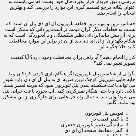
بررسی دقیق خریدار قرار بگیرد.حال خود اوست که می بایست به
عنوان یگانه مرجع تصمیم گیری این موارد را بررسی کند و بهترین
انتخاب را انجام دهد.
حساس ترین و مهم ترین قطعه تلویزیون ال ای دی پنل آن است که
نسبت به قطعات دیگر گران قیمت تر است.ایراداتی که ممکن است
برای آن پیش بیاید ایراداتی نظیر شکستگی و یا آبخوردگی است که به
هنگام نگهداری از ال ای دی باید از آن در برابر این موارد محافظت
کنید.حالا چگونه این
کار را انجام دهیم؟ آیا راهی برای محافظت وجود دارد؟ آیا کیفیت
تصویر تغییر نمی کند؟
نگرانی از شکستن پنل تلویزیون اگر هنگام بازی کردن کودکان و یا
جابه جایی تلویزیون کوچک ترین ضربه ای به پنل ال ای دی وارد شود
می تواند باعث شکسته شدن پنل تلویزیون شود که هزینه تعمیر نسبتاً
بالایی دارد و یا حتی هنگام تمیزکردن کمی آب بخورد باعث خرابی پنل
می شود؛ ولی باید به دنبال راه حل هایی برای جلوگیری از این مشکل
بود.مانند: گلس
تعویض پنل تلویزیون
با کمتر قیمت در
نمایندگی تعمیر تلویزیون جعفری
گلس محافظ صفحه ال ای دی