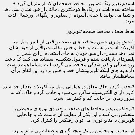
4-عدم تغییر رنگ تصاویر محافظ صفحه ای که از متریال گرید A
ساخته شده باشد در رنگ ها کوچکترین دخالتی از خود نشان نمی دهد
و شما می توانید با خیالی آسوده از تصاویر و رنگهای اورجینال لذت
ببرید.
نقاط ضعف محافظ صفحه تلویزیون
1-خش پذیری جنس محافظ های صفحه واقعی از پلیمر متیل متا
آکریلات است و نسبت به خط و خش مقاومت بالایی از خود نشان
نمی دهد-بسیاری از سودجویان به جای استفاده از این پلیمر از
پلیمرهای بازیافت شده و فرمول شکسته استفاده می کنند که باعث
زرد شدگی و کدر شدگی محافظ می گردد-البته مسلما همه دوست
دارند به جای اینکه تلویزیونشان خط و خش بردارد این اتفاق برای
محافظشان بیافتد.
2-جذب گرد و خاک معلق در هوا پلی متیل متا آکریلات بعد از جدا شدن
کاور دارای الکتریسیته ساکن می شود و جاذب گرد و خاک؛ که به
مرور زمان این حالت کم و کمتر می شود.
3-رفلکتیو بودن محافظ های صفحه تا حدودی نورهای محیطی را
منعکس می کنند و این یکی از معایب آن هاست که با جابجایی
تلویزیون یا منابع نوری می توان رفلکس را کنترل کرد.
این معایب و محاسن در یک نتیجه گیری منصفانه می تواند مورد