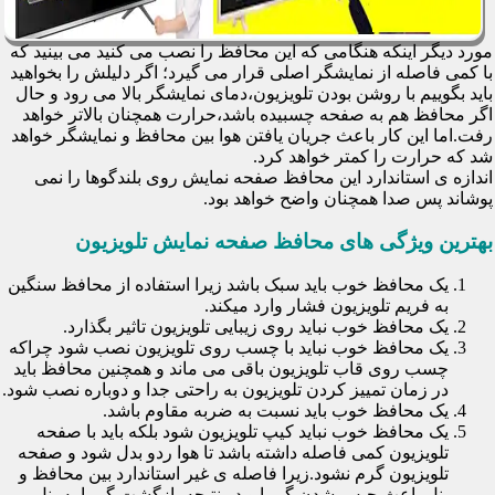
مورد دیگر اینکه هنگامی که این محافظ را نصب می کنید می بینید که
با کمی فاصله از نمایشگر اصلی قرار می گیرد؛ اگر دلیلش را بخواهید
باید بگوییم با روشن بودن تلویزیون،دمای نمایشگر بالا می رود و حال
اگر محافظ هم به صفحه چسبیده باشد،حرارت همچنان بالاتر خواهد
رفت.اما این کار باعث جریان یافتن هوا بین محافظ و نمایشگر خواهد
شد که حرارت را کمتر خواهد کرد.
اندازه ی استاندارد این محافظ صفحه نمایش روی بلندگوها را نمی
پوشاند پس صدا همچنان واضح خواهد بود.
بهترین ویژگی های محافظ صفحه نمایش تلویزیون
یک محافظ خوب باید سبک باشد زیرا استفاده از محافظ سنگین
به فریم تلویزیون فشار وارد میکند.
یک محافظ خوب نباید روی زیبایی تلویزیون تاثیر بگذارد.
یک محافظ خوب نباید با چسب روی تلویزیون نصب شود چراکه
چسب روی قاب تلویزیون باقی می ماند و همچنین محافظ باید
در زمان تمییز کردن تلویزیون به راحتی جدا و دوباره نصب شود.
یک محافظ خوب باید نسبت به ضربه مقاوم باشد.
یک محافظ خوب نباید کیپ تلویزیون شود بلکه باید با صفحه
تلویزیون کمی فاصله داشته باشد تا هوا ردو بدل شود و صفحه
تلویزیون گرم نشود.زیرا فاصله ی غیر استاندارد بین محافظ و
پنل باعث حبس شدن گرما و در نتیجه بازگشت گرما به پنل