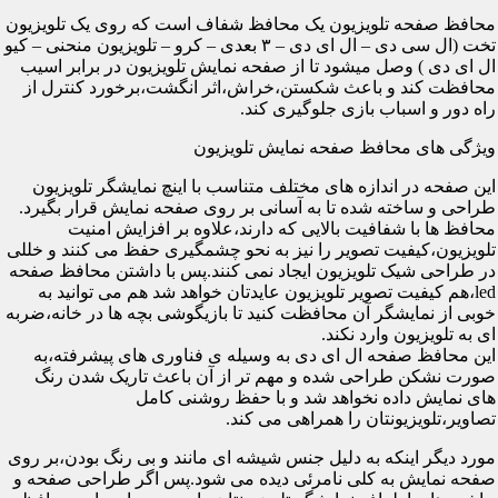
محافظ صفحه تلویزیون یک محافظ شفاف است که روی یک تلویزیون
تخت (ال سی دی – ال ای دی – ۳ بعدی – کرو – تلویزیون منحنی – کیو
ال ای دی ) وصل میشود تا از صفحه نمایش تلویزیون در برابر اسیب
محافظت کند و باعث شکستن،خراش،اثر انگشت،برخورد کنترل از
راه دور و اسباب بازی جلوگیری کند.
ویژگی های محافظ صفحه نمایش تلویزیون
این صفحه در اندازه های مختلف متناسب با اینچ نمایشگر تلویزیون
طراحی و ساخته شده تا به آسانی بر روی صفحه نمایش قرار بگیرد.
محافظ ها با شفافیت بالایی که دارند،علاوه بر افزایش امنیت
تلویزیون،کیفیت تصویر را نیز به نحو چشمگیری حفظ می کنند و خللی
در طراحی شیک تلویزیون ایجاد نمی کنند.پس با داشتن محافظ صفحه
led،هم کیفیت تصویر تلویزیون عایدتان خواهد شد هم می توانید به
خوبی از نمایشگر آن محافظت کنید تا بازیگوشی بچه ها در خانه،ضربه
ای به تلویزیون وارد نکند.
این محافظ صفحه ال ای دی به وسیله ی فناوری های پیشرفته،به
صورت نشکن طراحی شده و مهم تر از آن باعث تاریک شدن رنگ
های نمایش داده نخواهد شد و با حفظ روشنی کامل
تصاویر،تلویزیونتان را همراهی می کند.
مورد دیگر اینکه به دلیل جنس شیشه ای مانند و بی رنگ بودن،بر روی
صفحه نمایش به کلی نامرئی دیده می شود.پس اگر طراحی صفحه و