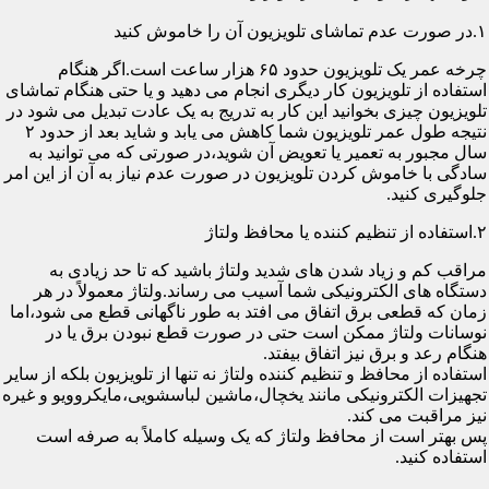
۱.در صورت عدم تماشای تلویزیون آن را خاموش کنید
چرخه عمر یک تلویزیون حدود ۶۵ هزار ساعت است.اگر هنگام
استفاده از تلویزیون کار دیگری انجام می دهید و یا حتی هنگام تماشای
تلویزیون چیزی بخوانید این کار به تدریج به یک عادت تبدیل می شود در
نتیجه طول عمر تلویزیون شما کاهش می یابد و شاید بعد از حدود ۲
سال مجبور به تعمیر یا تعویض آن شوید،در صورتی که می توانید به
سادگی با خاموش کردن تلویزیون در صورت عدم نیاز به آن از این امر
جلوگیری کنید.
۲.استفاده از تنظیم کننده یا محافظ ولتاژ
مراقب کم و زیاد شدن های شدید ولتاژ باشید که تا حد زیادی به
دستگاه های الکترونیکی شما آسیب می رساند.ولتاژ معمولاً در هر
زمان که قطعی برق اتفاق می افتد به طور ناگهانی قطع می شود،اما
نوسانات ولتاژ ممکن است حتی در صورت قطع نبودن برق یا در
هنگام رعد و برق نیز اتفاق بیفتد.
استفاده از محافظ و تنظیم کننده ولتاژ نه تنها از تلویزیون بلکه از سایر
تجهیزات الکترونیکی مانند یخچال،ماشین لباسشویی،مایکروویو و غیره
نیز مراقبت می کند.
پس بهتر است از محافظ ولتاژ که یک وسیله کاملاً به صرفه است
استفاده کنید.