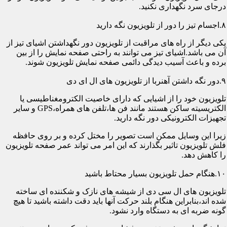
درجای سرد نگهداری نکنید.
۸.اجسام تیز را دور از تلویزیون نگه دارید
یکی دیگر از راه های مراقبت از تلویزیون دور نگهداشتن اشیای تیز از
آن می باشد.اشیای تیز می توانند به راحتی صفحه نمایش را از بین
برده و باعث آسیب دیدگی دائمی صفحه نمایش تلویزیون شوند.
۹.دور نگه داشتن آهنربا از تلویزیون های ال ای دی
تلویزیون خود را از اشیایی که دارای خاصیت الکترومغناطیسی یا
الکتریسیته ساکن هستند مانند فن ها،تلفن های همراه،GPS و سایر
تجهیزات الکترونیکی دور نگه دارید.
زیرا این وسایل ممکن است تصویر را مختل کرده و بر روی حافظه
فلش تلویزیون تاثیر بگذارند که این امر می تواند عمر صفحه تلویزیون
را کاهش دهد.
۱۰.هنگام حمل تلویزیون بسیار محتاط باشید
تلویزیون های ال سی دی از شیشه های نازک و شکننده ای ساخته
شده اند،بنابراین هنگام بلند حرکت آنها باید دقت داشته باشید تا هیچ
گونه ضربه ای به دستگاه وارد نشود.