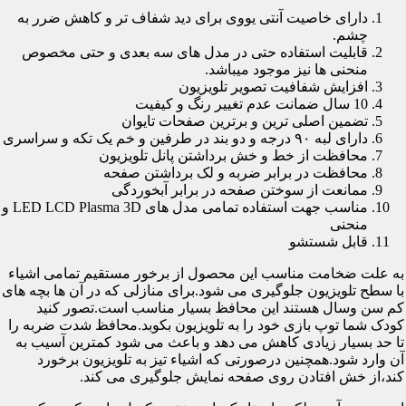
دارای خاصیت آنتی یووی برای دید شفاف تر و کاهش ضرر به
چشم.
قابلیت استفاده حتی در مدل های سه بعدی و حتی مخصوص
منحنی ها نیز موجود میباشد.
افزایش شفافیت تصویر تلویزیون
10 سال ضمانت عدم تغییر رنگ و کیفیت
تضمین اصلی ترین و برترین صفحات تایوان
دارای لبه ۹۰ درجه و دو بند در طرفین و خم یک تکه و سراسری
محافظت از خط و خش برداشتن پانل تلویزیون
محافظت در برابر ضربه و لک برداشتن صفحه
ممانعت از سوختن صفحه در برابر آبخوردگی
مناسب جهت استفاده تمامی مدل های LED LCD Plasma 3D و
منحنی
قابل شستشو
به علت ضخامت مناسب این محصول از برخور مستقیم تمامی اشیاء
با سطح تلویزیون جلوگیری می شود.برای منازلی که در آن ها بچه های
کم سن وسال هستند این محافظ بسیار مناسب است.تصور کنید
کودک شما توپ بازی خود را به تلویزیون بکوبد.محافظ شدت ضربه را
تا حد بسیار زیادی کاهش می دهد و باعث می شود کمترین آسیب به
آن وارد شود.همچنین درصورتی که اشیاء تیز به تلویزیون برخورد
کند،از خش افتادن روی صفحه نمایش جلوگیری می کند.