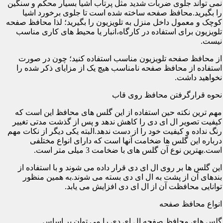
نمی تواند جلوی ضربات شدید مثل پرتاب اشیا بسیار محکم و سنگین
را بگیرید.محافظ صفحه ساخته شده است تا جلوی برخورد اشیا
کوچک و معمول داخل منزل به تلویزیون را بگیرید؛ لذا محافظ صفحه
تلویزیون برای استفاده در کارگاه،انبار یا محیط های کاری مناسب
نیست.
از محافظ صفحه تلویزیون مناسب استفاده کنید؛ چون در صورت
استفاده از محافظ صفحه نامناسب هیچ یک از مزایای ذکر شده را
نخواهید داشت.
نحوه قرارگرفتن محافظ روی قاب
مهم ترین نکته حین استفاده از این گلس های محافظ این است که
کیفیت تصویر ال ای دی را کاهش ندهد و پس از گذشت مدتی تغییر
رنگ نداده و کیفیت خود را از دست ندهد.البته یکی دیگر از نکات مهم
درباره این گلس ها ضخامت آنها است که دارای انواع مختلفی
است.بهترین نوع آن گلس های با ضخامت 3 میلی متر است.
این گلس ها بر روی ال ای دی قرار داده می شوند و با استفاده از
بندهای آن از پشت به ال ای دی بسته می شوند.به همین منظور
توانایی محافظت آن از ال ای دی افزایش می یابد.
انواع محافظ صفحه
گلس های محافظ صفحه ال ای دی را می توان بر اساس