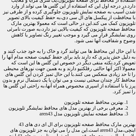
استفاده از محافظ برای صفحه تلویزیون،یک سری مزایا و معایب
دارد.در درجه اول این که استفاده از این گلس ها می تواند از وارد
شدن آسیب به صفحه نمایش تلویزیون جلوگیری کرده و از طرفی نیز
با محافظت از پیکسل های ال سی دی،به حفظ کیفیت بالای تصویر
تلویزیون کمک می کند.این در حالی است که معمولا بهترین مارک
محافظ صفحه تلویزیون که کیفیت بالایی نیز دارد،به صورت نامرئی
روی نمایشگر قرار می گیرد و موجب تغییر رنگ تصاویر یا کاهش
وضوح و شفافیت آنها نمی شود.
با این حال این محافظ ها می توانند گرد و خاک را به خود جذب کنند و
به دلیل خش پذیری که دارند باید برای حفظ کیفیت صفحه مدام آنها را
تعویض کرد.نکته منفی دیگر در خصوص این گلس ها این است که
معمولا اکثر آنها حالتی رفلکتیو دارند و به همین جهت نورهای محیطی
را تا حد زیادی منعکس می کنند.با این حال تمیز کردن این گلس های
محافظ کار چندان سختی نیست و می توان با یک دستمال نرم و بدون
پرز یا با استفاده از اسپری مخصوص همراه آنها،به راحتی این گلس ها
را تمیز کرد.
بهترین محافظ صفحه تلویزیون
معرفی برخی از بهترین مدل های محافظ نمایشگر تلویزیون
محافظ صفحه نمایش تلویزیون مدل aren43
بهترین مارک محافظ صفحه تلویزیون برای ال ای دی های 43
اینچی،مدل aren43 است.این مدل را می توان به جز تلویزیون های
پلاسما و ال سی دی های قدیمی برای تمامی تلویزیون های 43 اینچی