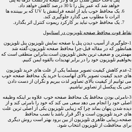
خواهد شد که عمر پنل را تا 30 درصد کاهش خواهد داد.
یک محافظ خوب باید از اشعه فرابنفش یا UV که بر بییننده ها
اثرات نا مطلوب می گذارد جلوگیری کند.
یک محافظ خوب نباید بر کارکرد ریموت کنترل اثر بگذارد.
نقاط قوت محافظ صفحه تلویزیون در استانبول
1-جلوگیری از آسیب دیدن پنل یا صفحه نمایش تلویزیون پنل تلویزیون
همانطور که در مقاله قبل-چرا محافظ صفحه تلویزیون-گفته شد
مهمترین و ضعیف ترین بخش تلویزیون است.بنابراین منطقی است که
بخواهیم تلویزیون خود را در برابر تهدیدات بالقوه ایمن کنیم.
2-عدم کاهش کیفیت تصویر مسلما یکی از علت های خرید تلویزیون
های جدید کیفیت تصویر بالای آنهاست.با خرید یک محافظ صفحه خوب
می توانیم از کیفیت بالای تصاویر لذت ببریم و نگران از دست دادن
حتی یک پیکسل از تصاویر نباشیم.
3-نامرئی بودن محافظ یک محافظ صفحه خوب علاوه بر اینکه وظیفه
اصلی خود را انجام می دهد سعی می کند که خود را نامرئی کند و از
دیده شدن پنهان بماند چرا که زیبایی تلویزیون یکی از اصلی ترین علت
های خرید تلویزیون است و اگر قرار باشد با نصب محافظ
صفحه،زیبایی ظاهری تلویزیون از بین برود بهتر است روش دیگری
برای محافظت از تلویزیون انتخاب شود.