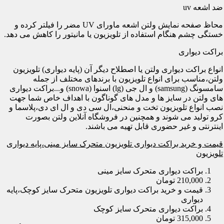
ضد اشعه uv
محاظ صفحه نمایش ولتن اشعه ماورای UV مضر را فیلتر کرده و
خستگی چشم هنگام استفاده از تلویزیون یا مانیتور را کاهش می دهد.
براکت دیواری
انواع براکت دیواری ولتن یا اصطلاح دیگر آن (پایه دیواری) تلویزیون
ولتن،مناسب برای انواع تلویزیون با برندهای مختلف از جمله
سامسونگ (samsung) و ال جی (lg) اسنوا (snowa) و...براکت دیواری
های ولتن در سایز ها و مدل های گوناگون با اهداف خاص شما جهت
نصب انواع تلویزیون تخت و منحنی،ال سی دی و ال ای دی،پلاسما و
کرو تولید می شوند و همچنین در فروشگاه آنلاین ولتن بصورت
اینترنتی و غیر حضوری قابل تهیه می باشند.
قیمت و خرید براکت دیواری تلویزیون متحرک سایز مینی،پایه دیواری
تلویزیون
براکت دیواری متحرک سایز مینی
210,000 تومان
قیمت و خرید براکت دیواری تلویزیون متحرک سایز کوچک،پایه
دیواری
براکت دیواری متحرک سایز کوچک
315,000 تومان