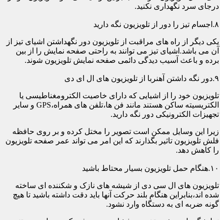
درجای سرد نگهداری نکنید.
۸.اجسام تیز را دور از تلویزیون نگه دارید
یکی دیگر از راه های مراقبت از تلویزیون دور نگهداشتن اشیای تیز از
آن می باشد.اشیای تیز می توانند به راحتی صفحه نمایش را از بین
برده و باعث آسیب دیدگی دائمی صفحه نمایش تلویزیون شوند.
۹.دور نگه داشتن آهنربا از تلویزیون های ال ای دی
تلویزیون خود را از اشیایی که دارای خاصیت الکترومغناطیسی یا
الکتریسیته ساکن هستند مانند فن ها،تلفن های همراه،GPS و سایر
تجهیزات الکترونیکی دور نگه دارید.
زیرا این وسایل ممکن است تصویر را مختل کرده و بر روی حافظه
فلش تلویزیون تاثیر بگذارند که این امر می تواند عمر صفحه تلویزیون
را کاهش دهد.
۱۰.هنگام حمل تلویزیون بسیار محتاط باشید
تلویزیون های ال سی دی از شیشه های نازک و شکننده ای ساخته
شده اند،بنابراین هنگام بلند حرکت آنها باید دقت داشته باشید تا هیچ
گونه ضربه ای به دستگاه وارد نشود.