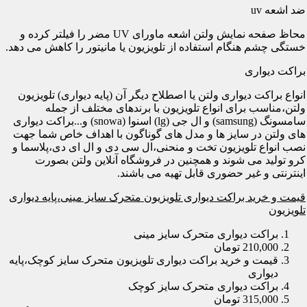
ضد اشعه uv
محاظ صفحه نمایش ولتن اشعه ماورای UV مضر را فیلتر کرده و
خستگی چشم هنگام استفاده از تلویزیون یا مانیتور را کاهش می دهد.
براکت دیواری
انواع براکت دیواری ولتن یا اصطلاح دیگر آن (پایه دیواری) تلویزیون
ولتن،مناسب برای انواع تلویزیون با برندهای مختلف از جمله
سامسونگ (samsung) و ال جی (lg) اسنوا (snowa) و...براکت دیواری
های ولتن در سایز ها و مدل های گوناگون با اهداف خاص شما جهت
نصب انواع تلویزیون تخت و منحنی،ال سی دی و ال ای دی،پلاسما و
کرو تولید می شوند و همچنین در فروشگاه آنلاین ولتن بصورت
اینترنتی و غیر حضوری قابل تهیه می باشند.
قیمت و خرید براکت دیواری تلویزیون متحرک سایز مینی،پایه دیواری
تلویزیون
براکت دیواری متحرک سایز مینی
210,000 تومان
قیمت و خرید براکت دیواری تلویزیون متحرک سایز کوچک،پایه
دیواری
براکت دیواری متحرک سایز کوچک
315,000 تومان