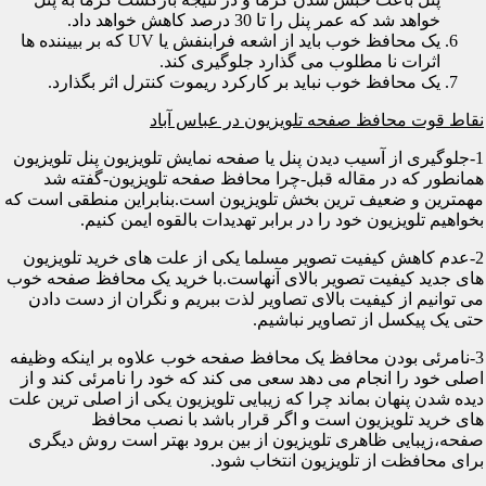
خواهد شد که عمر پنل را تا 30 درصد کاهش خواهد داد.
یک محافظ خوب باید از اشعه فرابنفش یا UV که بر بییننده ها
اثرات نا مطلوب می گذارد جلوگیری کند.
یک محافظ خوب نباید بر کارکرد ریموت کنترل اثر بگذارد.
نقاط قوت محافظ صفحه تلویزیون در عباس آباد
1-جلوگیری از آسیب دیدن پنل یا صفحه نمایش تلویزیون پنل تلویزیون
همانطور که در مقاله قبل-چرا محافظ صفحه تلویزیون-گفته شد
مهمترین و ضعیف ترین بخش تلویزیون است.بنابراین منطقی است که
بخواهیم تلویزیون خود را در برابر تهدیدات بالقوه ایمن کنیم.
2-عدم کاهش کیفیت تصویر مسلما یکی از علت های خرید تلویزیون
های جدید کیفیت تصویر بالای آنهاست.با خرید یک محافظ صفحه خوب
می توانیم از کیفیت بالای تصاویر لذت ببریم و نگران از دست دادن
حتی یک پیکسل از تصاویر نباشیم.
3-نامرئی بودن محافظ یک محافظ صفحه خوب علاوه بر اینکه وظیفه
اصلی خود را انجام می دهد سعی می کند که خود را نامرئی کند و از
دیده شدن پنهان بماند چرا که زیبایی تلویزیون یکی از اصلی ترین علت
های خرید تلویزیون است و اگر قرار باشد با نصب محافظ
صفحه،زیبایی ظاهری تلویزیون از بین برود بهتر است روش دیگری
برای محافظت از تلویزیون انتخاب شود.