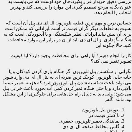
بررسی دقیق خریدار قرار بگیرد.حال خود اوست که می بایست به
عنوان یگانه مرجع تصمیم گیری این موارد را بررسی کند و بهترین
انتخاب را انجام دهد.
حساس ترین و مهم ترین قطعه تلویزیون ال ای دی پنل آن است که
نسبت به قطعات دیگر گران قیمت تر است.ایراداتی که ممکن است
برای آن پیش بیاید ایراداتی نظیر شکستگی و یا آبخوردگی است که به
هنگام نگهداری از ال ای دی باید از آن در برابر این موارد محافظت
کنید.حالا چگونه این
کار را انجام دهیم؟ آیا راهی برای محافظت وجود دارد؟ آیا کیفیت
تصویر تغییر نمی کند؟
نگرانی از شکستن پنل تلویزیون اگر هنگام بازی کردن کودکان و یا
جابه جایی تلویزیون کوچک ترین ضربه ای به پنل ال ای دی وارد شود
می تواند باعث شکسته شدن پنل تلویزیون شود که هزینه تعمیر نسبتاً
بالایی دارد و یا حتی هنگام تمیزکردن کمی آب بخورد باعث خرابی پنل
می شود؛ ولی باید به دنبال راه حل هایی برای جلوگیری از این مشکل
بود.مانند: گلس
تعویض پنل تلویزیون
با کمتر قیمت در
نمایندگی تعمیر تلویزیون جعفری
گلس محافظ صفحه ال ای دی