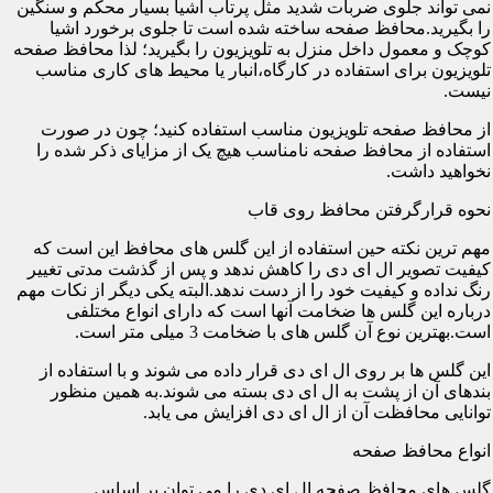
نمی تواند جلوی ضربات شدید مثل پرتاب اشیا بسیار محکم و سنگین
را بگیرید.محافظ صفحه ساخته شده است تا جلوی برخورد اشیا
کوچک و معمول داخل منزل به تلویزیون را بگیرید؛ لذا محافظ صفحه
تلویزیون برای استفاده در کارگاه،انبار یا محیط های کاری مناسب
نیست.
از محافظ صفحه تلویزیون مناسب استفاده کنید؛ چون در صورت
استفاده از محافظ صفحه نامناسب هیچ یک از مزایای ذکر شده را
نخواهید داشت.
نحوه قرارگرفتن محافظ روی قاب
مهم ترین نکته حین استفاده از این گلس های محافظ این است که
کیفیت تصویر ال ای دی را کاهش ندهد و پس از گذشت مدتی تغییر
رنگ نداده و کیفیت خود را از دست ندهد.البته یکی دیگر از نکات مهم
درباره این گلس ها ضخامت آنها است که دارای انواع مختلفی
است.بهترین نوع آن گلس های با ضخامت 3 میلی متر است.
این گلس ها بر روی ال ای دی قرار داده می شوند و با استفاده از
بندهای آن از پشت به ال ای دی بسته می شوند.به همین منظور
توانایی محافظت آن از ال ای دی افزایش می یابد.
انواع محافظ صفحه
گلس های محافظ صفحه ال ای دی را می توان بر اساس