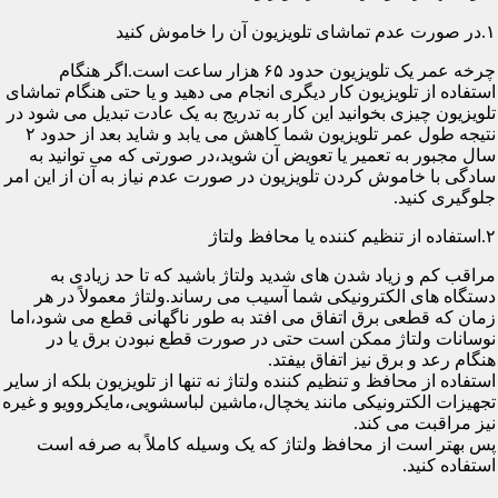
۱.در صورت عدم تماشای تلویزیون آن را خاموش کنید
چرخه عمر یک تلویزیون حدود ۶۵ هزار ساعت است.اگر هنگام
استفاده از تلویزیون کار دیگری انجام می دهید و یا حتی هنگام تماشای
تلویزیون چیزی بخوانید این کار به تدریج به یک عادت تبدیل می شود در
نتیجه طول عمر تلویزیون شما کاهش می یابد و شاید بعد از حدود ۲
سال مجبور به تعمیر یا تعویض آن شوید،در صورتی که می توانید به
سادگی با خاموش کردن تلویزیون در صورت عدم نیاز به آن از این امر
جلوگیری کنید.
۲.استفاده از تنظیم کننده یا محافظ ولتاژ
مراقب کم و زیاد شدن های شدید ولتاژ باشید که تا حد زیادی به
دستگاه های الکترونیکی شما آسیب می رساند.ولتاژ معمولاً در هر
زمان که قطعی برق اتفاق می افتد به طور ناگهانی قطع می شود،اما
نوسانات ولتاژ ممکن است حتی در صورت قطع نبودن برق یا در
هنگام رعد و برق نیز اتفاق بیفتد.
استفاده از محافظ و تنظیم کننده ولتاژ نه تنها از تلویزیون بلکه از سایر
تجهیزات الکترونیکی مانند یخچال،ماشین لباسشویی،مایکروویو و غیره
نیز مراقبت می کند.
پس بهتر است از محافظ ولتاژ که یک وسیله کاملاً به صرفه است
استفاده کنید.