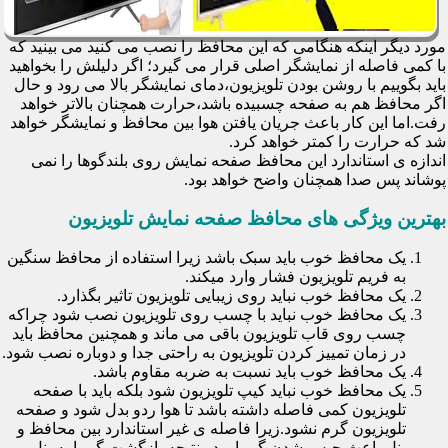
مورد دیگر اینکه هنگامی که این محافظ را نصب می کنید می بینید که
با کمی فاصله از نمایشگر اصلی قرار می گیرد؛ اگر دلیلش را بخواهید
باید بگوییم با روشن بودن تلویزیون،دمای نمایشگر بالا می رود و حال
اگر محافظ هم به صفحه چسبیده باشد،حرارت همچنان بالاتر خواهد
رفت.اما این کار باعث جریان یافتن هوا بین محافظ و نمایشگر خواهد
شد که حرارت را کمتر خواهد کرد.
اندازه ی استاندارد این محافظ صفحه نمایش روی بلندگوها را نمی
پوشاند پس صدا همچنان واضح خواهد بود.
بهترین ویژگی های محافظ صفحه نمایش تلویزیون
یک محافظ خوب باید سبک باشد زیرا استفاده از محافظ سنگین
به فریم تلویزیون فشار وارد میکند.
یک محافظ خوب نباید روی زیبایی تلویزیون تاثیر بگذارد.
یک محافظ خوب نباید با چسب روی تلویزیون نصب شود چراکه
چسب روی قاب تلویزیون باقی می ماند و همچنین محافظ باید
در زمان تمییز کردن تلویزیون به راحتی جدا و دوباره نصب شود.
یک محافظ خوب باید نسبت به ضربه مقاوم باشد.
یک محافظ خوب نباید کیپ تلویزیون شود بلکه باید با صفحه
تلویزیون کمی فاصله داشته باشد تا هوا ردو بدل شود و صفحه
تلویزیون گرم نشود.زیرا فاصله ی غیر استاندارد بین محافظ و
پنل باعث حبس شدن گرما و در نتیجه بازگشت گرما به پنل