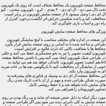
محافظ صفحه تلویزیون یک محافظ شفاف است که روی یک تلویزیون
تخت (ال سی دی – ال ای دی – ۳ بعدی – کرو – تلویزیون منحنی – کیو
ال ای دی ) وصل میشود تا از صفحه نمایش تلویزیون در برابر اسیب
محافظت کند و باعث شکستن،خراش،اثر انگشت،برخورد کنترل از
راه دور و اسباب بازی جلوگیری کند.
ویژگی های محافظ صفحه نمایش تلویزیون
این صفحه در اندازه های مختلف متناسب با اینچ نمایشگر تلویزیون
طراحی و ساخته شده تا به آسانی بر روی صفحه نمایش قرار بگیرد.
محافظ ها با شفافیت بالایی که دارند،علاوه بر افزایش امنیت
تلویزیون،کیفیت تصویر را نیز به نحو چشمگیری حفظ می کنند و خللی
در طراحی شیک تلویزیون ایجاد نمی کنند.پس با داشتن محافظ صفحه
led،هم کیفیت تصویر تلویزیون عایدتان خواهد شد هم می توانید به
خوبی از نمایشگر آن محافظت کنید تا بازیگوشی بچه ها در خانه،ضربه
ای به تلویزیون وارد نکند.
این محافظ صفحه ال ای دی به وسیله ی فناوری های پیشرفته،به
صورت نشکن طراحی شده و مهم تر از آن باعث تاریک شدن رنگ
های نمایش داده نخواهد شد و با حفظ روشنی کامل
تصاویر،تلویزیونتان را همراهی می کند.
مورد دیگر اینکه به دلیل جنس شیشه ای مانند و بی رنگ بودن،بر روی
صفحه نمایش به کلی نامرئی دیده می شود.پس اگر طراحی صفحه و