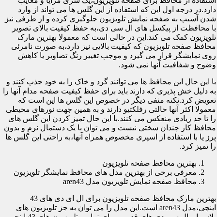
استفاده از محافظ برای صفحه تلویزیون،یک سری مزایا و معایب
دارد.در درجه اول این که استفاده از این گلس ها می تواند از وارد
شدن آسیب به صفحه نمایش تلویزیون جلوگیری کرده و از طرفی نیز
با محافظت از پیکسل های ال سی دی،به حفظ کیفیت بالای تصویر
تلویزیون کمک می کند.این در حالی است که معمولا بهترین مارک
محافظ صفحه تلویزیون که کیفیت بالایی نیز دارد،به صورت نامرئی
روی نمایشگر قرار می گیرد و موجب تغییر رنگ تصاویر یا کاهش
وضوح و شفافیت آنها نمی شود.
با این حال این محافظ ها می توانند گرد و خاک را به خود جذب کنند و
به دلیل خش پذیری که دارند باید برای حفظ کیفیت صفحه مدام آنها را
تعویض کرد.نکته منفی دیگر در خصوص این گلس ها این است که
معمولا اکثر آنها حالتی رفلکتیو دارند و به همین جهت نورهای محیطی
را تا حد زیادی منعکس می کنند.با این حال تمیز کردن این گلس های
محافظ کار چندان سختی نیست و می توان با یک دستمال نرم و بدون
پرز یا با استفاده از اسپری مخصوص همراه آنها،به راحتی این گلس ها
را تمیز کرد.
بهترین محافظ صفحه تلویزیون
معرفی برخی از بهترین مدل های محافظ نمایشگر تلویزیون
محافظ صفحه نمایش تلویزیون مدل aren43
بهترین مارک محافظ صفحه تلویزیون برای ال ای دی های 43
اینچی،مدل aren43 است.این مدل را می توان به جز تلویزیون های
پلاسما و ال سی دی های قدیمی برای تمامی تلویزیون های 43 اینچی