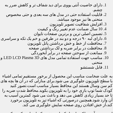
دارای خاصیت آنتی یووی برای دید شفاف تر و کاهش ضرر به
چشم.
قابلیت استفاده حتی در مدل های سه بعدی و حتی مخصوص
منحنی ها نیز موجود میباشد.
افزایش شفافیت تصویر تلویزیون
10 سال ضمانت عدم تغییر رنگ و کیفیت
تضمین اصلی ترین و برترین صفحات تایوان
دارای لبه ۹۰ درجه و دو بند در طرفین و خم یک تکه و سراسری
محافظت از خط و خش برداشتن پانل تلویزیون
محافظت در برابر ضربه و لک برداشتن صفحه
ممانعت از سوختن صفحه در برابر آبخوردگی
مناسب جهت استفاده تمامی مدل های LED LCD Plasma 3D و
منحنی
قابل شستشو
به علت ضخامت مناسب این محصول از برخور مستقیم تمامی اشیاء
با سطح تلویزیون جلوگیری می شود.برای منازلی که در آن ها بچه های
کم سن وسال هستند این محافظ بسیار مناسب است.تصور کنید
کودک شما توپ بازی خود را به تلویزیون بکوبد.محافظ شدت ضربه را
تا حد بسیار زیادی کاهش می دهد و باعث می شود کمترین آسیب به
آن وارد شود.همچنین درصورتی که اشیاء تیز به تلویزیون برخورد
کند،از خش افتادن روی صفحه نمایش جلوگیری می کند.