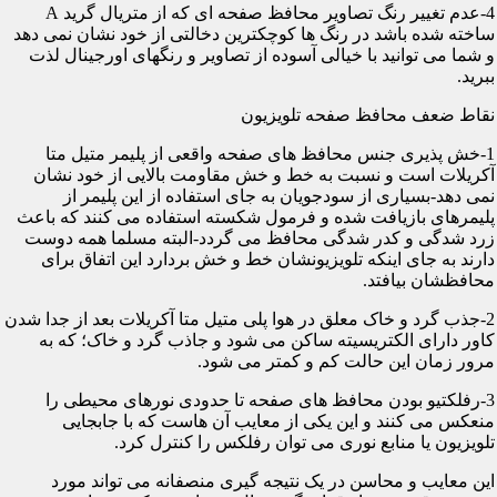
4-عدم تغییر رنگ تصاویر محافظ صفحه ای که از متریال گرید A
ساخته شده باشد در رنگ ها کوچکترین دخالتی از خود نشان نمی دهد
و شما می توانید با خیالی آسوده از تصاویر و رنگهای اورجینال لذت
ببرید.
نقاط ضعف محافظ صفحه تلویزیون
1-خش پذیری جنس محافظ های صفحه واقعی از پلیمر متیل متا
آکریلات است و نسبت به خط و خش مقاومت بالایی از خود نشان
نمی دهد-بسیاری از سودجویان به جای استفاده از این پلیمر از
پلیمرهای بازیافت شده و فرمول شکسته استفاده می کنند که باعث
زرد شدگی و کدر شدگی محافظ می گردد-البته مسلما همه دوست
دارند به جای اینکه تلویزیونشان خط و خش بردارد این اتفاق برای
محافظشان بیافتد.
2-جذب گرد و خاک معلق در هوا پلی متیل متا آکریلات بعد از جدا شدن
کاور دارای الکتریسیته ساکن می شود و جاذب گرد و خاک؛ که به
مرور زمان این حالت کم و کمتر می شود.
3-رفلکتیو بودن محافظ های صفحه تا حدودی نورهای محیطی را
منعکس می کنند و این یکی از معایب آن هاست که با جابجایی
تلویزیون یا منابع نوری می توان رفلکس را کنترل کرد.
این معایب و محاسن در یک نتیجه گیری منصفانه می تواند مورد