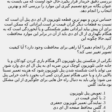
بررسی دقیق خریدار قرار بگیرد.حال خود اوست که می بایست به
عنوان یگانه مرجع تصمیم گیری این موارد را بررسی کند و بهترین
انتخاب را انجام دهد.
حساس ترین و مهم ترین قطعه تلویزیون ال ای دی پنل آن است که
نسبت به قطعات دیگر گران قیمت تر است.ایراداتی که ممکن است
برای آن پیش بیاید ایراداتی نظیر شکستگی و یا آبخوردگی است که به
هنگام نگهداری از ال ای دی باید از آن در برابر این موارد محافظت
کنید.حالا چگونه این
کار را انجام دهیم؟ آیا راهی برای محافظت وجود دارد؟ آیا کیفیت
تصویر تغییر نمی کند؟
نگرانی از شکستن پنل تلویزیون اگر هنگام بازی کردن کودکان و یا
جابه جایی تلویزیون کوچک ترین ضربه ای به پنل ال ای دی وارد شود
می تواند باعث شکسته شدن پنل تلویزیون شود که هزینه تعمیر نسبتاً
بالایی دارد و یا حتی هنگام تمیزکردن کمی آب بخورد باعث خرابی پنل
می شود؛ ولی باید به دنبال راه حل هایی برای جلوگیری از این مشکل
بود.مانند: گلس
تعویض پنل تلویزیون
با کمتر قیمت در
نمایندگی تعمیر تلویزیون جعفری
گلس محافظ صفحه ال ای دی