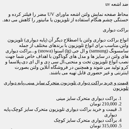
ضد اشعه uv
محاظ صفحه نمایش ولتن اشعه ماورای UV مضر را فیلتر کرده و
خستگی چشم هنگام استفاده از تلویزیون یا مانیتور را کاهش می دهد.
براکت دیواری
انواع براکت دیواری ولتن یا اصطلاح دیگر آن (پایه دیواری) تلویزیون
ولتن،مناسب برای انواع تلویزیون با برندهای مختلف از جمله
سامسونگ (samsung) و ال جی (lg) اسنوا (snowa) و...براکت دیواری
های ولتن در سایز ها و مدل های گوناگون با اهداف خاص شما جهت
نصب انواع تلویزیون تخت و منحنی،ال سی دی و ال ای دی،پلاسما و
کرو تولید می شوند و همچنین در فروشگاه آنلاین ولتن بصورت
اینترنتی و غیر حضوری قابل تهیه می باشند.
قیمت و خرید براکت دیواری تلویزیون متحرک سایز مینی،پایه دیواری
تلویزیون
براکت دیواری متحرک سایز مینی
210,000 تومان
قیمت و خرید براکت دیواری تلویزیون متحرک سایز کوچک،پایه
دیواری
براکت دیواری متحرک سایز کوچک
315,000 تومان