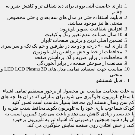
دارای خاصیت آنتی یووی برای دید شفاف تر و کاهش ضرر به
چشم.
قابلیت استفاده حتی در مدل های سه بعدی و حتی مخصوص
منحنی ها نیز موجود میباشد.
افزایش شفافیت تصویر تلویزیون
10 سال ضمانت عدم تغییر رنگ و کیفیت
تضمین اصلی ترین و برترین صفحات تایوان
دارای لبه ۹۰ درجه و دو بند در طرفین و خم یک تکه و سراسری
محافظت از خط و خش برداشتن پانل تلویزیون
محافظت در برابر ضربه و لک برداشتن صفحه
ممانعت از سوختن صفحه در برابر آبخوردگی
مناسب جهت استفاده تمامی مدل های LED LCD Plasma 3D و
منحنی
قابل شستشو
به علت ضخامت مناسب این محصول از برخور مستقیم تمامی اشیاء
با سطح تلویزیون جلوگیری می شود.برای منازلی که در آن ها بچه های
کم سن وسال هستند این محافظ بسیار مناسب است.تصور کنید
کودک شما توپ بازی خود را به تلویزیون بکوبد.محافظ شدت ضربه را
تا حد بسیار زیادی کاهش می دهد و باعث می شود کمترین آسیب به
آن وارد شود.همچنین درصورتی که اشیاء تیز به تلویزیون برخورد
کند،از خش افتادن روی صفحه نمایش جلوگیری می کند.