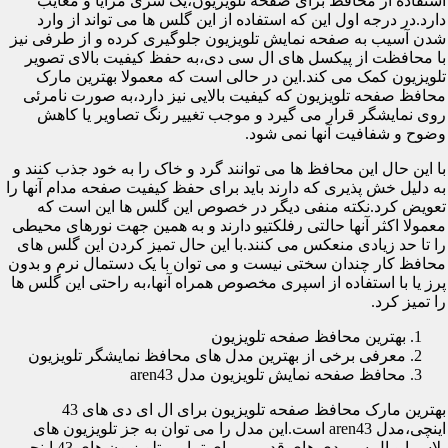
استفاده از محافظ برای صفحه تلویزیون،یک سری مزایا و معایب
دارد.در درجه اول این که استفاده از این گلس ها می تواند از وارد
شدن آسیب به صفحه نمایش تلویزیون جلوگیری کرده و از طرفی نیز
با محافظت از پیکسل های ال سی دی،به حفظ کیفیت بالای تصویر
تلویزیون کمک می کند.این در حالی است که معمولا بهترین مارک
محافظ صفحه تلویزیون که کیفیت بالایی نیز دارد،به صورت نامرئی
روی نمایشگر قرار می گیرد و موجب تغییر رنگ تصاویر یا کاهش
وضوح و شفافیت آنها نمی شود.
با این حال این محافظ ها می توانند گرد و خاک را به خود جذب کنند و
به دلیل خش پذیری که دارند باید برای حفظ کیفیت صفحه مدام آنها را
تعویض کرد.نکته منفی دیگر در خصوص این گلس ها این است که
معمولا اکثر آنها حالتی رفلکتیو دارند و به همین جهت نورهای محیطی
را تا حد زیادی منعکس می کنند.با این حال تمیز کردن این گلس های
محافظ کار چندان سختی نیست و می توان با یک دستمال نرم و بدون
پرز یا با استفاده از اسپری مخصوص همراه آنها،به راحتی این گلس ها
را تمیز کرد.
بهترین محافظ صفحه تلویزیون
معرفی برخی از بهترین مدل های محافظ نمایشگر تلویزیون
محافظ صفحه نمایش تلویزیون مدل aren43
بهترین مارک محافظ صفحه تلویزیون برای ال ای دی های 43
اینچی،مدل aren43 است.این مدل را می توان به جز تلویزیون های
پلاسما و ال سی دی های قدیمی برای تمامی تلویزیون های 43 اینچی