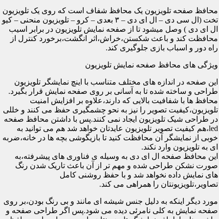
محافظ صفحه تلویزیون یک محافظ شفاف است که روی یک تلویزیون
تخت (ال سی دی – ال ای دی – ۳ بعدی – کرو – تلویزیون منحنی – کیو
ال ای دی ) وصل میشود تا از صفحه نمایش تلویزیون در برابر اسیب
محافظت کند و باعث شکستن،خراش،اثر انگشت،برخورد کنترل از
راه دور و اسباب بازی جلوگیری کند.
ویژگی های محافظ صفحه نمایش تلویزیون
این صفحه در اندازه های مختلف متناسب با اینچ نمایشگر تلویزیون
طراحی و ساخته شده تا به آسانی بر روی صفحه نمایش قرار بگیرد.
محافظ ها با شفافیت بالایی که دارند،علاوه بر افزایش امنیت
تلویزیون،کیفیت تصویر را نیز به نحو چشمگیری حفظ می کنند و خللی
در طراحی شیک تلویزیون ایجاد نمی کنند.پس با داشتن محافظ صفحه
led،هم کیفیت تصویر تلویزیون عایدتان خواهد شد هم می توانید به
خوبی از نمایشگر آن محافظت کنید تا بازیگوشی بچه ها در خانه،ضربه
ای به تلویزیون وارد نکند.
این محافظ صفحه ال ای دی به وسیله ی فناوری های پیشرفته،به
صورت نشکن طراحی شده و مهم تر از آن باعث تاریک شدن رنگ
های نمایش داده نخواهد شد و با حفظ روشنی کامل
تصاویر،تلویزیونتان را همراهی می کند.
مورد دیگر اینکه به دلیل جنس شیشه ای مانند و بی رنگ بودن،بر روی
صفحه نمایش به کلی نامرئی دیده می شود.پس اگر طراحی صفحه و