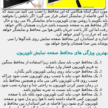
مورد دیگر اینکه هنگامی که این محافظ را نصب می کنید می بینید که
با کمی فاصله از نمایشگر اصلی قرار می گیرد؛ اگر دلیلش را بخواهید
باید بگوییم با روشن بودن تلویزیون،دمای نمایشگر بالا می رود و حال
اگر محافظ هم به صفحه چسبیده باشد،حرارت همچنان بالاتر خواهد
رفت.اما این کار باعث جریان یافتن هوا بین محافظ و نمایشگر خواهد
شد که حرارت را کمتر خواهد کرد.
اندازه ی استاندارد این محافظ صفحه نمایش روی بلندگوها را نمی
پوشاند پس صدا همچنان واضح خواهد بود.
بهترین ویژگی های محافظ صفحه نمایش تلویزیون
یک محافظ خوب باید سبک باشد زیرا استفاده از محافظ سنگین
به فریم تلویزیون فشار وارد میکند.
یک محافظ خوب نباید روی زیبایی تلویزیون تاثیر بگذارد.
یک محافظ خوب نباید با چسب روی تلویزیون نصب شود چراکه
چسب روی قاب تلویزیون باقی می ماند و همچنین محافظ باید
در زمان تمییز کردن تلویزیون به راحتی جدا و دوباره نصب شود.
یک محافظ خوب باید نسبت به ضربه مقاوم باشد.
یک محافظ خوب نباید کیپ تلویزیون شود بلکه باید با صفحه
تلویزیون کمی فاصله داشته باشد تا هوا ردو بدل شود و صفحه
تلویزیون گرم نشود.زیرا فاصله ی غیر استاندارد بین محافظ و
پنل باعث حبس شدن گرما و در نتیجه بازگشت گرما به پنل