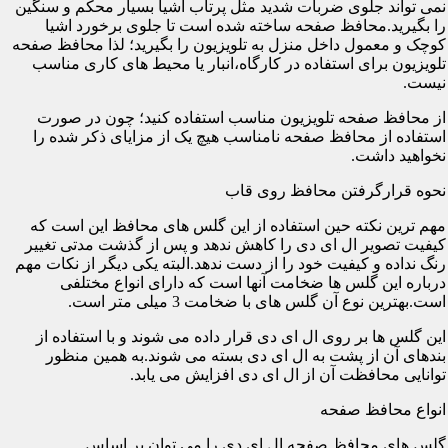
نمی تواند جلوی ضربات شدید مثل پرتاب اشیا بسیار محکم و سنگین
را بگیرید.محافظ صفحه ساخته شده است تا جلوی برخورد اشیا
کوچک و معمول داخل منزل به تلویزیون را بگیرید؛ لذا محافظ صفحه
تلویزیون برای استفاده در کارگاه،انبار یا محیط های کاری مناسب
نیست.
از محافظ صفحه تلویزیون مناسب استفاده کنید؛ چون در صورت
استفاده از محافظ صفحه نامناسب هیچ یک از مزایای ذکر شده را
نخواهید داشت.
نحوه قرارگرفتن محافظ روی قاب
مهم ترین نکته حین استفاده از این گلس های محافظ این است که
کیفیت تصویر ال ای دی را کاهش ندهد و پس از گذشت مدتی تغییر
رنگ نداده و کیفیت خود را از دست ندهد.البته یکی دیگر از نکات مهم
درباره این گلس ها ضخامت آنها است که دارای انواع مختلفی
است.بهترین نوع آن گلس های با ضخامت 3 میلی متر است.
این گلس ها بر روی ال ای دی قرار داده می شوند و با استفاده از
بندهای آن از پشت به ال ای دی بسته می شوند.به همین منظور
توانایی محافظت آن از ال ای دی افزایش می یابد.
انواع محافظ صفحه
گلس های محافظ صفحه ال ای دی را می توان بر اساس