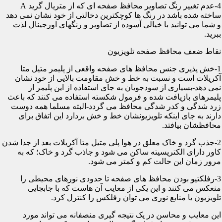
4-عدم تغییر رنگ تصاویر محافظ صفحه ای که از متریال گرید A
ساخته شده باشد در رنگ ها کوچکترین دخالتی از خود نشان نمی دهد
و شما می توانید با خیالی آسوده از تصاویر و رنگهای اورجینال لذت
ببرید.
نقاط ضعف محافظ صفحه تلویزیون
1-خش پذیری جنس محافظ های صفحه واقعی از پلیمر متیل متا
آکریلات است و نسبت به خط و خش مقاومت بالایی از خود نشان
نمی دهد-بسیاری از سودجویان به جای استفاده از این پلیمر از
پلیمرهای بازیافت شده و فرمول شکسته استفاده می کنند که باعث
زرد شدگی و کدر شدگی محافظ می گردد-البته مسلما همه دوست
دارند به جای اینکه تلویزیونشان خط و خش بردارد این اتفاق برای
محافظشان بیافتد.
2-جذب گرد و خاک معلق در هوا پلی متیل متا آکریلات بعد از جدا شدن
کاور دارای الکتریسیته ساکن می شود و جاذب گرد و خاک؛ که به
مرور زمان این حالت کم و کمتر می شود.
3-رفلکتیو بودن محافظ های صفحه تا حدودی نورهای محیطی را
منعکس می کنند و این یکی از معایب آن هاست که با جابجایی
تلویزیون یا منابع نوری می توان رفلکس را کنترل کرد.
این معایب و محاسن در یک نتیجه گیری منصفانه می تواند مورد