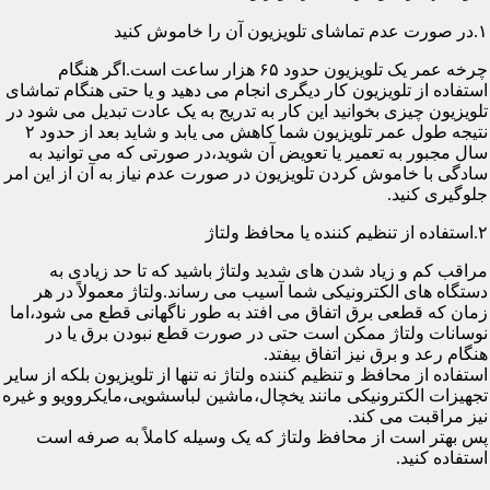
۱.در صورت عدم تماشای تلویزیون آن را خاموش کنید
چرخه عمر یک تلویزیون حدود ۶۵ هزار ساعت است.اگر هنگام
استفاده از تلویزیون کار دیگری انجام می دهید و یا حتی هنگام تماشای
تلویزیون چیزی بخوانید این کار به تدریج به یک عادت تبدیل می شود در
نتیجه طول عمر تلویزیون شما کاهش می یابد و شاید بعد از حدود ۲
سال مجبور به تعمیر یا تعویض آن شوید،در صورتی که می توانید به
سادگی با خاموش کردن تلویزیون در صورت عدم نیاز به آن از این امر
جلوگیری کنید.
۲.استفاده از تنظیم کننده یا محافظ ولتاژ
مراقب کم و زیاد شدن های شدید ولتاژ باشید که تا حد زیادی به
دستگاه های الکترونیکی شما آسیب می رساند.ولتاژ معمولاً در هر
زمان که قطعی برق اتفاق می افتد به طور ناگهانی قطع می شود،اما
نوسانات ولتاژ ممکن است حتی در صورت قطع نبودن برق یا در
هنگام رعد و برق نیز اتفاق بیفتد.
استفاده از محافظ و تنظیم کننده ولتاژ نه تنها از تلویزیون بلکه از سایر
تجهیزات الکترونیکی مانند یخچال،ماشین لباسشویی،مایکروویو و غیره
نیز مراقبت می کند.
پس بهتر است از محافظ ولتاژ که یک وسیله کاملاً به صرفه است
استفاده کنید.