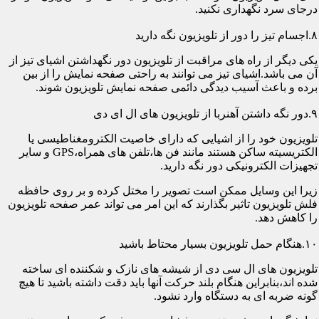
درجای سرد نگهداری نکنید.
۸.اجسام تیز را دور از تلویزیون نگه دارید
یکی دیگر از راه های مراقبت از تلویزیون دور نگهداشتن اشیای تیز از
آن می باشد.اشیای تیز می توانند به راحتی صفحه نمایش را از بین
برده و باعث آسیب دیدگی دائمی صفحه نمایش تلویزیون شوند.
۹.دور نگه داشتن آهنربا از تلویزیون های ال ای دی
تلویزیون خود را از اشیایی که دارای خاصیت الکترومغناطیسی یا
الکتریسیته ساکن هستند مانند فن ها،تلفن های همراه،GPS و سایر
تجهیزات الکترونیکی دور نگه دارید.
زیرا این وسایل ممکن است تصویر را مختل کرده و بر روی حافظه
فلش تلویزیون تاثیر بگذارند که این امر می تواند عمر صفحه تلویزیون
را کاهش دهد.
۱۰.هنگام حمل تلویزیون بسیار محتاط باشید
تلویزیون های ال سی دی از شیشه های نازک و شکننده ای ساخته
شده اند،بنابراین هنگام بلند حرکت آنها باید دقت داشته باشید تا هیچ
گونه ضربه ای به دستگاه وارد نشود.