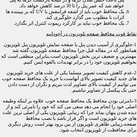
خواهد شد که عمر پنل را تا 30 درصد کاهش خواهد داد.
یک محافظ خوب باید از اشعه فرابنفش یا UV که بر بییننده ها
اثرات نا مطلوب می گذارد جلوگیری کند.
یک محافظ خوب نباید بر کارکرد ریموت کنترل اثر بگذارد.
نقاط قوت محافظ صفحه تلویزیون در آجودانیه
1-جلوگیری از آسیب دیدن پنل یا صفحه نمایش تلویزیون پنل تلویزیون
همانطور که در مقاله قبل-چرا محافظ صفحه تلویزیون-گفته شد
مهمترین و ضعیف ترین بخش تلویزیون است.بنابراین منطقی است که
بخواهیم تلویزیون خود را در برابر تهدیدات بالقوه ایمن کنیم.
2-عدم کاهش کیفیت تصویر مسلما یکی از علت های خرید تلویزیون
های جدید کیفیت تصویر بالای آنهاست.با خرید یک محافظ صفحه خوب
می توانیم از کیفیت بالای تصاویر لذت ببریم و نگران از دست دادن
حتی یک پیکسل از تصاویر نباشیم.
3-نامرئی بودن محافظ یک محافظ صفحه خوب علاوه بر اینکه وظیفه
اصلی خود را انجام می دهد سعی می کند که خود را نامرئی کند و از
دیده شدن پنهان بماند چرا که زیبایی تلویزیون یکی از اصلی ترین علت
های خرید تلویزیون است و اگر قرار باشد با نصب محافظ
صفحه،زیبایی ظاهری تلویزیون از بین برود بهتر است روش دیگری
برای محافظت از تلویزیون انتخاب شود.