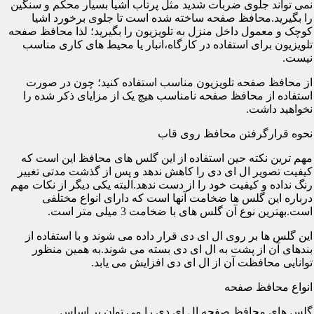
نمی تواند جلوی ضربات شدید مثل پرتاب اشیا بسیار محکم و سنگین
را بگیرید.محافظ صفحه ساخته شده است تا جلوی برخورد اشیا
کوچک و معمول داخل منزل به تلویزیون را بگیرید؛ لذا محافظ صفحه
تلویزیون برای استفاده در کارگاه،انبار یا محیط های کاری مناسب
نیست.
از محافظ صفحه تلویزیون مناسب استفاده کنید؛ چون در صورت
استفاده از محافظ صفحه نامناسب هیچ یک از مزایای ذکر شده را
نخواهید داشت.
نحوه قرارگرفتن محافظ روی قاب
مهم ترین نکته حین استفاده از این گلس های محافظ این است که
کیفیت تصویر ال ای دی را کاهش ندهد و پس از گذشت مدتی تغییر
رنگ نداده و کیفیت خود را از دست ندهد.البته یکی دیگر از نکات مهم
درباره این گلس ها ضخامت آنها است که دارای انواع مختلفی
است.بهترین نوع آن گلس های با ضخامت 3 میلی متر است.
این گلس ها بر روی ال ای دی قرار داده می شوند و با استفاده از
بندهای آن از پشت به ال ای دی بسته می شوند.به همین منظور
توانایی محافظت آن از ال ای دی افزایش می یابد.
انواع محافظ صفحه
گلس های محافظ صفحه ال ای دی را می توان بر اساس