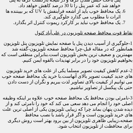
خواهد شد که عمر پنل را تا 30 درصد کاهش خواهد داد.
یک محافظ خوب باید از اشعه فرابنفش یا UV که بر بییننده ها
اثرات نا مطلوب می گذارد جلوگیری کند.
یک محافظ خوب نباید بر کارکرد ریموت کنترل اثر بگذارد.
نقاط قوت محافظ صفحه تلویزیون در علی‌آباد کتول
1-جلوگیری از آسیب دیدن پنل یا صفحه نمایش تلویزیون پنل تلویزیون
همانطور که در مقاله قبل-چرا محافظ صفحه تلویزیون-گفته شد
مهمترین و ضعیف ترین بخش تلویزیون است.بنابراین منطقی است که
بخواهیم تلویزیون خود را در برابر تهدیدات بالقوه ایمن کنیم.
2-عدم کاهش کیفیت تصویر مسلما یکی از علت های خرید تلویزیون
های جدید کیفیت تصویر بالای آنهاست.با خرید یک محافظ صفحه خوب
می توانیم از کیفیت بالای تصاویر لذت ببریم و نگران از دست دادن
حتی یک پیکسل از تصاویر نباشیم.
3-نامرئی بودن محافظ یک محافظ صفحه خوب علاوه بر اینکه وظیفه
اصلی خود را انجام می دهد سعی می کند که خود را نامرئی کند و از
دیده شدن پنهان بماند چرا که زیبایی تلویزیون یکی از اصلی ترین علت
های خرید تلویزیون است و اگر قرار باشد با نصب محافظ
صفحه،زیبایی ظاهری تلویزیون از بین برود بهتر است روش دیگری
برای محافظت از تلویزیون انتخاب شود.