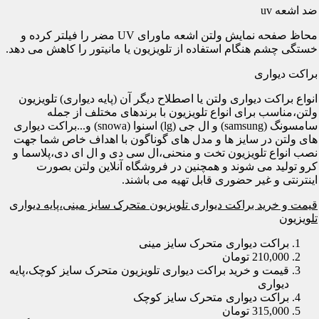
ضد اشعه uv
محاظ صفحه نمایش ولتن اشعه ماورای UV مضر را فیلتر کرده و
خستگی چشم هنگام استفاده از تلویزیون یا مانیتور را کاهش می دهد.
براکت دیواری
انواع براکت دیواری ولتن یا اصطلاح دیگر آن (پایه دیواری) تلویزیون
ولتن،مناسب برای انواع تلویزیون با برندهای مختلف از جمله
سامسونگ (samsung) و ال جی (lg) اسنوا (snowa) و...براکت دیواری
های ولتن در سایز ها و مدل های گوناگون با اهداف خاص شما جهت
نصب انواع تلویزیون تخت و منحنی،ال سی دی و ال ای دی،پلاسما و
کرو تولید می شوند و همچنین در فروشگاه آنلاین ولتن بصورت
اینترنتی و غیر حضوری قابل تهیه می باشند.
قیمت و خرید براکت دیواری تلویزیون متحرک سایز مینی،پایه دیواری
تلویزیون
براکت دیواری متحرک سایز مینی
210,000 تومان
قیمت و خرید براکت دیواری تلویزیون متحرک سایز کوچک،پایه
دیواری
براکت دیواری متحرک سایز کوچک
315,000 تومان