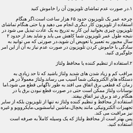
۱.در صورت عدم تماشای تلویزیون آن را خاموش کنید
چرخه عمر یک تلویزیون حدود ۶۵ هزار ساعت است.اگر هنگام
استفاده از تلویزیون کار دیگری انجام می دهید و یا حتی هنگام تماشای
تلویزیون چیزی بخوانید این کار به تدریج به یک عادت تبدیل می شود در
نتیجه طول عمر تلویزیون شما کاهش می یابد و شاید بعد از حدود ۲
سال مجبور به تعمیر یا تعویض آن شوید،در صورتی که می توانید به
سادگی با خاموش کردن تلویزیون در صورت عدم نیاز به آن از این امر
جلوگیری کنید.
۲.استفاده از تنظیم کننده یا محافظ ولتاژ
مراقب کم و زیاد شدن های شدید ولتاژ باشید که تا حد زیادی به
دستگاه های الکترونیکی شما آسیب می رساند.ولتاژ معمولاً در هر
زمان که قطعی برق اتفاق می افتد به طور ناگهانی قطع می شود،اما
نوسانات ولتاژ ممکن است حتی در صورت قطع نبودن برق یا در
هنگام رعد و برق نیز اتفاق بیفتد.
استفاده از محافظ و تنظیم کننده ولتاژ نه تنها از تلویزیون بلکه از سایر
تجهیزات الکترونیکی مانند یخچال،ماشین لباسشویی،مایکروویو و غیره
نیز مراقبت می کند.
پس بهتر است از محافظ ولتاژ که یک وسیله کاملاً به صرفه است
استفاده کنید.