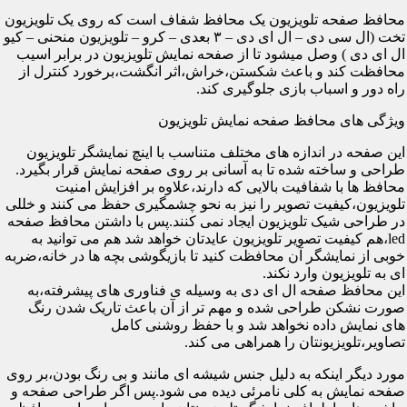
محافظ صفحه تلویزیون یک محافظ شفاف است که روی یک تلویزیون
تخت (ال سی دی – ال ای دی – ۳ بعدی – کرو – تلویزیون منحنی – کیو
ال ای دی ) وصل میشود تا از صفحه نمایش تلویزیون در برابر اسیب
محافظت کند و باعث شکستن،خراش،اثر انگشت،برخورد کنترل از
راه دور و اسباب بازی جلوگیری کند.
ویژگی های محافظ صفحه نمایش تلویزیون
این صفحه در اندازه های مختلف متناسب با اینچ نمایشگر تلویزیون
طراحی و ساخته شده تا به آسانی بر روی صفحه نمایش قرار بگیرد.
محافظ ها با شفافیت بالایی که دارند،علاوه بر افزایش امنیت
تلویزیون،کیفیت تصویر را نیز به نحو چشمگیری حفظ می کنند و خللی
در طراحی شیک تلویزیون ایجاد نمی کنند.پس با داشتن محافظ صفحه
led،هم کیفیت تصویر تلویزیون عایدتان خواهد شد هم می توانید به
خوبی از نمایشگر آن محافظت کنید تا بازیگوشی بچه ها در خانه،ضربه
ای به تلویزیون وارد نکند.
این محافظ صفحه ال ای دی به وسیله ی فناوری های پیشرفته،به
صورت نشکن طراحی شده و مهم تر از آن باعث تاریک شدن رنگ
های نمایش داده نخواهد شد و با حفظ روشنی کامل
تصاویر،تلویزیونتان را همراهی می کند.
مورد دیگر اینکه به دلیل جنس شیشه ای مانند و بی رنگ بودن،بر روی
صفحه نمایش به کلی نامرئی دیده می شود.پس اگر طراحی صفحه و