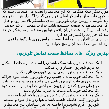
مورد دیگر اینکه هنگامی که این محافظ را نصب می کنید می بینید که
با کمی فاصله از نمایشگر اصلی قرار می گیرد؛ اگر دلیلش را بخواهید
باید بگوییم با روشن بودن تلویزیون،دمای نمایشگر بالا می رود و حال
اگر محافظ هم به صفحه چسبیده باشد،حرارت همچنان بالاتر خواهد
رفت.اما این کار باعث جریان یافتن هوا بین محافظ و نمایشگر خواهد
شد که حرارت را کمتر خواهد کرد.
اندازه ی استاندارد این محافظ صفحه نمایش روی بلندگوها را نمی
پوشاند پس صدا همچنان واضح خواهد بود.
بهترین ویژگی های محافظ صفحه نمایش تلویزیون
یک محافظ خوب باید سبک باشد زیرا استفاده از محافظ سنگین
به فریم تلویزیون فشار وارد میکند.
یک محافظ خوب نباید روی زیبایی تلویزیون تاثیر بگذارد.
یک محافظ خوب نباید با چسب روی تلویزیون نصب شود چراکه
چسب روی قاب تلویزیون باقی می ماند و همچنین محافظ باید
در زمان تمییز کردن تلویزیون به راحتی جدا و دوباره نصب شود.
یک محافظ خوب باید نسبت به ضربه مقاوم باشد.
یک محافظ خوب نباید کیپ تلویزیون شود بلکه باید با صفحه
تلویزیون کمی فاصله داشته باشد تا هوا ردو بدل شود و صفحه
تلویزیون گرم نشود.زیرا فاصله ی غیر استاندارد بین محافظ و
پنل باعث حبس شدن گرما و در نتیجه بازگشت گرما به پنل