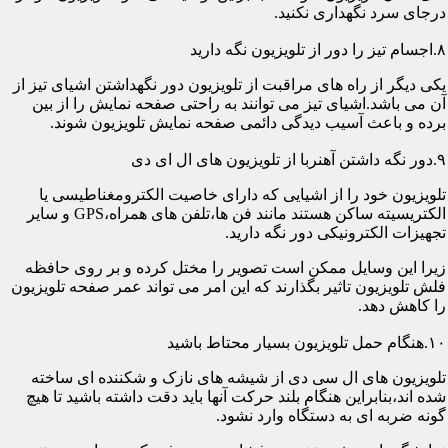
درجای سرد نگهداری نکنید.
۸.اجسام تیز را دور از تلویزیون نگه دارید
یکی دیگر از راه های مراقبت از تلویزیون دور نگهداشتن اشیای تیز از
آن می باشد.اشیای تیز می توانند به راحتی صفحه نمایش را از بین
برده و باعث آسیب دیدگی دائمی صفحه نمایش تلویزیون شوند.
۹.دور نگه داشتن آهنربا از تلویزیون های ال ای دی
تلویزیون خود را از اشیایی که دارای خاصیت الکترومغناطیسی یا
الکتریسیته ساکن هستند مانند فن ها،تلفن های همراه،GPS و سایر
تجهیزات الکترونیکی دور نگه دارید.
زیرا این وسایل ممکن است تصویر را مختل کرده و بر روی حافظه
فلش تلویزیون تاثیر بگذارند که این امر می تواند عمر صفحه تلویزیون
را کاهش دهد.
۱۰.هنگام حمل تلویزیون بسیار محتاط باشید
تلویزیون های ال سی دی از شیشه های نازک و شکننده ای ساخته
شده اند،بنابراین هنگام بلند حرکت آنها باید دقت داشته باشید تا هیچ
گونه ضربه ای به دستگاه وارد نشود.