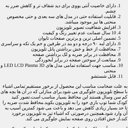
دارای خاصیت آنتی یووی برای دید شفاف تر و کاهش ضرر به
چشم.
قابلیت استفاده حتی در مدل های سه بعدی و حتی مخصوص
منحنی ها نیز موجود میباشد.
افزایش شفافیت تصویر تلویزیون
10 سال ضمانت عدم تغییر رنگ و کیفیت
تضمین اصلی ترین و برترین صفحات تایوان
دارای لبه ۹۰ درجه و دو بند در طرفین و خم یک تکه و سراسری
محافظت از خط و خش برداشتن پانل تلویزیون
محافظت در برابر ضربه و لک برداشتن صفحه
ممانعت از سوختن صفحه در برابر آبخوردگی
مناسب جهت استفاده تمامی مدل های LED LCD Plasma 3D و
منحنی
قابل شستشو
به علت ضخامت مناسب این محصول از برخور مستقیم تمامی اشیاء
با سطح تلویزیون جلوگیری می شود.برای منازلی که در آن ها بچه های
کم سن وسال هستند این محافظ بسیار مناسب است.تصور کنید
کودک شما توپ بازی خود را به تلویزیون بکوبد.محافظ شدت ضربه را
تا حد بسیار زیادی کاهش می دهد و باعث می شود کمترین آسیب به
آن وارد شود.همچنین درصورتی که اشیاء تیز به تلویزیون برخورد
کند،از خش افتادن روی صفحه نمایش جلوگیری می کند.