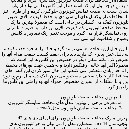
استفاده از محافظ برای صفحه تلویزیون،یک سری مزایا و معایب
دارد.در درجه اول این که استفاده از این گلس ها می تواند از وارد
شدن آسیب به صفحه نمایش تلویزیون جلوگیری کرده و از طرفی نیز
با محافظت از پیکسل های ال سی دی،به حفظ کیفیت بالای تصویر
تلویزیون کمک می کند.این در حالی است که معمولا بهترین مارک
محافظ صفحه تلویزیون که کیفیت بالایی نیز دارد،به صورت نامرئی
روی نمایشگر قرار می گیرد و موجب تغییر رنگ تصاویر یا کاهش
وضوح و شفافیت آنها نمی شود.
با این حال این محافظ ها می توانند گرد و خاک را به خود جذب کنند و
به دلیل خش پذیری که دارند باید برای حفظ کیفیت صفحه مدام آنها را
تعویض کرد.نکته منفی دیگر در خصوص این گلس ها این است که
معمولا اکثر آنها حالتی رفلکتیو دارند و به همین جهت نورهای محیطی
را تا حد زیادی منعکس می کنند.با این حال تمیز کردن این گلس های
محافظ کار چندان سختی نیست و می توان با یک دستمال نرم و بدون
پرز یا با استفاده از اسپری مخصوص همراه آنها،به راحتی این گلس ها
را تمیز کرد.
بهترین محافظ صفحه تلویزیون
معرفی برخی از بهترین مدل های محافظ نمایشگر تلویزیون
محافظ صفحه نمایش تلویزیون مدل aren43
بهترین مارک محافظ صفحه تلویزیون برای ال ای دی های 43
اینچی،مدل aren43 است.این مدل را می توان به جز تلویزیون های
پلاسما و ال سی دی های قدیمی برای تمامی تلویزیون های 43 اینچی