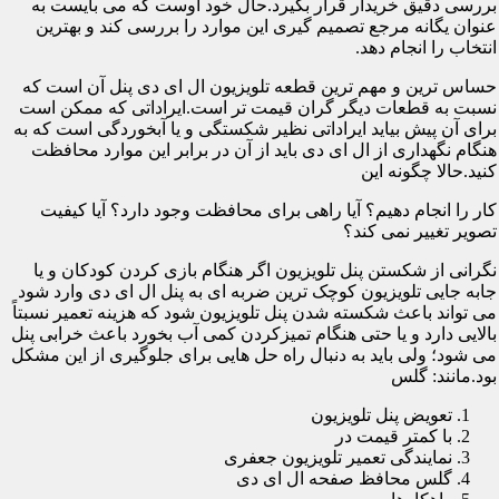
بررسی دقیق خریدار قرار بگیرد.حال خود اوست که می بایست به
عنوان یگانه مرجع تصمیم گیری این موارد را بررسی کند و بهترین
انتخاب را انجام دهد.
حساس ترین و مهم ترین قطعه تلویزیون ال ای دی پنل آن است که
نسبت به قطعات دیگر گران قیمت تر است.ایراداتی که ممکن است
برای آن پیش بیاید ایراداتی نظیر شکستگی و یا آبخوردگی است که به
هنگام نگهداری از ال ای دی باید از آن در برابر این موارد محافظت
کنید.حالا چگونه این
کار را انجام دهیم؟ آیا راهی برای محافظت وجود دارد؟ آیا کیفیت
تصویر تغییر نمی کند؟
نگرانی از شکستن پنل تلویزیون اگر هنگام بازی کردن کودکان و یا
جابه جایی تلویزیون کوچک ترین ضربه ای به پنل ال ای دی وارد شود
می تواند باعث شکسته شدن پنل تلویزیون شود که هزینه تعمیر نسبتاً
بالایی دارد و یا حتی هنگام تمیزکردن کمی آب بخورد باعث خرابی پنل
می شود؛ ولی باید به دنبال راه حل هایی برای جلوگیری از این مشکل
بود.مانند: گلس
تعویض پنل تلویزیون
با کمتر قیمت در
نمایندگی تعمیر تلویزیون جعفری
گلس محافظ صفحه ال ای دی