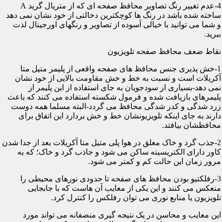
4-عدم تغییر رنگ تصاویر محافظ صفحه ای که از متریال گرید A
ساخته شده باشد در رنگ ها کوچکترین دخالتی از خود نشان نمی دهد
و شما می توانید با خیالی آسوده از تصاویر و رنگهای اورجینال لذت
ببرید.
نقاط ضعف محافظ صفحه تلویزیون
1-خش پذیری جنس محافظ های صفحه واقعی از پلیمر متیل متا
آکریلات است و نسبت به خط و خش مقاومت بالایی از خود نشان
نمی دهد-بسیاری از سودجویان به جای استفاده از این پلیمر از
پلیمرهای بازیافت شده و فرمول شکسته استفاده می کنند که باعث
زرد شدگی و کدر شدگی محافظ می گردد-البته مسلما همه دوست
دارند به جای اینکه تلویزیونشان خط و خش بردارد این اتفاق برای
محافظشان بیافتد.
2-جذب گرد و خاک معلق در هوا پلی متیل متا آکریلات بعد از جدا شدن
کاور دارای الکتریسیته ساکن می شود و جاذب گرد و خاک؛ که به
مرور زمان این حالت کم و کمتر می شود.
3-رفلکتیو بودن محافظ های صفحه تا حدودی نورهای محیطی را
منعکس می کنند و این یکی از معایب آن هاست که با جابجایی
تلویزیون یا منابع نوری می توان رفلکس را کنترل کرد.
این معایب و محاسن در یک نتیجه گیری منصفانه می تواند مورد