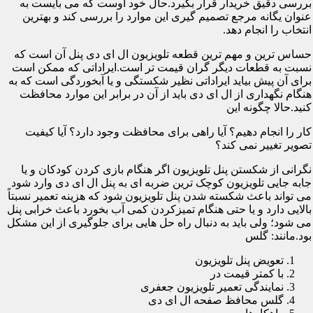
بررسی دقیق خریدار قرار بگیرد.حال خود اوست که می بایست به
عنوان یگانه مرجع تصمیم گیری این موارد را بررسی کند و بهترین
انتخاب را انجام دهد.
حساس ترین و مهم ترین قطعه تلویزیون ال ای دی پنل آن است که
نسبت به قطعات دیگر گران قیمت تر است.ایراداتی که ممکن است
برای آن پیش بیاید ایراداتی نظیر شکستگی و یا آبخوردگی است که به
هنگام نگهداری از ال ای دی باید از آن در برابر این موارد محافظت
کنید.حالا چگونه این
کار را انجام دهیم؟ آیا راهی برای محافظت وجود دارد؟ آیا کیفیت
تصویر تغییر نمی کند؟
نگرانی از شکستن پنل تلویزیون اگر هنگام بازی کردن کودکان و یا
جابه جایی تلویزیون کوچک ترین ضربه ای به پنل ال ای دی وارد شود
می تواند باعث شکسته شدن پنل تلویزیون شود که هزینه تعمیر نسبتاً
بالایی دارد و یا حتی هنگام تمیزکردن کمی آب بخورد باعث خرابی پنل
می شود؛ ولی باید به دنبال راه حل هایی برای جلوگیری از این مشکل
بود.مانند: گلس
تعویض پنل تلویزیون
با کمتر قیمت در
نمایندگی تعمیر تلویزیون جعفری
گلس محافظ صفحه ال ای دی