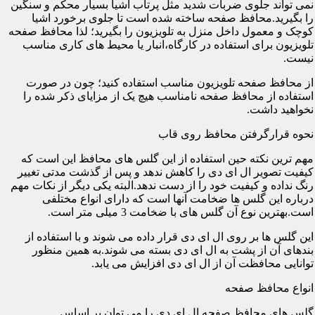
نمی تواند جلوی ضربات شدید مثل پرتاب اشیا بسیار محکم و سنگین
را بگیرید.محافظ صفحه ساخته شده است تا جلوی برخورد اشیا
کوچک و معمول داخل منزل به تلویزیون را بگیرید؛ لذا محافظ صفحه
تلویزیون برای استفاده در کارگاه،انبار یا محیط های کاری مناسب
نیست.
از محافظ صفحه تلویزیون مناسب استفاده کنید؛ چون در صورت
استفاده از محافظ صفحه نامناسب هیچ یک از مزایای ذکر شده را
نخواهید داشت.
نحوه قرارگرفتن محافظ روی قاب
مهم ترین نکته حین استفاده از این گلس های محافظ این است که
کیفیت تصویر ال ای دی را کاهش ندهد و پس از گذشت مدتی تغییر
رنگ نداده و کیفیت خود را از دست ندهد.البته یکی دیگر از نکات مهم
درباره این گلس ها ضخامت آنها است که دارای انواع مختلفی
است.بهترین نوع آن گلس های با ضخامت 3 میلی متر است.
این گلس ها بر روی ال ای دی قرار داده می شوند و با استفاده از
بندهای آن از پشت به ال ای دی بسته می شوند.به همین منظور
توانایی محافظت آن از ال ای دی افزایش می یابد.
انواع محافظ صفحه
گلس های محافظ صفحه ال ای دی را می توان بر اساس