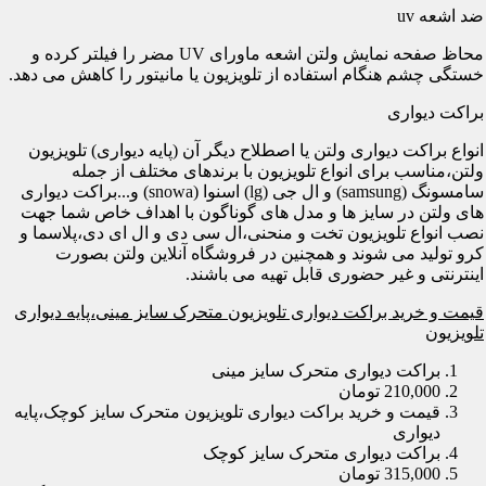
ضد اشعه uv
محاظ صفحه نمایش ولتن اشعه ماورای UV مضر را فیلتر کرده و
خستگی چشم هنگام استفاده از تلویزیون یا مانیتور را کاهش می دهد.
براکت دیواری
انواع براکت دیواری ولتن یا اصطلاح دیگر آن (پایه دیواری) تلویزیون
ولتن،مناسب برای انواع تلویزیون با برندهای مختلف از جمله
سامسونگ (samsung) و ال جی (lg) اسنوا (snowa) و...براکت دیواری
های ولتن در سایز ها و مدل های گوناگون با اهداف خاص شما جهت
نصب انواع تلویزیون تخت و منحنی،ال سی دی و ال ای دی،پلاسما و
کرو تولید می شوند و همچنین در فروشگاه آنلاین ولتن بصورت
اینترنتی و غیر حضوری قابل تهیه می باشند.
قیمت و خرید براکت دیواری تلویزیون متحرک سایز مینی،پایه دیواری
تلویزیون
براکت دیواری متحرک سایز مینی
210,000 تومان
قیمت و خرید براکت دیواری تلویزیون متحرک سایز کوچک،پایه
دیواری
براکت دیواری متحرک سایز کوچک
315,000 تومان