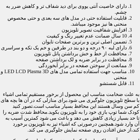
دارای خاصیت آنتی یووی برای دید شفاف تر و کاهش ضرر به
چشم.
قابلیت استفاده حتی در مدل های سه بعدی و حتی مخصوص
منحنی ها نیز موجود میباشد.
افزایش شفافیت تصویر تلویزیون
10 سال ضمانت عدم تغییر رنگ و کیفیت
تضمین اصلی ترین و برترین صفحات تایوان
دارای لبه ۹۰ درجه و دو بند در طرفین و خم یک تکه و سراسری
محافظت از خط و خش برداشتن پانل تلویزیون
محافظت در برابر ضربه و لک برداشتن صفحه
ممانعت از سوختن صفحه در برابر آبخوردگی
مناسب جهت استفاده تمامی مدل های LED LCD Plasma 3D و
منحنی
قابل شستشو
به علت ضخامت مناسب این محصول از برخور مستقیم تمامی اشیاء
با سطح تلویزیون جلوگیری می شود.برای منازلی که در آن ها بچه های
کم سن وسال هستند این محافظ بسیار مناسب است.تصور کنید
کودک شما توپ بازی خود را به تلویزیون بکوبد.محافظ شدت ضربه را
تا حد بسیار زیادی کاهش می دهد و باعث می شود کمترین آسیب به
آن وارد شود.همچنین درصورتی که اشیاء تیز به تلویزیون برخورد
کند،از خش افتادن روی صفحه نمایش جلوگیری می کند.