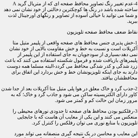
4-عدم تغییر رنگ تصاویر محافظ صفحه ای که از متریال گرید A
ساخته شده باشد در رنگ ها کوچکترین دخالتی از خود نشان نمی دهد
و شما می توانید با خیالی آسوده از تصاویر و رنگهای اورجینال لذت
ببرید.
نقاط ضعف محافظ صفحه تلویزیون
1-خش پذیری جنس محافظ های صفحه واقعی از پلیمر متیل متا
آکریلات است و نسبت به خط و خش مقاومت بالایی از خود نشان
نمی دهد-بسیاری از سودجویان به جای استفاده از این پلیمر از
پلیمرهای بازیافت شده و فرمول شکسته استفاده می کنند که باعث
زرد شدگی و کدر شدگی محافظ می گردد-البته مسلما همه دوست
دارند به جای اینکه تلویزیونشان خط و خش بردارد این اتفاق برای
محافظشان بیافتد.
2-جذب گرد و خاک معلق در هوا پلی متیل متا آکریلات بعد از جدا شدن
کاور دارای الکتریسیته ساکن می شود و جاذب گرد و خاک؛ که به
مرور زمان این حالت کم و کمتر می شود.
3-رفلکتیو بودن محافظ های صفحه تا حدودی نورهای محیطی را
منعکس می کنند و این یکی از معایب آن هاست که با جابجایی
تلویزیون یا منابع نوری می توان رفلکس را کنترل کرد.
این معایب و محاسن در یک نتیجه گیری منصفانه می تواند مورد