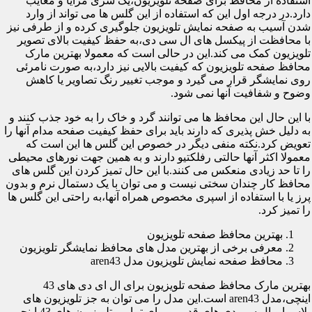
استفاده از محافظ برای صفحه تلویزیون،یک سری مزایا و معایب
دارد.در درجه اول این که استفاده از این گلس ها می تواند از وارد
شدن آسیب به صفحه نمایش تلویزیون جلوگیری کرده و از طرفی نیز
با محافظت از پیکسل های ال سی دی،به حفظ کیفیت بالای تصویر
تلویزیون کمک می کند.این در حالی است که معمولا بهترین مارک
محافظ صفحه تلویزیون که کیفیت بالایی نیز دارد،به صورت نامرئی
روی نمایشگر قرار می گیرد و موجب تغییر رنگ تصاویر یا کاهش
وضوح و شفافیت آنها نمی شود.
با این حال این محافظ ها می توانند گرد و خاک را به خود جذب کنند و
به دلیل خش پذیری که دارند باید برای حفظ کیفیت صفحه مدام آنها را
تعویض کرد.نکته منفی دیگر در خصوص این گلس ها این است که
معمولا اکثر آنها حالتی رفلکتیو دارند و به همین جهت نورهای محیطی
را تا حد زیادی منعکس می کنند.با این حال تمیز کردن این گلس های
محافظ کار چندان سختی نیست و می توان با یک دستمال نرم و بدون
پرز یا با استفاده از اسپری مخصوص همراه آنها،به راحتی این گلس ها
را تمیز کرد.
بهترین محافظ صفحه تلویزیون
معرفی برخی از بهترین مدل های محافظ نمایشگر تلویزیون
محافظ صفحه نمایش تلویزیون مدل aren43
بهترین مارک محافظ صفحه تلویزیون برای ال ای دی های 43
اینچی،مدل aren43 است.این مدل را می توان به جز تلویزیون های
پلاسما و ال سی دی های قدیمی برای تمامی تلویزیون های 43 اینچی