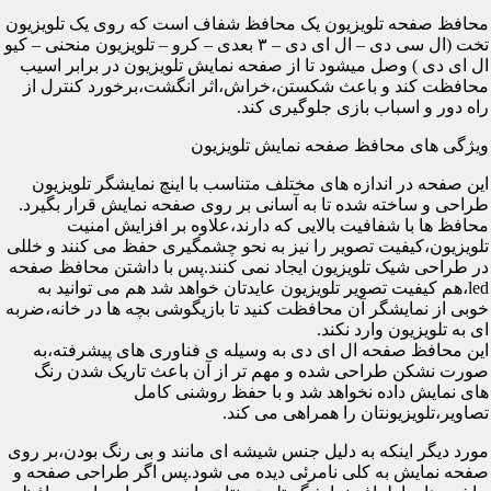
محافظ صفحه تلویزیون یک محافظ شفاف است که روی یک تلویزیون
تخت (ال سی دی – ال ای دی – ۳ بعدی – کرو – تلویزیون منحنی – کیو
ال ای دی ) وصل میشود تا از صفحه نمایش تلویزیون در برابر اسیب
محافظت کند و باعث شکستن،خراش،اثر انگشت،برخورد کنترل از
راه دور و اسباب بازی جلوگیری کند.
ویژگی های محافظ صفحه نمایش تلویزیون
این صفحه در اندازه های مختلف متناسب با اینچ نمایشگر تلویزیون
طراحی و ساخته شده تا به آسانی بر روی صفحه نمایش قرار بگیرد.
محافظ ها با شفافیت بالایی که دارند،علاوه بر افزایش امنیت
تلویزیون،کیفیت تصویر را نیز به نحو چشمگیری حفظ می کنند و خللی
در طراحی شیک تلویزیون ایجاد نمی کنند.پس با داشتن محافظ صفحه
led،هم کیفیت تصویر تلویزیون عایدتان خواهد شد هم می توانید به
خوبی از نمایشگر آن محافظت کنید تا بازیگوشی بچه ها در خانه،ضربه
ای به تلویزیون وارد نکند.
این محافظ صفحه ال ای دی به وسیله ی فناوری های پیشرفته،به
صورت نشکن طراحی شده و مهم تر از آن باعث تاریک شدن رنگ
های نمایش داده نخواهد شد و با حفظ روشنی کامل
تصاویر،تلویزیونتان را همراهی می کند.
مورد دیگر اینکه به دلیل جنس شیشه ای مانند و بی رنگ بودن،بر روی
صفحه نمایش به کلی نامرئی دیده می شود.پس اگر طراحی صفحه و