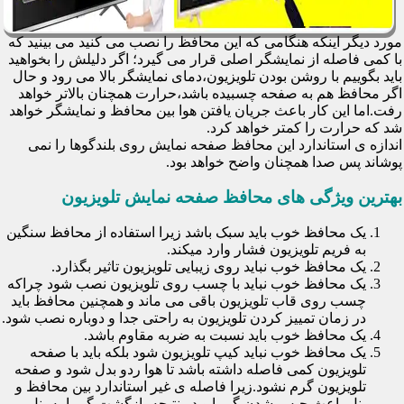
مورد دیگر اینکه هنگامی که این محافظ را نصب می کنید می بینید که
با کمی فاصله از نمایشگر اصلی قرار می گیرد؛ اگر دلیلش را بخواهید
باید بگوییم با روشن بودن تلویزیون،دمای نمایشگر بالا می رود و حال
اگر محافظ هم به صفحه چسبیده باشد،حرارت همچنان بالاتر خواهد
رفت.اما این کار باعث جریان یافتن هوا بین محافظ و نمایشگر خواهد
شد که حرارت را کمتر خواهد کرد.
اندازه ی استاندارد این محافظ صفحه نمایش روی بلندگوها را نمی
پوشاند پس صدا همچنان واضح خواهد بود.
بهترین ویژگی های محافظ صفحه نمایش تلویزیون
یک محافظ خوب باید سبک باشد زیرا استفاده از محافظ سنگین
به فریم تلویزیون فشار وارد میکند.
یک محافظ خوب نباید روی زیبایی تلویزیون تاثیر بگذارد.
یک محافظ خوب نباید با چسب روی تلویزیون نصب شود چراکه
چسب روی قاب تلویزیون باقی می ماند و همچنین محافظ باید
در زمان تمییز کردن تلویزیون به راحتی جدا و دوباره نصب شود.
یک محافظ خوب باید نسبت به ضربه مقاوم باشد.
یک محافظ خوب نباید کیپ تلویزیون شود بلکه باید با صفحه
تلویزیون کمی فاصله داشته باشد تا هوا ردو بدل شود و صفحه
تلویزیون گرم نشود.زیرا فاصله ی غیر استاندارد بین محافظ و
پنل باعث حبس شدن گرما و در نتیجه بازگشت گرما به پنل