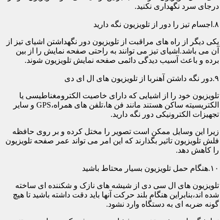
درجای سرد نگهداری نکنید.
۸.اجسام تیز را دور از تلویزیون نگه دارید
یکی دیگر از راه های مراقبت از تلویزیون دور نگهداشتن اشیای تیز از
آن می باشد.اشیای تیز می توانند به راحتی صفحه نمایش را از بین
برده و باعث آسیب دیدگی دائمی صفحه نمایش تلویزیون شوند.
۹.دور نگه داشتن آهنربا از تلویزیون های ال ای دی
تلویزیون خود را از اشیایی که دارای خاصیت الکترومغناطیسی یا
الکتریسیته ساکن هستند مانند فن ها،تلفن های همراه،GPS و سایر
تجهیزات الکترونیکی دور نگه دارید.
زیرا این وسایل ممکن است تصویر را مختل کرده و بر روی حافظه
فلش تلویزیون تاثیر بگذارند که این امر می تواند عمر صفحه تلویزیون
را کاهش دهد.
۱۰.هنگام حمل تلویزیون بسیار محتاط باشید
تلویزیون های ال سی دی از شیشه های نازک و شکننده ای ساخته
شده اند،بنابراین هنگام بلند حرکت آنها باید دقت داشته باشید تا هیچ
گونه ضربه ای به دستگاه وارد نشود.