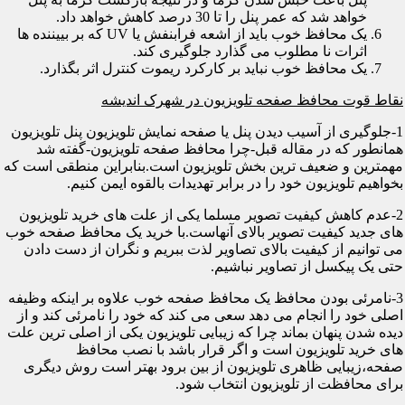
خواهد شد که عمر پنل را تا 30 درصد کاهش خواهد داد.
یک محافظ خوب باید از اشعه فرابنفش یا UV که بر بییننده ها
اثرات نا مطلوب می گذارد جلوگیری کند.
یک محافظ خوب نباید بر کارکرد ریموت کنترل اثر بگذارد.
نقاط قوت محافظ صفحه تلویزیون در شهرک اندیشه
1-جلوگیری از آسیب دیدن پنل یا صفحه نمایش تلویزیون پنل تلویزیون
همانطور که در مقاله قبل-چرا محافظ صفحه تلویزیون-گفته شد
مهمترین و ضعیف ترین بخش تلویزیون است.بنابراین منطقی است که
بخواهیم تلویزیون خود را در برابر تهدیدات بالقوه ایمن کنیم.
2-عدم کاهش کیفیت تصویر مسلما یکی از علت های خرید تلویزیون
های جدید کیفیت تصویر بالای آنهاست.با خرید یک محافظ صفحه خوب
می توانیم از کیفیت بالای تصاویر لذت ببریم و نگران از دست دادن
حتی یک پیکسل از تصاویر نباشیم.
3-نامرئی بودن محافظ یک محافظ صفحه خوب علاوه بر اینکه وظیفه
اصلی خود را انجام می دهد سعی می کند که خود را نامرئی کند و از
دیده شدن پنهان بماند چرا که زیبایی تلویزیون یکی از اصلی ترین علت
های خرید تلویزیون است و اگر قرار باشد با نصب محافظ
صفحه،زیبایی ظاهری تلویزیون از بین برود بهتر است روش دیگری
برای محافظت از تلویزیون انتخاب شود.