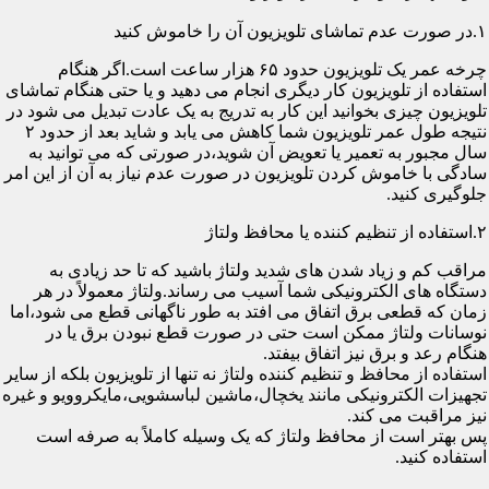
۱.در صورت عدم تماشای تلویزیون آن را خاموش کنید
چرخه عمر یک تلویزیون حدود ۶۵ هزار ساعت است.اگر هنگام
استفاده از تلویزیون کار دیگری انجام می دهید و یا حتی هنگام تماشای
تلویزیون چیزی بخوانید این کار به تدریج به یک عادت تبدیل می شود در
نتیجه طول عمر تلویزیون شما کاهش می یابد و شاید بعد از حدود ۲
سال مجبور به تعمیر یا تعویض آن شوید،در صورتی که می توانید به
سادگی با خاموش کردن تلویزیون در صورت عدم نیاز به آن از این امر
جلوگیری کنید.
۲.استفاده از تنظیم کننده یا محافظ ولتاژ
مراقب کم و زیاد شدن های شدید ولتاژ باشید که تا حد زیادی به
دستگاه های الکترونیکی شما آسیب می رساند.ولتاژ معمولاً در هر
زمان که قطعی برق اتفاق می افتد به طور ناگهانی قطع می شود،اما
نوسانات ولتاژ ممکن است حتی در صورت قطع نبودن برق یا در
هنگام رعد و برق نیز اتفاق بیفتد.
استفاده از محافظ و تنظیم کننده ولتاژ نه تنها از تلویزیون بلکه از سایر
تجهیزات الکترونیکی مانند یخچال،ماشین لباسشویی،مایکروویو و غیره
نیز مراقبت می کند.
پس بهتر است از محافظ ولتاژ که یک وسیله کاملاً به صرفه است
استفاده کنید.