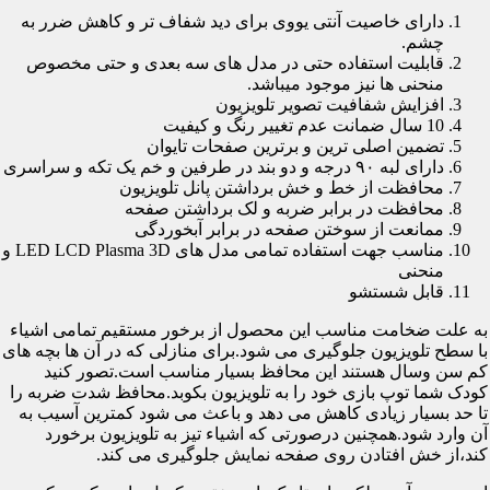
دارای خاصیت آنتی یووی برای دید شفاف تر و کاهش ضرر به
چشم.
قابلیت استفاده حتی در مدل های سه بعدی و حتی مخصوص
منحنی ها نیز موجود میباشد.
افزایش شفافیت تصویر تلویزیون
10 سال ضمانت عدم تغییر رنگ و کیفیت
تضمین اصلی ترین و برترین صفحات تایوان
دارای لبه ۹۰ درجه و دو بند در طرفین و خم یک تکه و سراسری
محافظت از خط و خش برداشتن پانل تلویزیون
محافظت در برابر ضربه و لک برداشتن صفحه
ممانعت از سوختن صفحه در برابر آبخوردگی
مناسب جهت استفاده تمامی مدل های LED LCD Plasma 3D و
منحنی
قابل شستشو
به علت ضخامت مناسب این محصول از برخور مستقیم تمامی اشیاء
با سطح تلویزیون جلوگیری می شود.برای منازلی که در آن ها بچه های
کم سن وسال هستند این محافظ بسیار مناسب است.تصور کنید
کودک شما توپ بازی خود را به تلویزیون بکوبد.محافظ شدت ضربه را
تا حد بسیار زیادی کاهش می دهد و باعث می شود کمترین آسیب به
آن وارد شود.همچنین درصورتی که اشیاء تیز به تلویزیون برخورد
کند،از خش افتادن روی صفحه نمایش جلوگیری می کند.