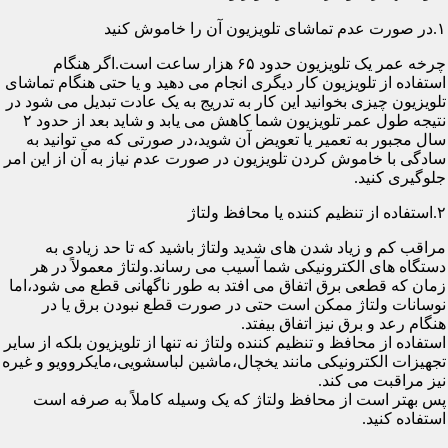
۱.در صورت عدم تماشای تلویزیون آن را خاموش کنید
چرخه عمر یک تلویزیون حدود ۶۵ هزار ساعت است.اگر هنگام
استفاده از تلویزیون کار دیگری انجام می دهید و یا حتی هنگام تماشای
تلویزیون چیزی بخوانید این کار به تدریج به یک عادت تبدیل می شود در
نتیجه طول عمر تلویزیون شما کاهش می یابد و شاید بعد از حدود ۲
سال مجبور به تعمیر یا تعویض آن شوید،در صورتی که می توانید به
سادگی با خاموش کردن تلویزیون در صورت عدم نیاز به آن از این امر
جلوگیری کنید.
۲.استفاده از تنظیم کننده یا محافظ ولتاژ
مراقب کم و زیاد شدن های شدید ولتاژ باشید که تا حد زیادی به
دستگاه های الکترونیکی شما آسیب می رساند.ولتاژ معمولاً در هر
زمان که قطعی برق اتفاق می افتد به طور ناگهانی قطع می شود،اما
نوسانات ولتاژ ممکن است حتی در صورت قطع نبودن برق یا در
هنگام رعد و برق نیز اتفاق بیفتد.
استفاده از محافظ و تنظیم کننده ولتاژ نه تنها از تلویزیون بلکه از سایر
تجهیزات الکترونیکی مانند یخچال،ماشین لباسشویی،مایکروویو و غیره
نیز مراقبت می کند.
پس بهتر است از محافظ ولتاژ که یک وسیله کاملاً به صرفه است
استفاده کنید.