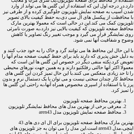
استفاده از محافظ برای صفحه تلویزیون،یک سری مزایا و معایب
دارد.در درجه اول این که استفاده از این گلس ها می تواند از وارد
شدن آسیب به صفحه نمایش تلویزیون جلوگیری کرده و از طرفی نیز
با محافظت از پیکسل های ال سی دی،به حفظ کیفیت بالای تصویر
تلویزیون کمک می کند.این در حالی است که معمولا بهترین مارک
محافظ صفحه تلویزیون که کیفیت بالایی نیز دارد،به صورت نامرئی
روی نمایشگر قرار می گیرد و موجب تغییر رنگ تصاویر یا کاهش
وضوح و شفافیت آنها نمی شود.
با این حال این محافظ ها می توانند گرد و خاک را به خود جذب کنند و
به دلیل خش پذیری که دارند باید برای حفظ کیفیت صفحه مدام آنها را
تعویض کرد.نکته منفی دیگر در خصوص این گلس ها این است که
معمولا اکثر آنها حالتی رفلکتیو دارند و به همین جهت نورهای محیطی
را تا حد زیادی منعکس می کنند.با این حال تمیز کردن این گلس های
محافظ کار چندان سختی نیست و می توان با یک دستمال نرم و بدون
پرز یا با استفاده از اسپری مخصوص همراه آنها،به راحتی این گلس ها
را تمیز کرد.
بهترین محافظ صفحه تلویزیون
معرفی برخی از بهترین مدل های محافظ نمایشگر تلویزیون
محافظ صفحه نمایش تلویزیون مدل aren43
بهترین مارک محافظ صفحه تلویزیون برای ال ای دی های 43
اینچی،مدل aren43 است.این مدل را می توان به جز تلویزیون های
پلاسما و ال سی دی های قدیمی برای تمامی تلویزیون های 43 اینچی