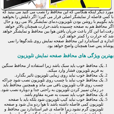
مورد دیگر اینکه هنگامی که این محافظ را نصب می کنید می بینید که
با کمی فاصله از نمایشگر اصلی قرار می گیرد؛ اگر دلیلش را بخواهید
باید بگوییم با روشن بودن تلویزیون،دمای نمایشگر بالا می رود و حال
اگر محافظ هم به صفحه چسبیده باشد،حرارت همچنان بالاتر خواهد
رفت.اما این کار باعث جریان یافتن هوا بین محافظ و نمایشگر خواهد
شد که حرارت را کمتر خواهد کرد.
اندازه ی استاندارد این محافظ صفحه نمایش روی بلندگوها را نمی
پوشاند پس صدا همچنان واضح خواهد بود.
بهترین ویژگی های محافظ صفحه نمایش تلویزیون
یک محافظ خوب باید سبک باشد زیرا استفاده از محافظ سنگین
به فریم تلویزیون فشار وارد میکند.
یک محافظ خوب نباید روی زیبایی تلویزیون تاثیر بگذارد.
یک محافظ خوب نباید با چسب روی تلویزیون نصب شود چراکه
چسب روی قاب تلویزیون باقی می ماند و همچنین محافظ باید
در زمان تمییز کردن تلویزیون به راحتی جدا و دوباره نصب شود.
یک محافظ خوب باید نسبت به ضربه مقاوم باشد.
یک محافظ خوب نباید کیپ تلویزیون شود بلکه باید با صفحه
تلویزیون کمی فاصله داشته باشد تا هوا ردو بدل شود و صفحه
تلویزیون گرم نشود.زیرا فاصله ی غیر استاندارد بین محافظ و
پنل باعث حبس شدن گرما و در نتیجه بازگشت گرما به پنل