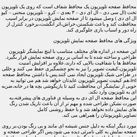
محافظ صفحه تلویزیون یک محافظ شفاف است که روی یک تلویزیون
تخت (ال سی دی – ال ای دی – ۳ بعدی – کرو – تلویزیون منحنی – کیو
ال ای دی ) وصل میشود تا از صفحه نمایش تلویزیون در برابر اسیب
محافظت کند و باعث شکستن،خراش،اثر انگشت،برخورد کنترل از
راه دور و اسباب بازی جلوگیری کند.
ویژگی های محافظ صفحه نمایش تلویزیون
این صفحه در اندازه های مختلف متناسب با اینچ نمایشگر تلویزیون
طراحی و ساخته شده تا به آسانی بر روی صفحه نمایش قرار بگیرد.
محافظ ها با شفافیت بالایی که دارند،علاوه بر افزایش امنیت
تلویزیون،کیفیت تصویر را نیز به نحو چشمگیری حفظ می کنند و خللی
در طراحی شیک تلویزیون ایجاد نمی کنند.پس با داشتن محافظ صفحه
led،هم کیفیت تصویر تلویزیون عایدتان خواهد شد هم می توانید به
خوبی از نمایشگر آن محافظت کنید تا بازیگوشی بچه ها در خانه،ضربه
ای به تلویزیون وارد نکند.
این محافظ صفحه ال ای دی به وسیله ی فناوری های پیشرفته،به
صورت نشکن طراحی شده و مهم تر از آن باعث تاریک شدن رنگ
های نمایش داده نخواهد شد و با حفظ روشنی کامل
تصاویر،تلویزیونتان را همراهی می کند.
مورد دیگر اینکه به دلیل جنس شیشه ای مانند و بی رنگ بودن،بر روی
صفحه نمایش به کلی نامرئی دیده می شود.پس اگر طراحی صفحه و