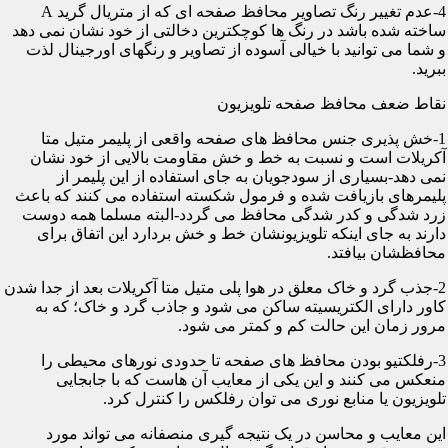
4-عدم تغییر رنگ تصاویر محافظ صفحه ای که از متریال گرید A
ساخته شده باشد در رنگ ها کوچکترین دخالتی از خود نشان نمی دهد
و شما می توانید با خیالی آسوده از تصاویر و رنگهای اورجینال لذت
ببرید.
نقاط ضعف محافظ صفحه تلویزیون
1-خش پذیری جنس محافظ های صفحه واقعی از پلیمر متیل متا
آکریلات است و نسبت به خط و خش مقاومت بالایی از خود نشان
نمی دهد-بسیاری از سودجویان به جای استفاده از این پلیمر از
پلیمرهای بازیافت شده و فرمول شکسته استفاده می کنند که باعث
زرد شدگی و کدر شدگی محافظ می گردد-البته مسلما همه دوست
دارند به جای اینکه تلویزیونشان خط و خش بردارد این اتفاق برای
محافظشان بیافتد.
2-جذب گرد و خاک معلق در هوا پلی متیل متا آکریلات بعد از جدا شدن
کاور دارای الکتریسیته ساکن می شود و جاذب گرد و خاک؛ که به
مرور زمان این حالت کم و کمتر می شود.
3-رفلکتیو بودن محافظ های صفحه تا حدودی نورهای محیطی را
منعکس می کنند و این یکی از معایب آن هاست که با جابجایی
تلویزیون یا منابع نوری می توان رفلکس را کنترل کرد.
این معایب و محاسن در یک نتیجه گیری منصفانه می تواند مورد