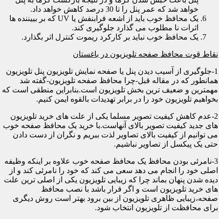
خواهد شد که عمر پنل را تا 30 درصد کاهش خواهد داد.
یک محافظ خوب باید از اشعه فرابنفش یا UV که بر بییننده ها
اثرات نا مطلوب می گذارد جلوگیری کند.
یک محافظ خوب نباید بر کارکرد ریموت کنترل اثر بگذارد.
نقاط قوت محافظ صفحه تلویزیون در باغستان
1-جلوگیری از آسیب دیدن پنل یا صفحه نمایش تلویزیون پنل تلویزیون
همانطور که در مقاله قبل-چرا محافظ صفحه تلویزیون-گفته شد
مهمترین و ضعیف ترین بخش تلویزیون است.بنابراین منطقی است که
بخواهیم تلویزیون خود را در برابر تهدیدات بالقوه ایمن کنیم.
2-عدم کاهش کیفیت تصویر مسلما یکی از علت های خرید تلویزیون
های جدید کیفیت تصویر بالای آنهاست.با خرید یک محافظ صفحه خوب
می توانیم از کیفیت بالای تصاویر لذت ببریم و نگران از دست دادن
حتی یک پیکسل از تصاویر نباشیم.
3-نامرئی بودن محافظ یک محافظ صفحه خوب علاوه بر اینکه وظیفه
اصلی خود را انجام می دهد سعی می کند که خود را نامرئی کند و از
دیده شدن پنهان بماند چرا که زیبایی تلویزیون یکی از اصلی ترین علت
های خرید تلویزیون است و اگر قرار باشد با نصب محافظ
صفحه،زیبایی ظاهری تلویزیون از بین برود بهتر است روش دیگری
برای محافظت از تلویزیون انتخاب شود.