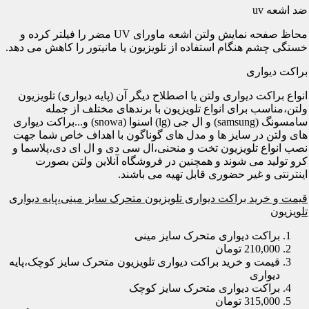
ضد اشعه uv
محاظ صفحه نمایش ولتن اشعه ماورای UV مضر را فیلتر کرده و
خستگی چشم هنگام استفاده از تلویزیون یا مانیتور را کاهش می دهد.
براکت دیواری
انواع براکت دیواری ولتن یا اصطلاح دیگر آن (پایه دیواری) تلویزیون
ولتن،مناسب برای انواع تلویزیون با برندهای مختلف از جمله
سامسونگ (samsung) و ال جی (lg) اسنوا (snowa) و...براکت دیواری
های ولتن در سایز ها و مدل های گوناگون با اهداف خاص شما جهت
نصب انواع تلویزیون تخت و منحنی،ال سی دی و ال ای دی،پلاسما و
کرو تولید می شوند و همچنین در فروشگاه آنلاین ولتن بصورت
اینترنتی و غیر حضوری قابل تهیه می باشند.
قیمت و خرید براکت دیواری تلویزیون متحرک سایز مینی،پایه دیواری
تلویزیون
براکت دیواری متحرک سایز مینی
210,000 تومان
قیمت و خرید براکت دیواری تلویزیون متحرک سایز کوچک،پایه
دیواری
براکت دیواری متحرک سایز کوچک
315,000 تومان