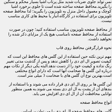
نمی تواند جلوی ضربات شدید مثل پرتاب اشیا بسیار محکم و سنگین
را بگیرید.محافظ صفحه ساخته شده است تا جلوی برخورد اشیا
کوچک و معمول داخل منزل به تلویزیون را بگیرید؛ لذا محافظ صفحه
تلویزیون برای استفاده در کارگاه،انبار یا محیط های کاری مناسب
نیست.
از محافظ صفحه تلویزیون مناسب استفاده کنید؛ چون در صورت
استفاده از محافظ صفحه نامناسب هیچ یک از مزایای ذکر شده را
نخواهید داشت.
نحوه قرارگرفتن محافظ روی قاب
مهم ترین نکته حین استفاده از این گلس های محافظ این است که
کیفیت تصویر ال ای دی را کاهش ندهد و پس از گذشت مدتی تغییر
رنگ نداده و کیفیت خود را از دست ندهد.البته یکی دیگر از نکات مهم
درباره این گلس ها ضخامت آنها است که دارای انواع مختلفی
است.بهترین نوع آن گلس های با ضخامت 3 میلی متر است.
این گلس ها بر روی ال ای دی قرار داده می شوند و با استفاده از
بندهای آن از پشت به ال ای دی بسته می شوند.به همین منظور
توانایی محافظت آن از ال ای دی افزایش می یابد.
انواع محافظ صفحه
گلس های محافظ صفحه ال ای دی را می توان بر اساس