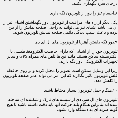
درجای سرد نگهداری نکنید.
۸.اجسام تیز را دور از تلویزیون نگه دارید
یکی دیگر از راه های مراقبت از تلویزیون دور نگهداشتن اشیای تیز از
آن می باشد.اشیای تیز می توانند به راحتی صفحه نمایش را از بین
برده و باعث آسیب دیدگی دائمی صفحه نمایش تلویزیون شوند.
۹.دور نگه داشتن آهنربا از تلویزیون های ال ای دی
تلویزیون خود را از اشیایی که دارای خاصیت الکترومغناطیسی یا
الکتریسیته ساکن هستند مانند فن ها،تلفن های همراه،GPS و سایر
تجهیزات الکترونیکی دور نگه دارید.
زیرا این وسایل ممکن است تصویر را مختل کرده و بر روی حافظه
فلش تلویزیون تاثیر بگذارند که این امر می تواند عمر صفحه تلویزیون
را کاهش دهد.
۱۰.هنگام حمل تلویزیون بسیار محتاط باشید
تلویزیون های ال سی دی از شیشه های نازک و شکننده ای ساخته
شده اند،بنابراین هنگام بلند حرکت آنها باید دقت داشته باشید تا هیچ
گونه ضربه ای به دستگاه وارد نشود.