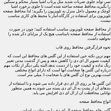
نمی تواند جلوی ضربات شدید مثل پرتاب اشیا بسیار محکم و سنگین
را بگیرید.محافظ صفحه ساخته شده است تا جلوی برخورد اشیا
کوچک و معمول داخل منزل به تلویزیون را بگیرید؛ لذا محافظ صفحه
تلویزیون برای استفاده در کارگاه،انبار یا محیط های کاری مناسب
نیست.
از محافظ صفحه تلویزیون مناسب استفاده کنید؛ چون در صورت
استفاده از محافظ صفحه نامناسب هیچ یک از مزایای ذکر شده را
نخواهید داشت.
نحوه قرارگرفتن محافظ روی قاب
مهم ترین نکته حین استفاده از این گلس های محافظ این است که
کیفیت تصویر ال ای دی را کاهش ندهد و پس از گذشت مدتی تغییر
رنگ نداده و کیفیت خود را از دست ندهد.البته یکی دیگر از نکات مهم
درباره این گلس ها ضخامت آنها است که دارای انواع مختلفی
است.بهترین نوع آن گلس های با ضخامت 3 میلی متر است.
این گلس ها بر روی ال ای دی قرار داده می شوند و با استفاده از
بندهای آن از پشت به ال ای دی بسته می شوند.به همین منظور
توانایی محافظت آن از ال ای دی افزایش می یابد.
انواع محافظ صفحه
گلس های محافظ صفحه ال ای دی را می توان بر اساس