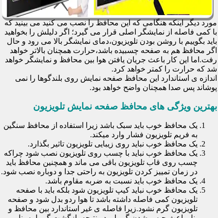
مورد دیگر اینکه هنگامی که این محافظ را نصب می کنید می بینید که
با کمی فاصله از نمایشگر اصلی قرار می گیرد؛ اگر دلیلش را بخواهید
باید بگوییم با روشن بودن تلویزیون،دمای نمایشگر بالا می رود و حال
اگر محافظ هم به صفحه چسبیده باشد،حرارت همچنان بالاتر خواهد
رفت.اما این کار باعث جریان یافتن هوا بین محافظ و نمایشگر خواهد
شد که حرارت را کمتر خواهد کرد.
اندازه ی استاندارد این محافظ صفحه نمایش روی بلندگوها را نمی
پوشاند پس صدا همچنان واضح خواهد بود.
بهترین ویژگی های محافظ صفحه نمایش تلویزیون
یک محافظ خوب باید سبک باشد زیرا استفاده از محافظ سنگین
به فریم تلویزیون فشار وارد میکند.
یک محافظ خوب نباید روی زیبایی تلویزیون تاثیر بگذارد.
یک محافظ خوب نباید با چسب روی تلویزیون نصب شود چراکه
چسب روی قاب تلویزیون باقی می ماند و همچنین محافظ باید
در زمان تمییز کردن تلویزیون به راحتی جدا و دوباره نصب شود.
یک محافظ خوب باید نسبت به ضربه مقاوم باشد.
یک محافظ خوب نباید کیپ تلویزیون شود بلکه باید با صفحه
تلویزیون کمی فاصله داشته باشد تا هوا ردو بدل شود و صفحه
تلویزیون گرم نشود.زیرا فاصله ی غیر استاندارد بین محافظ و
پنل باعث حبس شدن گرما و در نتیجه بازگشت گرما به پنل