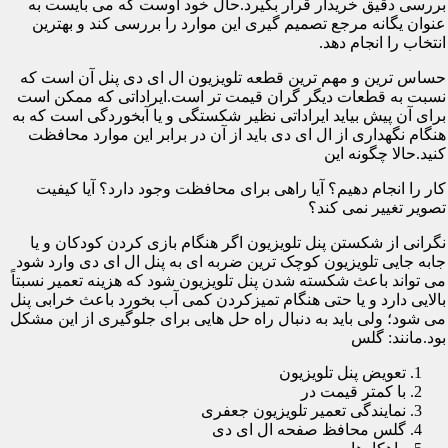
بررسی دقیق خریدار قرار بگیرد.حال خود اوست که می بایست به
عنوان یگانه مرجع تصمیم گیری این موارد را بررسی کند و بهترین
انتخاب را انجام دهد.
حساس ترین و مهم ترین قطعه تلویزیون ال ای دی پنل آن است که
نسبت به قطعات دیگر گران قیمت تر است.ایراداتی که ممکن است
برای آن پیش بیاید ایراداتی نظیر شکستگی و یا آبخوردگی است که به
هنگام نگهداری از ال ای دی باید از آن در برابر این موارد محافظت
کنید.حالا چگونه این
کار را انجام دهیم؟ آیا راهی برای محافظت وجود دارد؟ آیا کیفیت
تصویر تغییر نمی کند؟
نگرانی از شکستن پنل تلویزیون اگر هنگام بازی کردن کودکان و یا
جابه جایی تلویزیون کوچک ترین ضربه ای به پنل ال ای دی وارد شود
می تواند باعث شکسته شدن پنل تلویزیون شود که هزینه تعمیر نسبتاً
بالایی دارد و یا حتی هنگام تمیزکردن کمی آب بخورد باعث خرابی پنل
می شود؛ ولی باید به دنبال راه حل هایی برای جلوگیری از این مشکل
بود.مانند: گلس
تعویض پنل تلویزیون
با کمتر قیمت در
نمایندگی تعمیر تلویزیون جعفری
گلس محافظ صفحه ال ای دی