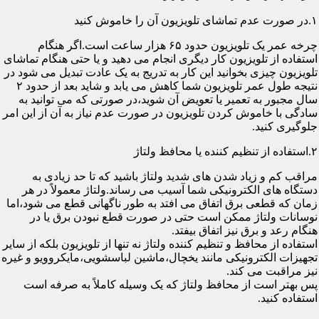
۱.در صورت عدم تماشای تلویزیون آن را خاموش کنید
چرخه عمر یک تلویزیون حدود ۶۵ هزار ساعت است.اگر هنگام
استفاده از تلویزیون کار دیگری انجام می دهید و یا حتی هنگام تماشای
تلویزیون چیزی بخوانید این کار به تدریج به یک عادت تبدیل می شود در
نتیجه طول عمر تلویزیون شما کاهش می یابد و شاید بعد از حدود ۲
سال مجبور به تعمیر یا تعویض آن شوید،در صورتی که می توانید به
سادگی با خاموش کردن تلویزیون در صورت عدم نیاز به آن از این امر
جلوگیری کنید.
۲.استفاده از تنظیم کننده یا محافظ ولتاژ
مراقب کم و زیاد شدن های شدید ولتاژ باشید که تا حد زیادی به
دستگاه های الکترونیکی شما آسیب می رساند.ولتاژ معمولاً در هر
زمان که قطعی برق اتفاق می افتد به طور ناگهانی قطع می شود،اما
نوسانات ولتاژ ممکن است حتی در صورت قطع نبودن برق یا در
هنگام رعد و برق نیز اتفاق بیفتد.
استفاده از محافظ و تنظیم کننده ولتاژ نه تنها از تلویزیون بلکه از سایر
تجهیزات الکترونیکی مانند یخچال،ماشین لباسشویی،مایکروویو و غیره
نیز مراقبت می کند.
پس بهتر است از محافظ ولتاژ که یک وسیله کاملاً به صرفه است
استفاده کنید.