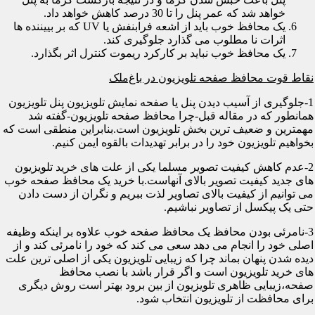
خواهد شد که عمر پنل را تا 30 درصد کاهش خواهد داد.
یک محافظ خوب باید از اشعه فرابنفش یا UV که بر بییننده ها
اثرات نا مطلوب می گذارد جلوگیری کند.
یک محافظ خوب نباید بر کارکرد ریموت کنترل اثر بگذارد.
نقاط قوت محافظ صفحه تلویزیون در باغ‌ملک
1-جلوگیری از آسیب دیدن پنل یا صفحه نمایش تلویزیون پنل تلویزیون
همانطور که در مقاله قبل-چرا محافظ صفحه تلویزیون-گفته شد
مهمترین و ضعیف ترین بخش تلویزیون است.بنابراین منطقی است که
بخواهیم تلویزیون خود را در برابر تهدیدات بالقوه ایمن کنیم.
2-عدم کاهش کیفیت تصویر مسلما یکی از علت های خرید تلویزیون
های جدید کیفیت تصویر بالای آنهاست.با خرید یک محافظ صفحه خوب
می توانیم از کیفیت بالای تصاویر لذت ببریم و نگران از دست دادن
حتی یک پیکسل از تصاویر نباشیم.
3-نامرئی بودن محافظ یک محافظ صفحه خوب علاوه بر اینکه وظیفه
اصلی خود را انجام می دهد سعی می کند که خود را نامرئی کند و از
دیده شدن پنهان بماند چرا که زیبایی تلویزیون یکی از اصلی ترین علت
های خرید تلویزیون است و اگر قرار باشد با نصب محافظ
صفحه،زیبایی ظاهری تلویزیون از بین برود بهتر است روش دیگری
برای محافظت از تلویزیون انتخاب شود.