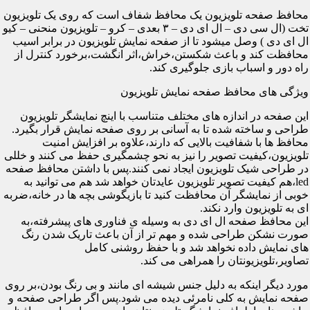
محافظ صفحه تلویزیون یک محافظ شفاف است که روی یک تلویزیون
تخت (ال سی دی – ال ای دی – ۳ بعدی – کرو – تلویزیون منحنی – کیو
ال ای دی ) وصل میشود تا از صفحه نمایش تلویزیون در برابر اسیب
محافظت کند و باعث شکستن،خراش،اثر انگشت،برخورد کنترل از
راه دور و اسباب بازی جلوگیری کند.
ویژگی های محافظ صفحه نمایش تلویزیون
این صفحه در اندازه های مختلف متناسب با اینچ نمایشگر تلویزیون
طراحی و ساخته شده تا به آسانی بر روی صفحه نمایش قرار بگیرد.
محافظ ها با شفافیت بالایی که دارند،علاوه بر افزایش امنیت
تلویزیون،کیفیت تصویر را نیز به نحو چشمگیری حفظ می کنند و خللی
در طراحی شیک تلویزیون ایجاد نمی کنند.پس با داشتن محافظ صفحه
led،هم کیفیت تصویر تلویزیون عایدتان خواهد شد هم می توانید به
خوبی از نمایشگر آن محافظت کنید تا بازیگوشی بچه ها در خانه،ضربه
ای به تلویزیون وارد نکند.
این محافظ صفحه ال ای دی به وسیله ی فناوری های پیشرفته،به
صورت نشکن طراحی شده و مهم تر از آن باعث تاریک شدن رنگ
های نمایش داده نخواهد شد و با حفظ روشنی کامل
تصاویر،تلویزیونتان را همراهی می کند.
مورد دیگر اینکه به دلیل جنس شیشه ای مانند و بی رنگ بودن،بر روی
صفحه نمایش به کلی نامرئی دیده می شود.پس اگر طراحی صفحه و