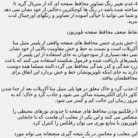
4-عدم تغییر رنگ تصاویر محافظ صفحه ای که از متریال گرید A
ساخته شده باشد در رنگ ها کوچکترین دخالتی از خود نشان نمی دهد
و شما می توانید با خیالی آسوده از تصاویر و رنگهای اورجینال لذت
ببرید.
نقاط ضعف محافظ صفحه تلویزیون
1-خش پذیری جنس محافظ های صفحه واقعی از پلیمر متیل متا
آکریلات است و نسبت به خط و خش مقاومت بالایی از خود نشان
نمی دهد-بسیاری از سودجویان به جای استفاده از این پلیمر از
پلیمرهای بازیافت شده و فرمول شکسته استفاده می کنند که باعث
زرد شدگی و کدر شدگی محافظ می گردد-البته مسلما همه دوست
دارند به جای اینکه تلویزیونشان خط و خش بردارد این اتفاق برای
محافظشان بیافتد.
2-جذب گرد و خاک معلق در هوا پلی متیل متا آکریلات بعد از جدا شدن
کاور دارای الکتریسیته ساکن می شود و جاذب گرد و خاک؛ که به
مرور زمان این حالت کم و کمتر می شود.
3-رفلکتیو بودن محافظ های صفحه تا حدودی نورهای محیطی را
منعکس می کنند و این یکی از معایب آن هاست که با جابجایی
تلویزیون یا منابع نوری می توان رفلکس را کنترل کرد.
این معایب و محاسن در یک نتیجه گیری منصفانه می تواند مورد