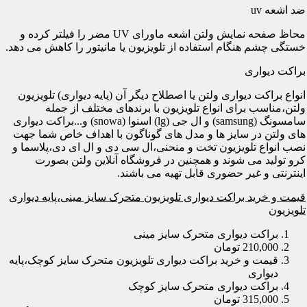
ضد اشعه uv
محاظ صفحه نمایش ولتن اشعه ماورای UV مضر را فیلتر کرده و
خستگی چشم هنگام استفاده از تلویزیون یا مانیتور را کاهش می دهد.
براکت دیواری
انواع براکت دیواری ولتن یا اصطلاح دیگر آن (پایه دیواری) تلویزیون
ولتن،مناسب برای انواع تلویزیون با برندهای مختلف از جمله
سامسونگ (samsung) و ال جی (lg) اسنوا (snowa) و...براکت دیواری
های ولتن در سایز ها و مدل های گوناگون با اهداف خاص شما جهت
نصب انواع تلویزیون تخت و منحنی،ال سی دی و ال ای دی،پلاسما و
کرو تولید می شوند و همچنین در فروشگاه آنلاین ولتن بصورت
اینترنتی و غیر حضوری قابل تهیه می باشند.
قیمت و خرید براکت دیواری تلویزیون متحرک سایز مینی،پایه دیواری
تلویزیون
براکت دیواری متحرک سایز مینی
210,000 تومان
قیمت و خرید براکت دیواری تلویزیون متحرک سایز کوچک،پایه
دیواری
براکت دیواری متحرک سایز کوچک
315,000 تومان