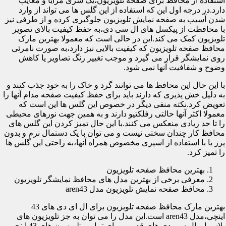
استفاده از محافظ برای صفحه تلویزیون،یک سری مزایا و معایب
دارد.در درجه اول این که استفاده از این گلس ها می تواند از وارد
شدن آسیب به صفحه نمایش تلویزیون جلوگیری کرده و از طرفی نیز
با محافظت از پیکسل های ال سی دی،به حفظ کیفیت بالای تصویر
تلویزیون کمک می کند.این در حالی است که معمولا بهترین مارک
محافظ صفحه تلویزیون که کیفیت بالایی نیز دارد،به صورت نامرئی
روی نمایشگر قرار می گیرد و موجب تغییر رنگ تصاویر یا کاهش
وضوح و شفافیت آنها نمی شود.
با این حال این محافظ ها می توانند گرد و خاک را به خود جذب کنند و
به دلیل خش پذیری که دارند باید برای حفظ کیفیت صفحه مدام آنها را
تعویض کرد.نکته منفی دیگر در خصوص این گلس ها این است که
معمولا اکثر آنها حالتی رفلکتیو دارند و به همین جهت نورهای محیطی
را تا حد زیادی منعکس می کنند.با این حال تمیز کردن این گلس های
محافظ کار چندان سختی نیست و می توان با یک دستمال نرم و بدون
پرز یا با استفاده از اسپری مخصوص همراه آنها،به راحتی این گلس ها
را تمیز کرد.
بهترین محافظ صفحه تلویزیون
معرفی برخی از بهترین مدل های محافظ نمایشگر تلویزیون
محافظ صفحه نمایش تلویزیون مدل aren43
بهترین مارک محافظ صفحه تلویزیون برای ال ای دی های 43
اینچی،مدل aren43 است.این مدل را می توان به جز تلویزیون های
پلاسما و ال سی دی های قدیمی برای تمامی تلویزیون های 43 اینچی