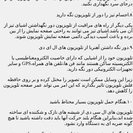
درجای سرد نگهداری نکنید.
۸.اجسام تیز را دور از تلویزیون نگه دارید
یکی دیگر از راه های مراقبت از تلویزیون دور نگهداشتن اشیای تیز از
آن می باشد.اشیای تیز می توانند به راحتی صفحه نمایش را از بین
برده و باعث آسیب دیدگی دائمی صفحه نمایش تلویزیون شوند.
۹.دور نگه داشتن آهنربا از تلویزیون های ال ای دی
تلویزیون خود را از اشیایی که دارای خاصیت الکترومغناطیسی یا
الکتریسیته ساکن هستند مانند فن ها،تلفن های همراه،GPS و سایر
تجهیزات الکترونیکی دور نگه دارید.
زیرا این وسایل ممکن است تصویر را مختل کرده و بر روی حافظه
فلش تلویزیون تاثیر بگذارند که این امر می تواند عمر صفحه تلویزیون
را کاهش دهد.
۱۰.هنگام حمل تلویزیون بسیار محتاط باشید
تلویزیون های ال سی دی از شیشه های نازک و شکننده ای ساخته
شده اند،بنابراین هنگام بلند حرکت آنها باید دقت داشته باشید تا هیچ
گونه ضربه ای به دستگاه وارد نشود.