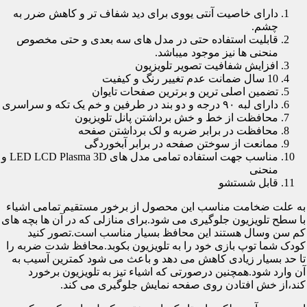
دارای خاصیت آنتی یووی برای دید شفاف تر و کاهش ضرر به
چشم.
قابلیت استفاده حتی در مدل های سه بعدی و حتی مخصوص
منحنی ها نیز موجود میباشد.
افزایش شفافیت تصویر تلویزیون
10 سال ضمانت عدم تغییر رنگ و کیفیت
تضمین اصلی ترین و برترین صفحات تایوان
دارای لبه ۹۰ درجه و دو بند در طرفین و خم یک تکه و سراسری
محافظت از خط و خش برداشتن پانل تلویزیون
محافظت در برابر ضربه و لک برداشتن صفحه
ممانعت از سوختن صفحه در برابر آبخوردگی
مناسب جهت استفاده تمامی مدل های LED LCD Plasma 3D و
منحنی
قابل شستشو
به علت ضخامت مناسب این محصول از برخور مستقیم تمامی اشیاء
با سطح تلویزیون جلوگیری می شود.برای منازلی که در آن ها بچه های
کم سن وسال هستند این محافظ بسیار مناسب است.تصور کنید
کودک شما توپ بازی خود را به تلویزیون بکوبد.محافظ شدت ضربه را
تا حد بسیار زیادی کاهش می دهد و باعث می شود کمترین آسیب به
آن وارد شود.همچنین درصورتی که اشیاء تیز به تلویزیون برخورد
کند،از خش افتادن روی صفحه نمایش جلوگیری می کند.