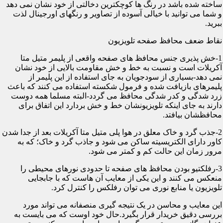
ساخته شده باشد در رنگ ها کوچکترین دخالتی از خود نشان نمی دهد
و شما می توانید با خیالی آسوده از تصاویر و رنگهای اورجینال لذت
ببرید.
نقاط ضعف محافظ صفحه تلویزیون
1-خش پذیری جنس محافظ های صفحه واقعی از پلیمر متیل متا
آکریلات است و نسبت به خط و خش مقاومت بالایی از خود نشان
نمی دهد-بسیاری از سودجویان به جای استفاده از این پلیمر از
پلیمرهای بازیافت شده و فرمول شکسته استفاده می کنند که باعث
زرد شدگی و کدر شدگی محافظ می گردد-البته مسلما همه دوست
دارند به جای اینکه تلویزیونشان خط و خش بردارد این اتفاق برای
محافظشان بیافتد.
2-جذب گرد و خاک معلق در هوا پلی متیل متا آکریلات بعد از جدا شدن
کاور دارای الکتریسیته ساکن می شود و جاذب گرد و خاک؛ که به
مرور زمان این حالت کم و کمتر می شود.
3-رفلکتیو بودن محافظ های صفحه تا حدودی نورهای محیطی را
منعکس می کنند و این یکی از معایب آن هاست که با جابجایی
تلویزیون یا منابع نوری می توان رفلکس را کنترل کرد.
این معایب و محاسن در یک نتیجه گیری منصفانه می تواند مورد
بررسی دقیق خریدار قرار بگیرد.حال خود اوست که می بایست به