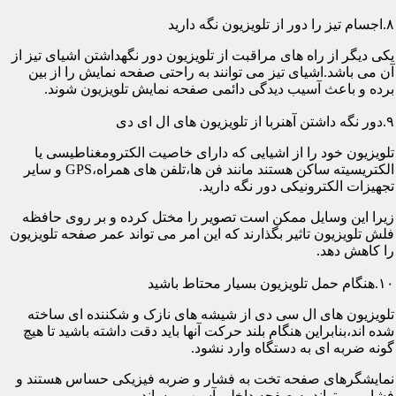
۸.اجسام تیز را دور از تلویزیون نگه دارید
یکی دیگر از راه های مراقبت از تلویزیون دور نگهداشتن اشیای تیز از
آن می باشد.اشیای تیز می توانند به راحتی صفحه نمایش را از بین
برده و باعث آسیب دیدگی دائمی صفحه نمایش تلویزیون شوند.
۹.دور نگه داشتن آهنربا از تلویزیون های ال ای دی
تلویزیون خود را از اشیایی که دارای خاصیت الکترومغناطیسی یا
الکتریسیته ساکن هستند مانند فن ها،تلفن های همراه،GPS و سایر
تجهیزات الکترونیکی دور نگه دارید.
زیرا این وسایل ممکن است تصویر را مختل کرده و بر روی حافظه
فلش تلویزیون تاثیر بگذارند که این امر می تواند عمر صفحه تلویزیون
را کاهش دهد.
۱۰.هنگام حمل تلویزیون بسیار محتاط باشید
تلویزیون های ال سی دی از شیشه های نازک و شکننده ای ساخته
شده اند،بنابراین هنگام بلند حرکت آنها باید دقت داشته باشید تا هیچ
گونه ضربه ای به دستگاه وارد نشود.
نمایشگرهای صفحه تخت به فشار و ضربه فیزیکی حساس هستند و
فشار می تواند به صفحه داخلی آسیب برساند.