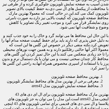
شدن آسیب به صفحه نمایش تلویزیون جلوگیری کرده و از طرفی نیز
با محافظت از پیکسل های ال سی دی،به حفظ کیفیت بالای تصویر
تلویزیون کمک می کند.این در حالی است که معمولا بهترین مارک
محافظ صفحه تلویزیون که کیفیت بالایی نیز دارد،به صورت نامرئی
روی نمایشگر قرار می گیرد و موجب تغییر رنگ تصاویر یا کاهش
وضوح و شفافیت آنها نمی شود.
با این حال این محافظ ها می توانند گرد و خاک را به خود جذب کنند و
به دلیل خش پذیری که دارند باید برای حفظ کیفیت صفحه مدام آنها را
تعویض کرد.نکته منفی دیگر در خصوص این گلس ها این است که
معمولا اکثر آنها حالتی رفلکتیو دارند و به همین جهت نورهای محیطی
را تا حد زیادی منعکس می کنند.با این حال تمیز کردن این گلس های
محافظ کار چندان سختی نیست و می توان با یک دستمال نرم و بدون
پرز یا با استفاده از اسپری مخصوص همراه آنها،به راحتی این گلس ها
را تمیز کرد.
بهترین محافظ صفحه تلویزیون
معرفی برخی از بهترین مدل های محافظ نمایشگر تلویزیون
محافظ صفحه نمایش تلویزیون مدل aren43
بهترین مارک محافظ صفحه تلویزیون برای ال ای دی های 43
اینچی،مدل aren43 است.این مدل را می توان به جز تلویزیون های
پلاسما و ال سی دی های قدیمی برای تمامی تلویزیون های 43 اینچی
مورد استفاده قرار داد و استفاده از آن نیز بسیار ساده و راحت است.