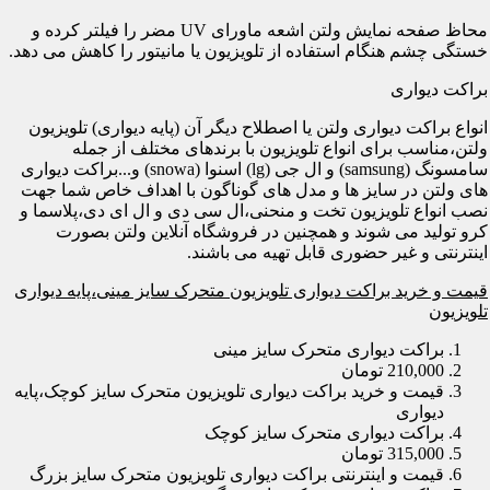
محاظ صفحه نمایش ولتن اشعه ماورای UV مضر را فیلتر کرده و
خستگی چشم هنگام استفاده از تلویزیون یا مانیتور را کاهش می دهد.
براکت دیواری
انواع براکت دیواری ولتن یا اصطلاح دیگر آن (پایه دیواری) تلویزیون
ولتن،مناسب برای انواع تلویزیون با برندهای مختلف از جمله
سامسونگ (samsung) و ال جی (lg) اسنوا (snowa) و...براکت دیواری
های ولتن در سایز ها و مدل های گوناگون با اهداف خاص شما جهت
نصب انواع تلویزیون تخت و منحنی،ال سی دی و ال ای دی،پلاسما و
کرو تولید می شوند و همچنین در فروشگاه آنلاین ولتن بصورت
اینترنتی و غیر حضوری قابل تهیه می باشند.
قیمت و خرید براکت دیواری تلویزیون متحرک سایز مینی،پایه دیواری
تلویزیون
براکت دیواری متحرک سایز مینی
210,000 تومان
قیمت و خرید براکت دیواری تلویزیون متحرک سایز کوچک،پایه
دیواری
براکت دیواری متحرک سایز کوچک
315,000 تومان
قیمت و اینترنتی براکت دیواری تلویزیون متحرک سایز بزرگ