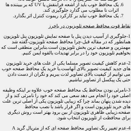
یک محافظ خوب باید از اشعه فرابنفش یا UV که بر بییننده ها
اثرات نا مطلوب می گذارد جلوگیری کند.
یک محافظ خوب نباید بر کارکرد ریموت کنترل اثر بگذارد.
نقاط قوت محافظ صفحه تلویزیون در باخرز
1-جلوگیری از آسیب دیدن پنل یا صفحه نمایش تلویزیون پنل تلویزیون
همانطور که در مقاله قبل-چرا محافظ صفحه تلویزیون-گفته شد
مهمترین و ضعیف ترین بخش تلویزیون است.بنابراین منطقی است که
بخواهیم تلویزیون خود را در برابر تهدیدات بالقوه ایمن کنیم.
2-عدم کاهش کیفیت تصویر مسلما یکی از علت های خرید تلویزیون
های جدید کیفیت تصویر بالای آنهاست.با خرید یک محافظ صفحه خوب
می توانیم از کیفیت بالای تصاویر لذت ببریم و نگران از دست دادن
حتی یک پیکسل از تصاویر نباشیم.
3-نامرئی بودن محافظ یک محافظ صفحه خوب علاوه بر اینکه وظیفه
اصلی خود را انجام می دهد سعی می کند که خود را نامرئی کند و از
دیده شدن پنهان بماند چرا که زیبایی تلویزیون یکی از اصلی ترین علت
های خرید تلویزیون است و اگر قرار باشد با نصب محافظ
صفحه،زیبایی ظاهری تلویزیون از بین برود بهتر است روش دیگری
برای محافظت از تلویزیون انتخاب شود.
4-عدم تغییر رنگ تصاویر محافظ صفحه ای که از متریال گرید A