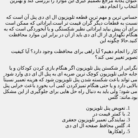
عنوان یگانه مرجع تصمیم گیری این موارد را بررسی کند و بهترین
انتخاب را انجام دهد.
حساس ترین و مهم ترین قطعه تلویزیون ال ای دی پنل آن است که
نسبت به قطعات دیگر گران قیمت تر است.ایراداتی که ممکن است
برای آن پیش بیاید ایراداتی نظیر شکستگی و یا آبخوردگی است که به
هنگام نگهداری از ال ای دی باید از آن در برابر این موارد محافظت
کنید.حالا چگونه این
کار را انجام دهیم؟ آیا راهی برای محافظت وجود دارد؟ آیا کیفیت
تصویر تغییر نمی کند؟
نگرانی از شکستن پنل تلویزیون اگر هنگام بازی کردن کودکان و یا
جابه جایی تلویزیون کوچک ترین ضربه ای به پنل ال ای دی وارد شود
می تواند باعث شکسته شدن پنل تلویزیون شود که هزینه تعمیر نسبتاً
بالایی دارد و یا حتی هنگام تمیزکردن کمی آب بخورد باعث خرابی پنل
می شود؛ ولی باید به دنبال راه حل هایی برای جلوگیری از این مشکل
بود.مانند: گلس
تعویض پنل تلویزیون
با کمتر قیمت در
نمایندگی تعمیر تلویزیون جعفری
گلس محافظ صفحه ال ای دی
راهکارها