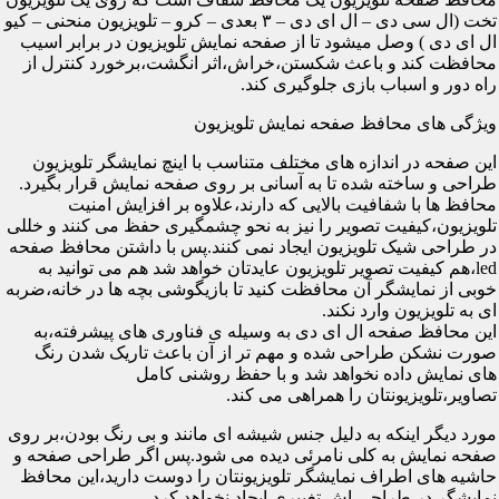
تخت (ال سی دی – ال ای دی – ۳ بعدی – کرو – تلویزیون منحنی – کیو
ال ای دی ) وصل میشود تا از صفحه نمایش تلویزیون در برابر اسیب
محافظت کند و باعث شکستن،خراش،اثر انگشت،برخورد کنترل از
راه دور و اسباب بازی جلوگیری کند.
ویژگی های محافظ صفحه نمایش تلویزیون
این صفحه در اندازه های مختلف متناسب با اینچ نمایشگر تلویزیون
طراحی و ساخته شده تا به آسانی بر روی صفحه نمایش قرار بگیرد.
محافظ ها با شفافیت بالایی که دارند،علاوه بر افزایش امنیت
تلویزیون،کیفیت تصویر را نیز به نحو چشمگیری حفظ می کنند و خللی
در طراحی شیک تلویزیون ایجاد نمی کنند.پس با داشتن محافظ صفحه
led،هم کیفیت تصویر تلویزیون عایدتان خواهد شد هم می توانید به
خوبی از نمایشگر آن محافظت کنید تا بازیگوشی بچه ها در خانه،ضربه
ای به تلویزیون وارد نکند.
این محافظ صفحه ال ای دی به وسیله ی فناوری های پیشرفته،به
صورت نشکن طراحی شده و مهم تر از آن باعث تاریک شدن رنگ
های نمایش داده نخواهد شد و با حفظ روشنی کامل
تصاویر،تلویزیونتان را همراهی می کند.
مورد دیگر اینکه به دلیل جنس شیشه ای مانند و بی رنگ بودن،بر روی
صفحه نمایش به کلی نامرئی دیده می شود.پس اگر طراحی صفحه و
حاشیه های اطراف نمایشگر تلویزیونتان را دوست دارید،این محافظ
نمایشگر در طراحی اش تغییری ایجاد نخواهد کرد.