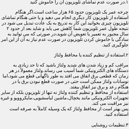
۱.در صورت عدم تماشای تلویزیون آن را خاموش کنید
چرخه عمر یک تلویزیون حدود ۶۵ هزار ساعت است.اگر هنگام
استفاده از تلویزیون کار دیگری انجام می دهید و یا حتی هنگام تماشای
تلویزیون چیزی بخوانید این کار به تدریج به یک عادت تبدیل می شود در
نتیجه طول عمر تلویزیون شما کاهش می یابد و شاید بعد از حدود ۲
سال مجبور به تعمیر یا تعویض آن شوید،در صورتی که می توانید به
سادگی با خاموش کردن تلویزیون در صورت عدم نیاز به آن از این امر
جلوگیری کنید.
۲.استفاده از تنظیم کننده یا محافظ ولتاژ
مراقب کم و زیاد شدن های شدید ولتاژ باشید که تا حد زیادی به
دستگاه های الکترونیکی شما آسیب می رساند.ولتاژ معمولاً در هر
زمان که قطعی برق اتفاق می افتد به طور ناگهانی قطع می شود،اما
نوسانات ولتاژ ممکن است حتی در صورت قطع نبودن برق یا در
هنگام رعد و برق نیز اتفاق بیفتد.
استفاده از محافظ و تنظیم کننده ولتاژ نه تنها از تلویزیون بلکه از سایر
تجهیزات الکترونیکی مانند یخچال،ماشین لباسشویی،مایکروویو و غیره
نیز مراقبت می کند.
پس بهتر است از محافظ ولتاژ که یک وسیله کاملاً به صرفه است
استفاده کنید.
۳.تنظیمات روشنایی