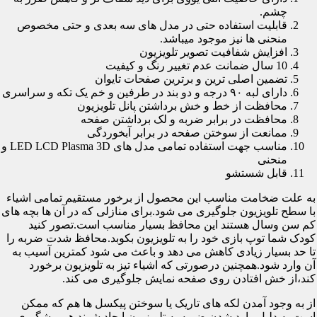
چشم.
قابلیت استفاده حتی در مدل های سه بعدی و حتی مخصوص
منحنی ها نیز موجود میباشد.
افزایش شفافیت تصویر تلویزیون
10 سال ضمانت عدم تغییر رنگ و کیفیت
تضمین اصلی ترین و برترین صفحات تایوان
دارای لبه ۹۰ درجه و دو بند در طرفین و خم یک تکه و سراسری
محافظت از خط و خش برداشتن پانل تلویزیون
محافظت در برابر ضربه و لک برداشتن صفحه
ممانعت از سوختن صفحه در برابر آبخوردگی
مناسب جهت استفاده تمامی مدل های LED LCD Plasma 3D و
منحنی
قابل شستشو
به علت ضخامت مناسب این محصول از برخور مستقیم تمامی اشیاء
با سطح تلویزیون جلوگیری می شود.برای منازلی که در آن ها بچه های
کم سن وسال هستند این محافظ بسیار مناسب است.تصور کنید
کودک شما توپ بازی خود را به تلویزیون بکوبد.محافظ شدت ضربه را
تا حد بسیار زیادی کاهش می دهد و باعث می شود کمترین آسیب به
آن وارد شود.همچنین درصورتی که اشیاء تیز به تلویزیون برخورد
کند،از خش افتادن روی صفحه نمایش جلوگیری می کند.
از به وجود آمدن لکه های تاریک یا سوختن پیکسل ها هم که ممکن
است به دلیل وارد شدن ضربه به تلویزیون ایجاد شوند هم پیشگیری