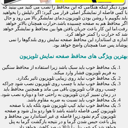
مورد دیگر اینکه هنگامی که این محافظ را نصب می کنید می بینید که
با کمی فاصله از نمایشگر اصلی قرار می گیرد؛ اگر دلیلش را بخواهید
باید بگوییم با روشن بودن تلویزیون،دمای نمایشگر بالا می رود و حال
اگر محافظ هم به صفحه چسبیده باشد،حرارت همچنان بالاتر خواهد
رفت.اما این کار باعث جریان یافتن هوا بین محافظ و نمایشگر خواهد
شد که حرارت را کمتر خواهد کرد.
اندازه ی استاندارد این محافظ صفحه نمایش روی بلندگوها را نمی
پوشاند پس صدا همچنان واضح خواهد بود.
بهترین ویژگی های محافظ صفحه نمایش تلویزیون
یک محافظ خوب باید سبک باشد زیرا استفاده از محافظ سنگین
به فریم تلویزیون فشار وارد میکند.
یک محافظ خوب نباید روی زیبایی تلویزیون تاثیر بگذارد.
یک محافظ خوب نباید با چسب روی تلویزیون نصب شود چراکه
چسب روی قاب تلویزیون باقی می ماند و همچنین محافظ باید
در زمان تمییز کردن تلویزیون به راحتی جدا و دوباره نصب شود.
یک محافظ خوب باید نسبت به ضربه مقاوم باشد.
یک محافظ خوب نباید کیپ تلویزیون شود بلکه باید با صفحه
تلویزیون کمی فاصله داشته باشد تا هوا ردو بدل شود و صفحه
تلویزیون گرم نشود.زیرا فاصله ی غیر استاندارد بین محافظ و
پنل باعث حبس شدن گرما و در نتیجه بازگشت گرما به پنل
خواهد شد که عمر پنل را تا 30 درصد کاهش خواهد داد.