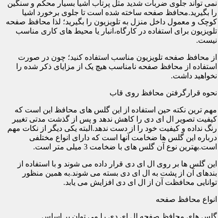
نمی تواند جلوی ضربات شدید مثل پرتاب اشیا بسیار محکم و سنگین
را بگیرید.محافظ صفحه ساخته شده است تا جلوی برخورد اشیا
کوچک و معمول داخل منزل به تلویزیون را بگیرید؛ لذا محافظ صفحه
تلویزیون برای استفاده در کارگاه،انبار یا محیط های کاری مناسب
نیست.
از محافظ صفحه تلویزیون مناسب استفاده کنید؛ چون در صورت
استفاده از محافظ صفحه نامناسب هیچ یک از مزایای ذکر شده را
نخواهید داشت.
نحوه قرارگرفتن محافظ روی قاب
مهم ترین نکته حین استفاده از این گلس های محافظ این است که
کیفیت تصویر ال ای دی را کاهش ندهد و پس از گذشت مدتی تغییر
رنگ نداده و کیفیت خود را از دست ندهد.البته یکی دیگر از نکات مهم
درباره این گلس ها ضخامت آنها است که دارای انواع مختلفی
است.بهترین نوع آن گلس های با ضخامت 3 میلی متر است.
این گلس ها بر روی ال ای دی قرار داده می شوند و با استفاده از
بندهای آن از پشت به ال ای دی بسته می شوند.به همین منظور
توانایی محافظت آن از ال ای دی افزایش می یابد.
انواع محافظ صفحه
گلس های محافظ صفحه ال ای دی را می توان بر اساس