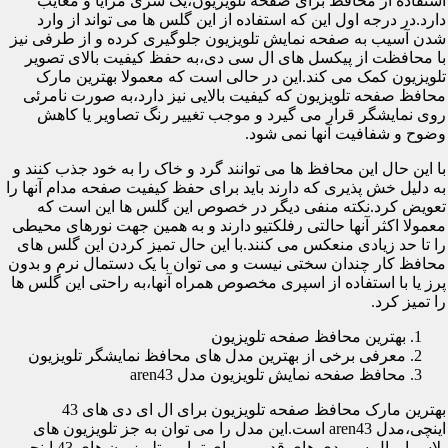
استفاده از محافظ برای صفحه تلویزیون،یک سری مزایا و معایب
دارد.در درجه اول این که استفاده از این گلس ها می تواند از وارد
شدن آسیب به صفحه نمایش تلویزیون جلوگیری کرده و از طرفی نیز
با محافظت از پیکسل های ال سی دی،به حفظ کیفیت بالای تصویر
تلویزیون کمک می کند.این در حالی است که معمولا بهترین مارک
محافظ صفحه تلویزیون که کیفیت بالایی نیز دارد،به صورت نامرئی
روی نمایشگر قرار می گیرد و موجب تغییر رنگ تصاویر یا کاهش
وضوح و شفافیت آنها نمی شود.
با این حال این محافظ ها می توانند گرد و خاک را به خود جذب کنند و
به دلیل خش پذیری که دارند باید برای حفظ کیفیت صفحه مدام آنها را
تعویض کرد.نکته منفی دیگر در خصوص این گلس ها این است که
معمولا اکثر آنها حالتی رفلکتیو دارند و به همین جهت نورهای محیطی
را تا حد زیادی منعکس می کنند.با این حال تمیز کردن این گلس های
محافظ کار چندان سختی نیست و می توان با یک دستمال نرم و بدون
پرز یا با استفاده از اسپری مخصوص همراه آنها،به راحتی این گلس ها
را تمیز کرد.
بهترین محافظ صفحه تلویزیون
معرفی برخی از بهترین مدل های محافظ نمایشگر تلویزیون
محافظ صفحه نمایش تلویزیون مدل aren43
بهترین مارک محافظ صفحه تلویزیون برای ال ای دی های 43
اینچی،مدل aren43 است.این مدل را می توان به جز تلویزیون های
پلاسما و ال سی دی های قدیمی برای تمامی تلویزیون های 43 اینچی