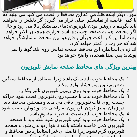
مورد دیگر اینکه هنگامی که این محافظ را نصب می کنید می بینید که
با کمی فاصله از نمایشگر اصلی قرار می گیرد؛ اگر دلیلش را بخواهید
باید بگوییم با روشن بودن تلویزیون،دمای نمایشگر بالا می رود و حال
اگر محافظ هم به صفحه چسبیده باشد،حرارت همچنان بالاتر خواهد
رفت.اما این کار باعث جریان یافتن هوا بین محافظ و نمایشگر خواهد
شد که حرارت را کمتر خواهد کرد.
اندازه ی استاندارد این محافظ صفحه نمایش روی بلندگوها را نمی
پوشاند پس صدا همچنان واضح خواهد بود.
بهترین ویژگی های محافظ صفحه نمایش تلویزیون
یک محافظ خوب باید سبک باشد زیرا استفاده از محافظ سنگین
به فریم تلویزیون فشار وارد میکند.
یک محافظ خوب نباید روی زیبایی تلویزیون تاثیر بگذارد.
یک محافظ خوب نباید با چسب روی تلویزیون نصب شود چراکه
چسب روی قاب تلویزیون باقی می ماند و همچنین محافظ باید
در زمان تمییز کردن تلویزیون به راحتی جدا و دوباره نصب شود.
یک محافظ خوب باید نسبت به ضربه مقاوم باشد.
یک محافظ خوب نباید کیپ تلویزیون شود بلکه باید با صفحه
تلویزیون کمی فاصله داشته باشد تا هوا ردو بدل شود و صفحه
تلویزیون گرم نشود.زیرا فاصله ی غیر استاندارد بین محافظ و
پنل باعث حبس شدن گرما و در نتیجه بازگشت گرما به پنل