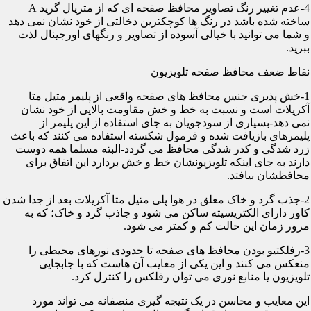
4-عدم تغییر رنگ تصاویر محافظ صفحه ای که از متریال گرید A
ساخته شده باشد در رنگ ها کوچکترین دخالتی از خود نشان نمی دهد
و شما می توانید با خیالی آسوده از تصاویر و رنگهای اورجینال لذت
ببرید.
نقاط ضعف محافظ صفحه تلویزیون
1-خش پذیری جنس محافظ های صفحه واقعی از پلیمر متیل متا
آکریلات است و نسبت به خط و خش مقاومت بالایی از خود نشان
نمی دهد-بسیاری از سودجویان به جای استفاده از این پلیمر از
پلیمرهای بازیافت شده و فرمول شکسته استفاده می کنند که باعث
زرد شدگی و کدر شدگی محافظ می گردد-البته مسلما همه دوست
دارند به جای اینکه تلویزیونشان خط و خش بردارد این اتفاق برای
محافظشان بیافتد.
2-جذب گرد و خاک معلق در هوا پلی متیل متا آکریلات بعد از جدا شدن
کاور دارای الکتریسیته ساکن می شود و جاذب گرد و خاک؛ که به
مرور زمان این حالت کم و کمتر می شود.
3-رفلکتیو بودن محافظ های صفحه تا حدودی نورهای محیطی را
منعکس می کنند و این یکی از معایب آن هاست که با جابجایی
تلویزیون یا منابع نوری می توان رفلکس را کنترل کرد.
این معایب و محاسن در یک نتیجه گیری منصفانه می تواند مورد