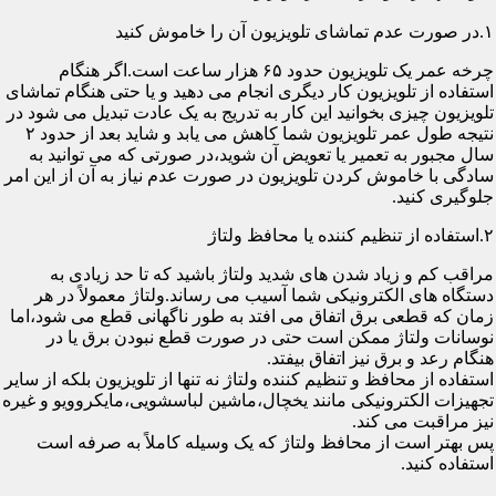
۱.در صورت عدم تماشای تلویزیون آن را خاموش کنید
چرخه عمر یک تلویزیون حدود ۶۵ هزار ساعت است.اگر هنگام
استفاده از تلویزیون کار دیگری انجام می دهید و یا حتی هنگام تماشای
تلویزیون چیزی بخوانید این کار به تدریج به یک عادت تبدیل می شود در
نتیجه طول عمر تلویزیون شما کاهش می یابد و شاید بعد از حدود ۲
سال مجبور به تعمیر یا تعویض آن شوید،در صورتی که می توانید به
سادگی با خاموش کردن تلویزیون در صورت عدم نیاز به آن از این امر
جلوگیری کنید.
۲.استفاده از تنظیم کننده یا محافظ ولتاژ
مراقب کم و زیاد شدن های شدید ولتاژ باشید که تا حد زیادی به
دستگاه های الکترونیکی شما آسیب می رساند.ولتاژ معمولاً در هر
زمان که قطعی برق اتفاق می افتد به طور ناگهانی قطع می شود،اما
نوسانات ولتاژ ممکن است حتی در صورت قطع نبودن برق یا در
هنگام رعد و برق نیز اتفاق بیفتد.
استفاده از محافظ و تنظیم کننده ولتاژ نه تنها از تلویزیون بلکه از سایر
تجهیزات الکترونیکی مانند یخچال،ماشین لباسشویی،مایکروویو و غیره
نیز مراقبت می کند.
پس بهتر است از محافظ ولتاژ که یک وسیله کاملاً به صرفه است
استفاده کنید.