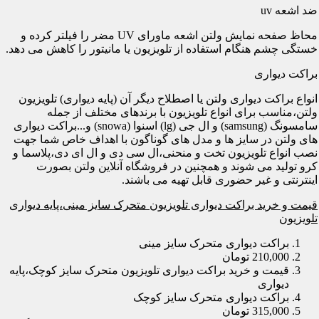
ضد اشعه uv
محاظ صفحه نمایش ولتن اشعه ماورای UV مضر را فیلتر کرده و
خستگی چشم هنگام استفاده از تلویزیون یا مانیتور را کاهش می دهد.
براکت دیواری
انواع براکت دیواری ولتن یا اصطلاح دیگر آن (پایه دیواری) تلویزیون
ولتن،مناسب برای انواع تلویزیون با برندهای مختلف از جمله
سامسونگ (samsung) و ال جی (lg) اسنوا (snowa) و...براکت دیواری
های ولتن در سایز ها و مدل های گوناگون با اهداف خاص شما جهت
نصب انواع تلویزیون تخت و منحنی،ال سی دی و ال ای دی،پلاسما و
کرو تولید می شوند و همچنین در فروشگاه آنلاین ولتن بصورت
اینترنتی و غیر حضوری قابل تهیه می باشند.
قیمت و خرید براکت دیواری تلویزیون متحرک سایز مینی،پایه دیواری
تلویزیون
براکت دیواری متحرک سایز مینی
210,000 تومان
قیمت و خرید براکت دیواری تلویزیون متحرک سایز کوچک،پایه
دیواری
براکت دیواری متحرک سایز کوچک
315,000 تومان