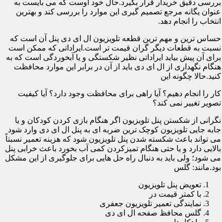
بررسی دقیق خریدار قرار بگیرد.حال خود اوست که می بایست به
عنوان یگانه مرجع تصمیم گیری این موارد را بررسی کند و بهترین
انتخاب را انجام دهد.
حساس ترین و مهم ترین قطعه تلویزیون ال ای دی پنل آن است که
نسبت به قطعات دیگر گران قیمت تر است.ایراداتی که ممکن است
برای آن پیش بیاید ایراداتی نظیر شکستگی و یا آبخوردگی است که به
هنگام نگهداری از ال ای دی باید از آن در برابر این موارد محافظت
کنید.حالا چگونه این
کار را انجام دهیم؟ آیا راهی برای محافظت وجود دارد؟ آیا کیفیت
تصویر تغییر نمی کند؟
نگرانی از شکستن پنل تلویزیون اگر هنگام بازی کردن کودکان و یا
جابه جایی تلویزیون کوچک ترین ضربه ای به پنل ال ای دی وارد شود
می تواند باعث شکسته شدن پنل تلویزیون شود که هزینه تعمیر نسبتاً
بالایی دارد و یا حتی هنگام تمیزکردن کمی آب بخورد باعث خرابی پنل
می شود؛ ولی باید به دنبال راه حل هایی برای جلوگیری از این مشکل
بود.مانند: گلس
تعویض پنل تلویزیون
با کمتر قیمت در
نمایندگی تعمیر تلویزیون جعفری
گلس محافظ صفحه ال ای دی