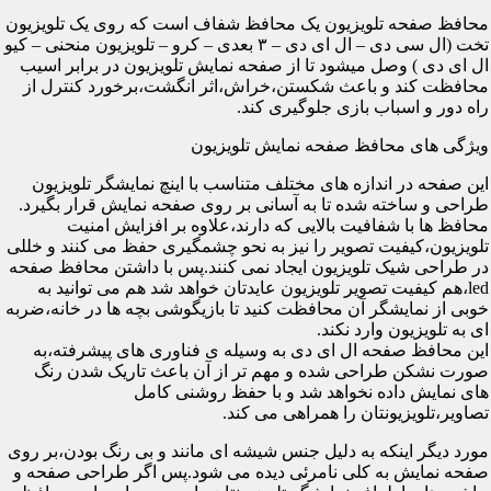
محافظ صفحه تلویزیون یک محافظ شفاف است که روی یک تلویزیون
تخت (ال سی دی – ال ای دی – ۳ بعدی – کرو – تلویزیون منحنی – کیو
ال ای دی ) وصل میشود تا از صفحه نمایش تلویزیون در برابر اسیب
محافظت کند و باعث شکستن،خراش،اثر انگشت،برخورد کنترل از
راه دور و اسباب بازی جلوگیری کند.
ویژگی های محافظ صفحه نمایش تلویزیون
این صفحه در اندازه های مختلف متناسب با اینچ نمایشگر تلویزیون
طراحی و ساخته شده تا به آسانی بر روی صفحه نمایش قرار بگیرد.
محافظ ها با شفافیت بالایی که دارند،علاوه بر افزایش امنیت
تلویزیون،کیفیت تصویر را نیز به نحو چشمگیری حفظ می کنند و خللی
در طراحی شیک تلویزیون ایجاد نمی کنند.پس با داشتن محافظ صفحه
led،هم کیفیت تصویر تلویزیون عایدتان خواهد شد هم می توانید به
خوبی از نمایشگر آن محافظت کنید تا بازیگوشی بچه ها در خانه،ضربه
ای به تلویزیون وارد نکند.
این محافظ صفحه ال ای دی به وسیله ی فناوری های پیشرفته،به
صورت نشکن طراحی شده و مهم تر از آن باعث تاریک شدن رنگ
های نمایش داده نخواهد شد و با حفظ روشنی کامل
تصاویر،تلویزیونتان را همراهی می کند.
مورد دیگر اینکه به دلیل جنس شیشه ای مانند و بی رنگ بودن،بر روی
صفحه نمایش به کلی نامرئی دیده می شود.پس اگر طراحی صفحه و