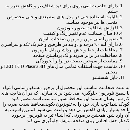
دارای خاصیت آنتی یووی برای دید شفاف تر و کاهش ضرر به
چشم.
قابلیت استفاده حتی در مدل های سه بعدی و حتی مخصوص
منحنی ها نیز موجود میباشد.
افزایش شفافیت تصویر تلویزیون
10 سال ضمانت عدم تغییر رنگ و کیفیت
تضمین اصلی ترین و برترین صفحات تایوان
دارای لبه ۹۰ درجه و دو بند در طرفین و خم یک تکه و سراسری
محافظت از خط و خش برداشتن پانل تلویزیون
محافظت در برابر ضربه و لک برداشتن صفحه
ممانعت از سوختن صفحه در برابر آبخوردگی
مناسب جهت استفاده تمامی مدل های LED LCD Plasma 3D و
منحنی
قابل شستشو
به علت ضخامت مناسب این محصول از برخور مستقیم تمامی اشیاء
با سطح تلویزیون جلوگیری می شود.برای منازلی که در آن ها بچه های
کم سن وسال هستند این محافظ بسیار مناسب است.تصور کنید
کودک شما توپ بازی خود را به تلویزیون بکوبد.محافظ شدت ضربه را
تا حد بسیار زیادی کاهش می دهد و باعث می شود کمترین آسیب به
آن وارد شود.همچنین درصورتی که اشیاء تیز به تلویزیون برخورد
کند،از خش افتادن روی صفحه نمایش جلوگیری می کند.