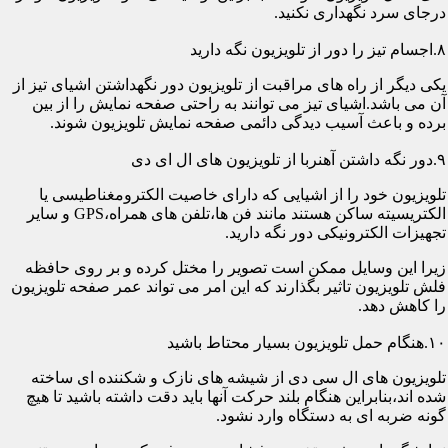
درجای سرد نگهداری نکنید.
۸.اجسام تیز را دور از تلویزیون نگه دارید
یکی دیگر از راه های مراقبت از تلویزیون دور نگهداشتن اشیای تیز از
آن می باشد.اشیای تیز می توانند به راحتی صفحه نمایش را از بین
برده و باعث آسیب دیدگی دائمی صفحه نمایش تلویزیون شوند.
۹.دور نگه داشتن آهنربا از تلویزیون های ال ای دی
تلویزیون خود را از اشیایی که دارای خاصیت الکترومغناطیسی یا
الکتریسیته ساکن هستند مانند فن ها،تلفن های همراه،GPS و سایر
تجهیزات الکترونیکی دور نگه دارید.
زیرا این وسایل ممکن است تصویر را مختل کرده و بر روی حافظه
فلش تلویزیون تاثیر بگذارند که این امر می تواند عمر صفحه تلویزیون
را کاهش دهد.
۱۰.هنگام حمل تلویزیون بسیار محتاط باشید
تلویزیون های ال سی دی از شیشه های نازک و شکننده ای ساخته
شده اند،بنابراین هنگام بلند حرکت آنها باید دقت داشته باشید تا هیچ
گونه ضربه ای به دستگاه وارد نشود.