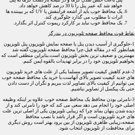
خواهد شد که عمر پنل را تا 30 درصد کاهش خواهد داد.
یک محافظ خوب باید از اشعه فرابنفش یا UV که بر بییننده ها
اثرات نا مطلوب می گذارد جلوگیری کند.
یک محافظ خوب نباید بر کارکرد ریموت کنترل اثر بگذارد.
نقاط قوت محافظ صفحه تلویزیون در بندرگز
1-جلوگیری از آسیب دیدن پنل یا صفحه نمایش تلویزیون پنل تلویزیون
همانطور که در مقاله قبل-چرا محافظ صفحه تلویزیون-گفته شد
مهمترین و ضعیف ترین بخش تلویزیون است.بنابراین منطقی است که
بخواهیم تلویزیون خود را در برابر تهدیدات بالقوه ایمن کنیم.
2-عدم کاهش کیفیت تصویر مسلما یکی از علت های خرید تلویزیون
های جدید کیفیت تصویر بالای آنهاست.با خرید یک محافظ صفحه خوب
می توانیم از کیفیت بالای تصاویر لذت ببریم و نگران از دست دادن
حتی یک پیکسل از تصاویر نباشیم.
3-نامرئی بودن محافظ یک محافظ صفحه خوب علاوه بر اینکه وظیفه
اصلی خود را انجام می دهد سعی می کند که خود را نامرئی کند و از
دیده شدن پنهان بماند چرا که زیبایی تلویزیون یکی از اصلی ترین علت
های خرید تلویزیون است و اگر قرار باشد با نصب محافظ
صفحه،زیبایی ظاهری تلویزیون از بین برود بهتر است روش دیگری
برای محافظت از تلویزیون انتخاب شود.