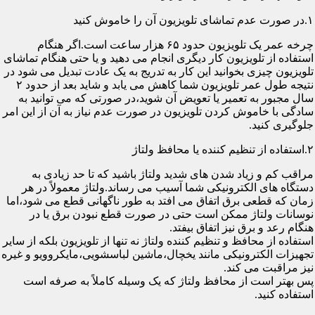
۱.در صورت عدم تماشای تلویزیون آن را خاموش کنید
چرخه عمر یک تلویزیون حدود ۶۵ هزار ساعت است.اگر هنگام
استفاده از تلویزیون کار دیگری انجام می دهید و یا حتی هنگام تماشای
تلویزیون چیزی بخوانید این کار به تدریج به یک عادت تبدیل می شود در
نتیجه طول عمر تلویزیون شما کاهش می یابد و شاید بعد از حدود ۲
سال مجبور به تعمیر یا تعویض آن شوید،در صورتی که می توانید به
سادگی با خاموش کردن تلویزیون در صورت عدم نیاز به آن از این امر
جلوگیری کنید.
۲.استفاده از تنظیم کننده یا محافظ ولتاژ
مراقب کم و زیاد شدن های شدید ولتاژ باشید که تا حد زیادی به
دستگاه های الکترونیکی شما آسیب می رساند.ولتاژ معمولاً در هر
زمان که قطعی برق اتفاق می افتد به طور ناگهانی قطع می شود،اما
نوسانات ولتاژ ممکن است حتی در صورت قطع نبودن برق یا در
هنگام رعد و برق نیز اتفاق بیفتد.
استفاده از محافظ و تنظیم کننده ولتاژ نه تنها از تلویزیون بلکه از سایر
تجهیزات الکترونیکی مانند یخچال،ماشین لباسشویی،مایکروویو و غیره
نیز مراقبت می کند.
پس بهتر است از محافظ ولتاژ که یک وسیله کاملاً به صرفه است
استفاده کنید.