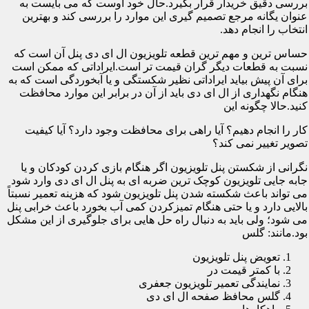
بررسی دقیق خریدار قرار بگیرد.حال خود اوست که می بایست به
عنوان یگانه مرجع تصمیم گیری این موارد را بررسی کند و بهترین
انتخاب را انجام دهد.
حساس ترین و مهم ترین قطعه تلویزیون ال ای دی پنل آن است که
نسبت به قطعات دیگر گران قیمت تر است.ایراداتی که ممکن است
برای آن پیش بیاید ایراداتی نظیر شکستگی و یا آبخوردگی است که به
هنگام نگهداری از ال ای دی باید از آن در برابر این موارد محافظت
کنید.حالا چگونه این
کار را انجام دهیم؟ آیا راهی برای محافظت وجود دارد؟ آیا کیفیت
تصویر تغییر نمی کند؟
نگرانی از شکستن پنل تلویزیون اگر هنگام بازی کردن کودکان و یا
جابه جایی تلویزیون کوچک ترین ضربه ای به پنل ال ای دی وارد شود
می تواند باعث شکسته شدن پنل تلویزیون شود که هزینه تعمیر نسبتاً
بالایی دارد و یا حتی هنگام تمیزکردن کمی آب بخورد باعث خرابی پنل
می شود؛ ولی باید به دنبال راه حل هایی برای جلوگیری از این مشکل
بود.مانند: گلس
تعویض پنل تلویزیون
با کمتر قیمت در
نمایندگی تعمیر تلویزیون جعفری
گلس محافظ صفحه ال ای دی