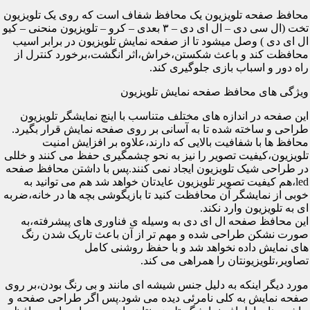
محافظ صفحه تلویزیون یک محافظ شفاف است که روی یک تلویزیون
تخت (ال سی دی – ال ای دی – ۳ بعدی – کرو – تلویزیون منحنی – کیو
ال ای دی ) وصل میشود تا از صفحه نمایش تلویزیون در برابر اسیب
محافظت کند و باعث شکستن،خراش،اثر انگشت،برخورد کنترل از
راه دور و اسباب بازی جلوگیری کند.
ویژگی های محافظ صفحه نمایش تلویزیون
این صفحه در اندازه های مختلف متناسب با اینچ نمایشگر تلویزیون
طراحی و ساخته شده تا به آسانی بر روی صفحه نمایش قرار بگیرد.
محافظ ها با شفافیت بالایی که دارند،علاوه بر افزایش امنیت
تلویزیون،کیفیت تصویر را نیز به نحو چشمگیری حفظ می کنند و خللی
در طراحی شیک تلویزیون ایجاد نمی کنند.پس با داشتن محافظ صفحه
led،هم کیفیت تصویر تلویزیون عایدتان خواهد شد هم می توانید به
خوبی از نمایشگر آن محافظت کنید تا بازیگوشی بچه ها در خانه،ضربه
ای به تلویزیون وارد نکند.
این محافظ صفحه ال ای دی به وسیله ی فناوری های پیشرفته،به
صورت نشکن طراحی شده و مهم تر از آن باعث تاریک شدن رنگ
های نمایش داده نخواهد شد و با حفظ روشنی کامل
تصاویر،تلویزیونتان را همراهی می کند.
مورد دیگر اینکه به دلیل جنس شیشه ای مانند و بی رنگ بودن،بر روی
صفحه نمایش به کلی نامرئی دیده می شود.پس اگر طراحی صفحه و