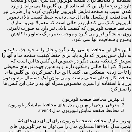
استفاده از محافظ برای صفحه تلویزیون،یک سری مزایا و معایب
دارد.در درجه اول این که استفاده از این گلس ها می تواند از وارد
شدن آسیب به صفحه نمایش تلویزیون جلوگیری کرده و از طرفی نیز
با محافظت از پیکسل های ال سی دی،به حفظ کیفیت بالای تصویر
تلویزیون کمک می کند.این در حالی است که معمولا بهترین مارک
محافظ صفحه تلویزیون که کیفیت بالایی نیز دارد،به صورت نامرئی
روی نمایشگر قرار می گیرد و موجب تغییر رنگ تصاویر یا کاهش
وضوح و شفافیت آنها نمی شود.
با این حال این محافظ ها می توانند گرد و خاک را به خود جذب کنند و
به دلیل خش پذیری که دارند باید برای حفظ کیفیت صفحه مدام آنها را
تعویض کرد.نکته منفی دیگر در خصوص این گلس ها این است که
معمولا اکثر آنها حالتی رفلکتیو دارند و به همین جهت نورهای محیطی
را تا حد زیادی منعکس می کنند.با این حال تمیز کردن این گلس های
محافظ کار چندان سختی نیست و می توان با یک دستمال نرم و بدون
پرز یا با استفاده از اسپری مخصوص همراه آنها،به راحتی این گلس ها
را تمیز کرد.
بهترین محافظ صفحه تلویزیون
معرفی برخی از بهترین مدل های محافظ نمایشگر تلویزیون
محافظ صفحه نمایش تلویزیون مدل aren43
بهترین مارک محافظ صفحه تلویزیون برای ال ای دی های 43
اینچی،مدل aren43 است.این مدل را می توان به جز تلویزیون های
پلاسما و ال سی دی های قدیمی برای تمامی تلویزیون های 43 اینچی