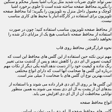
نمی تواند جلوی ضربات شدید مثل پرتاب اشیا بسیار محکم و سنگین
را بگیرید.محافظ صفحه ساخته شده است تا جلوی برخورد اشیا
کوچک و معمول داخل منزل به تلویزیون را بگیرید؛ لذا محافظ صفحه
تلویزیون برای استفاده در کارگاه،انبار یا محیط های کاری مناسب
نیست.
از محافظ صفحه تلویزیون مناسب استفاده کنید؛ چون در صورت
استفاده از محافظ صفحه نامناسب هیچ یک از مزایای ذکر شده را
نخواهید داشت.
نحوه قرارگرفتن محافظ روی قاب
مهم ترین نکته حین استفاده از این گلس های محافظ این است که
کیفیت تصویر ال ای دی را کاهش ندهد و پس از گذشت مدتی تغییر
رنگ نداده و کیفیت خود را از دست ندهد.البته یکی دیگر از نکات مهم
درباره این گلس ها ضخامت آنها است که دارای انواع مختلفی
است.بهترین نوع آن گلس های با ضخامت 3 میلی متر است.
این گلس ها بر روی ال ای دی قرار داده می شوند و با استفاده از
بندهای آن از پشت به ال ای دی بسته می شوند.به همین منظور
توانایی محافظت آن از ال ای دی افزایش می یابد.
انواع محافظ صفحه
گلس های محافظ صفحه ال ای دی را می توان بر اساس