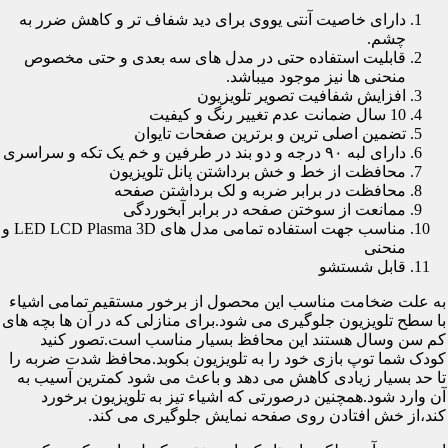
دارای خاصیت آنتی یووی برای دید شفاف تر و کاهش ضرر به
چشم.
قابلیت استفاده حتی در مدل های سه بعدی و حتی مخصوص
منحنی ها نیز موجود میباشد.
افزایش شفافیت تصویر تلویزیون
10 سال ضمانت عدم تغییر رنگ و کیفیت
تضمین اصلی ترین و برترین صفحات تایوان
دارای لبه ۹۰ درجه و دو بند در طرفین و خم یک تکه و سراسری
محافظت از خط و خش برداشتن پانل تلویزیون
محافظت در برابر ضربه و لک برداشتن صفحه
ممانعت از سوختن صفحه در برابر آبخوردگی
مناسب جهت استفاده تمامی مدل های LED LCD Plasma 3D و
منحنی
قابل شستشو
به علت ضخامت مناسب این محصول از برخور مستقیم تمامی اشیاء
با سطح تلویزیون جلوگیری می شود.برای منازلی که در آن ها بچه های
کم سن وسال هستند این محافظ بسیار مناسب است.تصور کنید
کودک شما توپ بازی خود را به تلویزیون بکوبد.محافظ شدت ضربه را
تا حد بسیار زیادی کاهش می دهد و باعث می شود کمترین آسیب به
آن وارد شود.همچنین درصورتی که اشیاء تیز به تلویزیون برخورد
کند،از خش افتادن روی صفحه نمایش جلوگیری می کند.