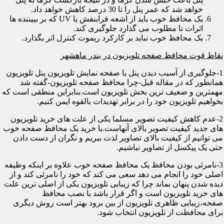
خواهد شد که عمر پنل را تا 30 درصد کاهش خواهد داد.
یک محافظ خوب باید از اشعه فرابنفش یا UV که بر بییننده ها
اثرات نا مطلوب می گذارد جلوگیری کند.
یک محافظ خوب نباید بر کارکرد ریموت کنترل اثر بگذارد.
نقاط قوت محافظ صفحه تلویزیون در بندر ماهشهر
1-جلوگیری از آسیب دیدن پنل یا صفحه نمایش تلویزیون پنل تلویزیون
همانطور که در مقاله قبل-چرا محافظ صفحه تلویزیون-گفته شد
مهمترین و ضعیف ترین بخش تلویزیون است.بنابراین منطقی است که
بخواهیم تلویزیون خود را در برابر تهدیدات بالقوه ایمن کنیم.
2-عدم کاهش کیفیت تصویر مسلما یکی از علت های خرید تلویزیون
های جدید کیفیت تصویر بالای آنهاست.با خرید یک محافظ صفحه خوب
می توانیم از کیفیت بالای تصاویر لذت ببریم و نگران از دست دادن
حتی یک پیکسل از تصاویر نباشیم.
3-نامرئی بودن محافظ یک محافظ صفحه خوب علاوه بر اینکه وظیفه
اصلی خود را انجام می دهد سعی می کند که خود را نامرئی کند و از
دیده شدن پنهان بماند چرا که زیبایی تلویزیون یکی از اصلی ترین علت
های خرید تلویزیون است و اگر قرار باشد با نصب محافظ
صفحه،زیبایی ظاهری تلویزیون از بین برود بهتر است روش دیگری
برای محافظت از تلویزیون انتخاب شود.