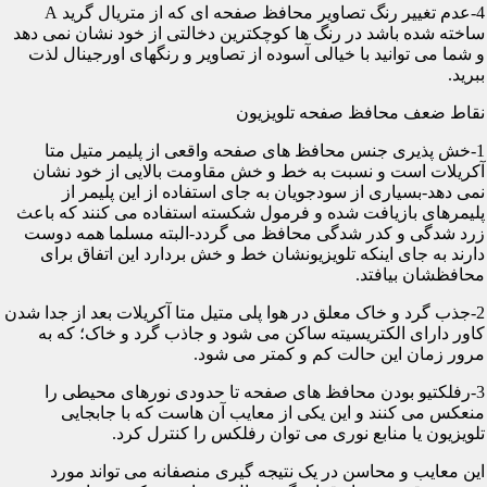
4-عدم تغییر رنگ تصاویر محافظ صفحه ای که از متریال گرید A
ساخته شده باشد در رنگ ها کوچکترین دخالتی از خود نشان نمی دهد
و شما می توانید با خیالی آسوده از تصاویر و رنگهای اورجینال لذت
ببرید.
نقاط ضعف محافظ صفحه تلویزیون
1-خش پذیری جنس محافظ های صفحه واقعی از پلیمر متیل متا
آکریلات است و نسبت به خط و خش مقاومت بالایی از خود نشان
نمی دهد-بسیاری از سودجویان به جای استفاده از این پلیمر از
پلیمرهای بازیافت شده و فرمول شکسته استفاده می کنند که باعث
زرد شدگی و کدر شدگی محافظ می گردد-البته مسلما همه دوست
دارند به جای اینکه تلویزیونشان خط و خش بردارد این اتفاق برای
محافظشان بیافتد.
2-جذب گرد و خاک معلق در هوا پلی متیل متا آکریلات بعد از جدا شدن
کاور دارای الکتریسیته ساکن می شود و جاذب گرد و خاک؛ که به
مرور زمان این حالت کم و کمتر می شود.
3-رفلکتیو بودن محافظ های صفحه تا حدودی نورهای محیطی را
منعکس می کنند و این یکی از معایب آن هاست که با جابجایی
تلویزیون یا منابع نوری می توان رفلکس را کنترل کرد.
این معایب و محاسن در یک نتیجه گیری منصفانه می تواند مورد