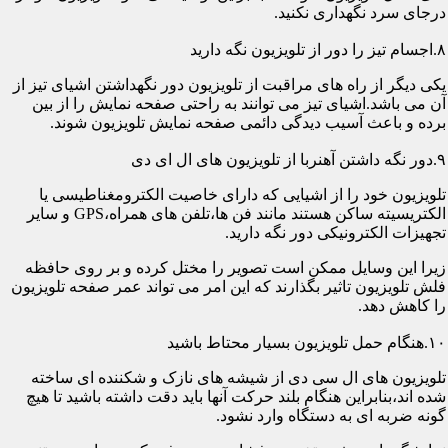
درجای سرد نگهداری نکنید.
۸.اجسام تیز را دور از تلویزیون نگه دارید
یکی دیگر از راه های مراقبت از تلویزیون دور نگهداشتن اشیای تیز از
آن می باشد.اشیای تیز می توانند به راحتی صفحه نمایش را از بین
برده و باعث آسیب دیدگی دائمی صفحه نمایش تلویزیون شوند.
۹.دور نگه داشتن آهنربا از تلویزیون های ال ای دی
تلویزیون خود را از اشیایی که دارای خاصیت الکترومغناطیسی یا
الکتریسیته ساکن هستند مانند فن ها،تلفن های همراه،GPS و سایر
تجهیزات الکترونیکی دور نگه دارید.
زیرا این وسایل ممکن است تصویر را مختل کرده و بر روی حافظه
فلش تلویزیون تاثیر بگذارند که این امر می تواند عمر صفحه تلویزیون
را کاهش دهد.
۱۰.هنگام حمل تلویزیون بسیار محتاط باشید
تلویزیون های ال سی دی از شیشه های نازک و شکننده ای ساخته
شده اند،بنابراین هنگام بلند حرکت آنها باید دقت داشته باشید تا هیچ
گونه ضربه ای به دستگاه وارد نشود.