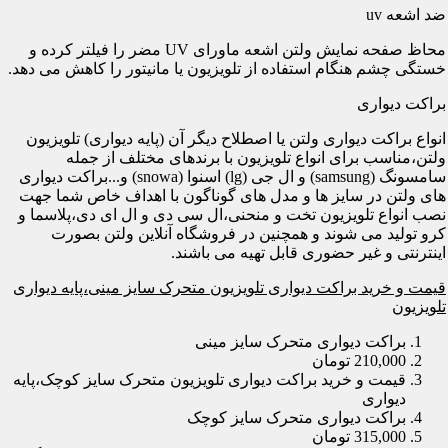
ضد اشعه uv
محاظ صفحه نمایش ولتن اشعه ماورای UV مضر را فیلتر کرده و
خستگی چشم هنگام استفاده از تلویزیون یا مانیتور را کاهش می دهد.
براکت دیواری
انواع براکت دیواری ولتن یا اصطلاح دیگر آن (پایه دیواری) تلویزیون
ولتن،مناسب برای انواع تلویزیون با برندهای مختلف از جمله
سامسونگ (samsung) و ال جی (lg) اسنوا (snowa) و...براکت دیواری
های ولتن در سایز ها و مدل های گوناگون با اهداف خاص شما جهت
نصب انواع تلویزیون تخت و منحنی،ال سی دی و ال ای دی،پلاسما و
کرو تولید می شوند و همچنین در فروشگاه آنلاین ولتن بصورت
اینترنتی و غیر حضوری قابل تهیه می باشند.
قیمت و خرید براکت دیواری تلویزیون متحرک سایز مینی،پایه دیواری
تلویزیون
براکت دیواری متحرک سایز مینی
210,000 تومان
قیمت و خرید براکت دیواری تلویزیون متحرک سایز کوچک،پایه
دیواری
براکت دیواری متحرک سایز کوچک
315,000 تومان