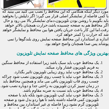
مورد دیگر اینکه هنگامی که این محافظ را نصب می کنید می بینید که
با کمی فاصله از نمایشگر اصلی قرار می گیرد؛ اگر دلیلش را بخواهید
باید بگوییم با روشن بودن تلویزیون،دمای نمایشگر بالا می رود و حال
اگر محافظ هم به صفحه چسبیده باشد،حرارت همچنان بالاتر خواهد
رفت.اما این کار باعث جریان یافتن هوا بین محافظ و نمایشگر خواهد
شد که حرارت را کمتر خواهد کرد.
اندازه ی استاندارد این محافظ صفحه نمایش روی بلندگوها را نمی
پوشاند پس صدا همچنان واضح خواهد بود.
بهترین ویژگی های محافظ صفحه نمایش تلویزیون
یک محافظ خوب باید سبک باشد زیرا استفاده از محافظ سنگین
به فریم تلویزیون فشار وارد میکند.
یک محافظ خوب نباید روی زیبایی تلویزیون تاثیر بگذارد.
یک محافظ خوب نباید با چسب روی تلویزیون نصب شود چراکه
چسب روی قاب تلویزیون باقی می ماند و همچنین محافظ باید
در زمان تمییز کردن تلویزیون به راحتی جدا و دوباره نصب شود.
یک محافظ خوب باید نسبت به ضربه مقاوم باشد.
یک محافظ خوب نباید کیپ تلویزیون شود بلکه باید با صفحه
تلویزیون کمی فاصله داشته باشد تا هوا ردو بدل شود و صفحه
تلویزیون گرم نشود.زیرا فاصله ی غیر استاندارد بین محافظ و
پنل باعث حبس شدن گرما و در نتیجه بازگشت گرما به پنل