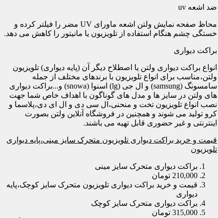
ضد اشعه uv
محاظ صفحه نمایش ولتن اشعه ماورای UV مضر را فیلتر کرده و
خستگی چشم هنگام استفاده از تلویزیون یا مانیتور را کاهش می دهد.
براکت دیواری
انواع براکت دیواری ولتن یا اصطلاح دیگر آن (پایه دیواری) تلویزیون
ولتن،مناسب برای انواع تلویزیون با برندهای مختلف از جمله
سامسونگ (samsung) و ال جی (lg) اسنوا (snowa) و...براکت دیواری
های ولتن در سایز ها و مدل های گوناگون با اهداف خاص شما جهت
نصب انواع تلویزیون تخت و منحنی،ال سی دی و ال ای دی،پلاسما و
کرو تولید می شوند و همچنین در فروشگاه آنلاین ولتن بصورت
اینترنتی و غیر حضوری قابل تهیه می باشند.
قیمت و خرید براکت دیواری تلویزیون متحرک سایز مینی،پایه دیواری
تلویزیون
براکت دیواری متحرک سایز مینی
210,000 تومان
قیمت و خرید براکت دیواری تلویزیون متحرک سایز کوچک،پایه
دیواری
براکت دیواری متحرک سایز کوچک
315,000 تومان