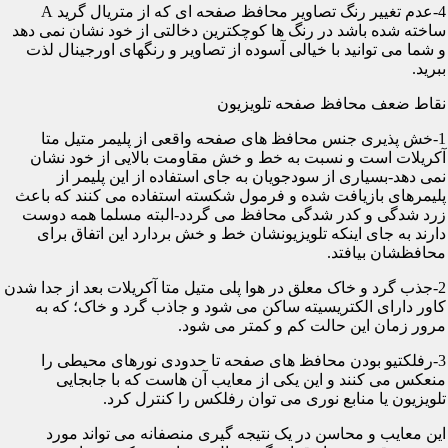
4-عدم تغییر رنگ تصاویر محافظ صفحه ای که از متریال گرید A
ساخته شده باشد در رنگ ها کوچکترین دخالتی از خود نشان نمی دهد
و شما می توانید با خیالی آسوده از تصاویر و رنگهای اورجینال لذت
ببرید.
نقاط ضعف محافظ صفحه تلویزیون
1-خش پذیری جنس محافظ های صفحه واقعی از پلیمر متیل متا
آکریلات است و نسبت به خط و خش مقاومت بالایی از خود نشان
نمی دهد-بسیاری از سودجویان به جای استفاده از این پلیمر از
پلیمرهای بازیافت شده و فرمول شکسته استفاده می کنند که باعث
زرد شدگی و کدر شدگی محافظ می گردد-البته مسلما همه دوست
دارند به جای اینکه تلویزیونشان خط و خش بردارد این اتفاق برای
محافظشان بیافتد.
2-جذب گرد و خاک معلق در هوا پلی متیل متا آکریلات بعد از جدا شدن
کاور دارای الکتریسیته ساکن می شود و جاذب گرد و خاک؛ که به
مرور زمان این حالت کم و کمتر می شود.
3-رفلکتیو بودن محافظ های صفحه تا حدودی نورهای محیطی را
منعکس می کنند و این یکی از معایب آن هاست که با جابجایی
تلویزیون یا منابع نوری می توان رفلکس را کنترل کرد.
این معایب و محاسن در یک نتیجه گیری منصفانه می تواند مورد