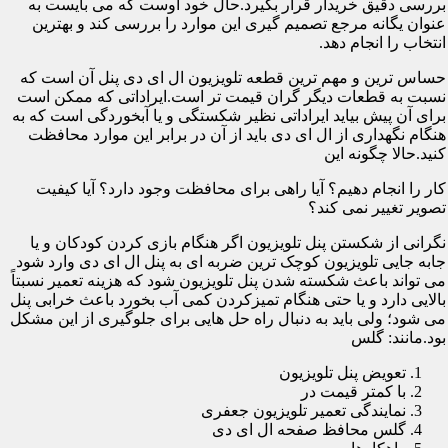
بررسی دقیق خریدار قرار بگیرد.حال خود اوست که می بایست به
عنوان یگانه مرجع تصمیم گیری این موارد را بررسی کند و بهترین
انتخاب را انجام دهد.
حساس ترین و مهم ترین قطعه تلویزیون ال ای دی پنل آن است که
نسبت به قطعات دیگر گران قیمت تر است.ایراداتی که ممکن است
برای آن پیش بیاید ایراداتی نظیر شکستگی و یا آبخوردگی است که به
هنگام نگهداری از ال ای دی باید از آن در برابر این موارد محافظت
کنید.حالا چگونه این
کار را انجام دهیم؟ آیا راهی برای محافظت وجود دارد؟ آیا کیفیت
تصویر تغییر نمی کند؟
نگرانی از شکستن پنل تلویزیون اگر هنگام بازی کردن کودکان و یا
جابه جایی تلویزیون کوچک ترین ضربه ای به پنل ال ای دی وارد شود
می تواند باعث شکسته شدن پنل تلویزیون شود که هزینه تعمیر نسبتاً
بالایی دارد و یا حتی هنگام تمیزکردن کمی آب بخورد باعث خرابی پنل
می شود؛ ولی باید به دنبال راه حل هایی برای جلوگیری از این مشکل
بود.مانند: گلس
تعویض پنل تلویزیون
با کمتر قیمت در
نمایندگی تعمیر تلویزیون جعفری
گلس محافظ صفحه ال ای دی