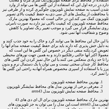
استفاده از محافظ برای صفحه تلویزیون،یک سری مزایا و معایب
دارد.در درجه اول این که استفاده از این گلس ها می تواند از وارد
شدن آسیب به صفحه نمایش تلویزیون جلوگیری کرده و از طرفی نیز
با محافظت از پیکسل های ال سی دی،به حفظ کیفیت بالای تصویر
تلویزیون کمک می کند.این در حالی است که معمولا بهترین مارک
محافظ صفحه تلویزیون که کیفیت بالایی نیز دارد،به صورت نامرئی
روی نمایشگر قرار می گیرد و موجب تغییر رنگ تصاویر یا کاهش
وضوح و شفافیت آنها نمی شود.
با این حال این محافظ ها می توانند گرد و خاک را به خود جذب کنند و
به دلیل خش پذیری که دارند باید برای حفظ کیفیت صفحه مدام آنها را
تعویض کرد.نکته منفی دیگر در خصوص این گلس ها این است که
معمولا اکثر آنها حالتی رفلکتیو دارند و به همین جهت نورهای محیطی
را تا حد زیادی منعکس می کنند.با این حال تمیز کردن این گلس های
محافظ کار چندان سختی نیست و می توان با یک دستمال نرم و بدون
پرز یا با استفاده از اسپری مخصوص همراه آنها،به راحتی این گلس ها
را تمیز کرد.
بهترین محافظ صفحه تلویزیون
معرفی برخی از بهترین مدل های محافظ نمایشگر تلویزیون
محافظ صفحه نمایش تلویزیون مدل aren43
بهترین مارک محافظ صفحه تلویزیون برای ال ای دی های 43
اینچی،مدل aren43 است.این مدل را می توان به جز تلویزیون های
پلاسما و ال سی دی های قدیمی برای تمامی تلویزیون های 43 اینچی