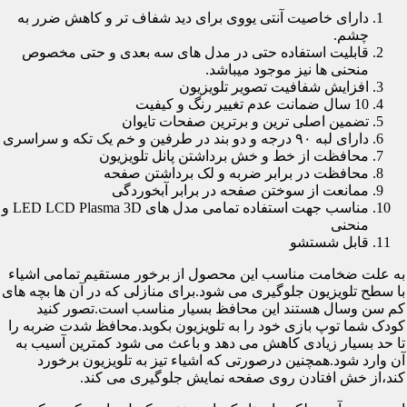
دارای خاصیت آنتی یووی برای دید شفاف تر و کاهش ضرر به
چشم.
قابلیت استفاده حتی در مدل های سه بعدی و حتی مخصوص
منحنی ها نیز موجود میباشد.
افزایش شفافیت تصویر تلویزیون
10 سال ضمانت عدم تغییر رنگ و کیفیت
تضمین اصلی ترین و برترین صفحات تایوان
دارای لبه ۹۰ درجه و دو بند در طرفین و خم یک تکه و سراسری
محافظت از خط و خش برداشتن پانل تلویزیون
محافظت در برابر ضربه و لک برداشتن صفحه
ممانعت از سوختن صفحه در برابر آبخوردگی
مناسب جهت استفاده تمامی مدل های LED LCD Plasma 3D و
منحنی
قابل شستشو
به علت ضخامت مناسب این محصول از برخور مستقیم تمامی اشیاء
با سطح تلویزیون جلوگیری می شود.برای منازلی که در آن ها بچه های
کم سن وسال هستند این محافظ بسیار مناسب است.تصور کنید
کودک شما توپ بازی خود را به تلویزیون بکوبد.محافظ شدت ضربه را
تا حد بسیار زیادی کاهش می دهد و باعث می شود کمترین آسیب به
آن وارد شود.همچنین درصورتی که اشیاء تیز به تلویزیون برخورد
کند،از خش افتادن روی صفحه نمایش جلوگیری می کند.