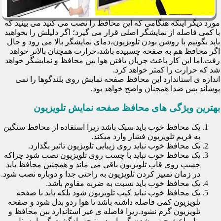
مورد دیگر اینکه هنگامی که این محافظ را نصب می کنید می بینید که
با کمی فاصله از نمایشگر اصلی قرار می گیرد؛ اگر دلیلش را بخواهید
باید بگوییم با روشن بودن تلویزیون،دمای نمایشگر بالا می رود و حال
اگر محافظ هم به صفحه چسبیده باشد،حرارت همچنان بالاتر خواهد
رفت.اما این کار باعث جریان یافتن هوا بین محافظ و نمایشگر خواهد
شد که حرارت را کمتر خواهد کرد.
اندازه ی استاندارد این محافظ صفحه نمایش روی بلندگوها را نمی
پوشاند پس صدا همچنان واضح خواهد بود.
بهترین ویژگی های محافظ صفحه نمایش تلویزیون
یک محافظ خوب باید سبک باشد زیرا استفاده از محافظ سنگین
به فریم تلویزیون فشار وارد میکند.
یک محافظ خوب نباید روی زیبایی تلویزیون تاثیر بگذارد.
یک محافظ خوب نباید با چسب روی تلویزیون نصب شود چراکه
چسب روی قاب تلویزیون باقی می ماند و همچنین محافظ باید
در زمان تمییز کردن تلویزیون به راحتی جدا و دوباره نصب شود.
یک محافظ خوب باید نسبت به ضربه مقاوم باشد.
یک محافظ خوب نباید کیپ تلویزیون شود بلکه باید با صفحه
تلویزیون کمی فاصله داشته باشد تا هوا ردو بدل شود و صفحه
تلویزیون گرم نشود.زیرا فاصله ی غیر استاندارد بین محافظ و
پنل باعث حبس شدن گرما و در نتیجه بازگشت گرما به پنل