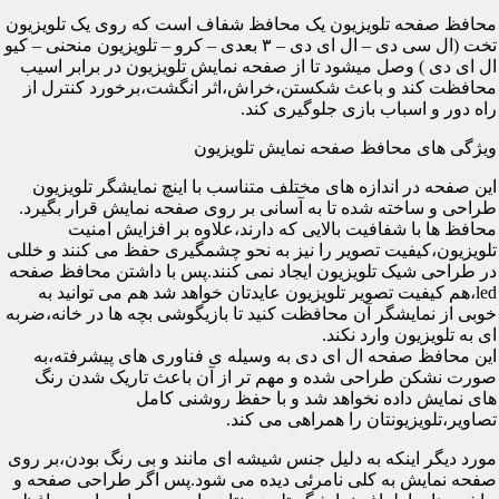
محافظ صفحه تلویزیون یک محافظ شفاف است که روی یک تلویزیون
تخت (ال سی دی – ال ای دی – ۳ بعدی – کرو – تلویزیون منحنی – کیو
ال ای دی ) وصل میشود تا از صفحه نمایش تلویزیون در برابر اسیب
محافظت کند و باعث شکستن،خراش،اثر انگشت،برخورد کنترل از
راه دور و اسباب بازی جلوگیری کند.
ویژگی های محافظ صفحه نمایش تلویزیون
این صفحه در اندازه های مختلف متناسب با اینچ نمایشگر تلویزیون
طراحی و ساخته شده تا به آسانی بر روی صفحه نمایش قرار بگیرد.
محافظ ها با شفافیت بالایی که دارند،علاوه بر افزایش امنیت
تلویزیون،کیفیت تصویر را نیز به نحو چشمگیری حفظ می کنند و خللی
در طراحی شیک تلویزیون ایجاد نمی کنند.پس با داشتن محافظ صفحه
led،هم کیفیت تصویر تلویزیون عایدتان خواهد شد هم می توانید به
خوبی از نمایشگر آن محافظت کنید تا بازیگوشی بچه ها در خانه،ضربه
ای به تلویزیون وارد نکند.
این محافظ صفحه ال ای دی به وسیله ی فناوری های پیشرفته،به
صورت نشکن طراحی شده و مهم تر از آن باعث تاریک شدن رنگ
های نمایش داده نخواهد شد و با حفظ روشنی کامل
تصاویر،تلویزیونتان را همراهی می کند.
مورد دیگر اینکه به دلیل جنس شیشه ای مانند و بی رنگ بودن،بر روی
صفحه نمایش به کلی نامرئی دیده می شود.پس اگر طراحی صفحه و