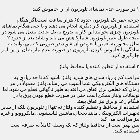
۱.در صورت عدم تماشای تلویزیون آن را خاموش کنید
چرخه عمر یک تلویزیون حدود ۶۵ هزار ساعت است.اگر هنگام
استفاده از تلویزیون کار دیگری انجام می دهید و یا حتی هنگام تماشای
تلویزیون چیزی بخوانید این کار به تدریج به یک عادت تبدیل می شود در
نتیجه طول عمر تلویزیون شما کاهش می یابد و شاید بعد از حدود ۲
سال مجبور به تعمیر یا تعویض آن شوید،در صورتی که می توانید به
سادگی با خاموش کردن تلویزیون در صورت عدم نیاز به آن از این امر
جلوگیری کنید.
۲.استفاده از تنظیم کننده یا محافظ ولتاژ
مراقب کم و زیاد شدن های شدید ولتاژ باشید که تا حد زیادی به
دستگاه های الکترونیکی شما آسیب می رساند.ولتاژ معمولاً در هر
زمان که قطعی برق اتفاق می افتد به طور ناگهانی قطع می شود،اما
نوسانات ولتاژ ممکن است حتی در صورت قطع نبودن برق یا در
هنگام رعد و برق نیز اتفاق بیفتد.
استفاده از محافظ و تنظیم کننده ولتاژ نه تنها از تلویزیون بلکه از سایر
تجهیزات الکترونیکی مانند یخچال،ماشین لباسشویی،مایکروویو و غیره
نیز مراقبت می کند.
پس بهتر است از محافظ ولتاژ که یک وسیله کاملاً به صرفه است
استفاده کنید.