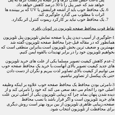
خواهد شد که عمر پنل را تا 30 درصد کاهش خواهد داد.
یک محافظ خوب باید از اشعه فرابنفش یا UV که بر بییننده ها
اثرات نا مطلوب می گذارد جلوگیری کند.
یک محافظ خوب نباید بر کارکرد ریموت کنترل اثر بگذارد.
نقاط قوت محافظ صفحه تلویزیون در اتوبان باقری
1-جلوگیری از آسیب دیدن پنل یا صفحه نمایش تلویزیون پنل تلویزیون
همانطور که در مقاله قبل-چرا محافظ صفحه تلویزیون-گفته شد
مهمترین و ضعیف ترین بخش تلویزیون است.بنابراین منطقی است که
بخواهیم تلویزیون خود را در برابر تهدیدات بالقوه ایمن کنیم.
2-عدم کاهش کیفیت تصویر مسلما یکی از علت های خرید تلویزیون
های جدید کیفیت تصویر بالای آنهاست.با خرید یک محافظ صفحه خوب
می توانیم از کیفیت بالای تصاویر لذت ببریم و نگران از دست دادن
حتی یک پیکسل از تصاویر نباشیم.
3-نامرئی بودن محافظ یک محافظ صفحه خوب علاوه بر اینکه وظیفه
اصلی خود را انجام می دهد سعی می کند که خود را نامرئی کند و از
دیده شدن پنهان بماند چرا که زیبایی تلویزیون یکی از اصلی ترین علت
های خرید تلویزیون است و اگر قرار باشد با نصب محافظ
صفحه،زیبایی ظاهری تلویزیون از بین برود بهتر است روش دیگری
برای محافظت از تلویزیون انتخاب شود.