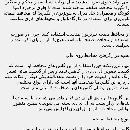
نمی تواند جلوی ضربات شدید مثل پرتاب اشیا بسیار محکم و سنگین
را بگیرید.محافظ صفحه ساخته شده است تا جلوی برخورد اشیا
کوچک و معمول داخل منزل به تلویزیون را بگیرید؛ لذا محافظ صفحه
تلویزیون برای استفاده در کارگاه،انبار یا محیط های کاری مناسب
نیست.
از محافظ صفحه تلویزیون مناسب استفاده کنید؛ چون در صورت
استفاده از محافظ صفحه نامناسب هیچ یک از مزایای ذکر شده را
نخواهید داشت.
نحوه قرارگرفتن محافظ روی قاب
مهم ترین نکته حین استفاده از این گلس های محافظ این است که
کیفیت تصویر ال ای دی را کاهش ندهد و پس از گذشت مدتی تغییر
رنگ نداده و کیفیت خود را از دست ندهد.البته یکی دیگر از نکات مهم
درباره این گلس ها ضخامت آنها است که دارای انواع مختلفی
است.بهترین نوع آن گلس های با ضخامت 3 میلی متر است.
این گلس ها بر روی ال ای دی قرار داده می شوند و با استفاده از
بندهای آن از پشت به ال ای دی بسته می شوند.به همین منظور
توانایی محافظت آن از ال ای دی افزایش می یابد.
انواع محافظ صفحه
گلس های محافظ صفحه ال ای دی را می توان بر اساس