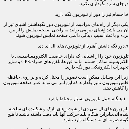
درجای سرد نگهداری نکنید.
۸.اجسام تیز را دور از تلویزیون نگه دارید
یکی دیگر از راه های مراقبت از تلویزیون دور نگهداشتن اشیای تیز از
آن می باشد.اشیای تیز می توانند به راحتی صفحه نمایش را از بین
برده و باعث آسیب دیدگی دائمی صفحه نمایش تلویزیون شوند.
۹.دور نگه داشتن آهنربا از تلویزیون های ال ای دی
تلویزیون خود را از اشیایی که دارای خاصیت الکترومغناطیسی یا
الکتریسیته ساکن هستند مانند فن ها،تلفن های همراه،GPS و سایر
تجهیزات الکترونیکی دور نگه دارید.
زیرا این وسایل ممکن است تصویر را مختل کرده و بر روی حافظه
فلش تلویزیون تاثیر بگذارند که این امر می تواند عمر صفحه تلویزیون
را کاهش دهد.
۱۰.هنگام حمل تلویزیون بسیار محتاط باشید
تلویزیون های ال سی دی از شیشه های نازک و شکننده ای ساخته
شده اند،بنابراین هنگام بلند حرکت آنها باید دقت داشته باشید تا هیچ
گونه ضربه ای به دستگاه وارد نشود.