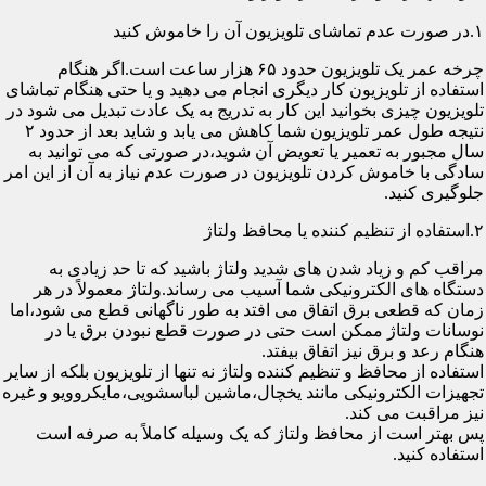
۱.در صورت عدم تماشای تلویزیون آن را خاموش کنید
چرخه عمر یک تلویزیون حدود ۶۵ هزار ساعت است.اگر هنگام
استفاده از تلویزیون کار دیگری انجام می دهید و یا حتی هنگام تماشای
تلویزیون چیزی بخوانید این کار به تدریج به یک عادت تبدیل می شود در
نتیجه طول عمر تلویزیون شما کاهش می یابد و شاید بعد از حدود ۲
سال مجبور به تعمیر یا تعویض آن شوید،در صورتی که می توانید به
سادگی با خاموش کردن تلویزیون در صورت عدم نیاز به آن از این امر
جلوگیری کنید.
۲.استفاده از تنظیم کننده یا محافظ ولتاژ
مراقب کم و زیاد شدن های شدید ولتاژ باشید که تا حد زیادی به
دستگاه های الکترونیکی شما آسیب می رساند.ولتاژ معمولاً در هر
زمان که قطعی برق اتفاق می افتد به طور ناگهانی قطع می شود،اما
نوسانات ولتاژ ممکن است حتی در صورت قطع نبودن برق یا در
هنگام رعد و برق نیز اتفاق بیفتد.
استفاده از محافظ و تنظیم کننده ولتاژ نه تنها از تلویزیون بلکه از سایر
تجهیزات الکترونیکی مانند یخچال،ماشین لباسشویی،مایکروویو و غیره
نیز مراقبت می کند.
پس بهتر است از محافظ ولتاژ که یک وسیله کاملاً به صرفه است
استفاده کنید.