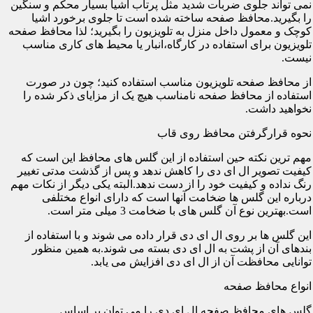
نمی تواند جلوی ضربات شدید مثل پرتاب اشیا بسیار محکم و سنگین
را بگیرید.محافظ صفحه ساخته شده است تا جلوی برخورد اشیا
کوچک و معمول داخل منزل به تلویزیون را بگیرید؛ لذا محافظ صفحه
تلویزیون برای استفاده در کارگاه،انبار یا محیط های کاری مناسب
نیست.
از محافظ صفحه تلویزیون مناسب استفاده کنید؛ چون در صورت
استفاده از محافظ صفحه نامناسب هیچ یک از مزایای ذکر شده را
نخواهید داشت.
نحوه قرارگرفتن محافظ روی قاب
مهم ترین نکته حین استفاده از این گلس های محافظ این است که
کیفیت تصویر ال ای دی را کاهش ندهد و پس از گذشت مدتی تغییر
رنگ نداده و کیفیت خود را از دست ندهد.البته یکی دیگر از نکات مهم
درباره این گلس ها ضخامت آنها است که دارای انواع مختلفی
است.بهترین نوع آن گلس های با ضخامت 3 میلی متر است.
این گلس ها بر روی ال ای دی قرار داده می شوند و با استفاده از
بندهای آن از پشت به ال ای دی بسته می شوند.به همین منظور
توانایی محافظت آن از ال ای دی افزایش می یابد.
انواع محافظ صفحه
گلس های محافظ صفحه ال ای دی را می توان بر اساس