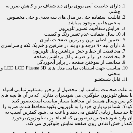
دارای خاصیت آنتی یووی برای دید شفاف تر و کاهش ضرر به
چشم.
قابلیت استفاده حتی در مدل های سه بعدی و حتی مخصوص
منحنی ها نیز موجود میباشد.
افزایش شفافیت تصویر تلویزیون
10 سال ضمانت عدم تغییر رنگ و کیفیت
تضمین اصلی ترین و برترین صفحات تایوان
دارای لبه ۹۰ درجه و دو بند در طرفین و خم یک تکه و سراسری
محافظت از خط و خش برداشتن پانل تلویزیون
محافظت در برابر ضربه و لک برداشتن صفحه
ممانعت از سوختن صفحه در برابر آبخوردگی
مناسب جهت استفاده تمامی مدل های LED LCD Plasma 3D و
منحنی
قابل شستشو
به علت ضخامت مناسب این محصول از برخور مستقیم تمامی اشیاء
با سطح تلویزیون جلوگیری می شود.برای منازلی که در آن ها بچه های
کم سن وسال هستند این محافظ بسیار مناسب است.تصور کنید
کودک شما توپ بازی خود را به تلویزیون بکوبد.محافظ شدت ضربه را
تا حد بسیار زیادی کاهش می دهد و باعث می شود کمترین آسیب به
آن وارد شود.همچنین درصورتی که اشیاء تیز به تلویزیون برخورد
کند،از خش افتادن روی صفحه نمایش جلوگیری می کند.