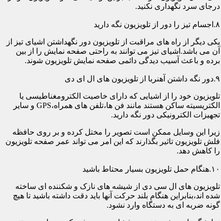
درجای سرد نگهداری نکنید.
۸.اجسام تیز را دور از تلویزیون نگه دارید
یکی دیگر از راه های مراقبت از تلویزیون دور نگهداشتن اشیای تیز از
آن می باشد.اشیای تیز می توانند به راحتی صفحه نمایش را از بین
برده و باعث آسیب دیدگی دائمی صفحه نمایش تلویزیون شوند.
۹.دور نگه داشتن آهنربا از تلویزیون های ال ای دی
تلویزیون خود را از اشیایی که دارای خاصیت الکترومغناطیسی یا
الکتریسیته ساکن هستند مانند فن ها،تلفن های همراه،GPS و سایر
تجهیزات الکترونیکی دور نگه دارید.
زیرا این وسایل ممکن است تصویر را مختل کرده و بر روی حافظه
فلش تلویزیون تاثیر بگذارند که این امر می تواند عمر صفحه تلویزیون
را کاهش دهد.
۱۰.هنگام حمل تلویزیون بسیار محتاط باشید
تلویزیون های ال سی دی از شیشه های نازک و شکننده ای ساخته
شده اند،بنابراین هنگام بلند حرکت آنها باید دقت داشته باشید تا هیچ
گونه ضربه ای به دستگاه وارد نشود.