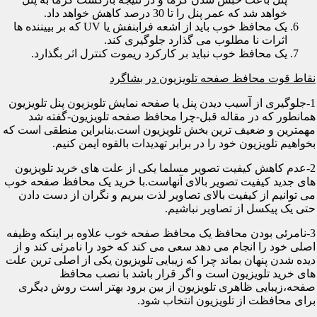
خواهد شد که عمر پنل را تا 30 درصد کاهش خواهد داد.
یک محافظ خوب باید از اشعه فرابنفش یا UV که بر بییننده ها
اثرات نا مطلوب می گذارد جلوگیری کند.
یک محافظ خوب نباید بر کارکرد ریموت کنترل اثر بگذارد.
نقاط قوت محافظ صفحه تلویزیون در بشاگرد
1-جلوگیری از آسیب دیدن پنل یا صفحه نمایش تلویزیون پنل تلویزیون
همانطور که در مقاله قبل-چرا محافظ صفحه تلویزیون-گفته شد
مهمترین و ضعیف ترین بخش تلویزیون است.بنابراین منطقی است که
بخواهیم تلویزیون خود را در برابر تهدیدات بالقوه ایمن کنیم.
2-عدم کاهش کیفیت تصویر مسلما یکی از علت های خرید تلویزیون
های جدید کیفیت تصویر بالای آنهاست.با خرید یک محافظ صفحه خوب
می توانیم از کیفیت بالای تصاویر لذت ببریم و نگران از دست دادن
حتی یک پیکسل از تصاویر نباشیم.
3-نامرئی بودن محافظ یک محافظ صفحه خوب علاوه بر اینکه وظیفه
اصلی خود را انجام می دهد سعی می کند که خود را نامرئی کند و از
دیده شدن پنهان بماند چرا که زیبایی تلویزیون یکی از اصلی ترین علت
های خرید تلویزیون است و اگر قرار باشد با نصب محافظ
صفحه،زیبایی ظاهری تلویزیون از بین برود بهتر است روش دیگری
برای محافظت از تلویزیون انتخاب شود.