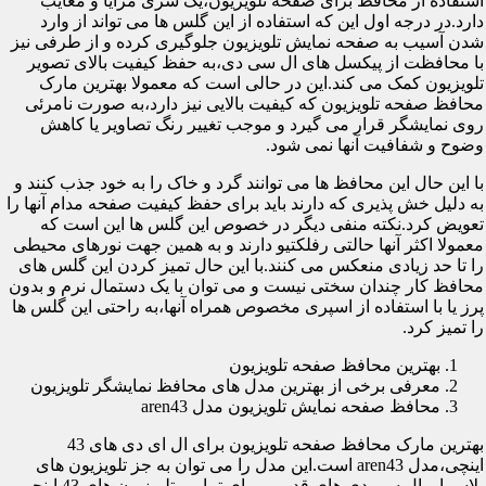
استفاده از محافظ برای صفحه تلویزیون،یک سری مزایا و معایب
دارد.در درجه اول این که استفاده از این گلس ها می تواند از وارد
شدن آسیب به صفحه نمایش تلویزیون جلوگیری کرده و از طرفی نیز
با محافظت از پیکسل های ال سی دی،به حفظ کیفیت بالای تصویر
تلویزیون کمک می کند.این در حالی است که معمولا بهترین مارک
محافظ صفحه تلویزیون که کیفیت بالایی نیز دارد،به صورت نامرئی
روی نمایشگر قرار می گیرد و موجب تغییر رنگ تصاویر یا کاهش
وضوح و شفافیت آنها نمی شود.
با این حال این محافظ ها می توانند گرد و خاک را به خود جذب کنند و
به دلیل خش پذیری که دارند باید برای حفظ کیفیت صفحه مدام آنها را
تعویض کرد.نکته منفی دیگر در خصوص این گلس ها این است که
معمولا اکثر آنها حالتی رفلکتیو دارند و به همین جهت نورهای محیطی
را تا حد زیادی منعکس می کنند.با این حال تمیز کردن این گلس های
محافظ کار چندان سختی نیست و می توان با یک دستمال نرم و بدون
پرز یا با استفاده از اسپری مخصوص همراه آنها،به راحتی این گلس ها
را تمیز کرد.
بهترین محافظ صفحه تلویزیون
معرفی برخی از بهترین مدل های محافظ نمایشگر تلویزیون
محافظ صفحه نمایش تلویزیون مدل aren43
بهترین مارک محافظ صفحه تلویزیون برای ال ای دی های 43
اینچی،مدل aren43 است.این مدل را می توان به جز تلویزیون های
پلاسما و ال سی دی های قدیمی برای تمامی تلویزیون های 43 اینچی