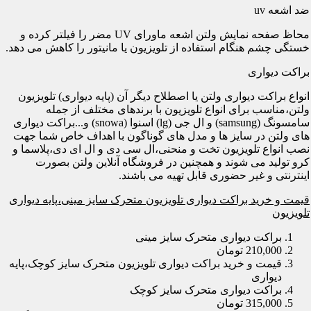
ضد اشعه uv
محاظ صفحه نمایش ولتن اشعه ماورای UV مضر را فیلتر کرده و
خستگی چشم هنگام استفاده از تلویزیون یا مانیتور را کاهش می دهد.
براکت دیواری
انواع براکت دیواری ولتن یا اصطلاح دیگر آن (پایه دیواری) تلویزیون
ولتن،مناسب برای انواع تلویزیون با برندهای مختلف از جمله
سامسونگ (samsung) و ال جی (lg) اسنوا (snowa) و...براکت دیواری
های ولتن در سایز ها و مدل های گوناگون با اهداف خاص شما جهت
نصب انواع تلویزیون تخت و منحنی،ال سی دی و ال ای دی،پلاسما و
کرو تولید می شوند و همچنین در فروشگاه آنلاین ولتن بصورت
اینترنتی و غیر حضوری قابل تهیه می باشند.
قیمت و خرید براکت دیواری تلویزیون متحرک سایز مینی،پایه دیواری
تلویزیون
براکت دیواری متحرک سایز مینی
210,000 تومان
قیمت و خرید براکت دیواری تلویزیون متحرک سایز کوچک،پایه
دیواری
براکت دیواری متحرک سایز کوچک
315,000 تومان