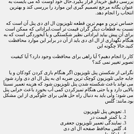
بررسی دقیق خریدار قرار بگیرد.حال خود اوست که می بایست به
عنوان یگانه مرجع تصمیم گیری این موارد را بررسی کند و بهترین
انتخاب را انجام دهد.
حساس ترین و مهم ترین قطعه تلویزیون ال ای دی پنل آن است که
نسبت به قطعات دیگر گران قیمت تر است.ایراداتی که ممکن است
برای آن پیش بیاید ایراداتی نظیر شکستگی و یا آبخوردگی است که به
هنگام نگهداری از ال ای دی باید از آن در برابر این موارد محافظت
کنید.حالا چگونه این
کار را انجام دهیم؟ آیا راهی برای محافظت وجود دارد؟ آیا کیفیت
تصویر تغییر نمی کند؟
نگرانی از شکستن پنل تلویزیون اگر هنگام بازی کردن کودکان و یا
جابه جایی تلویزیون کوچک ترین ضربه ای به پنل ال ای دی وارد شود
می تواند باعث شکسته شدن پنل تلویزیون شود که هزینه تعمیر نسبتاً
بالایی دارد و یا حتی هنگام تمیزکردن کمی آب بخورد باعث خرابی پنل
می شود؛ ولی باید به دنبال راه حل هایی برای جلوگیری از این مشکل
بود.مانند: گلس
تعویض پنل تلویزیون
با کمتر قیمت در
نمایندگی تعمیر تلویزیون جعفری
گلس محافظ صفحه ال ای دی