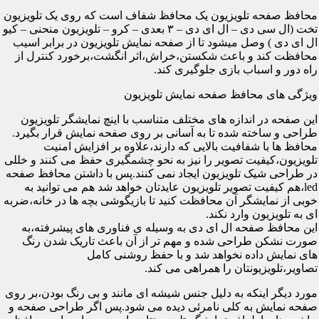
محافظ صفحه تلویزیون یک محافظ شفاف است که روی یک تلویزیون
تخت (ال سی دی – ال ای دی – ۳ بعدی – کرو – تلویزیون منحنی – کیو
ال ای دی ) وصل میشود تا از صفحه نمایش تلویزیون در برابر اسیب
محافظت کند و باعث شکستن،خراش،اثر انگشت،برخورد کنترل از
راه دور و اسباب بازی جلوگیری کند.
ویژگی های محافظ صفحه نمایش تلویزیون
این صفحه در اندازه های مختلف متناسب با اینچ نمایشگر تلویزیون
طراحی و ساخته شده تا به آسانی بر روی صفحه نمایش قرار بگیرد.
محافظ ها با شفافیت بالایی که دارند،علاوه بر افزایش امنیت
تلویزیون،کیفیت تصویر را نیز به نحو چشمگیری حفظ می کنند و خللی
در طراحی شیک تلویزیون ایجاد نمی کنند.پس با داشتن محافظ صفحه
led،هم کیفیت تصویر تلویزیون عایدتان خواهد شد هم می توانید به
خوبی از نمایشگر آن محافظت کنید تا بازیگوشی بچه ها در خانه،ضربه
ای به تلویزیون وارد نکند.
این محافظ صفحه ال ای دی به وسیله ی فناوری های پیشرفته،به
صورت نشکن طراحی شده و مهم تر از آن باعث تاریک شدن رنگ
های نمایش داده نخواهد شد و با حفظ روشنی کامل
تصاویر،تلویزیونتان را همراهی می کند.
مورد دیگر اینکه به دلیل جنس شیشه ای مانند و بی رنگ بودن،بر روی
صفحه نمایش به کلی نامرئی دیده می شود.پس اگر طراحی صفحه و