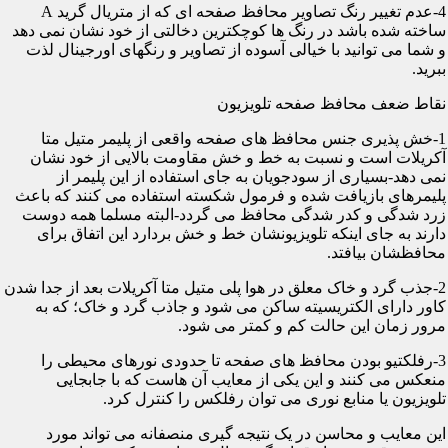
4-عدم تغییر رنگ تصاویر محافظ صفحه ای که از متریال گرید A
ساخته شده باشد در رنگ ها کوچکترین دخالتی از خود نشان نمی دهد
و شما می توانید با خیالی آسوده از تصاویر و رنگهای اورجینال لذت
ببرید.
نقاط ضعف محافظ صفحه تلویزیون
1-خش پذیری جنس محافظ های صفحه واقعی از پلیمر متیل متا
آکریلات است و نسبت به خط و خش مقاومت بالایی از خود نشان
نمی دهد-بسیاری از سودجویان به جای استفاده از این پلیمر از
پلیمرهای بازیافت شده و فرمول شکسته استفاده می کنند که باعث
زرد شدگی و کدر شدگی محافظ می گردد-البته مسلما همه دوست
دارند به جای اینکه تلویزیونشان خط و خش بردارد این اتفاق برای
محافظشان بیافتد.
2-جذب گرد و خاک معلق در هوا پلی متیل متا آکریلات بعد از جدا شدن
کاور دارای الکتریسیته ساکن می شود و جاذب گرد و خاک؛ که به
مرور زمان این حالت کم و کمتر می شود.
3-رفلکتیو بودن محافظ های صفحه تا حدودی نورهای محیطی را
منعکس می کنند و این یکی از معایب آن هاست که با جابجایی
تلویزیون یا منابع نوری می توان رفلکس را کنترل کرد.
این معایب و محاسن در یک نتیجه گیری منصفانه می تواند مورد