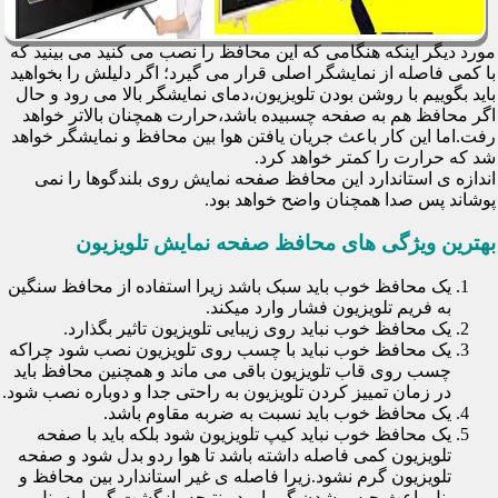
مورد دیگر اینکه هنگامی که این محافظ را نصب می کنید می بینید که
با کمی فاصله از نمایشگر اصلی قرار می گیرد؛ اگر دلیلش را بخواهید
باید بگوییم با روشن بودن تلویزیون،دمای نمایشگر بالا می رود و حال
اگر محافظ هم به صفحه چسبیده باشد،حرارت همچنان بالاتر خواهد
رفت.اما این کار باعث جریان یافتن هوا بین محافظ و نمایشگر خواهد
شد که حرارت را کمتر خواهد کرد.
اندازه ی استاندارد این محافظ صفحه نمایش روی بلندگوها را نمی
پوشاند پس صدا همچنان واضح خواهد بود.
بهترین ویژگی های محافظ صفحه نمایش تلویزیون
یک محافظ خوب باید سبک باشد زیرا استفاده از محافظ سنگین
به فریم تلویزیون فشار وارد میکند.
یک محافظ خوب نباید روی زیبایی تلویزیون تاثیر بگذارد.
یک محافظ خوب نباید با چسب روی تلویزیون نصب شود چراکه
چسب روی قاب تلویزیون باقی می ماند و همچنین محافظ باید
در زمان تمییز کردن تلویزیون به راحتی جدا و دوباره نصب شود.
یک محافظ خوب باید نسبت به ضربه مقاوم باشد.
یک محافظ خوب نباید کیپ تلویزیون شود بلکه باید با صفحه
تلویزیون کمی فاصله داشته باشد تا هوا ردو بدل شود و صفحه
تلویزیون گرم نشود.زیرا فاصله ی غیر استاندارد بین محافظ و
پنل باعث حبس شدن گرما و در نتیجه بازگشت گرما به پنل