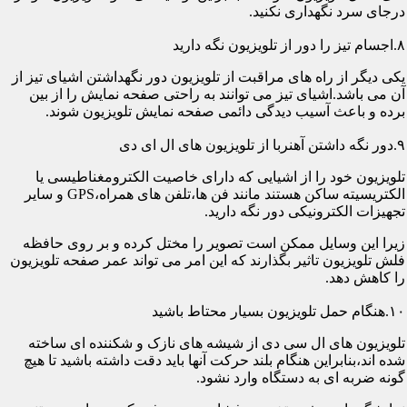
درجای سرد نگهداری نکنید.
۸.اجسام تیز را دور از تلویزیون نگه دارید
یکی دیگر از راه های مراقبت از تلویزیون دور نگهداشتن اشیای تیز از
آن می باشد.اشیای تیز می توانند به راحتی صفحه نمایش را از بین
برده و باعث آسیب دیدگی دائمی صفحه نمایش تلویزیون شوند.
۹.دور نگه داشتن آهنربا از تلویزیون های ال ای دی
تلویزیون خود را از اشیایی که دارای خاصیت الکترومغناطیسی یا
الکتریسیته ساکن هستند مانند فن ها،تلفن های همراه،GPS و سایر
تجهیزات الکترونیکی دور نگه دارید.
زیرا این وسایل ممکن است تصویر را مختل کرده و بر روی حافظه
فلش تلویزیون تاثیر بگذارند که این امر می تواند عمر صفحه تلویزیون
را کاهش دهد.
۱۰.هنگام حمل تلویزیون بسیار محتاط باشید
تلویزیون های ال سی دی از شیشه های نازک و شکننده ای ساخته
شده اند،بنابراین هنگام بلند حرکت آنها باید دقت داشته باشید تا هیچ
گونه ضربه ای به دستگاه وارد نشود.