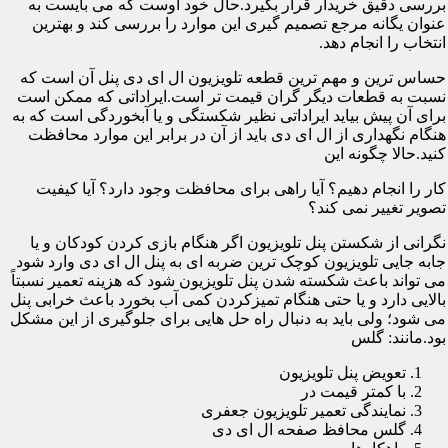
بررسی دقیق خریدار قرار بگیرد.حال خود اوست که می بایست به
عنوان یگانه مرجع تصمیم گیری این موارد را بررسی کند و بهترین
انتخاب را انجام دهد.
حساس ترین و مهم ترین قطعه تلویزیون ال ای دی پنل آن است که
نسبت به قطعات دیگر گران قیمت تر است.ایراداتی که ممکن است
برای آن پیش بیاید ایراداتی نظیر شکستگی و یا آبخوردگی است که به
هنگام نگهداری از ال ای دی باید از آن در برابر این موارد محافظت
کنید.حالا چگونه این
کار را انجام دهیم؟ آیا راهی برای محافظت وجود دارد؟ آیا کیفیت
تصویر تغییر نمی کند؟
نگرانی از شکستن پنل تلویزیون اگر هنگام بازی کردن کودکان و یا
جابه جایی تلویزیون کوچک ترین ضربه ای به پنل ال ای دی وارد شود
می تواند باعث شکسته شدن پنل تلویزیون شود که هزینه تعمیر نسبتاً
بالایی دارد و یا حتی هنگام تمیزکردن کمی آب بخورد باعث خرابی پنل
می شود؛ ولی باید به دنبال راه حل هایی برای جلوگیری از این مشکل
بود.مانند: گلس
تعویض پنل تلویزیون
با کمتر قیمت در
نمایندگی تعمیر تلویزیون جعفری
گلس محافظ صفحه ال ای دی