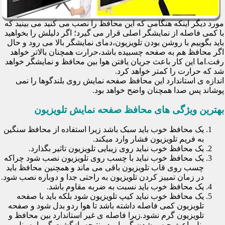
مورد دیگر اینکه هنگامی که این محافظ را نصب می کنید می بینید که
با کمی فاصله از نمایشگر اصلی قرار می گیرد؛ اگر دلیلش را بخواهید
باید بگوییم با روشن بودن تلویزیون،دمای نمایشگر بالا می رود و حال
اگر محافظ هم به صفحه چسبیده باشد،حرارت همچنان بالاتر خواهد
رفت.اما این کار باعث جریان یافتن هوا بین محافظ و نمایشگر خواهد
شد که حرارت را کمتر خواهد کرد.
اندازه ی استاندارد این محافظ صفحه نمایش روی بلندگوها را نمی
پوشاند پس صدا همچنان واضح خواهد بود.
بهترین ویژگی های محافظ صفحه نمایش تلویزیون
یک محافظ خوب باید سبک باشد زیرا استفاده از محافظ سنگین
به فریم تلویزیون فشار وارد میکند.
یک محافظ خوب نباید روی زیبایی تلویزیون تاثیر بگذارد.
یک محافظ خوب نباید با چسب روی تلویزیون نصب شود چراکه
چسب روی قاب تلویزیون باقی می ماند و همچنین محافظ باید
در زمان تمییز کردن تلویزیون به راحتی جدا و دوباره نصب شود.
یک محافظ خوب باید نسبت به ضربه مقاوم باشد.
یک محافظ خوب نباید کیپ تلویزیون شود بلکه باید با صفحه
تلویزیون کمی فاصله داشته باشد تا هوا ردو بدل شود و صفحه
تلویزیون گرم نشود.زیرا فاصله ی غیر استاندارد بین محافظ و
پنل باعث حبس شدن گرما و در نتیجه بازگشت گرما به پنل