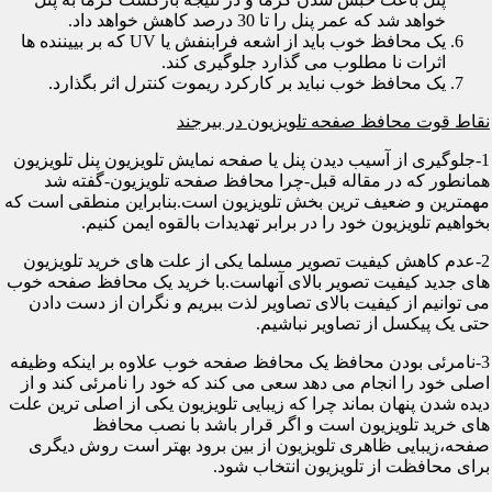
خواهد شد که عمر پنل را تا 30 درصد کاهش خواهد داد.
یک محافظ خوب باید از اشعه فرابنفش یا UV که بر بییننده ها
اثرات نا مطلوب می گذارد جلوگیری کند.
یک محافظ خوب نباید بر کارکرد ریموت کنترل اثر بگذارد.
نقاط قوت محافظ صفحه تلویزیون در بیرجند
1-جلوگیری از آسیب دیدن پنل یا صفحه نمایش تلویزیون پنل تلویزیون
همانطور که در مقاله قبل-چرا محافظ صفحه تلویزیون-گفته شد
مهمترین و ضعیف ترین بخش تلویزیون است.بنابراین منطقی است که
بخواهیم تلویزیون خود را در برابر تهدیدات بالقوه ایمن کنیم.
2-عدم کاهش کیفیت تصویر مسلما یکی از علت های خرید تلویزیون
های جدید کیفیت تصویر بالای آنهاست.با خرید یک محافظ صفحه خوب
می توانیم از کیفیت بالای تصاویر لذت ببریم و نگران از دست دادن
حتی یک پیکسل از تصاویر نباشیم.
3-نامرئی بودن محافظ یک محافظ صفحه خوب علاوه بر اینکه وظیفه
اصلی خود را انجام می دهد سعی می کند که خود را نامرئی کند و از
دیده شدن پنهان بماند چرا که زیبایی تلویزیون یکی از اصلی ترین علت
های خرید تلویزیون است و اگر قرار باشد با نصب محافظ
صفحه،زیبایی ظاهری تلویزیون از بین برود بهتر است روش دیگری
برای محافظت از تلویزیون انتخاب شود.