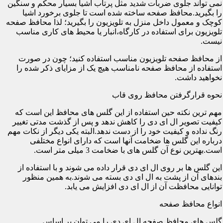
نمی تواند جلوی ضربات شدید مثل پرتاب اشیا بسیار محکم و سنگین
را بگیرید.محافظ صفحه ساخته شده است تا جلوی برخورد اشیا
کوچک و معمول داخل منزل به تلویزیون را بگیرید؛ لذا محافظ صفحه
تلویزیون برای استفاده در کارگاه،انبار یا محیط های کاری مناسب
نیست.
از محافظ صفحه تلویزیون مناسب استفاده کنید؛ چون در صورت
استفاده از محافظ صفحه نامناسب هیچ یک از مزایای ذکر شده را
نخواهید داشت.
نحوه قرارگرفتن محافظ روی قاب
مهم ترین نکته حین استفاده از این گلس های محافظ این است که
کیفیت تصویر ال ای دی را کاهش ندهد و پس از گذشت مدتی تغییر
رنگ نداده و کیفیت خود را از دست ندهد.البته یکی دیگر از نکات مهم
درباره این گلس ها ضخامت آنها است که دارای انواع مختلفی
است.بهترین نوع آن گلس های با ضخامت 3 میلی متر است.
این گلس ها بر روی ال ای دی قرار داده می شوند و با استفاده از
بندهای آن از پشت به ال ای دی بسته می شوند.به همین منظور
توانایی محافظت آن از ال ای دی افزایش می یابد.
انواع محافظ صفحه
گلس های محافظ صفحه ال ای دی را می توان بر اساس