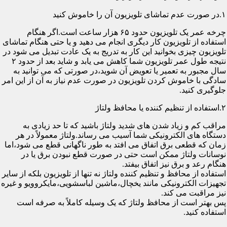
۱.در صورت عدم تماشای تلویزیون آن را خاموش کنید
چرخه عمر یک تلویزیون حدود ۶۵ هزار ساعت است.اگر هنگام
استفاده از تلویزیون کار دیگری انجام می دهید و یا حتی هنگام تماشای
تلویزیون چیزی بخوانید این کار به تدریج به یک عادت تبدیل می شود در
نتیجه طول عمر تلویزیون شما کاهش می یابد و شاید بعد از حدود ۲
سال مجبور به تعمیر یا تعویض آن شوید،در صورتی که می توانید به
سادگی با خاموش کردن تلویزیون در صورت عدم نیاز به آن از این امر
جلوگیری کنید.
۲.استفاده از تنظیم کننده یا محافظ ولتاژ
مراقب کم و زیاد شدن های شدید ولتاژ باشید که تا حد زیادی به
دستگاه های الکترونیکی شما آسیب می رساند.ولتاژ معمولاً در هر
زمان که قطعی برق اتفاق می افتد به طور ناگهانی قطع می شود،اما
نوسانات ولتاژ ممکن است حتی در صورت قطع نبودن برق یا در
هنگام رعد و برق نیز اتفاق بیفتد.
استفاده از محافظ و تنظیم کننده ولتاژ نه تنها از تلویزیون بلکه از سایر
تجهیزات الکترونیکی مانند یخچال،ماشین لباسشویی،مایکروویو و غیره
نیز مراقبت می کند.
پس بهتر است از محافظ ولتاژ که یک وسیله کاملاً به صرفه است
استفاده کنید.