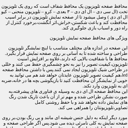
محافظ صفحه تلویزیون یک محافظ شفاف است که روی یک تلویزیون
تخت (ال سی دی – ال ای دی – ۳ بعدی – کرو – تلویزیون منحنی – کیو
ال ای دی ) وصل میشود تا از صفحه نمایش تلویزیون در برابر اسیب
محافظت کند و باعث شکستن،خراش،اثر انگشت،برخورد کنترل از
راه دور و اسباب بازی جلوگیری کند.
ویژگی های محافظ صفحه نمایش تلویزیون
این صفحه در اندازه های مختلف متناسب با اینچ نمایشگر تلویزیون
طراحی و ساخته شده تا به آسانی بر روی صفحه نمایش قرار بگیرد.
محافظ ها با شفافیت بالایی که دارند،علاوه بر افزایش امنیت
تلویزیون،کیفیت تصویر را نیز به نحو چشمگیری حفظ می کنند و خللی
در طراحی شیک تلویزیون ایجاد نمی کنند.پس با داشتن محافظ صفحه
led،هم کیفیت تصویر تلویزیون عایدتان خواهد شد هم می توانید به
خوبی از نمایشگر آن محافظت کنید تا بازیگوشی بچه ها در خانه،ضربه
ای به تلویزیون وارد نکند.
این محافظ صفحه ال ای دی به وسیله ی فناوری های پیشرفته،به
صورت نشکن طراحی شده و مهم تر از آن باعث تاریک شدن رنگ
های نمایش داده نخواهد شد و با حفظ روشنی کامل
تصاویر،تلویزیونتان را همراهی می کند.
مورد دیگر اینکه به دلیل جنس شیشه ای مانند و بی رنگ بودن،بر روی
صفحه نمایش به کلی نامرئی دیده می شود.پس اگر طراحی صفحه و