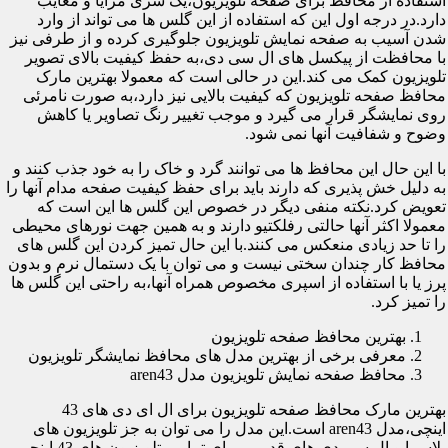
استفاده از محافظ برای صفحه تلویزیون،یک سری مزایا و معایب
دارد.در درجه اول این که استفاده از این گلس ها می تواند از وارد
شدن آسیب به صفحه نمایش تلویزیون جلوگیری کرده و از طرفی نیز
با محافظت از پیکسل های ال سی دی،به حفظ کیفیت بالای تصویر
تلویزیون کمک می کند.این در حالی است که معمولا بهترین مارک
محافظ صفحه تلویزیون که کیفیت بالایی نیز دارد،به صورت نامرئی
روی نمایشگر قرار می گیرد و موجب تغییر رنگ تصاویر یا کاهش
وضوح و شفافیت آنها نمی شود.
با این حال این محافظ ها می توانند گرد و خاک را به خود جذب کنند و
به دلیل خش پذیری که دارند باید برای حفظ کیفیت صفحه مدام آنها را
تعویض کرد.نکته منفی دیگر در خصوص این گلس ها این است که
معمولا اکثر آنها حالتی رفلکتیو دارند و به همین جهت نورهای محیطی
را تا حد زیادی منعکس می کنند.با این حال تمیز کردن این گلس های
محافظ کار چندان سختی نیست و می توان با یک دستمال نرم و بدون
پرز یا با استفاده از اسپری مخصوص همراه آنها،به راحتی این گلس ها
را تمیز کرد.
بهترین محافظ صفحه تلویزیون
معرفی برخی از بهترین مدل های محافظ نمایشگر تلویزیون
محافظ صفحه نمایش تلویزیون مدل aren43
بهترین مارک محافظ صفحه تلویزیون برای ال ای دی های 43
اینچی،مدل aren43 است.این مدل را می توان به جز تلویزیون های
پلاسما و ال سی دی های قدیمی برای تمامی تلویزیون های 43 اینچی