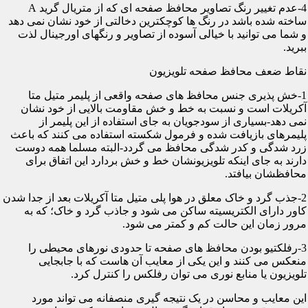
4-عدم تغییر رنگ تصاویر محافظ صفحه ای که از متریال گرید A
ساخته شده باشد در رنگ ها کوچکترین دخالتی از خود نشان نمی دهد
و شما می توانید با خیالی آسوده از تصاویر و رنگهای اورجینال لذت
ببرید.
نقاط ضعف محافظ صفحه تلویزیون
1-خش پذیری جنس محافظ های صفحه واقعی از پلیمر متیل متا
آکریلات است و نسبت به خط و خش مقاومت بالایی از خود نشان
نمی دهد-بسیاری از سودجویان به جای استفاده از این پلیمر از
پلیمرهای بازیافت شده و فرمول شکسته استفاده می کنند که باعث
زرد شدگی و کدر شدگی محافظ می گردد-البته مسلما همه دوست
دارند به جای اینکه تلویزیونشان خط و خش بردارد این اتفاق برای
محافظشان بیافتد.
2-جذب گرد و خاک معلق در هوا پلی متیل متا آکریلات بعد از جدا شدن
کاور دارای الکتریسیته ساکن می شود و جاذب گرد و خاک؛ که به
مرور زمان این حالت کم و کمتر می شود.
3-رفلکتیو بودن محافظ های صفحه تا حدودی نورهای محیطی را
منعکس می کنند و این یکی از معایب آن هاست که با جابجایی
تلویزیون یا منابع نوری می توان رفلکس را کنترل کرد.
این معایب و محاسن در یک نتیجه گیری منصفانه می تواند مورد