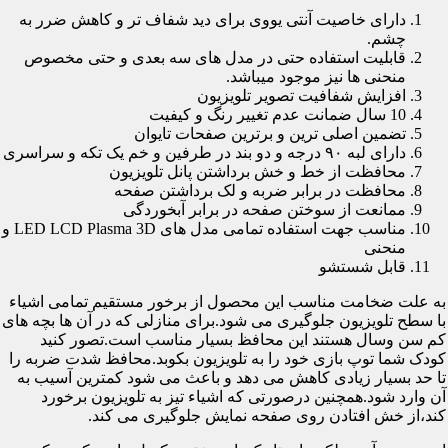
دارای خاصیت آنتی یووی برای دید شفاف تر و کاهش ضرر به
چشم.
قابلیت استفاده حتی در مدل های سه بعدی و حتی مخصوص
منحنی ها نیز موجود میباشد.
افزایش شفافیت تصویر تلویزیون
10 سال ضمانت عدم تغییر رنگ و کیفیت
تضمین اصلی ترین و برترین صفحات تایوان
دارای لبه ۹۰ درجه و دو بند در طرفین و خم یک تکه و سراسری
محافظت از خط و خش برداشتن پانل تلویزیون
محافظت در برابر ضربه و لک برداشتن صفحه
ممانعت از سوختن صفحه در برابر آبخوردگی
مناسب جهت استفاده تمامی مدل های LED LCD Plasma 3D و
منحنی
قابل شستشو
به علت ضخامت مناسب این محصول از برخور مستقیم تمامی اشیاء
با سطح تلویزیون جلوگیری می شود.برای منازلی که در آن ها بچه های
کم سن وسال هستند این محافظ بسیار مناسب است.تصور کنید
کودک شما توپ بازی خود را به تلویزیون بکوبد.محافظ شدت ضربه را
تا حد بسیار زیادی کاهش می دهد و باعث می شود کمترین آسیب به
آن وارد شود.همچنین درصورتی که اشیاء تیز به تلویزیون برخورد
کند،از خش افتادن روی صفحه نمایش جلوگیری می کند.