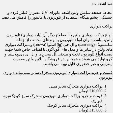
ضد اشعه uv
محاظ صفحه نمایش ولتن اشعه ماورای UV مضر را فیلتر کرده و
خستگی چشم هنگام استفاده از تلویزیون یا مانیتور را کاهش می دهد.
براکت دیواری
انواع براکت دیواری ولتن یا اصطلاح دیگر آن (پایه دیواری) تلویزیون
ولتن،مناسب برای انواع تلویزیون با برندهای مختلف از جمله
سامسونگ (samsung) و ال جی (lg) اسنوا (snowa) و...براکت دیواری
های ولتن در سایز ها و مدل های گوناگون با اهداف خاص شما جهت
نصب انواع تلویزیون تخت و منحنی،ال سی دی و ال ای دی،پلاسما و
کرو تولید می شوند و همچنین در فروشگاه آنلاین ولتن بصورت
اینترنتی و غیر حضوری قابل تهیه می باشند.
قیمت و خرید براکت دیواری تلویزیون متحرک سایز مینی،پایه دیواری
تلویزیون
براکت دیواری متحرک سایز مینی
210,000 تومان
قیمت و خرید براکت دیواری تلویزیون متحرک سایز کوچک،پایه
دیواری
براکت دیواری متحرک سایز کوچک
315,000 تومان