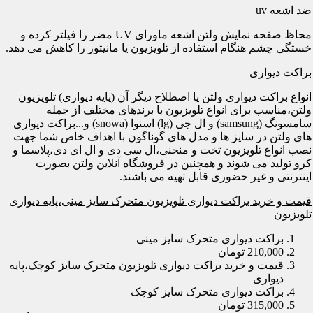
ضد اشعه uv
محاظ صفحه نمایش ولتن اشعه ماورای UV مضر را فیلتر کرده و
خستگی چشم هنگام استفاده از تلویزیون یا مانیتور را کاهش می دهد.
براکت دیواری
انواع براکت دیواری ولتن یا اصطلاح دیگر آن (پایه دیواری) تلویزیون
ولتن،مناسب برای انواع تلویزیون با برندهای مختلف از جمله
سامسونگ (samsung) و ال جی (lg) اسنوا (snowa) و...براکت دیواری
های ولتن در سایز ها و مدل های گوناگون با اهداف خاص شما جهت
نصب انواع تلویزیون تخت و منحنی،ال سی دی و ال ای دی،پلاسما و
کرو تولید می شوند و همچنین در فروشگاه آنلاین ولتن بصورت
اینترنتی و غیر حضوری قابل تهیه می باشند.
قیمت و خرید براکت دیواری تلویزیون متحرک سایز مینی،پایه دیواری
تلویزیون
براکت دیواری متحرک سایز مینی
210,000 تومان
قیمت و خرید براکت دیواری تلویزیون متحرک سایز کوچک،پایه
دیواری
براکت دیواری متحرک سایز کوچک
315,000 تومان