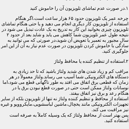
۱.در صورت عدم تماشای تلویزیون آن را خاموش کنید
چرخه عمر یک تلویزیون حدود ۶۵ هزار ساعت است.اگر هنگام
استفاده از تلویزیون کار دیگری انجام می دهید و یا حتی هنگام تماشای
تلویزیون چیزی بخوانید این کار به تدریج به یک عادت تبدیل می شود در
نتیجه طول عمر تلویزیون شما کاهش می یابد و شاید بعد از حدود ۲
سال مجبور به تعمیر یا تعویض آن شوید،در صورتی که می توانید به
سادگی با خاموش کردن تلویزیون در صورت عدم نیاز به آن از این امر
جلوگیری کنید.
۲.استفاده از تنظیم کننده یا محافظ ولتاژ
مراقب کم و زیاد شدن های شدید ولتاژ باشید که تا حد زیادی به
دستگاه های الکترونیکی شما آسیب می رساند.ولتاژ معمولاً در هر
زمان که قطعی برق اتفاق می افتد به طور ناگهانی قطع می شود،اما
نوسانات ولتاژ ممکن است حتی در صورت قطع نبودن برق یا در
هنگام رعد و برق نیز اتفاق بیفتد.
استفاده از محافظ و تنظیم کننده ولتاژ نه تنها از تلویزیون بلکه از سایر
تجهیزات الکترونیکی مانند یخچال،ماشین لباسشویی،مایکروویو و غیره
نیز مراقبت می کند.
پس بهتر است از محافظ ولتاژ که یک وسیله کاملاً به صرفه است
استفاده کنید.