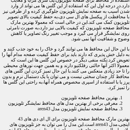
استفاده از محافظ برای صفحه تلویزیون،یک سری مزایا و معایب
دارد.در درجه اول این که استفاده از این گلس ها می تواند از وارد
شدن آسیب به صفحه نمایش تلویزیون جلوگیری کرده و از طرفی نیز
با محافظت از پیکسل های ال سی دی،به حفظ کیفیت بالای تصویر
تلویزیون کمک می کند.این در حالی است که معمولا بهترین مارک
محافظ صفحه تلویزیون که کیفیت بالایی نیز دارد،به صورت نامرئی
روی نمایشگر قرار می گیرد و موجب تغییر رنگ تصاویر یا کاهش
وضوح و شفافیت آنها نمی شود.
با این حال این محافظ ها می توانند گرد و خاک را به خود جذب کنند و
به دلیل خش پذیری که دارند باید برای حفظ کیفیت صفحه مدام آنها را
تعویض کرد.نکته منفی دیگر در خصوص این گلس ها این است که
معمولا اکثر آنها حالتی رفلکتیو دارند و به همین جهت نورهای محیطی
را تا حد زیادی منعکس می کنند.با این حال تمیز کردن این گلس های
محافظ کار چندان سختی نیست و می توان با یک دستمال نرم و بدون
پرز یا با استفاده از اسپری مخصوص همراه آنها،به راحتی این گلس ها
را تمیز کرد.
بهترین محافظ صفحه تلویزیون
معرفی برخی از بهترین مدل های محافظ نمایشگر تلویزیون
محافظ صفحه نمایش تلویزیون مدل aren43
بهترین مارک محافظ صفحه تلویزیون برای ال ای دی های 43
اینچی،مدل aren43 است.این مدل را می توان به جز تلویزیون های
پلاسما و ال سی دی های قدیمی برای تمامی تلویزیون های 43 اینچی