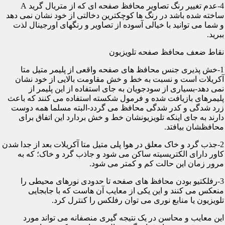
4-عدم تغییر رنگ تصاویر محافظ صفحه ای که از متریال گرید A
ساخته شده باشد در رنگ ها کوچکترین دخالتی از خود نشان نمی دهد
و شما می توانید با خیالی آسوده از تصاویر و رنگهای اورجینال لذت
ببرید.
نقاط ضعف محافظ صفحه تلویزیون
1-خش پذیری جنس محافظ های صفحه واقعی از پلیمر متیل متا
آکریلات است و نسبت به خط و خش مقاومت بالایی از خود نشان
نمی دهد-بسیاری از سودجویان به جای استفاده از این پلیمر از
پلیمرهای بازیافت شده و فرمول شکسته استفاده می کنند که باعث
زرد شدگی و کدر شدگی محافظ می گردد-البته مسلما همه دوست
دارند به جای اینکه تلویزیونشان خط و خش بردارد این اتفاق برای
محافظشان بیافتد.
2-جذب گرد و خاک معلق در هوا پلی متیل متا آکریلات بعد از جدا شدن
کاور دارای الکتریسیته ساکن می شود و جاذب گرد و خاک؛ که به
مرور زمان این حالت کم و کمتر می شود.
3-رفلکتیو بودن محافظ های صفحه تا حدودی نورهای محیطی را
منعکس می کنند و این یکی از معایب آن هاست که با جابجایی
تلویزیون یا منابع نوری می توان رفلکس را کنترل کرد.
این معایب و محاسن در یک نتیجه گیری منصفانه می تواند مورد