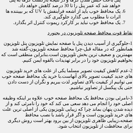
خواهد شد که عمر پنل را تا 30 درصد کاهش خواهد داد.
یک محافظ خوب باید از اشعه فرابنفش یا UV که بر بییننده ها
اثرات نا مطلوب می گذارد جلوگیری کند.
یک محافظ خوب نباید بر کارکرد ریموت کنترل اثر بگذارد.
نقاط قوت محافظ صفحه تلویزیون در بجنورد
1-جلوگیری از آسیب دیدن پنل یا صفحه نمایش تلویزیون پنل تلویزیون
همانطور که در مقاله قبل-چرا محافظ صفحه تلویزیون-گفته شد
مهمترین و ضعیف ترین بخش تلویزیون است.بنابراین منطقی است که
بخواهیم تلویزیون خود را در برابر تهدیدات بالقوه ایمن کنیم.
2-عدم کاهش کیفیت تصویر مسلما یکی از علت های خرید تلویزیون
های جدید کیفیت تصویر بالای آنهاست.با خرید یک محافظ صفحه خوب
می توانیم از کیفیت بالای تصاویر لذت ببریم و نگران از دست دادن
حتی یک پیکسل از تصاویر نباشیم.
3-نامرئی بودن محافظ یک محافظ صفحه خوب علاوه بر اینکه وظیفه
اصلی خود را انجام می دهد سعی می کند که خود را نامرئی کند و از
دیده شدن پنهان بماند چرا که زیبایی تلویزیون یکی از اصلی ترین علت
های خرید تلویزیون است و اگر قرار باشد با نصب محافظ
صفحه،زیبایی ظاهری تلویزیون از بین برود بهتر است روش دیگری
برای محافظت از تلویزیون انتخاب شود.