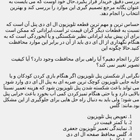
بررسی دقیق خریدار قرار بگیرد.حال خود اوست که می بایست به
عنوان یگانه مرجع تصمیم گیری این موارد را بررسی کند و بهترین
انتخاب را انجام دهد.
حساس ترین و مهم ترین قطعه تلویزیون ال ای دی پنل آن است که
نسبت به قطعات دیگر گران قیمت تر است.ایراداتی که ممکن است
برای آن پیش بیاید ایراداتی نظیر شکستگی و یا آبخوردگی است که به
هنگام نگهداری از ال ای دی باید از آن در برابر این موارد محافظت
کنید.حالا چگونه این
کار را انجام دهیم؟ آیا راهی برای محافظت وجود دارد؟ آیا کیفیت
تصویر تغییر نمی کند؟
نگرانی از شکستن پنل تلویزیون اگر هنگام بازی کردن کودکان و یا
جابه جایی تلویزیون کوچک ترین ضربه ای به پنل ال ای دی وارد شود
می تواند باعث شکسته شدن پنل تلویزیون شود که هزینه تعمیر نسبتاً
بالایی دارد و یا حتی هنگام تمیزکردن کمی آب بخورد باعث خرابی پنل
می شود؛ ولی باید به دنبال راه حل هایی برای جلوگیری از این مشکل
بود.مانند: گلس
تعویض پنل تلویزیون
با کمتر قیمت در
نمایندگی تعمیر تلویزیون جعفری
گلس محافظ صفحه ال ای دی