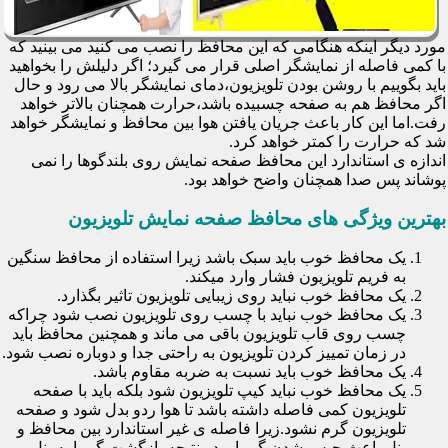
مورد دیگر اینکه هنگامی که این محافظ را نصب می کنید می بینید که
با کمی فاصله از نمایشگر اصلی قرار می گیرد؛ اگر دلیلش را بخواهید
باید بگوییم با روشن بودن تلویزیون،دمای نمایشگر بالا می رود و حال
اگر محافظ هم به صفحه چسبیده باشد،حرارت همچنان بالاتر خواهد
رفت.اما این کار باعث جریان یافتن هوا بین محافظ و نمایشگر خواهد
شد که حرارت را کمتر خواهد کرد.
اندازه ی استاندارد این محافظ صفحه نمایش روی بلندگوها را نمی
پوشاند پس صدا همچنان واضح خواهد بود.
بهترین ویژگی های محافظ صفحه نمایش تلویزیون
یک محافظ خوب باید سبک باشد زیرا استفاده از محافظ سنگین
به فریم تلویزیون فشار وارد میکند.
یک محافظ خوب نباید روی زیبایی تلویزیون تاثیر بگذارد.
یک محافظ خوب نباید با چسب روی تلویزیون نصب شود چراکه
چسب روی قاب تلویزیون باقی می ماند و همچنین محافظ باید
در زمان تمییز کردن تلویزیون به راحتی جدا و دوباره نصب شود.
یک محافظ خوب باید نسبت به ضربه مقاوم باشد.
یک محافظ خوب نباید کیپ تلویزیون شود بلکه باید با صفحه
تلویزیون کمی فاصله داشته باشد تا هوا ردو بدل شود و صفحه
تلویزیون گرم نشود.زیرا فاصله ی غیر استاندارد بین محافظ و
پنل باعث حبس شدن گرما و در نتیجه بازگشت گرما به پنل