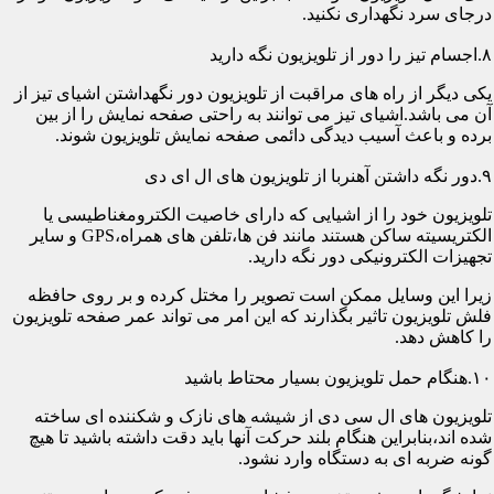
درجای سرد نگهداری نکنید.
۸.اجسام تیز را دور از تلویزیون نگه دارید
یکی دیگر از راه های مراقبت از تلویزیون دور نگهداشتن اشیای تیز از
آن می باشد.اشیای تیز می توانند به راحتی صفحه نمایش را از بین
برده و باعث آسیب دیدگی دائمی صفحه نمایش تلویزیون شوند.
۹.دور نگه داشتن آهنربا از تلویزیون های ال ای دی
تلویزیون خود را از اشیایی که دارای خاصیت الکترومغناطیسی یا
الکتریسیته ساکن هستند مانند فن ها،تلفن های همراه،GPS و سایر
تجهیزات الکترونیکی دور نگه دارید.
زیرا این وسایل ممکن است تصویر را مختل کرده و بر روی حافظه
فلش تلویزیون تاثیر بگذارند که این امر می تواند عمر صفحه تلویزیون
را کاهش دهد.
۱۰.هنگام حمل تلویزیون بسیار محتاط باشید
تلویزیون های ال سی دی از شیشه های نازک و شکننده ای ساخته
شده اند،بنابراین هنگام بلند حرکت آنها باید دقت داشته باشید تا هیچ
گونه ضربه ای به دستگاه وارد نشود.