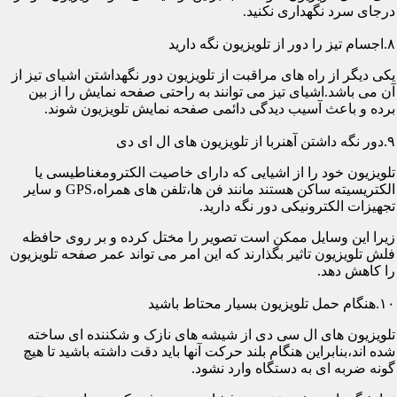
درجای سرد نگهداری نکنید.
۸.اجسام تیز را دور از تلویزیون نگه دارید
یکی دیگر از راه های مراقبت از تلویزیون دور نگهداشتن اشیای تیز از
آن می باشد.اشیای تیز می توانند به راحتی صفحه نمایش را از بین
برده و باعث آسیب دیدگی دائمی صفحه نمایش تلویزیون شوند.
۹.دور نگه داشتن آهنربا از تلویزیون های ال ای دی
تلویزیون خود را از اشیایی که دارای خاصیت الکترومغناطیسی یا
الکتریسیته ساکن هستند مانند فن ها،تلفن های همراه،GPS و سایر
تجهیزات الکترونیکی دور نگه دارید.
زیرا این وسایل ممکن است تصویر را مختل کرده و بر روی حافظه
فلش تلویزیون تاثیر بگذارند که این امر می تواند عمر صفحه تلویزیون
را کاهش دهد.
۱۰.هنگام حمل تلویزیون بسیار محتاط باشید
تلویزیون های ال سی دی از شیشه های نازک و شکننده ای ساخته
شده اند،بنابراین هنگام بلند حرکت آنها باید دقت داشته باشید تا هیچ
گونه ضربه ای به دستگاه وارد نشود.