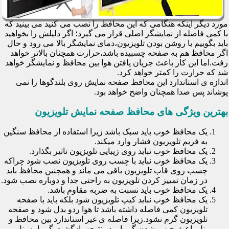
مورد دیگر اینکه هنگامی که این محافظ را نصب می کنید می بینید که
با کمی فاصله از نمایشگر اصلی قرار می گیرد؛ اگر دلیلش را بخواهید
باید بگوییم با روشن بودن تلویزیون،دمای نمایشگر بالا می رود و حال
اگر محافظ هم به صفحه چسبیده باشد،حرارت همچنان بالاتر خواهد
رفت.اما این کار باعث جریان یافتن هوا بین محافظ و نمایشگر خواهد
شد که حرارت را کمتر خواهد کرد.
اندازه ی استاندارد این محافظ صفحه نمایش روی بلندگوها را نمی
پوشاند پس صدا همچنان واضح خواهد بود.
بهترین ویژگی های محافظ صفحه نمایش تلویزیون
یک محافظ خوب باید سبک باشد زیرا استفاده از محافظ سنگین
به فریم تلویزیون فشار وارد میکند.
یک محافظ خوب نباید روی زیبایی تلویزیون تاثیر بگذارد.
یک محافظ خوب نباید با چسب روی تلویزیون نصب شود چراکه
چسب روی قاب تلویزیون باقی می ماند و همچنین محافظ باید
در زمان تمییز کردن تلویزیون به راحتی جدا و دوباره نصب شود.
یک محافظ خوب باید نسبت به ضربه مقاوم باشد.
یک محافظ خوب نباید کیپ تلویزیون شود بلکه باید با صفحه
تلویزیون کمی فاصله داشته باشد تا هوا ردو بدل شود و صفحه
تلویزیون گرم نشود.زیرا فاصله ی غیر استاندارد بین محافظ و
پنل باعث حبس شدن گرما و در نتیجه بازگشت گرما به پنل