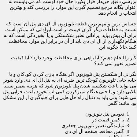
بررسی دقیق خریدار قرار بگیرد.حال خود اوست که می بایست به
عنوان یگانه مرجع تصمیم گیری این موارد را بررسی کند و بهترین
انتخاب را انجام دهد.
حساس ترین و مهم ترین قطعه تلویزیون ال ای دی پنل آن است که
نسبت به قطعات دیگر گران قیمت تر است.ایراداتی که ممکن است
برای آن پیش بیاید ایراداتی نظیر شکستگی و یا آبخوردگی است که به
هنگام نگهداری از ال ای دی باید از آن در برابر این موارد محافظت
کنید.حالا چگونه این
کار را انجام دهیم؟ آیا راهی برای محافظت وجود دارد؟ آیا کیفیت
تصویر تغییر نمی کند؟
نگرانی از شکستن پنل تلویزیون اگر هنگام بازی کردن کودکان و یا
جابه جایی تلویزیون کوچک ترین ضربه ای به پنل ال ای دی وارد شود
می تواند باعث شکسته شدن پنل تلویزیون شود که هزینه تعمیر نسبتاً
بالایی دارد و یا حتی هنگام تمیزکردن کمی آب بخورد باعث خرابی پنل
می شود؛ ولی باید به دنبال راه حل هایی برای جلوگیری از این مشکل
بود.مانند: گلس
تعویض پنل تلویزیون
با کمتر قیمت در
نمایندگی تعمیر تلویزیون جعفری
گلس محافظ صفحه ال ای دی