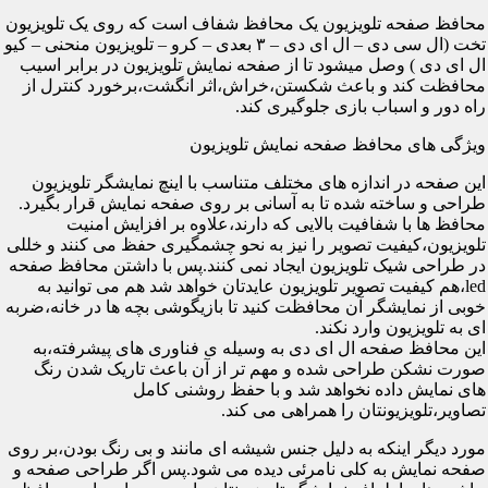
محافظ صفحه تلویزیون یک محافظ شفاف است که روی یک تلویزیون
تخت (ال سی دی – ال ای دی – ۳ بعدی – کرو – تلویزیون منحنی – کیو
ال ای دی ) وصل میشود تا از صفحه نمایش تلویزیون در برابر اسیب
محافظت کند و باعث شکستن،خراش،اثر انگشت،برخورد کنترل از
راه دور و اسباب بازی جلوگیری کند.
ویژگی های محافظ صفحه نمایش تلویزیون
این صفحه در اندازه های مختلف متناسب با اینچ نمایشگر تلویزیون
طراحی و ساخته شده تا به آسانی بر روی صفحه نمایش قرار بگیرد.
محافظ ها با شفافیت بالایی که دارند،علاوه بر افزایش امنیت
تلویزیون،کیفیت تصویر را نیز به نحو چشمگیری حفظ می کنند و خللی
در طراحی شیک تلویزیون ایجاد نمی کنند.پس با داشتن محافظ صفحه
led،هم کیفیت تصویر تلویزیون عایدتان خواهد شد هم می توانید به
خوبی از نمایشگر آن محافظت کنید تا بازیگوشی بچه ها در خانه،ضربه
ای به تلویزیون وارد نکند.
این محافظ صفحه ال ای دی به وسیله ی فناوری های پیشرفته،به
صورت نشکن طراحی شده و مهم تر از آن باعث تاریک شدن رنگ
های نمایش داده نخواهد شد و با حفظ روشنی کامل
تصاویر،تلویزیونتان را همراهی می کند.
مورد دیگر اینکه به دلیل جنس شیشه ای مانند و بی رنگ بودن،بر روی
صفحه نمایش به کلی نامرئی دیده می شود.پس اگر طراحی صفحه و