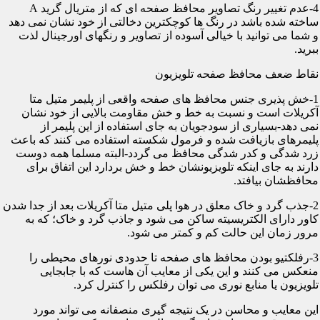
4-عدم تغییر رنگ تصاویر محافظ صفحه ای که از متریال گرید A
ساخته شده باشد در رنگ ها کوچکترین دخالتی از خود نشان نمی دهد
و شما می توانید با خیالی آسوده از تصاویر و رنگهای اورجینال لذت
ببرید.
نقاط ضعف محافظ صفحه تلویزیون
1-خش پذیری جنس محافظ های صفحه واقعی از پلیمر متیل متا
آکریلات است و نسبت به خط و خش مقاومت بالایی از خود نشان
نمی دهد-بسیاری از سودجویان به جای استفاده از این پلیمر از
پلیمرهای بازیافت شده و فرمول شکسته استفاده می کنند که باعث
زرد شدگی و کدر شدگی محافظ می گردد-البته مسلما همه دوست
دارند به جای اینکه تلویزیونشان خط و خش بردارد این اتفاق برای
محافظشان بیافتد.
2-جذب گرد و خاک معلق در هوا پلی متیل متا آکریلات بعد از جدا شدن
کاور دارای الکتریسیته ساکن می شود و جاذب گرد و خاک؛ که به
مرور زمان این حالت کم و کمتر می شود.
3-رفلکتیو بودن محافظ های صفحه تا حدودی نورهای محیطی را
منعکس می کنند و این یکی از معایب آن هاست که با جابجایی
تلویزیون یا منابع نوری می توان رفلکس را کنترل کرد.
این معایب و محاسن در یک نتیجه گیری منصفانه می تواند مورد