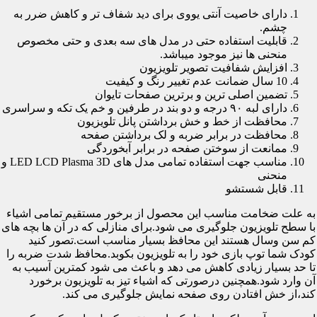
دارای خاصیت آنتی یووی برای دید شفاف تر و کاهش ضرر به
چشم.
قابلیت استفاده حتی در مدل های سه بعدی و حتی مخصوص
منحنی ها نیز موجود میباشد.
افزایش شفافیت تصویر تلویزیون
10 سال ضمانت عدم تغییر رنگ و کیفیت
تضمین اصلی ترین و برترین صفحات تایوان
دارای لبه ۹۰ درجه و دو بند در طرفین و خم یک تکه و سراسری
محافظت از خط و خش برداشتن پانل تلویزیون
محافظت در برابر ضربه و لک برداشتن صفحه
ممانعت از سوختن صفحه در برابر آبخوردگی
مناسب جهت استفاده تمامی مدل های LED LCD Plasma 3D و
منحنی
قابل شستشو
به علت ضخامت مناسب این محصول از برخور مستقیم تمامی اشیاء
با سطح تلویزیون جلوگیری می شود.برای منازلی که در آن ها بچه های
کم سن وسال هستند این محافظ بسیار مناسب است.تصور کنید
کودک شما توپ بازی خود را به تلویزیون بکوبد.محافظ شدت ضربه را
تا حد بسیار زیادی کاهش می دهد و باعث می شود کمترین آسیب به
آن وارد شود.همچنین درصورتی که اشیاء تیز به تلویزیون برخورد
کند،از خش افتادن روی صفحه نمایش جلوگیری می کند.