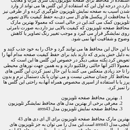
استفاده از محافظ برای صفحه تلویزیون،یک سری مزایا و معایب
دارد.در درجه اول این که استفاده از این گلس ها می تواند از وارد
شدن آسیب به صفحه نمایش تلویزیون جلوگیری کرده و از طرفی نیز
با محافظت از پیکسل های ال سی دی،به حفظ کیفیت بالای تصویر
تلویزیون کمک می کند.این در حالی است که معمولا بهترین مارک
محافظ صفحه تلویزیون که کیفیت بالایی نیز دارد،به صورت نامرئی
روی نمایشگر قرار می گیرد و موجب تغییر رنگ تصاویر یا کاهش
وضوح و شفافیت آنها نمی شود.
با این حال این محافظ ها می توانند گرد و خاک را به خود جذب کنند و
به دلیل خش پذیری که دارند باید برای حفظ کیفیت صفحه مدام آنها را
تعویض کرد.نکته منفی دیگر در خصوص این گلس ها این است که
معمولا اکثر آنها حالتی رفلکتیو دارند و به همین جهت نورهای محیطی
را تا حد زیادی منعکس می کنند.با این حال تمیز کردن این گلس های
محافظ کار چندان سختی نیست و می توان با یک دستمال نرم و بدون
پرز یا با استفاده از اسپری مخصوص همراه آنها،به راحتی این گلس ها
را تمیز کرد.
بهترین محافظ صفحه تلویزیون
معرفی برخی از بهترین مدل های محافظ نمایشگر تلویزیون
محافظ صفحه نمایش تلویزیون مدل aren43
بهترین مارک محافظ صفحه تلویزیون برای ال ای دی های 43
اینچی،مدل aren43 است.این مدل را می توان به جز تلویزیون های
پلاسما و ال سی دی های قدیمی برای تمامی تلویزیون های 43 اینچی