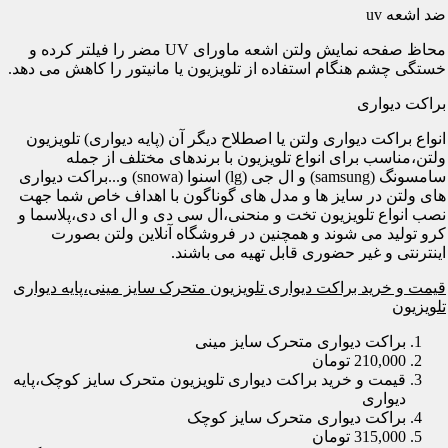
ضد اشعه uv
محاظ صفحه نمایش ولتن اشعه ماورای UV مضر را فیلتر کرده و
خستگی چشم هنگام استفاده از تلویزیون یا مانیتور را کاهش می دهد.
براکت دیواری
انواع براکت دیواری ولتن یا اصطلاح دیگر آن (پایه دیواری) تلویزیون
ولتن،مناسب برای انواع تلویزیون با برندهای مختلف از جمله
سامسونگ (samsung) و ال جی (lg) اسنوا (snowa) و...براکت دیواری
های ولتن در سایز ها و مدل های گوناگون با اهداف خاص شما جهت
نصب انواع تلویزیون تخت و منحنی،ال سی دی و ال ای دی،پلاسما و
کرو تولید می شوند و همچنین در فروشگاه آنلاین ولتن بصورت
اینترنتی و غیر حضوری قابل تهیه می باشند.
قیمت و خرید براکت دیواری تلویزیون متحرک سایز مینی،پایه دیواری
تلویزیون
براکت دیواری متحرک سایز مینی
210,000 تومان
قیمت و خرید براکت دیواری تلویزیون متحرک سایز کوچک،پایه
دیواری
براکت دیواری متحرک سایز کوچک
315,000 تومان