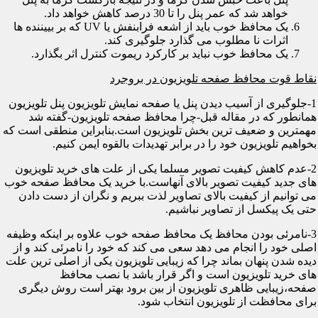
خواهد شد که عمر پنل را تا 30 درصد کاهش خواهد داد.
یک محافظ خوب باید از اشعه فرابنفش یا UV که بر بییننده ها
اثرات نا مطلوب می گذارد جلوگیری کند.
یک محافظ خوب نباید بر کارکرد ریموت کنترل اثر بگذارد.
نقاط قوت محافظ صفحه تلویزیون در بروجرد
1-جلوگیری از آسیب دیدن پنل یا صفحه نمایش تلویزیون پنل تلویزیون
همانطور که در مقاله قبل-چرا محافظ صفحه تلویزیون-گفته شد
مهمترین و ضعیف ترین بخش تلویزیون است.بنابراین منطقی است که
بخواهیم تلویزیون خود را در برابر تهدیدات بالقوه ایمن کنیم.
2-عدم کاهش کیفیت تصویر مسلما یکی از علت های خرید تلویزیون
های جدید کیفیت تصویر بالای آنهاست.با خرید یک محافظ صفحه خوب
می توانیم از کیفیت بالای تصاویر لذت ببریم و نگران از دست دادن
حتی یک پیکسل از تصاویر نباشیم.
3-نامرئی بودن محافظ یک محافظ صفحه خوب علاوه بر اینکه وظیفه
اصلی خود را انجام می دهد سعی می کند که خود را نامرئی کند و از
دیده شدن پنهان بماند چرا که زیبایی تلویزیون یکی از اصلی ترین علت
های خرید تلویزیون است و اگر قرار باشد با نصب محافظ
صفحه،زیبایی ظاهری تلویزیون از بین برود بهتر است روش دیگری
برای محافظت از تلویزیون انتخاب شود.