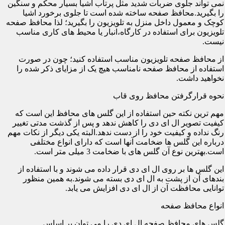
نمی تواند جلوی ضربات شدید مثل پرتاب اشیا بسیار محکم و سنگین
را بگیرید.محافظ صفحه ساخته شده است تا جلوی برخورد اشیا
کوچک و معمول داخل منزل به تلویزیون را بگیرید؛ لذا محافظ صفحه
تلویزیون برای استفاده در کارگاه،انبار یا محیط های کاری مناسب
نیست.
از محافظ صفحه تلویزیون مناسب استفاده کنید؛ چون در صورت
استفاده از محافظ صفحه نامناسب هیچ یک از مزایای ذکر شده را
نخواهید داشت.
نحوه قرارگرفتن محافظ روی قاب
مهم ترین نکته حین استفاده از این گلس های محافظ این است که
کیفیت تصویر ال ای دی را کاهش ندهد و پس از گذشت مدتی تغییر
رنگ نداده و کیفیت خود را از دست ندهد.البته یکی دیگر از نکات مهم
درباره این گلس ها ضخامت آنها است که دارای انواع مختلفی
است.بهترین نوع آن گلس های با ضخامت 3 میلی متر است.
این گلس ها بر روی ال ای دی قرار داده می شوند و با استفاده از
بندهای آن از پشت به ال ای دی بسته می شوند.به همین منظور
توانایی محافظت آن از ال ای دی افزایش می یابد.
انواع محافظ صفحه
گلس های محافظ صفحه ال ای دی را می توان بر اساس