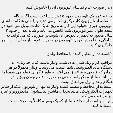
۱.در صورت عدم تماشای تلویزیون آن را خاموش کنید
چرخه عمر یک تلویزیون حدود ۶۵ هزار ساعت است.اگر هنگام
استفاده از تلویزیون کار دیگری انجام می دهید و یا حتی هنگام تماشای
تلویزیون چیزی بخوانید این کار به تدریج به یک عادت تبدیل می شود در
نتیجه طول عمر تلویزیون شما کاهش می یابد و شاید بعد از حدود ۲
سال مجبور به تعمیر یا تعویض آن شوید،در صورتی که می توانید به
سادگی با خاموش کردن تلویزیون در صورت عدم نیاز به آن از این امر
جلوگیری کنید.
۲.استفاده از تنظیم کننده یا محافظ ولتاژ
مراقب کم و زیاد شدن های شدید ولتاژ باشید که تا حد زیادی به
دستگاه های الکترونیکی شما آسیب می رساند.ولتاژ معمولاً در هر
زمان که قطعی برق اتفاق می افتد به طور ناگهانی قطع می شود،اما
نوسانات ولتاژ ممکن است حتی در صورت قطع نبودن برق یا در
هنگام رعد و برق نیز اتفاق بیفتد.
استفاده از محافظ و تنظیم کننده ولتاژ نه تنها از تلویزیون بلکه از سایر
تجهیزات الکترونیکی مانند یخچال،ماشین لباسشویی،مایکروویو و غیره
نیز مراقبت می کند.
پس بهتر است از محافظ ولتاژ که یک وسیله کاملاً به صرفه است
استفاده کنید.