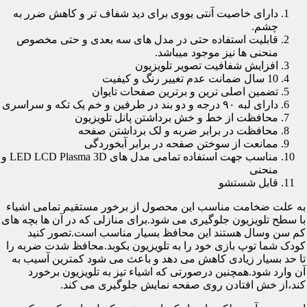
دارای خاصیت آنتی یووی برای دید شفاف تر و کاهش ضرر به
چشم.
قابلیت استفاده حتی در مدل های سه بعدی و حتی مخصوص
منحنی ها نیز موجود میباشد.
افزایش شفافیت تصویر تلویزیون
10 سال ضمانت عدم تغییر رنگ و کیفیت
تضمین اصلی ترین و برترین صفحات تایوان
دارای لبه ۹۰ درجه و دو بند در طرفین و خم یک تکه و سراسری
محافظت از خط و خش برداشتن پانل تلویزیون
محافظت در برابر ضربه و لک برداشتن صفحه
ممانعت از سوختن صفحه در برابر آبخوردگی
مناسب جهت استفاده تمامی مدل های LED LCD Plasma 3D و
منحنی
قابل شستشو
به علت ضخامت مناسب این محصول از برخور مستقیم تمامی اشیاء
با سطح تلویزیون جلوگیری می شود.برای منازلی که در آن ها بچه های
کم سن وسال هستند این محافظ بسیار مناسب است.تصور کنید
کودک شما توپ بازی خود را به تلویزیون بکوبد.محافظ شدت ضربه را
تا حد بسیار زیادی کاهش می دهد و باعث می شود کمترین آسیب به
آن وارد شود.همچنین درصورتی که اشیاء تیز به تلویزیون برخورد
کند،از خش افتادن روی صفحه نمایش جلوگیری می کند.