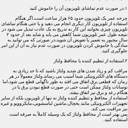
۱.در صورت عدم تماشای تلویزیون آن را خاموش کنید
چرخه عمر یک تلویزیون حدود ۶۵ هزار ساعت است.اگر هنگام
استفاده از تلویزیون کار دیگری انجام می دهید و یا حتی هنگام تماشای
تلویزیون چیزی بخوانید این کار به تدریج به یک عادت تبدیل می شود در
نتیجه طول عمر تلویزیون شما کاهش می یابد و شاید بعد از حدود ۲
سال مجبور به تعمیر یا تعویض آن شوید،در صورتی که می توانید به
سادگی با خاموش کردن تلویزیون در صورت عدم نیاز به آن از این امر
جلوگیری کنید.
۲.استفاده از تنظیم کننده یا محافظ ولتاژ
مراقب کم و زیاد شدن های شدید ولتاژ باشید که تا حد زیادی به
دستگاه های الکترونیکی شما آسیب می رساند.ولتاژ معمولاً در هر
زمان که قطعی برق اتفاق می افتد به طور ناگهانی قطع می شود،اما
نوسانات ولتاژ ممکن است حتی در صورت قطع نبودن برق یا در
هنگام رعد و برق نیز اتفاق بیفتد.
استفاده از محافظ و تنظیم کننده ولتاژ نه تنها از تلویزیون بلکه از سایر
تجهیزات الکترونیکی مانند یخچال،ماشین لباسشویی،مایکروویو و غیره
نیز مراقبت می کند.
پس بهتر است از محافظ ولتاژ که یک وسیله کاملاً به صرفه است
استفاده کنید.