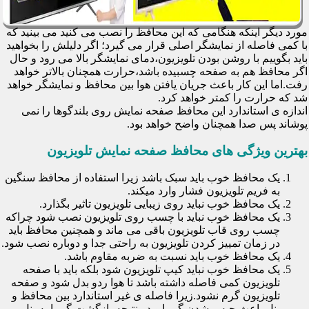
مورد دیگر اینکه هنگامی که این محافظ را نصب می کنید می بینید که
با کمی فاصله از نمایشگر اصلی قرار می گیرد؛ اگر دلیلش را بخواهید
باید بگوییم با روشن بودن تلویزیون،دمای نمایشگر بالا می رود و حال
اگر محافظ هم به صفحه چسبیده باشد،حرارت همچنان بالاتر خواهد
رفت.اما این کار باعث جریان یافتن هوا بین محافظ و نمایشگر خواهد
شد که حرارت را کمتر خواهد کرد.
اندازه ی استاندارد این محافظ صفحه نمایش روی بلندگوها را نمی
پوشاند پس صدا همچنان واضح خواهد بود.
بهترین ویژگی های محافظ صفحه نمایش تلویزیون
یک محافظ خوب باید سبک باشد زیرا استفاده از محافظ سنگین
به فریم تلویزیون فشار وارد میکند.
یک محافظ خوب نباید روی زیبایی تلویزیون تاثیر بگذارد.
یک محافظ خوب نباید با چسب روی تلویزیون نصب شود چراکه
چسب روی قاب تلویزیون باقی می ماند و همچنین محافظ باید
در زمان تمییز کردن تلویزیون به راحتی جدا و دوباره نصب شود.
یک محافظ خوب باید نسبت به ضربه مقاوم باشد.
یک محافظ خوب نباید کیپ تلویزیون شود بلکه باید با صفحه
تلویزیون کمی فاصله داشته باشد تا هوا ردو بدل شود و صفحه
تلویزیون گرم نشود.زیرا فاصله ی غیر استاندارد بین محافظ و
پنل باعث حبس شدن گرما و در نتیجه بازگشت گرما به پنل