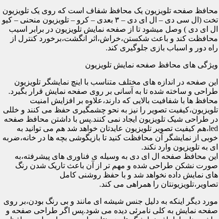
محافظ صفحه تلویزیون یک محافظ شفاف است که روی یک تلویزیون
تخت (ال سی دی – ال ای دی – ۳ بعدی – کرو – تلویزیون منحنی – کیو
ال ای دی ) وصل میشود تا از صفحه نمایش تلویزیون در برابر اسیب
محافظت کند و باعث شکستن،خراش،اثر انگشت،برخورد کنترل از
راه دور و اسباب بازی جلوگیری کند.
ویژگی های محافظ صفحه نمایش تلویزیون
این صفحه در اندازه های مختلف متناسب با اینچ نمایشگر تلویزیون
طراحی و ساخته شده تا به آسانی بر روی صفحه نمایش قرار بگیرد.
محافظ ها با شفافیت بالایی که دارند،علاوه بر افزایش امنیت
تلویزیون،کیفیت تصویر را نیز به نحو چشمگیری حفظ می کنند و خللی
در طراحی شیک تلویزیون ایجاد نمی کنند.پس با داشتن محافظ صفحه
led،هم کیفیت تصویر تلویزیون عایدتان خواهد شد هم می توانید به
خوبی از نمایشگر آن محافظت کنید تا بازیگوشی بچه ها در خانه،ضربه
ای به تلویزیون وارد نکند.
این محافظ صفحه ال ای دی به وسیله ی فناوری های پیشرفته،به
صورت نشکن طراحی شده و مهم تر از آن باعث تاریک شدن رنگ
های نمایش داده نخواهد شد و با حفظ روشنی کامل
تصاویر،تلویزیونتان را همراهی می کند.
مورد دیگر اینکه به دلیل جنس شیشه ای مانند و بی رنگ بودن،بر روی
صفحه نمایش به کلی نامرئی دیده می شود.پس اگر طراحی صفحه و