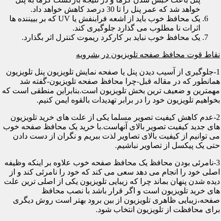
خواهد شد که عمر پنل را تا 30 درصد کاهش خواهد داد.
یک محافظ خوب باید از اشعه فرابنفش یا UV که بر بییننده ها
اثرات نا مطلوب می گذارد جلوگیری کند.
یک محافظ خوب نباید بر کارکرد ریموت کنترل اثر بگذارد.
نقاط قوت محافظ صفحه تلویزیون در بشرویه
1-جلوگیری از آسیب دیدن پنل یا صفحه نمایش تلویزیون پنل تلویزیون
همانطور که در مقاله قبل-چرا محافظ صفحه تلویزیون-گفته شد
مهمترین و ضعیف ترین بخش تلویزیون است.بنابراین منطقی است که
بخواهیم تلویزیون خود را در برابر تهدیدات بالقوه ایمن کنیم.
2-عدم کاهش کیفیت تصویر مسلما یکی از علت های خرید تلویزیون
های جدید کیفیت تصویر بالای آنهاست.با خرید یک محافظ صفحه خوب
می توانیم از کیفیت بالای تصاویر لذت ببریم و نگران از دست دادن
حتی یک پیکسل از تصاویر نباشیم.
3-نامرئی بودن محافظ یک محافظ صفحه خوب علاوه بر اینکه وظیفه
اصلی خود را انجام می دهد سعی می کند که خود را نامرئی کند و از
دیده شدن پنهان بماند چرا که زیبایی تلویزیون یکی از اصلی ترین علت
های خرید تلویزیون است و اگر قرار باشد با نصب محافظ
صفحه،زیبایی ظاهری تلویزیون از بین برود بهتر است روش دیگری
برای محافظت از تلویزیون انتخاب شود.