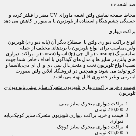
ضد اشعه uv
محاظ صفحه نمایش ولتن اشعه ماورای UV مضر را فیلتر کرده و
خستگی چشم هنگام استفاده از تلویزیون یا مانیتور را کاهش می دهد.
براکت دیواری
انواع براکت دیواری ولتن یا اصطلاح دیگر آن (پایه دیواری) تلویزیون
ولتن،مناسب برای انواع تلویزیون با برندهای مختلف از جمله
سامسونگ (samsung) و ال جی (lg) اسنوا (snowa) و...براکت دیواری
های ولتن در سایز ها و مدل های گوناگون با اهداف خاص شما جهت
نصب انواع تلویزیون تخت و منحنی،ال سی دی و ال ای دی،پلاسما و
کرو تولید می شوند و همچنین در فروشگاه آنلاین ولتن بصورت
اینترنتی و غیر حضوری قابل تهیه می باشند.
قیمت و خرید براکت دیواری تلویزیون متحرک سایز مینی،پایه دیواری
تلویزیون
براکت دیواری متحرک سایز مینی
210,000 تومان
قیمت و خرید براکت دیواری تلویزیون متحرک سایز کوچک،پایه
دیواری
براکت دیواری متحرک سایز کوچک
315,000 تومان