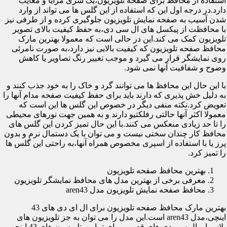
استفاده از محافظ برای صفحه تلویزیون،یک سری مزایا و معایب
دارد.در درجه اول این که استفاده از این گلس ها می تواند از وارد
شدن آسیب به صفحه نمایش تلویزیون جلوگیری کرده و از طرفی نیز
با محافظت از پیکسل های ال سی دی،به حفظ کیفیت بالای تصویر
تلویزیون کمک می کند.این در حالی است که معمولا بهترین مارک
محافظ صفحه تلویزیون که کیفیت بالایی نیز دارد،به صورت نامرئی
روی نمایشگر قرار می گیرد و موجب تغییر رنگ تصاویر یا کاهش
وضوح و شفافیت آنها نمی شود.
با این حال این محافظ ها می توانند گرد و خاک را به خود جذب کنند و
به دلیل خش پذیری که دارند باید برای حفظ کیفیت صفحه مدام آنها را
تعویض کرد.نکته منفی دیگر در خصوص این گلس ها این است که
معمولا اکثر آنها حالتی رفلکتیو دارند و به همین جهت نورهای محیطی
را تا حد زیادی منعکس می کنند.با این حال تمیز کردن این گلس های
محافظ کار چندان سختی نیست و می توان با یک دستمال نرم و بدون
پرز یا با استفاده از اسپری مخصوص همراه آنها،به راحتی این گلس ها
را تمیز کرد.
بهترین محافظ صفحه تلویزیون
معرفی برخی از بهترین مدل های محافظ نمایشگر تلویزیون
محافظ صفحه نمایش تلویزیون مدل aren43
بهترین مارک محافظ صفحه تلویزیون برای ال ای دی های 43
اینچی،مدل aren43 است.این مدل را می توان به جز تلویزیون های
پلاسما و ال سی دی های قدیمی برای تمامی تلویزیون های 43 اینچی