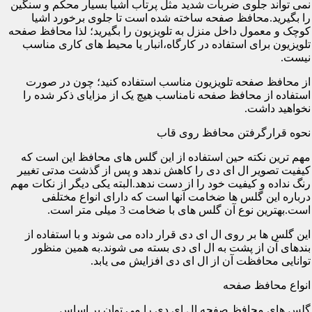
نمی تواند جلوی ضربات شدید مثل پرتاب اشیا بسیار محکم و سنگین
را بگیرید.محافظ صفحه ساخته شده است تا جلوی برخورد اشیا
کوچک و معمول داخل منزل به تلویزیون را بگیرید؛ لذا محافظ صفحه
تلویزیون برای استفاده در کارگاه،انبار یا محیط های کاری مناسب
نیست.
از محافظ صفحه تلویزیون مناسب استفاده کنید؛ چون در صورت
استفاده از محافظ صفحه نامناسب هیچ یک از مزایای ذکر شده را
نخواهید داشت.
نحوه قرارگرفتن محافظ روی قاب
مهم ترین نکته حین استفاده از این گلس های محافظ این است که
کیفیت تصویر ال ای دی را کاهش ندهد و پس از گذشت مدتی تغییر
رنگ نداده و کیفیت خود را از دست ندهد.البته یکی دیگر از نکات مهم
درباره این گلس ها ضخامت آنها است که دارای انواع مختلفی
است.بهترین نوع آن گلس های با ضخامت 3 میلی متر است.
این گلس ها بر روی ال ای دی قرار داده می شوند و با استفاده از
بندهای آن از پشت به ال ای دی بسته می شوند.به همین منظور
توانایی محافظت آن از ال ای دی افزایش می یابد.
انواع محافظ صفحه
گلس های محافظ صفحه ال ای دی را می توان بر اساس