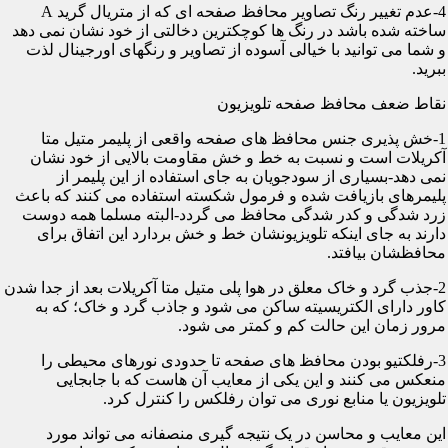
4-عدم تغییر رنگ تصاویر محافظ صفحه ای که از متریال گرید A
ساخته شده باشد در رنگ ها کوچکترین دخالتی از خود نشان نمی دهد
و شما می توانید با خیالی آسوده از تصاویر و رنگهای اورجینال لذت
ببرید.
نقاط ضعف محافظ صفحه تلویزیون
1-خش پذیری جنس محافظ های صفحه واقعی از پلیمر متیل متا
آکریلات است و نسبت به خط و خش مقاومت بالایی از خود نشان
نمی دهد-بسیاری از سودجویان به جای استفاده از این پلیمر از
پلیمرهای بازیافت شده و فرمول شکسته استفاده می کنند که باعث
زرد شدگی و کدر شدگی محافظ می گردد-البته مسلما همه دوست
دارند به جای اینکه تلویزیونشان خط و خش بردارد این اتفاق برای
محافظشان بیافتد.
2-جذب گرد و خاک معلق در هوا پلی متیل متا آکریلات بعد از جدا شدن
کاور دارای الکتریسیته ساکن می شود و جاذب گرد و خاک؛ که به
مرور زمان این حالت کم و کمتر می شود.
3-رفلکتیو بودن محافظ های صفحه تا حدودی نورهای محیطی را
منعکس می کنند و این یکی از معایب آن هاست که با جابجایی
تلویزیون یا منابع نوری می توان رفلکس را کنترل کرد.
این معایب و محاسن در یک نتیجه گیری منصفانه می تواند مورد