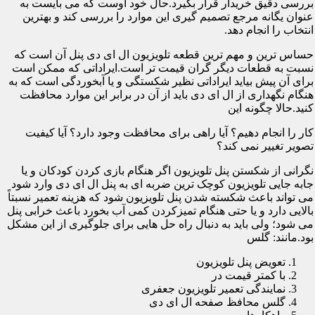
بررسی دقیق خریدار قرار بگیرد.حال خود اوست که می بایست به
عنوان یگانه مرجع تصمیم گیری این موارد را بررسی کند و بهترین
انتخاب را انجام دهد.
حساس ترین و مهم ترین قطعه تلویزیون ال ای دی پنل آن است که
نسبت به قطعات دیگر گران قیمت تر است.ایراداتی که ممکن است
برای آن پیش بیاید ایراداتی نظیر شکستگی و یا آبخوردگی است که به
هنگام نگهداری از ال ای دی باید از آن در برابر این موارد محافظت
کنید.حالا چگونه این
کار را انجام دهیم؟ آیا راهی برای محافظت وجود دارد؟ آیا کیفیت
تصویر تغییر نمی کند؟
نگرانی از شکستن پنل تلویزیون اگر هنگام بازی کردن کودکان و یا
جابه جایی تلویزیون کوچک ترین ضربه ای به پنل ال ای دی وارد شود
می تواند باعث شکسته شدن پنل تلویزیون شود که هزینه تعمیر نسبتاً
بالایی دارد و یا حتی هنگام تمیزکردن کمی آب بخورد باعث خرابی پنل
می شود؛ ولی باید به دنبال راه حل هایی برای جلوگیری از این مشکل
بود.مانند: گلس
تعویض پنل تلویزیون
با کمتر قیمت در
نمایندگی تعمیر تلویزیون جعفری
گلس محافظ صفحه ال ای دی