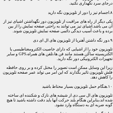
درجای سرد نگهداری نکنید.
۸.اجسام تیز را دور از تلویزیون نگه دارید
یکی دیگر از راه های مراقبت از تلویزیون دور نگهداشتن اشیای تیز از
آن می باشد.اشیای تیز می توانند به راحتی صفحه نمایش را از بین
برده و باعث آسیب دیدگی دائمی صفحه نمایش تلویزیون شوند.
۹.دور نگه داشتن آهنربا از تلویزیون های ال ای دی
تلویزیون خود را از اشیایی که دارای خاصیت الکترومغناطیسی یا
الکتریسیته ساکن هستند مانند فن ها،تلفن های همراه،GPS و سایر
تجهیزات الکترونیکی دور نگه دارید.
زیرا این وسایل ممکن است تصویر را مختل کرده و بر روی حافظه
فلش تلویزیون تاثیر بگذارند که این امر می تواند عمر صفحه تلویزیون
را کاهش دهد.
۱۰.هنگام حمل تلویزیون بسیار محتاط باشید
تلویزیون های ال سی دی از شیشه های نازک و شکننده ای ساخته
شده اند،بنابراین هنگام بلند حرکت آنها باید دقت داشته باشید تا هیچ
گونه ضربه ای به دستگاه وارد نشود.