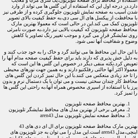
استفاده از محافظ برای صفحه تلویزیون،یک سری مزایا و معایب
دارد.در درجه اول این که استفاده از این گلس ها می تواند از وارد
شدن آسیب به صفحه نمایش تلویزیون جلوگیری کرده و از طرفی نیز
با محافظت از پیکسل های ال سی دی،به حفظ کیفیت بالای تصویر
تلویزیون کمک می کند.این در حالی است که معمولا بهترین مارک
محافظ صفحه تلویزیون که کیفیت بالایی نیز دارد،به صورت نامرئی
روی نمایشگر قرار می گیرد و موجب تغییر رنگ تصاویر یا کاهش
وضوح و شفافیت آنها نمی شود.
با این حال این محافظ ها می توانند گرد و خاک را به خود جذب کنند و
به دلیل خش پذیری که دارند باید برای حفظ کیفیت صفحه مدام آنها را
تعویض کرد.نکته منفی دیگر در خصوص این گلس ها این است که
معمولا اکثر آنها حالتی رفلکتیو دارند و به همین جهت نورهای محیطی
را تا حد زیادی منعکس می کنند.با این حال تمیز کردن این گلس های
محافظ کار چندان سختی نیست و می توان با یک دستمال نرم و بدون
پرز یا با استفاده از اسپری مخصوص همراه آنها،به راحتی این گلس ها
را تمیز کرد.
بهترین محافظ صفحه تلویزیون
معرفی برخی از بهترین مدل های محافظ نمایشگر تلویزیون
محافظ صفحه نمایش تلویزیون مدل aren43
بهترین مارک محافظ صفحه تلویزیون برای ال ای دی های 43
اینچی،مدل aren43 است.این مدل را می توان به جز تلویزیون های
پلاسما و ال سی دی های قدیمی برای تمامی تلویزیون های 43 اینچی