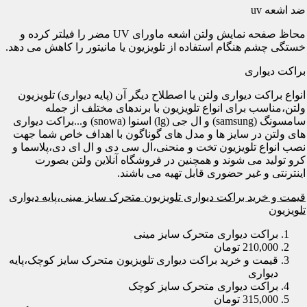
ضد اشعه uv
محاظ صفحه نمایش ولتن اشعه ماورای UV مضر را فیلتر کرده و
خستگی چشم هنگام استفاده از تلویزیون یا مانیتور را کاهش می دهد.
براکت دیواری
انواع براکت دیواری ولتن یا اصطلاح دیگر آن (پایه دیواری) تلویزیون
ولتن،مناسب برای انواع تلویزیون با برندهای مختلف از جمله
سامسونگ (samsung) و ال جی (lg) اسنوا (snowa) و...براکت دیواری
های ولتن در سایز ها و مدل های گوناگون با اهداف خاص شما جهت
نصب انواع تلویزیون تخت و منحنی،ال سی دی و ال ای دی،پلاسما و
کرو تولید می شوند و همچنین در فروشگاه آنلاین ولتن بصورت
اینترنتی و غیر حضوری قابل تهیه می باشند.
قیمت و خرید براکت دیواری تلویزیون متحرک سایز مینی،پایه دیواری
تلویزیون
براکت دیواری متحرک سایز مینی
210,000 تومان
قیمت و خرید براکت دیواری تلویزیون متحرک سایز کوچک،پایه
دیواری
براکت دیواری متحرک سایز کوچک
315,000 تومان