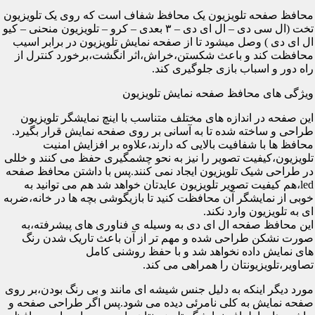
محافظ صفحه تلویزیون یک محافظ شفاف است که روی یک تلویزیون
تخت (ال سی دی – ال ای دی – ۳ بعدی – کرو – تلویزیون منحنی – کیو
ال ای دی ) وصل میشود تا از صفحه نمایش تلویزیون در برابر اسیب
محافظت کند و باعث شکستن،خراش،اثر انگشت،برخورد کنترل از
راه دور و اسباب بازی جلوگیری کند.
ویژگی های محافظ صفحه نمایش تلویزیون
این صفحه در اندازه های مختلف متناسب با اینچ نمایشگر تلویزیون
طراحی و ساخته شده تا به آسانی بر روی صفحه نمایش قرار بگیرد.
محافظ ها با شفافیت بالایی که دارند،علاوه بر افزایش امنیت
تلویزیون،کیفیت تصویر را نیز به نحو چشمگیری حفظ می کنند و خللی
در طراحی شیک تلویزیون ایجاد نمی کنند.پس با داشتن محافظ صفحه
led،هم کیفیت تصویر تلویزیون عایدتان خواهد شد هم می توانید به
خوبی از نمایشگر آن محافظت کنید تا بازیگوشی بچه ها در خانه،ضربه
ای به تلویزیون وارد نکند.
این محافظ صفحه ال ای دی به وسیله ی فناوری های پیشرفته،به
صورت نشکن طراحی شده و مهم تر از آن باعث تاریک شدن رنگ
های نمایش داده نخواهد شد و با حفظ روشنی کامل
تصاویر،تلویزیونتان را همراهی می کند.
مورد دیگر اینکه به دلیل جنس شیشه ای مانند و بی رنگ بودن،بر روی
صفحه نمایش به کلی نامرئی دیده می شود.پس اگر طراحی صفحه و