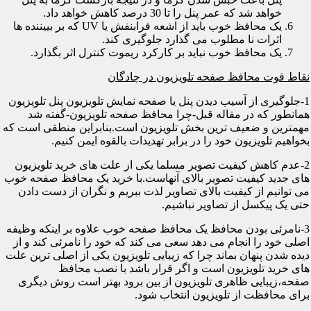
خواهد شد که عمر پنل را تا 30 درصد کاهش خواهد داد.
یک محافظ خوب باید از اشعه فرابنفش یا UV که بر بییننده ها
اثرات نا مطلوب می گذارد جلوگیری کند.
یک محافظ خوب نباید بر کارکرد ریموت کنترل اثر بگذارد.
نقاط قوت محافظ صفحه تلویزیون در چادگان
1-جلوگیری از آسیب دیدن پنل یا صفحه نمایش تلویزیون پنل تلویزیون
همانطور که در مقاله قبل-چرا محافظ صفحه تلویزیون-گفته شد
مهمترین و ضعیف ترین بخش تلویزیون است.بنابراین منطقی است که
بخواهیم تلویزیون خود را در برابر تهدیدات بالقوه ایمن کنیم.
2-عدم کاهش کیفیت تصویر مسلما یکی از علت های خرید تلویزیون
های جدید کیفیت تصویر بالای آنهاست.با خرید یک محافظ صفحه خوب
می توانیم از کیفیت بالای تصاویر لذت ببریم و نگران از دست دادن
حتی یک پیکسل از تصاویر نباشیم.
3-نامرئی بودن محافظ یک محافظ صفحه خوب علاوه بر اینکه وظیفه
اصلی خود را انجام می دهد سعی می کند که خود را نامرئی کند و از
دیده شدن پنهان بماند چرا که زیبایی تلویزیون یکی از اصلی ترین علت
های خرید تلویزیون است و اگر قرار باشد با نصب محافظ
صفحه،زیبایی ظاهری تلویزیون از بین برود بهتر است روش دیگری
برای محافظت از تلویزیون انتخاب شود.