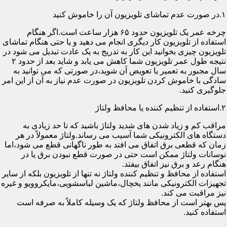
۱.در صورت عدم تماشای تلویزیون آن را خاموش کنید
چرخه عمر یک تلویزیون حدود ۶۵ هزار ساعت است.اگر هنگام
استفاده از تلویزیون کار دیگری انجام می دهید و یا حتی هنگام تماشای
تلویزیون چیزی بخوانید این کار به تدریج به یک عادت تبدیل می شود در
نتیجه طول عمر تلویزیون شما کاهش می یابد و شاید بعد از حدود ۲
سال مجبور به تعمیر یا تعویض آن شوید،در صورتی که می توانید به
سادگی با خاموش کردن تلویزیون در صورت عدم نیاز به آن از این امر
جلوگیری کنید.
۲.استفاده از تنظیم کننده یا محافظ ولتاژ
مراقب کم و زیاد شدن های شدید ولتاژ باشید که تا حد زیادی به
دستگاه های الکترونیکی شما آسیب می رساند.ولتاژ معمولاً در هر
زمان که قطعی برق اتفاق می افتد به طور ناگهانی قطع می شود،اما
نوسانات ولتاژ ممکن است حتی در صورت قطع نبودن برق یا در
هنگام رعد و برق نیز اتفاق بیفتد.
استفاده از محافظ و تنظیم کننده ولتاژ نه تنها از تلویزیون بلکه از سایر
تجهیزات الکترونیکی مانند یخچال،ماشین لباسشویی،مایکروویو و غیره
نیز مراقبت می کند.
پس بهتر است از محافظ ولتاژ که یک وسیله کاملاً به صرفه است
استفاده کنید.