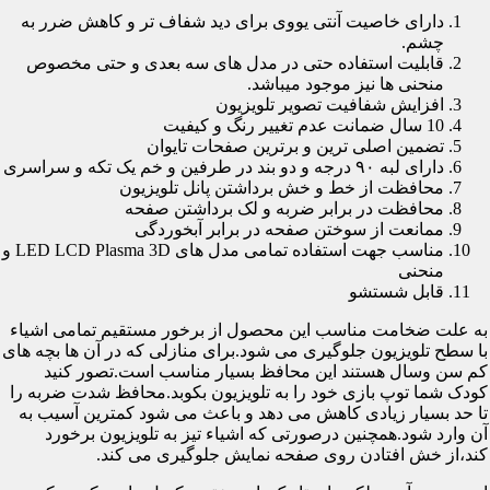
دارای خاصیت آنتی یووی برای دید شفاف تر و کاهش ضرر به
چشم.
قابلیت استفاده حتی در مدل های سه بعدی و حتی مخصوص
منحنی ها نیز موجود میباشد.
افزایش شفافیت تصویر تلویزیون
10 سال ضمانت عدم تغییر رنگ و کیفیت
تضمین اصلی ترین و برترین صفحات تایوان
دارای لبه ۹۰ درجه و دو بند در طرفین و خم یک تکه و سراسری
محافظت از خط و خش برداشتن پانل تلویزیون
محافظت در برابر ضربه و لک برداشتن صفحه
ممانعت از سوختن صفحه در برابر آبخوردگی
مناسب جهت استفاده تمامی مدل های LED LCD Plasma 3D و
منحنی
قابل شستشو
به علت ضخامت مناسب این محصول از برخور مستقیم تمامی اشیاء
با سطح تلویزیون جلوگیری می شود.برای منازلی که در آن ها بچه های
کم سن وسال هستند این محافظ بسیار مناسب است.تصور کنید
کودک شما توپ بازی خود را به تلویزیون بکوبد.محافظ شدت ضربه را
تا حد بسیار زیادی کاهش می دهد و باعث می شود کمترین آسیب به
آن وارد شود.همچنین درصورتی که اشیاء تیز به تلویزیون برخورد
کند،از خش افتادن روی صفحه نمایش جلوگیری می کند.