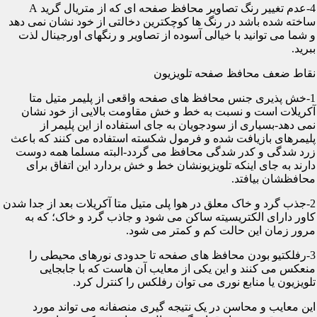
4-عدم تغییر رنگ تصاویر محافظ صفحه ای که از متریال گرید A
ساخته شده باشد در رنگ ها کوچکترین دخالتی از خود نشان نمی دهد
و شما می توانید با خیالی آسوده از تصاویر و رنگهای اورجینال لذت
ببرید.
نقاط ضعف محافظ صفحه تلویزیون
1-خش پذیری جنس محافظ های صفحه واقعی از پلیمر متیل متا
آکریلات است و نسبت به خط و خش مقاومت بالایی از خود نشان
نمی دهد-بسیاری از سودجویان به جای استفاده از این پلیمر از
پلیمرهای بازیافت شده و فرمول شکسته استفاده می کنند که باعث
زرد شدگی و کدر شدگی محافظ می گردد-البته مسلما همه دوست
دارند به جای اینکه تلویزیونشان خط و خش بردارد این اتفاق برای
محافظشان بیافتد.
2-جذب گرد و خاک معلق در هوا پلی متیل متا آکریلات بعد از جدا شدن
کاور دارای الکتریسیته ساکن می شود و جاذب گرد و خاک؛ که به
مرور زمان این حالت کم و کمتر می شود.
3-رفلکتیو بودن محافظ های صفحه تا حدودی نورهای محیطی را
منعکس می کنند و این یکی از معایب آن هاست که با جابجایی
تلویزیون یا منابع نوری می توان رفلکس را کنترل کرد.
این معایب و محاسن در یک نتیجه گیری منصفانه می تواند مورد