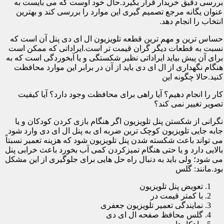
بررسی دقیق خریدار قرار بگیرد.حال خود اوست که می بایست به
عنوان یگانه مرجع تصمیم گیری این موارد را بررسی کند و بهترین
انتخاب را انجام دهد.
حساس ترین و مهم ترین قطعه تلویزیون ال ای دی پنل آن است که
نسبت به قطعات دیگر گران قیمت تر است.ایراداتی که ممکن است
برای آن پیش بیاید ایراداتی نظیر شکستگی و یا آبخوردگی است که به
هنگام نگهداری از ال ای دی باید از آن در برابر این موارد محافظت
کنید.حالا چگونه این
کار را انجام دهیم؟ آیا راهی برای محافظت وجود دارد؟ آیا کیفیت
تصویر تغییر نمی کند؟
نگرانی از شکستن پنل تلویزیون اگر هنگام بازی کردن کودکان و یا
جابه جایی تلویزیون کوچک ترین ضربه ای به پنل ال ای دی وارد شود
می تواند باعث شکسته شدن پنل تلویزیون شود که هزینه تعمیر نسبتاً
بالایی دارد و یا حتی هنگام تمیزکردن کمی آب بخورد باعث خرابی پنل
می شود؛ ولی باید به دنبال راه حل هایی برای جلوگیری از این مشکل
بود.مانند: گلس
تعویض پنل تلویزیون
با کمتر قیمت در
نمایندگی تعمیر تلویزیون جعفری
گلس محافظ صفحه ال ای دی