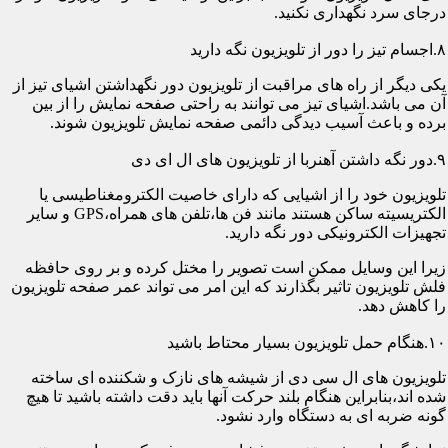
درجای سرد نگهداری نکنید.
۸.اجسام تیز را دور از تلویزیون نگه دارید
یکی دیگر از راه های مراقبت از تلویزیون دور نگهداشتن اشیای تیز از
آن می باشد.اشیای تیز می توانند به راحتی صفحه نمایش را از بین
برده و باعث آسیب دیدگی دائمی صفحه نمایش تلویزیون شوند.
۹.دور نگه داشتن آهنربا از تلویزیون های ال ای دی
تلویزیون خود را از اشیایی که دارای خاصیت الکترومغناطیسی یا
الکتریسیته ساکن هستند مانند فن ها،تلفن های همراه،GPS و سایر
تجهیزات الکترونیکی دور نگه دارید.
زیرا این وسایل ممکن است تصویر را مختل کرده و بر روی حافظه
فلش تلویزیون تاثیر بگذارند که این امر می تواند عمر صفحه تلویزیون
را کاهش دهد.
۱۰.هنگام حمل تلویزیون بسیار محتاط باشید
تلویزیون های ال سی دی از شیشه های نازک و شکننده ای ساخته
شده اند،بنابراین هنگام بلند حرکت آنها باید دقت داشته باشید تا هیچ
گونه ضربه ای به دستگاه وارد نشود.