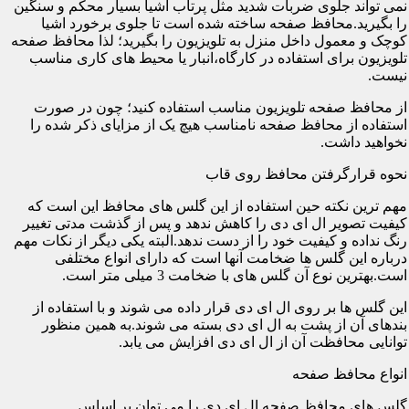
نمی تواند جلوی ضربات شدید مثل پرتاب اشیا بسیار محکم و سنگین
را بگیرید.محافظ صفحه ساخته شده است تا جلوی برخورد اشیا
کوچک و معمول داخل منزل به تلویزیون را بگیرید؛ لذا محافظ صفحه
تلویزیون برای استفاده در کارگاه،انبار یا محیط های کاری مناسب
نیست.
از محافظ صفحه تلویزیون مناسب استفاده کنید؛ چون در صورت
استفاده از محافظ صفحه نامناسب هیچ یک از مزایای ذکر شده را
نخواهید داشت.
نحوه قرارگرفتن محافظ روی قاب
مهم ترین نکته حین استفاده از این گلس های محافظ این است که
کیفیت تصویر ال ای دی را کاهش ندهد و پس از گذشت مدتی تغییر
رنگ نداده و کیفیت خود را از دست ندهد.البته یکی دیگر از نکات مهم
درباره این گلس ها ضخامت آنها است که دارای انواع مختلفی
است.بهترین نوع آن گلس های با ضخامت 3 میلی متر است.
این گلس ها بر روی ال ای دی قرار داده می شوند و با استفاده از
بندهای آن از پشت به ال ای دی بسته می شوند.به همین منظور
توانایی محافظت آن از ال ای دی افزایش می یابد.
انواع محافظ صفحه
گلس های محافظ صفحه ال ای دی را می توان بر اساس