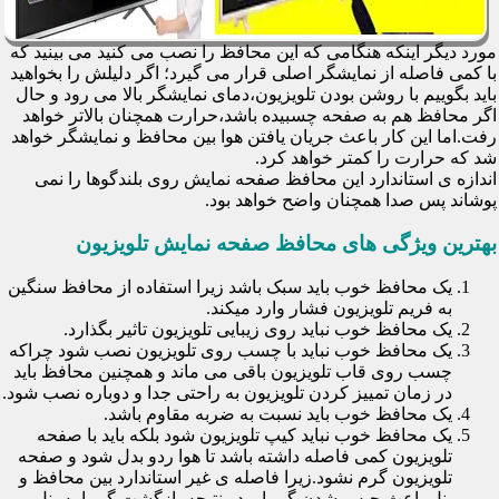
مورد دیگر اینکه هنگامی که این محافظ را نصب می کنید می بینید که
با کمی فاصله از نمایشگر اصلی قرار می گیرد؛ اگر دلیلش را بخواهید
باید بگوییم با روشن بودن تلویزیون،دمای نمایشگر بالا می رود و حال
اگر محافظ هم به صفحه چسبیده باشد،حرارت همچنان بالاتر خواهد
رفت.اما این کار باعث جریان یافتن هوا بین محافظ و نمایشگر خواهد
شد که حرارت را کمتر خواهد کرد.
اندازه ی استاندارد این محافظ صفحه نمایش روی بلندگوها را نمی
پوشاند پس صدا همچنان واضح خواهد بود.
بهترین ویژگی های محافظ صفحه نمایش تلویزیون
یک محافظ خوب باید سبک باشد زیرا استفاده از محافظ سنگین
به فریم تلویزیون فشار وارد میکند.
یک محافظ خوب نباید روی زیبایی تلویزیون تاثیر بگذارد.
یک محافظ خوب نباید با چسب روی تلویزیون نصب شود چراکه
چسب روی قاب تلویزیون باقی می ماند و همچنین محافظ باید
در زمان تمییز کردن تلویزیون به راحتی جدا و دوباره نصب شود.
یک محافظ خوب باید نسبت به ضربه مقاوم باشد.
یک محافظ خوب نباید کیپ تلویزیون شود بلکه باید با صفحه
تلویزیون کمی فاصله داشته باشد تا هوا ردو بدل شود و صفحه
تلویزیون گرم نشود.زیرا فاصله ی غیر استاندارد بین محافظ و
پنل باعث حبس شدن گرما و در نتیجه بازگشت گرما به پنل