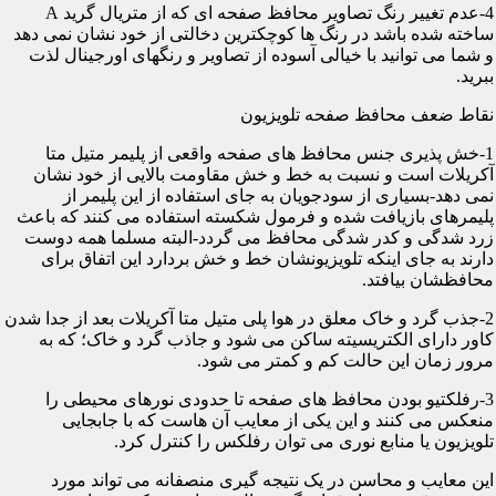
4-عدم تغییر رنگ تصاویر محافظ صفحه ای که از متریال گرید A
ساخته شده باشد در رنگ ها کوچکترین دخالتی از خود نشان نمی دهد
و شما می توانید با خیالی آسوده از تصاویر و رنگهای اورجینال لذت
ببرید.
نقاط ضعف محافظ صفحه تلویزیون
1-خش پذیری جنس محافظ های صفحه واقعی از پلیمر متیل متا
آکریلات است و نسبت به خط و خش مقاومت بالایی از خود نشان
نمی دهد-بسیاری از سودجویان به جای استفاده از این پلیمر از
پلیمرهای بازیافت شده و فرمول شکسته استفاده می کنند که باعث
زرد شدگی و کدر شدگی محافظ می گردد-البته مسلما همه دوست
دارند به جای اینکه تلویزیونشان خط و خش بردارد این اتفاق برای
محافظشان بیافتد.
2-جذب گرد و خاک معلق در هوا پلی متیل متا آکریلات بعد از جدا شدن
کاور دارای الکتریسیته ساکن می شود و جاذب گرد و خاک؛ که به
مرور زمان این حالت کم و کمتر می شود.
3-رفلکتیو بودن محافظ های صفحه تا حدودی نورهای محیطی را
منعکس می کنند و این یکی از معایب آن هاست که با جابجایی
تلویزیون یا منابع نوری می توان رفلکس را کنترل کرد.
این معایب و محاسن در یک نتیجه گیری منصفانه می تواند مورد