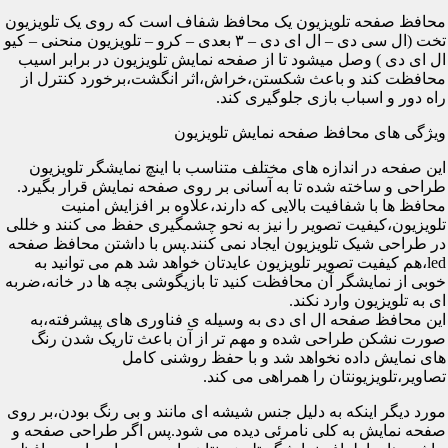
محافظ صفحه تلویزیون یک محافظ شفاف است که روی یک تلویزیون
تخت (ال سی دی – ال ای دی – ۳ بعدی – کرو – تلویزیون منحنی – کیو
ال ای دی ) وصل میشود تا از صفحه نمایش تلویزیون در برابر اسیب
محافظت کند و باعث شکستن،خراش،اثر انگشت،برخورد کنترل از
راه دور و اسباب بازی جلوگیری کند.
ویژگی های محافظ صفحه نمایش تلویزیون
این صفحه در اندازه های مختلف متناسب با اینچ نمایشگر تلویزیون
طراحی و ساخته شده تا به آسانی بر روی صفحه نمایش قرار بگیرد.
محافظ ها با شفافیت بالایی که دارند،علاوه بر افزایش امنیت
تلویزیون،کیفیت تصویر را نیز به نحو چشمگیری حفظ می کنند و خللی
در طراحی شیک تلویزیون ایجاد نمی کنند.پس با داشتن محافظ صفحه
led،هم کیفیت تصویر تلویزیون عایدتان خواهد شد هم می توانید به
خوبی از نمایشگر آن محافظت کنید تا بازیگوشی بچه ها در خانه،ضربه
ای به تلویزیون وارد نکند.
این محافظ صفحه ال ای دی به وسیله ی فناوری های پیشرفته،به
صورت نشکن طراحی شده و مهم تر از آن باعث تاریک شدن رنگ
های نمایش داده نخواهد شد و با حفظ روشنی کامل
تصاویر،تلویزیونتان را همراهی می کند.
مورد دیگر اینکه به دلیل جنس شیشه ای مانند و بی رنگ بودن،بر روی
صفحه نمایش به کلی نامرئی دیده می شود.پس اگر طراحی صفحه و