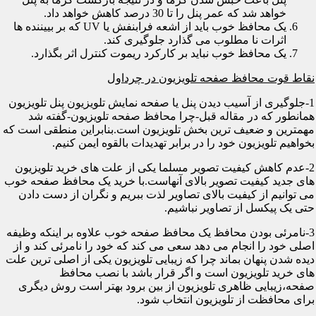
خواهد شد که عمر پنل را تا 30 درصد کاهش خواهد داد.
یک محافظ خوب باید از اشعه فرابنفش یا UV که بر بییننده ها
اثرات نا مطلوب می گذارد جلوگیری کند.
یک محافظ خوب نباید بر کارکرد ریموت کنترل اثر بگذارد.
نقاط قوت محافظ صفحه تلویزیون در چرداول
1-جلوگیری از آسیب دیدن پنل یا صفحه نمایش تلویزیون پنل تلویزیون
همانطور که در مقاله قبل-چرا محافظ صفحه تلویزیون-گفته شد
مهمترین و ضعیف ترین بخش تلویزیون است.بنابراین منطقی است که
بخواهیم تلویزیون خود را در برابر تهدیدات بالقوه ایمن کنیم.
2-عدم کاهش کیفیت تصویر مسلما یکی از علت های خرید تلویزیون
های جدید کیفیت تصویر بالای آنهاست.با خرید یک محافظ صفحه خوب
می توانیم از کیفیت بالای تصاویر لذت ببریم و نگران از دست دادن
حتی یک پیکسل از تصاویر نباشیم.
3-نامرئی بودن محافظ یک محافظ صفحه خوب علاوه بر اینکه وظیفه
اصلی خود را انجام می دهد سعی می کند که خود را نامرئی کند و از
دیده شدن پنهان بماند چرا که زیبایی تلویزیون یکی از اصلی ترین علت
های خرید تلویزیون است و اگر قرار باشد با نصب محافظ
صفحه،زیبایی ظاهری تلویزیون از بین برود بهتر است روش دیگری
برای محافظت از تلویزیون انتخاب شود.