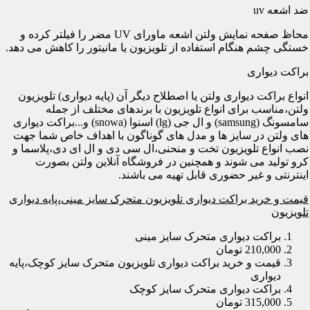
ضد اشعه uv
محاظ صفحه نمایش ولتن اشعه ماورای UV مضر را فیلتر کرده و
خستگی چشم هنگام استفاده از تلویزیون یا مانیتور را کاهش می دهد.
براکت دیواری
انواع براکت دیواری ولتن یا اصطلاح دیگر آن (پایه دیواری) تلویزیون
ولتن،مناسب برای انواع تلویزیون با برندهای مختلف از جمله
سامسونگ (samsung) و ال جی (lg) اسنوا (snowa) و...براکت دیواری
های ولتن در سایز ها و مدل های گوناگون با اهداف خاص شما جهت
نصب انواع تلویزیون تخت و منحنی،ال سی دی و ال ای دی،پلاسما و
کرو تولید می شوند و همچنین در فروشگاه آنلاین ولتن بصورت
اینترنتی و غیر حضوری قابل تهیه می باشند.
قیمت و خرید براکت دیواری تلویزیون متحرک سایز مینی،پایه دیواری
تلویزیون
براکت دیواری متحرک سایز مینی
210,000 تومان
قیمت و خرید براکت دیواری تلویزیون متحرک سایز کوچک،پایه
دیواری
براکت دیواری متحرک سایز کوچک
315,000 تومان