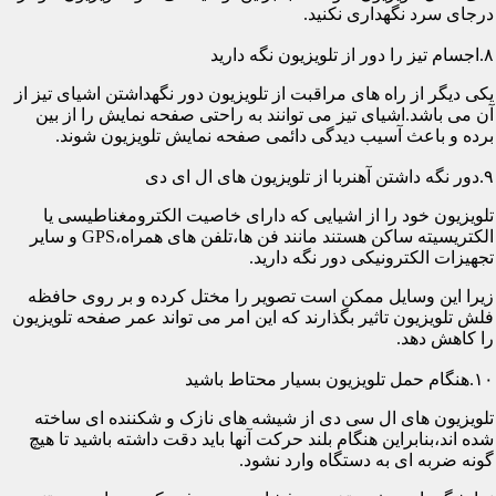
درجای سرد نگهداری نکنید.
۸.اجسام تیز را دور از تلویزیون نگه دارید
یکی دیگر از راه های مراقبت از تلویزیون دور نگهداشتن اشیای تیز از
آن می باشد.اشیای تیز می توانند به راحتی صفحه نمایش را از بین
برده و باعث آسیب دیدگی دائمی صفحه نمایش تلویزیون شوند.
۹.دور نگه داشتن آهنربا از تلویزیون های ال ای دی
تلویزیون خود را از اشیایی که دارای خاصیت الکترومغناطیسی یا
الکتریسیته ساکن هستند مانند فن ها،تلفن های همراه،GPS و سایر
تجهیزات الکترونیکی دور نگه دارید.
زیرا این وسایل ممکن است تصویر را مختل کرده و بر روی حافظه
فلش تلویزیون تاثیر بگذارند که این امر می تواند عمر صفحه تلویزیون
را کاهش دهد.
۱۰.هنگام حمل تلویزیون بسیار محتاط باشید
تلویزیون های ال سی دی از شیشه های نازک و شکننده ای ساخته
شده اند،بنابراین هنگام بلند حرکت آنها باید دقت داشته باشید تا هیچ
گونه ضربه ای به دستگاه وارد نشود.