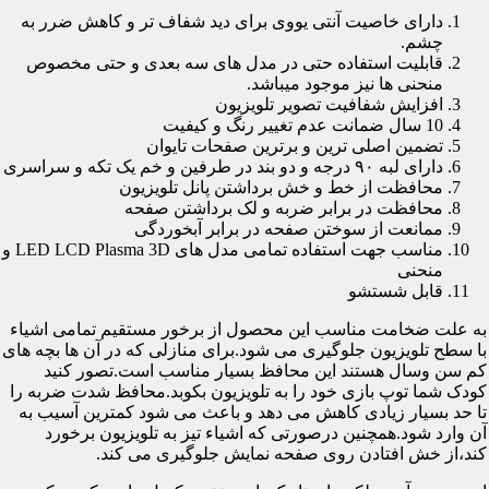
دارای خاصیت آنتی یووی برای دید شفاف تر و کاهش ضرر به
چشم.
قابلیت استفاده حتی در مدل های سه بعدی و حتی مخصوص
منحنی ها نیز موجود میباشد.
افزایش شفافیت تصویر تلویزیون
10 سال ضمانت عدم تغییر رنگ و کیفیت
تضمین اصلی ترین و برترین صفحات تایوان
دارای لبه ۹۰ درجه و دو بند در طرفین و خم یک تکه و سراسری
محافظت از خط و خش برداشتن پانل تلویزیون
محافظت در برابر ضربه و لک برداشتن صفحه
ممانعت از سوختن صفحه در برابر آبخوردگی
مناسب جهت استفاده تمامی مدل های LED LCD Plasma 3D و
منحنی
قابل شستشو
به علت ضخامت مناسب این محصول از برخور مستقیم تمامی اشیاء
با سطح تلویزیون جلوگیری می شود.برای منازلی که در آن ها بچه های
کم سن وسال هستند این محافظ بسیار مناسب است.تصور کنید
کودک شما توپ بازی خود را به تلویزیون بکوبد.محافظ شدت ضربه را
تا حد بسیار زیادی کاهش می دهد و باعث می شود کمترین آسیب به
آن وارد شود.همچنین درصورتی که اشیاء تیز به تلویزیون برخورد
کند،از خش افتادن روی صفحه نمایش جلوگیری می کند.