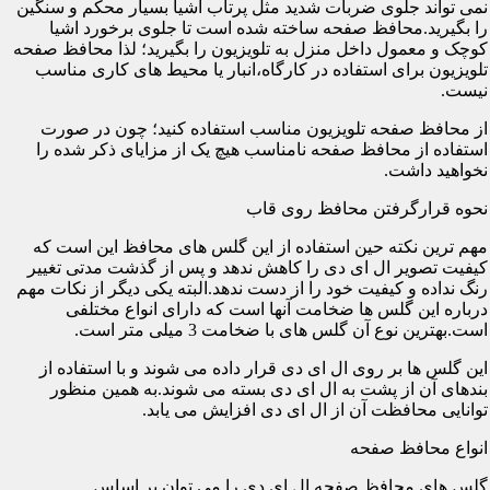
نمی تواند جلوی ضربات شدید مثل پرتاب اشیا بسیار محکم و سنگین
را بگیرید.محافظ صفحه ساخته شده است تا جلوی برخورد اشیا
کوچک و معمول داخل منزل به تلویزیون را بگیرید؛ لذا محافظ صفحه
تلویزیون برای استفاده در کارگاه،انبار یا محیط های کاری مناسب
نیست.
از محافظ صفحه تلویزیون مناسب استفاده کنید؛ چون در صورت
استفاده از محافظ صفحه نامناسب هیچ یک از مزایای ذکر شده را
نخواهید داشت.
نحوه قرارگرفتن محافظ روی قاب
مهم ترین نکته حین استفاده از این گلس های محافظ این است که
کیفیت تصویر ال ای دی را کاهش ندهد و پس از گذشت مدتی تغییر
رنگ نداده و کیفیت خود را از دست ندهد.البته یکی دیگر از نکات مهم
درباره این گلس ها ضخامت آنها است که دارای انواع مختلفی
است.بهترین نوع آن گلس های با ضخامت 3 میلی متر است.
این گلس ها بر روی ال ای دی قرار داده می شوند و با استفاده از
بندهای آن از پشت به ال ای دی بسته می شوند.به همین منظور
توانایی محافظت آن از ال ای دی افزایش می یابد.
انواع محافظ صفحه
گلس های محافظ صفحه ال ای دی را می توان بر اساس