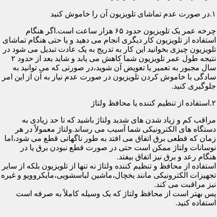
۱.در صورت عدم تماشای تلویزیون آن را خاموش کنید
چرخه عمر یک تلویزیون حدود ۶۵ هزار ساعت است.اگر هنگام
استفاده از تلویزیون کار دیگری انجام می دهید و یا حتی هنگام تماشای
تلویزیون چیزی بخوانید این کار به تدریج به یک عادت تبدیل می شود در
نتیجه طول عمر تلویزیون شما کاهش می یابد و شاید بعد از حدود ۲
سال مجبور به تعمیر یا تعویض آن شوید،در صورتی که می توانید به
سادگی با خاموش کردن تلویزیون در صورت عدم نیاز به آن از این امر
جلوگیری کنید.
۲.استفاده از تنظیم کننده یا محافظ ولتاژ
مراقب کم و زیاد شدن های شدید ولتاژ باشید که تا حد زیادی به
دستگاه های الکترونیکی شما آسیب می رساند.ولتاژ معمولاً در هر
زمان که قطعی برق اتفاق می افتد به طور ناگهانی قطع می شود،اما
نوسانات ولتاژ ممکن است حتی در صورت قطع نبودن برق یا در
هنگام رعد و برق نیز اتفاق بیفتد.
استفاده از محافظ و تنظیم کننده ولتاژ نه تنها از تلویزیون بلکه از سایر
تجهیزات الکترونیکی مانند یخچال،ماشین لباسشویی،مایکروویو و غیره
نیز مراقبت می کند.
پس بهتر است از محافظ ولتاژ که یک وسیله کاملاً به صرفه است
استفاده کنید.