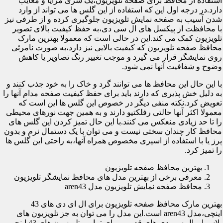
استفاده از محافظ برای صفحه تلویزیون،یک سری مزایا و معایب
دارد.در درجه اول این که استفاده از این گلس ها می تواند از وارد
شدن آسیب به صفحه نمایش تلویزیون جلوگیری کرده و از طرفی نیز
با محافظت از پیکسل های ال سی دی،به حفظ کیفیت بالای تصویر
تلویزیون کمک می کند.این در حالی است که معمولا بهترین مارک
محافظ صفحه تلویزیون که کیفیت بالایی نیز دارد،به صورت نامرئی
روی نمایشگر قرار می گیرد و موجب تغییر رنگ تصاویر یا کاهش
وضوح و شفافیت آنها نمی شود.
با این حال این محافظ ها می توانند گرد و خاک را به خود جذب کنند و
به دلیل خش پذیری که دارند باید برای حفظ کیفیت صفحه مدام آنها را
تعویض کرد.نکته منفی دیگر در خصوص این گلس ها این است که
معمولا اکثر آنها حالتی رفلکتیو دارند و به همین جهت نورهای محیطی
را تا حد زیادی منعکس می کنند.با این حال تمیز کردن این گلس های
محافظ کار چندان سختی نیست و می توان با یک دستمال نرم و بدون
پرز یا با استفاده از اسپری مخصوص همراه آنها،به راحتی این گلس ها
را تمیز کرد.
بهترین محافظ صفحه تلویزیون
معرفی برخی از بهترین مدل های محافظ نمایشگر تلویزیون
محافظ صفحه نمایش تلویزیون مدل aren43
بهترین مارک محافظ صفحه تلویزیون برای ال ای دی های 43
اینچی،مدل aren43 است.این مدل را می توان به جز تلویزیون های
پلاسما و ال سی دی های قدیمی برای تمامی تلویزیون های 43 اینچی