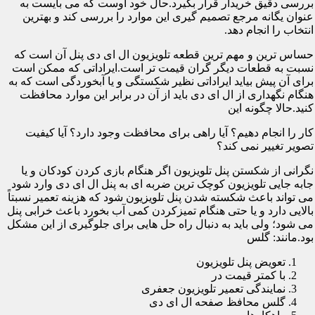
بررسی دقیق خریدار قرار بگیرد.حال خود اوست که می بایست به
عنوان یگانه مرجع تصمیم گیری این موارد را بررسی کند و بهترین
انتخاب را انجام دهد.
حساس ترین و مهم ترین قطعه تلویزیون ال ای دی پنل آن است که
نسبت به قطعات دیگر گران قیمت تر است.ایراداتی که ممکن است
برای آن پیش بیاید ایراداتی نظیر شکستگی و یا آبخوردگی است که به
هنگام نگهداری از ال ای دی باید از آن در برابر این موارد محافظت
کنید.حالا چگونه این
کار را انجام دهیم؟ آیا راهی برای محافظت وجود دارد؟ آیا کیفیت
تصویر تغییر نمی کند؟
نگرانی از شکستن پنل تلویزیون اگر هنگام بازی کردن کودکان و یا
جابه جایی تلویزیون کوچک ترین ضربه ای به پنل ال ای دی وارد شود
می تواند باعث شکسته شدن پنل تلویزیون شود که هزینه تعمیر نسبتاً
بالایی دارد و یا حتی هنگام تمیزکردن کمی آب بخورد باعث خرابی پنل
می شود؛ ولی باید به دنبال راه حل هایی برای جلوگیری از این مشکل
بود.مانند: گلس
تعویض پنل تلویزیون
با کمتر قیمت در
نمایندگی تعمیر تلویزیون جعفری
گلس محافظ صفحه ال ای دی