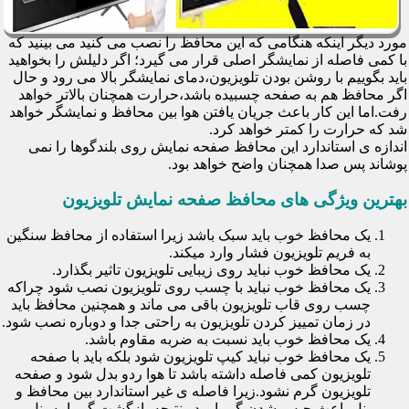
مورد دیگر اینکه هنگامی که این محافظ را نصب می کنید می بینید که
با کمی فاصله از نمایشگر اصلی قرار می گیرد؛ اگر دلیلش را بخواهید
باید بگوییم با روشن بودن تلویزیون،دمای نمایشگر بالا می رود و حال
اگر محافظ هم به صفحه چسبیده باشد،حرارت همچنان بالاتر خواهد
رفت.اما این کار باعث جریان یافتن هوا بین محافظ و نمایشگر خواهد
شد که حرارت را کمتر خواهد کرد.
اندازه ی استاندارد این محافظ صفحه نمایش روی بلندگوها را نمی
پوشاند پس صدا همچنان واضح خواهد بود.
بهترین ویژگی های محافظ صفحه نمایش تلویزیون
یک محافظ خوب باید سبک باشد زیرا استفاده از محافظ سنگین
به فریم تلویزیون فشار وارد میکند.
یک محافظ خوب نباید روی زیبایی تلویزیون تاثیر بگذارد.
یک محافظ خوب نباید با چسب روی تلویزیون نصب شود چراکه
چسب روی قاب تلویزیون باقی می ماند و همچنین محافظ باید
در زمان تمییز کردن تلویزیون به راحتی جدا و دوباره نصب شود.
یک محافظ خوب باید نسبت به ضربه مقاوم باشد.
یک محافظ خوب نباید کیپ تلویزیون شود بلکه باید با صفحه
تلویزیون کمی فاصله داشته باشد تا هوا ردو بدل شود و صفحه
تلویزیون گرم نشود.زیرا فاصله ی غیر استاندارد بین محافظ و
پنل باعث حبس شدن گرما و در نتیجه بازگشت گرما به پنل