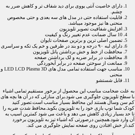
دارای خاصیت آنتی یووی برای دید شفاف تر و کاهش ضرر به
چشم.
قابلیت استفاده حتی در مدل های سه بعدی و حتی مخصوص
منحنی ها نیز موجود میباشد.
افزایش شفافیت تصویر تلویزیون
10 سال ضمانت عدم تغییر رنگ و کیفیت
تضمین اصلی ترین و برترین صفحات تایوان
دارای لبه ۹۰ درجه و دو بند در طرفین و خم یک تکه و سراسری
محافظت از خط و خش برداشتن پانل تلویزیون
محافظت در برابر ضربه و لک برداشتن صفحه
ممانعت از سوختن صفحه در برابر آبخوردگی
مناسب جهت استفاده تمامی مدل های LED LCD Plasma 3D و
منحنی
قابل شستشو
به علت ضخامت مناسب این محصول از برخور مستقیم تمامی اشیاء
با سطح تلویزیون جلوگیری می شود.برای منازلی که در آن ها بچه های
کم سن وسال هستند این محافظ بسیار مناسب است.تصور کنید
کودک شما توپ بازی خود را به تلویزیون بکوبد.محافظ شدت ضربه را
تا حد بسیار زیادی کاهش می دهد و باعث می شود کمترین آسیب به
آن وارد شود.همچنین درصورتی که اشیاء تیز به تلویزیون برخورد
کند،از خش افتادن روی صفحه نمایش جلوگیری می کند.