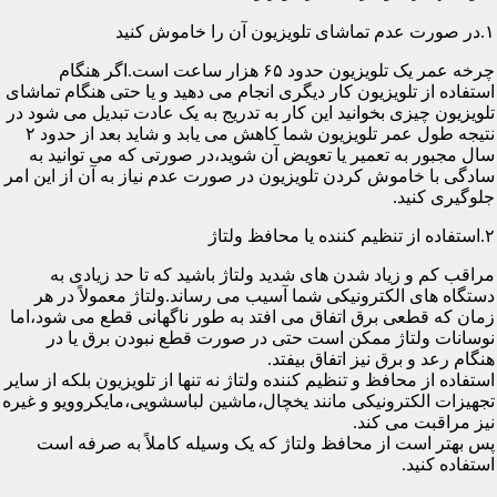
۱.در صورت عدم تماشای تلویزیون آن را خاموش کنید
چرخه عمر یک تلویزیون حدود ۶۵ هزار ساعت است.اگر هنگام
استفاده از تلویزیون کار دیگری انجام می دهید و یا حتی هنگام تماشای
تلویزیون چیزی بخوانید این کار به تدریج به یک عادت تبدیل می شود در
نتیجه طول عمر تلویزیون شما کاهش می یابد و شاید بعد از حدود ۲
سال مجبور به تعمیر یا تعویض آن شوید،در صورتی که می توانید به
سادگی با خاموش کردن تلویزیون در صورت عدم نیاز به آن از این امر
جلوگیری کنید.
۲.استفاده از تنظیم کننده یا محافظ ولتاژ
مراقب کم و زیاد شدن های شدید ولتاژ باشید که تا حد زیادی به
دستگاه های الکترونیکی شما آسیب می رساند.ولتاژ معمولاً در هر
زمان که قطعی برق اتفاق می افتد به طور ناگهانی قطع می شود،اما
نوسانات ولتاژ ممکن است حتی در صورت قطع نبودن برق یا در
هنگام رعد و برق نیز اتفاق بیفتد.
استفاده از محافظ و تنظیم کننده ولتاژ نه تنها از تلویزیون بلکه از سایر
تجهیزات الکترونیکی مانند یخچال،ماشین لباسشویی،مایکروویو و غیره
نیز مراقبت می کند.
پس بهتر است از محافظ ولتاژ که یک وسیله کاملاً به صرفه است
استفاده کنید.