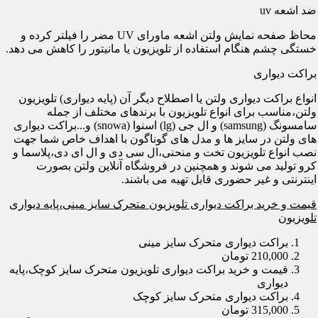
ضد اشعه uv
محاظ صفحه نمایش ولتن اشعه ماورای UV مضر را فیلتر کرده و
خستگی چشم هنگام استفاده از تلویزیون یا مانیتور را کاهش می دهد.
براکت دیواری
انواع براکت دیواری ولتن یا اصطلاح دیگر آن (پایه دیواری) تلویزیون
ولتن،مناسب برای انواع تلویزیون با برندهای مختلف از جمله
سامسونگ (samsung) و ال جی (lg) اسنوا (snowa) و...براکت دیواری
های ولتن در سایز ها و مدل های گوناگون با اهداف خاص شما جهت
نصب انواع تلویزیون تخت و منحنی،ال سی دی و ال ای دی،پلاسما و
کرو تولید می شوند و همچنین در فروشگاه آنلاین ولتن بصورت
اینترنتی و غیر حضوری قابل تهیه می باشند.
قیمت و خرید براکت دیواری تلویزیون متحرک سایز مینی،پایه دیواری
تلویزیون
براکت دیواری متحرک سایز مینی
210,000 تومان
قیمت و خرید براکت دیواری تلویزیون متحرک سایز کوچک،پایه
دیواری
براکت دیواری متحرک سایز کوچک
315,000 تومان