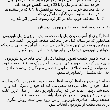
خواهد شد که عمر پنل را تا 30 درصد کاهش خواهد داد.
یک محافظ خوب باید از اشعه فرابنفش یا UV که بر بییننده ها
اثرات نا مطلوب می گذارد جلوگیری کند.
یک محافظ خوب نباید بر کارکرد ریموت کنترل اثر بگذارد.
نقاط قوت محافظ صفحه تلویزیون در دبستان
1-جلوگیری از آسیب دیدن پنل یا صفحه نمایش تلویزیون پنل تلویزیون
همانطور که در مقاله قبل-چرا محافظ صفحه تلویزیون-گفته شد
مهمترین و ضعیف ترین بخش تلویزیون است.بنابراین منطقی است که
بخواهیم تلویزیون خود را در برابر تهدیدات بالقوه ایمن کنیم.
2-عدم کاهش کیفیت تصویر مسلما یکی از علت های خرید تلویزیون
های جدید کیفیت تصویر بالای آنهاست.با خرید یک محافظ صفحه خوب
می توانیم از کیفیت بالای تصاویر لذت ببریم و نگران از دست دادن
حتی یک پیکسل از تصاویر نباشیم.
3-نامرئی بودن محافظ یک محافظ صفحه خوب علاوه بر اینکه وظیفه
اصلی خود را انجام می دهد سعی می کند که خود را نامرئی کند و از
دیده شدن پنهان بماند چرا که زیبایی تلویزیون یکی از اصلی ترین علت
های خرید تلویزیون است و اگر قرار باشد با نصب محافظ
صفحه،زیبایی ظاهری تلویزیون از بین برود بهتر است روش دیگری
برای محافظت از تلویزیون انتخاب شود.