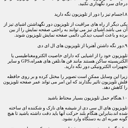
درجای سرد نگهداری نکنید.
۸.اجسام تیز را دور از تلویزیون نگه دارید
یکی دیگر از راه های مراقبت از تلویزیون دور نگهداشتن اشیای تیز از
آن می باشد.اشیای تیز می توانند به راحتی صفحه نمایش را از بین
برده و باعث آسیب دیدگی دائمی صفحه نمایش تلویزیون شوند.
۹.دور نگه داشتن آهنربا از تلویزیون های ال ای دی
تلویزیون خود را از اشیایی که دارای خاصیت الکترومغناطیسی یا
الکتریسیته ساکن هستند مانند فن ها،تلفن های همراه،GPS و سایر
تجهیزات الکترونیکی دور نگه دارید.
زیرا این وسایل ممکن است تصویر را مختل کرده و بر روی حافظه
فلش تلویزیون تاثیر بگذارند که این امر می تواند عمر صفحه تلویزیون
را کاهش دهد.
۱۰.هنگام حمل تلویزیون بسیار محتاط باشید
تلویزیون های ال سی دی از شیشه های نازک و شکننده ای ساخته
شده اند،بنابراین هنگام بلند حرکت آنها باید دقت داشته باشید تا هیچ
گونه ضربه ای به دستگاه وارد نشود.