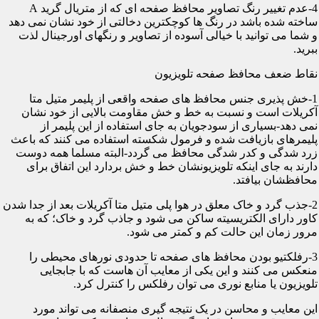
4-عدم تغییر رنگ تصاویر محافظ صفحه ای که از متریال گرید A
ساخته شده باشد در رنگ ها کوچکترین دخالتی از خود نشان نمی دهد
و شما می توانید با خیالی آسوده از تصاویر و رنگهای اورجینال لذت
ببرید.
نقاط ضعف محافظ صفحه تلویزیون
1-خش پذیری جنس محافظ های صفحه واقعی از پلیمر متیل متا
آکریلات است و نسبت به خط و خش مقاومت بالایی از خود نشان
نمی دهد-بسیاری از سودجویان به جای استفاده از این پلیمر از
پلیمرهای بازیافت شده و فرمول شکسته استفاده می کنند که باعث
زرد شدگی و کدر شدگی محافظ می گردد-البته مسلما همه دوست
دارند به جای اینکه تلویزیونشان خط و خش بردارد این اتفاق برای
محافظشان بیافتد.
2-جذب گرد و خاک معلق در هوا پلی متیل متا آکریلات بعد از جدا شدن
کاور دارای الکتریسیته ساکن می شود و جاذب گرد و خاک؛ که به
مرور زمان این حالت کم و کمتر می شود.
3-رفلکتیو بودن محافظ های صفحه تا حدودی نورهای محیطی را
منعکس می کنند و این یکی از معایب آن هاست که با جابجایی
تلویزیون یا منابع نوری می توان رفلکس را کنترل کرد.
این معایب و محاسن در یک نتیجه گیری منصفانه می تواند مورد