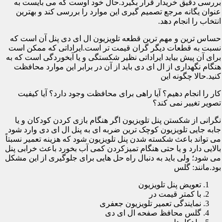
بررسی دقیق خریدار قرار بگیرد.حال خود اوست که می بایست به
عنوان یگانه مرجع تصمیم گیری این موارد را بررسی کند و بهترین
انتخاب را انجام دهد.
حساس ترین و مهم ترین قطعه تلویزیون ال ای دی پنل آن است که
نسبت به قطعات دیگر گران قیمت تر است.ایراداتی که ممکن است
برای آن پیش بیاید ایراداتی نظیر شکستگی و یا آبخوردگی است که به
هنگام نگهداری از ال ای دی باید از آن در برابر این موارد محافظت
کنید.حالا چگونه این
کار را انجام دهیم؟ آیا راهی برای محافظت وجود دارد؟ آیا کیفیت
تصویر تغییر نمی کند؟
نگرانی از شکستن پنل تلویزیون اگر هنگام بازی کردن کودکان و یا
جابه جایی تلویزیون کوچک ترین ضربه ای به پنل ال ای دی وارد شود
می تواند باعث شکسته شدن پنل تلویزیون شود که هزینه تعمیر نسبتاً
بالایی دارد و یا حتی هنگام تمیزکردن کمی آب بخورد باعث خرابی پنل
می شود؛ ولی باید به دنبال راه حل هایی برای جلوگیری از این مشکل
بود.مانند: گلس
تعویض پنل تلویزیون
با کمتر قیمت در
نمایندگی تعمیر تلویزیون جعفری
گلس محافظ صفحه ال ای دی