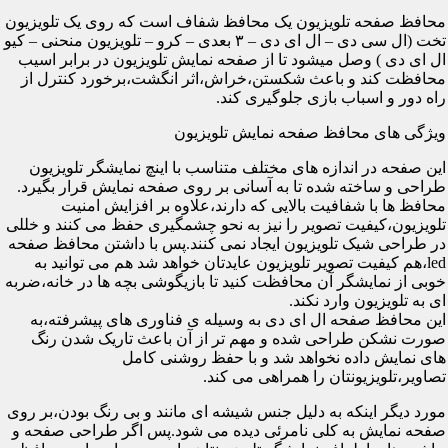
محافظ صفحه تلویزیون یک محافظ شفاف است که روی یک تلویزیون
تخت (ال سی دی – ال ای دی – ۳ بعدی – کرو – تلویزیون منحنی – کیو
ال ای دی ) وصل میشود تا از صفحه نمایش تلویزیون در برابر اسیب
محافظت کند و باعث شکستن،خراش،اثر انگشت،برخورد کنترل از
راه دور و اسباب بازی جلوگیری کند.
ویژگی های محافظ صفحه نمایش تلویزیون
این صفحه در اندازه های مختلف متناسب با اینچ نمایشگر تلویزیون
طراحی و ساخته شده تا به آسانی بر روی صفحه نمایش قرار بگیرد.
محافظ ها با شفافیت بالایی که دارند،علاوه بر افزایش امنیت
تلویزیون،کیفیت تصویر را نیز به نحو چشمگیری حفظ می کنند و خللی
در طراحی شیک تلویزیون ایجاد نمی کنند.پس با داشتن محافظ صفحه
led،هم کیفیت تصویر تلویزیون عایدتان خواهد شد هم می توانید به
خوبی از نمایشگر آن محافظت کنید تا بازیگوشی بچه ها در خانه،ضربه
ای به تلویزیون وارد نکند.
این محافظ صفحه ال ای دی به وسیله ی فناوری های پیشرفته،به
صورت نشکن طراحی شده و مهم تر از آن باعث تاریک شدن رنگ
های نمایش داده نخواهد شد و با حفظ روشنی کامل
تصاویر،تلویزیونتان را همراهی می کند.
مورد دیگر اینکه به دلیل جنس شیشه ای مانند و بی رنگ بودن،بر روی
صفحه نمایش به کلی نامرئی دیده می شود.پس اگر طراحی صفحه و