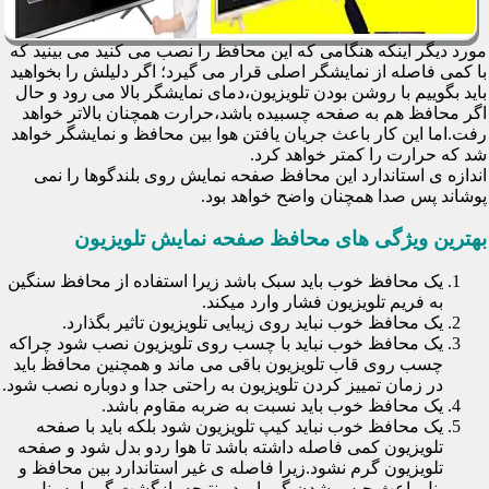
مورد دیگر اینکه هنگامی که این محافظ را نصب می کنید می بینید که
با کمی فاصله از نمایشگر اصلی قرار می گیرد؛ اگر دلیلش را بخواهید
باید بگوییم با روشن بودن تلویزیون،دمای نمایشگر بالا می رود و حال
اگر محافظ هم به صفحه چسبیده باشد،حرارت همچنان بالاتر خواهد
رفت.اما این کار باعث جریان یافتن هوا بین محافظ و نمایشگر خواهد
شد که حرارت را کمتر خواهد کرد.
اندازه ی استاندارد این محافظ صفحه نمایش روی بلندگوها را نمی
پوشاند پس صدا همچنان واضح خواهد بود.
بهترین ویژگی های محافظ صفحه نمایش تلویزیون
یک محافظ خوب باید سبک باشد زیرا استفاده از محافظ سنگین
به فریم تلویزیون فشار وارد میکند.
یک محافظ خوب نباید روی زیبایی تلویزیون تاثیر بگذارد.
یک محافظ خوب نباید با چسب روی تلویزیون نصب شود چراکه
چسب روی قاب تلویزیون باقی می ماند و همچنین محافظ باید
در زمان تمییز کردن تلویزیون به راحتی جدا و دوباره نصب شود.
یک محافظ خوب باید نسبت به ضربه مقاوم باشد.
یک محافظ خوب نباید کیپ تلویزیون شود بلکه باید با صفحه
تلویزیون کمی فاصله داشته باشد تا هوا ردو بدل شود و صفحه
تلویزیون گرم نشود.زیرا فاصله ی غیر استاندارد بین محافظ و
پنل باعث حبس شدن گرما و در نتیجه بازگشت گرما به پنل