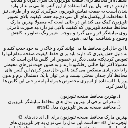
استفاده از محافظ برای صفحه تلویزیون،یک سری مزایا و معایب
دارد.در درجه اول این که استفاده از این گلس ها می تواند از وارد
شدن آسیب به صفحه نمایش تلویزیون جلوگیری کرده و از طرفی نیز
با محافظت از پیکسل های ال سی دی،به حفظ کیفیت بالای تصویر
تلویزیون کمک می کند.این در حالی است که معمولا بهترین مارک
محافظ صفحه تلویزیون که کیفیت بالایی نیز دارد،به صورت نامرئی
روی نمایشگر قرار می گیرد و موجب تغییر رنگ تصاویر یا کاهش
وضوح و شفافیت آنها نمی شود.
با این حال این محافظ ها می توانند گرد و خاک را به خود جذب کنند و
به دلیل خش پذیری که دارند باید برای حفظ کیفیت صفحه مدام آنها را
تعویض کرد.نکته منفی دیگر در خصوص این گلس ها این است که
معمولا اکثر آنها حالتی رفلکتیو دارند و به همین جهت نورهای محیطی
را تا حد زیادی منعکس می کنند.با این حال تمیز کردن این گلس های
محافظ کار چندان سختی نیست و می توان با یک دستمال نرم و بدون
پرز یا با استفاده از اسپری مخصوص همراه آنها،به راحتی این گلس ها
را تمیز کرد.
بهترین محافظ صفحه تلویزیون
معرفی برخی از بهترین مدل های محافظ نمایشگر تلویزیون
محافظ صفحه نمایش تلویزیون مدل aren43
بهترین مارک محافظ صفحه تلویزیون برای ال ای دی های 43
اینچی،مدل aren43 است.این مدل را می توان به جز تلویزیون های
پلاسما و ال سی دی های قدیمی برای تمامی تلویزیون های 43 اینچی