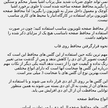
نمی تواند جلوی ضربات شدید مثل پرتاب اشیا بسیار محکم و سنگین
را بگیرید.محافظ صفحه ساخته شده است تا جلوی برخورد اشیا
کوچک و معمول داخل منزل به تلویزیون را بگیرید؛ لذا محافظ صفحه
تلویزیون برای استفاده در کارگاه،انبار یا محیط های کاری مناسب
نیست.
از محافظ صفحه تلویزیون مناسب استفاده کنید؛ چون در صورت
استفاده از محافظ صفحه نامناسب هیچ یک از مزایای ذکر شده را
نخواهید داشت.
نحوه قرارگرفتن محافظ روی قاب
مهم ترین نکته حین استفاده از این گلس های محافظ این است که
کیفیت تصویر ال ای دی را کاهش ندهد و پس از گذشت مدتی تغییر
رنگ نداده و کیفیت خود را از دست ندهد.البته یکی دیگر از نکات مهم
درباره این گلس ها ضخامت آنها است که دارای انواع مختلفی
است.بهترین نوع آن گلس های با ضخامت 3 میلی متر است.
این گلس ها بر روی ال ای دی قرار داده می شوند و با استفاده از
بندهای آن از پشت به ال ای دی بسته می شوند.به همین منظور
توانایی محافظت آن از ال ای دی افزایش می یابد.
انواع محافظ صفحه
گلس های محافظ صفحه ال ای دی را می توان بر اساس