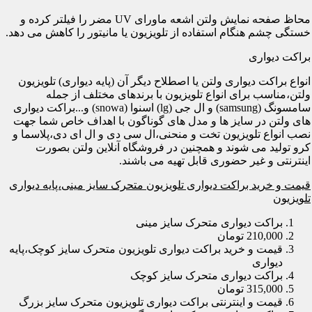
محاظ صفحه نمایش ولتن اشعه ماورای UV مضر را فیلتر کرده و
خستگی چشم هنگام استفاده از تلویزیون یا مانیتور را کاهش می دهد.
براکت دیواری
انواع براکت دیواری ولتن یا اصطلاح دیگر آن (پایه دیواری) تلویزیون
ولتن،مناسب برای انواع تلویزیون با برندهای مختلف از جمله
سامسونگ (samsung) و ال جی (lg) اسنوا (snowa) و...براکت دیواری
های ولتن در سایز ها و مدل های گوناگون با اهداف خاص شما جهت
نصب انواع تلویزیون تخت و منحنی،ال سی دی و ال ای دی،پلاسما و
کرو تولید می شوند و همچنین در فروشگاه آنلاین ولتن بصورت
اینترنتی و غیر حضوری قابل تهیه می باشند.
قیمت و خرید براکت دیواری تلویزیون متحرک سایز مینی،پایه دیواری
تلویزیون
براکت دیواری متحرک سایز مینی
210,000 تومان
قیمت و خرید براکت دیواری تلویزیون متحرک سایز کوچک،پایه
دیواری
براکت دیواری متحرک سایز کوچک
315,000 تومان
قیمت و اینترنتی براکت دیواری تلویزیون متحرک سایز بزرگ