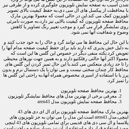
شدن آسیب به صفحه نمایش تلویزیون جلوگیری کرده و از طرفی نیز
با محافظت از پیکسل های ال سی دی،به حفظ کیفیت بالای تصویر
تلویزیون کمک می کند.این در حالی است که معمولا بهترین مارک
محافظ صفحه تلویزیون که کیفیت بالایی نیز دارد،به صورت نامرئی
روی نمایشگر قرار می گیرد و موجب تغییر رنگ تصاویر یا کاهش
وضوح و شفافیت آنها نمی شود.
با این حال این محافظ ها می توانند گرد و خاک را به خود جذب کنند و
به دلیل خش پذیری که دارند باید برای حفظ کیفیت صفحه مدام آنها را
تعویض کرد.نکته منفی دیگر در خصوص این گلس ها این است که
معمولا اکثر آنها حالتی رفلکتیو دارند و به همین جهت نورهای محیطی
را تا حد زیادی منعکس می کنند.با این حال تمیز کردن این گلس های
محافظ کار چندان سختی نیست و می توان با یک دستمال نرم و بدون
پرز یا با استفاده از اسپری مخصوص همراه آنها،به راحتی این گلس ها
را تمیز کرد.
بهترین محافظ صفحه تلویزیون
معرفی برخی از بهترین مدل های محافظ نمایشگر تلویزیون
محافظ صفحه نمایش تلویزیون مدل aren43
بهترین مارک محافظ صفحه تلویزیون برای ال ای دی های 43
اینچی،مدل aren43 است.این مدل را می توان به جز تلویزیون های
پلاسما و ال سی دی های قدیمی برای تمامی تلویزیون های 43 اینچی
مورد استفاده قرار داد و استفاده از آن نیز بسیار ساده و راحت است.