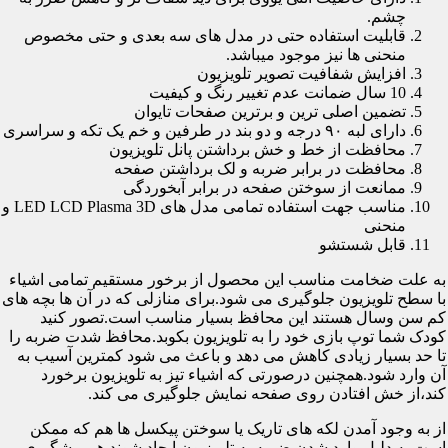
چشم.
قابلیت استفاده حتی در مدل های سه بعدی و حتی مخصوص
منحنی ها نیز موجود میباشد.
افزایش شفافیت تصویر تلویزیون
10 سال ضمانت عدم تغییر رنگ و کیفیت
تضمین اصلی ترین و برترین صفحات تایوان
دارای لبه ۹۰ درجه و دو بند در طرفین و خم یک تکه و سراسری
محافظت از خط و خش برداشتن پانل تلویزیون
محافظت در برابر ضربه و لک برداشتن صفحه
ممانعت از سوختن صفحه در برابر آبخوردگی
مناسب جهت استفاده تمامی مدل های LED LCD Plasma 3D و
منحنی
قابل شستشو
به علت ضخامت مناسب این محصول از برخور مستقیم تمامی اشیاء
با سطح تلویزیون جلوگیری می شود.برای منازلی که در آن ها بچه های
کم سن وسال هستند این محافظ بسیار مناسب است.تصور کنید
کودک شما توپ بازی خود را به تلویزیون بکوبد.محافظ شدت ضربه را
تا حد بسیار زیادی کاهش می دهد و باعث می شود کمترین آسیب به
آن وارد شود.همچنین درصورتی که اشیاء تیز به تلویزیون برخورد
کند،از خش افتادن روی صفحه نمایش جلوگیری می کند.
از به وجود آمدن لکه های تاریک یا سوختن پیکسل ها هم که ممکن
است به دلیل وارد شدن ضربه به تلویزیون ایجاد شوند هم پیشگیری