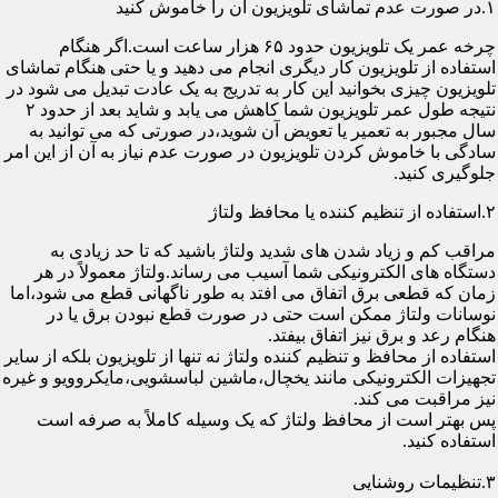
۱.در صورت عدم تماشای تلویزیون آن را خاموش کنید
چرخه عمر یک تلویزیون حدود ۶۵ هزار ساعت است.اگر هنگام
استفاده از تلویزیون کار دیگری انجام می دهید و یا حتی هنگام تماشای
تلویزیون چیزی بخوانید این کار به تدریج به یک عادت تبدیل می شود در
نتیجه طول عمر تلویزیون شما کاهش می یابد و شاید بعد از حدود ۲
سال مجبور به تعمیر یا تعویض آن شوید،در صورتی که می توانید به
سادگی با خاموش کردن تلویزیون در صورت عدم نیاز به آن از این امر
جلوگیری کنید.
۲.استفاده از تنظیم کننده یا محافظ ولتاژ
مراقب کم و زیاد شدن های شدید ولتاژ باشید که تا حد زیادی به
دستگاه های الکترونیکی شما آسیب می رساند.ولتاژ معمولاً در هر
زمان که قطعی برق اتفاق می افتد به طور ناگهانی قطع می شود،اما
نوسانات ولتاژ ممکن است حتی در صورت قطع نبودن برق یا در
هنگام رعد و برق نیز اتفاق بیفتد.
استفاده از محافظ و تنظیم کننده ولتاژ نه تنها از تلویزیون بلکه از سایر
تجهیزات الکترونیکی مانند یخچال،ماشین لباسشویی،مایکروویو و غیره
نیز مراقبت می کند.
پس بهتر است از محافظ ولتاژ که یک وسیله کاملاً به صرفه است
استفاده کنید.
۳.تنظیمات روشنایی