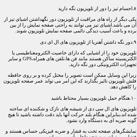
۸.اجسام تیز را دور از تلویزیون نگه دارید
یکی دیگر از راه های مراقبت از تلویزیون دور نگهداشتن اشیای تیز از
آن می باشد.اشیای تیز می توانند به راحتی صفحه نمایش را از بین
برده و باعث آسیب دیدگی دائمی صفحه نمایش تلویزیون شوند.
۹.دور نگه داشتن آهنربا از تلویزیون های ال ای دی
تلویزیون خود را از اشیایی که دارای خاصیت الکترومغناطیسی یا
الکتریسیته ساکن هستند مانند فن ها،تلفن های همراه،GPS و سایر
تجهیزات الکترونیکی دور نگه دارید.
زیرا این وسایل ممکن است تصویر را مختل کرده و بر روی حافظه
فلش تلویزیون تاثیر بگذارند که این امر می تواند عمر صفحه تلویزیون
را کاهش دهد.
۱۰.هنگام حمل تلویزیون بسیار محتاط باشید
تلویزیون های ال سی دی از شیشه های نازک و شکننده ای ساخته
شده اند،بنابراین هنگام بلند حرکت آنها باید دقت داشته باشید تا هیچ
گونه ضربه ای به دستگاه وارد نشود.
نمایشگرهای صفحه تخت به فشار و ضربه فیزیکی حساس هستند و
فشار می تواند به صفحه داخلی آسیب برساند.