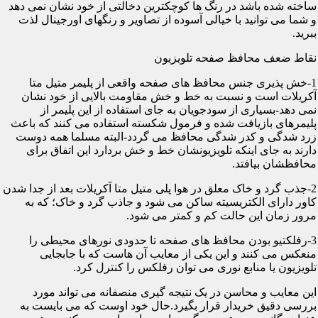
ساخته شده باشد در رنگ ها کوچکترین دخالتی از خود نشان نمی دهد
و شما می توانید با خیالی آسوده از تصاویر و رنگهای اورجینال لذت
ببرید.
نقاط ضعف محافظ صفحه تلویزیون
1-خش پذیری جنس محافظ های صفحه واقعی از پلیمر متیل متا
آکریلات است و نسبت به خط و خش مقاومت بالایی از خود نشان
نمی دهد-بسیاری از سودجویان به جای استفاده از این پلیمر از
پلیمرهای بازیافت شده و فرمول شکسته استفاده می کنند که باعث
زرد شدگی و کدر شدگی محافظ می گردد-البته مسلما همه دوست
دارند به جای اینکه تلویزیونشان خط و خش بردارد این اتفاق برای
محافظشان بیافتد.
2-جذب گرد و خاک معلق در هوا پلی متیل متا آکریلات بعد از جدا شدن
کاور دارای الکتریسیته ساکن می شود و جاذب گرد و خاک؛ که به
مرور زمان این حالت کم و کمتر می شود.
3-رفلکتیو بودن محافظ های صفحه تا حدودی نورهای محیطی را
منعکس می کنند و این یکی از معایب آن هاست که با جابجایی
تلویزیون یا منابع نوری می توان رفلکس را کنترل کرد.
این معایب و محاسن در یک نتیجه گیری منصفانه می تواند مورد
بررسی دقیق خریدار قرار بگیرد.حال خود اوست که می بایست به