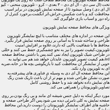
تخت (ال سی دی – ال ای دی – ۳ بعدی – کرو – تلویزیون منحنی – کیو
ال ای دی ) وصل میشود تا از صفحه نمایش تلویزیون در برابر اسیب
محافظت کند و باعث شکستن،خراش،اثر انگشت،برخورد کنترل از
راه دور و اسباب بازی جلوگیری کند.
ویژگی های محافظ صفحه نمایش تلویزیون
این صفحه در اندازه های مختلف متناسب با اینچ نمایشگر تلویزیون
طراحی و ساخته شده تا به آسانی بر روی صفحه نمایش قرار بگیرد.
محافظ ها با شفافیت بالایی که دارند،علاوه بر افزایش امنیت
تلویزیون،کیفیت تصویر را نیز به نحو چشمگیری حفظ می کنند و خللی
در طراحی شیک تلویزیون ایجاد نمی کنند.پس با داشتن محافظ صفحه
led،هم کیفیت تصویر تلویزیون عایدتان خواهد شد هم می توانید به
خوبی از نمایشگر آن محافظت کنید تا بازیگوشی بچه ها در خانه،ضربه
ای به تلویزیون وارد نکند.
این محافظ صفحه ال ای دی به وسیله ی فناوری های پیشرفته،به
صورت نشکن طراحی شده و مهم تر از آن باعث تاریک شدن رنگ
های نمایش داده نخواهد شد و با حفظ روشنی کامل
تصاویر،تلویزیونتان را همراهی می کند.
مورد دیگر اینکه به دلیل جنس شیشه ای مانند و بی رنگ بودن،بر روی
صفحه نمایش به کلی نامرئی دیده می شود.پس اگر طراحی صفحه و
حاشیه های اطراف نمایشگر تلویزیونتان را دوست دارید،این محافظ
نمایشگر در طراحی اش تغییری ایجاد نخواهد کرد.