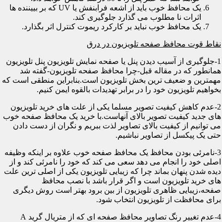
یک محافظ خوب باید از اشعه فرابنفش یا UV که بر بییننده ها
اثرات نا مطلوب می گذارد جلوگیری کند.
یک محافظ خوب نباید بر کارکرد ریموت کنترل اثر بگذارد.
نقاط قوت محافظ صفحه تلویزیون در درق
1-جلوگیری از آسیب دیدن پنل یا صفحه نمایش تلویزیون پنل تلویزیون
همانطور که در مقاله قبل-چرا محافظ صفحه تلویزیون-گفته شد
مهمترین و ضعیف ترین بخش تلویزیون است.بنابراین منطقی است که
بخواهیم تلویزیون خود را در برابر تهدیدات بالقوه ایمن کنیم.
2-عدم کاهش کیفیت تصویر مسلما یکی از علت های خرید تلویزیون
های جدید کیفیت تصویر بالای آنهاست.با خرید یک محافظ صفحه خوب
می توانیم از کیفیت بالای تصاویر لذت ببریم و نگران از دست دادن
حتی یک پیکسل از تصاویر نباشیم.
3-نامرئی بودن محافظ یک محافظ صفحه خوب علاوه بر اینکه وظیفه
اصلی خود را انجام می دهد سعی می کند که خود را نامرئی کند و از
دیده شدن پنهان بماند چرا که زیبایی تلویزیون یکی از اصلی ترین علت
های خرید تلویزیون است و اگر قرار باشد با نصب محافظ
صفحه،زیبایی ظاهری تلویزیون از بین برود بهتر است روش دیگری
برای محافظت از تلویزیون انتخاب شود.
4-عدم تغییر رنگ تصاویر محافظ صفحه ای که از متریال گرید A