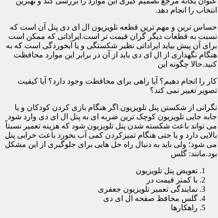
عنوان یگانه مرجع تصمیم گیری این موارد را بررسی کند و بهترین
انتخاب را انجام دهد.
حساس ترین و مهم ترین قطعه تلویزیون ال ای دی پنل آن است که
نسبت به قطعات دیگر گران قیمت تر است.ایراداتی که ممکن است
برای آن پیش بیاید ایراداتی نظیر شکستگی و یا آبخوردگی است که به
هنگام نگهداری از ال ای دی باید از آن در برابر این موارد محافظت
کنید.حالا چگونه این
کار را انجام دهیم؟ آیا راهی برای محافظت وجود دارد؟ آیا کیفیت
تصویر تغییر نمی کند؟
نگرانی از شکستن پنل تلویزیون اگر هنگام بازی کردن کودکان و یا
جابه جایی تلویزیون کوچک ترین ضربه ای به پنل ال ای دی وارد شود
می تواند باعث شکسته شدن پنل تلویزیون شود که هزینه تعمیر نسبتاً
بالایی دارد و یا حتی هنگام تمیزکردن کمی آب بخورد باعث خرابی پنل
می شود؛ ولی باید به دنبال راه حل هایی برای جلوگیری از این مشکل
بود.مانند: گلس
تعویض پنل تلویزیون
با کمتر قیمت در
نمایندگی تعمیر تلویزیون جعفری
گلس محافظ صفحه ال ای دی
راهکارها