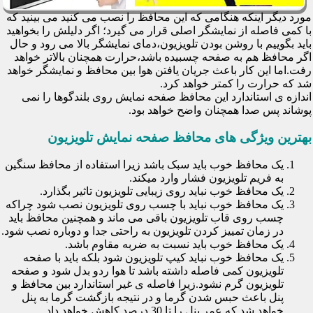
مورد دیگر اینکه هنگامی که این محافظ را نصب می کنید می بینید که
با کمی فاصله از نمایشگر اصلی قرار می گیرد؛ اگر دلیلش را بخواهید
باید بگوییم با روشن بودن تلویزیون،دمای نمایشگر بالا می رود و حال
اگر محافظ هم به صفحه چسبیده باشد،حرارت همچنان بالاتر خواهد
رفت.اما این کار باعث جریان یافتن هوا بین محافظ و نمایشگر خواهد
شد که حرارت را کمتر خواهد کرد.
اندازه ی استاندارد این محافظ صفحه نمایش روی بلندگوها را نمی
پوشاند پس صدا همچنان واضح خواهد بود.
بهترین ویژگی های محافظ صفحه نمایش تلویزیون
یک محافظ خوب باید سبک باشد زیرا استفاده از محافظ سنگین
به فریم تلویزیون فشار وارد میکند.
یک محافظ خوب نباید روی زیبایی تلویزیون تاثیر بگذارد.
یک محافظ خوب نباید با چسب روی تلویزیون نصب شود چراکه
چسب روی قاب تلویزیون باقی می ماند و همچنین محافظ باید
در زمان تمییز کردن تلویزیون به راحتی جدا و دوباره نصب شود.
یک محافظ خوب باید نسبت به ضربه مقاوم باشد.
یک محافظ خوب نباید کیپ تلویزیون شود بلکه باید با صفحه
تلویزیون کمی فاصله داشته باشد تا هوا ردو بدل شود و صفحه
تلویزیون گرم نشود.زیرا فاصله ی غیر استاندارد بین محافظ و
پنل باعث حبس شدن گرما و در نتیجه بازگشت گرما به پنل
خواهد شد که عمر پنل را تا 30 درصد کاهش خواهد داد.