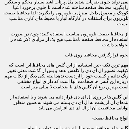
نمی تواند جلوی ضربات شدید مثل پرتاب اشیا بسیار محکم و سنگین
را بگیرید.محافظ صفحه ساخته شده است تا جلوی برخورد اشیا
کوچک و معمول داخل منزل به تلویزیون را بگیرید؛ لذا محافظ صفحه
تلویزیون برای استفاده در کارگاه،انبار یا محیط های کاری مناسب
نیست.
از محافظ صفحه تلویزیون مناسب استفاده کنید؛ چون در صورت
استفاده از محافظ صفحه نامناسب هیچ یک از مزایای ذکر شده را
نخواهید داشت.
نحوه قرارگرفتن محافظ روی قاب
مهم ترین نکته حین استفاده از این گلس های محافظ این است که
کیفیت تصویر ال ای دی را کاهش ندهد و پس از گذشت مدتی تغییر
رنگ نداده و کیفیت خود را از دست ندهد.البته یکی دیگر از نکات مهم
درباره این گلس ها ضخامت آنها است که دارای انواع مختلفی
است.بهترین نوع آن گلس های با ضخامت 3 میلی متر است.
این گلس ها بر روی ال ای دی قرار داده می شوند و با استفاده از
بندهای آن از پشت به ال ای دی بسته می شوند.به همین منظور
توانایی محافظت آن از ال ای دی افزایش می یابد.
انواع محافظ صفحه
گلس های محافظ صفحه ال ای دی را می توان بر اساس