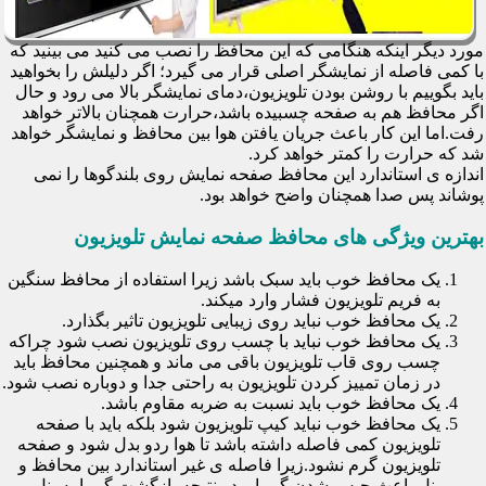
مورد دیگر اینکه هنگامی که این محافظ را نصب می کنید می بینید که
با کمی فاصله از نمایشگر اصلی قرار می گیرد؛ اگر دلیلش را بخواهید
باید بگوییم با روشن بودن تلویزیون،دمای نمایشگر بالا می رود و حال
اگر محافظ هم به صفحه چسبیده باشد،حرارت همچنان بالاتر خواهد
رفت.اما این کار باعث جریان یافتن هوا بین محافظ و نمایشگر خواهد
شد که حرارت را کمتر خواهد کرد.
اندازه ی استاندارد این محافظ صفحه نمایش روی بلندگوها را نمی
پوشاند پس صدا همچنان واضح خواهد بود.
بهترین ویژگی های محافظ صفحه نمایش تلویزیون
یک محافظ خوب باید سبک باشد زیرا استفاده از محافظ سنگین
به فریم تلویزیون فشار وارد میکند.
یک محافظ خوب نباید روی زیبایی تلویزیون تاثیر بگذارد.
یک محافظ خوب نباید با چسب روی تلویزیون نصب شود چراکه
چسب روی قاب تلویزیون باقی می ماند و همچنین محافظ باید
در زمان تمییز کردن تلویزیون به راحتی جدا و دوباره نصب شود.
یک محافظ خوب باید نسبت به ضربه مقاوم باشد.
یک محافظ خوب نباید کیپ تلویزیون شود بلکه باید با صفحه
تلویزیون کمی فاصله داشته باشد تا هوا ردو بدل شود و صفحه
تلویزیون گرم نشود.زیرا فاصله ی غیر استاندارد بین محافظ و
پنل باعث حبس شدن گرما و در نتیجه بازگشت گرما به پنل