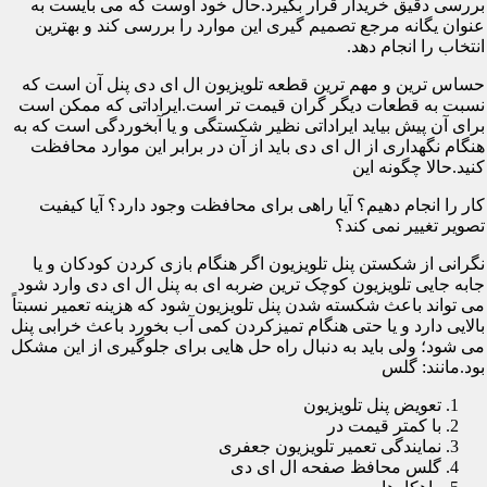
بررسی دقیق خریدار قرار بگیرد.حال خود اوست که می بایست به
عنوان یگانه مرجع تصمیم گیری این موارد را بررسی کند و بهترین
انتخاب را انجام دهد.
حساس ترین و مهم ترین قطعه تلویزیون ال ای دی پنل آن است که
نسبت به قطعات دیگر گران قیمت تر است.ایراداتی که ممکن است
برای آن پیش بیاید ایراداتی نظیر شکستگی و یا آبخوردگی است که به
هنگام نگهداری از ال ای دی باید از آن در برابر این موارد محافظت
کنید.حالا چگونه این
کار را انجام دهیم؟ آیا راهی برای محافظت وجود دارد؟ آیا کیفیت
تصویر تغییر نمی کند؟
نگرانی از شکستن پنل تلویزیون اگر هنگام بازی کردن کودکان و یا
جابه جایی تلویزیون کوچک ترین ضربه ای به پنل ال ای دی وارد شود
می تواند باعث شکسته شدن پنل تلویزیون شود که هزینه تعمیر نسبتاً
بالایی دارد و یا حتی هنگام تمیزکردن کمی آب بخورد باعث خرابی پنل
می شود؛ ولی باید به دنبال راه حل هایی برای جلوگیری از این مشکل
بود.مانند: گلس
تعویض پنل تلویزیون
با کمتر قیمت در
نمایندگی تعمیر تلویزیون جعفری
گلس محافظ صفحه ال ای دی