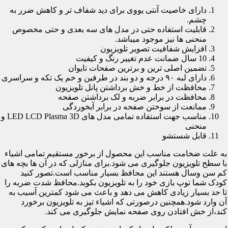
دارای خاصیت آنتی یووی برای دید شفاف تر و کاهش ضرر به
چشم.
قابلیت استفاده حتی در مدل های سه بعدی و حتی مخصوص
منحنی ها نیز موجود میباشد.
افزایش شفافیت تصویر تلویزیون
10 سال ضمانت عدم تغییر رنگ و کیفیت
تضمین اصلی ترین و برترین صفحات تایوان
دارای لبه ۹۰ درجه و دو بند در طرفین و خم یک تکه و سراسری
محافظت از خط و خش برداشتن پانل تلویزیون
محافظت در برابر ضربه و لک برداشتن صفحه
ممانعت از سوختن صفحه در برابر آبخوردگی
مناسب جهت استفاده تمامی مدل های LED LCD Plasma 3D و
منحنی
قابل شستشو
به علت ضخامت مناسب این محصول از برخور مستقیم تمامی اشیاء
با سطح تلویزیون جلوگیری می شود.برای منازلی که در آن ها بچه های
کم سن وسال هستند این محافظ بسیار مناسب است.تصور کنید
کودک شما توپ بازی خود را به تلویزیون بکوبد.محافظ شدت ضربه را
تا حد بسیار زیادی کاهش می دهد و باعث می شود کمترین آسیب به
آن وارد شود.همچنین درصورتی که اشیاء تیز به تلویزیون برخورد
کند،از خش افتادن روی صفحه نمایش جلوگیری می کند.