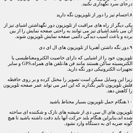
درجای سرد نگهداری نکنید.
۸.اجسام تیز را دور از تلویزیون نگه دارید
یکی دیگر از راه های مراقبت از تلویزیون دور نگهداشتن اشیای تیز از
آن می باشد.اشیای تیز می توانند به راحتی صفحه نمایش را از بین
برده و باعث آسیب دیدگی دائمی صفحه نمایش تلویزیون شوند.
۹.دور نگه داشتن آهنربا از تلویزیون های ال ای دی
تلویزیون خود را از اشیایی که دارای خاصیت الکترومغناطیسی یا
الکتریسیته ساکن هستند مانند فن ها،تلفن های همراه،GPS و سایر
تجهیزات الکترونیکی دور نگه دارید.
زیرا این وسایل ممکن است تصویر را مختل کرده و بر روی حافظه
فلش تلویزیون تاثیر بگذارند که این امر می تواند عمر صفحه تلویزیون
را کاهش دهد.
۱۰.هنگام حمل تلویزیون بسیار محتاط باشید
تلویزیون های ال سی دی از شیشه های نازک و شکننده ای ساخته
شده اند،بنابراین هنگام بلند حرکت آنها باید دقت داشته باشید تا هیچ
گونه ضربه ای به دستگاه وارد نشود.