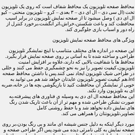
محافظ صفحه تلویزیون یک محافظ شفاف است که روی یک تلویزیون
تخت (ال سی دی – ال ای دی – ۳ بعدی – کرو – تلویزیون منحنی – کیو
ال ای دی ) وصل میشود تا از صفحه نمایش تلویزیون در برابر اسیب
محافظت کند و باعث شکستن،خراش،اثر انگشت،برخورد کنترل از
راه دور و اسباب بازی جلوگیری کند.
ویژگی های محافظ صفحه نمایش تلویزیون
این صفحه در اندازه های مختلف متناسب با اینچ نمایشگر تلویزیون
طراحی و ساخته شده تا به آسانی بر روی صفحه نمایش قرار بگیرد.
محافظ ها با شفافیت بالایی که دارند،علاوه بر افزایش امنیت
تلویزیون،کیفیت تصویر را نیز به نحو چشمگیری حفظ می کنند و خللی
در طراحی شیک تلویزیون ایجاد نمی کنند.پس با داشتن محافظ صفحه
led،هم کیفیت تصویر تلویزیون عایدتان خواهد شد هم می توانید به
خوبی از نمایشگر آن محافظت کنید تا بازیگوشی بچه ها در خانه،ضربه
ای به تلویزیون وارد نکند.
این محافظ صفحه ال ای دی به وسیله ی فناوری های پیشرفته،به
صورت نشکن طراحی شده و مهم تر از آن باعث تاریک شدن رنگ
های نمایش داده نخواهد شد و با حفظ روشنی کامل
تصاویر،تلویزیونتان را همراهی می کند.
مورد دیگر اینکه به دلیل جنس شیشه ای مانند و بی رنگ بودن،بر روی
صفحه نمایش به کلی نامرئی دیده می شود.پس اگر طراحی صفحه و