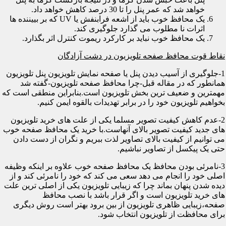
خواهد شد که عمر پنل را تا 30 درصد کاهش خواهد داد.
یک محافظ خوب باید از اشعه فرابنفش یا UV که بر بییننده ها
اثرات نا مطلوب می گذارد جلوگیری کند.
یک محافظ خوب نباید بر کارکرد ریموت کنترل اثر بگذارد.
نقاط قوت محافظ صفحه تلویزیون در دشت آزادگان
1-جلوگیری از آسیب دیدن پنل یا صفحه نمایش تلویزیون پنل تلویزیون
همانطور که در مقاله قبل-چرا محافظ صفحه تلویزیون-گفته شد
مهمترین و ضعیف ترین بخش تلویزیون است.بنابراین منطقی است که
بخواهیم تلویزیون خود را در برابر تهدیدات بالقوه ایمن کنیم.
2-عدم کاهش کیفیت تصویر مسلما یکی از علت های خرید تلویزیون
های جدید کیفیت تصویر بالای آنهاست.با خرید یک محافظ صفحه خوب
می توانیم از کیفیت بالای تصاویر لذت ببریم و نگران از دست دادن
حتی یک پیکسل از تصاویر نباشیم.
3-نامرئی بودن محافظ یک محافظ صفحه خوب علاوه بر اینکه وظیفه
اصلی خود را انجام می دهد سعی می کند که خود را نامرئی کند و از
دیده شدن پنهان بماند چرا که زیبایی تلویزیون یکی از اصلی ترین علت
های خرید تلویزیون است و اگر قرار باشد با نصب محافظ
صفحه،زیبایی ظاهری تلویزیون از بین برود بهتر است روش دیگری
برای محافظت از تلویزیون انتخاب شود.