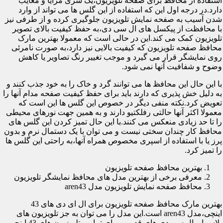
استفاده از محافظ برای صفحه تلویزیون،یک سری مزایا و معایب
دارد.در درجه اول این که استفاده از این گلس ها می تواند از وارد
شدن آسیب به صفحه نمایش تلویزیون جلوگیری کرده و از طرفی نیز
با محافظت از پیکسل های ال سی دی،به حفظ کیفیت بالای تصویر
تلویزیون کمک می کند.این در حالی است که معمولا بهترین مارک
محافظ صفحه تلویزیون که کیفیت بالایی نیز دارد،به صورت نامرئی
روی نمایشگر قرار می گیرد و موجب تغییر رنگ تصاویر یا کاهش
وضوح و شفافیت آنها نمی شود.
با این حال این محافظ ها می توانند گرد و خاک را به خود جذب کنند و
به دلیل خش پذیری که دارند باید برای حفظ کیفیت صفحه مدام آنها را
تعویض کرد.نکته منفی دیگر در خصوص این گلس ها این است که
معمولا اکثر آنها حالتی رفلکتیو دارند و به همین جهت نورهای محیطی
را تا حد زیادی منعکس می کنند.با این حال تمیز کردن این گلس های
محافظ کار چندان سختی نیست و می توان با یک دستمال نرم و بدون
پرز یا با استفاده از اسپری مخصوص همراه آنها،به راحتی این گلس ها
را تمیز کرد.
بهترین محافظ صفحه تلویزیون
معرفی برخی از بهترین مدل های محافظ نمایشگر تلویزیون
محافظ صفحه نمایش تلویزیون مدل aren43
بهترین مارک محافظ صفحه تلویزیون برای ال ای دی های 43
اینچی،مدل aren43 است.این مدل را می توان به جز تلویزیون های
پلاسما و ال سی دی های قدیمی برای تمامی تلویزیون های 43 اینچی