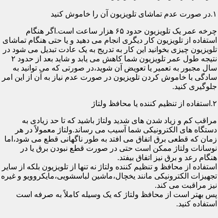
۱.در صورت عدم تماشای تلویزیون آن را خاموش کنید
چرخه عمر یک تلویزیون حدود ۶۵ هزار ساعت است.اگر هنگام
استفاده از تلویزیون کار دیگری انجام می دهید و یا حتی هنگام تماشای
تلویزیون چیزی بخوانید این کار به تدریج به یک عادت تبدیل می شود در
نتیجه طول عمر تلویزیون شما کاهش می یابد و شاید بعد از حدود ۲
سال مجبور به تعمیر یا تعویض آن شوید،در صورتی که می توانید به
سادگی با خاموش کردن تلویزیون در صورت عدم نیاز به آن از این امر
جلوگیری کنید.
۲.استفاده از تنظیم کننده یا محافظ ولتاژ
مراقب کم و زیاد شدن های شدید ولتاژ باشید که تا حد زیادی به
دستگاه های الکترونیکی شما آسیب می رساند.ولتاژ معمولاً در هر
زمان که قطعی برق اتفاق می افتد به طور ناگهانی قطع می شود،اما
نوسانات ولتاژ ممکن است حتی در صورت قطع نبودن برق یا در
هنگام رعد و برق نیز اتفاق بیفتد.
استفاده از محافظ و تنظیم کننده ولتاژ نه تنها از تلویزیون بلکه از سایر
تجهیزات الکترونیکی مانند یخچال،ماشین لباسشویی،مایکروویو و غیره
نیز مراقبت می کند.
پس بهتر است از محافظ ولتاژ که یک وسیله کاملاً به صرفه است
استفاده کنید.