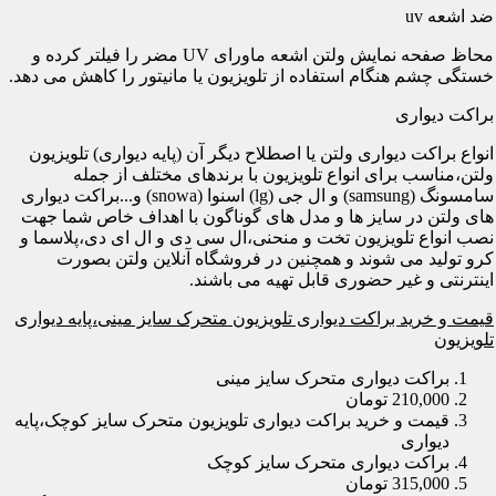
ضد اشعه uv
محاظ صفحه نمایش ولتن اشعه ماورای UV مضر را فیلتر کرده و
خستگی چشم هنگام استفاده از تلویزیون یا مانیتور را کاهش می دهد.
براکت دیواری
انواع براکت دیواری ولتن یا اصطلاح دیگر آن (پایه دیواری) تلویزیون
ولتن،مناسب برای انواع تلویزیون با برندهای مختلف از جمله
سامسونگ (samsung) و ال جی (lg) اسنوا (snowa) و...براکت دیواری
های ولتن در سایز ها و مدل های گوناگون با اهداف خاص شما جهت
نصب انواع تلویزیون تخت و منحنی،ال سی دی و ال ای دی،پلاسما و
کرو تولید می شوند و همچنین در فروشگاه آنلاین ولتن بصورت
اینترنتی و غیر حضوری قابل تهیه می باشند.
قیمت و خرید براکت دیواری تلویزیون متحرک سایز مینی،پایه دیواری
تلویزیون
براکت دیواری متحرک سایز مینی
210,000 تومان
قیمت و خرید براکت دیواری تلویزیون متحرک سایز کوچک،پایه
دیواری
براکت دیواری متحرک سایز کوچک
315,000 تومان