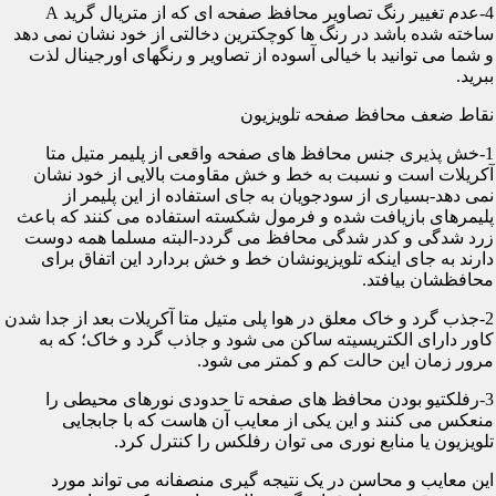
4-عدم تغییر رنگ تصاویر محافظ صفحه ای که از متریال گرید A
ساخته شده باشد در رنگ ها کوچکترین دخالتی از خود نشان نمی دهد
و شما می توانید با خیالی آسوده از تصاویر و رنگهای اورجینال لذت
ببرید.
نقاط ضعف محافظ صفحه تلویزیون
1-خش پذیری جنس محافظ های صفحه واقعی از پلیمر متیل متا
آکریلات است و نسبت به خط و خش مقاومت بالایی از خود نشان
نمی دهد-بسیاری از سودجویان به جای استفاده از این پلیمر از
پلیمرهای بازیافت شده و فرمول شکسته استفاده می کنند که باعث
زرد شدگی و کدر شدگی محافظ می گردد-البته مسلما همه دوست
دارند به جای اینکه تلویزیونشان خط و خش بردارد این اتفاق برای
محافظشان بیافتد.
2-جذب گرد و خاک معلق در هوا پلی متیل متا آکریلات بعد از جدا شدن
کاور دارای الکتریسیته ساکن می شود و جاذب گرد و خاک؛ که به
مرور زمان این حالت کم و کمتر می شود.
3-رفلکتیو بودن محافظ های صفحه تا حدودی نورهای محیطی را
منعکس می کنند و این یکی از معایب آن هاست که با جابجایی
تلویزیون یا منابع نوری می توان رفلکس را کنترل کرد.
این معایب و محاسن در یک نتیجه گیری منصفانه می تواند مورد