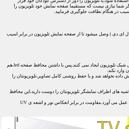
تفاده شود،یا تلویزیون را دور از دسترس کودکان خود قرار
گر شما نیازی نیست که مستقیما صفحه نمایش خود تلویزیون را
آسیب در هنگام نظافت جلوگیری فرمایید.
سی دی – ال ای دی – ۳ بعدی – کرو – تلویزیون منحنی – کیو ال ای دی ) وصل میشود تا از صفحه نمایش تلویزیون در برابر اسیب
محافظ ها با شفافیت بالایی که دارند،علاوه بر افزایش امنیت تلویزیون،کیفیت تصویر را نیز به نحو چشمگیری حفظ می کنند و خللی در طراحی شیک تلویزیون ایجاد نمی کنند.پس با داشتن محافظ صفحه led،هم
 وارد نکند.
اده نخواهد شد و با حفظ روشنی کامل تصاویر،تلویزیونتان را
یه های اطراف نمایشگر تلویزیونتان را دوست دارید،این محافظ
جدا از محافظت از نمایشگر توسط این محصول،همچنین به عنوان فیلتر در برابر 96٪ تا 99٪ اشعه ماوراء بنفش از چشم و پوست محافظت به عمل می آورد.مقاومت در برابر انعکاس نور و اشعه ی UV