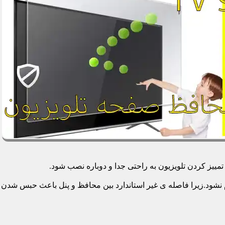
یز کردن تلویزیون به راحتی جدا و دوباره نصب شود.
م نشود.زیرا فاصله ی غیر استاندارد بین محافظ و پنل باعث حبس شدن