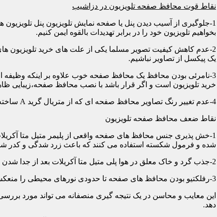
نقاط قوت محافظ صفحه تلویزیون در دزاشیب
1-جلوگیری از آسیب دیدن پنل یا صفحه نمایش تلویزیون پنل تلویزیو
بخواهیم تلویزیون خود را در برابر تهدیدات بالقوه ایمن کنیم.
2-عدم کاهش کیفیت تصویر مسلما یکی از علت های خرید تلویزیون های
یک پیکسل از تصاویر نباشیم.
3-نامرئی بودن محافظ یک محافظ صفحه خوب علاوه بر اینکه وظیفه اصلی
خرید تلویزیون است و اگر قرار باشد با نصب محافظ صفحه،زیبایی ظاه
4-عدم تغییر رنگ تصاویر محافظ صفحه ای که از متریال گرید A ساخته شده باشد در رنگ ها کوچکترین دخالتی از خود نشان نمی دهد و شما می توانید با خیالی آسوده از تصاویر و رنگهای اورجینال لذت ببرید.
نقاط ضعف محافظ صفحه تلویزیون
1-خش پذیری جنس محافظ های صفحه واقعی از پلیمر متیل متا آکریلات
شده و فرمول شکسته استفاده می کنند که باعث زرد شدگی و کدر شدگی
2-جذب گرد و خاک معلق در هوا پلی متیل متا آکریلات بعد از جدا شدن کاور دارای الکتریسیته ساکن می شود و جاذب گرد و خاک؛ که به مرور زمان این حالت کم و کمتر می شود.
3-رفلکتیو بودن محافظ های صفحه تا حدودی نورهای محیطی را منعکس می کنند و این یکی از معایب آن هاست که با جابجایی تلویزیون یا منابع نوری می توان رفلکس را کنترل کرد.
این معایب و محاسن در یک نتیجه گیری منصفانه می تواند مورد بررسی 
دهد.