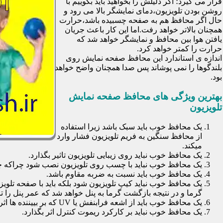
قرار می گیرد؛ اگر دلیلش را بخواهید باید بگوییم با
روشن بودن تلویزیون،دمای نمایشگر بالا می رود و
حال اگر محافظ هم به صفحه چسبیده باشد،حرارت
همچنان بالاتر خواهد رفت.اما این کار باعث جریان
یافتن هوا بین محافظ و نمایشگر خواهد شد که
حرارت را کمتر خواهد کرد.
اندازه ی استاندارد این محافظ صفحه نمایش روی
بلندگوها را نمی پوشاند پس صدا همچنان واضح خواهد
بود.
بهترین ویژگی های محافظ صفحه نمایش
تلویزیون
یک محافظ خوب باید سبک باشد زیرا استفاده
از محافظ سنگین به فریم تلویزیون فشار وارد
میکند.
یک محافظ خوب نباید روی زیبایی تلویزیون تاثیر بگذارد.
یک محافظ خوب نباید با چسب روی تلویزیون نصب شود چراکه چسب
یک محافظ خوب باید نسبت به ضربه مقاوم باشد.
یک محافظ خوب نباید کیپ تلویزیون شود بلکه باید با صفحه تلوی
گرما و در نتیجه بازگشت گرما به پنل خواهد شد که عمر پنل را تا 30 درصد کاهش خواهد داد
یک محافظ خوب باید از اشعه فرابنفش یا UV که بر بییننده ها اثرات نا مطلوب می گذارد جلوگیری کند.
یک محافظ خوب نباید بر کارکرد ریموت کنترل اثر بگذارد.