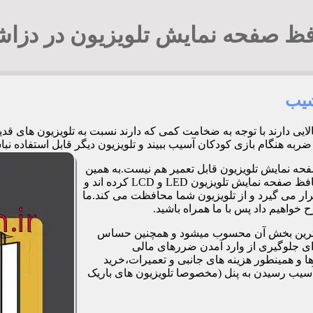
ظ صفحه نمایش تلویزیون در دزا
شیب
الایی دارند با توجه به ضخامت کمی که دارند نسبت به تلویزیون های 
زی کودکان آسیب ببیند و تلویزیون دیگر قابل استفاده نباشد. 09194294548 آقای ج
فحه نمایش تلویزیون قابل تعمیر هم نیست.به همین
دلیل برخی شرکت ها و کارگاه ها اقدام به طراحی و تولید صفحات محافظ صفحه نمایش تلویزیون LED و LCD کرده اند و
ر می گیرد و از تلویزیون شما محافظت می کند.ما
خواهیم داد پس با ما همراه باشید.
مت ترین بخش آن محسوب میشود و همچنین حساس
رای جلوگیری از وارد آمدن ضررهای مالی
 و همینطور هزینه های جانبی و تعمیرات،خرید
آسیب رسیدن به پنل (مخصوصا تلویزیون های باریک