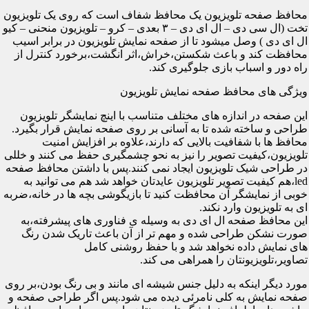
محافظ صفحه تلویزیون یک محافظ شفاف است که روی یک تلویزیون
تخت (ال سی دی – ال ای دی – ۳ بعدی – کرو – تلویزیون منحنی – کیو
ال ای دی ) وصل میشود تا از صفحه نمایش تلویزیون در برابر اسیب
محافظت کند و باعث شکستن،خراش،اثر انگشت،برخورد کنترل از
راه دور و اسباب بازی جلوگیری کند.
ویژگی های محافظ صفحه نمایش تلویزیون
این صفحه در اندازه های مختلف متناسب با اینچ نمایشگر تلویزیون
طراحی و ساخته شده تا به آسانی بر روی صفحه نمایش قرار بگیرد.
محافظ ها با شفافیت بالایی که دارند،علاوه بر افزایش امنیت
تلویزیون،کیفیت تصویر را نیز به نحو چشمگیری حفظ می کنند و خللی
در طراحی شیک تلویزیون ایجاد نمی کنند.پس با داشتن محافظ صفحه
led،هم کیفیت تصویر تلویزیون عایدتان خواهد شد هم می توانید به
خوبی از نمایشگر آن محافظت کنید تا بازیگوشی بچه ها در خانه،ضربه
ای به تلویزیون وارد نکند.
این محافظ صفحه ال ای دی به وسیله ی فناوری های پیشرفته،به
صورت نشکن طراحی شده و مهم تر از آن باعث تاریک شدن رنگ
های نمایش داده نخواهد شد و با حفظ روشنی کامل
تصاویر،تلویزیونتان را همراهی می کند.
مورد دیگر اینکه به دلیل جنس شیشه ای مانند و بی رنگ بودن،بر روی
صفحه نمایش به کلی نامرئی دیده می شود.پس اگر طراحی صفحه و