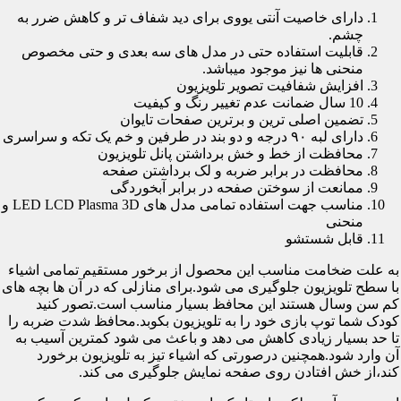
دارای خاصیت آنتی یووی برای دید شفاف تر و کاهش ضرر به
چشم.
قابلیت استفاده حتی در مدل های سه بعدی و حتی مخصوص
منحنی ها نیز موجود میباشد.
افزایش شفافیت تصویر تلویزیون
10 سال ضمانت عدم تغییر رنگ و کیفیت
تضمین اصلی ترین و برترین صفحات تایوان
دارای لبه ۹۰ درجه و دو بند در طرفین و خم یک تکه و سراسری
محافظت از خط و خش برداشتن پانل تلویزیون
محافظت در برابر ضربه و لک برداشتن صفحه
ممانعت از سوختن صفحه در برابر آبخوردگی
مناسب جهت استفاده تمامی مدل های LED LCD Plasma 3D و
منحنی
قابل شستشو
به علت ضخامت مناسب این محصول از برخور مستقیم تمامی اشیاء
با سطح تلویزیون جلوگیری می شود.برای منازلی که در آن ها بچه های
کم سن وسال هستند این محافظ بسیار مناسب است.تصور کنید
کودک شما توپ بازی خود را به تلویزیون بکوبد.محافظ شدت ضربه را
تا حد بسیار زیادی کاهش می دهد و باعث می شود کمترین آسیب به
آن وارد شود.همچنین درصورتی که اشیاء تیز به تلویزیون برخورد
کند،از خش افتادن روی صفحه نمایش جلوگیری می کند.