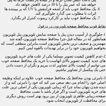
خواهد شد که عمر پنل را تا 30 درصد کاهش خواهد داد.
یک محافظ خوب باید از اشعه فرابنفش یا UV که بر بییننده ها
اثرات نا مطلوب می گذارد جلوگیری کند.
یک محافظ خوب نباید بر کارکرد ریموت کنترل اثر بگذارد.
نقاط قوت محافظ صفحه تلویزیون در دزفول
1-جلوگیری از آسیب دیدن پنل یا صفحه نمایش تلویزیون پنل تلویزیون
همانطور که در مقاله قبل-چرا محافظ صفحه تلویزیون-گفته شد
مهمترین و ضعیف ترین بخش تلویزیون است.بنابراین منطقی است که
بخواهیم تلویزیون خود را در برابر تهدیدات بالقوه ایمن کنیم.
2-عدم کاهش کیفیت تصویر مسلما یکی از علت های خرید تلویزیون
های جدید کیفیت تصویر بالای آنهاست.با خرید یک محافظ صفحه خوب
می توانیم از کیفیت بالای تصاویر لذت ببریم و نگران از دست دادن
حتی یک پیکسل از تصاویر نباشیم.
3-نامرئی بودن محافظ یک محافظ صفحه خوب علاوه بر اینکه وظیفه
اصلی خود را انجام می دهد سعی می کند که خود را نامرئی کند و از
دیده شدن پنهان بماند چرا که زیبایی تلویزیون یکی از اصلی ترین علت
های خرید تلویزیون است و اگر قرار باشد با نصب محافظ
صفحه،زیبایی ظاهری تلویزیون از بین برود بهتر است روش دیگری
برای محافظت از تلویزیون انتخاب شود.