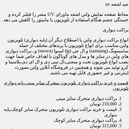
ضد اشعه uv
محاظ صفحه نمایش ولتن اشعه ماورای UV مضر را فیلتر کرده و
خستگی چشم هنگام استفاده از تلویزیون یا مانیتور را کاهش می دهد.
براکت دیواری
انواع براکت دیواری ولتن یا اصطلاح دیگر آن (پایه دیواری) تلویزیون
ولتن،مناسب برای انواع تلویزیون با برندهای مختلف از جمله
سامسونگ (samsung) و ال جی (lg) اسنوا (snowa) و...براکت دیواری
های ولتن در سایز ها و مدل های گوناگون با اهداف خاص شما جهت
نصب انواع تلویزیون تخت و منحنی،ال سی دی و ال ای دی،پلاسما و
کرو تولید می شوند و همچنین در فروشگاه آنلاین ولتن بصورت
اینترنتی و غیر حضوری قابل تهیه می باشند.
قیمت و خرید براکت دیواری تلویزیون متحرک سایز مینی،پایه دیواری
تلویزیون
براکت دیواری متحرک سایز مینی
210,000 تومان
قیمت و خرید براکت دیواری تلویزیون متحرک سایز کوچک،پایه
دیواری
براکت دیواری متحرک سایز کوچک
315,000 تومان