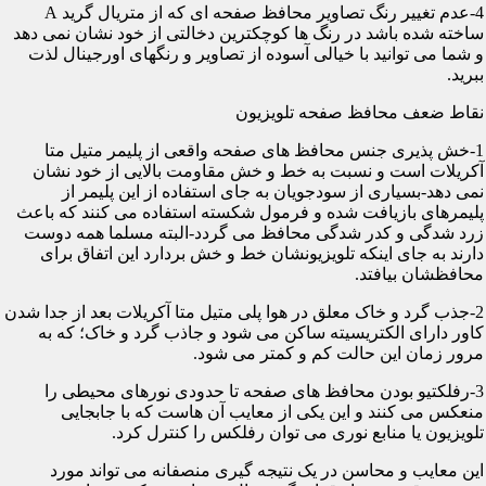
4-عدم تغییر رنگ تصاویر محافظ صفحه ای که از متریال گرید A
ساخته شده باشد در رنگ ها کوچکترین دخالتی از خود نشان نمی دهد
و شما می توانید با خیالی آسوده از تصاویر و رنگهای اورجینال لذت
ببرید.
نقاط ضعف محافظ صفحه تلویزیون
1-خش پذیری جنس محافظ های صفحه واقعی از پلیمر متیل متا
آکریلات است و نسبت به خط و خش مقاومت بالایی از خود نشان
نمی دهد-بسیاری از سودجویان به جای استفاده از این پلیمر از
پلیمرهای بازیافت شده و فرمول شکسته استفاده می کنند که باعث
زرد شدگی و کدر شدگی محافظ می گردد-البته مسلما همه دوست
دارند به جای اینکه تلویزیونشان خط و خش بردارد این اتفاق برای
محافظشان بیافتد.
2-جذب گرد و خاک معلق در هوا پلی متیل متا آکریلات بعد از جدا شدن
کاور دارای الکتریسیته ساکن می شود و جاذب گرد و خاک؛ که به
مرور زمان این حالت کم و کمتر می شود.
3-رفلکتیو بودن محافظ های صفحه تا حدودی نورهای محیطی را
منعکس می کنند و این یکی از معایب آن هاست که با جابجایی
تلویزیون یا منابع نوری می توان رفلکس را کنترل کرد.
این معایب و محاسن در یک نتیجه گیری منصفانه می تواند مورد