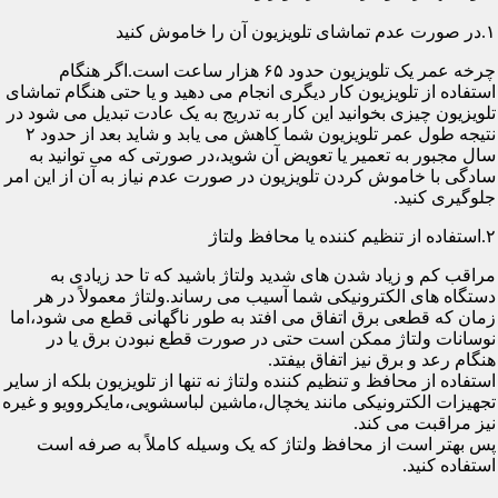
۱.در صورت عدم تماشای تلویزیون آن را خاموش کنید
چرخه عمر یک تلویزیون حدود ۶۵ هزار ساعت است.اگر هنگام
استفاده از تلویزیون کار دیگری انجام می دهید و یا حتی هنگام تماشای
تلویزیون چیزی بخوانید این کار به تدریج به یک عادت تبدیل می شود در
نتیجه طول عمر تلویزیون شما کاهش می یابد و شاید بعد از حدود ۲
سال مجبور به تعمیر یا تعویض آن شوید،در صورتی که می توانید به
سادگی با خاموش کردن تلویزیون در صورت عدم نیاز به آن از این امر
جلوگیری کنید.
۲.استفاده از تنظیم کننده یا محافظ ولتاژ
مراقب کم و زیاد شدن های شدید ولتاژ باشید که تا حد زیادی به
دستگاه های الکترونیکی شما آسیب می رساند.ولتاژ معمولاً در هر
زمان که قطعی برق اتفاق می افتد به طور ناگهانی قطع می شود،اما
نوسانات ولتاژ ممکن است حتی در صورت قطع نبودن برق یا در
هنگام رعد و برق نیز اتفاق بیفتد.
استفاده از محافظ و تنظیم کننده ولتاژ نه تنها از تلویزیون بلکه از سایر
تجهیزات الکترونیکی مانند یخچال،ماشین لباسشویی،مایکروویو و غیره
نیز مراقبت می کند.
پس بهتر است از محافظ ولتاژ که یک وسیله کاملاً به صرفه است
استفاده کنید.