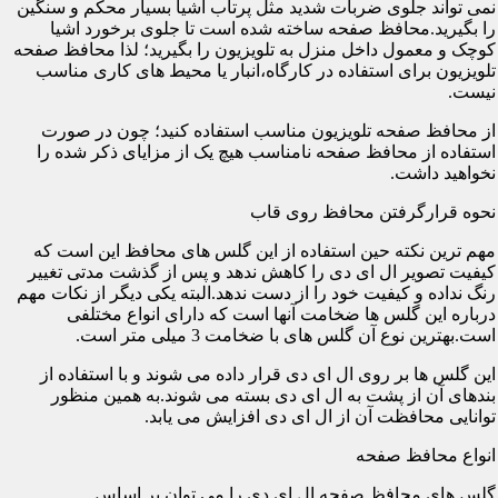
نمی تواند جلوی ضربات شدید مثل پرتاب اشیا بسیار محکم و سنگین
را بگیرید.محافظ صفحه ساخته شده است تا جلوی برخورد اشیا
کوچک و معمول داخل منزل به تلویزیون را بگیرید؛ لذا محافظ صفحه
تلویزیون برای استفاده در کارگاه،انبار یا محیط های کاری مناسب
نیست.
از محافظ صفحه تلویزیون مناسب استفاده کنید؛ چون در صورت
استفاده از محافظ صفحه نامناسب هیچ یک از مزایای ذکر شده را
نخواهید داشت.
نحوه قرارگرفتن محافظ روی قاب
مهم ترین نکته حین استفاده از این گلس های محافظ این است که
کیفیت تصویر ال ای دی را کاهش ندهد و پس از گذشت مدتی تغییر
رنگ نداده و کیفیت خود را از دست ندهد.البته یکی دیگر از نکات مهم
درباره این گلس ها ضخامت آنها است که دارای انواع مختلفی
است.بهترین نوع آن گلس های با ضخامت 3 میلی متر است.
این گلس ها بر روی ال ای دی قرار داده می شوند و با استفاده از
بندهای آن از پشت به ال ای دی بسته می شوند.به همین منظور
توانایی محافظت آن از ال ای دی افزایش می یابد.
انواع محافظ صفحه
گلس های محافظ صفحه ال ای دی را می توان بر اساس