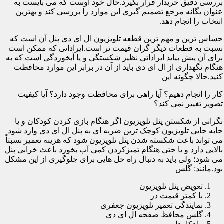
بررسی دقیق خریدار قرار بگیرد.حال خود اوست که می بایست به
عنوان یگانه مرجع تصمیم گیری این موارد را بررسی کند و بهترین
انتخاب را انجام دهد.
حساس ترین و مهم ترین قطعه تلویزیون ال ای دی پنل آن است که
نسبت به قطعات دیگر گران قیمت تر است.ایراداتی که ممکن است
برای آن پیش بیاید ایراداتی نظیر شکستگی و یا آبخوردگی است که به
هنگام نگهداری از ال ای دی باید از آن در برابر این موارد محافظت
کنید.حالا چگونه این
کار را انجام دهیم؟ آیا راهی برای محافظت وجود دارد؟ آیا کیفیت
تصویر تغییر نمی کند؟
نگرانی از شکستن پنل تلویزیون اگر هنگام بازی کردن کودکان و یا
جابه جایی تلویزیون کوچک ترین ضربه ای به پنل ال ای دی وارد شود
می تواند باعث شکسته شدن پنل تلویزیون شود که هزینه تعمیر نسبتاً
بالایی دارد و یا حتی هنگام تمیزکردن کمی آب بخورد باعث خرابی پنل
می شود؛ ولی باید به دنبال راه حل هایی برای جلوگیری از این مشکل
بود.مانند: گلس
تعویض پنل تلویزیون
با کمتر قیمت در
نمایندگی تعمیر تلویزیون جعفری
گلس محافظ صفحه ال ای دی