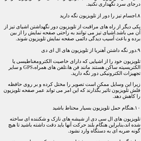
درجای سرد نگهداری نکنید.
۸.اجسام تیز را دور از تلویزیون نگه دارید
یکی دیگر از راه های مراقبت از تلویزیون دور نگهداشتن اشیای تیز از
آن می باشد.اشیای تیز می توانند به راحتی صفحه نمایش را از بین
برده و باعث آسیب دیدگی دائمی صفحه نمایش تلویزیون شوند.
۹.دور نگه داشتن آهنربا از تلویزیون های ال ای دی
تلویزیون خود را از اشیایی که دارای خاصیت الکترومغناطیسی یا
الکتریسیته ساکن هستند مانند فن ها،تلفن های همراه،GPS و سایر
تجهیزات الکترونیکی دور نگه دارید.
زیرا این وسایل ممکن است تصویر را مختل کرده و بر روی حافظه
فلش تلویزیون تاثیر بگذارند که این امر می تواند عمر صفحه تلویزیون
را کاهش دهد.
۱۰.هنگام حمل تلویزیون بسیار محتاط باشید
تلویزیون های ال سی دی از شیشه های نازک و شکننده ای ساخته
شده اند،بنابراین هنگام بلند حرکت آنها باید دقت داشته باشید تا هیچ
گونه ضربه ای به دستگاه وارد نشود.