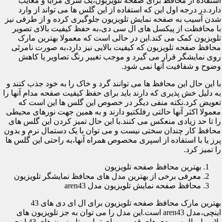
استفاده از محافظ برای صفحه تلویزیون،یک سری مزایا و معایب
دارد.در درجه اول این که استفاده از این گلس ها می تواند از وارد
شدن آسیب به صفحه نمایش تلویزیون جلوگیری کرده و از طرفی نیز
با محافظت از پیکسل های ال سی دی،به حفظ کیفیت بالای تصویر
تلویزیون کمک می کند.این در حالی است که معمولا بهترین مارک
محافظ صفحه تلویزیون که کیفیت بالایی نیز دارد،به صورت نامرئی
روی نمایشگر قرار می گیرد و موجب تغییر رنگ تصاویر یا کاهش
وضوح و شفافیت آنها نمی شود.
با این حال این محافظ ها می توانند گرد و خاک را به خود جذب کنند و
به دلیل خش پذیری که دارند باید برای حفظ کیفیت صفحه مدام آنها را
تعویض کرد.نکته منفی دیگر در خصوص این گلس ها این است که
معمولا اکثر آنها حالتی رفلکتیو دارند و به همین جهت نورهای محیطی
را تا حد زیادی منعکس می کنند.با این حال تمیز کردن این گلس های
محافظ کار چندان سختی نیست و می توان با یک دستمال نرم و بدون
پرز یا با استفاده از اسپری مخصوص همراه آنها،به راحتی این گلس ها
را تمیز کرد.
بهترین محافظ صفحه تلویزیون
معرفی برخی از بهترین مدل های محافظ نمایشگر تلویزیون
محافظ صفحه نمایش تلویزیون مدل aren43
بهترین مارک محافظ صفحه تلویزیون برای ال ای دی های 43
اینچی،مدل aren43 است.این مدل را می توان به جز تلویزیون های
پلاسما و ال سی دی های قدیمی برای تمامی تلویزیون های 43 اینچی