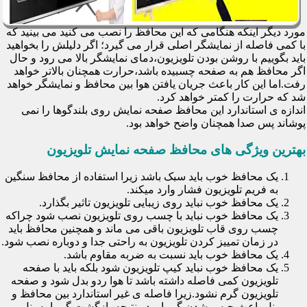
مورد دیگر اینکه هنگامی که این محافظ را نصب می کنید می بینید که
با کمی فاصله از نمایشگر اصلی قرار می گیرد؛ اگر دلیلش را بخواهید
باید بگوییم با روشن بودن تلویزیون،دمای نمایشگر بالا می رود و حال
اگر محافظ هم به صفحه چسبیده باشد،حرارت همچنان بالاتر خواهد
رفت.اما این کار باعث جریان یافتن هوا بین محافظ و نمایشگر خواهد
شد که حرارت را کمتر خواهد کرد.
اندازه ی استاندارد این محافظ صفحه نمایش روی بلندگوها را نمی
پوشاند پس صدا همچنان واضح خواهد بود.
بهترین ویژگی های محافظ صفحه نمایش تلویزیون
یک محافظ خوب باید سبک باشد زیرا استفاده از محافظ سنگین
به فریم تلویزیون فشار وارد میکند.
یک محافظ خوب نباید روی زیبایی تلویزیون تاثیر بگذارد.
یک محافظ خوب نباید با چسب روی تلویزیون نصب شود چراکه
چسب روی قاب تلویزیون باقی می ماند و همچنین محافظ باید
در زمان تمییز کردن تلویزیون به راحتی جدا و دوباره نصب شود.
یک محافظ خوب باید نسبت به ضربه مقاوم باشد.
یک محافظ خوب نباید کیپ تلویزیون شود بلکه باید با صفحه
تلویزیون کمی فاصله داشته باشد تا هوا ردو بدل شود و صفحه
تلویزیون گرم نشود.زیرا فاصله ی غیر استاندارد بین محافظ و
پنل باعث حبس شدن گرما و در نتیجه بازگشت گرما به پنل