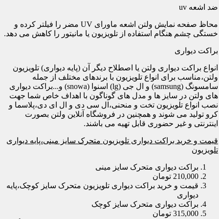
ضد اشعه uv
محاظ صفحه نمایش ولتن اشعه ماورای UV مضر را فیلتر کرده و
خستگی چشم هنگام استفاده از تلویزیون یا مانیتور را کاهش می دهد.
براکت دیواری
انواع براکت دیواری ولتن یا اصطلاح دیگر آن (پایه دیواری) تلویزیون
ولتن،مناسب برای انواع تلویزیون با برندهای مختلف از جمله
سامسونگ (samsung) و ال جی (lg) اسنوا (snowa) و...براکت دیواری
های ولتن در سایز ها و مدل های گوناگون با اهداف خاص شما جهت
نصب انواع تلویزیون تخت و منحنی،ال سی دی و ال ای دی،پلاسما و
کرو تولید می شوند و همچنین در فروشگاه آنلاین ولتن بصورت
اینترنتی و غیر حضوری قابل تهیه می باشند.
قیمت و خرید براکت دیواری تلویزیون متحرک سایز مینی،پایه دیواری
تلویزیون
براکت دیواری متحرک سایز مینی
210,000 تومان
قیمت و خرید براکت دیواری تلویزیون متحرک سایز کوچک،پایه
دیواری
براکت دیواری متحرک سایز کوچک
315,000 تومان