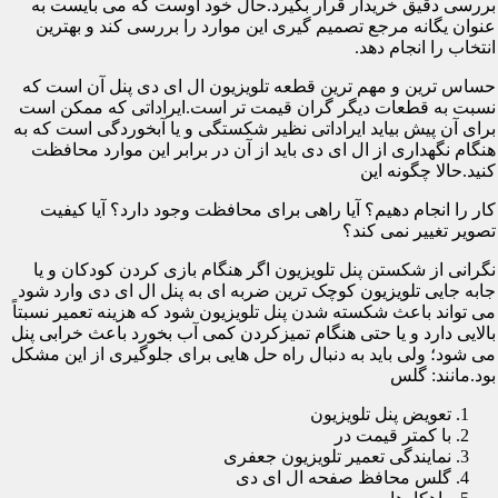
بررسی دقیق خریدار قرار بگیرد.حال خود اوست که می بایست به
عنوان یگانه مرجع تصمیم گیری این موارد را بررسی کند و بهترین
انتخاب را انجام دهد.
حساس ترین و مهم ترین قطعه تلویزیون ال ای دی پنل آن است که
نسبت به قطعات دیگر گران قیمت تر است.ایراداتی که ممکن است
برای آن پیش بیاید ایراداتی نظیر شکستگی و یا آبخوردگی است که به
هنگام نگهداری از ال ای دی باید از آن در برابر این موارد محافظت
کنید.حالا چگونه این
کار را انجام دهیم؟ آیا راهی برای محافظت وجود دارد؟ آیا کیفیت
تصویر تغییر نمی کند؟
نگرانی از شکستن پنل تلویزیون اگر هنگام بازی کردن کودکان و یا
جابه جایی تلویزیون کوچک ترین ضربه ای به پنل ال ای دی وارد شود
می تواند باعث شکسته شدن پنل تلویزیون شود که هزینه تعمیر نسبتاً
بالایی دارد و یا حتی هنگام تمیزکردن کمی آب بخورد باعث خرابی پنل
می شود؛ ولی باید به دنبال راه حل هایی برای جلوگیری از این مشکل
بود.مانند: گلس
تعویض پنل تلویزیون
با کمتر قیمت در
نمایندگی تعمیر تلویزیون جعفری
گلس محافظ صفحه ال ای دی