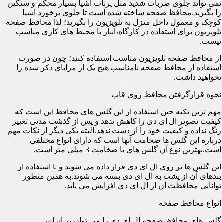
نمی تواند جلوی ضربات شدید مثل پرتاب اشیا بسیار محکم و سنگین
را بگیرید.محافظ صفحه ساخته شده است تا جلوی برخورد اشیا
کوچک و معمول داخل منزل به تلویزیون را بگیرید؛ لذا محافظ صفحه
تلویزیون برای استفاده در کارگاه،انبار یا محیط های کاری مناسب
نیست.
از محافظ صفحه تلویزیون مناسب استفاده کنید؛ چون در صورت
استفاده از محافظ صفحه نامناسب هیچ یک از مزایای ذکر شده را
نخواهید داشت.
نحوه قرارگرفتن محافظ روی قاب
مهم ترین نکته حین استفاده از این گلس های محافظ این است که
کیفیت تصویر ال ای دی را کاهش ندهد و پس از گذشت مدتی تغییر
رنگ نداده و کیفیت خود را از دست ندهد.البته یکی دیگر از نکات مهم
درباره این گلس ها ضخامت آنها است که دارای انواع مختلفی
است.بهترین نوع آن گلس های با ضخامت 3 میلی متر است.
این گلس ها بر روی ال ای دی قرار داده می شوند و با استفاده از
بندهای آن از پشت به ال ای دی بسته می شوند.به همین منظور
توانایی محافظت آن از ال ای دی افزایش می یابد.
انواع محافظ صفحه
گلس های محافظ صفحه ال ای دی را می توان بر اساس