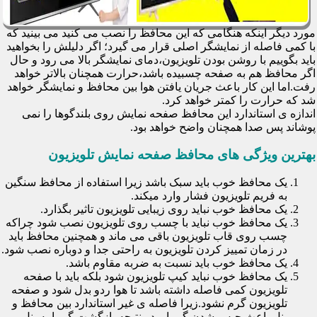
مورد دیگر اینکه هنگامی که این محافظ را نصب می کنید می بینید که
با کمی فاصله از نمایشگر اصلی قرار می گیرد؛ اگر دلیلش را بخواهید
باید بگوییم با روشن بودن تلویزیون،دمای نمایشگر بالا می رود و حال
اگر محافظ هم به صفحه چسبیده باشد،حرارت همچنان بالاتر خواهد
رفت.اما این کار باعث جریان یافتن هوا بین محافظ و نمایشگر خواهد
شد که حرارت را کمتر خواهد کرد.
اندازه ی استاندارد این محافظ صفحه نمایش روی بلندگوها را نمی
پوشاند پس صدا همچنان واضح خواهد بود.
بهترین ویژگی های محافظ صفحه نمایش تلویزیون
یک محافظ خوب باید سبک باشد زیرا استفاده از محافظ سنگین
به فریم تلویزیون فشار وارد میکند.
یک محافظ خوب نباید روی زیبایی تلویزیون تاثیر بگذارد.
یک محافظ خوب نباید با چسب روی تلویزیون نصب شود چراکه
چسب روی قاب تلویزیون باقی می ماند و همچنین محافظ باید
در زمان تمییز کردن تلویزیون به راحتی جدا و دوباره نصب شود.
یک محافظ خوب باید نسبت به ضربه مقاوم باشد.
یک محافظ خوب نباید کیپ تلویزیون شود بلکه باید با صفحه
تلویزیون کمی فاصله داشته باشد تا هوا ردو بدل شود و صفحه
تلویزیون گرم نشود.زیرا فاصله ی غیر استاندارد بین محافظ و
پنل باعث حبس شدن گرما و در نتیجه بازگشت گرما به پنل