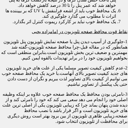
خواهد شد که عمر پنل را تا 30 درصد کاهش خواهد داد.
یک محافظ خوب باید از اشعه فرابنفش یا UV که بر بییننده ها
اثرات نا مطلوب می گذارد جلوگیری کند.
یک محافظ خوب نباید بر کارکرد ریموت کنترل اثر بگذارد.
نقاط قوت محافظ صفحه تلویزیون در امامزاده یحیی
1-جلوگیری از آسیب دیدن پنل یا صفحه نمایش تلویزیون پنل تلویزیون
همانطور که در مقاله قبل-چرا محافظ صفحه تلویزیون-گفته شد
مهمترین و ضعیف ترین بخش تلویزیون است.بنابراین منطقی است که
بخواهیم تلویزیون خود را در برابر تهدیدات بالقوه ایمن کنیم.
2-عدم کاهش کیفیت تصویر مسلما یکی از علت های خرید تلویزیون
های جدید کیفیت تصویر بالای آنهاست.با خرید یک محافظ صفحه خوب
می توانیم از کیفیت بالای تصاویر لذت ببریم و نگران از دست دادن
حتی یک پیکسل از تصاویر نباشیم.
3-نامرئی بودن محافظ یک محافظ صفحه خوب علاوه بر اینکه وظیفه
اصلی خود را انجام می دهد سعی می کند که خود را نامرئی کند و از
دیده شدن پنهان بماند چرا که زیبایی تلویزیون یکی از اصلی ترین علت
های خرید تلویزیون است و اگر قرار باشد با نصب محافظ
صفحه،زیبایی ظاهری تلویزیون از بین برود بهتر است روش دیگری
برای محافظت از تلویزیون انتخاب شود.