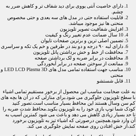
دارای خاصیت آنتی یووی برای دید شفاف تر و کاهش ضرر به
چشم.
قابلیت استفاده حتی در مدل های سه بعدی و حتی مخصوص
منحنی ها نیز موجود میباشد.
افزایش شفافیت تصویر تلویزیون
10 سال ضمانت عدم تغییر رنگ و کیفیت
تضمین اصلی ترین و برترین صفحات تایوان
دارای لبه ۹۰ درجه و دو بند در طرفین و خم یک تکه و سراسری
محافظت از خط و خش برداشتن پانل تلویزیون
محافظت در برابر ضربه و لک برداشتن صفحه
ممانعت از سوختن صفحه در برابر آبخوردگی
مناسب جهت استفاده تمامی مدل های LED LCD Plasma 3D و
منحنی
قابل شستشو
به علت ضخامت مناسب این محصول از برخور مستقیم تمامی اشیاء
با سطح تلویزیون جلوگیری می شود.برای منازلی که در آن ها بچه های
کم سن وسال هستند این محافظ بسیار مناسب است.تصور کنید
کودک شما توپ بازی خود را به تلویزیون بکوبد.محافظ شدت ضربه را
تا حد بسیار زیادی کاهش می دهد و باعث می شود کمترین آسیب به
آن وارد شود.همچنین درصورتی که اشیاء تیز به تلویزیون برخورد
کند،از خش افتادن روی صفحه نمایش جلوگیری می کند.