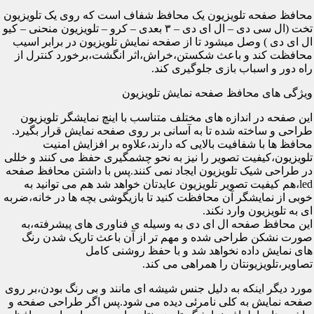
محافظ صفحه تلویزیون یک محافظ شفاف است که روی یک تلویزیون
تخت (ال سی دی – ال ای دی – ۳ بعدی – کرو – تلویزیون منحنی – کیو
ال ای دی ) وصل میشود تا از صفحه نمایش تلویزیون در برابر اسیب
محافظت کند و باعث شکستن،خراش،اثر انگشت،برخورد کنترل از
راه دور و اسباب بازی جلوگیری کند.
ویژگی های محافظ صفحه نمایش تلویزیون
این صفحه در اندازه های مختلف متناسب با اینچ نمایشگر تلویزیون
طراحی و ساخته شده تا به آسانی بر روی صفحه نمایش قرار بگیرد.
محافظ ها با شفافیت بالایی که دارند،علاوه بر افزایش امنیت
تلویزیون،کیفیت تصویر را نیز به نحو چشمگیری حفظ می کنند و خللی
در طراحی شیک تلویزیون ایجاد نمی کنند.پس با داشتن محافظ صفحه
led،هم کیفیت تصویر تلویزیون عایدتان خواهد شد هم می توانید به
خوبی از نمایشگر آن محافظت کنید تا بازیگوشی بچه ها در خانه،ضربه
ای به تلویزیون وارد نکند.
این محافظ صفحه ال ای دی به وسیله ی فناوری های پیشرفته،به
صورت نشکن طراحی شده و مهم تر از آن باعث تاریک شدن رنگ
های نمایش داده نخواهد شد و با حفظ روشنی کامل
تصاویر،تلویزیونتان را همراهی می کند.
مورد دیگر اینکه به دلیل جنس شیشه ای مانند و بی رنگ بودن،بر روی
صفحه نمایش به کلی نامرئی دیده می شود.پس اگر طراحی صفحه و