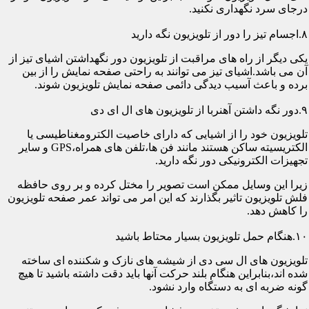
درجای سرد نگهداری نکنید.
۸.اجسام تیز را دور از تلویزیون نگه دارید
یکی دیگر از راه های مراقبت از تلویزیون دور نگهداشتن اشیای تیز از
آن می باشد.اشیای تیز می توانند به راحتی صفحه نمایش را از بین
برده و باعث آسیب دیدگی دائمی صفحه نمایش تلویزیون شوند.
۹.دور نگه داشتن آهنربا از تلویزیون های ال ای دی
تلویزیون خود را از اشیایی که دارای خاصیت الکترومغناطیسی یا
الکتریسیته ساکن هستند مانند فن ها،تلفن های همراه،GPS و سایر
تجهیزات الکترونیکی دور نگه دارید.
زیرا این وسایل ممکن است تصویر را مختل کرده و بر روی حافظه
فلش تلویزیون تاثیر بگذارند که این امر می تواند عمر صفحه تلویزیون
را کاهش دهد.
۱۰.هنگام حمل تلویزیون بسیار محتاط باشید
تلویزیون های ال سی دی از شیشه های نازک و شکننده ای ساخته
شده اند،بنابراین هنگام بلند حرکت آنها باید دقت داشته باشید تا هیچ
گونه ضربه ای به دستگاه وارد نشود.