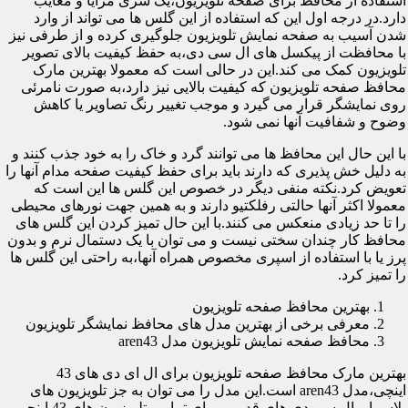
استفاده از محافظ برای صفحه تلویزیون،یک سری مزایا و معایب
دارد.در درجه اول این که استفاده از این گلس ها می تواند از وارد
شدن آسیب به صفحه نمایش تلویزیون جلوگیری کرده و از طرفی نیز
با محافظت از پیکسل های ال سی دی،به حفظ کیفیت بالای تصویر
تلویزیون کمک می کند.این در حالی است که معمولا بهترین مارک
محافظ صفحه تلویزیون که کیفیت بالایی نیز دارد،به صورت نامرئی
روی نمایشگر قرار می گیرد و موجب تغییر رنگ تصاویر یا کاهش
وضوح و شفافیت آنها نمی شود.
با این حال این محافظ ها می توانند گرد و خاک را به خود جذب کنند و
به دلیل خش پذیری که دارند باید برای حفظ کیفیت صفحه مدام آنها را
تعویض کرد.نکته منفی دیگر در خصوص این گلس ها این است که
معمولا اکثر آنها حالتی رفلکتیو دارند و به همین جهت نورهای محیطی
را تا حد زیادی منعکس می کنند.با این حال تمیز کردن این گلس های
محافظ کار چندان سختی نیست و می توان با یک دستمال نرم و بدون
پرز یا با استفاده از اسپری مخصوص همراه آنها،به راحتی این گلس ها
را تمیز کرد.
بهترین محافظ صفحه تلویزیون
معرفی برخی از بهترین مدل های محافظ نمایشگر تلویزیون
محافظ صفحه نمایش تلویزیون مدل aren43
بهترین مارک محافظ صفحه تلویزیون برای ال ای دی های 43
اینچی،مدل aren43 است.این مدل را می توان به جز تلویزیون های
پلاسما و ال سی دی های قدیمی برای تمامی تلویزیون های 43 اینچی