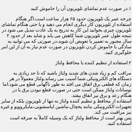
۱.در صورت عدم تماشای تلویزیون آن را خاموش کنید
چرخه عمر یک تلویزیون حدود ۶۵ هزار ساعت است.اگر هنگام
استفاده از تلویزیون کار دیگری انجام می دهید و یا حتی هنگام تماشای
تلویزیون چیزی بخوانید این کار به تدریج به یک عادت تبدیل می شود در
نتیجه طول عمر تلویزیون شما کاهش می یابد و شاید بعد از حدود ۲
سال مجبور به تعمیر یا تعویض آن شوید،در صورتی که می توانید به
سادگی با خاموش کردن تلویزیون در صورت عدم نیاز به آن از این امر
جلوگیری کنید.
۲.استفاده از تنظیم کننده یا محافظ ولتاژ
مراقب کم و زیاد شدن های شدید ولتاژ باشید که تا حد زیادی به
دستگاه های الکترونیکی شما آسیب می رساند.ولتاژ معمولاً در هر
زمان که قطعی برق اتفاق می افتد به طور ناگهانی قطع می شود،اما
نوسانات ولتاژ ممکن است حتی در صورت قطع نبودن برق یا در
هنگام رعد و برق نیز اتفاق بیفتد.
استفاده از محافظ و تنظیم کننده ولتاژ نه تنها از تلویزیون بلکه از سایر
تجهیزات الکترونیکی مانند یخچال،ماشین لباسشویی،مایکروویو و غیره
نیز مراقبت می کند.
پس بهتر است از محافظ ولتاژ که یک وسیله کاملاً به صرفه است
استفاده کنید.