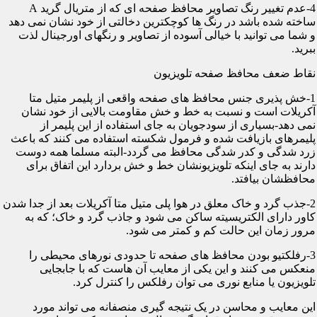
4-عدم تغییر رنگ تصاویر محافظ صفحه ای که از متریال گرید A
ساخته شده باشد در رنگ ها کوچکترین دخالتی از خود نشان نمی دهد
و شما می توانید با خیالی آسوده از تصاویر و رنگهای اورجینال لذت
ببرید.
نقاط ضعف محافظ صفحه تلویزیون
1-خش پذیری جنس محافظ های صفحه واقعی از پلیمر متیل متا
آکریلات است و نسبت به خط و خش مقاومت بالایی از خود نشان
نمی دهد-بسیاری از سودجویان به جای استفاده از این پلیمر از
پلیمرهای بازیافت شده و فرمول شکسته استفاده می کنند که باعث
زرد شدگی و کدر شدگی محافظ می گردد-البته مسلما همه دوست
دارند به جای اینکه تلویزیونشان خط و خش بردارد این اتفاق برای
محافظشان بیافتد.
2-جذب گرد و خاک معلق در هوا پلی متیل متا آکریلات بعد از جدا شدن
کاور دارای الکتریسیته ساکن می شود و جاذب گرد و خاک؛ که به
مرور زمان این حالت کم و کمتر می شود.
3-رفلکتیو بودن محافظ های صفحه تا حدودی نورهای محیطی را
منعکس می کنند و این یکی از معایب آن هاست که با جابجایی
تلویزیون یا منابع نوری می توان رفلکس را کنترل کرد.
این معایب و محاسن در یک نتیجه گیری منصفانه می تواند مورد