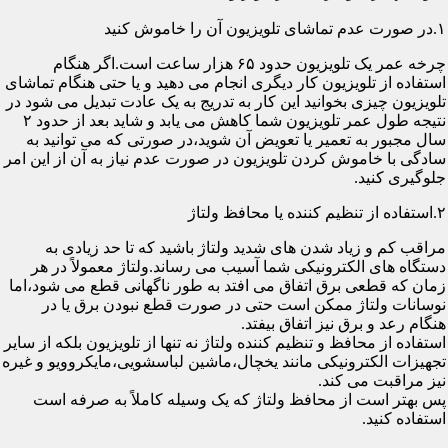
۱.در صورت عدم تماشای تلویزیون آن را خاموش کنید
چرخه عمر یک تلویزیون حدود ۶۵ هزار ساعت است.اگر هنگام
استفاده از تلویزیون کار دیگری انجام می دهید و یا حتی هنگام تماشای
تلویزیون چیزی بخوانید این کار به تدریج به یک عادت تبدیل می شود در
نتیجه طول عمر تلویزیون شما کاهش می یابد و شاید بعد از حدود ۲
سال مجبور به تعمیر یا تعویض آن شوید،در صورتی که می توانید به
سادگی با خاموش کردن تلویزیون در صورت عدم نیاز به آن از این امر
جلوگیری کنید.
۲.استفاده از تنظیم کننده یا محافظ ولتاژ
مراقب کم و زیاد شدن های شدید ولتاژ باشید که تا حد زیادی به
دستگاه های الکترونیکی شما آسیب می رساند.ولتاژ معمولاً در هر
زمان که قطعی برق اتفاق می افتد به طور ناگهانی قطع می شود،اما
نوسانات ولتاژ ممکن است حتی در صورت قطع نبودن برق یا در
هنگام رعد و برق نیز اتفاق بیفتد.
استفاده از محافظ و تنظیم کننده ولتاژ نه تنها از تلویزیون بلکه از سایر
تجهیزات الکترونیکی مانند یخچال،ماشین لباسشویی،مایکروویو و غیره
نیز مراقبت می کند.
پس بهتر است از محافظ ولتاژ که یک وسیله کاملاً به صرفه است
استفاده کنید.