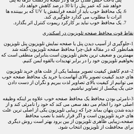
خواهد شد که عمر پنل را تا 30 درصد کاهش خواهد داد.
یک محافظ خوب باید از اشعه فرابنفش یا UV که بر بییننده ها
اثرات نا مطلوب می گذارد جلوگیری کند.
یک محافظ خوب نباید بر کارکرد ریموت کنترل اثر بگذارد.
نقاط قوت محافظ صفحه تلویزیون در اسکندری
1-جلوگیری از آسیب دیدن پنل یا صفحه نمایش تلویزیون پنل تلویزیون
همانطور که در مقاله قبل-چرا محافظ صفحه تلویزیون-گفته شد
مهمترین و ضعیف ترین بخش تلویزیون است.بنابراین منطقی است که
بخواهیم تلویزیون خود را در برابر تهدیدات بالقوه ایمن کنیم.
2-عدم کاهش کیفیت تصویر مسلما یکی از علت های خرید تلویزیون
های جدید کیفیت تصویر بالای آنهاست.با خرید یک محافظ صفحه خوب
می توانیم از کیفیت بالای تصاویر لذت ببریم و نگران از دست دادن
حتی یک پیکسل از تصاویر نباشیم.
3-نامرئی بودن محافظ یک محافظ صفحه خوب علاوه بر اینکه وظیفه
اصلی خود را انجام می دهد سعی می کند که خود را نامرئی کند و از
دیده شدن پنهان بماند چرا که زیبایی تلویزیون یکی از اصلی ترین علت
های خرید تلویزیون است و اگر قرار باشد با نصب محافظ
صفحه،زیبایی ظاهری تلویزیون از بین برود بهتر است روش دیگری
برای محافظت از تلویزیون انتخاب شود.