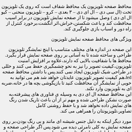
محافظ صفحه تلویزیون یک محافظ شفاف است که روی یک تلویزیون
تخت (ال سی دی – ال ای دی – ۳ بعدی – کرو – تلویزیون منحنی – کیو
ال ای دی ) وصل میشود تا از صفحه نمایش تلویزیون در برابر اسیب
محافظت کند و باعث شکستن،خراش،اثر انگشت،برخورد کنترل از
راه دور و اسباب بازی جلوگیری کند.
ویژگی های محافظ صفحه نمایش تلویزیون
این صفحه در اندازه های مختلف متناسب با اینچ نمایشگر تلویزیون
طراحی و ساخته شده تا به آسانی بر روی صفحه نمایش قرار بگیرد.
محافظ ها با شفافیت بالایی که دارند،علاوه بر افزایش امنیت
تلویزیون،کیفیت تصویر را نیز به نحو چشمگیری حفظ می کنند و خللی
در طراحی شیک تلویزیون ایجاد نمی کنند.پس با داشتن محافظ صفحه
led،هم کیفیت تصویر تلویزیون عایدتان خواهد شد هم می توانید به
خوبی از نمایشگر آن محافظت کنید تا بازیگوشی بچه ها در خانه،ضربه
ای به تلویزیون وارد نکند.
این محافظ صفحه ال ای دی به وسیله ی فناوری های پیشرفته،به
صورت نشکن طراحی شده و مهم تر از آن باعث تاریک شدن رنگ
های نمایش داده نخواهد شد و با حفظ روشنی کامل
تصاویر،تلویزیونتان را همراهی می کند.
مورد دیگر اینکه به دلیل جنس شیشه ای مانند و بی رنگ بودن،بر روی
صفحه نمایش به کلی نامرئی دیده می شود.پس اگر طراحی صفحه و