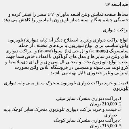
ضد اشعه uv
محاظ صفحه نمایش ولتن اشعه ماورای UV مضر را فیلتر کرده و
خستگی چشم هنگام استفاده از تلویزیون یا مانیتور را کاهش می دهد.
براکت دیواری
انواع براکت دیواری ولتن یا اصطلاح دیگر آن (پایه دیواری) تلویزیون
ولتن،مناسب برای انواع تلویزیون با برندهای مختلف از جمله
سامسونگ (samsung) و ال جی (lg) اسنوا (snowa) و...براکت دیواری
های ولتن در سایز ها و مدل های گوناگون با اهداف خاص شما جهت
نصب انواع تلویزیون تخت و منحنی،ال سی دی و ال ای دی،پلاسما و
کرو تولید می شوند و همچنین در فروشگاه آنلاین ولتن بصورت
اینترنتی و غیر حضوری قابل تهیه می باشند.
قیمت و خرید براکت دیواری تلویزیون متحرک سایز مینی،پایه دیواری
تلویزیون
براکت دیواری متحرک سایز مینی
210,000 تومان
قیمت و خرید براکت دیواری تلویزیون متحرک سایز کوچک،پایه
دیواری
براکت دیواری متحرک سایز کوچک
315,000 تومان