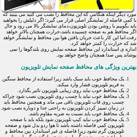
مورد دیگر اینکه هنگامی که این محافظ را نصب می کنید می بینید که
با کمی فاصله از نمایشگر اصلی قرار می گیرد؛ اگر دلیلش را بخواهید
باید بگوییم با روشن بودن تلویزیون،دمای نمایشگر بالا می رود و حال
اگر محافظ هم به صفحه چسبیده باشد،حرارت همچنان بالاتر خواهد
رفت.اما این کار باعث جریان یافتن هوا بین محافظ و نمایشگر خواهد
شد که حرارت را کمتر خواهد کرد.
اندازه ی استاندارد این محافظ صفحه نمایش روی بلندگوها را نمی
پوشاند پس صدا همچنان واضح خواهد بود.
بهترین ویژگی های محافظ صفحه نمایش تلویزیون
یک محافظ خوب باید سبک باشد زیرا استفاده از محافظ سنگین
به فریم تلویزیون فشار وارد میکند.
یک محافظ خوب نباید روی زیبایی تلویزیون تاثیر بگذارد.
یک محافظ خوب نباید با چسب روی تلویزیون نصب شود چراکه
چسب روی قاب تلویزیون باقی می ماند و همچنین محافظ باید
در زمان تمییز کردن تلویزیون به راحتی جدا و دوباره نصب شود.
یک محافظ خوب باید نسبت به ضربه مقاوم باشد.
یک محافظ خوب نباید کیپ تلویزیون شود بلکه باید با صفحه
تلویزیون کمی فاصله داشته باشد تا هوا ردو بدل شود و صفحه
تلویزیون گرم نشود.زیرا فاصله ی غیر استاندارد بین محافظ و
پنل باعث حبس شدن گرما و در نتیجه بازگشت گرما به پنل