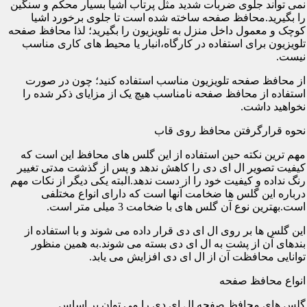
نمی تواند جلوی ضربات شدید مثل پرتاب اشیا بسیار محکم و سنگین
را بگیرید.محافظ صفحه ساخته شده است تا جلوی برخورد اشیا
کوچک و معمول داخل منزل به تلویزیون را بگیرید؛ لذا محافظ صفحه
تلویزیون برای استفاده در کارگاه،انبار یا محیط های کاری مناسب
نیست.
از محافظ صفحه تلویزیون مناسب استفاده کنید؛ چون در صورت
استفاده از محافظ صفحه نامناسب هیچ یک از مزایای ذکر شده را
نخواهید داشت.
نحوه قرارگرفتن محافظ روی قاب
مهم ترین نکته حین استفاده از این گلس های محافظ این است که
کیفیت تصویر ال ای دی را کاهش ندهد و پس از گذشت مدتی تغییر
رنگ نداده و کیفیت خود را از دست ندهد.البته یکی دیگر از نکات مهم
درباره این گلس ها ضخامت آنها است که دارای انواع مختلفی
است.بهترین نوع آن گلس های با ضخامت 3 میلی متر است.
این گلس ها بر روی ال ای دی قرار داده می شوند و با استفاده از
بندهای آن از پشت به ال ای دی بسته می شوند.به همین منظور
توانایی محافظت آن از ال ای دی افزایش می یابد.
انواع محافظ صفحه
گلس های محافظ صفحه ال ای دی را می توان بر اساس