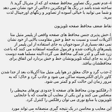
4-عدم تغییر رنگ تصاویر محافظ صفحه ای که از متریال گرید A
ساخته شده باشد در رنگ ها کوچکترین دخالتی از خود نشان نمی دهد
و شما می توانید با خیالی آسوده از تصاویر و رنگهای اورجینال لذت
ببرید.
نقاط ضعف محافظ صفحه تلویزیون
1-خش پذیری جنس محافظ های صفحه واقعی از پلیمر متیل متا
آکریلات است و نسبت به خط و خش مقاومت بالایی از خود نشان
نمی دهد-بسیاری از سودجویان به جای استفاده از این پلیمر از
پلیمرهای بازیافت شده و فرمول شکسته استفاده می کنند که باعث
زرد شدگی و کدر شدگی محافظ می گردد-البته مسلما همه دوست
دارند به جای اینکه تلویزیونشان خط و خش بردارد این اتفاق برای
محافظشان بیافتد.
2-جذب گرد و خاک معلق در هوا پلی متیل متا آکریلات بعد از جدا شدن
کاور دارای الکتریسیته ساکن می شود و جاذب گرد و خاک؛ که به
مرور زمان این حالت کم و کمتر می شود.
3-رفلکتیو بودن محافظ های صفحه تا حدودی نورهای محیطی را
منعکس می کنند و این یکی از معایب آن هاست که با جابجایی
تلویزیون یا منابع نوری می توان رفلکس را کنترل کرد.
این معایب و محاسن در یک نتیجه گیری منصفانه می تواند مورد