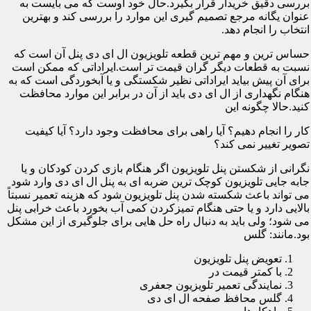
بررسی دقیق خریدار قرار بگیرد.حال خود اوست که می بایست به
عنوان یگانه مرجع تصمیم گیری این موارد را بررسی کند و بهترین
انتخاب را انجام دهد.
حساس ترین و مهم ترین قطعه تلویزیون ال ای دی پنل آن است که
نسبت به قطعات دیگر گران قیمت تر است.ایراداتی که ممکن است
برای آن پیش بیاید ایراداتی نظیر شکستگی و یا آبخوردگی است که به
هنگام نگهداری از ال ای دی باید از آن در برابر این موارد محافظت
کنید.حالا چگونه این
کار را انجام دهیم؟ آیا راهی برای محافظت وجود دارد؟ آیا کیفیت
تصویر تغییر نمی کند؟
نگرانی از شکستن پنل تلویزیون اگر هنگام بازی کردن کودکان و یا
جابه جایی تلویزیون کوچک ترین ضربه ای به پنل ال ای دی وارد شود
می تواند باعث شکسته شدن پنل تلویزیون شود که هزینه تعمیر نسبتاً
بالایی دارد و یا حتی هنگام تمیزکردن کمی آب بخورد باعث خرابی پنل
می شود؛ ولی باید به دنبال راه حل هایی برای جلوگیری از این مشکل
بود.مانند: گلس
تعویض پنل تلویزیون
با کمتر قیمت در
نمایندگی تعمیر تلویزیون جعفری
گلس محافظ صفحه ال ای دی