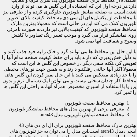
استفاده از محافظ برای صفحه تلویزیون،یک سری مزایا و معایب
دارد.در درجه اول این که استفاده از این گلس ها می تواند از وارد
شدن آسیب به صفحه نمایش تلویزیون جلوگیری کرده و از طرفی نیز
با محافظت از پیکسل های ال سی دی،به حفظ کیفیت بالای تصویر
تلویزیون کمک می کند.این در حالی است که معمولا بهترین مارک
محافظ صفحه تلویزیون که کیفیت بالایی نیز دارد،به صورت نامرئی
روی نمایشگر قرار می گیرد و موجب تغییر رنگ تصاویر یا کاهش
وضوح و شفافیت آنها نمی شود.
با این حال این محافظ ها می توانند گرد و خاک را به خود جذب کنند و
به دلیل خش پذیری که دارند باید برای حفظ کیفیت صفحه مدام آنها را
تعویض کرد.نکته منفی دیگر در خصوص این گلس ها این است که
معمولا اکثر آنها حالتی رفلکتیو دارند و به همین جهت نورهای محیطی
را تا حد زیادی منعکس می کنند.با این حال تمیز کردن این گلس های
محافظ کار چندان سختی نیست و می توان با یک دستمال نرم و بدون
پرز یا با استفاده از اسپری مخصوص همراه آنها،به راحتی این گلس ها
را تمیز کرد.
بهترین محافظ صفحه تلویزیون
معرفی برخی از بهترین مدل های محافظ نمایشگر تلویزیون
محافظ صفحه نمایش تلویزیون مدل aren43
بهترین مارک محافظ صفحه تلویزیون برای ال ای دی های 43
اینچی،مدل aren43 است.این مدل را می توان به جز تلویزیون های
پلاسما و ال سی دی های قدیمی برای تمامی تلویزیون های 43 اینچی