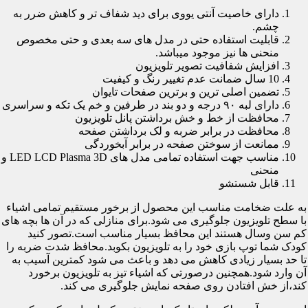
دارای خاصیت آنتی یووی برای دید شفاف تر و کاهش ضرر به
چشم.
قابلیت استفاده حتی در مدل های سه بعدی و حتی مخصوص
منحنی ها نیز موجود میباشد.
افزایش شفافیت تصویر تلویزیون
10 سال ضمانت عدم تغییر رنگ و کیفیت
تضمین اصلی ترین و برترین صفحات تایوان
دارای لبه ۹۰ درجه و دو بند در طرفین و خم یک تکه و سراسری
محافظت از خط و خش برداشتن پانل تلویزیون
محافظت در برابر ضربه و لک برداشتن صفحه
ممانعت از سوختن صفحه در برابر آبخوردگی
مناسب جهت استفاده تمامی مدل های LED LCD Plasma 3D و
منحنی
قابل شستشو
به علت ضخامت مناسب این محصول از برخور مستقیم تمامی اشیاء
با سطح تلویزیون جلوگیری می شود.برای منازلی که در آن ها بچه های
کم سن وسال هستند این محافظ بسیار مناسب است.تصور کنید
کودک شما توپ بازی خود را به تلویزیون بکوبد.محافظ شدت ضربه را
تا حد بسیار زیادی کاهش می دهد و باعث می شود کمترین آسیب به
آن وارد شود.همچنین درصورتی که اشیاء تیز به تلویزیون برخورد
کند،از خش افتادن روی صفحه نمایش جلوگیری می کند.