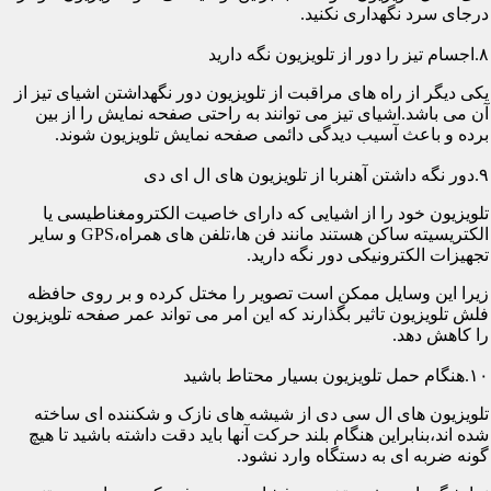
درجای سرد نگهداری نکنید.
۸.اجسام تیز را دور از تلویزیون نگه دارید
یکی دیگر از راه های مراقبت از تلویزیون دور نگهداشتن اشیای تیز از
آن می باشد.اشیای تیز می توانند به راحتی صفحه نمایش را از بین
برده و باعث آسیب دیدگی دائمی صفحه نمایش تلویزیون شوند.
۹.دور نگه داشتن آهنربا از تلویزیون های ال ای دی
تلویزیون خود را از اشیایی که دارای خاصیت الکترومغناطیسی یا
الکتریسیته ساکن هستند مانند فن ها،تلفن های همراه،GPS و سایر
تجهیزات الکترونیکی دور نگه دارید.
زیرا این وسایل ممکن است تصویر را مختل کرده و بر روی حافظه
فلش تلویزیون تاثیر بگذارند که این امر می تواند عمر صفحه تلویزیون
را کاهش دهد.
۱۰.هنگام حمل تلویزیون بسیار محتاط باشید
تلویزیون های ال سی دی از شیشه های نازک و شکننده ای ساخته
شده اند،بنابراین هنگام بلند حرکت آنها باید دقت داشته باشید تا هیچ
گونه ضربه ای به دستگاه وارد نشود.