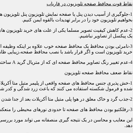
نقاط قوت محافظ صفحه تلویزیون در فاریاب
1-جلوگیری از آسیب دیدن پنل یا صفحه نمایش تلویزیون پنل تلویزیو
بخواهیم تلویزیون خود را در برابر تهدیدات بالقوه ایمن کنیم.
2-عدم کاهش کیفیت تصویر مسلما یکی از علت های خرید تلویزیون های
یک پیکسل از تصاویر نباشیم.
3-نامرئی بودن محافظ یک محافظ صفحه خوب علاوه بر اینکه وظیفه اصلی
خرید تلویزیون است و اگر قرار باشد با نصب محافظ صفحه،زیبایی ظاه
4-عدم تغییر رنگ تصاویر محافظ صفحه ای که از متریال گرید A ساخته شده باشد در رنگ ها کوچکترین دخالتی از خود نشان نمی دهد و شما می توانید با خیالی آسوده از تصاویر و رنگهای اورجینال لذت ببرید.
نقاط ضعف محافظ صفحه تلویزیون
1-خش پذیری جنس محافظ های صفحه واقعی از پلیمر متیل متا آکریلات
شده و فرمول شکسته استفاده می کنند که باعث زرد شدگی و کدر شدگی
2-جذب گرد و خاک معلق در هوا پلی متیل متا آکریلات بعد از جدا شدن کاور دارای الکتریسیته ساکن می شود و جاذب گرد و خاک؛ که به مرور زمان این حالت کم و کمتر می شود.
3-رفلکتیو بودن محافظ های صفحه تا حدودی نورهای محیطی را منعکس می کنند و این یکی از معایب آن هاست که با جابجایی تلویزیون یا منابع نوری می توان رفلکس را کنترل کرد.
این معایب و محاسن در یک نتیجه گیری منصفانه می تواند مورد بررسی 
دهد.