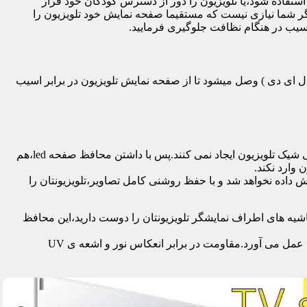
تفاده شود،یا تلویزیون را دور از دسترس کودکان خود قرار
گر شما نیازی نیست که مستقیما صفحه نمایش خود تلویزیون را
آسیب در هنگام نظافت جلوگیری فرمایید.
سی دی – ال ای دی – ۳ بعدی – کرو – تلویزیون منحنی – کیو ال ای دی ) وصل میشود تا از صفحه نمایش تلویزیون در برابر اسیب
محافظ ها با شفافیت بالایی که دارند،علاوه بر افزایش امنیت تلویزیون،کیفیت تصویر را نیز به نحو چشمگیری حفظ می کنند و خللی در طراحی شیک تلویزیون ایجاد نمی کنند.پس با داشتن محافظ صفحه led،هم
 وارد نکند.
اده نخواهد شد و با حفظ روشنی کامل تصاویر،تلویزیونتان را
یه های اطراف نمایشگر تلویزیونتان را دوست دارید،این محافظ
جدا از محافظت از نمایشگر توسط این محصول،همچنین به عنوان فیلتر در برابر 96٪ تا 99٪ اشعه ماوراء بنفش از چشم و پوست محافظت به عمل می آورد.مقاومت در برابر انعکاس نور و اشعه ی UV