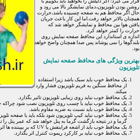
قرار می گیرد؛ اگر دلیلش را بخواهید باید بگوییم با
روشن بودن تلویزیون،دمای نمایشگر بالا می رود و
حال اگر محافظ هم به صفحه چسبیده باشد،حرارت
همچنان بالاتر خواهد رفت.اما این کار باعث جریان
یافتن هوا بین محافظ و نمایشگر خواهد شد که
حرارت را کمتر خواهد کرد.
اندازه ی استاندارد این محافظ صفحه نمایش روی
بلندگوها را نمی پوشاند پس صدا همچنان واضح خواهد
بود.
بهترین ویژگی های محافظ صفحه نمایش
تلویزیون
یک محافظ خوب باید سبک باشد زیرا استفاده
از محافظ سنگین به فریم تلویزیون فشار وارد
میکند.
یک محافظ خوب نباید روی زیبایی تلویزیون تاثیر بگذارد.
یک محافظ خوب نباید با چسب روی تلویزیون نصب شود چراکه چسب
یک محافظ خوب باید نسبت به ضربه مقاوم باشد.
یک محافظ خوب نباید کیپ تلویزیون شود بلکه باید با صفحه تلوی
گرما و در نتیجه بازگشت گرما به پنل خواهد شد که عمر پنل را تا 30 درصد کاهش خواهد داد
یک محافظ خوب باید از اشعه فرابنفش یا UV که بر بییننده ها اثرات نا مطلوب می گذارد جلوگیری کند.
یک محافظ خوب نباید بر کارکرد ریموت کنترل اثر بگذارد.