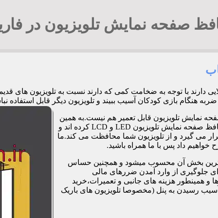
فظ صفحه نمایش تلویزیون در فاری
اب
لایی دارند با توجه به ضخامت کمی که دارند نسبت به تلویزیون های ق
زی کودکان آسیب ببیند و تلویزیون دیگر قابل استفاده نباشد. 09194294548 آقای ج
فحه نمایش تلویزیون قابل تعمیر هم نیست.به همین
دلیل برخی شرکت ها و کارگاه ها اقدام به طراحی و تولید صفحات محافظ صفحه نمایش تلویزیون LED و LCD کرده اند و
ر می گیرد و از تلویزیون شما محافظت می کند.ما
خواهیم داد پس با ما همراه باشید.
مت ترین بخش آن محسوب میشود و همچنین حساس
رای جلوگیری از وارد آمدن ضررهای مالی
 و همینطور هزینه های جانبی و تعمیرات،خرید
آسیب رسیدن به پنل (مخصوصا تلویزیون های باریک