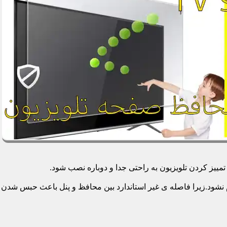
یز کردن تلویزیون به راحتی جدا و دوباره نصب شود.
م نشود.زیرا فاصله ی غیر استاندارد بین محافظ و پنل باعث حبس شدن