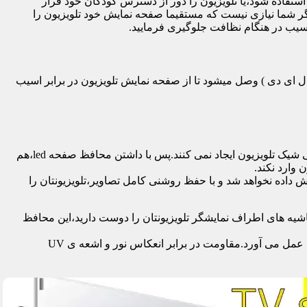
تفاده شود،یا تلویزیون را دور از دسترس کودکان خود قرار
گر شما نیازی نیست که مستقیما صفحه نمایش خود تلویزیون را
آسیب در هنگام نظافت جلوگیری فرمایید.
سی دی – ال ای دی – ۳ بعدی – کرو – تلویزیون منحنی – کیو ال ای دی ) وصل میشود تا از صفحه نمایش تلویزیون در برابر اسیب
محافظ ها با شفافیت بالایی که دارند،علاوه بر افزایش امنیت تلویزیون،کیفیت تصویر را نیز به نحو چشمگیری حفظ می کنند و خللی در طراحی شیک تلویزیون ایجاد نمی کنند.پس با داشتن محافظ صفحه led،هم
 وارد نکند.
اده نخواهد شد و با حفظ روشنی کامل تصاویر،تلویزیونتان را
یه های اطراف نمایشگر تلویزیونتان را دوست دارید،این محافظ
جدا از محافظت از نمایشگر توسط این محصول،همچنین به عنوان فیلتر در برابر 96٪ تا 99٪ اشعه ماوراء بنفش از چشم و پوست محافظت به عمل می آورد.مقاومت در برابر انعکاس نور و اشعه ی UV