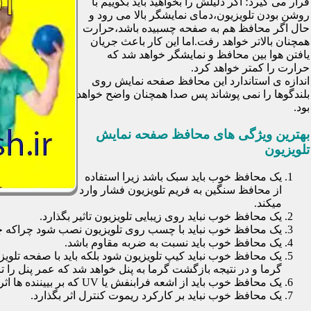
قرار می گیرد؛ اگر دلیلش را بخواهید باید بگوییم با
روشن بودن تلویزیون،دمای نمایشگر بالا می رود و
حال اگر محافظ هم به صفحه چسبیده باشد،حرارت
همچنان بالاتر خواهد رفت.اما این کار باعث جریان
یافتن هوا بین محافظ و نمایشگر خواهد شد که
حرارت را کمتر خواهد کرد.
اندازه ی استاندارد این محافظ صفحه نمایش روی
بلندگوها را نمی پوشاند پس صدا همچنان واضح خواهد
بود.
بهترین ویژگی های محافظ صفحه نمایش
تلویزیون
یک محافظ خوب باید سبک باشد زیرا استفاده
از محافظ سنگین به فریم تلویزیون فشار وارد
میکند.
یک محافظ خوب نباید روی زیبایی تلویزیون تاثیر بگذارد.
یک محافظ خوب نباید با چسب روی تلویزیون نصب شود چراکه چسب
یک محافظ خوب باید نسبت به ضربه مقاوم باشد.
یک محافظ خوب نباید کیپ تلویزیون شود بلکه باید با صفحه تلوی
گرما و در نتیجه بازگشت گرما به پنل خواهد شد که عمر پنل را تا 30 درصد کاهش خواهد داد
یک محافظ خوب باید از اشعه فرابنفش یا UV که بر بییننده ها اثرات نا مطلوب می گذارد جلوگیری کند.
یک محافظ خوب نباید بر کارکرد ریموت کنترل اثر بگذارد.