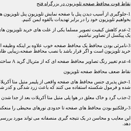
نقاط قوت محافظ صفحه تلویزیون در بزرگراه فتح
1-جلوگیری از آسیب دیدن پنل یا صفحه نمایش تلویزیون پنل تلویزیو
بخواهیم تلویزیون خود را در برابر تهدیدات بالقوه ایمن کنیم.
2-عدم کاهش کیفیت تصویر مسلما یکی از علت های خرید تلویزیون های
یک پیکسل از تصاویر نباشیم.
3-نامرئی بودن محافظ یک محافظ صفحه خوب علاوه بر اینکه وظیفه اصلی
خرید تلویزیون است و اگر قرار باشد با نصب محافظ صفحه،زیبایی ظاه
4-عدم تغییر رنگ تصاویر محافظ صفحه ای که از متریال گرید A ساخته شده باشد در رنگ ها کوچکترین دخالتی از خود نشان نمی دهد و شما می توانید با خیالی آسوده از تصاویر و رنگهای اورجینال لذت ببرید.
نقاط ضعف محافظ صفحه تلویزیون
1-خش پذیری جنس محافظ های صفحه واقعی از پلیمر متیل متا آکریلات
شده و فرمول شکسته استفاده می کنند که باعث زرد شدگی و کدر شدگی
2-جذب گرد و خاک معلق در هوا پلی متیل متا آکریلات بعد از جدا شدن کاور دارای الکتریسیته ساکن می شود و جاذب گرد و خاک؛ که به مرور زمان این حالت کم و کمتر می شود.
3-رفلکتیو بودن محافظ های صفحه تا حدودی نورهای محیطی را منعکس می کنند و این یکی از معایب آن هاست که با جابجایی تلویزیون یا منابع نوری می توان رفلکس را کنترل کرد.
این معایب و محاسن در یک نتیجه گیری منصفانه می تواند مورد بررسی 
دهد.