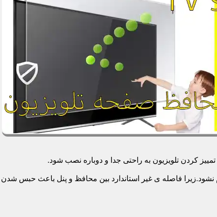
یز کردن تلویزیون به راحتی جدا و دوباره نصب شود.
م نشود.زیرا فاصله ی غیر استاندارد بین محافظ و پنل باعث حبس شدن