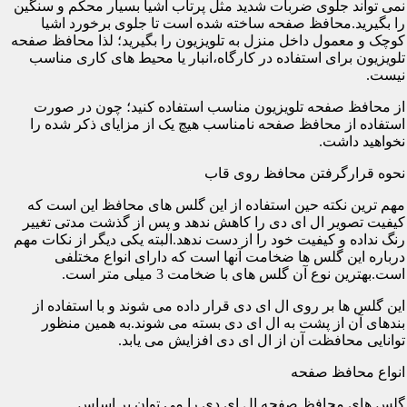
نمی تواند جلوی ضربات شدید مثل پرتاب اشیا بسیار محکم و سنگین
را بگیرید.محافظ صفحه ساخته شده است تا جلوی برخورد اشیا
کوچک و معمول داخل منزل به تلویزیون را بگیرید؛ لذا محافظ صفحه
تلویزیون برای استفاده در کارگاه،انبار یا محیط های کاری مناسب
نیست.
از محافظ صفحه تلویزیون مناسب استفاده کنید؛ چون در صورت
استفاده از محافظ صفحه نامناسب هیچ یک از مزایای ذکر شده را
نخواهید داشت.
نحوه قرارگرفتن محافظ روی قاب
مهم ترین نکته حین استفاده از این گلس های محافظ این است که
کیفیت تصویر ال ای دی را کاهش ندهد و پس از گذشت مدتی تغییر
رنگ نداده و کیفیت خود را از دست ندهد.البته یکی دیگر از نکات مهم
درباره این گلس ها ضخامت آنها است که دارای انواع مختلفی
است.بهترین نوع آن گلس های با ضخامت 3 میلی متر است.
این گلس ها بر روی ال ای دی قرار داده می شوند و با استفاده از
بندهای آن از پشت به ال ای دی بسته می شوند.به همین منظور
توانایی محافظت آن از ال ای دی افزایش می یابد.
انواع محافظ صفحه
گلس های محافظ صفحه ال ای دی را می توان بر اساس