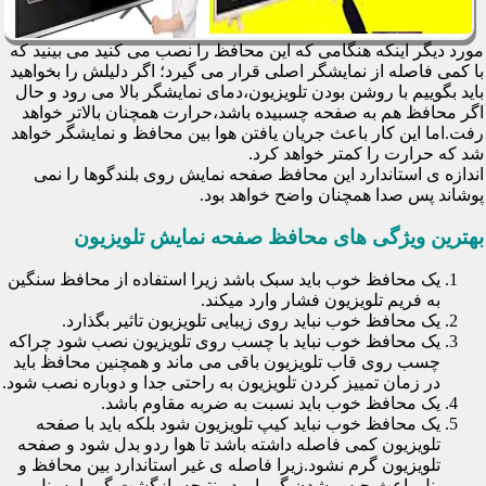
مورد دیگر اینکه هنگامی که این محافظ را نصب می کنید می بینید که
با کمی فاصله از نمایشگر اصلی قرار می گیرد؛ اگر دلیلش را بخواهید
باید بگوییم با روشن بودن تلویزیون،دمای نمایشگر بالا می رود و حال
اگر محافظ هم به صفحه چسبیده باشد،حرارت همچنان بالاتر خواهد
رفت.اما این کار باعث جریان یافتن هوا بین محافظ و نمایشگر خواهد
شد که حرارت را کمتر خواهد کرد.
اندازه ی استاندارد این محافظ صفحه نمایش روی بلندگوها را نمی
پوشاند پس صدا همچنان واضح خواهد بود.
بهترین ویژگی های محافظ صفحه نمایش تلویزیون
یک محافظ خوب باید سبک باشد زیرا استفاده از محافظ سنگین
به فریم تلویزیون فشار وارد میکند.
یک محافظ خوب نباید روی زیبایی تلویزیون تاثیر بگذارد.
یک محافظ خوب نباید با چسب روی تلویزیون نصب شود چراکه
چسب روی قاب تلویزیون باقی می ماند و همچنین محافظ باید
در زمان تمییز کردن تلویزیون به راحتی جدا و دوباره نصب شود.
یک محافظ خوب باید نسبت به ضربه مقاوم باشد.
یک محافظ خوب نباید کیپ تلویزیون شود بلکه باید با صفحه
تلویزیون کمی فاصله داشته باشد تا هوا ردو بدل شود و صفحه
تلویزیون گرم نشود.زیرا فاصله ی غیر استاندارد بین محافظ و
پنل باعث حبس شدن گرما و در نتیجه بازگشت گرما به پنل