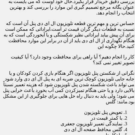
بررسی دقیق خریدار قرار بگیرد.حال خود اوست که می بایست به
عنوان یگانه مرجع تصمیم گیری این موارد را بررسی کند و بهترین
انتخاب را انجام دهد.
حساس ترین و مهم ترین قطعه تلویزیون ال ای دی پنل آن است که
نسبت به قطعات دیگر گران قیمت تر است.ایراداتی که ممکن است
برای آن پیش بیاید ایراداتی نظیر شکستگی و یا آبخوردگی است که به
هنگام نگهداری از ال ای دی باید از آن در برابر این موارد محافظت
کنید.حالا چگونه این
کار را انجام دهیم؟ آیا راهی برای محافظت وجود دارد؟ آیا کیفیت
تصویر تغییر نمی کند؟
نگرانی از شکستن پنل تلویزیون اگر هنگام بازی کردن کودکان و یا
جابه جایی تلویزیون کوچک ترین ضربه ای به پنل ال ای دی وارد شود
می تواند باعث شکسته شدن پنل تلویزیون شود که هزینه تعمیر نسبتاً
بالایی دارد و یا حتی هنگام تمیزکردن کمی آب بخورد باعث خرابی پنل
می شود؛ ولی باید به دنبال راه حل هایی برای جلوگیری از این مشکل
بود.مانند: گلس
تعویض پنل تلویزیون
با کمتر قیمت در
نمایندگی تعمیر تلویزیون جعفری
گلس محافظ صفحه ال ای دی