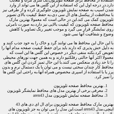
استفاده از محافظ برای صفحه تلویزیون،یک سری مزایا و معایب
دارد.در درجه اول این که استفاده از این گلس ها می تواند از وارد
شدن آسیب به صفحه نمایش تلویزیون جلوگیری کرده و از طرفی نیز
با محافظت از پیکسل های ال سی دی،به حفظ کیفیت بالای تصویر
تلویزیون کمک می کند.این در حالی است که معمولا بهترین مارک
محافظ صفحه تلویزیون که کیفیت بالایی نیز دارد،به صورت نامرئی
روی نمایشگر قرار می گیرد و موجب تغییر رنگ تصاویر یا کاهش
وضوح و شفافیت آنها نمی شود.
با این حال این محافظ ها می توانند گرد و خاک را به خود جذب کنند و
به دلیل خش پذیری که دارند باید برای حفظ کیفیت صفحه مدام آنها را
تعویض کرد.نکته منفی دیگر در خصوص این گلس ها این است که
معمولا اکثر آنها حالتی رفلکتیو دارند و به همین جهت نورهای محیطی
را تا حد زیادی منعکس می کنند.با این حال تمیز کردن این گلس های
محافظ کار چندان سختی نیست و می توان با یک دستمال نرم و بدون
پرز یا با استفاده از اسپری مخصوص همراه آنها،به راحتی این گلس ها
را تمیز کرد.
بهترین محافظ صفحه تلویزیون
معرفی برخی از بهترین مدل های محافظ نمایشگر تلویزیون
محافظ صفحه نمایش تلویزیون مدل aren43
بهترین مارک محافظ صفحه تلویزیون برای ال ای دی های 43
اینچی،مدل aren43 است.این مدل را می توان به جز تلویزیون های
پلاسما و ال سی دی های قدیمی برای تمامی تلویزیون های 43 اینچی