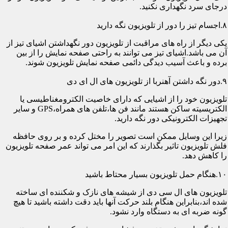
درجای سرد نگهداری نکنید.
۸.اجسام تیز را دور از تلویزیون نگه دارید
یکی دیگر از راه های مراقبت از تلویزیون دور نگهداشتن اشیای تیز از
آن می باشد.اشیای تیز می توانند به راحتی صفحه نمایش را از بین
برده و باعث آسیب دیدگی دائمی صفحه نمایش تلویزیون شوند.
۹.دور نگه داشتن آهنربا از تلویزیون های ال ای دی
تلویزیون خود را از اشیایی که دارای خاصیت الکترومغناطیسی یا
الکتریسیته ساکن هستند مانند فن ها،تلفن های همراه،GPS و سایر
تجهیزات الکترونیکی دور نگه دارید.
زیرا این وسایل ممکن است تصویر را مختل کرده و بر روی حافظه
فلش تلویزیون تاثیر بگذارند که این امر می تواند عمر صفحه تلویزیون
را کاهش دهد.
۱۰.هنگام حمل تلویزیون بسیار محتاط باشید
تلویزیون های ال سی دی از شیشه های نازک و شکننده ای ساخته
شده اند،بنابراین هنگام بلند حرکت آنها باید دقت داشته باشید تا هیچ
گونه ضربه ای به دستگاه وارد نشود.