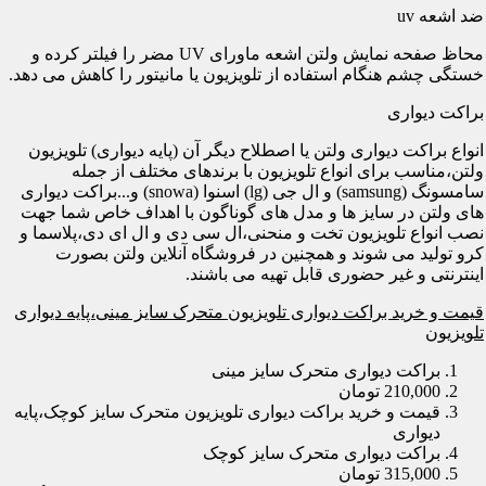
ضد اشعه uv
محاظ صفحه نمایش ولتن اشعه ماورای UV مضر را فیلتر کرده و
خستگی چشم هنگام استفاده از تلویزیون یا مانیتور را کاهش می دهد.
براکت دیواری
انواع براکت دیواری ولتن یا اصطلاح دیگر آن (پایه دیواری) تلویزیون
ولتن،مناسب برای انواع تلویزیون با برندهای مختلف از جمله
سامسونگ (samsung) و ال جی (lg) اسنوا (snowa) و...براکت دیواری
های ولتن در سایز ها و مدل های گوناگون با اهداف خاص شما جهت
نصب انواع تلویزیون تخت و منحنی،ال سی دی و ال ای دی،پلاسما و
کرو تولید می شوند و همچنین در فروشگاه آنلاین ولتن بصورت
اینترنتی و غیر حضوری قابل تهیه می باشند.
قیمت و خرید براکت دیواری تلویزیون متحرک سایز مینی،پایه دیواری
تلویزیون
براکت دیواری متحرک سایز مینی
210,000 تومان
قیمت و خرید براکت دیواری تلویزیون متحرک سایز کوچک،پایه
دیواری
براکت دیواری متحرک سایز کوچک
315,000 تومان