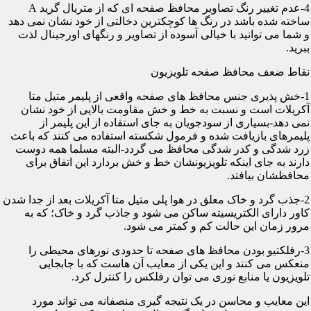
4-عدم تغییر رنگ تصاویر محافظ صفحه ای که از متریال گرید A
ساخته شده باشد در رنگ ها کوچکترین دخالتی از خود نشان نمی دهد
و شما می توانید با خیالی آسوده از تصاویر و رنگهای اورجینال لذت
ببرید.
نقاط ضعف محافظ صفحه تلویزیون
1-خش پذیری جنس محافظ های صفحه واقعی از پلیمر متیل متا
آکریلات است و نسبت به خط و خش مقاومت بالایی از خود نشان
نمی دهد-بسیاری از سودجویان به جای استفاده از این پلیمر از
پلیمرهای بازیافت شده و فرمول شکسته استفاده می کنند که باعث
زرد شدگی و کدر شدگی محافظ می گردد-البته مسلما همه دوست
دارند به جای اینکه تلویزیونشان خط و خش بردارد این اتفاق برای
محافظشان بیافتد.
2-جذب گرد و خاک معلق در هوا پلی متیل متا آکریلات بعد از جدا شدن
کاور دارای الکتریسیته ساکن می شود و جاذب گرد و خاک؛ که به
مرور زمان این حالت کم و کمتر می شود.
3-رفلکتیو بودن محافظ های صفحه تا حدودی نورهای محیطی را
منعکس می کنند و این یکی از معایب آن هاست که با جابجایی
تلویزیون یا منابع نوری می توان رفلکس را کنترل کرد.
این معایب و محاسن در یک نتیجه گیری منصفانه می تواند مورد