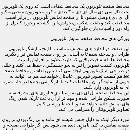
محافظ صفحه تلویزیون یک محافظ شفاف است که روی یک تلویزیون
تخت (ال سی دی – ال ای دی – ۳ بعدی – کرو – تلویزیون منحنی – کیو
ال ای دی ) وصل میشود تا از صفحه نمایش تلویزیون در برابر اسیب
محافظت کند و باعث شکستن،خراش،اثر انگشت،برخورد کنترل از
راه دور و اسباب بازی جلوگیری کند.
ویژگی های محافظ صفحه نمایش تلویزیون
این صفحه در اندازه های مختلف متناسب با اینچ نمایشگر تلویزیون
طراحی و ساخته شده تا به آسانی بر روی صفحه نمایش قرار بگیرد.
محافظ ها با شفافیت بالایی که دارند،علاوه بر افزایش امنیت
تلویزیون،کیفیت تصویر را نیز به نحو چشمگیری حفظ می کنند و خللی
در طراحی شیک تلویزیون ایجاد نمی کنند.پس با داشتن محافظ صفحه
led،هم کیفیت تصویر تلویزیون عایدتان خواهد شد هم می توانید به
خوبی از نمایشگر آن محافظت کنید تا بازیگوشی بچه ها در خانه،ضربه
ای به تلویزیون وارد نکند.
این محافظ صفحه ال ای دی به وسیله ی فناوری های پیشرفته،به
صورت نشکن طراحی شده و مهم تر از آن باعث تاریک شدن رنگ
های نمایش داده نخواهد شد و با حفظ روشنی کامل
تصاویر،تلویزیونتان را همراهی می کند.
مورد دیگر اینکه به دلیل جنس شیشه ای مانند و بی رنگ بودن،بر روی
صفحه نمایش به کلی نامرئی دیده می شود.پس اگر طراحی صفحه و