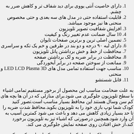
دارای خاصیت آنتی یووی برای دید شفاف تر و کاهش ضرر به
چشم.
قابلیت استفاده حتی در مدل های سه بعدی و حتی مخصوص
منحنی ها نیز موجود میباشد.
افزایش شفافیت تصویر تلویزیون
10 سال ضمانت عدم تغییر رنگ و کیفیت
تضمین اصلی ترین و برترین صفحات تایوان
دارای لبه ۹۰ درجه و دو بند در طرفین و خم یک تکه و سراسری
محافظت از خط و خش برداشتن پانل تلویزیون
محافظت در برابر ضربه و لک برداشتن صفحه
ممانعت از سوختن صفحه در برابر آبخوردگی
مناسب جهت استفاده تمامی مدل های LED LCD Plasma 3D و
منحنی
قابل شستشو
به علت ضخامت مناسب این محصول از برخور مستقیم تمامی اشیاء
با سطح تلویزیون جلوگیری می شود.برای منازلی که در آن ها بچه های
کم سن وسال هستند این محافظ بسیار مناسب است.تصور کنید
کودک شما توپ بازی خود را به تلویزیون بکوبد.محافظ شدت ضربه را
تا حد بسیار زیادی کاهش می دهد و باعث می شود کمترین آسیب به
آن وارد شود.همچنین درصورتی که اشیاء تیز به تلویزیون برخورد
کند،از خش افتادن روی صفحه نمایش جلوگیری می کند.