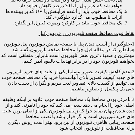
خواهد شد که عمر پنل را تا 30 درصد کاهش خواهد داد.
یک محافظ خوب باید از اشعه فرابنفش یا UV که بر بییننده ها
اثرات نا مطلوب می گذارد جلوگیری کند.
یک محافظ خوب نباید بر کارکرد ریموت کنترل اثر بگذارد.
نقاط قوت محافظ صفحه تلویزیون در فریدون‌کنار
1-جلوگیری از آسیب دیدن پنل یا صفحه نمایش تلویزیون پنل تلویزیون
همانطور که در مقاله قبل-چرا محافظ صفحه تلویزیون-گفته شد
مهمترین و ضعیف ترین بخش تلویزیون است.بنابراین منطقی است که
بخواهیم تلویزیون خود را در برابر تهدیدات بالقوه ایمن کنیم.
2-عدم کاهش کیفیت تصویر مسلما یکی از علت های خرید تلویزیون
های جدید کیفیت تصویر بالای آنهاست.با خرید یک محافظ صفحه خوب
می توانیم از کیفیت بالای تصاویر لذت ببریم و نگران از دست دادن
حتی یک پیکسل از تصاویر نباشیم.
3-نامرئی بودن محافظ یک محافظ صفحه خوب علاوه بر اینکه وظیفه
اصلی خود را انجام می دهد سعی می کند که خود را نامرئی کند و از
دیده شدن پنهان بماند چرا که زیبایی تلویزیون یکی از اصلی ترین علت
های خرید تلویزیون است و اگر قرار باشد با نصب محافظ
صفحه،زیبایی ظاهری تلویزیون از بین برود بهتر است روش دیگری
برای محافظت از تلویزیون انتخاب شود.