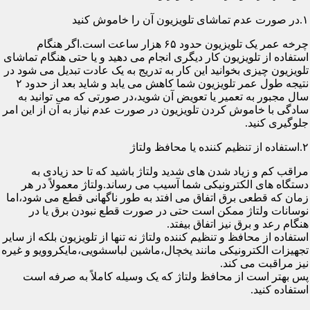
۱.در صورت عدم تماشای تلویزیون آن را خاموش کنید
چرخه عمر یک تلویزیون حدود ۶۵ هزار ساعت است.اگر هنگام
استفاده از تلویزیون کار دیگری انجام می دهید و یا حتی هنگام تماشای
تلویزیون چیزی بخوانید این کار به تدریج به یک عادت تبدیل می شود در
نتیجه طول عمر تلویزیون شما کاهش می یابد و شاید بعد از حدود ۲
سال مجبور به تعمیر یا تعویض آن شوید،در صورتی که می توانید به
سادگی با خاموش کردن تلویزیون در صورت عدم نیاز به آن از این امر
جلوگیری کنید.
۲.استفاده از تنظیم کننده یا محافظ ولتاژ
مراقب کم و زیاد شدن های شدید ولتاژ باشید که تا حد زیادی به
دستگاه های الکترونیکی شما آسیب می رساند.ولتاژ معمولاً در هر
زمان که قطعی برق اتفاق می افتد به طور ناگهانی قطع می شود،اما
نوسانات ولتاژ ممکن است حتی در صورت قطع نبودن برق یا در
هنگام رعد و برق نیز اتفاق بیفتد.
استفاده از محافظ و تنظیم کننده ولتاژ نه تنها از تلویزیون بلکه از سایر
تجهیزات الکترونیکی مانند یخچال،ماشین لباسشویی،مایکروویو و غیره
نیز مراقبت می کند.
پس بهتر است از محافظ ولتاژ که یک وسیله کاملاً به صرفه است
استفاده کنید.