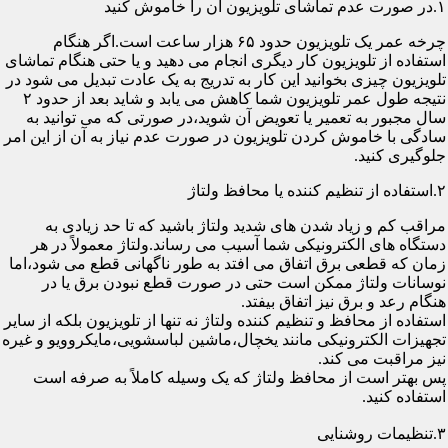
۱.در صورت عدم تماشای تلویزیون آن را خاموش کنید
چرخه عمر یک تلویزیون حدود ۶۵ هزار ساعت است.اگر هنگام
استفاده از تلویزیون کار دیگری انجام می دهید و یا حتی هنگام تماشای
تلویزیون چیزی بخوانید این کار به تدریج به یک عادت تبدیل می شود در
نتیجه طول عمر تلویزیون شما کاهش می یابد و شاید بعد از حدود ۲
سال مجبور به تعمیر یا تعویض آن شوید،در صورتی که می توانید به
سادگی با خاموش کردن تلویزیون در صورت عدم نیاز به آن از این امر
جلوگیری کنید.
۲.استفاده از تنظیم کننده یا محافظ ولتاژ
مراقب کم و زیاد شدن های شدید ولتاژ باشید که تا حد زیادی به
دستگاه های الکترونیکی شما آسیب می رساند.ولتاژ معمولاً در هر
زمان که قطعی برق اتفاق می افتد به طور ناگهانی قطع می شود،اما
نوسانات ولتاژ ممکن است حتی در صورت قطع نبودن برق یا در
هنگام رعد و برق نیز اتفاق بیفتد.
استفاده از محافظ و تنظیم کننده ولتاژ نه تنها از تلویزیون بلکه از سایر
تجهیزات الکترونیکی مانند یخچال،ماشین لباسشویی،مایکروویو و غیره
نیز مراقبت می کند.
پس بهتر است از محافظ ولتاژ که یک وسیله کاملاً به صرفه است
استفاده کنید.
۳.تنظیمات روشنایی