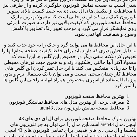
شدن آسیب به صفحه نمایش تلویزیون جلوگیری کرده و از طرفی نیز
با محافظت از پیکسل های ال سی دی،به حفظ کیفیت بالای تصویر
تلویزیون کمک می کند.این در حالی است که معمولا بهترین مارک
محافظ صفحه تلویزیون که کیفیت بالایی نیز دارد،به صورت نامرئی
روی نمایشگر قرار می گیرد و موجب تغییر رنگ تصاویر یا کاهش
وضوح و شفافیت آنها نمی شود.
با این حال این محافظ ها می توانند گرد و خاک را به خود جذب کنند و
به دلیل خش پذیری که دارند باید برای حفظ کیفیت صفحه مدام آنها را
تعویض کرد.نکته منفی دیگر در خصوص این گلس ها این است که
معمولا اکثر آنها حالتی رفلکتیو دارند و به همین جهت نورهای محیطی
را تا حد زیادی منعکس می کنند.با این حال تمیز کردن این گلس های
محافظ کار چندان سختی نیست و می توان با یک دستمال نرم و بدون
پرز یا با استفاده از اسپری مخصوص همراه آنها،به راحتی این گلس ها
را تمیز کرد.
بهترین محافظ صفحه تلویزیون
معرفی برخی از بهترین مدل های محافظ نمایشگر تلویزیون
محافظ صفحه نمایش تلویزیون مدل aren43
بهترین مارک محافظ صفحه تلویزیون برای ال ای دی های 43
اینچی،مدل aren43 است.این مدل را می توان به جز تلویزیون های
پلاسما و ال سی دی های قدیمی برای تمامی تلویزیون های 43 اینچی
مورد استفاده قرار داد و استفاده از آن نیز بسیار ساده و راحت است.