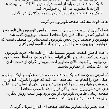
یک محافظ خوب باید از اشعه فرابنفش یا UV که بر بییننده ها
اثرات نا مطلوب می گذارد جلوگیری کند.
یک محافظ خوب نباید بر کارکرد ریموت کنترل اثر بگذارد.
نقاط قوت محافظ صفحه تلویزیون در گرمه
1-جلوگیری از آسیب دیدن پنل یا صفحه نمایش تلویزیون پنل تلویزیون
همانطور که در مقاله قبل-چرا محافظ صفحه تلویزیون-گفته شد
مهمترین و ضعیف ترین بخش تلویزیون است.بنابراین منطقی است که
بخواهیم تلویزیون خود را در برابر تهدیدات بالقوه ایمن کنیم.
2-عدم کاهش کیفیت تصویر مسلما یکی از علت های خرید تلویزیون
های جدید کیفیت تصویر بالای آنهاست.با خرید یک محافظ صفحه خوب
می توانیم از کیفیت بالای تصاویر لذت ببریم و نگران از دست دادن
حتی یک پیکسل از تصاویر نباشیم.
3-نامرئی بودن محافظ یک محافظ صفحه خوب علاوه بر اینکه وظیفه
اصلی خود را انجام می دهد سعی می کند که خود را نامرئی کند و از
دیده شدن پنهان بماند چرا که زیبایی تلویزیون یکی از اصلی ترین علت
های خرید تلویزیون است و اگر قرار باشد با نصب محافظ
صفحه،زیبایی ظاهری تلویزیون از بین برود بهتر است روش دیگری
برای محافظت از تلویزیون انتخاب شود.
4-عدم تغییر رنگ تصاویر محافظ صفحه ای که از متریال گرید A