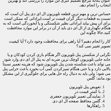
عنوان یگانه مرجع تصمیم گیری این موارد را بررسی کند و بهترین
انتخاب را انجام دهد.
حساس ترین و مهم ترین قطعه تلویزیون ال ای دی پنل آن است که
نسبت به قطعات دیگر گران قیمت تر است.ایراداتی که ممکن است
برای آن پیش بیاید ایراداتی نظیر شکستگی و یا آبخوردگی است که به
هنگام نگهداری از ال ای دی باید از آن در برابر این موارد محافظت
کنید.حالا چگونه این
کار را انجام دهیم؟ آیا راهی برای محافظت وجود دارد؟ آیا کیفیت
تصویر تغییر نمی کند؟
نگرانی از شکستن پنل تلویزیون اگر هنگام بازی کردن کودکان و یا
جابه جایی تلویزیون کوچک ترین ضربه ای به پنل ال ای دی وارد شود
می تواند باعث شکسته شدن پنل تلویزیون شود که هزینه تعمیر نسبتاً
بالایی دارد و یا حتی هنگام تمیزکردن کمی آب بخورد باعث خرابی پنل
می شود؛ ولی باید به دنبال راه حل هایی برای جلوگیری از این مشکل
بود.مانند: گلس
تعویض پنل تلویزیون
با کمتر قیمت در
نمایندگی تعمیر تلویزیون جعفری
گلس محافظ صفحه ال ای دی
راهکارها