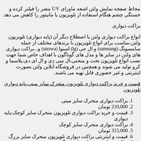
محاظ صفحه نمایش ولتن اشعه ماورای UV مضر را فیلتر کرده و
خستگی چشم هنگام استفاده از تلویزیون یا مانیتور را کاهش می دهد.
براکت دیواری
انواع براکت دیواری ولتن یا اصطلاح دیگر آن (پایه دیواری) تلویزیون
ولتن،مناسب برای انواع تلویزیون با برندهای مختلف از جمله
سامسونگ (samsung) و ال جی (lg) اسنوا (snowa) و...براکت دیواری
های ولتن در سایز ها و مدل های گوناگون با اهداف خاص شما جهت
نصب انواع تلویزیون تخت و منحنی،ال سی دی و ال ای دی،پلاسما و
کرو تولید می شوند و همچنین در فروشگاه آنلاین ولتن بصورت
اینترنتی و غیر حضوری قابل تهیه می باشند.
قیمت و خرید براکت دیواری تلویزیون متحرک سایز مینی،پایه دیواری
تلویزیون
براکت دیواری متحرک سایز مینی
210,000 تومان
قیمت و خرید براکت دیواری تلویزیون متحرک سایز کوچک،پایه
دیواری
براکت دیواری متحرک سایز کوچک
315,000 تومان
قیمت و اینترنتی براکت دیواری تلویزیون متحرک سایز بزرگ