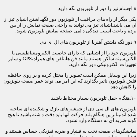
۸.اجسام تیز را دور از تلویزیون نگه دارید
یکی دیگر از راه های مراقبت از تلویزیون دور نگهداشتن اشیای تیز از
آن می باشد.اشیای تیز می توانند به راحتی صفحه نمایش را از بین
برده و باعث آسیب دیدگی دائمی صفحه نمایش تلویزیون شوند.
۹.دور نگه داشتن آهنربا از تلویزیون های ال ای دی
تلویزیون خود را از اشیایی که دارای خاصیت الکترومغناطیسی یا
الکتریسیته ساکن هستند مانند فن ها،تلفن های همراه،GPS و سایر
تجهیزات الکترونیکی دور نگه دارید.
زیرا این وسایل ممکن است تصویر را مختل کرده و بر روی حافظه
فلش تلویزیون تاثیر بگذارند که این امر می تواند عمر صفحه تلویزیون
را کاهش دهد.
۱۰.هنگام حمل تلویزیون بسیار محتاط باشید
تلویزیون های ال سی دی از شیشه های نازک و شکننده ای ساخته
شده اند،بنابراین هنگام بلند حرکت آنها باید دقت داشته باشید تا هیچ
گونه ضربه ای به دستگاه وارد نشود.
نمایشگرهای صفحه تخت به فشار و ضربه فیزیکی حساس هستند و
فشار می تواند به صفحه داخلی آسیب برساند.