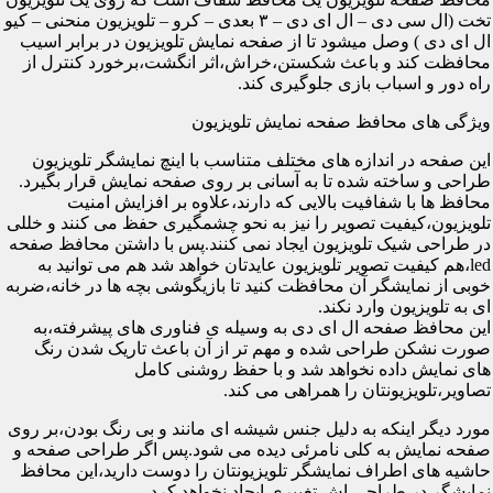
تخت (ال سی دی – ال ای دی – ۳ بعدی – کرو – تلویزیون منحنی – کیو
ال ای دی ) وصل میشود تا از صفحه نمایش تلویزیون در برابر اسیب
محافظت کند و باعث شکستن،خراش،اثر انگشت،برخورد کنترل از
راه دور و اسباب بازی جلوگیری کند.
ویژگی های محافظ صفحه نمایش تلویزیون
این صفحه در اندازه های مختلف متناسب با اینچ نمایشگر تلویزیون
طراحی و ساخته شده تا به آسانی بر روی صفحه نمایش قرار بگیرد.
محافظ ها با شفافیت بالایی که دارند،علاوه بر افزایش امنیت
تلویزیون،کیفیت تصویر را نیز به نحو چشمگیری حفظ می کنند و خللی
در طراحی شیک تلویزیون ایجاد نمی کنند.پس با داشتن محافظ صفحه
led،هم کیفیت تصویر تلویزیون عایدتان خواهد شد هم می توانید به
خوبی از نمایشگر آن محافظت کنید تا بازیگوشی بچه ها در خانه،ضربه
ای به تلویزیون وارد نکند.
این محافظ صفحه ال ای دی به وسیله ی فناوری های پیشرفته،به
صورت نشکن طراحی شده و مهم تر از آن باعث تاریک شدن رنگ
های نمایش داده نخواهد شد و با حفظ روشنی کامل
تصاویر،تلویزیونتان را همراهی می کند.
مورد دیگر اینکه به دلیل جنس شیشه ای مانند و بی رنگ بودن،بر روی
صفحه نمایش به کلی نامرئی دیده می شود.پس اگر طراحی صفحه و
حاشیه های اطراف نمایشگر تلویزیونتان را دوست دارید،این محافظ
نمایشگر در طراحی اش تغییری ایجاد نخواهد کرد.