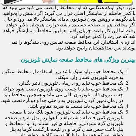
مورد دیگر اینکه هنگامی که این محافظ را نصب می کنید می بینید که
با کمی فاصله از نمایشگر اصلی قرار می گیرد؛ اگر دلیلش را بخواهید
باید بگوییم با روشن بودن تلویزیون،دمای نمایشگر بالا می رود و حال
اگر محافظ هم به صفحه چسبیده باشد،حرارت همچنان بالاتر خواهد
رفت.اما این کار باعث جریان یافتن هوا بین محافظ و نمایشگر خواهد
شد که حرارت را کمتر خواهد کرد.
اندازه ی استاندارد این محافظ صفحه نمایش روی بلندگوها را نمی
پوشاند پس صدا همچنان واضح خواهد بود.
بهترین ویژگی های محافظ صفحه نمایش تلویزیون
یک محافظ خوب باید سبک باشد زیرا استفاده از محافظ سنگین
به فریم تلویزیون فشار وارد میکند.
یک محافظ خوب نباید روی زیبایی تلویزیون تاثیر بگذارد.
یک محافظ خوب نباید با چسب روی تلویزیون نصب شود چراکه
چسب روی قاب تلویزیون باقی می ماند و همچنین محافظ باید
در زمان تمییز کردن تلویزیون به راحتی جدا و دوباره نصب شود.
یک محافظ خوب باید نسبت به ضربه مقاوم باشد.
یک محافظ خوب نباید کیپ تلویزیون شود بلکه باید با صفحه
تلویزیون کمی فاصله داشته باشد تا هوا ردو بدل شود و صفحه
تلویزیون گرم نشود.زیرا فاصله ی غیر استاندارد بین محافظ و
پنل باعث حبس شدن گرما و در نتیجه بازگشت گرما به پنل
خواهد شد که عمر پنل را تا 30 درصد کاهش خواهد داد.