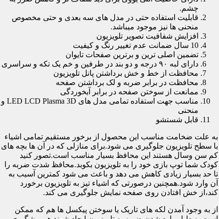
چشم.
قابلیت استفاده حتی در مدل های سه بعدی و حتی مخصوص
منحنی ها نیز موجود میباشد.
افزایش شفافیت تصویر تلویزیون
10 سال ضمانت عدم تغییر رنگ و کیفیت
تضمین اصلی ترین و برترین صفحات تایوان
دارای لبه ۹۰ درجه و دو بند در طرفین و خم یک تکه و سراسری
محافظت از خط و خش برداشتن پانل تلویزیون
محافظت در برابر ضربه و لک برداشتن صفحه
ممانعت از سوختن صفحه در برابر آبخوردگی
مناسب جهت استفاده تمامی مدل های LED LCD Plasma 3D و
منحنی
قابل شستشو
به علت ضخامت مناسب این محصول از برخور مستقیم تمامی اشیاء
با سطح تلویزیون جلوگیری می شود.برای منازلی که در آن ها بچه های
کم سن وسال هستند این محافظ بسیار مناسب است.تصور کنید
کودک شما توپ بازی خود را به تلویزیون بکوبد.محافظ شدت ضربه را
تا حد بسیار زیادی کاهش می دهد و باعث می شود کمترین آسیب به
آن وارد شود.همچنین درصورتی که اشیاء تیز به تلویزیون برخورد
کند،از خش افتادن روی صفحه نمایش جلوگیری می کند.
از به وجود آمدن لکه های تاریک یا سوختن پیکسل ها هم که ممکن
است به دلیل وارد شدن ضربه به تلویزیون ایجاد شوند هم پیشگیری