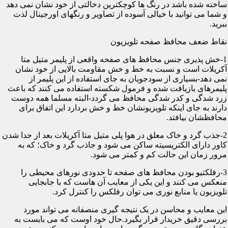
ساخته شده باشد در رنگ ها کوچکترین دخالتی از خود نشان نمی دهد
و شما می توانید با خیالی آسوده از تصاویر و رنگهای اورجینال لذت
ببرید.
نقاط ضعف محافظ صفحه تلویزیون
1-خش پذیری جنس محافظ های صفحه واقعی از پلیمر متیل متا
آکریلات است و نسبت به خط و خش مقاومت بالایی از خود نشان
نمی دهد-بسیاری از سودجویان به جای استفاده از این پلیمر از
پلیمرهای بازیافت شده و فرمول شکسته استفاده می کنند که باعث
زرد شدگی و کدر شدگی محافظ می گردد-البته مسلما همه دوست
دارند به جای اینکه تلویزیونشان خط و خش بردارد این اتفاق برای
محافظشان بیافتد.
2-جذب گرد و خاک معلق در هوا پلی متیل متا آکریلات بعد از جدا شدن
کاور دارای الکتریسیته ساکن می شود و جاذب گرد و خاک؛ که به
مرور زمان این حالت کم و کمتر می شود.
3-رفلکتیو بودن محافظ های صفحه تا حدودی نورهای محیطی را
منعکس می کنند و این یکی از معایب آن هاست که با جابجایی
تلویزیون یا منابع نوری می توان رفلکس را کنترل کرد.
این معایب و محاسن در یک نتیجه گیری منصفانه می تواند مورد
بررسی دقیق خریدار قرار بگیرد.حال خود اوست که می بایست به