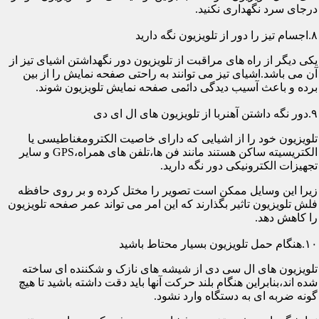
درجای سرد نگهداری نکنید.
۸.اجسام تیز را دور از تلویزیون نگه دارید
یکی دیگر از راه های مراقبت از تلویزیون دور نگهداشتن اشیای تیز از
آن می باشد.اشیای تیز می توانند به راحتی صفحه نمایش را از بین
برده و باعث آسیب دیدگی دائمی صفحه نمایش تلویزیون شوند.
۹.دور نگه داشتن آهنربا از تلویزیون های ال ای دی
تلویزیون خود را از اشیایی که دارای خاصیت الکترومغناطیسی یا
الکتریسیته ساکن هستند مانند فن ها،تلفن های همراه،GPS و سایر
تجهیزات الکترونیکی دور نگه دارید.
زیرا این وسایل ممکن است تصویر را مختل کرده و بر روی حافظه
فلش تلویزیون تاثیر بگذارند که این امر می تواند عمر صفحه تلویزیون
را کاهش دهد.
۱۰.هنگام حمل تلویزیون بسیار محتاط باشید
تلویزیون های ال سی دی از شیشه های نازک و شکننده ای ساخته
شده اند،بنابراین هنگام بلند حرکت آنها باید دقت داشته باشید تا هیچ
گونه ضربه ای به دستگاه وارد نشود.