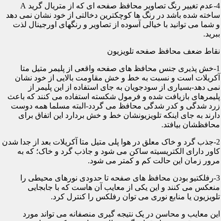
4-عدم تغییر رنگ تصاویر محافظ صفحه ای که از متریال گرید A
ساخته شده باشد در رنگ ها کوچکترین دخالتی از خود نشان نمی دهد
و شما می توانید با خیالی آسوده از تصاویر و رنگهای اورجینال لذت
ببرید.
نقاط ضعف محافظ صفحه تلویزیون
1-خش پذیری جنس محافظ های صفحه واقعی از پلیمر متیل متا
آکریلات است و نسبت به خط و خش مقاومت بالایی از خود نشان
نمی دهد-بسیاری از سودجویان به جای استفاده از این پلیمر از
پلیمرهای بازیافت شده و فرمول شکسته استفاده می کنند که باعث
زرد شدگی و کدر شدگی محافظ می گردد-البته مسلما همه دوست
دارند به جای اینکه تلویزیونشان خط و خش بردارد این اتفاق برای
محافظشان بیافتد.
2-جذب گرد و خاک معلق در هوا پلی متیل متا آکریلات بعد از جدا شدن
کاور دارای الکتریسیته ساکن می شود و جاذب گرد و خاک؛ که به
مرور زمان این حالت کم و کمتر می شود.
3-رفلکتیو بودن محافظ های صفحه تا حدودی نورهای محیطی را
منعکس می کنند و این یکی از معایب آن هاست که با جابجایی
تلویزیون یا منابع نوری می توان رفلکس را کنترل کرد.
این معایب و محاسن در یک نتیجه گیری منصفانه می تواند مورد