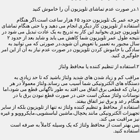
۱.در صورت عدم تماشای تلویزیون آن را خاموش کنید
چرخه عمر یک تلویزیون حدود ۶۵ هزار ساعت است.اگر هنگام
استفاده از تلویزیون کار دیگری انجام می دهید و یا حتی هنگام تماشای
تلویزیون چیزی بخوانید این کار به تدریج به یک عادت تبدیل می شود در
نتیجه طول عمر تلویزیون شما کاهش می یابد و شاید بعد از حدود ۲
سال مجبور به تعمیر یا تعویض آن شوید،در صورتی که می توانید به
سادگی با خاموش کردن تلویزیون در صورت عدم نیاز به آن از این امر
جلوگیری کنید.
۲.استفاده از تنظیم کننده یا محافظ ولتاژ
مراقب کم و زیاد شدن های شدید ولتاژ باشید که تا حد زیادی به
دستگاه های الکترونیکی شما آسیب می رساند.ولتاژ معمولاً در هر
زمان که قطعی برق اتفاق می افتد به طور ناگهانی قطع می شود،اما
نوسانات ولتاژ ممکن است حتی در صورت قطع نبودن برق یا در
هنگام رعد و برق نیز اتفاق بیفتد.
استفاده از محافظ و تنظیم کننده ولتاژ نه تنها از تلویزیون بلکه از سایر
تجهیزات الکترونیکی مانند یخچال،ماشین لباسشویی،مایکروویو و غیره
نیز مراقبت می کند.
پس بهتر است از محافظ ولتاژ که یک وسیله کاملاً به صرفه است
استفاده کنید.