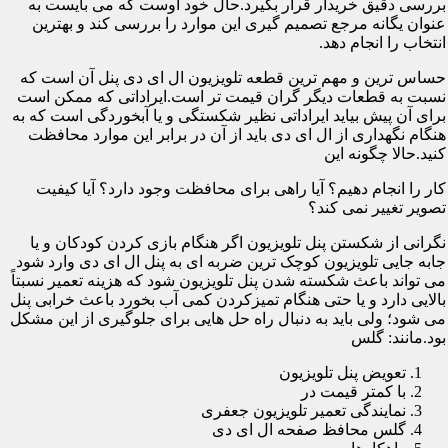
بررسی دقیق خریدار قرار بگیرد.حال خود اوست که می بایست به
عنوان یگانه مرجع تصمیم گیری این موارد را بررسی کند و بهترین
انتخاب را انجام دهد.
حساس ترین و مهم ترین قطعه تلویزیون ال ای دی پنل آن است که
نسبت به قطعات دیگر گران قیمت تر است.ایراداتی که ممکن است
برای آن پیش بیاید ایراداتی نظیر شکستگی و یا آبخوردگی است که به
هنگام نگهداری از ال ای دی باید از آن در برابر این موارد محافظت
کنید.حالا چگونه این
کار را انجام دهیم؟ آیا راهی برای محافظت وجود دارد؟ آیا کیفیت
تصویر تغییر نمی کند؟
نگرانی از شکستن پنل تلویزیون اگر هنگام بازی کردن کودکان و یا
جابه جایی تلویزیون کوچک ترین ضربه ای به پنل ال ای دی وارد شود
می تواند باعث شکسته شدن پنل تلویزیون شود که هزینه تعمیر نسبتاً
بالایی دارد و یا حتی هنگام تمیزکردن کمی آب بخورد باعث خرابی پنل
می شود؛ ولی باید به دنبال راه حل هایی برای جلوگیری از این مشکل
بود.مانند: گلس
تعویض پنل تلویزیون
با کمتر قیمت در
نمایندگی تعمیر تلویزیون جعفری
گلس محافظ صفحه ال ای دی