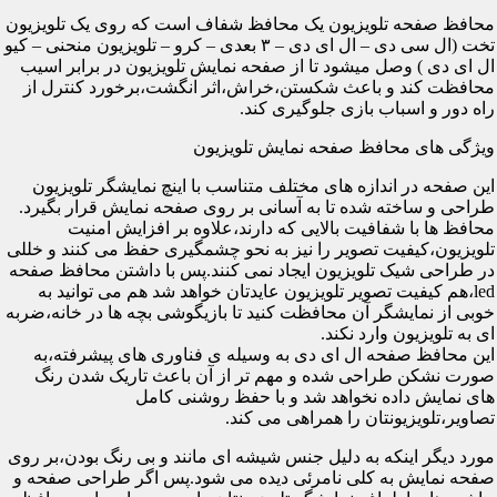
محافظ صفحه تلویزیون یک محافظ شفاف است که روی یک تلویزیون
تخت (ال سی دی – ال ای دی – ۳ بعدی – کرو – تلویزیون منحنی – کیو
ال ای دی ) وصل میشود تا از صفحه نمایش تلویزیون در برابر اسیب
محافظت کند و باعث شکستن،خراش،اثر انگشت،برخورد کنترل از
راه دور و اسباب بازی جلوگیری کند.
ویژگی های محافظ صفحه نمایش تلویزیون
این صفحه در اندازه های مختلف متناسب با اینچ نمایشگر تلویزیون
طراحی و ساخته شده تا به آسانی بر روی صفحه نمایش قرار بگیرد.
محافظ ها با شفافیت بالایی که دارند،علاوه بر افزایش امنیت
تلویزیون،کیفیت تصویر را نیز به نحو چشمگیری حفظ می کنند و خللی
در طراحی شیک تلویزیون ایجاد نمی کنند.پس با داشتن محافظ صفحه
led،هم کیفیت تصویر تلویزیون عایدتان خواهد شد هم می توانید به
خوبی از نمایشگر آن محافظت کنید تا بازیگوشی بچه ها در خانه،ضربه
ای به تلویزیون وارد نکند.
این محافظ صفحه ال ای دی به وسیله ی فناوری های پیشرفته،به
صورت نشکن طراحی شده و مهم تر از آن باعث تاریک شدن رنگ
های نمایش داده نخواهد شد و با حفظ روشنی کامل
تصاویر،تلویزیونتان را همراهی می کند.
مورد دیگر اینکه به دلیل جنس شیشه ای مانند و بی رنگ بودن،بر روی
صفحه نمایش به کلی نامرئی دیده می شود.پس اگر طراحی صفحه و