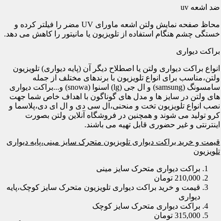
ضد اشعه uv
محاظ صفحه نمایش ولتن اشعه ماورای UV مضر را فیلتر کرده و
خستگی چشم هنگام استفاده از تلویزیون یا مانیتور را کاهش می دهد.
براکت دیواری
انواع براکت دیواری ولتن یا اصطلاح دیگر آن (پایه دیواری) تلویزیون
ولتن،مناسب برای انواع تلویزیون با برندهای مختلف از جمله
سامسونگ (samsung) و ال جی (lg) اسنوا (snowa) و...براکت دیواری
های ولتن در سایز ها و مدل های گوناگون با اهداف خاص شما جهت
نصب انواع تلویزیون تخت و منحنی،ال سی دی و ال ای دی،پلاسما و
کرو تولید می شوند و همچنین در فروشگاه آنلاین ولتن بصورت
اینترنتی و غیر حضوری قابل تهیه می باشند.
قیمت و خرید براکت دیواری تلویزیون متحرک سایز مینی،پایه دیواری
تلویزیون
براکت دیواری متحرک سایز مینی
210,000 تومان
قیمت و خرید براکت دیواری تلویزیون متحرک سایز کوچک،پایه
دیواری
براکت دیواری متحرک سایز کوچک
315,000 تومان