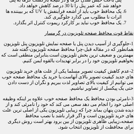
خواهد شد که عمر پنل را تا 30 درصد کاهش خواهد داد.
یک محافظ خوب باید از اشعه فرابنفش یا UV که بر بییننده ها
اثرات نا مطلوب می گذارد جلوگیری کند.
یک محافظ خوب نباید بر کارکرد ریموت کنترل اثر بگذارد.
نقاط قوت محافظ صفحه تلویزیون در گرمسار
1-جلوگیری از آسیب دیدن پنل یا صفحه نمایش تلویزیون پنل تلویزیون
همانطور که در مقاله قبل-چرا محافظ صفحه تلویزیون-گفته شد
مهمترین و ضعیف ترین بخش تلویزیون است.بنابراین منطقی است که
بخواهیم تلویزیون خود را در برابر تهدیدات بالقوه ایمن کنیم.
2-عدم کاهش کیفیت تصویر مسلما یکی از علت های خرید تلویزیون
های جدید کیفیت تصویر بالای آنهاست.با خرید یک محافظ صفحه خوب
می توانیم از کیفیت بالای تصاویر لذت ببریم و نگران از دست دادن
حتی یک پیکسل از تصاویر نباشیم.
3-نامرئی بودن محافظ یک محافظ صفحه خوب علاوه بر اینکه وظیفه
اصلی خود را انجام می دهد سعی می کند که خود را نامرئی کند و از
دیده شدن پنهان بماند چرا که زیبایی تلویزیون یکی از اصلی ترین علت
های خرید تلویزیون است و اگر قرار باشد با نصب محافظ
صفحه،زیبایی ظاهری تلویزیون از بین برود بهتر است روش دیگری
برای محافظت از تلویزیون انتخاب شود.