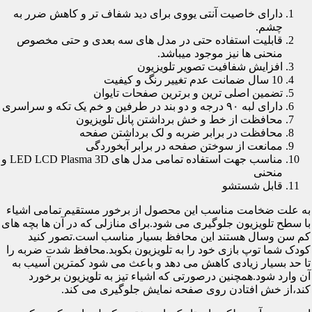
دارای خاصیت آنتی یووی برای دید شفاف تر و کاهش ضرر به
چشم.
قابلیت استفاده حتی در مدل های سه بعدی و حتی مخصوص
منحنی ها نیز موجود میباشد.
افزایش شفافیت تصویر تلویزیون
10 سال ضمانت عدم تغییر رنگ و کیفیت
تضمین اصلی ترین و برترین صفحات تایوان
دارای لبه ۹۰ درجه و دو بند در طرفین و خم یک تکه و سراسری
محافظت از خط و خش برداشتن پانل تلویزیون
محافظت در برابر ضربه و لک برداشتن صفحه
ممانعت از سوختن صفحه در برابر آبخوردگی
مناسب جهت استفاده تمامی مدل های LED LCD Plasma 3D و
منحنی
قابل شستشو
به علت ضخامت مناسب این محصول از برخور مستقیم تمامی اشیاء
با سطح تلویزیون جلوگیری می شود.برای منازلی که در آن ها بچه های
کم سن وسال هستند این محافظ بسیار مناسب است.تصور کنید
کودک شما توپ بازی خود را به تلویزیون بکوبد.محافظ شدت ضربه را
تا حد بسیار زیادی کاهش می دهد و باعث می شود کمترین آسیب به
آن وارد شود.همچنین درصورتی که اشیاء تیز به تلویزیون برخورد
کند،از خش افتادن روی صفحه نمایش جلوگیری می کند.