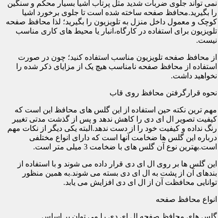
نمی تواند جلوی ضربات شدید مثل پرتاب اشیا بسیار محکم و سنگین
را بگیرید.محافظ صفحه ساخته شده است تا جلوی برخورد اشیا
کوچک و معمول داخل منزل به تلویزیون را بگیرید؛ لذا محافظ صفحه
تلویزیون برای استفاده در کارگاه،انبار یا محیط های کاری مناسب
نیست.
از محافظ صفحه تلویزیون مناسب استفاده کنید؛ چون در صورت
استفاده از محافظ صفحه نامناسب هیچ یک از مزایای ذکر شده را
نخواهید داشت.
نحوه قرارگرفتن محافظ روی قاب
مهم ترین نکته حین استفاده از این گلس های محافظ این است که
کیفیت تصویر ال ای دی را کاهش ندهد و پس از گذشت مدتی تغییر
رنگ نداده و کیفیت خود را از دست ندهد.البته یکی دیگر از نکات مهم
درباره این گلس ها ضخامت آنها است که دارای انواع مختلفی
است.بهترین نوع آن گلس های با ضخامت 3 میلی متر است.
این گلس ها بر روی ال ای دی قرار داده می شوند و با استفاده از
بندهای آن از پشت به ال ای دی بسته می شوند.به همین منظور
توانایی محافظت آن از ال ای دی افزایش می یابد.
انواع محافظ صفحه
گلس های محافظ صفحه ال ای دی را می توان بر اساس