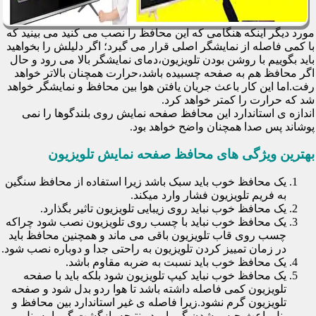
مورد دیگر اینکه هنگامی که این محافظ را نصب می کنید می بینید که
با کمی فاصله از نمایشگر اصلی قرار می گیرد؛ اگر دلیلش را بخواهید
باید بگوییم با روشن بودن تلویزیون،دمای نمایشگر بالا می رود و حال
اگر محافظ هم به صفحه چسبیده باشد،حرارت همچنان بالاتر خواهد
رفت.اما این کار باعث جریان یافتن هوا بین محافظ و نمایشگر خواهد
شد که حرارت را کمتر خواهد کرد.
اندازه ی استاندارد این محافظ صفحه نمایش روی بلندگوها را نمی
پوشاند پس صدا همچنان واضح خواهد بود.
بهترین ویژگی های محافظ صفحه نمایش تلویزیون
یک محافظ خوب باید سبک باشد زیرا استفاده از محافظ سنگین
به فریم تلویزیون فشار وارد میکند.
یک محافظ خوب نباید روی زیبایی تلویزیون تاثیر بگذارد.
یک محافظ خوب نباید با چسب روی تلویزیون نصب شود چراکه
چسب روی قاب تلویزیون باقی می ماند و همچنین محافظ باید
در زمان تمییز کردن تلویزیون به راحتی جدا و دوباره نصب شود.
یک محافظ خوب باید نسبت به ضربه مقاوم باشد.
یک محافظ خوب نباید کیپ تلویزیون شود بلکه باید با صفحه
تلویزیون کمی فاصله داشته باشد تا هوا ردو بدل شود و صفحه
تلویزیون گرم نشود.زیرا فاصله ی غیر استاندارد بین محافظ و
پنل باعث حبس شدن گرما و در نتیجه بازگشت گرما به پنل