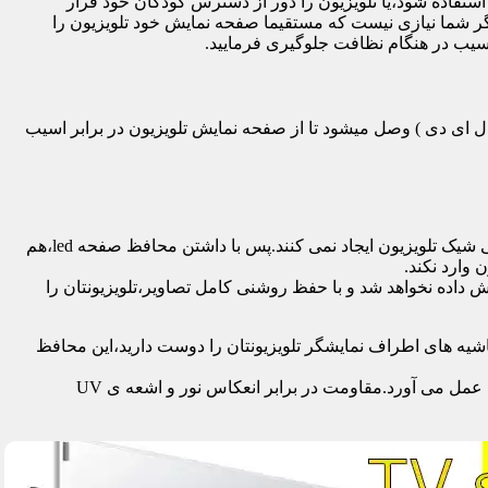
تفاده شود،یا تلویزیون را دور از دسترس کودکان خود قرار
گر شما نیازی نیست که مستقیما صفحه نمایش خود تلویزیون را
آسیب در هنگام نظافت جلوگیری فرمایید.
سی دی – ال ای دی – ۳ بعدی – کرو – تلویزیون منحنی – کیو ال ای دی ) وصل میشود تا از صفحه نمایش تلویزیون در برابر اسیب
محافظ ها با شفافیت بالایی که دارند،علاوه بر افزایش امنیت تلویزیون،کیفیت تصویر را نیز به نحو چشمگیری حفظ می کنند و خللی در طراحی شیک تلویزیون ایجاد نمی کنند.پس با داشتن محافظ صفحه led،هم
 وارد نکند.
اده نخواهد شد و با حفظ روشنی کامل تصاویر،تلویزیونتان را
یه های اطراف نمایشگر تلویزیونتان را دوست دارید،این محافظ
جدا از محافظت از نمایشگر توسط این محصول،همچنین به عنوان فیلتر در برابر 96٪ تا 99٪ اشعه ماوراء بنفش از چشم و پوست محافظت به عمل می آورد.مقاومت در برابر انعکاس نور و اشعه ی UV