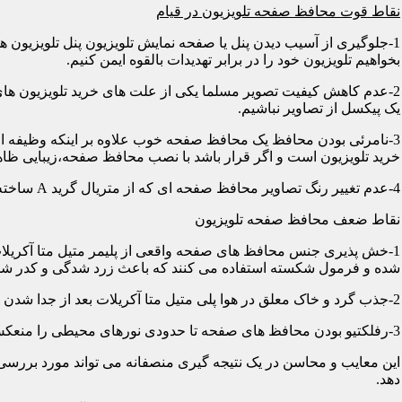
نقاط قوت محافظ صفحه تلویزیون در قیام
1-جلوگیری از آسیب دیدن پنل یا صفحه نمایش تلویزیون پنل تلویزیو
بخواهیم تلویزیون خود را در برابر تهدیدات بالقوه ایمن کنیم.
2-عدم کاهش کیفیت تصویر مسلما یکی از علت های خرید تلویزیون های
یک پیکسل از تصاویر نباشیم.
3-نامرئی بودن محافظ یک محافظ صفحه خوب علاوه بر اینکه وظیفه اصلی
خرید تلویزیون است و اگر قرار باشد با نصب محافظ صفحه،زیبایی ظاه
4-عدم تغییر رنگ تصاویر محافظ صفحه ای که از متریال گرید A ساخته شده باشد در رنگ ها کوچکترین دخالتی از خود نشان نمی دهد و شما می توانید با خیالی آسوده از تصاویر و رنگهای اورجینال لذت ببرید.
نقاط ضعف محافظ صفحه تلویزیون
1-خش پذیری جنس محافظ های صفحه واقعی از پلیمر متیل متا آکریلات
شده و فرمول شکسته استفاده می کنند که باعث زرد شدگی و کدر شدگی
2-جذب گرد و خاک معلق در هوا پلی متیل متا آکریلات بعد از جدا شدن کاور دارای الکتریسیته ساکن می شود و جاذب گرد و خاک؛ که به مرور زمان این حالت کم و کمتر می شود.
3-رفلکتیو بودن محافظ های صفحه تا حدودی نورهای محیطی را منعکس می کنند و این یکی از معایب آن هاست که با جابجایی تلویزیون یا منابع نوری می توان رفلکس را کنترل کرد.
این معایب و محاسن در یک نتیجه گیری منصفانه می تواند مورد بررسی 
دهد.