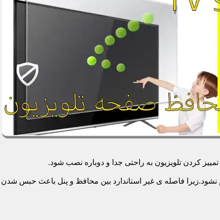
یز کردن تلویزیون به راحتی جدا و دوباره نصب شود.
م نشود.زیرا فاصله ی غیر استاندارد بین محافظ و پنل باعث حبس شدن