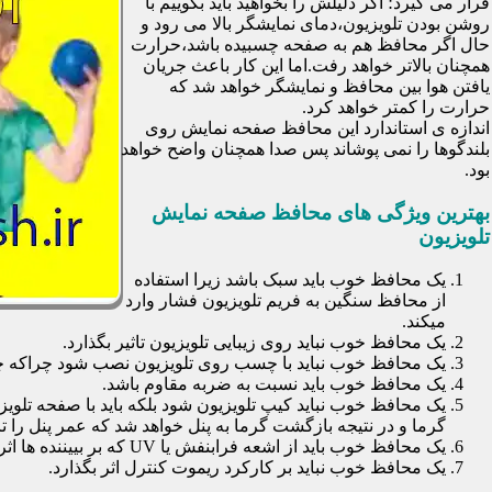
قرار می گیرد؛ اگر دلیلش را بخواهید باید بگوییم با
روشن بودن تلویزیون،دمای نمایشگر بالا می رود و
حال اگر محافظ هم به صفحه چسبیده باشد،حرارت
همچنان بالاتر خواهد رفت.اما این کار باعث جریان
یافتن هوا بین محافظ و نمایشگر خواهد شد که
حرارت را کمتر خواهد کرد.
اندازه ی استاندارد این محافظ صفحه نمایش روی
بلندگوها را نمی پوشاند پس صدا همچنان واضح خواهد
بود.
بهترین ویژگی های محافظ صفحه نمایش
تلویزیون
یک محافظ خوب باید سبک باشد زیرا استفاده
از محافظ سنگین به فریم تلویزیون فشار وارد
میکند.
یک محافظ خوب نباید روی زیبایی تلویزیون تاثیر بگذارد.
یک محافظ خوب نباید با چسب روی تلویزیون نصب شود چراکه چسب
یک محافظ خوب باید نسبت به ضربه مقاوم باشد.
یک محافظ خوب نباید کیپ تلویزیون شود بلکه باید با صفحه تلوی
گرما و در نتیجه بازگشت گرما به پنل خواهد شد که عمر پنل را تا 30 درصد کاهش خواهد داد
یک محافظ خوب باید از اشعه فرابنفش یا UV که بر بییننده ها اثرات نا مطلوب می گذارد جلوگیری کند.
یک محافظ خوب نباید بر کارکرد ریموت کنترل اثر بگذارد.