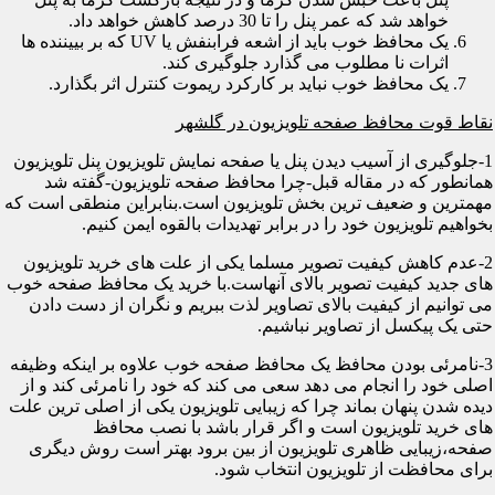
خواهد شد که عمر پنل را تا 30 درصد کاهش خواهد داد.
یک محافظ خوب باید از اشعه فرابنفش یا UV که بر بییننده ها
اثرات نا مطلوب می گذارد جلوگیری کند.
یک محافظ خوب نباید بر کارکرد ریموت کنترل اثر بگذارد.
نقاط قوت محافظ صفحه تلویزیون در گلشهر
1-جلوگیری از آسیب دیدن پنل یا صفحه نمایش تلویزیون پنل تلویزیون
همانطور که در مقاله قبل-چرا محافظ صفحه تلویزیون-گفته شد
مهمترین و ضعیف ترین بخش تلویزیون است.بنابراین منطقی است که
بخواهیم تلویزیون خود را در برابر تهدیدات بالقوه ایمن کنیم.
2-عدم کاهش کیفیت تصویر مسلما یکی از علت های خرید تلویزیون
های جدید کیفیت تصویر بالای آنهاست.با خرید یک محافظ صفحه خوب
می توانیم از کیفیت بالای تصاویر لذت ببریم و نگران از دست دادن
حتی یک پیکسل از تصاویر نباشیم.
3-نامرئی بودن محافظ یک محافظ صفحه خوب علاوه بر اینکه وظیفه
اصلی خود را انجام می دهد سعی می کند که خود را نامرئی کند و از
دیده شدن پنهان بماند چرا که زیبایی تلویزیون یکی از اصلی ترین علت
های خرید تلویزیون است و اگر قرار باشد با نصب محافظ
صفحه،زیبایی ظاهری تلویزیون از بین برود بهتر است روش دیگری
برای محافظت از تلویزیون انتخاب شود.