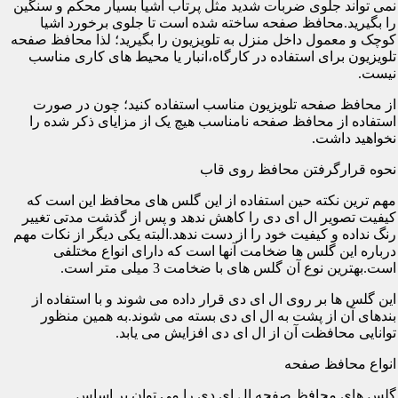
نمی تواند جلوی ضربات شدید مثل پرتاب اشیا بسیار محکم و سنگین
را بگیرید.محافظ صفحه ساخته شده است تا جلوی برخورد اشیا
کوچک و معمول داخل منزل به تلویزیون را بگیرید؛ لذا محافظ صفحه
تلویزیون برای استفاده در کارگاه،انبار یا محیط های کاری مناسب
نیست.
از محافظ صفحه تلویزیون مناسب استفاده کنید؛ چون در صورت
استفاده از محافظ صفحه نامناسب هیچ یک از مزایای ذکر شده را
نخواهید داشت.
نحوه قرارگرفتن محافظ روی قاب
مهم ترین نکته حین استفاده از این گلس های محافظ این است که
کیفیت تصویر ال ای دی را کاهش ندهد و پس از گذشت مدتی تغییر
رنگ نداده و کیفیت خود را از دست ندهد.البته یکی دیگر از نکات مهم
درباره این گلس ها ضخامت آنها است که دارای انواع مختلفی
است.بهترین نوع آن گلس های با ضخامت 3 میلی متر است.
این گلس ها بر روی ال ای دی قرار داده می شوند و با استفاده از
بندهای آن از پشت به ال ای دی بسته می شوند.به همین منظور
توانایی محافظت آن از ال ای دی افزایش می یابد.
انواع محافظ صفحه
گلس های محافظ صفحه ال ای دی را می توان بر اساس