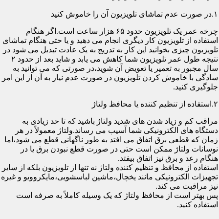
۱.در صورت عدم تماشای تلویزیون آن را خاموش کنید
چرخه عمر یک تلویزیون حدود ۶۵ هزار ساعت است.اگر هنگام
استفاده از تلویزیون کار دیگری انجام می دهید و یا حتی هنگام تماشای
تلویزیون چیزی بخوانید این کار به تدریج به یک عادت تبدیل می شود در
نتیجه طول عمر تلویزیون شما کاهش می یابد و شاید بعد از حدود ۲
سال مجبور به تعمیر یا تعویض آن شوید،در صورتی که می توانید به
سادگی با خاموش کردن تلویزیون در صورت عدم نیاز به آن از این امر
جلوگیری کنید.
۲.استفاده از تنظیم کننده یا محافظ ولتاژ
مراقب کم و زیاد شدن های شدید ولتاژ باشید که تا حد زیادی به
دستگاه های الکترونیکی شما آسیب می رساند.ولتاژ معمولاً در هر
زمان که قطعی برق اتفاق می افتد به طور ناگهانی قطع می شود،اما
نوسانات ولتاژ ممکن است حتی در صورت قطع نبودن برق یا در
هنگام رعد و برق نیز اتفاق بیفتد.
استفاده از محافظ و تنظیم کننده ولتاژ نه تنها از تلویزیون بلکه از سایر
تجهیزات الکترونیکی مانند یخچال،ماشین لباسشویی،مایکروویو و غیره
نیز مراقبت می کند.
پس بهتر است از محافظ ولتاژ که یک وسیله کاملاً به صرفه است
استفاده کنید.