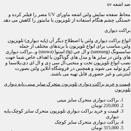
ضد اشعه uv
محاظ صفحه نمایش ولتن اشعه ماورای UV مضر را فیلتر کرده و
خستگی چشم هنگام استفاده از تلویزیون یا مانیتور را کاهش می دهد.
براکت دیواری
انواع براکت دیواری ولتن یا اصطلاح دیگر آن (پایه دیواری) تلویزیون
ولتن،مناسب برای انواع تلویزیون با برندهای مختلف از جمله
سامسونگ (samsung) و ال جی (lg) اسنوا (snowa) و...براکت دیواری
های ولتن در سایز ها و مدل های گوناگون با اهداف خاص شما جهت
نصب انواع تلویزیون تخت و منحنی،ال سی دی و ال ای دی،پلاسما و
کرو تولید می شوند و همچنین در فروشگاه آنلاین ولتن بصورت
اینترنتی و غیر حضوری قابل تهیه می باشند.
قیمت و خرید براکت دیواری تلویزیون متحرک سایز مینی،پایه دیواری
تلویزیون
براکت دیواری متحرک سایز مینی
210,000 تومان
قیمت و خرید براکت دیواری تلویزیون متحرک سایز کوچک،پایه
دیواری
براکت دیواری متحرک سایز کوچک
315,000 تومان