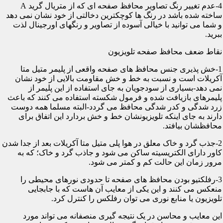
4-عدم تغییر رنگ تصاویر محافظ صفحه ای که از متریال گرید A
ساخته شده باشد در رنگ ها کوچکترین دخالتی از خود نشان نمی دهد
و شما می توانید با خیالی آسوده از تصاویر و رنگهای اورجینال لذت
ببرید.
نقاط ضعف محافظ صفحه تلویزیون
1-خش پذیری جنس محافظ های صفحه واقعی از پلیمر متیل متا
آکریلات است و نسبت به خط و خش مقاومت بالایی از خود نشان
نمی دهد-بسیاری از سودجویان به جای استفاده از این پلیمر از
پلیمرهای بازیافت شده و فرمول شکسته استفاده می کنند که باعث
زرد شدگی و کدر شدگی محافظ می گردد-البته مسلما همه دوست
دارند به جای اینکه تلویزیونشان خط و خش بردارد این اتفاق برای
محافظشان بیافتد.
2-جذب گرد و خاک معلق در هوا پلی متیل متا آکریلات بعد از جدا شدن
کاور دارای الکتریسیته ساکن می شود و جاذب گرد و خاک؛ که به
مرور زمان این حالت کم و کمتر می شود.
3-رفلکتیو بودن محافظ های صفحه تا حدودی نورهای محیطی را
منعکس می کنند و این یکی از معایب آن هاست که با جابجایی
تلویزیون یا منابع نوری می توان رفلکس را کنترل کرد.
این معایب و محاسن در یک نتیجه گیری منصفانه می تواند مورد