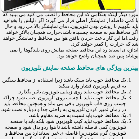
مورد دیگر اینکه هنگامی که این محافظ را نصب می کنید می بینید که
با کمی فاصله از نمایشگر اصلی قرار می گیرد؛ اگر دلیلش را بخواهید
باید بگوییم با روشن بودن تلویزیون،دمای نمایشگر بالا می رود و حال
اگر محافظ هم به صفحه چسبیده باشد،حرارت همچنان بالاتر خواهد
رفت.اما این کار باعث جریان یافتن هوا بین محافظ و نمایشگر خواهد
شد که حرارت را کمتر خواهد کرد.
اندازه ی استاندارد این محافظ صفحه نمایش روی بلندگوها را نمی
پوشاند پس صدا همچنان واضح خواهد بود.
بهترین ویژگی های محافظ صفحه نمایش تلویزیون
یک محافظ خوب باید سبک باشد زیرا استفاده از محافظ سنگین
به فریم تلویزیون فشار وارد میکند.
یک محافظ خوب نباید روی زیبایی تلویزیون تاثیر بگذارد.
یک محافظ خوب نباید با چسب روی تلویزیون نصب شود چراکه
چسب روی قاب تلویزیون باقی می ماند و همچنین محافظ باید
در زمان تمییز کردن تلویزیون به راحتی جدا و دوباره نصب شود.
یک محافظ خوب باید نسبت به ضربه مقاوم باشد.
یک محافظ خوب نباید کیپ تلویزیون شود بلکه باید با صفحه
تلویزیون کمی فاصله داشته باشد تا هوا ردو بدل شود و صفحه
تلویزیون گرم نشود.زیرا فاصله ی غیر استاندارد بین محافظ و
پنل باعث حبس شدن گرما و در نتیجه بازگشت گرما به پنل