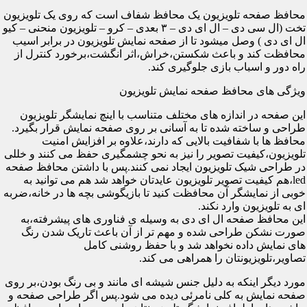
محافظ صفحه تلویزیون یک محافظ شفاف است که روی یک تلویزیون
تخت (ال سی دی – ال ای دی – ۳ بعدی – کرو – تلویزیون منحنی – کیو
ال ای دی ) وصل میشود تا از صفحه نمایش تلویزیون در برابر اسیب
محافظت کند و باعث شکستن،خراش،اثر انگشت،برخورد کنترل از
راه دور و اسباب بازی جلوگیری کند.
ویژگی های محافظ صفحه نمایش تلویزیون
این صفحه در اندازه های مختلف متناسب با اینچ نمایشگر تلویزیون
طراحی و ساخته شده تا به آسانی بر روی صفحه نمایش قرار بگیرد.
محافظ ها با شفافیت بالایی که دارند،علاوه بر افزایش امنیت
تلویزیون،کیفیت تصویر را نیز به نحو چشمگیری حفظ می کنند و خللی
در طراحی شیک تلویزیون ایجاد نمی کنند.پس با داشتن محافظ صفحه
led،هم کیفیت تصویر تلویزیون عایدتان خواهد شد هم می توانید به
خوبی از نمایشگر آن محافظت کنید تا بازیگوشی بچه ها در خانه،ضربه
ای به تلویزیون وارد نکند.
این محافظ صفحه ال ای دی به وسیله ی فناوری های پیشرفته،به
صورت نشکن طراحی شده و مهم تر از آن باعث تاریک شدن رنگ
های نمایش داده نخواهد شد و با حفظ روشنی کامل
تصاویر،تلویزیونتان را همراهی می کند.
مورد دیگر اینکه به دلیل جنس شیشه ای مانند و بی رنگ بودن،بر روی
صفحه نمایش به کلی نامرئی دیده می شود.پس اگر طراحی صفحه و