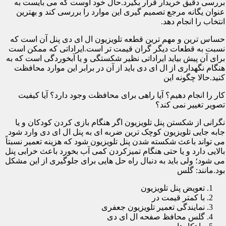
بررسی دقیق خریدار قرار بگیرد.حال خود اوست که می بایست به
عنوان یگانه مرجع تصمیم گیری این موارد را بررسی کند و بهترین
انتخاب را انجام دهد.
حساس ترین و مهم ترین قطعه تلویزیون ال ای دی پنل آن است که
نسبت به قطعات دیگر گران قیمت تر است.ایراداتی که ممکن است
برای آن پیش بیاید ایراداتی نظیر شکستگی و یا آبخوردگی است که به
هنگام نگهداری از ال ای دی باید از آن در برابر این موارد محافظت
کنید.حالا چگونه این
کار را انجام دهیم؟ آیا راهی برای محافظت وجود دارد؟ آیا کیفیت
تصویر تغییر نمی کند؟
نگرانی از شکستن پنل تلویزیون اگر هنگام بازی کردن کودکان و یا
جابه جایی تلویزیون کوچک ترین ضربه ای به پنل ال ای دی وارد شود
می تواند باعث شکسته شدن پنل تلویزیون شود که هزینه تعمیر نسبتاً
بالایی دارد و یا حتی هنگام تمیزکردن کمی آب بخورد باعث خرابی پنل
می شود؛ ولی باید به دنبال راه حل هایی برای جلوگیری از این مشکل
بود.مانند: گلس
تعویض پنل تلویزیون
با کمتر قیمت در
نمایندگی تعمیر تلویزیون جعفری
گلس محافظ صفحه ال ای دی