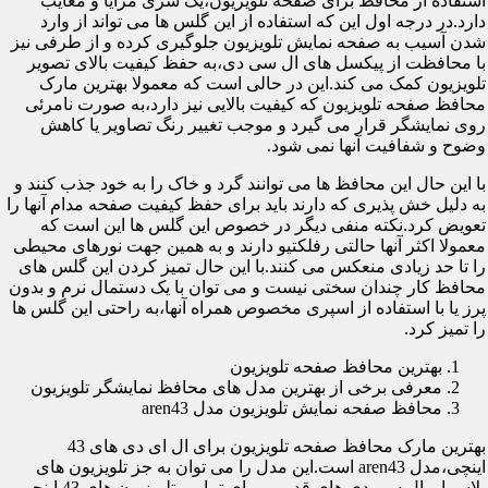
استفاده از محافظ برای صفحه تلویزیون،یک سری مزایا و معایب
دارد.در درجه اول این که استفاده از این گلس ها می تواند از وارد
شدن آسیب به صفحه نمایش تلویزیون جلوگیری کرده و از طرفی نیز
با محافظت از پیکسل های ال سی دی،به حفظ کیفیت بالای تصویر
تلویزیون کمک می کند.این در حالی است که معمولا بهترین مارک
محافظ صفحه تلویزیون که کیفیت بالایی نیز دارد،به صورت نامرئی
روی نمایشگر قرار می گیرد و موجب تغییر رنگ تصاویر یا کاهش
وضوح و شفافیت آنها نمی شود.
با این حال این محافظ ها می توانند گرد و خاک را به خود جذب کنند و
به دلیل خش پذیری که دارند باید برای حفظ کیفیت صفحه مدام آنها را
تعویض کرد.نکته منفی دیگر در خصوص این گلس ها این است که
معمولا اکثر آنها حالتی رفلکتیو دارند و به همین جهت نورهای محیطی
را تا حد زیادی منعکس می کنند.با این حال تمیز کردن این گلس های
محافظ کار چندان سختی نیست و می توان با یک دستمال نرم و بدون
پرز یا با استفاده از اسپری مخصوص همراه آنها،به راحتی این گلس ها
را تمیز کرد.
بهترین محافظ صفحه تلویزیون
معرفی برخی از بهترین مدل های محافظ نمایشگر تلویزیون
محافظ صفحه نمایش تلویزیون مدل aren43
بهترین مارک محافظ صفحه تلویزیون برای ال ای دی های 43
اینچی،مدل aren43 است.این مدل را می توان به جز تلویزیون های
پلاسما و ال سی دی های قدیمی برای تمامی تلویزیون های 43 اینچی