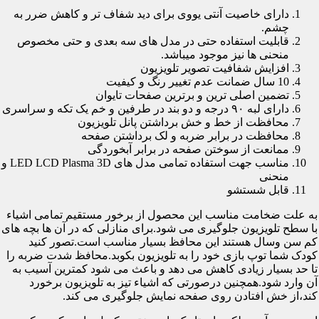
دارای خاصیت آنتی یووی برای دید شفاف تر و کاهش ضرر به
چشم.
قابلیت استفاده حتی در مدل های سه بعدی و حتی مخصوص
منحنی ها نیز موجود میباشد.
افزایش شفافیت تصویر تلویزیون
10 سال ضمانت عدم تغییر رنگ و کیفیت
تضمین اصلی ترین و برترین صفحات تایوان
دارای لبه ۹۰ درجه و دو بند در طرفین و خم یک تکه و سراسری
محافظت از خط و خش برداشتن پانل تلویزیون
محافظت در برابر ضربه و لک برداشتن صفحه
ممانعت از سوختن صفحه در برابر آبخوردگی
مناسب جهت استفاده تمامی مدل های LED LCD Plasma 3D و
منحنی
قابل شستشو
به علت ضخامت مناسب این محصول از برخور مستقیم تمامی اشیاء
با سطح تلویزیون جلوگیری می شود.برای منازلی که در آن ها بچه های
کم سن وسال هستند این محافظ بسیار مناسب است.تصور کنید
کودک شما توپ بازی خود را به تلویزیون بکوبد.محافظ شدت ضربه را
تا حد بسیار زیادی کاهش می دهد و باعث می شود کمترین آسیب به
آن وارد شود.همچنین درصورتی که اشیاء تیز به تلویزیون برخورد
کند،از خش افتادن روی صفحه نمایش جلوگیری می کند.