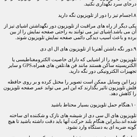
درجای سرد نگهداری نکنید.
۸.اجسام تیز را دور از تلویزیون نگه دارید
یکی دیگر از راه های مراقبت از تلویزیون دور نگهداشتن اشیای تیز از
آن می باشد.اشیای تیز می توانند به راحتی صفحه نمایش را از بین
برده و باعث آسیب دیدگی دائمی صفحه نمایش تلویزیون شوند.
۹.دور نگه داشتن آهنربا از تلویزیون های ال ای دی
تلویزیون خود را از اشیایی که دارای خاصیت الکترومغناطیسی یا
الکتریسیته ساکن هستند مانند فن ها،تلفن های همراه،GPS و سایر
تجهیزات الکترونیکی دور نگه دارید.
زیرا این وسایل ممکن است تصویر را مختل کرده و بر روی حافظه
فلش تلویزیون تاثیر بگذارند که این امر می تواند عمر صفحه تلویزیون
را کاهش دهد.
۱۰.هنگام حمل تلویزیون بسیار محتاط باشید
تلویزیون های ال سی دی از شیشه های نازک و شکننده ای ساخته
شده اند،بنابراین هنگام بلند حرکت آنها باید دقت داشته باشید تا هیچ
گونه ضربه ای به دستگاه وارد نشود.