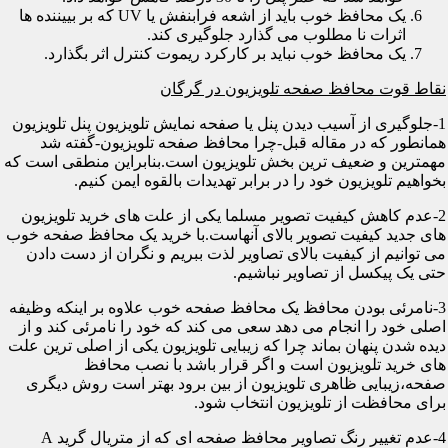
یک محافظ خوب باید از اشعه فرابنفش یا UV که بر بییننده ها
اثرات نا مطلوب می گذارد جلوگیری کند.
یک محافظ خوب نباید بر کارکرد ریموت کنترل اثر بگذارد.
نقاط قوت محافظ صفحه تلویزیون در گرگان
1-جلوگیری از آسیب دیدن پنل یا صفحه نمایش تلویزیون پنل تلویزیون
همانطور که در مقاله قبل-چرا محافظ صفحه تلویزیون-گفته شد
مهمترین و ضعیف ترین بخش تلویزیون است.بنابراین منطقی است که
بخواهیم تلویزیون خود را در برابر تهدیدات بالقوه ایمن کنیم.
2-عدم کاهش کیفیت تصویر مسلما یکی از علت های خرید تلویزیون
های جدید کیفیت تصویر بالای آنهاست.با خرید یک محافظ صفحه خوب
می توانیم از کیفیت بالای تصاویر لذت ببریم و نگران از دست دادن
حتی یک پیکسل از تصاویر نباشیم.
3-نامرئی بودن محافظ یک محافظ صفحه خوب علاوه بر اینکه وظیفه
اصلی خود را انجام می دهد سعی می کند که خود را نامرئی کند و از
دیده شدن پنهان بماند چرا که زیبایی تلویزیون یکی از اصلی ترین علت
های خرید تلویزیون است و اگر قرار باشد با نصب محافظ
صفحه،زیبایی ظاهری تلویزیون از بین برود بهتر است روش دیگری
برای محافظت از تلویزیون انتخاب شود.
4-عدم تغییر رنگ تصاویر محافظ صفحه ای که از متریال گرید A