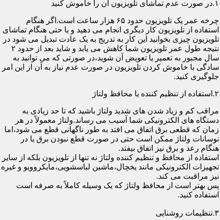
۱.در صورت عدم تماشای تلویزیون آن را خاموش کنید
چرخه عمر یک تلویزیون حدود ۶۵ هزار ساعت است.اگر هنگام
استفاده از تلویزیون کار دیگری انجام می دهید و یا حتی هنگام تماشای
تلویزیون چیزی بخوانید این کار به تدریج به یک عادت تبدیل می شود در
نتیجه طول عمر تلویزیون شما کاهش می یابد و شاید بعد از حدود ۲
سال مجبور به تعمیر یا تعویض آن شوید،در صورتی که می توانید به
سادگی با خاموش کردن تلویزیون در صورت عدم نیاز به آن از این امر
جلوگیری کنید.
۲.استفاده از تنظیم کننده یا محافظ ولتاژ
مراقب کم و زیاد شدن های شدید ولتاژ باشید که تا حد زیادی به
دستگاه های الکترونیکی شما آسیب می رساند.ولتاژ معمولاً در هر
زمان که قطعی برق اتفاق می افتد به طور ناگهانی قطع می شود،اما
نوسانات ولتاژ ممکن است حتی در صورت قطع نبودن برق یا در
هنگام رعد و برق نیز اتفاق بیفتد.
استفاده از محافظ و تنظیم کننده ولتاژ نه تنها از تلویزیون بلکه از سایر
تجهیزات الکترونیکی مانند یخچال،ماشین لباسشویی،مایکروویو و غیره
نیز مراقبت می کند.
پس بهتر است از محافظ ولتاژ که یک وسیله کاملاً به صرفه است
استفاده کنید.
۳.تنظیمات روشنایی