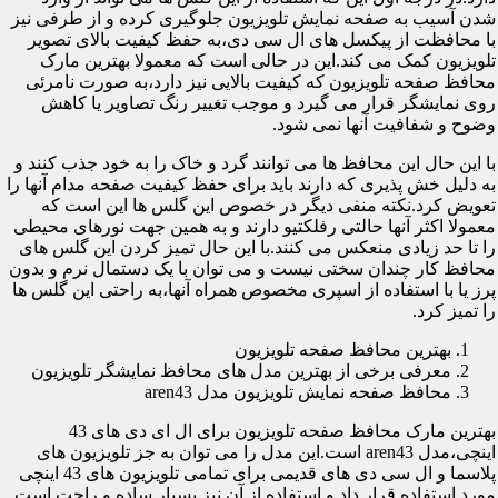
شدن آسیب به صفحه نمایش تلویزیون جلوگیری کرده و از طرفی نیز
با محافظت از پیکسل های ال سی دی،به حفظ کیفیت بالای تصویر
تلویزیون کمک می کند.این در حالی است که معمولا بهترین مارک
محافظ صفحه تلویزیون که کیفیت بالایی نیز دارد،به صورت نامرئی
روی نمایشگر قرار می گیرد و موجب تغییر رنگ تصاویر یا کاهش
وضوح و شفافیت آنها نمی شود.
با این حال این محافظ ها می توانند گرد و خاک را به خود جذب کنند و
به دلیل خش پذیری که دارند باید برای حفظ کیفیت صفحه مدام آنها را
تعویض کرد.نکته منفی دیگر در خصوص این گلس ها این است که
معمولا اکثر آنها حالتی رفلکتیو دارند و به همین جهت نورهای محیطی
را تا حد زیادی منعکس می کنند.با این حال تمیز کردن این گلس های
محافظ کار چندان سختی نیست و می توان با یک دستمال نرم و بدون
پرز یا با استفاده از اسپری مخصوص همراه آنها،به راحتی این گلس ها
را تمیز کرد.
بهترین محافظ صفحه تلویزیون
معرفی برخی از بهترین مدل های محافظ نمایشگر تلویزیون
محافظ صفحه نمایش تلویزیون مدل aren43
بهترین مارک محافظ صفحه تلویزیون برای ال ای دی های 43
اینچی،مدل aren43 است.این مدل را می توان به جز تلویزیون های
پلاسما و ال سی دی های قدیمی برای تمامی تلویزیون های 43 اینچی
مورد استفاده قرار داد و استفاده از آن نیز بسیار ساده و راحت است.