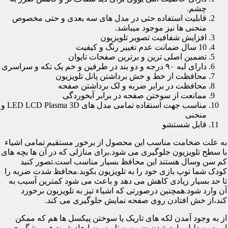
چشم.
قابلیت استفاده حتی در مدل های سه بعدی و حتی مخصوص
منحنی ها نیز موجود میباشد.
افزایش شفافیت تصویر تلویزیون
10 سال ضمانت عدم تغییر رنگ و کیفیت
تضمین اصلی ترین و برترین صفحات تایوان
دارای لبه ۹۰ درجه و دو بند در طرفین و خم یک تکه و سراسری
محافظت از خط و خش برداشتن پانل تلویزیون
محافظت در برابر ضربه و لک برداشتن صفحه
ممانعت از سوختن صفحه در برابر آبخوردگی
مناسب جهت استفاده تمامی مدل های LED LCD Plasma 3D و
منحنی
قابل شستشو
به علت ضخامت مناسب این محصول از برخور مستقیم تمامی اشیاء
با سطح تلویزیون جلوگیری می شود.برای منازلی که در آن ها بچه های
کم سن وسال هستند این محافظ بسیار مناسب است.تصور کنید
کودک شما توپ بازی خود را به تلویزیون بکوبد.محافظ شدت ضربه را
تا حد بسیار زیادی کاهش می دهد و باعث می شود کمترین آسیب به
آن وارد شود.همچنین درصورتی که اشیاء تیز به تلویزیون برخورد
کند،از خش افتادن روی صفحه نمایش جلوگیری می کند.
از به وجود آمدن لکه های تاریک یا سوختن پیکسل ها هم که ممکن
است به دلیل وارد شدن ضربه به تلویزیون ایجاد شوند هم پیشگیری