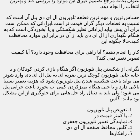
عنوان یگانه مرجع تصمیم گیری این موارد را بررسی کند و بهترین
انتخاب را انجام دهد.
حساس ترین و مهم ترین قطعه تلویزیون ال ای دی پنل آن است که
نسبت به قطعات دیگر گران قیمت تر است.ایراداتی که ممکن است
برای آن پیش بیاید ایراداتی نظیر شکستگی و یا آبخوردگی است که به
هنگام نگهداری از ال ای دی باید از آن در برابر این موارد محافظت
کنید.حالا چگونه این
کار را انجام دهیم؟ آیا راهی برای محافظت وجود دارد؟ آیا کیفیت
تصویر تغییر نمی کند؟
نگرانی از شکستن پنل تلویزیون اگر هنگام بازی کردن کودکان و یا
جابه جایی تلویزیون کوچک ترین ضربه ای به پنل ال ای دی وارد شود
می تواند باعث شکسته شدن پنل تلویزیون شود که هزینه تعمیر نسبتاً
بالایی دارد و یا حتی هنگام تمیزکردن کمی آب بخورد باعث خرابی پنل
می شود؛ ولی باید به دنبال راه حل هایی برای جلوگیری از این مشکل
بود.مانند: گلس
تعویض پنل تلویزیون
با کمتر قیمت در
نمایندگی تعمیر تلویزیون جعفری
گلس محافظ صفحه ال ای دی
راهکارها