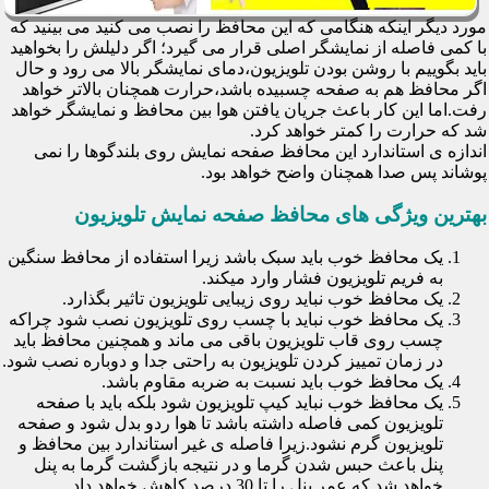
مورد دیگر اینکه هنگامی که این محافظ را نصب می کنید می بینید که
با کمی فاصله از نمایشگر اصلی قرار می گیرد؛ اگر دلیلش را بخواهید
باید بگوییم با روشن بودن تلویزیون،دمای نمایشگر بالا می رود و حال
اگر محافظ هم به صفحه چسبیده باشد،حرارت همچنان بالاتر خواهد
رفت.اما این کار باعث جریان یافتن هوا بین محافظ و نمایشگر خواهد
شد که حرارت را کمتر خواهد کرد.
اندازه ی استاندارد این محافظ صفحه نمایش روی بلندگوها را نمی
پوشاند پس صدا همچنان واضح خواهد بود.
بهترین ویژگی های محافظ صفحه نمایش تلویزیون
یک محافظ خوب باید سبک باشد زیرا استفاده از محافظ سنگین
به فریم تلویزیون فشار وارد میکند.
یک محافظ خوب نباید روی زیبایی تلویزیون تاثیر بگذارد.
یک محافظ خوب نباید با چسب روی تلویزیون نصب شود چراکه
چسب روی قاب تلویزیون باقی می ماند و همچنین محافظ باید
در زمان تمییز کردن تلویزیون به راحتی جدا و دوباره نصب شود.
یک محافظ خوب باید نسبت به ضربه مقاوم باشد.
یک محافظ خوب نباید کیپ تلویزیون شود بلکه باید با صفحه
تلویزیون کمی فاصله داشته باشد تا هوا ردو بدل شود و صفحه
تلویزیون گرم نشود.زیرا فاصله ی غیر استاندارد بین محافظ و
پنل باعث حبس شدن گرما و در نتیجه بازگشت گرما به پنل
خواهد شد که عمر پنل را تا 30 درصد کاهش خواهد داد.