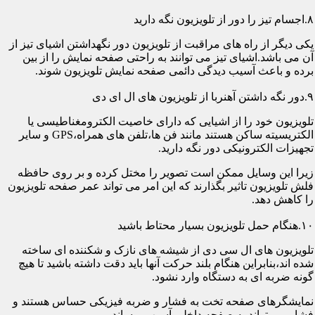
۸.اجسام تیز را دور از تلویزیون نگه دارید
یکی دیگر از راه های مراقبت از تلویزیون دور نگهداشتن اشیای تیز از
آن می باشد.اشیای تیز می توانند به راحتی صفحه نمایش را از بین
برده و باعث آسیب دیدگی دائمی صفحه نمایش تلویزیون شوند.
۹.دور نگه داشتن آهنربا از تلویزیون های ال ای دی
تلویزیون خود را از اشیایی که دارای خاصیت الکترومغناطیسی یا
الکتریسیته ساکن هستند مانند فن ها،تلفن های همراه،GPS و سایر
تجهیزات الکترونیکی دور نگه دارید.
زیرا این وسایل ممکن است تصویر را مختل کرده و بر روی حافظه
فلش تلویزیون تاثیر بگذارند که این امر می تواند عمر صفحه تلویزیون
را کاهش دهد.
۱۰.هنگام حمل تلویزیون بسیار محتاط باشید
تلویزیون های ال سی دی از شیشه های نازک و شکننده ای ساخته
شده اند،بنابراین هنگام بلند حرکت آنها باید دقت داشته باشید تا هیچ
گونه ضربه ای به دستگاه وارد نشود.
نمایشگرهای صفحه تخت به فشار و ضربه فیزیکی حساس هستند و
فشار می تواند به صفحه داخلی آسیب برساند.