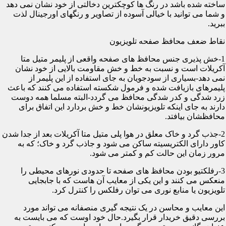
ساخته شده باشد در رنگ ها کوچکترین دخالتی از خود نشان نمی دهد
و شما می توانید با خیالی آسوده از تصاویر و رنگهای اورجینال لذت
ببرید.
نقاط ضعف محافظ صفحه تلویزیون
1-خش پذیری جنس محافظ های صفحه واقعی از پلیمر متیل متا
آکریلات است و نسبت به خط و خش مقاومت بالایی از خود نشان
نمی دهد-بسیاری از سودجویان به جای استفاده از این پلیمر از
پلیمرهای بازیافت شده و فرمول شکسته استفاده می کنند که باعث
زرد شدگی و کدر شدگی محافظ می گردد-البته مسلما همه دوست
دارند به جای اینکه تلویزیونشان خط و خش بردارد این اتفاق برای
محافظشان بیافتد.
2-جذب گرد و خاک معلق در هوا پلی متیل متا آکریلات بعد از جدا شدن
کاور دارای الکتریسیته ساکن می شود و جاذب گرد و خاک؛ که به
مرور زمان این حالت کم و کمتر می شود.
3-رفلکتیو بودن محافظ های صفحه تا حدودی نورهای محیطی را
منعکس می کنند و این یکی از معایب آن هاست که با جابجایی
تلویزیون یا منابع نوری می توان رفلکس را کنترل کرد.
این معایب و محاسن در یک نتیجه گیری منصفانه می تواند مورد
بررسی دقیق خریدار قرار بگیرد.حال خود اوست که می بایست به