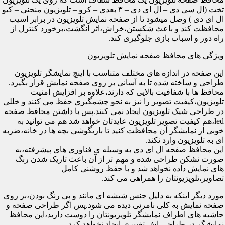
تخت (ال سی دی – ال ای دی – ۳ بعدی – کرو – تلویزیون منحنی – کیو
ال ای دی ) وصل میشود تا از صفحه نمایش تلویزیون در برابر اسیب
محافظت کند و باعث شکستن،خراش،اثر انگشت،برخورد کنترل از
راه دور و اسباب بازی جلوگیری کند.
ویژگی های محافظ صفحه نمایش تلویزیون
این صفحه در اندازه های مختلف متناسب با اینچ نمایشگر تلویزیون
طراحی و ساخته شده تا به آسانی بر روی صفحه نمایش قرار بگیرد.
محافظ ها با شفافیت بالایی که دارند،علاوه بر افزایش امنیت
تلویزیون،کیفیت تصویر را نیز به نحو چشمگیری حفظ می کنند و خللی
در طراحی شیک تلویزیون ایجاد نمی کنند.پس با داشتن محافظ صفحه
led،هم کیفیت تصویر تلویزیون عایدتان خواهد شد هم می توانید به
خوبی از نمایشگر آن محافظت کنید تا بازیگوشی بچه ها در خانه،ضربه
ای به تلویزیون وارد نکند.
این محافظ صفحه ال ای دی به وسیله ی فناوری های پیشرفته،به
صورت نشکن طراحی شده و مهم تر از آن باعث تاریک شدن رنگ
های نمایش داده نخواهد شد و با حفظ روشنی کامل
تصاویر،تلویزیونتان را همراهی می کند.
مورد دیگر اینکه به دلیل جنس شیشه ای مانند و بی رنگ بودن،بر روی
صفحه نمایش به کلی نامرئی دیده می شود.پس اگر طراحی صفحه و
حاشیه های اطراف نمایشگر تلویزیونتان را دوست دارید،این محافظ
نمایشگر در طراحی اش تغییری ایجاد نخواهد کرد.