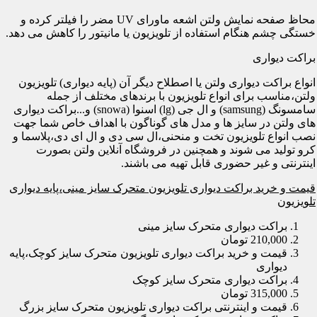
محاظ صفحه نمایش ولتن اشعه ماورای UV مضر را فیلتر کرده و
خستگی چشم هنگام استفاده از تلویزیون یا مانیتور را کاهش می دهد.
براکت دیواری
انواع براکت دیواری ولتن یا اصطلاح دیگر آن (پایه دیواری) تلویزیون
ولتن،مناسب برای انواع تلویزیون با برندهای مختلف از جمله
سامسونگ (samsung) و ال جی (lg) اسنوا (snowa) و...براکت دیواری
های ولتن در سایز ها و مدل های گوناگون با اهداف خاص شما جهت
نصب انواع تلویزیون تخت و منحنی،ال سی دی و ال ای دی،پلاسما و
کرو تولید می شوند و همچنین در فروشگاه آنلاین ولتن بصورت
اینترنتی و غیر حضوری قابل تهیه می باشند.
قیمت و خرید براکت دیواری تلویزیون متحرک سایز مینی،پایه دیواری
تلویزیون
براکت دیواری متحرک سایز مینی
210,000 تومان
قیمت و خرید براکت دیواری تلویزیون متحرک سایز کوچک،پایه
دیواری
براکت دیواری متحرک سایز کوچک
315,000 تومان
قیمت و اینترنتی براکت دیواری تلویزیون متحرک سایز بزرگ