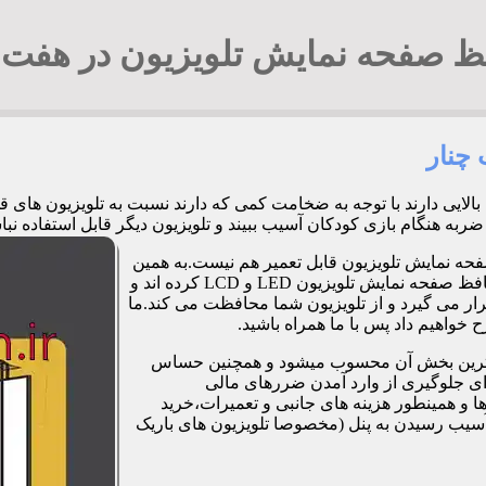
 صفحه نمایش تلویزیون در هفت 
چنار
بالایی دارند با توجه به ضخامت کمی که دارند نسبت به تلویزیون ها
زی کودکان آسیب ببیند و تلویزیون دیگر قابل استفاده نباشد. 09194294548 آقای ج
فحه نمایش تلویزیون قابل تعمیر هم نیست.به همین
دلیل برخی شرکت ها و کارگاه ها اقدام به طراحی و تولید صفحات محافظ صفحه نمایش تلویزیون LED و LCD کرده اند و
ر می گیرد و از تلویزیون شما محافظت می کند.ما
خواهیم داد پس با ما همراه باشید.
مت ترین بخش آن محسوب میشود و همچنین حساس
رای جلوگیری از وارد آمدن ضررهای مالی
 و همینطور هزینه های جانبی و تعمیرات،خرید
آسیب رسیدن به پنل (مخصوصا تلویزیون های باریک