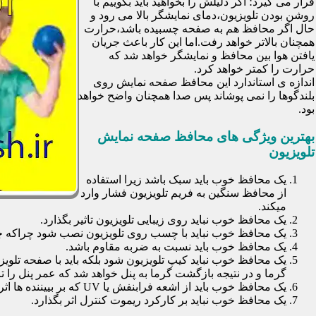
قرار می گیرد؛ اگر دلیلش را بخواهید باید بگوییم با
روشن بودن تلویزیون،دمای نمایشگر بالا می رود و
حال اگر محافظ هم به صفحه چسبیده باشد،حرارت
همچنان بالاتر خواهد رفت.اما این کار باعث جریان
یافتن هوا بین محافظ و نمایشگر خواهد شد که
حرارت را کمتر خواهد کرد.
اندازه ی استاندارد این محافظ صفحه نمایش روی
بلندگوها را نمی پوشاند پس صدا همچنان واضح خواهد
بود.
بهترین ویژگی های محافظ صفحه نمایش
تلویزیون
یک محافظ خوب باید سبک باشد زیرا استفاده
از محافظ سنگین به فریم تلویزیون فشار وارد
میکند.
یک محافظ خوب نباید روی زیبایی تلویزیون تاثیر بگذارد.
یک محافظ خوب نباید با چسب روی تلویزیون نصب شود چراکه چسب
یک محافظ خوب باید نسبت به ضربه مقاوم باشد.
یک محافظ خوب نباید کیپ تلویزیون شود بلکه باید با صفحه تلوی
گرما و در نتیجه بازگشت گرما به پنل خواهد شد که عمر پنل را تا 30 درصد کاهش خواهد داد
یک محافظ خوب باید از اشعه فرابنفش یا UV که بر بییننده ها اثرات نا مطلوب می گذارد جلوگیری کند.
یک محافظ خوب نباید بر کارکرد ریموت کنترل اثر بگذارد.