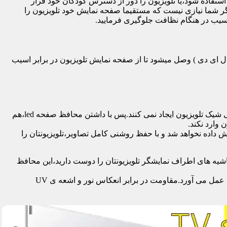
تفاده شود،یا تلویزیون را دور از دسترس کودکان خود قرار
گر شما نیازی نیست که مستقیما صفحه نمایش خود تلویزیون را
آسیب در هنگام نظافت جلوگیری فرمایید.
سی دی – ال ای دی – ۳ بعدی – کرو – تلویزیون منحنی – کیو ال ای دی ) وصل میشود تا از صفحه نمایش تلویزیون در برابر اسیب
محافظ ها با شفافیت بالایی که دارند،علاوه بر افزایش امنیت تلویزیون،کیفیت تصویر را نیز به نحو چشمگیری حفظ می کنند و خللی در طراحی شیک تلویزیون ایجاد نمی کنند.پس با داشتن محافظ صفحه led،هم
 وارد نکند.
اده نخواهد شد و با حفظ روشنی کامل تصاویر،تلویزیونتان را
یه های اطراف نمایشگر تلویزیونتان را دوست دارید،این محافظ
جدا از محافظت از نمایشگر توسط این محصول،همچنین به عنوان فیلتر در برابر 96٪ تا 99٪ اشعه ماوراء بنفش از چشم و پوست محافظت به عمل می آورد.مقاومت در برابر انعکاس نور و اشعه ی UV