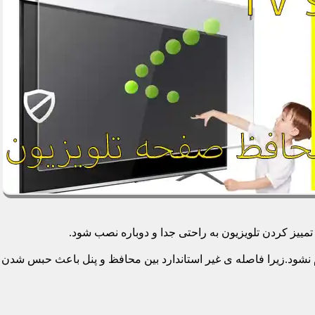
یز کردن تلویزیون به راحتی جدا و دوباره نصب شود.
م نشود.زیرا فاصله ی غیر استاندارد بین محافظ و پنل باعث حبس شدن