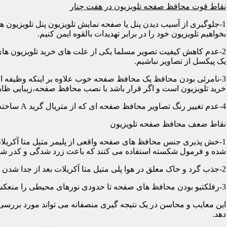
نقاط قوت محافظ صفحه تلویزیون در هفت چنار
1-جلوگیری از آسیب دیدن پنل یا صفحه نمایش تلویزیون پنل تلویزیو
بخواهیم تلویزیون خود را در برابر تهدیدات بالقوه ایمن کنیم.
2-عدم کاهش کیفیت تصویر مسلما یکی از علت های خرید تلویزیون های
یک پیکسل از تصاویر نباشیم.
3-نامرئی بودن محافظ یک محافظ صفحه خوب علاوه بر اینکه وظیفه اصلی
خرید تلویزیون است و اگر قرار باشد با نصب محافظ صفحه،زیبایی ظاه
4-عدم تغییر رنگ تصاویر محافظ صفحه ای که از متریال گرید A ساخته شده باشد در رنگ ها کوچکترین دخالتی از خود نشان نمی دهد و شما می توانید با خیالی آسوده از تصاویر و رنگهای اورجینال لذت ببرید.
نقاط ضعف محافظ صفحه تلویزیون
1-خش پذیری جنس محافظ های صفحه واقعی از پلیمر متیل متا آکریلات
شده و فرمول شکسته استفاده می کنند که باعث زرد شدگی و کدر شدگی
2-جذب گرد و خاک معلق در هوا پلی متیل متا آکریلات بعد از جدا شدن کاور دارای الکتریسیته ساکن می شود و جاذب گرد و خاک؛ که به مرور زمان این حالت کم و کمتر می شود.
3-رفلکتیو بودن محافظ های صفحه تا حدودی نورهای محیطی را منعکس می کنند و این یکی از معایب آن هاست که با جابجایی تلویزیون یا منابع نوری می توان رفلکس را کنترل کرد.
این معایب و محاسن در یک نتیجه گیری منصفانه می تواند مورد بررسی 
دهد.