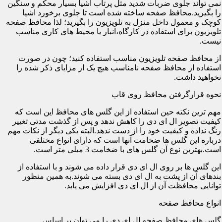
نمی تواند جلوی ضربات شدید مثل پرتاب اشیا بسیار محکم و سنگین
را بگیرید.محافظ صفحه ساخته شده است تا جلوی برخورد اشیا
کوچک و معمول داخل منزل به تلویزیون را بگیرید؛ لذا محافظ صفحه
تلویزیون برای استفاده در کارگاه،انبار یا محیط های کاری مناسب
نیست.
از محافظ صفحه تلویزیون مناسب استفاده کنید؛ چون در صورت
استفاده از محافظ صفحه نامناسب هیچ یک از مزایای ذکر شده را
نخواهید داشت.
نحوه قرارگرفتن محافظ روی قاب
مهم ترین نکته حین استفاده از این گلس های محافظ این است که
کیفیت تصویر ال ای دی را کاهش ندهد و پس از گذشت مدتی تغییر
رنگ نداده و کیفیت خود را از دست ندهد.البته یکی دیگر از نکات مهم
درباره این گلس ها ضخامت آنها است که دارای انواع مختلفی
است.بهترین نوع آن گلس های با ضخامت 3 میلی متر است.
این گلس ها بر روی ال ای دی قرار داده می شوند و با استفاده از
بندهای آن از پشت به ال ای دی بسته می شوند.به همین منظور
توانایی محافظت آن از ال ای دی افزایش می یابد.
انواع محافظ صفحه
گلس های محافظ صفحه ال ای دی را می توان بر اساس