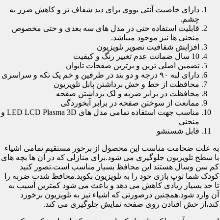
دارای خاصیت آنتی یووی برای دید شفاف تر و کاهش ضرر به
چشم.
قابلیت استفاده حتی در مدل های سه بعدی و حتی مخصوص
منحنی ها نیز موجود میباشد.
افزایش شفافیت تصویر تلویزیون
10 سال ضمانت عدم تغییر رنگ و کیفیت
تضمین اصلی ترین و برترین صفحات تایوان
دارای لبه ۹۰ درجه و دو بند در طرفین و خم یک تکه و سراسری
محافظت از خط و خش برداشتن پانل تلویزیون
محافظت در برابر ضربه و لک برداشتن صفحه
ممانعت از سوختن صفحه در برابر آبخوردگی
مناسب جهت استفاده تمامی مدل های LED LCD Plasma 3D و
منحنی
قابل شستشو
به علت ضخامت مناسب این محصول از برخور مستقیم تمامی اشیاء
با سطح تلویزیون جلوگیری می شود.برای منازلی که در آن ها بچه های
کم سن وسال هستند این محافظ بسیار مناسب است.تصور کنید
کودک شما توپ بازی خود را به تلویزیون بکوبد.محافظ شدت ضربه را
تا حد بسیار زیادی کاهش می دهد و باعث می شود کمترین آسیب به
آن وارد شود.همچنین درصورتی که اشیاء تیز به تلویزیون برخورد
کند،از خش افتادن روی صفحه نمایش جلوگیری می کند.