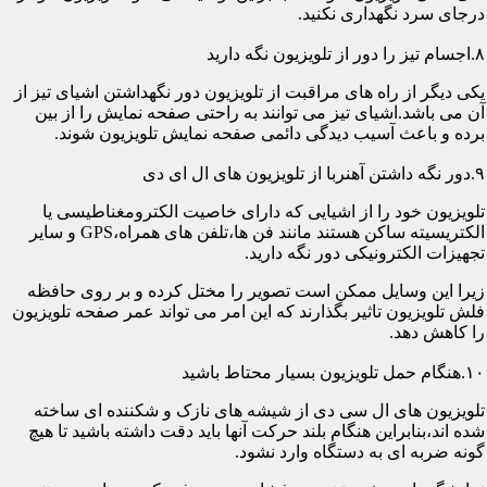
درجای سرد نگهداری نکنید.
۸.اجسام تیز را دور از تلویزیون نگه دارید
یکی دیگر از راه های مراقبت از تلویزیون دور نگهداشتن اشیای تیز از
آن می باشد.اشیای تیز می توانند به راحتی صفحه نمایش را از بین
برده و باعث آسیب دیدگی دائمی صفحه نمایش تلویزیون شوند.
۹.دور نگه داشتن آهنربا از تلویزیون های ال ای دی
تلویزیون خود را از اشیایی که دارای خاصیت الکترومغناطیسی یا
الکتریسیته ساکن هستند مانند فن ها،تلفن های همراه،GPS و سایر
تجهیزات الکترونیکی دور نگه دارید.
زیرا این وسایل ممکن است تصویر را مختل کرده و بر روی حافظه
فلش تلویزیون تاثیر بگذارند که این امر می تواند عمر صفحه تلویزیون
را کاهش دهد.
۱۰.هنگام حمل تلویزیون بسیار محتاط باشید
تلویزیون های ال سی دی از شیشه های نازک و شکننده ای ساخته
شده اند،بنابراین هنگام بلند حرکت آنها باید دقت داشته باشید تا هیچ
گونه ضربه ای به دستگاه وارد نشود.