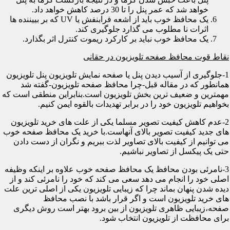
خواهد شد که عمر پنل را تا 30 درصد کاهش خواهد داد.
یک محافظ خوب باید از اشعه فرابنفش یا UV که بر بییننده ها
اثرات نا مطلوب می گذارد جلوگیری کند.
یک محافظ خوب نباید بر کارکرد ریموت کنترل اثر بگذارد.
نقاط قوت محافظ صفحه تلویزیون در حقانی
1-جلوگیری از آسیب دیدن پنل یا صفحه نمایش تلویزیون پنل تلویزیون
همانطور که در مقاله قبل-چرا محافظ صفحه تلویزیون-گفته شد
مهمترین و ضعیف ترین بخش تلویزیون است.بنابراین منطقی است که
بخواهیم تلویزیون خود را در برابر تهدیدات بالقوه ایمن کنیم.
2-عدم کاهش کیفیت تصویر مسلما یکی از علت های خرید تلویزیون
های جدید کیفیت تصویر بالای آنهاست.با خرید یک محافظ صفحه خوب
می توانیم از کیفیت بالای تصاویر لذت ببریم و نگران از دست دادن
حتی یک پیکسل از تصاویر نباشیم.
3-نامرئی بودن محافظ یک محافظ صفحه خوب علاوه بر اینکه وظیفه
اصلی خود را انجام می دهد سعی می کند که خود را نامرئی کند و از
دیده شدن پنهان بماند چرا که زیبایی تلویزیون یکی از اصلی ترین علت
های خرید تلویزیون است و اگر قرار باشد با نصب محافظ
صفحه،زیبایی ظاهری تلویزیون از بین برود بهتر است روش دیگری
برای محافظت از تلویزیون انتخاب شود.