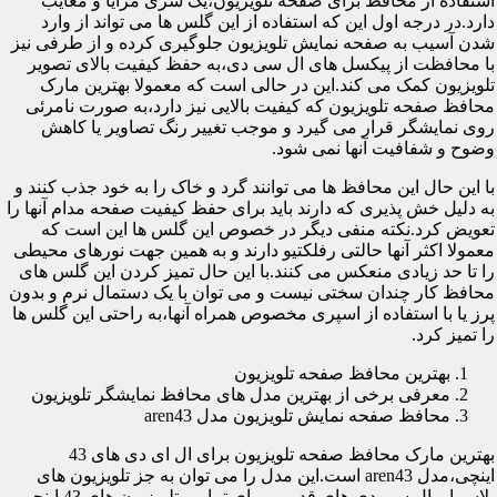
استفاده از محافظ برای صفحه تلویزیون،یک سری مزایا و معایب
دارد.در درجه اول این که استفاده از این گلس ها می تواند از وارد
شدن آسیب به صفحه نمایش تلویزیون جلوگیری کرده و از طرفی نیز
با محافظت از پیکسل های ال سی دی،به حفظ کیفیت بالای تصویر
تلویزیون کمک می کند.این در حالی است که معمولا بهترین مارک
محافظ صفحه تلویزیون که کیفیت بالایی نیز دارد،به صورت نامرئی
روی نمایشگر قرار می گیرد و موجب تغییر رنگ تصاویر یا کاهش
وضوح و شفافیت آنها نمی شود.
با این حال این محافظ ها می توانند گرد و خاک را به خود جذب کنند و
به دلیل خش پذیری که دارند باید برای حفظ کیفیت صفحه مدام آنها را
تعویض کرد.نکته منفی دیگر در خصوص این گلس ها این است که
معمولا اکثر آنها حالتی رفلکتیو دارند و به همین جهت نورهای محیطی
را تا حد زیادی منعکس می کنند.با این حال تمیز کردن این گلس های
محافظ کار چندان سختی نیست و می توان با یک دستمال نرم و بدون
پرز یا با استفاده از اسپری مخصوص همراه آنها،به راحتی این گلس ها
را تمیز کرد.
بهترین محافظ صفحه تلویزیون
معرفی برخی از بهترین مدل های محافظ نمایشگر تلویزیون
محافظ صفحه نمایش تلویزیون مدل aren43
بهترین مارک محافظ صفحه تلویزیون برای ال ای دی های 43
اینچی،مدل aren43 است.این مدل را می توان به جز تلویزیون های
پلاسما و ال سی دی های قدیمی برای تمامی تلویزیون های 43 اینچی