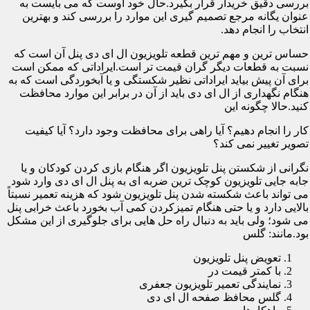
بررسی دقیق خریدار قرار بگیرد.حال خود اوست که می بایست به
عنوان یگانه مرجع تصمیم گیری این موارد را بررسی کند و بهترین
انتخاب را انجام دهد.
حساس ترین و مهم ترین قطعه تلویزیون ال ای دی پنل آن است که
نسبت به قطعات دیگر گران قیمت تر است.ایراداتی که ممکن است
برای آن پیش بیاید ایراداتی نظیر شکستگی و یا آبخوردگی است که به
هنگام نگهداری از ال ای دی باید از آن در برابر این موارد محافظت
کنید.حالا چگونه این
کار را انجام دهیم؟ آیا راهی برای محافظت وجود دارد؟ آیا کیفیت
تصویر تغییر نمی کند؟
نگرانی از شکستن پنل تلویزیون اگر هنگام بازی کردن کودکان و یا
جابه جایی تلویزیون کوچک ترین ضربه ای به پنل ال ای دی وارد شود
می تواند باعث شکسته شدن پنل تلویزیون شود که هزینه تعمیر نسبتاً
بالایی دارد و یا حتی هنگام تمیزکردن کمی آب بخورد باعث خرابی پنل
می شود؛ ولی باید به دنبال راه حل هایی برای جلوگیری از این مشکل
بود.مانند: گلس
تعویض پنل تلویزیون
با کمتر قیمت در
نمایندگی تعمیر تلویزیون جعفری
گلس محافظ صفحه ال ای دی