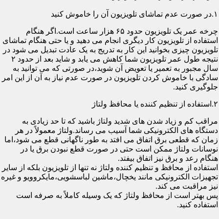
۱.در صورت عدم تماشای تلویزیون آن را خاموش کنید
چرخه عمر یک تلویزیون حدود ۶۵ هزار ساعت است.اگر هنگام
استفاده از تلویزیون کار دیگری انجام می دهید و یا حتی هنگام تماشای
تلویزیون چیزی بخوانید این کار به تدریج به یک عادت تبدیل می شود در
نتیجه طول عمر تلویزیون شما کاهش می یابد و شاید بعد از حدود ۲
سال مجبور به تعمیر یا تعویض آن شوید،در صورتی که می توانید به
سادگی با خاموش کردن تلویزیون در صورت عدم نیاز به آن از این امر
جلوگیری کنید.
۲.استفاده از تنظیم کننده یا محافظ ولتاژ
مراقب کم و زیاد شدن های شدید ولتاژ باشید که تا حد زیادی به
دستگاه های الکترونیکی شما آسیب می رساند.ولتاژ معمولاً در هر
زمان که قطعی برق اتفاق می افتد به طور ناگهانی قطع می شود،اما
نوسانات ولتاژ ممکن است حتی در صورت قطع نبودن برق یا در
هنگام رعد و برق نیز اتفاق بیفتد.
استفاده از محافظ و تنظیم کننده ولتاژ نه تنها از تلویزیون بلکه از سایر
تجهیزات الکترونیکی مانند یخچال،ماشین لباسشویی،مایکروویو و غیره
نیز مراقبت می کند.
پس بهتر است از محافظ ولتاژ که یک وسیله کاملاً به صرفه است
استفاده کنید.