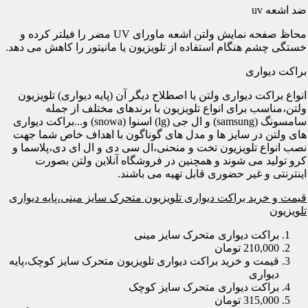
ضد اشعه uv
محاظ صفحه نمایش ولتن اشعه ماورای UV مضر را فیلتر کرده و
خستگی چشم هنگام استفاده از تلویزیون یا مانیتور را کاهش می دهد.
براکت دیواری
انواع براکت دیواری ولتن یا اصطلاح دیگر آن (پایه دیواری) تلویزیون
ولتن،مناسب برای انواع تلویزیون با برندهای مختلف از جمله
سامسونگ (samsung) و ال جی (lg) اسنوا (snowa) و...براکت دیواری
های ولتن در سایز ها و مدل های گوناگون با اهداف خاص شما جهت
نصب انواع تلویزیون تخت و منحنی،ال سی دی و ال ای دی،پلاسما و
کرو تولید می شوند و همچنین در فروشگاه آنلاین ولتن بصورت
اینترنتی و غیر حضوری قابل تهیه می باشند.
قیمت و خرید براکت دیواری تلویزیون متحرک سایز مینی،پایه دیواری
تلویزیون
براکت دیواری متحرک سایز مینی
210,000 تومان
قیمت و خرید براکت دیواری تلویزیون متحرک سایز کوچک،پایه
دیواری
براکت دیواری متحرک سایز کوچک
315,000 تومان