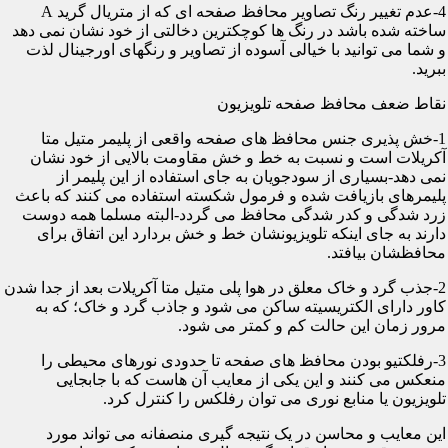
4-عدم تغییر رنگ تصاویر محافظ صفحه ای که از متریال گرید A
ساخته شده باشد در رنگ ها کوچکترین دخالتی از خود نشان نمی دهد
و شما می توانید با خیالی آسوده از تصاویر و رنگهای اورجینال لذت
ببرید.
نقاط ضعف محافظ صفحه تلویزیون
1-خش پذیری جنس محافظ های صفحه واقعی از پلیمر متیل متا
آکریلات است و نسبت به خط و خش مقاومت بالایی از خود نشان
نمی دهد-بسیاری از سودجویان به جای استفاده از این پلیمر از
پلیمرهای بازیافت شده و فرمول شکسته استفاده می کنند که باعث
زرد شدگی و کدر شدگی محافظ می گردد-البته مسلما همه دوست
دارند به جای اینکه تلویزیونشان خط و خش بردارد این اتفاق برای
محافظشان بیافتد.
2-جذب گرد و خاک معلق در هوا پلی متیل متا آکریلات بعد از جدا شدن
کاور دارای الکتریسیته ساکن می شود و جاذب گرد و خاک؛ که به
مرور زمان این حالت کم و کمتر می شود.
3-رفلکتیو بودن محافظ های صفحه تا حدودی نورهای محیطی را
منعکس می کنند و این یکی از معایب آن هاست که با جابجایی
تلویزیون یا منابع نوری می توان رفلکس را کنترل کرد.
این معایب و محاسن در یک نتیجه گیری منصفانه می تواند مورد