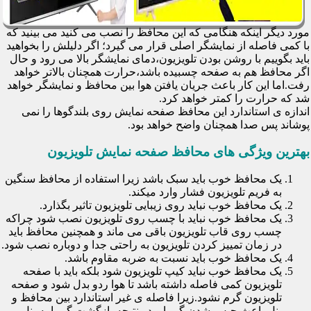
مورد دیگر اینکه هنگامی که این محافظ را نصب می کنید می بینید که
با کمی فاصله از نمایشگر اصلی قرار می گیرد؛ اگر دلیلش را بخواهید
باید بگوییم با روشن بودن تلویزیون،دمای نمایشگر بالا می رود و حال
اگر محافظ هم به صفحه چسبیده باشد،حرارت همچنان بالاتر خواهد
رفت.اما این کار باعث جریان یافتن هوا بین محافظ و نمایشگر خواهد
شد که حرارت را کمتر خواهد کرد.
اندازه ی استاندارد این محافظ صفحه نمایش روی بلندگوها را نمی
پوشاند پس صدا همچنان واضح خواهد بود.
بهترین ویژگی های محافظ صفحه نمایش تلویزیون
یک محافظ خوب باید سبک باشد زیرا استفاده از محافظ سنگین
به فریم تلویزیون فشار وارد میکند.
یک محافظ خوب نباید روی زیبایی تلویزیون تاثیر بگذارد.
یک محافظ خوب نباید با چسب روی تلویزیون نصب شود چراکه
چسب روی قاب تلویزیون باقی می ماند و همچنین محافظ باید
در زمان تمییز کردن تلویزیون به راحتی جدا و دوباره نصب شود.
یک محافظ خوب باید نسبت به ضربه مقاوم باشد.
یک محافظ خوب نباید کیپ تلویزیون شود بلکه باید با صفحه
تلویزیون کمی فاصله داشته باشد تا هوا ردو بدل شود و صفحه
تلویزیون گرم نشود.زیرا فاصله ی غیر استاندارد بین محافظ و
پنل باعث حبس شدن گرما و در نتیجه بازگشت گرما به پنل