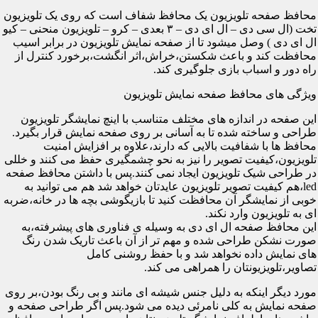
محافظ صفحه تلویزیون یک محافظ شفاف است که روی یک تلویزیون
تخت (ال سی دی – ال ای دی – ۳ بعدی – کرو – تلویزیون منحنی – کیو
ال ای دی ) وصل میشود تا از صفحه نمایش تلویزیون در برابر اسیب
محافظت کند و باعث شکستن،خراش،اثر انگشت،برخورد کنترل از
راه دور و اسباب بازی جلوگیری کند.
ویژگی های محافظ صفحه نمایش تلویزیون
این صفحه در اندازه های مختلف متناسب با اینچ نمایشگر تلویزیون
طراحی و ساخته شده تا به آسانی بر روی صفحه نمایش قرار بگیرد.
محافظ ها با شفافیت بالایی که دارند،علاوه بر افزایش امنیت
تلویزیون،کیفیت تصویر را نیز به نحو چشمگیری حفظ می کنند و خللی
در طراحی شیک تلویزیون ایجاد نمی کنند.پس با داشتن محافظ صفحه
led،هم کیفیت تصویر تلویزیون عایدتان خواهد شد هم می توانید به
خوبی از نمایشگر آن محافظت کنید تا بازیگوشی بچه ها در خانه،ضربه
ای به تلویزیون وارد نکند.
این محافظ صفحه ال ای دی به وسیله ی فناوری های پیشرفته،به
صورت نشکن طراحی شده و مهم تر از آن باعث تاریک شدن رنگ
های نمایش داده نخواهد شد و با حفظ روشنی کامل
تصاویر،تلویزیونتان را همراهی می کند.
مورد دیگر اینکه به دلیل جنس شیشه ای مانند و بی رنگ بودن،بر روی
صفحه نمایش به کلی نامرئی دیده می شود.پس اگر طراحی صفحه و