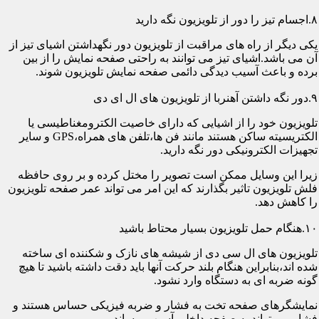
۸.اجسام تیز را دور از تلویزیون نگه دارید
یکی دیگر از راه های مراقبت از تلویزیون دور نگهداشتن اشیای تیز از
آن می باشد.اشیای تیز می توانند به راحتی صفحه نمایش را از بین
برده و باعث آسیب دیدگی دائمی صفحه نمایش تلویزیون شوند.
۹.دور نگه داشتن آهنربا از تلویزیون های ال ای دی
تلویزیون خود را از اشیایی که دارای خاصیت الکترومغناطیسی یا
الکتریسیته ساکن هستند مانند فن ها،تلفن های همراه،GPS و سایر
تجهیزات الکترونیکی دور نگه دارید.
زیرا این وسایل ممکن است تصویر را مختل کرده و بر روی حافظه
فلش تلویزیون تاثیر بگذارند که این امر می تواند عمر صفحه تلویزیون
را کاهش دهد.
۱۰.هنگام حمل تلویزیون بسیار محتاط باشید
تلویزیون های ال سی دی از شیشه های نازک و شکننده ای ساخته
شده اند،بنابراین هنگام بلند حرکت آنها باید دقت داشته باشید تا هیچ
گونه ضربه ای به دستگاه وارد نشود.
نمایشگرهای صفحه تخت به فشار و ضربه فیزیکی حساس هستند و
فشار می تواند به صفحه داخلی آسیب برساند.