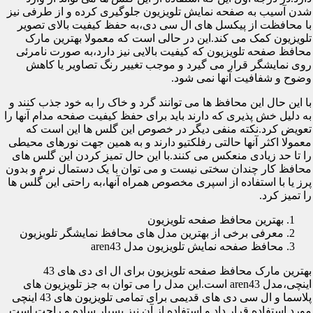
شدن آسیب به صفحه نمایش تلویزیون جلوگیری کرده و از طرفی نیز
با محافظت از پیکسل های ال سی دی،به حفظ کیفیت بالای تصویر
تلویزیون کمک می کند.این در حالی است که معمولا بهترین مارک
محافظ صفحه تلویزیون که کیفیت بالایی نیز دارد،به صورت نامرئی
روی نمایشگر قرار می گیرد و موجب تغییر رنگ تصاویر یا کاهش
وضوح و شفافیت آنها نمی شود.
با این حال این محافظ ها می توانند گرد و خاک را به خود جذب کنند و
به دلیل خش پذیری که دارند باید برای حفظ کیفیت صفحه مدام آنها را
تعویض کرد.نکته منفی دیگر در خصوص این گلس ها این است که
معمولا اکثر آنها حالتی رفلکتیو دارند و به همین جهت نورهای محیطی
را تا حد زیادی منعکس می کنند.با این حال تمیز کردن این گلس های
محافظ کار چندان سختی نیست و می توان با یک دستمال نرم و بدون
پرز یا با استفاده از اسپری مخصوص همراه آنها،به راحتی این گلس ها
را تمیز کرد.
بهترین محافظ صفحه تلویزیون
معرفی برخی از بهترین مدل های محافظ نمایشگر تلویزیون
محافظ صفحه نمایش تلویزیون مدل aren43
بهترین مارک محافظ صفحه تلویزیون برای ال ای دی های 43
اینچی،مدل aren43 است.این مدل را می توان به جز تلویزیون های
پلاسما و ال سی دی های قدیمی برای تمامی تلویزیون های 43 اینچی
مورد استفاده قرار داد و استفاده از آن نیز بسیار ساده و راحت است.