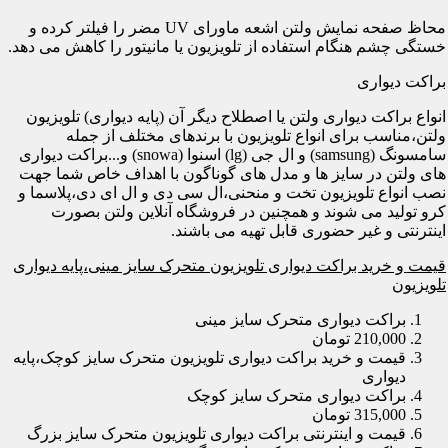
محاظ صفحه نمایش ولتن اشعه ماورای UV مضر را فیلتر کرده و
خستگی چشم هنگام استفاده از تلویزیون یا مانیتور را کاهش می دهد.
براکت دیواری
انواع براکت دیواری ولتن یا اصطلاح دیگر آن (پایه دیواری) تلویزیون
ولتن،مناسب برای انواع تلویزیون با برندهای مختلف از جمله
سامسونگ (samsung) و ال جی (lg) اسنوا (snowa) و...براکت دیواری
های ولتن در سایز ها و مدل های گوناگون با اهداف خاص شما جهت
نصب انواع تلویزیون تخت و منحنی،ال سی دی و ال ای دی،پلاسما و
کرو تولید می شوند و همچنین در فروشگاه آنلاین ولتن بصورت
اینترنتی و غیر حضوری قابل تهیه می باشند.
قیمت و خرید براکت دیواری تلویزیون متحرک سایز مینی،پایه دیواری
تلویزیون
براکت دیواری متحرک سایز مینی
210,000 تومان
قیمت و خرید براکت دیواری تلویزیون متحرک سایز کوچک،پایه
دیواری
براکت دیواری متحرک سایز کوچک
315,000 تومان
قیمت و اینترنتی براکت دیواری تلویزیون متحرک سایز بزرگ