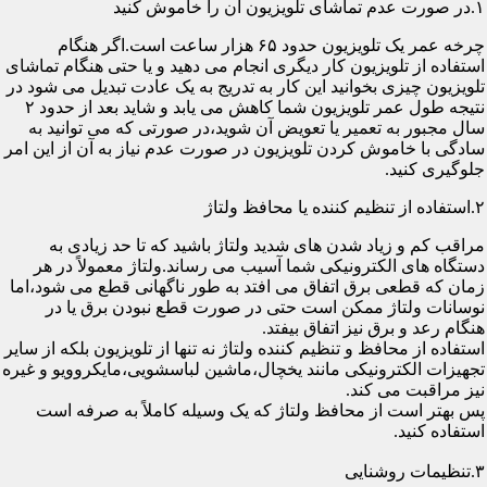
۱.در صورت عدم تماشای تلویزیون آن را خاموش کنید
چرخه عمر یک تلویزیون حدود ۶۵ هزار ساعت است.اگر هنگام
استفاده از تلویزیون کار دیگری انجام می دهید و یا حتی هنگام تماشای
تلویزیون چیزی بخوانید این کار به تدریج به یک عادت تبدیل می شود در
نتیجه طول عمر تلویزیون شما کاهش می یابد و شاید بعد از حدود ۲
سال مجبور به تعمیر یا تعویض آن شوید،در صورتی که می توانید به
سادگی با خاموش کردن تلویزیون در صورت عدم نیاز به آن از این امر
جلوگیری کنید.
۲.استفاده از تنظیم کننده یا محافظ ولتاژ
مراقب کم و زیاد شدن های شدید ولتاژ باشید که تا حد زیادی به
دستگاه های الکترونیکی شما آسیب می رساند.ولتاژ معمولاً در هر
زمان که قطعی برق اتفاق می افتد به طور ناگهانی قطع می شود،اما
نوسانات ولتاژ ممکن است حتی در صورت قطع نبودن برق یا در
هنگام رعد و برق نیز اتفاق بیفتد.
استفاده از محافظ و تنظیم کننده ولتاژ نه تنها از تلویزیون بلکه از سایر
تجهیزات الکترونیکی مانند یخچال،ماشین لباسشویی،مایکروویو و غیره
نیز مراقبت می کند.
پس بهتر است از محافظ ولتاژ که یک وسیله کاملاً به صرفه است
استفاده کنید.
۳.تنظیمات روشنایی