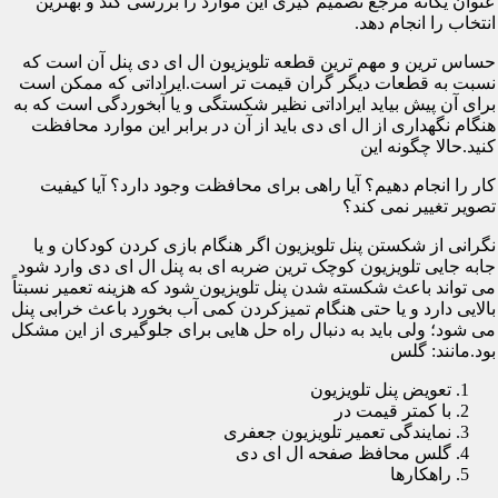
عنوان یگانه مرجع تصمیم گیری این موارد را بررسی کند و بهترین
انتخاب را انجام دهد.
حساس ترین و مهم ترین قطعه تلویزیون ال ای دی پنل آن است که
نسبت به قطعات دیگر گران قیمت تر است.ایراداتی که ممکن است
برای آن پیش بیاید ایراداتی نظیر شکستگی و یا آبخوردگی است که به
هنگام نگهداری از ال ای دی باید از آن در برابر این موارد محافظت
کنید.حالا چگونه این
کار را انجام دهیم؟ آیا راهی برای محافظت وجود دارد؟ آیا کیفیت
تصویر تغییر نمی کند؟
نگرانی از شکستن پنل تلویزیون اگر هنگام بازی کردن کودکان و یا
جابه جایی تلویزیون کوچک ترین ضربه ای به پنل ال ای دی وارد شود
می تواند باعث شکسته شدن پنل تلویزیون شود که هزینه تعمیر نسبتاً
بالایی دارد و یا حتی هنگام تمیزکردن کمی آب بخورد باعث خرابی پنل
می شود؛ ولی باید به دنبال راه حل هایی برای جلوگیری از این مشکل
بود.مانند: گلس
تعویض پنل تلویزیون
با کمتر قیمت در
نمایندگی تعمیر تلویزیون جعفری
گلس محافظ صفحه ال ای دی
راهکارها