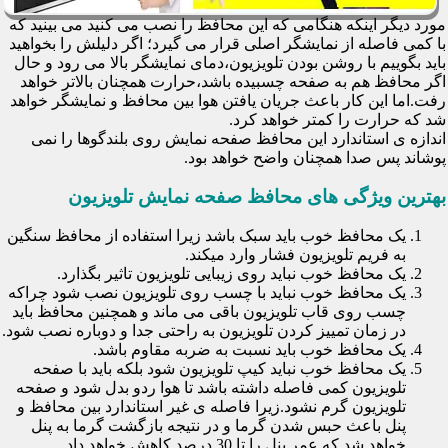
مورد دیگر اینکه هنگامی که این محافظ را نصب می کنید می بینید که
با کمی فاصله از نمایشگر اصلی قرار می گیرد؛ اگر دلیلش را بخواهید
باید بگوییم با روشن بودن تلویزیون،دمای نمایشگر بالا می رود و حال
اگر محافظ هم به صفحه چسبیده باشد،حرارت همچنان بالاتر خواهد
رفت.اما این کار باعث جریان یافتن هوا بین محافظ و نمایشگر خواهد
شد که حرارت را کمتر خواهد کرد.
اندازه ی استاندارد این محافظ صفحه نمایش روی بلندگوها را نمی
پوشاند پس صدا همچنان واضح خواهد بود.
بهترین ویژگی های محافظ صفحه نمایش تلویزیون
یک محافظ خوب باید سبک باشد زیرا استفاده از محافظ سنگین
به فریم تلویزیون فشار وارد میکند.
یک محافظ خوب نباید روی زیبایی تلویزیون تاثیر بگذارد.
یک محافظ خوب نباید با چسب روی تلویزیون نصب شود چراکه
چسب روی قاب تلویزیون باقی می ماند و همچنین محافظ باید
در زمان تمییز کردن تلویزیون به راحتی جدا و دوباره نصب شود.
یک محافظ خوب باید نسبت به ضربه مقاوم باشد.
یک محافظ خوب نباید کیپ تلویزیون شود بلکه باید با صفحه
تلویزیون کمی فاصله داشته باشد تا هوا ردو بدل شود و صفحه
تلویزیون گرم نشود.زیرا فاصله ی غیر استاندارد بین محافظ و
پنل باعث حبس شدن گرما و در نتیجه بازگشت گرما به پنل
خواهد شد که عمر پنل را تا 30 درصد کاهش خواهد داد.