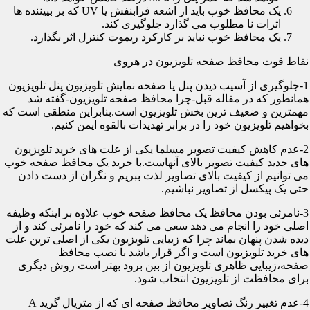
یک محافظ خوب باید از اشعه فرابنفش یا UV که بر بییننده ها
اثرات نا مطلوب می گذارد جلوگیری کند.
یک محافظ خوب نباید بر کارکرد ریموت کنترل اثر بگذارد.
نقاط قوت محافظ صفحه تلویزیون در هروی
1-جلوگیری از آسیب دیدن پنل یا صفحه نمایش تلویزیون پنل تلویزیون
همانطور که در مقاله قبل-چرا محافظ صفحه تلویزیون-گفته شد
مهمترین و ضعیف ترین بخش تلویزیون است.بنابراین منطقی است که
بخواهیم تلویزیون خود را در برابر تهدیدات بالقوه ایمن کنیم.
2-عدم کاهش کیفیت تصویر مسلما یکی از علت های خرید تلویزیون
های جدید کیفیت تصویر بالای آنهاست.با خرید یک محافظ صفحه خوب
می توانیم از کیفیت بالای تصاویر لذت ببریم و نگران از دست دادن
حتی یک پیکسل از تصاویر نباشیم.
3-نامرئی بودن محافظ یک محافظ صفحه خوب علاوه بر اینکه وظیفه
اصلی خود را انجام می دهد سعی می کند که خود را نامرئی کند و از
دیده شدن پنهان بماند چرا که زیبایی تلویزیون یکی از اصلی ترین علت
های خرید تلویزیون است و اگر قرار باشد با نصب محافظ
صفحه،زیبایی ظاهری تلویزیون از بین برود بهتر است روش دیگری
برای محافظت از تلویزیون انتخاب شود.
4-عدم تغییر رنگ تصاویر محافظ صفحه ای که از متریال گرید A