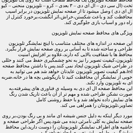
تخت (ال سی دی – ال ای دی – ۳ بعدی – کرو – تلویزیون منحنی – کیو
ال ای دی ) وصل میشود تا از صفحه نمایش تلویزیون در برابر اسیب
محافظت کند و باعث شکستن،خراش،اثر انگشت،برخورد کنترل از
راه دور و اسباب بازی جلوگیری کند.
ویژگی های محافظ صفحه نمایش تلویزیون
این صفحه در اندازه های مختلف متناسب با اینچ نمایشگر تلویزیون
طراحی و ساخته شده تا به آسانی بر روی صفحه نمایش قرار بگیرد.
محافظ ها با شفافیت بالایی که دارند،علاوه بر افزایش امنیت
تلویزیون،کیفیت تصویر را نیز به نحو چشمگیری حفظ می کنند و خللی
در طراحی شیک تلویزیون ایجاد نمی کنند.پس با داشتن محافظ صفحه
led،هم کیفیت تصویر تلویزیون عایدتان خواهد شد هم می توانید به
خوبی از نمایشگر آن محافظت کنید تا بازیگوشی بچه ها در خانه،ضربه
ای به تلویزیون وارد نکند.
این محافظ صفحه ال ای دی به وسیله ی فناوری های پیشرفته،به
صورت نشکن طراحی شده و مهم تر از آن باعث تاریک شدن رنگ
های نمایش داده نخواهد شد و با حفظ روشنی کامل
تصاویر،تلویزیونتان را همراهی می کند.
مورد دیگر اینکه به دلیل جنس شیشه ای مانند و بی رنگ بودن،بر روی
صفحه نمایش به کلی نامرئی دیده می شود.پس اگر طراحی صفحه و
حاشیه های اطراف نمایشگر تلویزیونتان را دوست دارید،این محافظ
نمایشگر در طراحی اش تغییری ایجاد نخواهد کرد.