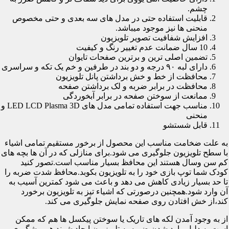
چشم.
قابلیت استفاده حتی در مدل های سه بعدی و حتی مخصوص
منحنی ها نیز موجود میباشد.
افزایش شفافیت تصویر تلویزیون
10 سال ضمانت عدم تغییر رنگ و کیفیت
تضمین اصلی ترین و برترین صفحات تایوان
دارای لبه ۹۰ درجه و دو بند در طرفین و خم یک تکه و سراسری
محافظت از خط و خش برداشتن پانل تلویزیون
محافظت در برابر ضربه و لک برداشتن صفحه
ممانعت از سوختن صفحه در برابر آبخوردگی
مناسب جهت استفاده تمامی مدل های LED LCD Plasma 3D و
منحنی
قابل شستشو
به علت ضخامت مناسب این محصول از برخور مستقیم تمامی اشیاء
با سطح تلویزیون جلوگیری می شود.برای منازلی که در آن ها بچه های
کم سن وسال هستند این محافظ بسیار مناسب است.تصور کنید
کودک شما توپ بازی خود را به تلویزیون بکوبد.محافظ شدت ضربه را
تا حد بسیار زیادی کاهش می دهد و باعث می شود کمترین آسیب به
آن وارد شود.همچنین درصورتی که اشیاء تیز به تلویزیون برخورد
کند،از خش افتادن روی صفحه نمایش جلوگیری می کند.
از به وجود آمدن لکه های تاریک یا سوختن پیکسل ها هم که ممکن
است به دلیل وارد شدن ضربه به تلویزیون ایجاد شوند هم پیشگیری