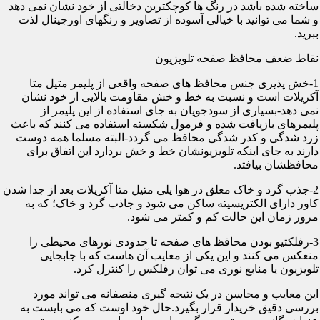
ساخته شده باشد در رنگ ها کوچکترین دخالتی از خود نشان نمی دهد
و شما می توانید با خیالی آسوده از تصاویر و رنگهای اورجینال لذت
ببرید.
نقاط ضعف محافظ صفحه تلویزیون
1-خش پذیری جنس محافظ های صفحه واقعی از پلیمر متیل متا
آکریلات است و نسبت به خط و خش مقاومت بالایی از خود نشان
نمی دهد-بسیاری از سودجویان به جای استفاده از این پلیمر از
پلیمرهای بازیافت شده و فرمول شکسته استفاده می کنند که باعث
زرد شدگی و کدر شدگی محافظ می گردد-البته مسلما همه دوست
دارند به جای اینکه تلویزیونشان خط و خش بردارد این اتفاق برای
محافظشان بیافتد.
2-جذب گرد و خاک معلق در هوا پلی متیل متا آکریلات بعد از جدا شدن
کاور دارای الکتریسیته ساکن می شود و جاذب گرد و خاک؛ که به
مرور زمان این حالت کم و کمتر می شود.
3-رفلکتیو بودن محافظ های صفحه تا حدودی نورهای محیطی را
منعکس می کنند و این یکی از معایب آن هاست که با جابجایی
تلویزیون یا منابع نوری می توان رفلکس را کنترل کرد.
این معایب و محاسن در یک نتیجه گیری منصفانه می تواند مورد
بررسی دقیق خریدار قرار بگیرد.حال خود اوست که می بایست به