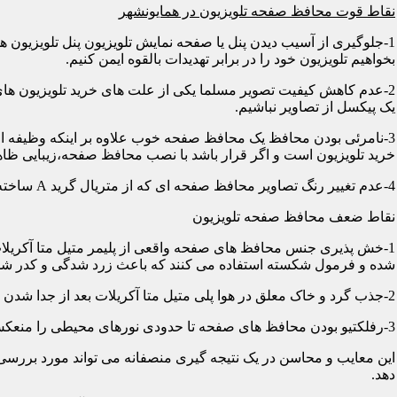
نقاط قوت محافظ صفحه تلویزیون در همایونشهر
1-جلوگیری از آسیب دیدن پنل یا صفحه نمایش تلویزیون پنل تلویزیو
بخواهیم تلویزیون خود را در برابر تهدیدات بالقوه ایمن کنیم.
2-عدم کاهش کیفیت تصویر مسلما یکی از علت های خرید تلویزیون های
یک پیکسل از تصاویر نباشیم.
3-نامرئی بودن محافظ یک محافظ صفحه خوب علاوه بر اینکه وظیفه اصلی
خرید تلویزیون است و اگر قرار باشد با نصب محافظ صفحه،زیبایی ظاه
4-عدم تغییر رنگ تصاویر محافظ صفحه ای که از متریال گرید A ساخته شده باشد در رنگ ها کوچکترین دخالتی از خود نشان نمی دهد و شما می توانید با خیالی آسوده از تصاویر و رنگهای اورجینال لذت ببرید.
نقاط ضعف محافظ صفحه تلویزیون
1-خش پذیری جنس محافظ های صفحه واقعی از پلیمر متیل متا آکریلات
شده و فرمول شکسته استفاده می کنند که باعث زرد شدگی و کدر شدگی
2-جذب گرد و خاک معلق در هوا پلی متیل متا آکریلات بعد از جدا شدن کاور دارای الکتریسیته ساکن می شود و جاذب گرد و خاک؛ که به مرور زمان این حالت کم و کمتر می شود.
3-رفلکتیو بودن محافظ های صفحه تا حدودی نورهای محیطی را منعکس می کنند و این یکی از معایب آن هاست که با جابجایی تلویزیون یا منابع نوری می توان رفلکس را کنترل کرد.
این معایب و محاسن در یک نتیجه گیری منصفانه می تواند مورد بررسی 
دهد.