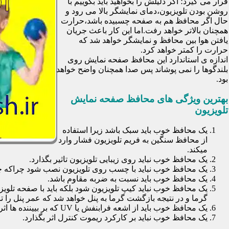
قرار می گیرد؛ اگر دلیلش را بخواهید باید بگوییم با
روشن بودن تلویزیون،دمای نمایشگر بالا می رود و
حال اگر محافظ هم به صفحه چسبیده باشد،حرارت
همچنان بالاتر خواهد رفت.اما این کار باعث جریان
یافتن هوا بین محافظ و نمایشگر خواهد شد که
حرارت را کمتر خواهد کرد.
اندازه ی استاندارد این محافظ صفحه نمایش روی
بلندگوها را نمی پوشاند پس صدا همچنان واضح خواهد
بود.
بهترین ویژگی های محافظ صفحه نمایش
تلویزیون
یک محافظ خوب باید سبک باشد زیرا استفاده
از محافظ سنگین به فریم تلویزیون فشار وارد
میکند.
یک محافظ خوب نباید روی زیبایی تلویزیون تاثیر بگذارد.
یک محافظ خوب نباید با چسب روی تلویزیون نصب شود چراکه چسب
یک محافظ خوب باید نسبت به ضربه مقاوم باشد.
یک محافظ خوب نباید کیپ تلویزیون شود بلکه باید با صفحه تلوی
گرما و در نتیجه بازگشت گرما به پنل خواهد شد که عمر پنل را تا 30 درصد کاهش خواهد داد
یک محافظ خوب باید از اشعه فرابنفش یا UV که بر بییننده ها اثرات نا مطلوب می گذارد جلوگیری کند.
یک محافظ خوب نباید بر کارکرد ریموت کنترل اثر بگذارد.