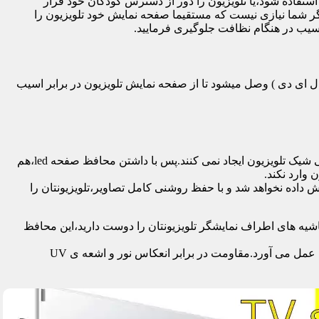
تفاده شود،یا تلویزیون را دور از دسترس کودکان خود قرار
گر شما نیازی نیست که مستقیما صفحه نمایش خود تلویزیون را
آسیب در هنگام نظافت جلوگیری فرمایید.
سی دی – ال ای دی – ۳ بعدی – کرو – تلویزیون منحنی – کیو ال ای دی ) وصل میشود تا از صفحه نمایش تلویزیون در برابر اسیب
محافظ ها با شفافیت بالایی که دارند،علاوه بر افزایش امنیت تلویزیون،کیفیت تصویر را نیز به نحو چشمگیری حفظ می کنند و خللی در طراحی شیک تلویزیون ایجاد نمی کنند.پس با داشتن محافظ صفحه led،هم
 وارد نکند.
اده نخواهد شد و با حفظ روشنی کامل تصاویر،تلویزیونتان را
یه های اطراف نمایشگر تلویزیونتان را دوست دارید،این محافظ
جدا از محافظت از نمایشگر توسط این محصول،همچنین به عنوان فیلتر در برابر 96٪ تا 99٪ اشعه ماوراء بنفش از چشم و پوست محافظت به عمل می آورد.مقاومت در برابر انعکاس نور و اشعه ی UV