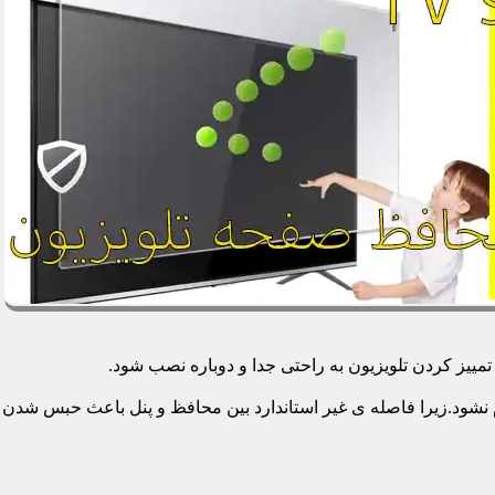
یز کردن تلویزیون به راحتی جدا و دوباره نصب شود.
م نشود.زیرا فاصله ی غیر استاندارد بین محافظ و پنل باعث حبس شدن