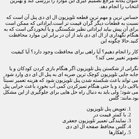
عنوان یگانه مرجع تصمیم گیری این موارد را بررسی کند و بهترین
انتخاب را انجام دهد.
حساس ترین و مهم ترین قطعه تلویزیون ال ای دی پنل آن است که
نسبت به قطعات دیگر گران قیمت تر است.ایراداتی که ممکن است
برای آن پیش بیاید ایراداتی نظیر شکستگی و یا آبخوردگی است که به
هنگام نگهداری از ال ای دی باید از آن در برابر این موارد محافظت
کنید.حالا چگونه این
کار را انجام دهیم؟ آیا راهی برای محافظت وجود دارد؟ آیا کیفیت
تصویر تغییر نمی کند؟
نگرانی از شکستن پنل تلویزیون اگر هنگام بازی کردن کودکان و یا
جابه جایی تلویزیون کوچک ترین ضربه ای به پنل ال ای دی وارد شود
می تواند باعث شکسته شدن پنل تلویزیون شود که هزینه تعمیر نسبتاً
بالایی دارد و یا حتی هنگام تمیزکردن کمی آب بخورد باعث خرابی پنل
می شود؛ ولی باید به دنبال راه حل هایی برای جلوگیری از این مشکل
بود.مانند: گلس
تعویض پنل تلویزیون
با کمتر قیمت در
نمایندگی تعمیر تلویزیون جعفری
گلس محافظ صفحه ال ای دی
راهکارها