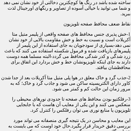
ساخته شده باشد در رنگ ها کوچکترین دخالتی از خود نشان نمی دهد
و شما می توانید با خیالی آسوده از تصاویر و رنگهای اورجینال لذت
ببرید.
نقاط ضعف محافظ صفحه تلویزیون
1-خش پذیری جنس محافظ های صفحه واقعی از پلیمر متیل متا
آکریلات است و نسبت به خط و خش مقاومت بالایی از خود نشان
نمی دهد-بسیاری از سودجویان به جای استفاده از این پلیمر از
پلیمرهای بازیافت شده و فرمول شکسته استفاده می کنند که باعث
زرد شدگی و کدر شدگی محافظ می گردد-البته مسلما همه دوست
دارند به جای اینکه تلویزیونشان خط و خش بردارد این اتفاق برای
محافظشان بیافتد.
2-جذب گرد و خاک معلق در هوا پلی متیل متا آکریلات بعد از جدا شدن
کاور دارای الکتریسیته ساکن می شود و جاذب گرد و خاک؛ که به
مرور زمان این حالت کم و کمتر می شود.
3-رفلکتیو بودن محافظ های صفحه تا حدودی نورهای محیطی را
منعکس می کنند و این یکی از معایب آن هاست که با جابجایی
تلویزیون یا منابع نوری می توان رفلکس را کنترل کرد.
این معایب و محاسن در یک نتیجه گیری منصفانه می تواند مورد
بررسی دقیق خریدار قرار بگیرد.حال خود اوست که می بایست به