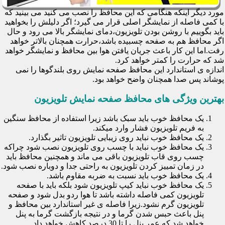
مورد دیگر اینکه هنگامی که این محافظ را نصب می کنید می بینید که
با کمی فاصله از نمایشگر اصلی قرار می گیرد؛ اگر دلیلش را بخواهید
باید بگوییم با روشن بودن تلویزیون،دمای نمایشگر بالا می رود و حال
اگر محافظ هم به صفحه چسبیده باشد،حرارت همچنان بالاتر خواهد
رفت.اما این کار باعث جریان یافتن هوا بین محافظ و نمایشگر خواهد
شد که حرارت را کمتر خواهد کرد.
اندازه ی استاندارد این محافظ صفحه نمایش روی بلندگوها را نمی
پوشاند پس صدا همچنان واضح خواهد بود.
بهترین ویژگی های محافظ صفحه نمایش تلویزیون
یک محافظ خوب باید سبک باشد زیرا استفاده از محافظ سنگین
به فریم تلویزیون فشار وارد میکند.
یک محافظ خوب نباید روی زیبایی تلویزیون تاثیر بگذارد.
یک محافظ خوب نباید با چسب روی تلویزیون نصب شود چراکه
چسب روی قاب تلویزیون باقی می ماند و همچنین محافظ باید
در زمان تمییز کردن تلویزیون به راحتی جدا و دوباره نصب شود.
یک محافظ خوب باید نسبت به ضربه مقاوم باشد.
یک محافظ خوب نباید کیپ تلویزیون شود بلکه باید با صفحه
تلویزیون کمی فاصله داشته باشد تا هوا ردو بدل شود و صفحه
تلویزیون گرم نشود.زیرا فاصله ی غیر استاندارد بین محافظ و
پنل باعث حبس شدن گرما و در نتیجه بازگشت گرما به پنل
خواهد شد که عمر پنل را تا 30 درصد کاهش خواهد داد.