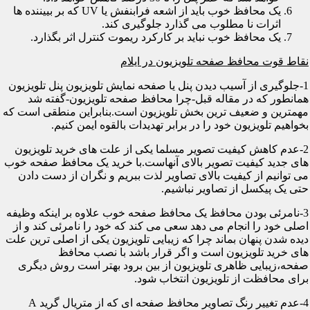
یک محافظ خوب باید از اشعه فرابنفش یا UV که بر بییننده ها
اثرات نا مطلوب می گذارد جلوگیری کند.
یک محافظ خوب نباید بر کارکرد ریموت کنترل اثر بگذارد.
نقاط قوت محافظ صفحه تلویزیون در ایلام
1-جلوگیری از آسیب دیدن پنل یا صفحه نمایش تلویزیون پنل تلویزیون
همانطور که در مقاله قبل-چرا محافظ صفحه تلویزیون-گفته شد
مهمترین و ضعیف ترین بخش تلویزیون است.بنابراین منطقی است که
بخواهیم تلویزیون خود را در برابر تهدیدات بالقوه ایمن کنیم.
2-عدم کاهش کیفیت تصویر مسلما یکی از علت های خرید تلویزیون
های جدید کیفیت تصویر بالای آنهاست.با خرید یک محافظ صفحه خوب
می توانیم از کیفیت بالای تصاویر لذت ببریم و نگران از دست دادن
حتی یک پیکسل از تصاویر نباشیم.
3-نامرئی بودن محافظ یک محافظ صفحه خوب علاوه بر اینکه وظیفه
اصلی خود را انجام می دهد سعی می کند که خود را نامرئی کند و از
دیده شدن پنهان بماند چرا که زیبایی تلویزیون یکی از اصلی ترین علت
های خرید تلویزیون است و اگر قرار باشد با نصب محافظ
صفحه،زیبایی ظاهری تلویزیون از بین برود بهتر است روش دیگری
برای محافظت از تلویزیون انتخاب شود.
4-عدم تغییر رنگ تصاویر محافظ صفحه ای که از متریال گرید A