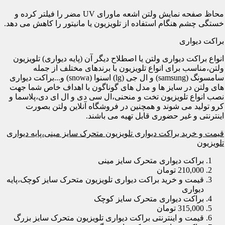
محاظ صفحه نمایش ولتن اشعه ماورای UV مضر را فیلتر کرده و
خستگی چشم هنگام استفاده از تلویزیون یا مانیتور را کاهش می دهد.
براکت دیواری
انواع براکت دیواری ولتن یا اصطلاح دیگر آن (پایه دیواری) تلویزیون
ولتن،مناسب برای انواع تلویزیون با برندهای مختلف از جمله
سامسونگ (samsung) و ال جی (lg) اسنوا (snowa) و...براکت دیواری
های ولتن در سایز ها و مدل های گوناگون با اهداف خاص شما جهت
نصب انواع تلویزیون تخت و منحنی،ال سی دی و ال ای دی،پلاسما و
کرو تولید می شوند و همچنین در فروشگاه آنلاین ولتن بصورت
اینترنتی و غیر حضوری قابل تهیه می باشند.
قیمت و خرید براکت دیواری تلویزیون متحرک سایز مینی،پایه دیواری
تلویزیون
براکت دیواری متحرک سایز مینی
210,000 تومان
قیمت و خرید براکت دیواری تلویزیون متحرک سایز کوچک،پایه
دیواری
براکت دیواری متحرک سایز کوچک
315,000 تومان
قیمت و اینترنتی براکت دیواری تلویزیون متحرک سایز بزرگ