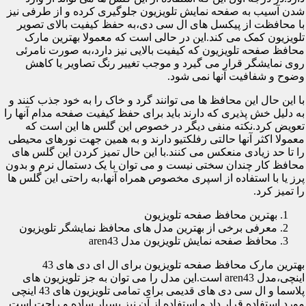
شدن آسیب به صفحه نمایش تلویزیون جلوگیری کرده و از طرفی نیز
با محافظت از پیکسل های ال سی دی،به حفظ کیفیت بالای تصویر
تلویزیون کمک می کند.این در حالی است که معمولا بهترین مارک
محافظ صفحه تلویزیون که کیفیت بالایی نیز دارد،به صورت نامرئی
روی نمایشگر قرار می گیرد و موجب تغییر رنگ تصاویر یا کاهش
وضوح و شفافیت آنها نمی شود.
با این حال این محافظ ها می توانند گرد و خاک را به خود جذب کنند و
به دلیل خش پذیری که دارند باید برای حفظ کیفیت صفحه مدام آنها را
تعویض کرد.نکته منفی دیگر در خصوص این گلس ها این است که
معمولا اکثر آنها حالتی رفلکتیو دارند و به همین جهت نورهای محیطی
را تا حد زیادی منعکس می کنند.با این حال تمیز کردن این گلس های
محافظ کار چندان سختی نیست و می توان با یک دستمال نرم و بدون
پرز یا با استفاده از اسپری مخصوص همراه آنها،به راحتی این گلس ها
را تمیز کرد.
بهترین محافظ صفحه تلویزیون
معرفی برخی از بهترین مدل های محافظ نمایشگر تلویزیون
محافظ صفحه نمایش تلویزیون مدل aren43
بهترین مارک محافظ صفحه تلویزیون برای ال ای دی های 43
اینچی،مدل aren43 است.این مدل را می توان به جز تلویزیون های
پلاسما و ال سی دی های قدیمی برای تمامی تلویزیون های 43 اینچی
مورد استفاده قرار داد و استفاده از آن نیز بسیار ساده و راحت است.