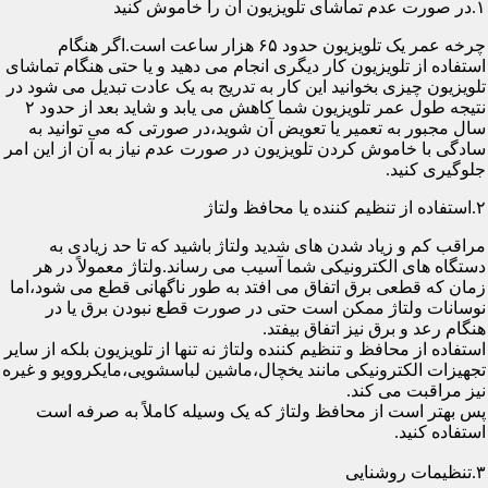
۱.در صورت عدم تماشای تلویزیون آن را خاموش کنید
چرخه عمر یک تلویزیون حدود ۶۵ هزار ساعت است.اگر هنگام
استفاده از تلویزیون کار دیگری انجام می دهید و یا حتی هنگام تماشای
تلویزیون چیزی بخوانید این کار به تدریج به یک عادت تبدیل می شود در
نتیجه طول عمر تلویزیون شما کاهش می یابد و شاید بعد از حدود ۲
سال مجبور به تعمیر یا تعویض آن شوید،در صورتی که می توانید به
سادگی با خاموش کردن تلویزیون در صورت عدم نیاز به آن از این امر
جلوگیری کنید.
۲.استفاده از تنظیم کننده یا محافظ ولتاژ
مراقب کم و زیاد شدن های شدید ولتاژ باشید که تا حد زیادی به
دستگاه های الکترونیکی شما آسیب می رساند.ولتاژ معمولاً در هر
زمان که قطعی برق اتفاق می افتد به طور ناگهانی قطع می شود،اما
نوسانات ولتاژ ممکن است حتی در صورت قطع نبودن برق یا در
هنگام رعد و برق نیز اتفاق بیفتد.
استفاده از محافظ و تنظیم کننده ولتاژ نه تنها از تلویزیون بلکه از سایر
تجهیزات الکترونیکی مانند یخچال،ماشین لباسشویی،مایکروویو و غیره
نیز مراقبت می کند.
پس بهتر است از محافظ ولتاژ که یک وسیله کاملاً به صرفه است
استفاده کنید.
۳.تنظیمات روشنایی