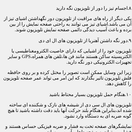
۸.اجسام تیز را دور از تلویزیون نگه دارید
یکی دیگر از راه های مراقبت از تلویزیون دور نگهداشتن اشیای تیز از
آن می باشد.اشیای تیز می توانند به راحتی صفحه نمایش را از بین
برده و باعث آسیب دیدگی دائمی صفحه نمایش تلویزیون شوند.
۹.دور نگه داشتن آهنربا از تلویزیون های ال ای دی
تلویزیون خود را از اشیایی که دارای خاصیت الکترومغناطیسی یا
الکتریسیته ساکن هستند مانند فن ها،تلفن های همراه،GPS و سایر
تجهیزات الکترونیکی دور نگه دارید.
زیرا این وسایل ممکن است تصویر را مختل کرده و بر روی حافظه
فلش تلویزیون تاثیر بگذارند که این امر می تواند عمر صفحه تلویزیون
را کاهش دهد.
۱۰.هنگام حمل تلویزیون بسیار محتاط باشید
تلویزیون های ال سی دی از شیشه های نازک و شکننده ای ساخته
شده اند،بنابراین هنگام بلند حرکت آنها باید دقت داشته باشید تا هیچ
گونه ضربه ای به دستگاه وارد نشود.
نمایشگرهای صفحه تخت به فشار و ضربه فیزیکی حساس هستند و
فشار می تواند به صفحه داخلی آسیب برساند.