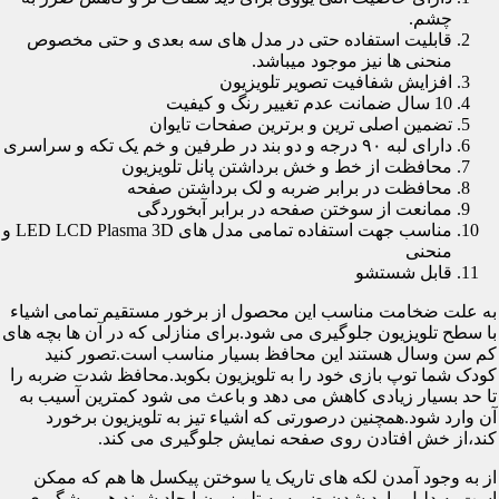
چشم.
قابلیت استفاده حتی در مدل های سه بعدی و حتی مخصوص
منحنی ها نیز موجود میباشد.
افزایش شفافیت تصویر تلویزیون
10 سال ضمانت عدم تغییر رنگ و کیفیت
تضمین اصلی ترین و برترین صفحات تایوان
دارای لبه ۹۰ درجه و دو بند در طرفین و خم یک تکه و سراسری
محافظت از خط و خش برداشتن پانل تلویزیون
محافظت در برابر ضربه و لک برداشتن صفحه
ممانعت از سوختن صفحه در برابر آبخوردگی
مناسب جهت استفاده تمامی مدل های LED LCD Plasma 3D و
منحنی
قابل شستشو
به علت ضخامت مناسب این محصول از برخور مستقیم تمامی اشیاء
با سطح تلویزیون جلوگیری می شود.برای منازلی که در آن ها بچه های
کم سن وسال هستند این محافظ بسیار مناسب است.تصور کنید
کودک شما توپ بازی خود را به تلویزیون بکوبد.محافظ شدت ضربه را
تا حد بسیار زیادی کاهش می دهد و باعث می شود کمترین آسیب به
آن وارد شود.همچنین درصورتی که اشیاء تیز به تلویزیون برخورد
کند،از خش افتادن روی صفحه نمایش جلوگیری می کند.
از به وجود آمدن لکه های تاریک یا سوختن پیکسل ها هم که ممکن
است به دلیل وارد شدن ضربه به تلویزیون ایجاد شوند هم پیشگیری