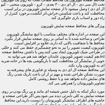
تخت (ال سی دی – ال ای دی – ۳ بعدی – کرو – تلویزیون منحنی – کیو
ال ای دی ) وصل میشود تا از صفحه نمایش تلویزیون در برابر اسیب
محافظت کند و باعث شکستن،خراش،اثر انگشت،برخورد کنترل از
راه دور و اسباب بازی جلوگیری کند.
ویژگی های محافظ صفحه نمایش تلویزیون
این صفحه در اندازه های مختلف متناسب با اینچ نمایشگر تلویزیون
طراحی و ساخته شده تا به آسانی بر روی صفحه نمایش قرار بگیرد.
محافظ ها با شفافیت بالایی که دارند،علاوه بر افزایش امنیت
تلویزیون،کیفیت تصویر را نیز به نحو چشمگیری حفظ می کنند و خللی
در طراحی شیک تلویزیون ایجاد نمی کنند.پس با داشتن محافظ صفحه
led،هم کیفیت تصویر تلویزیون عایدتان خواهد شد هم می توانید به
خوبی از نمایشگر آن محافظت کنید تا بازیگوشی بچه ها در خانه،ضربه
ای به تلویزیون وارد نکند.
این محافظ صفحه ال ای دی به وسیله ی فناوری های پیشرفته،به
صورت نشکن طراحی شده و مهم تر از آن باعث تاریک شدن رنگ
های نمایش داده نخواهد شد و با حفظ روشنی کامل
تصاویر،تلویزیونتان را همراهی می کند.
مورد دیگر اینکه به دلیل جنس شیشه ای مانند و بی رنگ بودن،بر روی
صفحه نمایش به کلی نامرئی دیده می شود.پس اگر طراحی صفحه و
حاشیه های اطراف نمایشگر تلویزیونتان را دوست دارید،این محافظ
نمایشگر در طراحی اش تغییری ایجاد نخواهد کرد.