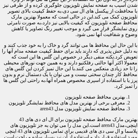
شدن آسیب به صفحه نمایش تلویزیون جلوگیری کرده و از طرفی نیز
با محافظت از پیکسل های ال سی دی،به حفظ کیفیت بالای تصویر
تلویزیون کمک می کند.این در حالی است که معمولا بهترین مارک
محافظ صفحه تلویزیون که کیفیت بالایی نیز دارد،به صورت نامرئی
روی نمایشگر قرار می گیرد و موجب تغییر رنگ تصاویر یا کاهش
وضوح و شفافیت آنها نمی شود.
با این حال این محافظ ها می توانند گرد و خاک را به خود جذب کنند و
به دلیل خش پذیری که دارند باید برای حفظ کیفیت صفحه مدام آنها را
تعویض کرد.نکته منفی دیگر در خصوص این گلس ها این است که
معمولا اکثر آنها حالتی رفلکتیو دارند و به همین جهت نورهای محیطی
را تا حد زیادی منعکس می کنند.با این حال تمیز کردن این گلس های
محافظ کار چندان سختی نیست و می توان با یک دستمال نرم و بدون
پرز یا با استفاده از اسپری مخصوص همراه آنها،به راحتی این گلس ها
را تمیز کرد.
بهترین محافظ صفحه تلویزیون
معرفی برخی از بهترین مدل های محافظ نمایشگر تلویزیون
محافظ صفحه نمایش تلویزیون مدل aren43
بهترین مارک محافظ صفحه تلویزیون برای ال ای دی های 43
اینچی،مدل aren43 است.این مدل را می توان به جز تلویزیون های
پلاسما و ال سی دی های قدیمی برای تمامی تلویزیون های 43 اینچی
مورد استفاده قرار داد و استفاده از آن نیز بسیار ساده و راحت است.