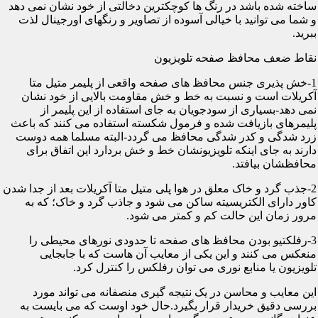
ساخته شده باشد در رنگ ها کوچکترین دخالتی از خود نشان نمی دهد
و شما می توانید با خیالی آسوده از تصاویر و رنگهای اورجینال لذت
ببرید.
نقاط ضعف محافظ صفحه تلویزیون
1-خش پذیری جنس محافظ های صفحه واقعی از پلیمر متیل متا
آکریلات است و نسبت به خط و خش مقاومت بالایی از خود نشان
نمی دهد-بسیاری از سودجویان به جای استفاده از این پلیمر از
پلیمرهای بازیافت شده و فرمول شکسته استفاده می کنند که باعث
زرد شدگی و کدر شدگی محافظ می گردد-البته مسلما همه دوست
دارند به جای اینکه تلویزیونشان خط و خش بردارد این اتفاق برای
محافظشان بیافتد.
2-جذب گرد و خاک معلق در هوا پلی متیل متا آکریلات بعد از جدا شدن
کاور دارای الکتریسیته ساکن می شود و جاذب گرد و خاک؛ که به
مرور زمان این حالت کم و کمتر می شود.
3-رفلکتیو بودن محافظ های صفحه تا حدودی نورهای محیطی را
منعکس می کنند و این یکی از معایب آن هاست که با جابجایی
تلویزیون یا منابع نوری می توان رفلکس را کنترل کرد.
این معایب و محاسن در یک نتیجه گیری منصفانه می تواند مورد
بررسی دقیق خریدار قرار بگیرد.حال خود اوست که می بایست به