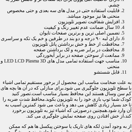
چشم.
قابلیت استفاده حتی در مدل های سه بعدی و حتی مخصوص
منحنی ها نیز موجود میباشد.
افزایش شفافیت تصویر تلویزیون
10 سال ضمانت عدم تغییر رنگ و کیفیت
تضمین اصلی ترین و برترین صفحات تایوان
دارای لبه ۹۰ درجه و دو بند در طرفین و خم یک تکه و سراسری
محافظت از خط و خش برداشتن پانل تلویزیون
محافظت در برابر ضربه و لک برداشتن صفحه
ممانعت از سوختن صفحه در برابر آبخوردگی
مناسب جهت استفاده تمامی مدل های LED LCD Plasma 3D و
منحنی
قابل شستشو
به علت ضخامت مناسب این محصول از برخور مستقیم تمامی اشیاء
با سطح تلویزیون جلوگیری می شود.برای منازلی که در آن ها بچه های
کم سن وسال هستند این محافظ بسیار مناسب است.تصور کنید
کودک شما توپ بازی خود را به تلویزیون بکوبد.محافظ شدت ضربه را
تا حد بسیار زیادی کاهش می دهد و باعث می شود کمترین آسیب به
آن وارد شود.همچنین درصورتی که اشیاء تیز به تلویزیون برخورد
کند،از خش افتادن روی صفحه نمایش جلوگیری می کند.
از به وجود آمدن لکه های تاریک یا سوختن پیکسل ها هم که ممکن
است به دلیل وارد شدن ضربه به تلویزیون ایجاد شوند هم پیشگیری