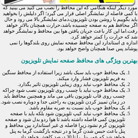
مورد دیگر اینکه هنگامی که این محافظ را نصب می کنید می بینید که
با کمی فاصله از نمایشگر اصلی قرار می گیرد؛ اگر دلیلش را بخواهید
باید بگوییم با روشن بودن تلویزیون،دمای نمایشگر بالا می رود و حال
اگر محافظ هم به صفحه چسبیده باشد،حرارت همچنان بالاتر خواهد
رفت.اما این کار باعث جریان یافتن هوا بین محافظ و نمایشگر خواهد
شد که حرارت را کمتر خواهد کرد.
اندازه ی استاندارد این محافظ صفحه نمایش روی بلندگوها را نمی
پوشاند پس صدا همچنان واضح خواهد بود.
بهترین ویژگی های محافظ صفحه نمایش تلویزیون
یک محافظ خوب باید سبک باشد زیرا استفاده از محافظ سنگین
به فریم تلویزیون فشار وارد میکند.
یک محافظ خوب نباید روی زیبایی تلویزیون تاثیر بگذارد.
یک محافظ خوب نباید با چسب روی تلویزیون نصب شود چراکه
چسب روی قاب تلویزیون باقی می ماند و همچنین محافظ باید
در زمان تمییز کردن تلویزیون به راحتی جدا و دوباره نصب شود.
یک محافظ خوب باید نسبت به ضربه مقاوم باشد.
یک محافظ خوب نباید کیپ تلویزیون شود بلکه باید با صفحه
تلویزیون کمی فاصله داشته باشد تا هوا ردو بدل شود و صفحه
تلویزیون گرم نشود.زیرا فاصله ی غیر استاندارد بین محافظ و
پنل باعث حبس شدن گرما و در نتیجه بازگشت گرما به پنل
خواهد شد که عمر پنل را تا 30 درصد کاهش خواهد داد.