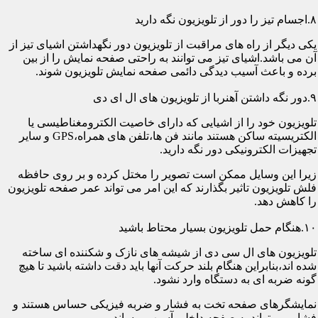
۸.اجسام تیز را دور از تلویزیون نگه دارید
یکی دیگر از راه های مراقبت از تلویزیون دور نگهداشتن اشیای تیز از
آن می باشد.اشیای تیز می توانند به راحتی صفحه نمایش را از بین
برده و باعث آسیب دیدگی دائمی صفحه نمایش تلویزیون شوند.
۹.دور نگه داشتن آهنربا از تلویزیون های ال ای دی
تلویزیون خود را از اشیایی که دارای خاصیت الکترومغناطیسی یا
الکتریسیته ساکن هستند مانند فن ها،تلفن های همراه،GPS و سایر
تجهیزات الکترونیکی دور نگه دارید.
زیرا این وسایل ممکن است تصویر را مختل کرده و بر روی حافظه
فلش تلویزیون تاثیر بگذارند که این امر می تواند عمر صفحه تلویزیون
را کاهش دهد.
۱۰.هنگام حمل تلویزیون بسیار محتاط باشید
تلویزیون های ال سی دی از شیشه های نازک و شکننده ای ساخته
شده اند،بنابراین هنگام بلند حرکت آنها باید دقت داشته باشید تا هیچ
گونه ضربه ای به دستگاه وارد نشود.
نمایشگرهای صفحه تخت به فشار و ضربه فیزیکی حساس هستند و
فشار می تواند به صفحه داخلی آسیب برساند.