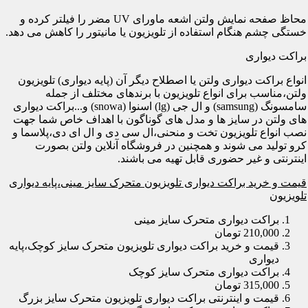
محاظ صفحه نمایش ولتن اشعه ماورای UV مضر را فیلتر کرده و
خستگی چشم هنگام استفاده از تلویزیون یا مانیتور را کاهش می دهد.
براکت دیواری
انواع براکت دیواری ولتن یا اصطلاح دیگر آن (پایه دیواری) تلویزیون
ولتن،مناسب برای انواع تلویزیون با برندهای مختلف از جمله
سامسونگ (samsung) و ال جی (lg) اسنوا (snowa) و...براکت دیواری
های ولتن در سایز ها و مدل های گوناگون با اهداف خاص شما جهت
نصب انواع تلویزیون تخت و منحنی،ال سی دی و ال ای دی،پلاسما و
کرو تولید می شوند و همچنین در فروشگاه آنلاین ولتن بصورت
اینترنتی و غیر حضوری قابل تهیه می باشند.
قیمت و خرید براکت دیواری تلویزیون متحرک سایز مینی،پایه دیواری
تلویزیون
براکت دیواری متحرک سایز مینی
210,000 تومان
قیمت و خرید براکت دیواری تلویزیون متحرک سایز کوچک،پایه
دیواری
براکت دیواری متحرک سایز کوچک
315,000 تومان
قیمت و اینترنتی براکت دیواری تلویزیون متحرک سایز بزرگ