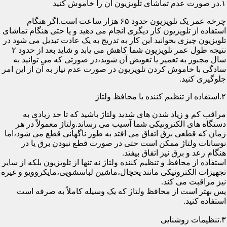
۱.در صورت عدم تماشای تلویزیون آن را خاموش کنید
چرخه عمر یک تلویزیون حدود ۶۵ هزار ساعت است.اگر هنگام
استفاده از تلویزیون کار دیگری انجام می دهید و یا حتی هنگام تماشای
تلویزیون چیزی بخوانید این کار به تدریج به یک عادت تبدیل می شود در
نتیجه طول عمر تلویزیون شما کاهش می یابد و شاید بعد از حدود ۲
سال مجبور به تعمیر یا تعویض آن شوید،در صورتی که می توانید به
سادگی با خاموش کردن تلویزیون در صورت عدم نیاز به آن از این امر
جلوگیری کنید.
۲.استفاده از تنظیم کننده یا محافظ ولتاژ
مراقب کم و زیاد شدن های شدید ولتاژ باشید که تا حد زیادی به
دستگاه های الکترونیکی شما آسیب می رساند.ولتاژ معمولاً در هر
زمان که قطعی برق اتفاق می افتد به طور ناگهانی قطع می شود،اما
نوسانات ولتاژ ممکن است حتی در صورت قطع نبودن برق یا در
هنگام رعد و برق نیز اتفاق بیفتد.
استفاده از محافظ و تنظیم کننده ولتاژ نه تنها از تلویزیون بلکه از سایر
تجهیزات الکترونیکی مانند یخچال،ماشین لباسشویی،مایکروویو و غیره
نیز مراقبت می کند.
پس بهتر است از محافظ ولتاژ که یک وسیله کاملاً به صرفه است
استفاده کنید.
۳.تنظیمات روشنایی