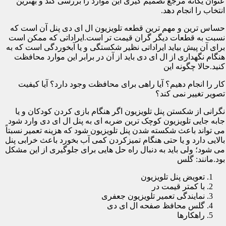
عنوان یگانه مرجع تصمیم گیری این موارد را بررسی کند و بهترین
انتخاب را انجام دهد.
حساس ترین و مهم ترین قطعه تلویزیون ال ای دی پنل آن است که
نسبت به قطعات دیگر گران قیمت تر است.ایراداتی که ممکن است
برای آن پیش بیاید ایراداتی نظیر شکستگی و یا آبخوردگی است که به
هنگام نگهداری از ال ای دی باید از آن در برابر این موارد محافظت
کنید.حالا چگونه این
کار را انجام دهیم؟ آیا راهی برای محافظت وجود دارد؟ آیا کیفیت
تصویر تغییر نمی کند؟
نگرانی از شکستن پنل تلویزیون اگر هنگام بازی کردن کودکان و یا
جابه جایی تلویزیون کوچک ترین ضربه ای به پنل ال ای دی وارد شود
می تواند باعث شکسته شدن پنل تلویزیون شود که هزینه تعمیر نسبتاً
بالایی دارد و یا حتی هنگام تمیزکردن کمی آب بخورد باعث خرابی پنل
می شود؛ ولی باید به دنبال راه حل هایی برای جلوگیری از این مشکل
بود.مانند: گلس
تعویض پنل تلویزیون
با کمتر قیمت در
نمایندگی تعمیر تلویزیون جعفری
گلس محافظ صفحه ال ای دی
راهکارها