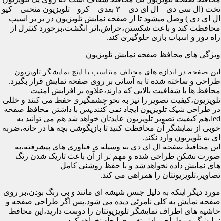
تخت (ال سی دی – ال ای دی – ۳ بعدی – کرو – تلویزیون منحنی – کیو
ال ای دی ) وصل میشود تا از صفحه نمایش تلویزیون در برابر اسیب
محافظت کند و باعث شکستن،خراش،اثر انگشت،برخورد کنترل از
راه دور و اسباب بازی جلوگیری کند.
ویژگی های محافظ صفحه نمایش تلویزیون
این صفحه در اندازه های مختلف متناسب با اینچ نمایشگر تلویزیون
طراحی و ساخته شده تا به آسانی بر روی صفحه نمایش قرار بگیرد.
محافظ ها با شفافیت بالایی که دارند،علاوه بر افزایش امنیت
تلویزیون،کیفیت تصویر را نیز به نحو چشمگیری حفظ می کنند و خللی
در طراحی شیک تلویزیون ایجاد نمی کنند.پس با داشتن محافظ صفحه
led،هم کیفیت تصویر تلویزیون عایدتان خواهد شد هم می توانید به
خوبی از نمایشگر آن محافظت کنید تا بازیگوشی بچه ها در خانه،ضربه
ای به تلویزیون وارد نکند.
این محافظ صفحه ال ای دی به وسیله ی فناوری های پیشرفته،به
صورت نشکن طراحی شده و مهم تر از آن باعث تاریک شدن رنگ
های نمایش داده نخواهد شد و با حفظ روشنی کامل
تصاویر،تلویزیونتان را همراهی می کند.
مورد دیگر اینکه به دلیل جنس شیشه ای مانند و بی رنگ بودن،بر روی
صفحه نمایش به کلی نامرئی دیده می شود.پس اگر طراحی صفحه و
حاشیه های اطراف نمایشگر تلویزیونتان را دوست دارید،این محافظ
نمایشگر در طراحی اش تغییری ایجاد نخواهد کرد.