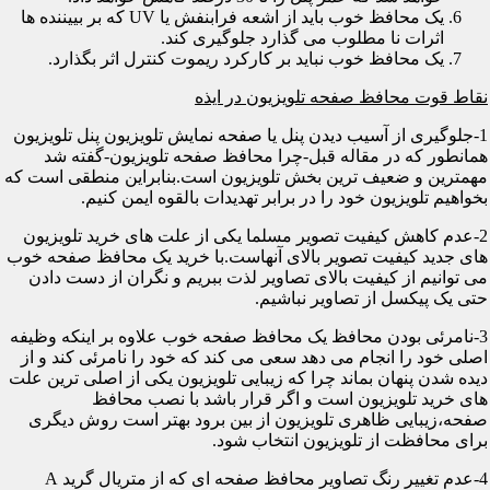
یک محافظ خوب باید از اشعه فرابنفش یا UV که بر بییننده ها
اثرات نا مطلوب می گذارد جلوگیری کند.
یک محافظ خوب نباید بر کارکرد ریموت کنترل اثر بگذارد.
نقاط قوت محافظ صفحه تلویزیون در ایذه
1-جلوگیری از آسیب دیدن پنل یا صفحه نمایش تلویزیون پنل تلویزیون
همانطور که در مقاله قبل-چرا محافظ صفحه تلویزیون-گفته شد
مهمترین و ضعیف ترین بخش تلویزیون است.بنابراین منطقی است که
بخواهیم تلویزیون خود را در برابر تهدیدات بالقوه ایمن کنیم.
2-عدم کاهش کیفیت تصویر مسلما یکی از علت های خرید تلویزیون
های جدید کیفیت تصویر بالای آنهاست.با خرید یک محافظ صفحه خوب
می توانیم از کیفیت بالای تصاویر لذت ببریم و نگران از دست دادن
حتی یک پیکسل از تصاویر نباشیم.
3-نامرئی بودن محافظ یک محافظ صفحه خوب علاوه بر اینکه وظیفه
اصلی خود را انجام می دهد سعی می کند که خود را نامرئی کند و از
دیده شدن پنهان بماند چرا که زیبایی تلویزیون یکی از اصلی ترین علت
های خرید تلویزیون است و اگر قرار باشد با نصب محافظ
صفحه،زیبایی ظاهری تلویزیون از بین برود بهتر است روش دیگری
برای محافظت از تلویزیون انتخاب شود.
4-عدم تغییر رنگ تصاویر محافظ صفحه ای که از متریال گرید A