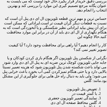
بررسی دقیق خریدار قرار بگیرد.حال خود اوست که می بایست به
عنوان یگانه مرجع تصمیم گیری این موارد را بررسی کند و بهترین
انتخاب را انجام دهد.
حساس ترین و مهم ترین قطعه تلویزیون ال ای دی پنل آن است که
نسبت به قطعات دیگر گران قیمت تر است.ایراداتی که ممکن است
برای آن پیش بیاید ایراداتی نظیر شکستگی و یا آبخوردگی است که به
هنگام نگهداری از ال ای دی باید از آن در برابر این موارد محافظت
کنید.حالا چگونه این
کار را انجام دهیم؟ آیا راهی برای محافظت وجود دارد؟ آیا کیفیت
تصویر تغییر نمی کند؟
نگرانی از شکستن پنل تلویزیون اگر هنگام بازی کردن کودکان و یا
جابه جایی تلویزیون کوچک ترین ضربه ای به پنل ال ای دی وارد شود
می تواند باعث شکسته شدن پنل تلویزیون شود که هزینه تعمیر نسبتاً
بالایی دارد و یا حتی هنگام تمیزکردن کمی آب بخورد باعث خرابی پنل
می شود؛ ولی باید به دنبال راه حل هایی برای جلوگیری از این مشکل
بود.مانند: گلس
تعویض پنل تلویزیون
با کمتر قیمت در
نمایندگی تعمیر تلویزیون جعفری
گلس محافظ صفحه ال ای دی