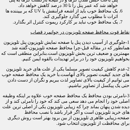
خواهد شد که عمر پنل را تا 30 درصد کاهش خواهد داد.
یک محافظ خوب باید از اشعه فرابنفش یا UV که بر بییننده ها
اثرات نا مطلوب می گذارد جلوگیری کند.
یک محافظ خوب نباید بر کارکرد ریموت کنترل اثر بگذارد.
نقاط قوت محافظ صفحه تلویزیون در جوانمرد قصاب
1-جلوگیری از آسیب دیدن پنل یا صفحه نمایش تلویزیون پنل تلویزیون
همانطور که در مقاله قبل-چرا محافظ صفحه تلویزیون-گفته شد
مهمترین و ضعیف ترین بخش تلویزیون است.بنابراین منطقی است که
بخواهیم تلویزیون خود را در برابر تهدیدات بالقوه ایمن کنیم.
2-عدم کاهش کیفیت تصویر مسلما یکی از علت های خرید تلویزیون
های جدید کیفیت تصویر بالای آنهاست.با خرید یک محافظ صفحه خوب
می توانیم از کیفیت بالای تصاویر لذت ببریم و نگران از دست دادن
حتی یک پیکسل از تصاویر نباشیم.
3-نامرئی بودن محافظ یک محافظ صفحه خوب علاوه بر اینکه وظیفه
اصلی خود را انجام می دهد سعی می کند که خود را نامرئی کند و از
دیده شدن پنهان بماند چرا که زیبایی تلویزیون یکی از اصلی ترین علت
های خرید تلویزیون است و اگر قرار باشد با نصب محافظ
صفحه،زیبایی ظاهری تلویزیون از بین برود بهتر است روش دیگری
برای محافظت از تلویزیون انتخاب شود.