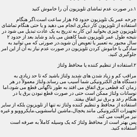
۱.در صورت عدم تماشای تلویزیون آن را خاموش کنید
چرخه عمر یک تلویزیون حدود ۶۵ هزار ساعت است.اگر هنگام
استفاده از تلویزیون کار دیگری انجام می دهید و یا حتی هنگام تماشای
تلویزیون چیزی بخوانید این کار به تدریج به یک عادت تبدیل می شود در
نتیجه طول عمر تلویزیون شما کاهش می یابد و شاید بعد از حدود ۲
سال مجبور به تعمیر یا تعویض آن شوید،در صورتی که می توانید به
سادگی با خاموش کردن تلویزیون در صورت عدم نیاز به آن از این امر
جلوگیری کنید.
۲.استفاده از تنظیم کننده یا محافظ ولتاژ
مراقب کم و زیاد شدن های شدید ولتاژ باشید که تا حد زیادی به
دستگاه های الکترونیکی شما آسیب می رساند.ولتاژ معمولاً در هر
زمان که قطعی برق اتفاق می افتد به طور ناگهانی قطع می شود،اما
نوسانات ولتاژ ممکن است حتی در صورت قطع نبودن برق یا در
هنگام رعد و برق نیز اتفاق بیفتد.
استفاده از محافظ و تنظیم کننده ولتاژ نه تنها از تلویزیون بلکه از سایر
تجهیزات الکترونیکی مانند یخچال،ماشین لباسشویی،مایکروویو و غیره
نیز مراقبت می کند.
پس بهتر است از محافظ ولتاژ که یک وسیله کاملاً به صرفه است
استفاده کنید.