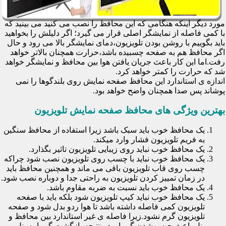
مورد دیگر اینکه هنگامی که این محافظ را نصب می کنید می بینید که
با کمی فاصله از نمایشگر اصلی قرار می گیرد؛ اگر دلیلش را بخواهید
باید بگوییم با روشن بودن تلویزیون،دمای نمایشگر بالا می رود و حال
اگر محافظ هم به صفحه چسبیده باشد،حرارت همچنان بالاتر خواهد
رفت.اما این کار باعث جریان یافتن هوا بین محافظ و نمایشگر خواهد
شد که حرارت را کمتر خواهد کرد.
اندازه ی استاندارد این محافظ صفحه نمایش روی بلندگوها را نمی
پوشاند پس صدا همچنان واضح خواهد بود.
بهترین ویژگی های محافظ صفحه نمایش تلویزیون
یک محافظ خوب باید سبک باشد زیرا استفاده از محافظ سنگین
به فریم تلویزیون فشار وارد میکند.
یک محافظ خوب نباید روی زیبایی تلویزیون تاثیر بگذارد.
یک محافظ خوب نباید با چسب روی تلویزیون نصب شود چراکه
چسب روی قاب تلویزیون باقی می ماند و همچنین محافظ باید
در زمان تمییز کردن تلویزیون به راحتی جدا و دوباره نصب شود.
یک محافظ خوب باید نسبت به ضربه مقاوم باشد.
یک محافظ خوب نباید کیپ تلویزیون شود بلکه باید با صفحه
تلویزیون کمی فاصله داشته باشد تا هوا ردو بدل شود و صفحه
تلویزیون گرم نشود.زیرا فاصله ی غیر استاندارد بین محافظ و
پنل باعث حبس شدن گرما و در نتیجه بازگشت گرما به پنل