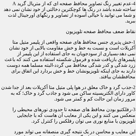
4-عدم تغییر رنگ تصاویر محافظ صفحه ای که از متریال گرید A
ساخته شده باشد در رنگ ها کوچکترین دخالتی از خود نشان نمی دهد
و شما می توانید با خیالی آسوده از تصاویر و رنگهای اورجینال لذت
ببرید.
نقاط ضعف محافظ صفحه تلویزیون
1-خش پذیری جنس محافظ های صفحه واقعی از پلیمر متیل متا
آکریلات است و نسبت به خط و خش مقاومت بالایی از خود نشان
نمی دهد-بسیاری از سودجویان به جای استفاده از این پلیمر از
پلیمرهای بازیافت شده و فرمول شکسته استفاده می کنند که باعث
زرد شدگی و کدر شدگی محافظ می گردد-البته مسلما همه دوست
دارند به جای اینکه تلویزیونشان خط و خش بردارد این اتفاق برای
محافظشان بیافتد.
2-جذب گرد و خاک معلق در هوا پلی متیل متا آکریلات بعد از جدا شدن
کاور دارای الکتریسیته ساکن می شود و جاذب گرد و خاک؛ که به
مرور زمان این حالت کم و کمتر می شود.
3-رفلکتیو بودن محافظ های صفحه تا حدودی نورهای محیطی را
منعکس می کنند و این یکی از معایب آن هاست که با جابجایی
تلویزیون یا منابع نوری می توان رفلکس را کنترل کرد.
این معایب و محاسن در یک نتیجه گیری منصفانه می تواند مورد