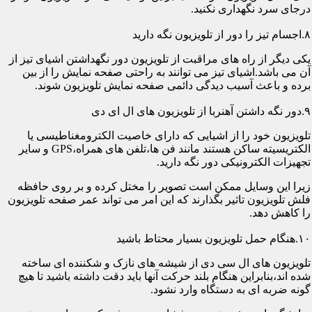
درجای سرد نگهداری نکنید.
۸.اجسام تیز را دور از تلویزیون نگه دارید
یکی دیگر از راه های مراقبت از تلویزیون دور نگهداشتن اشیای تیز از
آن می باشد.اشیای تیز می توانند به راحتی صفحه نمایش را از بین
برده و باعث آسیب دیدگی دائمی صفحه نمایش تلویزیون شوند.
۹.دور نگه داشتن آهنربا از تلویزیون های ال ای دی
تلویزیون خود را از اشیایی که دارای خاصیت الکترومغناطیسی یا
الکتریسیته ساکن هستند مانند فن ها،تلفن های همراه،GPS و سایر
تجهیزات الکترونیکی دور نگه دارید.
زیرا این وسایل ممکن است تصویر را مختل کرده و بر روی حافظه
فلش تلویزیون تاثیر بگذارند که این امر می تواند عمر صفحه تلویزیون
را کاهش دهد.
۱۰.هنگام حمل تلویزیون بسیار محتاط باشید
تلویزیون های ال سی دی از شیشه های نازک و شکننده ای ساخته
شده اند،بنابراین هنگام بلند حرکت آنها باید دقت داشته باشید تا هیچ
گونه ضربه ای به دستگاه وارد نشود.