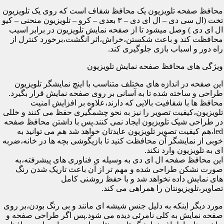
محافظ صفحه تلویزیون یک محافظ شفاف است که روی یک تلویزیون
تخت (ال سی دی – ال ای دی – ۳ بعدی – کرو – تلویزیون منحنی – کیو
ال ای دی ) وصل میشود تا از صفحه نمایش تلویزیون در برابر اسیب
محافظت کند و باعث شکستن،خراش،اثر انگشت،برخورد کنترل از
راه دور و اسباب بازی جلوگیری کند.
ویژگی های محافظ صفحه نمایش تلویزیون
این صفحه در اندازه های مختلف متناسب با اینچ نمایشگر تلویزیون
طراحی و ساخته شده تا به آسانی بر روی صفحه نمایش قرار بگیرد.
محافظ ها با شفافیت بالایی که دارند،علاوه بر افزایش امنیت
تلویزیون،کیفیت تصویر را نیز به نحو چشمگیری حفظ می کنند و خللی
در طراحی شیک تلویزیون ایجاد نمی کنند.پس با داشتن محافظ صفحه
led،هم کیفیت تصویر تلویزیون عایدتان خواهد شد هم می توانید به
خوبی از نمایشگر آن محافظت کنید تا بازیگوشی بچه ها در خانه،ضربه
ای به تلویزیون وارد نکند.
این محافظ صفحه ال ای دی به وسیله ی فناوری های پیشرفته،به
صورت نشکن طراحی شده و مهم تر از آن باعث تاریک شدن رنگ
های نمایش داده نخواهد شد و با حفظ روشنی کامل
تصاویر،تلویزیونتان را همراهی می کند.
مورد دیگر اینکه به دلیل جنس شیشه ای مانند و بی رنگ بودن،بر روی
صفحه نمایش به کلی نامرئی دیده می شود.پس اگر طراحی صفحه و