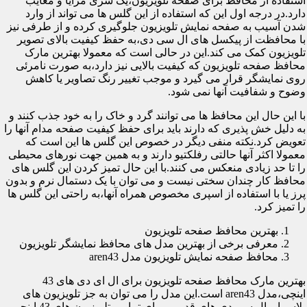
استفاده از محافظ برای صفحه تلویزیون،یک سری مزایا و معایب
دارد.در درجه اول این که استفاده از این گلس ها می تواند از وارد
شدن آسیب به صفحه نمایش تلویزیون جلوگیری کرده و از طرفی نیز
با محافظت از پیکسل های ال سی دی،به حفظ کیفیت بالای تصویر
تلویزیون کمک می کند.این در حالی است که معمولا بهترین مارک
محافظ صفحه تلویزیون که کیفیت بالایی نیز دارد،به صورت نامرئی
روی نمایشگر قرار می گیرد و موجب تغییر رنگ تصاویر یا کاهش
وضوح و شفافیت آنها نمی شود.
با این حال این محافظ ها می توانند گرد و خاک را به خود جذب کنند و
به دلیل خش پذیری که دارند باید برای حفظ کیفیت صفحه مدام آنها را
تعویض کرد.نکته منفی دیگر در خصوص این گلس ها این است که
معمولا اکثر آنها حالتی رفلکتیو دارند و به همین جهت نورهای محیطی
را تا حد زیادی منعکس می کنند.با این حال تمیز کردن این گلس های
محافظ کار چندان سختی نیست و می توان با یک دستمال نرم و بدون
پرز یا با استفاده از اسپری مخصوص همراه آنها،به راحتی این گلس ها
را تمیز کرد.
بهترین محافظ صفحه تلویزیون
معرفی برخی از بهترین مدل های محافظ نمایشگر تلویزیون
محافظ صفحه نمایش تلویزیون مدل aren43
بهترین مارک محافظ صفحه تلویزیون برای ال ای دی های 43
اینچی،مدل aren43 است.این مدل را می توان به جز تلویزیون های
پلاسما و ال سی دی های قدیمی برای تمامی تلویزیون های 43 اینچی