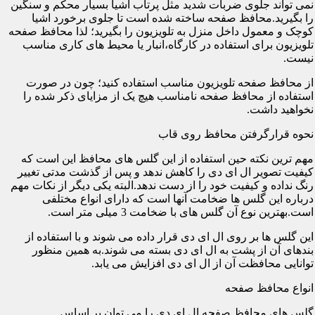
نمی تواند جلوی ضربات شدید مثل پرتاب اشیا بسیار محکم و سنگین
را بگیرید.محافظ صفحه ساخته شده است تا جلوی برخورد اشیا
کوچک و معمول داخل منزل به تلویزیون را بگیرید؛ لذا محافظ صفحه
تلویزیون برای استفاده در کارگاه،انبار یا محیط های کاری مناسب
نیست.
از محافظ صفحه تلویزیون مناسب استفاده کنید؛ چون در صورت
استفاده از محافظ صفحه نامناسب هیچ یک از مزایای ذکر شده را
نخواهید داشت.
نحوه قرارگرفتن محافظ روی قاب
مهم ترین نکته حین استفاده از این گلس های محافظ این است که
کیفیت تصویر ال ای دی را کاهش ندهد و پس از گذشت مدتی تغییر
رنگ نداده و کیفیت خود را از دست ندهد.البته یکی دیگر از نکات مهم
درباره این گلس ها ضخامت آنها است که دارای انواع مختلفی
است.بهترین نوع آن گلس های با ضخامت 3 میلی متر است.
این گلس ها بر روی ال ای دی قرار داده می شوند و با استفاده از
بندهای آن از پشت به ال ای دی بسته می شوند.به همین منظور
توانایی محافظت آن از ال ای دی افزایش می یابد.
انواع محافظ صفحه
گلس های محافظ صفحه ال ای دی را می توان بر اساس