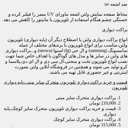
ضد اشعه uv
محاظ صفحه نمایش ولتن اشعه ماورای UV مضر را فیلتر کرده و
خستگی چشم هنگام استفاده از تلویزیون یا مانیتور را کاهش می دهد.
براکت دیواری
انواع براکت دیواری ولتن یا اصطلاح دیگر آن (پایه دیواری) تلویزیون
ولتن،مناسب برای انواع تلویزیون با برندهای مختلف از جمله
سامسونگ (samsung) و ال جی (lg) اسنوا (snowa) و...براکت دیواری
های ولتن در سایز ها و مدل های گوناگون با اهداف خاص شما جهت
نصب انواع تلویزیون تخت و منحنی،ال سی دی و ال ای دی،پلاسما و
کرو تولید می شوند و همچنین در فروشگاه آنلاین ولتن بصورت
اینترنتی و غیر حضوری قابل تهیه می باشند.
قیمت و خرید براکت دیواری تلویزیون متحرک سایز مینی،پایه دیواری
تلویزیون
براکت دیواری متحرک سایز مینی
210,000 تومان
قیمت و خرید براکت دیواری تلویزیون متحرک سایز کوچک،پایه
دیواری
براکت دیواری متحرک سایز کوچک
315,000 تومان