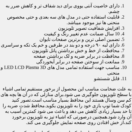
دارای خاصیت آنتی یووی برای دید شفاف تر و کاهش ضرر به
چشم.
قابلیت استفاده حتی در مدل های سه بعدی و حتی مخصوص
منحنی ها نیز موجود میباشد.
افزایش شفافیت تصویر تلویزیون
10 سال ضمانت عدم تغییر رنگ و کیفیت
تضمین اصلی ترین و برترین صفحات تایوان
دارای لبه ۹۰ درجه و دو بند در طرفین و خم یک تکه و سراسری
محافظت از خط و خش برداشتن پانل تلویزیون
محافظت در برابر ضربه و لک برداشتن صفحه
ممانعت از سوختن صفحه در برابر آبخوردگی
مناسب جهت استفاده تمامی مدل های LED LCD Plasma 3D و
منحنی
قابل شستشو
به علت ضخامت مناسب این محصول از برخور مستقیم تمامی اشیاء
با سطح تلویزیون جلوگیری می شود.برای منازلی که در آن ها بچه های
کم سن وسال هستند این محافظ بسیار مناسب است.تصور کنید
کودک شما توپ بازی خود را به تلویزیون بکوبد.محافظ شدت ضربه را
تا حد بسیار زیادی کاهش می دهد و باعث می شود کمترین آسیب به
آن وارد شود.همچنین درصورتی که اشیاء تیز به تلویزیون برخورد
کند،از خش افتادن روی صفحه نمایش جلوگیری می کند.