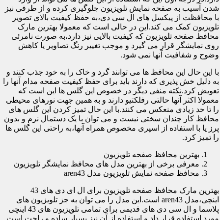
شدن آسیب به صفحه نمایش تلویزیون جلوگیری کرده و از طرفی نیز
با محافظت از پیکسل های ال سی دی،به حفظ کیفیت بالای تصویر
تلویزیون کمک می کند.این در حالی است که معمولا بهترین مارک
محافظ صفحه تلویزیون که کیفیت بالایی نیز دارد،به صورت نامرئی
روی نمایشگر قرار می گیرد و موجب تغییر رنگ تصاویر یا کاهش
وضوح و شفافیت آنها نمی شود.
با این حال این محافظ ها می توانند گرد و خاک را به خود جذب کنند و
به دلیل خش پذیری که دارند باید برای حفظ کیفیت صفحه مدام آنها را
تعویض کرد.نکته منفی دیگر در خصوص این گلس ها این است که
معمولا اکثر آنها حالتی رفلکتیو دارند و به همین جهت نورهای محیطی
را تا حد زیادی منعکس می کنند.با این حال تمیز کردن این گلس های
محافظ کار چندان سختی نیست و می توان با یک دستمال نرم و بدون
پرز یا با استفاده از اسپری مخصوص همراه آنها،به راحتی این گلس ها
را تمیز کرد.
بهترین محافظ صفحه تلویزیون
معرفی برخی از بهترین مدل های محافظ نمایشگر تلویزیون
محافظ صفحه نمایش تلویزیون مدل aren43
بهترین مارک محافظ صفحه تلویزیون برای ال ای دی های 43
اینچی،مدل aren43 است.این مدل را می توان به جز تلویزیون های
پلاسما و ال سی دی های قدیمی برای تمامی تلویزیون های 43 اینچی
مورد استفاده قرار داد و استفاده از آن نیز بسیار ساده و راحت است.