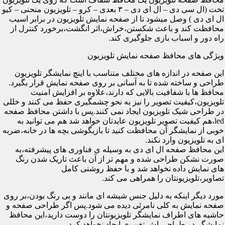
تخت (ال سی دی – ال ای دی – ۳ بعدی – کرو – تلویزیون منحنی – کیو
ال ای دی ) وصل میشود تا از صفحه نمایش تلویزیون در برابر اسیب
محافظت کند و باعث شکستن،خراش،اثر انگشت،برخورد کنترل از
راه دور و اسباب بازی جلوگیری کند.
ویژگی های محافظ صفحه نمایش تلویزیون
این صفحه در اندازه های مختلف متناسب با اینچ نمایشگر تلویزیون
طراحی و ساخته شده تا به آسانی بر روی صفحه نمایش قرار بگیرد.
محافظ ها با شفافیت بالایی که دارند،علاوه بر افزایش امنیت
تلویزیون،کیفیت تصویر را نیز به نحو چشمگیری حفظ می کنند و خللی
در طراحی شیک تلویزیون ایجاد نمی کنند.پس با داشتن محافظ صفحه
led،هم کیفیت تصویر تلویزیون عایدتان خواهد شد هم می توانید به
خوبی از نمایشگر آن محافظت کنید تا بازیگوشی بچه ها در خانه،ضربه
ای به تلویزیون وارد نکند.
این محافظ صفحه ال ای دی به وسیله ی فناوری های پیشرفته،به
صورت نشکن طراحی شده و مهم تر از آن باعث تاریک شدن رنگ
های نمایش داده نخواهد شد و با حفظ روشنی کامل
تصاویر،تلویزیونتان را همراهی می کند.
مورد دیگر اینکه به دلیل جنس شیشه ای مانند و بی رنگ بودن،بر روی
صفحه نمایش به کلی نامرئی دیده می شود.پس اگر طراحی صفحه و
حاشیه های اطراف نمایشگر تلویزیونتان را دوست دارید،این محافظ
نمایشگر در طراحی اش تغییری ایجاد نخواهد کرد.