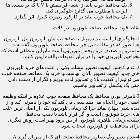
یک محافظ خوب باید از اشعه فرابنفش یا UV که بر بییننده ها
اثرات نا مطلوب می گذارد جلوگیری کند.
یک محافظ خوب نباید بر کارکرد ریموت کنترل اثر بگذارد.
نقاط قوت محافظ صفحه تلویزیون در کلات
1-جلوگیری از آسیب دیدن پنل یا صفحه نمایش تلویزیون پنل تلویزیون
همانطور که در مقاله قبل-چرا محافظ صفحه تلویزیون-گفته شد
مهمترین و ضعیف ترین بخش تلویزیون است.بنابراین منطقی است که
بخواهیم تلویزیون خود را در برابر تهدیدات بالقوه ایمن کنیم.
2-عدم کاهش کیفیت تصویر مسلما یکی از علت های خرید تلویزیون
های جدید کیفیت تصویر بالای آنهاست.با خرید یک محافظ صفحه خوب
می توانیم از کیفیت بالای تصاویر لذت ببریم و نگران از دست دادن
حتی یک پیکسل از تصاویر نباشیم.
3-نامرئی بودن محافظ یک محافظ صفحه خوب علاوه بر اینکه وظیفه
اصلی خود را انجام می دهد سعی می کند که خود را نامرئی کند و از
دیده شدن پنهان بماند چرا که زیبایی تلویزیون یکی از اصلی ترین علت
های خرید تلویزیون است و اگر قرار باشد با نصب محافظ
صفحه،زیبایی ظاهری تلویزیون از بین برود بهتر است روش دیگری
برای محافظت از تلویزیون انتخاب شود.
4-عدم تغییر رنگ تصاویر محافظ صفحه ای که از متریال گرید A