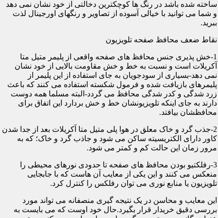
ساخته شده باشد در رنگ ها کوچکترین دخالتی از خود نشان نمی دهد
و شما می توانید با خیالی آسوده از تصاویر و رنگهای اورجینال لذت
ببرید.
نقاط ضعف محافظ صفحه تلویزیون
1-خش پذیری جنس محافظ های صفحه واقعی از پلیمر متیل متا
آکریلات است و نسبت به خط و خش مقاومت بالایی از خود نشان
نمی دهد-بسیاری از سودجویان به جای استفاده از این پلیمر از
پلیمرهای بازیافت شده و فرمول شکسته استفاده می کنند که باعث
زرد شدگی و کدر شدگی محافظ می گردد-البته مسلما همه دوست
دارند به جای اینکه تلویزیونشان خط و خش بردارد این اتفاق برای
محافظشان بیافتد.
2-جذب گرد و خاک معلق در هوا پلی متیل متا آکریلات بعد از جدا شدن
کاور دارای الکتریسیته ساکن می شود و جاذب گرد و خاک؛ که به
مرور زمان این حالت کم و کمتر می شود.
3-رفلکتیو بودن محافظ های صفحه تا حدودی نورهای محیطی را
منعکس می کنند و این یکی از معایب آن هاست که با جابجایی
تلویزیون یا منابع نوری می توان رفلکس را کنترل کرد.
این معایب و محاسن در یک نتیجه گیری منصفانه می تواند مورد
بررسی دقیق خریدار قرار بگیرد.حال خود اوست که می بایست به