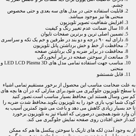
چشم.
قابلیت استفاده حتی در مدل های سه بعدی و حتی مخصوص
منحنی ها نیز موجود میباشد.
افزایش شفافیت تصویر تلویزیون
10 سال ضمانت عدم تغییر رنگ و کیفیت
تضمین اصلی ترین و برترین صفحات تایوان
دارای لبه ۹۰ درجه و دو بند در طرفین و خم یک تکه و سراسری
محافظت از خط و خش برداشتن پانل تلویزیون
محافظت در برابر ضربه و لک برداشتن صفحه
ممانعت از سوختن صفحه در برابر آبخوردگی
مناسب جهت استفاده تمامی مدل های LED LCD Plasma 3D و
منحنی
قابل شستشو
به علت ضخامت مناسب این محصول از برخور مستقیم تمامی اشیاء
با سطح تلویزیون جلوگیری می شود.برای منازلی که در آن ها بچه های
کم سن وسال هستند این محافظ بسیار مناسب است.تصور کنید
کودک شما توپ بازی خود را به تلویزیون بکوبد.محافظ شدت ضربه را
تا حد بسیار زیادی کاهش می دهد و باعث می شود کمترین آسیب به
آن وارد شود.همچنین درصورتی که اشیاء تیز به تلویزیون برخورد
کند،از خش افتادن روی صفحه نمایش جلوگیری می کند.
از به وجود آمدن لکه های تاریک یا سوختن پیکسل ها هم که ممکن
است به دلیل وارد شدن ضربه به تلویزیون ایجاد شوند هم پیشگیری