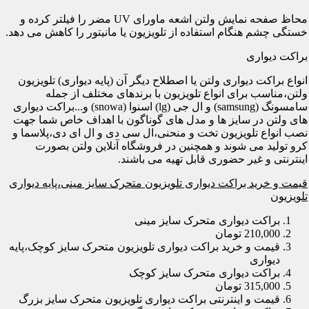
محاظ صفحه نمایش ولتن اشعه ماورای UV مضر را فیلتر کرده و
خستگی چشم هنگام استفاده از تلویزیون یا مانیتور را کاهش می دهد.
براکت دیواری
انواع براکت دیواری ولتن یا اصطلاح دیگر آن (پایه دیواری) تلویزیون
ولتن،مناسب برای انواع تلویزیون با برندهای مختلف از جمله
سامسونگ (samsung) و ال جی (lg) اسنوا (snowa) و...براکت دیواری
های ولتن در سایز ها و مدل های گوناگون با اهداف خاص شما جهت
نصب انواع تلویزیون تخت و منحنی،ال سی دی و ال ای دی،پلاسما و
کرو تولید می شوند و همچنین در فروشگاه آنلاین ولتن بصورت
اینترنتی و غیر حضوری قابل تهیه می باشند.
قیمت و خرید براکت دیواری تلویزیون متحرک سایز مینی،پایه دیواری
تلویزیون
براکت دیواری متحرک سایز مینی
210,000 تومان
قیمت و خرید براکت دیواری تلویزیون متحرک سایز کوچک،پایه
دیواری
براکت دیواری متحرک سایز کوچک
315,000 تومان
قیمت و اینترنتی براکت دیواری تلویزیون متحرک سایز بزرگ