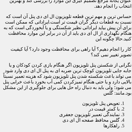
عنوان یگانه مرجع تصمیم گیری این موارد را بررسی کند و بهترین
انتخاب را انجام دهد.
حساس ترین و مهم ترین قطعه تلویزیون ال ای دی پنل آن است که
نسبت به قطعات دیگر گران قیمت تر است.ایراداتی که ممکن است
برای آن پیش بیاید ایراداتی نظیر شکستگی و یا آبخوردگی است که به
هنگام نگهداری از ال ای دی باید از آن در برابر این موارد محافظت
کنید.حالا چگونه این
کار را انجام دهیم؟ آیا راهی برای محافظت وجود دارد؟ آیا کیفیت
تصویر تغییر نمی کند؟
نگرانی از شکستن پنل تلویزیون اگر هنگام بازی کردن کودکان و یا
جابه جایی تلویزیون کوچک ترین ضربه ای به پنل ال ای دی وارد شود
می تواند باعث شکسته شدن پنل تلویزیون شود که هزینه تعمیر نسبتاً
بالایی دارد و یا حتی هنگام تمیزکردن کمی آب بخورد باعث خرابی پنل
می شود؛ ولی باید به دنبال راه حل هایی برای جلوگیری از این مشکل
بود.مانند: گلس
تعویض پنل تلویزیون
با کمتر قیمت در
نمایندگی تعمیر تلویزیون جعفری
گلس محافظ صفحه ال ای دی
راهکارها