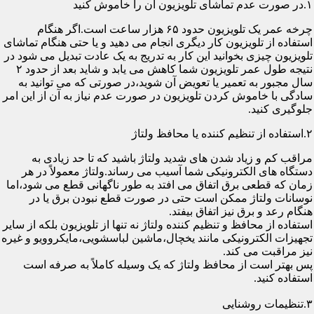
۱.در صورت عدم تماشای تلویزیون آن را خاموش کنید
چرخه عمر یک تلویزیون حدود ۶۵ هزار ساعت است.اگر هنگام
استفاده از تلویزیون کار دیگری انجام می دهید و یا حتی هنگام تماشای
تلویزیون چیزی بخوانید این کار به تدریج به یک عادت تبدیل می شود در
نتیجه طول عمر تلویزیون شما کاهش می یابد و شاید بعد از حدود ۲
سال مجبور به تعمیر یا تعویض آن شوید،در صورتی که می توانید به
سادگی با خاموش کردن تلویزیون در صورت عدم نیاز به آن از این امر
جلوگیری کنید.
۲.استفاده از تنظیم کننده یا محافظ ولتاژ
مراقب کم و زیاد شدن های شدید ولتاژ باشید که تا حد زیادی به
دستگاه های الکترونیکی شما آسیب می رساند.ولتاژ معمولاً در هر
زمان که قطعی برق اتفاق می افتد به طور ناگهانی قطع می شود،اما
نوسانات ولتاژ ممکن است حتی در صورت قطع نبودن برق یا در
هنگام رعد و برق نیز اتفاق بیفتد.
استفاده از محافظ و تنظیم کننده ولتاژ نه تنها از تلویزیون بلکه از سایر
تجهیزات الکترونیکی مانند یخچال،ماشین لباسشویی،مایکروویو و غیره
نیز مراقبت می کند.
پس بهتر است از محافظ ولتاژ که یک وسیله کاملاً به صرفه است
استفاده کنید.
۳.تنظیمات روشنایی