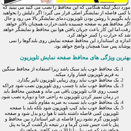
مورد دیگر اینکه هنگامی که این محافظ را نصب می کنید می بینید که
با کمی فاصله از نمایشگر اصلی قرار می گیرد؛ اگر دلیلش را بخواهید
باید بگوییم با روشن بودن تلویزیون،دمای نمایشگر بالا می رود و حال
اگر محافظ هم به صفحه چسبیده باشد،حرارت همچنان بالاتر خواهد
رفت.اما این کار باعث جریان یافتن هوا بین محافظ و نمایشگر خواهد
شد که حرارت را کمتر خواهد کرد.
اندازه ی استاندارد این محافظ صفحه نمایش روی بلندگوها را نمی
پوشاند پس صدا همچنان واضح خواهد بود.
بهترین ویژگی های محافظ صفحه نمایش تلویزیون
یک محافظ خوب باید سبک باشد زیرا استفاده از محافظ سنگین
به فریم تلویزیون فشار وارد میکند.
یک محافظ خوب نباید روی زیبایی تلویزیون تاثیر بگذارد.
یک محافظ خوب نباید با چسب روی تلویزیون نصب شود چراکه
چسب روی قاب تلویزیون باقی می ماند و همچنین محافظ باید
در زمان تمییز کردن تلویزیون به راحتی جدا و دوباره نصب شود.
یک محافظ خوب باید نسبت به ضربه مقاوم باشد.
یک محافظ خوب نباید کیپ تلویزیون شود بلکه باید با صفحه
تلویزیون کمی فاصله داشته باشد تا هوا ردو بدل شود و صفحه
تلویزیون گرم نشود.زیرا فاصله ی غیر استاندارد بین محافظ و
پنل باعث حبس شدن گرما و در نتیجه بازگشت گرما به پنل
خواهد شد که عمر پنل را تا 30 درصد کاهش خواهد داد.