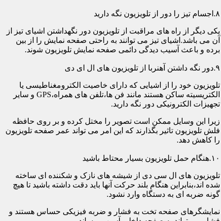
۸.اجسام تیز را دور از تلویزیون نگه دارید
یکی دیگر از راه های مراقبت از تلویزیون دور نگهداشتن اشیای تیز از
آن می باشد.اشیای تیز می توانند به راحتی صفحه نمایش را از بین
برده و باعث آسیب دیدگی دائمی صفحه نمایش تلویزیون شوند.
۹.دور نگه داشتن آهنربا از تلویزیون های ال ای دی
تلویزیون خود را از اشیایی که دارای خاصیت الکترومغناطیسی یا
الکتریسیته ساکن هستند مانند فن ها،تلفن های همراه،GPS و سایر
تجهیزات الکترونیکی دور نگه دارید.
زیرا این وسایل ممکن است تصویر را مختل کرده و بر روی حافظه
فلش تلویزیون تاثیر بگذارند که این امر می تواند عمر صفحه تلویزیون
را کاهش دهد.
۱۰.هنگام حمل تلویزیون بسیار محتاط باشید
تلویزیون های ال سی دی از شیشه های نازک و شکننده ای ساخته
شده اند،بنابراین هنگام بلند حرکت آنها باید دقت داشته باشید تا هیچ
گونه ضربه ای به دستگاه وارد نشود.
نمایشگرهای صفحه تخت به فشار و ضربه فیزیکی حساس هستند و
فشار می تواند به صفحه داخلی آسیب برساند.