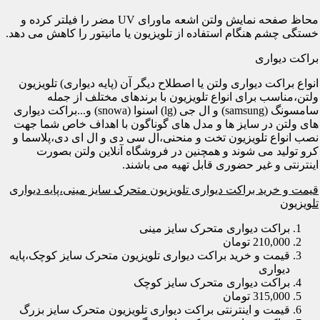
محاظ صفحه نمایش ولتن اشعه ماورای UV مضر را فیلتر کرده و
خستگی چشم هنگام استفاده از تلویزیون یا مانیتور را کاهش می دهد.
براکت دیواری
انواع براکت دیواری ولتن یا اصطلاح دیگر آن (پایه دیواری) تلویزیون
ولتن،مناسب برای انواع تلویزیون با برندهای مختلف از جمله
سامسونگ (samsung) و ال جی (lg) اسنوا (snowa) و...براکت دیواری
های ولتن در سایز ها و مدل های گوناگون با اهداف خاص شما جهت
نصب انواع تلویزیون تخت و منحنی،ال سی دی و ال ای دی،پلاسما و
کرو تولید می شوند و همچنین در فروشگاه آنلاین ولتن بصورت
اینترنتی و غیر حضوری قابل تهیه می باشند.
قیمت و خرید براکت دیواری تلویزیون متحرک سایز مینی،پایه دیواری
تلویزیون
براکت دیواری متحرک سایز مینی
210,000 تومان
قیمت و خرید براکت دیواری تلویزیون متحرک سایز کوچک،پایه
دیواری
براکت دیواری متحرک سایز کوچک
315,000 تومان
قیمت و اینترنتی براکت دیواری تلویزیون متحرک سایز بزرگ