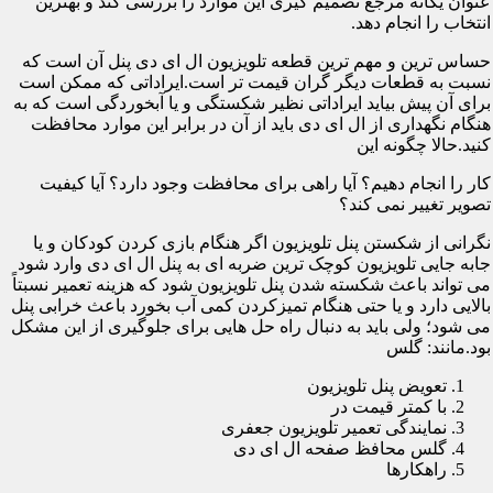
عنوان یگانه مرجع تصمیم گیری این موارد را بررسی کند و بهترین
انتخاب را انجام دهد.
حساس ترین و مهم ترین قطعه تلویزیون ال ای دی پنل آن است که
نسبت به قطعات دیگر گران قیمت تر است.ایراداتی که ممکن است
برای آن پیش بیاید ایراداتی نظیر شکستگی و یا آبخوردگی است که به
هنگام نگهداری از ال ای دی باید از آن در برابر این موارد محافظت
کنید.حالا چگونه این
کار را انجام دهیم؟ آیا راهی برای محافظت وجود دارد؟ آیا کیفیت
تصویر تغییر نمی کند؟
نگرانی از شکستن پنل تلویزیون اگر هنگام بازی کردن کودکان و یا
جابه جایی تلویزیون کوچک ترین ضربه ای به پنل ال ای دی وارد شود
می تواند باعث شکسته شدن پنل تلویزیون شود که هزینه تعمیر نسبتاً
بالایی دارد و یا حتی هنگام تمیزکردن کمی آب بخورد باعث خرابی پنل
می شود؛ ولی باید به دنبال راه حل هایی برای جلوگیری از این مشکل
بود.مانند: گلس
تعویض پنل تلویزیون
با کمتر قیمت در
نمایندگی تعمیر تلویزیون جعفری
گلس محافظ صفحه ال ای دی
راهکارها