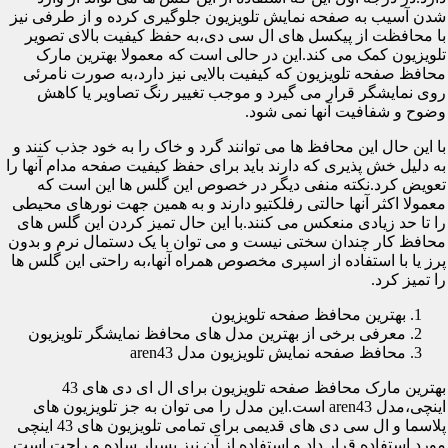
شدن آسیب به صفحه نمایش تلویزیون جلوگیری کرده و از طرفی نیز
با محافظت از پیکسل های ال سی دی،به حفظ کیفیت بالای تصویر
تلویزیون کمک می کند.این در حالی است که معمولا بهترین مارک
محافظ صفحه تلویزیون که کیفیت بالایی نیز دارد،به صورت نامرئی
روی نمایشگر قرار می گیرد و موجب تغییر رنگ تصاویر یا کاهش
وضوح و شفافیت آنها نمی شود.
با این حال این محافظ ها می توانند گرد و خاک را به خود جذب کنند و
به دلیل خش پذیری که دارند باید برای حفظ کیفیت صفحه مدام آنها را
تعویض کرد.نکته منفی دیگر در خصوص این گلس ها این است که
معمولا اکثر آنها حالتی رفلکتیو دارند و به همین جهت نورهای محیطی
را تا حد زیادی منعکس می کنند.با این حال تمیز کردن این گلس های
محافظ کار چندان سختی نیست و می توان با یک دستمال نرم و بدون
پرز یا با استفاده از اسپری مخصوص همراه آنها،به راحتی این گلس ها
را تمیز کرد.
بهترین محافظ صفحه تلویزیون
معرفی برخی از بهترین مدل های محافظ نمایشگر تلویزیون
محافظ صفحه نمایش تلویزیون مدل aren43
بهترین مارک محافظ صفحه تلویزیون برای ال ای دی های 43
اینچی،مدل aren43 است.این مدل را می توان به جز تلویزیون های
پلاسما و ال سی دی های قدیمی برای تمامی تلویزیون های 43 اینچی
مورد استفاده قرار داد و استفاده از آن نیز بسیار ساده و راحت است.