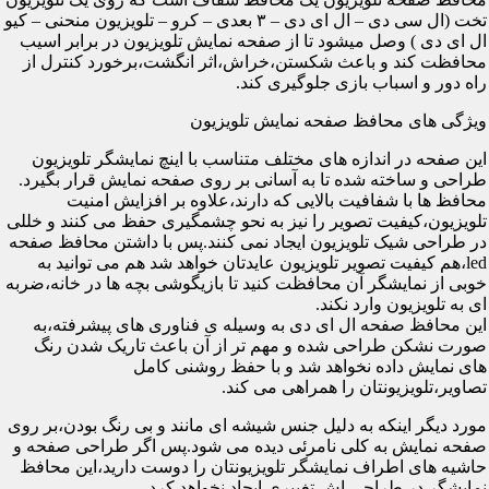
تخت (ال سی دی – ال ای دی – ۳ بعدی – کرو – تلویزیون منحنی – کیو
ال ای دی ) وصل میشود تا از صفحه نمایش تلویزیون در برابر اسیب
محافظت کند و باعث شکستن،خراش،اثر انگشت،برخورد کنترل از
راه دور و اسباب بازی جلوگیری کند.
ویژگی های محافظ صفحه نمایش تلویزیون
این صفحه در اندازه های مختلف متناسب با اینچ نمایشگر تلویزیون
طراحی و ساخته شده تا به آسانی بر روی صفحه نمایش قرار بگیرد.
محافظ ها با شفافیت بالایی که دارند،علاوه بر افزایش امنیت
تلویزیون،کیفیت تصویر را نیز به نحو چشمگیری حفظ می کنند و خللی
در طراحی شیک تلویزیون ایجاد نمی کنند.پس با داشتن محافظ صفحه
led،هم کیفیت تصویر تلویزیون عایدتان خواهد شد هم می توانید به
خوبی از نمایشگر آن محافظت کنید تا بازیگوشی بچه ها در خانه،ضربه
ای به تلویزیون وارد نکند.
این محافظ صفحه ال ای دی به وسیله ی فناوری های پیشرفته،به
صورت نشکن طراحی شده و مهم تر از آن باعث تاریک شدن رنگ
های نمایش داده نخواهد شد و با حفظ روشنی کامل
تصاویر،تلویزیونتان را همراهی می کند.
مورد دیگر اینکه به دلیل جنس شیشه ای مانند و بی رنگ بودن،بر روی
صفحه نمایش به کلی نامرئی دیده می شود.پس اگر طراحی صفحه و
حاشیه های اطراف نمایشگر تلویزیونتان را دوست دارید،این محافظ
نمایشگر در طراحی اش تغییری ایجاد نخواهد کرد.