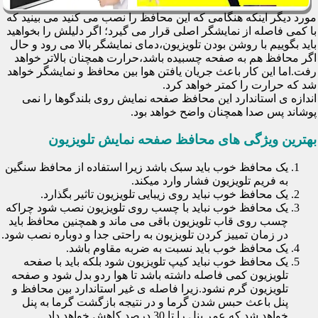
مورد دیگر اینکه هنگامی که این محافظ را نصب می کنید می بینید که
با کمی فاصله از نمایشگر اصلی قرار می گیرد؛ اگر دلیلش را بخواهید
باید بگوییم با روشن بودن تلویزیون،دمای نمایشگر بالا می رود و حال
اگر محافظ هم به صفحه چسبیده باشد،حرارت همچنان بالاتر خواهد
رفت.اما این کار باعث جریان یافتن هوا بین محافظ و نمایشگر خواهد
شد که حرارت را کمتر خواهد کرد.
اندازه ی استاندارد این محافظ صفحه نمایش روی بلندگوها را نمی
پوشاند پس صدا همچنان واضح خواهد بود.
بهترین ویژگی های محافظ صفحه نمایش تلویزیون
یک محافظ خوب باید سبک باشد زیرا استفاده از محافظ سنگین
به فریم تلویزیون فشار وارد میکند.
یک محافظ خوب نباید روی زیبایی تلویزیون تاثیر بگذارد.
یک محافظ خوب نباید با چسب روی تلویزیون نصب شود چراکه
چسب روی قاب تلویزیون باقی می ماند و همچنین محافظ باید
در زمان تمییز کردن تلویزیون به راحتی جدا و دوباره نصب شود.
یک محافظ خوب باید نسبت به ضربه مقاوم باشد.
یک محافظ خوب نباید کیپ تلویزیون شود بلکه باید با صفحه
تلویزیون کمی فاصله داشته باشد تا هوا ردو بدل شود و صفحه
تلویزیون گرم نشود.زیرا فاصله ی غیر استاندارد بین محافظ و
پنل باعث حبس شدن گرما و در نتیجه بازگشت گرما به پنل
خواهد شد که عمر پنل را تا 30 درصد کاهش خواهد داد.