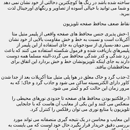
ساخته شده باشد در رنگ ها کوچکترین دخالتی از خود نشان نمی دهد
و شما می توانید با خیالی آسوده از تصاویر و رنگهای اورجینال لذت
ببرید.
نقاط ضعف محافظ صفحه تلویزیون
1-خش پذیری جنس محافظ های صفحه واقعی از پلیمر متیل متا
آکریلات است و نسبت به خط و خش مقاومت بالایی از خود نشان
نمی دهد-بسیاری از سودجویان به جای استفاده از این پلیمر از
پلیمرهای بازیافت شده و فرمول شکسته استفاده می کنند که باعث
زرد شدگی و کدر شدگی محافظ می گردد-البته مسلما همه دوست
دارند به جای اینکه تلویزیونشان خط و خش بردارد این اتفاق برای
محافظشان بیافتد.
2-جذب گرد و خاک معلق در هوا پلی متیل متا آکریلات بعد از جدا شدن
کاور دارای الکتریسیته ساکن می شود و جاذب گرد و خاک؛ که به
مرور زمان این حالت کم و کمتر می شود.
3-رفلکتیو بودن محافظ های صفحه تا حدودی نورهای محیطی را
منعکس می کنند و این یکی از معایب آن هاست که با جابجایی
تلویزیون یا منابع نوری می توان رفلکس را کنترل کرد.
این معایب و محاسن در یک نتیجه گیری منصفانه می تواند مورد
بررسی دقیق خریدار قرار بگیرد.حال خود اوست که می بایست به