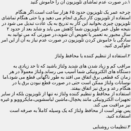
۱.در صورت عدم تماشای تلویزیون آن را خاموش کنید
چرخه عمر یک تلویزیون حدود ۶۵ هزار ساعت است.اگر هنگام
استفاده از تلویزیون کار دیگری انجام می دهید و یا حتی هنگام تماشای
تلویزیون چیزی بخوانید این کار به تدریج به یک عادت تبدیل می شود در
نتیجه طول عمر تلویزیون شما کاهش می یابد و شاید بعد از حدود ۲
سال مجبور به تعمیر یا تعویض آن شوید،در صورتی که می توانید به
سادگی با خاموش کردن تلویزیون در صورت عدم نیاز به آن از این امر
جلوگیری کنید.
۲.استفاده از تنظیم کننده یا محافظ ولتاژ
مراقب کم و زیاد شدن های شدید ولتاژ باشید که تا حد زیادی به
دستگاه های الکترونیکی شما آسیب می رساند.ولتاژ معمولاً در هر
زمان که قطعی برق اتفاق می افتد به طور ناگهانی قطع می شود،اما
نوسانات ولتاژ ممکن است حتی در صورت قطع نبودن برق یا در
هنگام رعد و برق نیز اتفاق بیفتد.
استفاده از محافظ و تنظیم کننده ولتاژ نه تنها از تلویزیون بلکه از سایر
تجهیزات الکترونیکی مانند یخچال،ماشین لباسشویی،مایکروویو و غیره
نیز مراقبت می کند.
پس بهتر است از محافظ ولتاژ که یک وسیله کاملاً به صرفه است
استفاده کنید.
۳.تنظیمات روشنایی