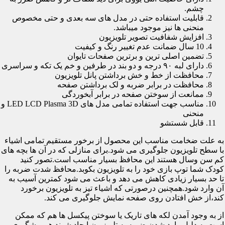
چشم.
قابلیت استفاده حتی در مدل های سه بعدی و حتی مخصوص
منحنی ها نیز موجود میباشد.
افزایش شفافیت تصویر تلویزیون
10 سال ضمانت عدم تغییر رنگ و کیفیت
تضمین اصلی ترین و برترین صفحات تایوان
دارای لبه ۹۰ درجه و دو بند در طرفین و خم یک تکه و سراسری
محافظت از خط و خش برداشتن پانل تلویزیون
محافظت در برابر ضربه و لک برداشتن صفحه
ممانعت از سوختن صفحه در برابر آبخوردگی
مناسب جهت استفاده تمامی مدل های LED LCD Plasma 3D و
منحنی
قابل شستشو
به علت ضخامت مناسب این محصول از برخور مستقیم تمامی اشیاء
با سطح تلویزیون جلوگیری می شود.برای منازلی که در آن ها بچه های
کم سن وسال هستند این محافظ بسیار مناسب است.تصور کنید
کودک شما توپ بازی خود را به تلویزیون بکوبد.محافظ شدت ضربه را
تا حد بسیار زیادی کاهش می دهد و باعث می شود کمترین آسیب به
آن وارد شود.همچنین درصورتی که اشیاء تیز به تلویزیون برخورد
کند،از خش افتادن روی صفحه نمایش جلوگیری می کند.
از به وجود آمدن لکه های تاریک یا سوختن پیکسل ها هم که ممکن
است به دلیل وارد شدن ضربه به تلویزیون ایجاد شوند هم پیشگیری