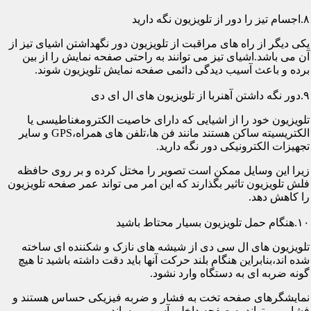
۸.اجسام تیز را دور از تلویزیون نگه دارید
یکی دیگر از راه های مراقبت از تلویزیون دور نگهداشتن اشیای تیز از
آن می باشد.اشیای تیز می توانند به راحتی صفحه نمایش را از بین
برده و باعث آسیب دیدگی دائمی صفحه نمایش تلویزیون شوند.
۹.دور نگه داشتن آهنربا از تلویزیون های ال ای دی
تلویزیون خود را از اشیایی که دارای خاصیت الکترومغناطیسی یا
الکتریسیته ساکن هستند مانند فن ها،تلفن های همراه،GPS و سایر
تجهیزات الکترونیکی دور نگه دارید.
زیرا این وسایل ممکن است تصویر را مختل کرده و بر روی حافظه
فلش تلویزیون تاثیر بگذارند که این امر می تواند عمر صفحه تلویزیون
را کاهش دهد.
۱۰.هنگام حمل تلویزیون بسیار محتاط باشید
تلویزیون های ال سی دی از شیشه های نازک و شکننده ای ساخته
شده اند،بنابراین هنگام بلند حرکت آنها باید دقت داشته باشید تا هیچ
گونه ضربه ای به دستگاه وارد نشود.
نمایشگرهای صفحه تخت به فشار و ضربه فیزیکی حساس هستند و
فشار می تواند به صفحه داخلی آسیب برساند.