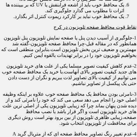
یک محافظ خوب باید از اشعه فرابنفش یا UV که بر بییننده ها
اثرات نا مطلوب می گذارد جلوگیری کند.
یک محافظ خوب نباید بر کارکرد ریموت کنترل اثر بگذارد.
نقاط قوت محافظ صفحه تلویزیون در کرج
1-جلوگیری از آسیب دیدن پنل یا صفحه نمایش تلویزیون پنل تلویزیون
همانطور که در مقاله قبل-چرا محافظ صفحه تلویزیون-گفته شد
مهمترین و ضعیف ترین بخش تلویزیون است.بنابراین منطقی است که
بخواهیم تلویزیون خود را در برابر تهدیدات بالقوه ایمن کنیم.
2-عدم کاهش کیفیت تصویر مسلما یکی از علت های خرید تلویزیون
های جدید کیفیت تصویر بالای آنهاست.با خرید یک محافظ صفحه خوب
می توانیم از کیفیت بالای تصاویر لذت ببریم و نگران از دست دادن
حتی یک پیکسل از تصاویر نباشیم.
3-نامرئی بودن محافظ یک محافظ صفحه خوب علاوه بر اینکه وظیفه
اصلی خود را انجام می دهد سعی می کند که خود را نامرئی کند و از
دیده شدن پنهان بماند چرا که زیبایی تلویزیون یکی از اصلی ترین علت
های خرید تلویزیون است و اگر قرار باشد با نصب محافظ
صفحه،زیبایی ظاهری تلویزیون از بین برود بهتر است روش دیگری
برای محافظت از تلویزیون انتخاب شود.
4-عدم تغییر رنگ تصاویر محافظ صفحه ای که از متریال گرید A