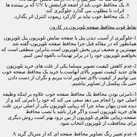
یک محافظ خوب باید از اشعه فرابنفش یا UV که بر بییننده ها
اثرات نا مطلوب می گذارد جلوگیری کند.
یک محافظ خوب نباید بر کارکرد ریموت کنترل اثر بگذارد.
نقاط قوت محافظ صفحه تلویزیون در کارون
1-جلوگیری از آسیب دیدن پنل یا صفحه نمایش تلویزیون پنل تلویزیون
همانطور که در مقاله قبل-چرا محافظ صفحه تلویزیون-گفته شد
مهمترین و ضعیف ترین بخش تلویزیون است.بنابراین منطقی است که
بخواهیم تلویزیون خود را در برابر تهدیدات بالقوه ایمن کنیم.
2-عدم کاهش کیفیت تصویر مسلما یکی از علت های خرید تلویزیون
های جدید کیفیت تصویر بالای آنهاست.با خرید یک محافظ صفحه خوب
می توانیم از کیفیت بالای تصاویر لذت ببریم و نگران از دست دادن
حتی یک پیکسل از تصاویر نباشیم.
3-نامرئی بودن محافظ یک محافظ صفحه خوب علاوه بر اینکه وظیفه
اصلی خود را انجام می دهد سعی می کند که خود را نامرئی کند و از
دیده شدن پنهان بماند چرا که زیبایی تلویزیون یکی از اصلی ترین علت
های خرید تلویزیون است و اگر قرار باشد با نصب محافظ
صفحه،زیبایی ظاهری تلویزیون از بین برود بهتر است روش دیگری
برای محافظت از تلویزیون انتخاب شود.
4-عدم تغییر رنگ تصاویر محافظ صفحه ای که از متریال گرید A