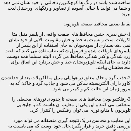
ساخته شده باشد در رنگ ها کوچکترین دخالتی از خود نشان نمی دهد
و شما می توانید با خیالی آسوده از تصاویر و رنگهای اورجینال لذت
ببرید.
نقاط ضعف محافظ صفحه تلویزیون
1-خش پذیری جنس محافظ های صفحه واقعی از پلیمر متیل متا
آکریلات است و نسبت به خط و خش مقاومت بالایی از خود نشان
نمی دهد-بسیاری از سودجویان به جای استفاده از این پلیمر از
پلیمرهای بازیافت شده و فرمول شکسته استفاده می کنند که باعث
زرد شدگی و کدر شدگی محافظ می گردد-البته مسلما همه دوست
دارند به جای اینکه تلویزیونشان خط و خش بردارد این اتفاق برای
محافظشان بیافتد.
2-جذب گرد و خاک معلق در هوا پلی متیل متا آکریلات بعد از جدا شدن
کاور دارای الکتریسیته ساکن می شود و جاذب گرد و خاک؛ که به
مرور زمان این حالت کم و کمتر می شود.
3-رفلکتیو بودن محافظ های صفحه تا حدودی نورهای محیطی را
منعکس می کنند و این یکی از معایب آن هاست که با جابجایی
تلویزیون یا منابع نوری می توان رفلکس را کنترل کرد.
این معایب و محاسن در یک نتیجه گیری منصفانه می تواند مورد
بررسی دقیق خریدار قرار بگیرد.حال خود اوست که می بایست به