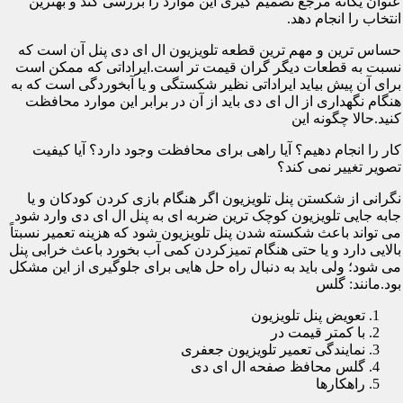
عنوان یگانه مرجع تصمیم گیری این موارد را بررسی کند و بهترین
انتخاب را انجام دهد.
حساس ترین و مهم ترین قطعه تلویزیون ال ای دی پنل آن است که
نسبت به قطعات دیگر گران قیمت تر است.ایراداتی که ممکن است
برای آن پیش بیاید ایراداتی نظیر شکستگی و یا آبخوردگی است که به
هنگام نگهداری از ال ای دی باید از آن در برابر این موارد محافظت
کنید.حالا چگونه این
کار را انجام دهیم؟ آیا راهی برای محافظت وجود دارد؟ آیا کیفیت
تصویر تغییر نمی کند؟
نگرانی از شکستن پنل تلویزیون اگر هنگام بازی کردن کودکان و یا
جابه جایی تلویزیون کوچک ترین ضربه ای به پنل ال ای دی وارد شود
می تواند باعث شکسته شدن پنل تلویزیون شود که هزینه تعمیر نسبتاً
بالایی دارد و یا حتی هنگام تمیزکردن کمی آب بخورد باعث خرابی پنل
می شود؛ ولی باید به دنبال راه حل هایی برای جلوگیری از این مشکل
بود.مانند: گلس
تعویض پنل تلویزیون
با کمتر قیمت در
نمایندگی تعمیر تلویزیون جعفری
گلس محافظ صفحه ال ای دی
راهکارها