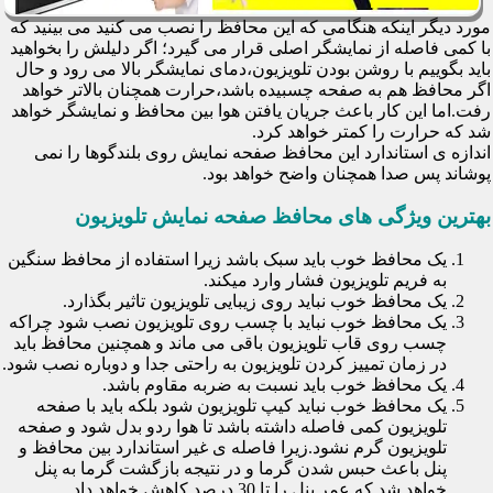
مورد دیگر اینکه هنگامی که این محافظ را نصب می کنید می بینید که
با کمی فاصله از نمایشگر اصلی قرار می گیرد؛ اگر دلیلش را بخواهید
باید بگوییم با روشن بودن تلویزیون،دمای نمایشگر بالا می رود و حال
اگر محافظ هم به صفحه چسبیده باشد،حرارت همچنان بالاتر خواهد
رفت.اما این کار باعث جریان یافتن هوا بین محافظ و نمایشگر خواهد
شد که حرارت را کمتر خواهد کرد.
اندازه ی استاندارد این محافظ صفحه نمایش روی بلندگوها را نمی
پوشاند پس صدا همچنان واضح خواهد بود.
بهترین ویژگی های محافظ صفحه نمایش تلویزیون
یک محافظ خوب باید سبک باشد زیرا استفاده از محافظ سنگین
به فریم تلویزیون فشار وارد میکند.
یک محافظ خوب نباید روی زیبایی تلویزیون تاثیر بگذارد.
یک محافظ خوب نباید با چسب روی تلویزیون نصب شود چراکه
چسب روی قاب تلویزیون باقی می ماند و همچنین محافظ باید
در زمان تمییز کردن تلویزیون به راحتی جدا و دوباره نصب شود.
یک محافظ خوب باید نسبت به ضربه مقاوم باشد.
یک محافظ خوب نباید کیپ تلویزیون شود بلکه باید با صفحه
تلویزیون کمی فاصله داشته باشد تا هوا ردو بدل شود و صفحه
تلویزیون گرم نشود.زیرا فاصله ی غیر استاندارد بین محافظ و
پنل باعث حبس شدن گرما و در نتیجه بازگشت گرما به پنل
خواهد شد که عمر پنل را تا 30 درصد کاهش خواهد داد.