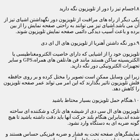
۸.اجسام تیز را دور از تلویزیون نگه دارید
یکی دیگر از راه های مراقبت از تلویزیون دور نگهداشتن اشیای تیز از
آن می باشد.اشیای تیز می توانند به راحتی صفحه نمایش را از بین
برده و باعث آسیب دیدگی دائمی صفحه نمایش تلویزیون شوند.
۹.دور نگه داشتن آهنربا از تلویزیون های ال ای دی
تلویزیون خود را از اشیایی که دارای خاصیت الکترومغناطیسی یا
الکتریسیته ساکن هستند مانند فن ها،تلفن های همراه،GPS و سایر
تجهیزات الکترونیکی دور نگه دارید.
زیرا این وسایل ممکن است تصویر را مختل کرده و بر روی حافظه
فلش تلویزیون تاثیر بگذارند که این امر می تواند عمر صفحه تلویزیون
را کاهش دهد.
۱۰.هنگام حمل تلویزیون بسیار محتاط باشید
تلویزیون های ال سی دی از شیشه های نازک و شکننده ای ساخته
شده اند،بنابراین هنگام بلند حرکت آنها باید دقت داشته باشید تا هیچ
گونه ضربه ای به دستگاه وارد نشود.
نمایشگرهای صفحه تخت به فشار و ضربه فیزیکی حساس هستند و
فشار می تواند به صفحه داخلی آسیب برساند.