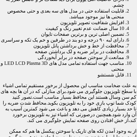
چشم.
قابلیت استفاده حتی در مدل های سه بعدی و حتی مخصوص
منحنی ها نیز موجود میباشد.
افزایش شفافیت تصویر تلویزیون
10 سال ضمانت عدم تغییر رنگ و کیفیت
تضمین اصلی ترین و برترین صفحات تایوان
دارای لبه ۹۰ درجه و دو بند در طرفین و خم یک تکه و سراسری
محافظت از خط و خش برداشتن پانل تلویزیون
محافظت در برابر ضربه و لک برداشتن صفحه
ممانعت از سوختن صفحه در برابر آبخوردگی
مناسب جهت استفاده تمامی مدل های LED LCD Plasma 3D و
منحنی
قابل شستشو
به علت ضخامت مناسب این محصول از برخور مستقیم تمامی اشیاء
با سطح تلویزیون جلوگیری می شود.برای منازلی که در آن ها بچه های
کم سن وسال هستند این محافظ بسیار مناسب است.تصور کنید
کودک شما توپ بازی خود را به تلویزیون بکوبد.محافظ شدت ضربه را
تا حد بسیار زیادی کاهش می دهد و باعث می شود کمترین آسیب به
آن وارد شود.همچنین درصورتی که اشیاء تیز به تلویزیون برخورد
کند،از خش افتادن روی صفحه نمایش جلوگیری می کند.
از به وجود آمدن لکه های تاریک یا سوختن پیکسل ها هم که ممکن
است به دلیل وارد شدن ضربه به تلویزیون ایجاد شوند هم پیشگیری