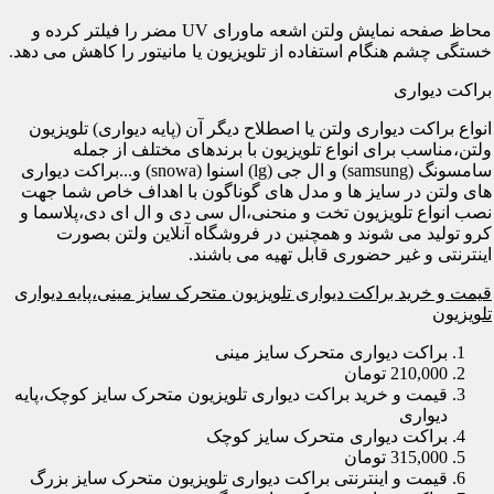
محاظ صفحه نمایش ولتن اشعه ماورای UV مضر را فیلتر کرده و
خستگی چشم هنگام استفاده از تلویزیون یا مانیتور را کاهش می دهد.
براکت دیواری
انواع براکت دیواری ولتن یا اصطلاح دیگر آن (پایه دیواری) تلویزیون
ولتن،مناسب برای انواع تلویزیون با برندهای مختلف از جمله
سامسونگ (samsung) و ال جی (lg) اسنوا (snowa) و...براکت دیواری
های ولتن در سایز ها و مدل های گوناگون با اهداف خاص شما جهت
نصب انواع تلویزیون تخت و منحنی،ال سی دی و ال ای دی،پلاسما و
کرو تولید می شوند و همچنین در فروشگاه آنلاین ولتن بصورت
اینترنتی و غیر حضوری قابل تهیه می باشند.
قیمت و خرید براکت دیواری تلویزیون متحرک سایز مینی،پایه دیواری
تلویزیون
براکت دیواری متحرک سایز مینی
210,000 تومان
قیمت و خرید براکت دیواری تلویزیون متحرک سایز کوچک،پایه
دیواری
براکت دیواری متحرک سایز کوچک
315,000 تومان
قیمت و اینترنتی براکت دیواری تلویزیون متحرک سایز بزرگ