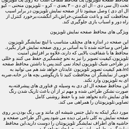
تخت (ال سی دی – ال ای دی – ۳ بعدی – کرو – تلویزیون منحنی – کیو
ال ای دی ) وصل میشود تا از صفحه نمایش تلویزیون در برابر اسیب
محافظت کند و باعث شکستن،خراش،اثر انگشت،برخورد کنترل از
راه دور و اسباب بازی جلوگیری کند.
ویژگی های محافظ صفحه نمایش تلویزیون
این صفحه در اندازه های مختلف متناسب با اینچ نمایشگر تلویزیون
طراحی و ساخته شده تا به آسانی بر روی صفحه نمایش قرار بگیرد.
محافظ ها با شفافیت بالایی که دارند،علاوه بر افزایش امنیت
تلویزیون،کیفیت تصویر را نیز به نحو چشمگیری حفظ می کنند و خللی
در طراحی شیک تلویزیون ایجاد نمی کنند.پس با داشتن محافظ صفحه
led،هم کیفیت تصویر تلویزیون عایدتان خواهد شد هم می توانید به
خوبی از نمایشگر آن محافظت کنید تا بازیگوشی بچه ها در خانه،ضربه
ای به تلویزیون وارد نکند.
این محافظ صفحه ال ای دی به وسیله ی فناوری های پیشرفته،به
صورت نشکن طراحی شده و مهم تر از آن باعث تاریک شدن رنگ
های نمایش داده نخواهد شد و با حفظ روشنی کامل
تصاویر،تلویزیونتان را همراهی می کند.
مورد دیگر اینکه به دلیل جنس شیشه ای مانند و بی رنگ بودن،بر روی
صفحه نمایش به کلی نامرئی دیده می شود.پس اگر طراحی صفحه و
حاشیه های اطراف نمایشگر تلویزیونتان را دوست دارید،این محافظ
نمایشگر در طراحی اش تغییری ایجاد نخواهد کرد.