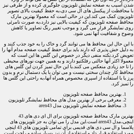
شدن آسیب به صفحه نمایش تلویزیون جلوگیری کرده و از طرفی نیز
با محافظت از پیکسل های ال سی دی،به حفظ کیفیت بالای تصویر
تلویزیون کمک می کند.این در حالی است که معمولا بهترین مارک
محافظ صفحه تلویزیون که کیفیت بالایی نیز دارد،به صورت نامرئی
روی نمایشگر قرار می گیرد و موجب تغییر رنگ تصاویر یا کاهش
وضوح و شفافیت آنها نمی شود.
با این حال این محافظ ها می توانند گرد و خاک را به خود جذب کنند و
به دلیل خش پذیری که دارند باید برای حفظ کیفیت صفحه مدام آنها را
تعویض کرد.نکته منفی دیگر در خصوص این گلس ها این است که
معمولا اکثر آنها حالتی رفلکتیو دارند و به همین جهت نورهای محیطی
را تا حد زیادی منعکس می کنند.با این حال تمیز کردن این گلس های
محافظ کار چندان سختی نیست و می توان با یک دستمال نرم و بدون
پرز یا با استفاده از اسپری مخصوص همراه آنها،به راحتی این گلس ها
را تمیز کرد.
بهترین محافظ صفحه تلویزیون
معرفی برخی از بهترین مدل های محافظ نمایشگر تلویزیون
محافظ صفحه نمایش تلویزیون مدل aren43
بهترین مارک محافظ صفحه تلویزیون برای ال ای دی های 43
اینچی،مدل aren43 است.این مدل را می توان به جز تلویزیون های
پلاسما و ال سی دی های قدیمی برای تمامی تلویزیون های 43 اینچی
مورد استفاده قرار داد و استفاده از آن نیز بسیار ساده و راحت است.