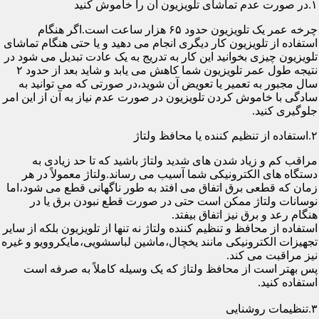
۱.در صورت عدم تماشای تلویزیون آن را خاموش کنید
چرخه عمر یک تلویزیون حدود ۶۵ هزار ساعت است.اگر هنگام
استفاده از تلویزیون کار دیگری انجام می دهید و یا حتی هنگام تماشای
تلویزیون چیزی بخوانید این کار به تدریج به یک عادت تبدیل می شود در
نتیجه طول عمر تلویزیون شما کاهش می یابد و شاید بعد از حدود ۲
سال مجبور به تعمیر یا تعویض آن شوید،در صورتی که می توانید به
سادگی با خاموش کردن تلویزیون در صورت عدم نیاز به آن از این امر
جلوگیری کنید.
۲.استفاده از تنظیم کننده یا محافظ ولتاژ
مراقب کم و زیاد شدن های شدید ولتاژ باشید که تا حد زیادی به
دستگاه های الکترونیکی شما آسیب می رساند.ولتاژ معمولاً در هر
زمان که قطعی برق اتفاق می افتد به طور ناگهانی قطع می شود،اما
نوسانات ولتاژ ممکن است حتی در صورت قطع نبودن برق یا در
هنگام رعد و برق نیز اتفاق بیفتد.
استفاده از محافظ و تنظیم کننده ولتاژ نه تنها از تلویزیون بلکه از سایر
تجهیزات الکترونیکی مانند یخچال،ماشین لباسشویی،مایکروویو و غیره
نیز مراقبت می کند.
پس بهتر است از محافظ ولتاژ که یک وسیله کاملاً به صرفه است
استفاده کنید.
۳.تنظیمات روشنایی