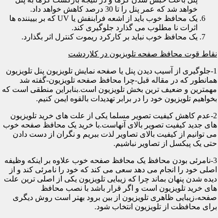
خواهد شد که عمر پنل را تا 30 درصد کاهش خواهد داد.
یک محافظ خوب باید از اشعه فرابنفش یا UV که بر بییننده ها
اثرات نا مطلوب می گذارد جلوگیری کند.
یک محافظ خوب نباید بر کارکرد ریموت کنترل اثر بگذارد.
نقاط قوت محافظ صفحه تلویزیون در کلاردشت
1-جلوگیری از آسیب دیدن پنل یا صفحه نمایش تلویزیون پنل تلویزیون
همانطور که در مقاله قبل-چرا محافظ صفحه تلویزیون-گفته شد
مهمترین و ضعیف ترین بخش تلویزیون است.بنابراین منطقی است که
بخواهیم تلویزیون خود را در برابر تهدیدات بالقوه ایمن کنیم.
2-عدم کاهش کیفیت تصویر مسلما یکی از علت های خرید تلویزیون
های جدید کیفیت تصویر بالای آنهاست.با خرید یک محافظ صفحه خوب
می توانیم از کیفیت بالای تصاویر لذت ببریم و نگران از دست دادن
حتی یک پیکسل از تصاویر نباشیم.
3-نامرئی بودن محافظ یک محافظ صفحه خوب علاوه بر اینکه وظیفه
اصلی خود را انجام می دهد سعی می کند که خود را نامرئی کند و از
دیده شدن پنهان بماند چرا که زیبایی تلویزیون یکی از اصلی ترین علت
های خرید تلویزیون است و اگر قرار باشد با نصب محافظ
صفحه،زیبایی ظاهری تلویزیون از بین برود بهتر است روش دیگری
برای محافظت از تلویزیون انتخاب شود.