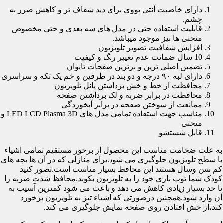
دارای خاصیت آنتی یووی برای دید شفاف تر و کاهش ضرر به
چشم.
قابلیت استفاده حتی در مدل های سه بعدی و حتی مخصوص
منحنی ها نیز موجود میباشد.
افزایش شفافیت تصویر تلویزیون
10 سال ضمانت عدم تغییر رنگ و کیفیت
تضمین اصلی ترین و برترین صفحات تایوان
دارای لبه ۹۰ درجه و دو بند در طرفین و خم یک تکه و سراسری
محافظت از خط و خش برداشتن پانل تلویزیون
محافظت در برابر ضربه و لک برداشتن صفحه
ممانعت از سوختن صفحه در برابر آبخوردگی
مناسب جهت استفاده تمامی مدل های LED LCD Plasma 3D و
منحنی
قابل شستشو
به علت ضخامت مناسب این محصول از برخور مستقیم تمامی اشیاء
با سطح تلویزیون جلوگیری می شود.برای منازلی که در آن ها بچه های
کم سن وسال هستند این محافظ بسیار مناسب است.تصور کنید
کودک شما توپ بازی خود را به تلویزیون بکوبد.محافظ شدت ضربه را
تا حد بسیار زیادی کاهش می دهد و باعث می شود کمترین آسیب به
آن وارد شود.همچنین درصورتی که اشیاء تیز به تلویزیون برخورد
کند،از خش افتادن روی صفحه نمایش جلوگیری می کند.