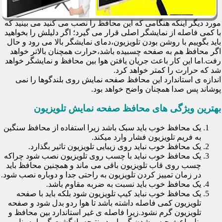
مورد دیگر اینکه هنگامی که این محافظ را نصب می کنید می بینید که
با کمی فاصله از نمایشگر اصلی قرار می گیرد؛ اگر دلیلش را بخواهید
باید بگوییم با روشن بودن تلویزیون،دمای نمایشگر بالا می رود و حال
اگر محافظ هم به صفحه چسبیده باشد،حرارت همچنان بالاتر خواهد
رفت.اما این کار باعث جریان یافتن هوا بین محافظ و نمایشگر خواهد
شد که حرارت را کمتر خواهد کرد.
اندازه ی استاندارد این محافظ صفحه نمایش روی بلندگوها را نمی
پوشاند پس صدا همچنان واضح خواهد بود.
بهترین ویژگی های محافظ صفحه نمایش تلویزیون
یک محافظ خوب باید سبک باشد زیرا استفاده از محافظ سنگین
به فریم تلویزیون فشار وارد میکند.
یک محافظ خوب نباید روی زیبایی تلویزیون تاثیر بگذارد.
یک محافظ خوب نباید با چسب روی تلویزیون نصب شود چراکه
چسب روی قاب تلویزیون باقی می ماند و همچنین محافظ باید
در زمان تمییز کردن تلویزیون به راحتی جدا و دوباره نصب شود.
یک محافظ خوب باید نسبت به ضربه مقاوم باشد.
یک محافظ خوب نباید کیپ تلویزیون شود بلکه باید با صفحه
تلویزیون کمی فاصله داشته باشد تا هوا ردو بدل شود و صفحه
تلویزیون گرم نشود.زیرا فاصله ی غیر استاندارد بین محافظ و
پنل باعث حبس شدن گرما و در نتیجه بازگشت گرما به پنل