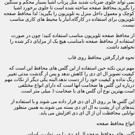
نمی تواند جلوی ضربات شدید مثل پرتاب اشیا بسیار محکم و سنگین
را بگیرید.محافظ صفحه ساخته شده است تا جلوی برخورد اشیا
کوچک و معمول داخل منزل به تلویزیون را بگیرید؛ لذا محافظ صفحه
تلویزیون برای استفاده در کارگاه،انبار یا محیط های کاری مناسب
نیست.
از محافظ صفحه تلویزیون مناسب استفاده کنید؛ چون در صورت
استفاده از محافظ صفحه نامناسب هیچ یک از مزایای ذکر شده را
نخواهید داشت.
نحوه قرارگرفتن محافظ روی قاب
مهم ترین نکته حین استفاده از این گلس های محافظ این است که
کیفیت تصویر ال ای دی را کاهش ندهد و پس از گذشت مدتی تغییر
رنگ نداده و کیفیت خود را از دست ندهد.البته یکی دیگر از نکات مهم
درباره این گلس ها ضخامت آنها است که دارای انواع مختلفی
است.بهترین نوع آن گلس های با ضخامت 3 میلی متر است.
این گلس ها بر روی ال ای دی قرار داده می شوند و با استفاده از
بندهای آن از پشت به ال ای دی بسته می شوند.به همین منظور
توانایی محافظت آن از ال ای دی افزایش می یابد.
انواع محافظ صفحه
گلس های محافظ صفحه ال ای دی را می توان بر اساس