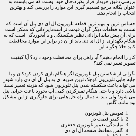
بررسی دقیق خریدار قرار بگیرد.حال خود اوست که می بایست به
عنوان یگانه مرجع تصمیم گیری این موارد را بررسی کند و بهترین
انتخاب را انجام دهد.
حساس ترین و مهم ترین قطعه تلویزیون ال ای دی پنل آن است که
نسبت به قطعات دیگر گران قیمت تر است.ایراداتی که ممکن است
برای آن پیش بیاید ایراداتی نظیر شکستگی و یا آبخوردگی است که به
هنگام نگهداری از ال ای دی باید از آن در برابر این موارد محافظت
کنید.حالا چگونه این
کار را انجام دهیم؟ آیا راهی برای محافظت وجود دارد؟ آیا کیفیت
تصویر تغییر نمی کند؟
نگرانی از شکستن پنل تلویزیون اگر هنگام بازی کردن کودکان و یا
جابه جایی تلویزیون کوچک ترین ضربه ای به پنل ال ای دی وارد شود
می تواند باعث شکسته شدن پنل تلویزیون شود که هزینه تعمیر نسبتاً
بالایی دارد و یا حتی هنگام تمیزکردن کمی آب بخورد باعث خرابی پنل
می شود؛ ولی باید به دنبال راه حل هایی برای جلوگیری از این مشکل
بود.مانند: گلس
تعویض پنل تلویزیون
با کمتر قیمت در
نمایندگی تعمیر تلویزیون جعفری
گلس محافظ صفحه ال ای دی