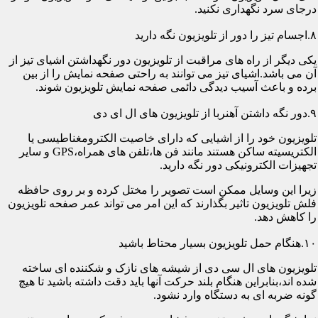
درجای سرد نگهداری نکنید.
۸.اجسام تیز را دور از تلویزیون نگه دارید
یکی دیگر از راه های مراقبت از تلویزیون دور نگهداشتن اشیای تیز از
آن می باشد.اشیای تیز می توانند به راحتی صفحه نمایش را از بین
برده و باعث آسیب دیدگی دائمی صفحه نمایش تلویزیون شوند.
۹.دور نگه داشتن آهنربا از تلویزیون های ال ای دی
تلویزیون خود را از اشیایی که دارای خاصیت الکترومغناطیسی یا
الکتریسیته ساکن هستند مانند فن ها،تلفن های همراه،GPS و سایر
تجهیزات الکترونیکی دور نگه دارید.
زیرا این وسایل ممکن است تصویر را مختل کرده و بر روی حافظه
فلش تلویزیون تاثیر بگذارند که این امر می تواند عمر صفحه تلویزیون
را کاهش دهد.
۱۰.هنگام حمل تلویزیون بسیار محتاط باشید
تلویزیون های ال سی دی از شیشه های نازک و شکننده ای ساخته
شده اند،بنابراین هنگام بلند حرکت آنها باید دقت داشته باشید تا هیچ
گونه ضربه ای به دستگاه وارد نشود.