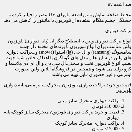
ضد اشعه uv
محاظ صفحه نمایش ولتن اشعه ماورای UV مضر را فیلتر کرده و
خستگی چشم هنگام استفاده از تلویزیون یا مانیتور را کاهش می دهد.
براکت دیواری
انواع براکت دیواری ولتن یا اصطلاح دیگر آن (پایه دیواری) تلویزیون
ولتن،مناسب برای انواع تلویزیون با برندهای مختلف از جمله
سامسونگ (samsung) و ال جی (lg) اسنوا (snowa) و...براکت دیواری
های ولتن در سایز ها و مدل های گوناگون با اهداف خاص شما جهت
نصب انواع تلویزیون تخت و منحنی،ال سی دی و ال ای دی،پلاسما و
کرو تولید می شوند و همچنین در فروشگاه آنلاین ولتن بصورت
اینترنتی و غیر حضوری قابل تهیه می باشند.
قیمت و خرید براکت دیواری تلویزیون متحرک سایز مینی،پایه دیواری
تلویزیون
براکت دیواری متحرک سایز مینی
210,000 تومان
قیمت و خرید براکت دیواری تلویزیون متحرک سایز کوچک،پایه
دیواری
براکت دیواری متحرک سایز کوچک
315,000 تومان