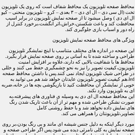
محافظ صفحه تلویزیون یک محافظ شفاف است که روی یک تلویزیون
تخت (ال سی دی – ال ای دی – ۳ بعدی – کرو – تلویزیون منحنی – کیو
ال ای دی ) وصل میشود تا از صفحه نمایش تلویزیون در برابر اسیب
محافظت کند و باعث شکستن،خراش،اثر انگشت،برخورد کنترل از
راه دور و اسباب بازی جلوگیری کند.
ویژگی های محافظ صفحه نمایش تلویزیون
این صفحه در اندازه های مختلف متناسب با اینچ نمایشگر تلویزیون
طراحی و ساخته شده تا به آسانی بر روی صفحه نمایش قرار بگیرد.
محافظ ها با شفافیت بالایی که دارند،علاوه بر افزایش امنیت
تلویزیون،کیفیت تصویر را نیز به نحو چشمگیری حفظ می کنند و خللی
در طراحی شیک تلویزیون ایجاد نمی کنند.پس با داشتن محافظ صفحه
led،هم کیفیت تصویر تلویزیون عایدتان خواهد شد هم می توانید به
خوبی از نمایشگر آن محافظت کنید تا بازیگوشی بچه ها در خانه،ضربه
ای به تلویزیون وارد نکند.
این محافظ صفحه ال ای دی به وسیله ی فناوری های پیشرفته،به
صورت نشکن طراحی شده و مهم تر از آن باعث تاریک شدن رنگ
های نمایش داده نخواهد شد و با حفظ روشنی کامل
تصاویر،تلویزیونتان را همراهی می کند.
مورد دیگر اینکه به دلیل جنس شیشه ای مانند و بی رنگ بودن،بر روی
صفحه نمایش به کلی نامرئی دیده می شود.پس اگر طراحی صفحه و