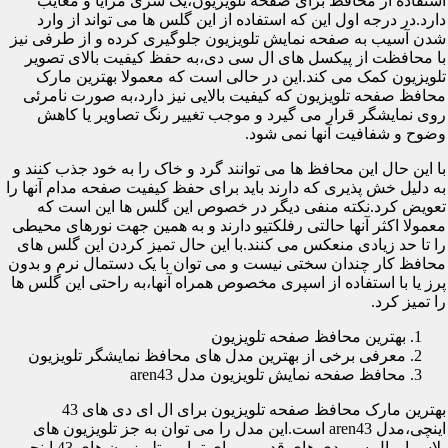
استفاده از محافظ برای صفحه تلویزیون،یک سری مزایا و معایب
دارد.در درجه اول این که استفاده از این گلس ها می تواند از وارد
شدن آسیب به صفحه نمایش تلویزیون جلوگیری کرده و از طرفی نیز
با محافظت از پیکسل های ال سی دی،به حفظ کیفیت بالای تصویر
تلویزیون کمک می کند.این در حالی است که معمولا بهترین مارک
محافظ صفحه تلویزیون که کیفیت بالایی نیز دارد،به صورت نامرئی
روی نمایشگر قرار می گیرد و موجب تغییر رنگ تصاویر یا کاهش
وضوح و شفافیت آنها نمی شود.
با این حال این محافظ ها می توانند گرد و خاک را به خود جذب کنند و
به دلیل خش پذیری که دارند باید برای حفظ کیفیت صفحه مدام آنها را
تعویض کرد.نکته منفی دیگر در خصوص این گلس ها این است که
معمولا اکثر آنها حالتی رفلکتیو دارند و به همین جهت نورهای محیطی
را تا حد زیادی منعکس می کنند.با این حال تمیز کردن این گلس های
محافظ کار چندان سختی نیست و می توان با یک دستمال نرم و بدون
پرز یا با استفاده از اسپری مخصوص همراه آنها،به راحتی این گلس ها
را تمیز کرد.
بهترین محافظ صفحه تلویزیون
معرفی برخی از بهترین مدل های محافظ نمایشگر تلویزیون
محافظ صفحه نمایش تلویزیون مدل aren43
بهترین مارک محافظ صفحه تلویزیون برای ال ای دی های 43
اینچی،مدل aren43 است.این مدل را می توان به جز تلویزیون های
پلاسما و ال سی دی های قدیمی برای تمامی تلویزیون های 43 اینچی