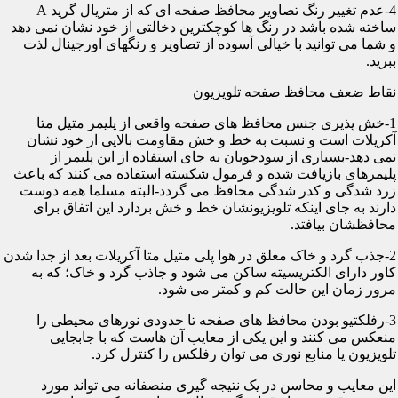
4-عدم تغییر رنگ تصاویر محافظ صفحه ای که از متریال گرید A
ساخته شده باشد در رنگ ها کوچکترین دخالتی از خود نشان نمی دهد
و شما می توانید با خیالی آسوده از تصاویر و رنگهای اورجینال لذت
ببرید.
نقاط ضعف محافظ صفحه تلویزیون
1-خش پذیری جنس محافظ های صفحه واقعی از پلیمر متیل متا
آکریلات است و نسبت به خط و خش مقاومت بالایی از خود نشان
نمی دهد-بسیاری از سودجویان به جای استفاده از این پلیمر از
پلیمرهای بازیافت شده و فرمول شکسته استفاده می کنند که باعث
زرد شدگی و کدر شدگی محافظ می گردد-البته مسلما همه دوست
دارند به جای اینکه تلویزیونشان خط و خش بردارد این اتفاق برای
محافظشان بیافتد.
2-جذب گرد و خاک معلق در هوا پلی متیل متا آکریلات بعد از جدا شدن
کاور دارای الکتریسیته ساکن می شود و جاذب گرد و خاک؛ که به
مرور زمان این حالت کم و کمتر می شود.
3-رفلکتیو بودن محافظ های صفحه تا حدودی نورهای محیطی را
منعکس می کنند و این یکی از معایب آن هاست که با جابجایی
تلویزیون یا منابع نوری می توان رفلکس را کنترل کرد.
این معایب و محاسن در یک نتیجه گیری منصفانه می تواند مورد