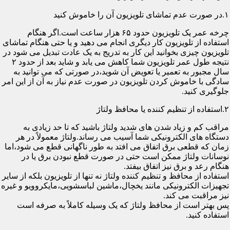
۱.در صورت عدم تماشای تلویزیون آن را خاموش کنید
چرخه عمر یک تلویزیون حدود ۶۵ هزار ساعت است.اگر هنگام
استفاده از تلویزیون کار دیگری انجام می دهید و یا حتی هنگام تماشای
تلویزیون چیزی بخوانید این کار به تدریج به یک عادت تبدیل می شود در
نتیجه طول عمر تلویزیون شما کاهش می یابد و شاید بعد از حدود ۲
سال مجبور به تعمیر یا تعویض آن شوید،در صورتی که می توانید به
سادگی با خاموش کردن تلویزیون در صورت عدم نیاز به آن از این امر
جلوگیری کنید.
۲.استفاده از تنظیم کننده یا محافظ ولتاژ
مراقب کم و زیاد شدن های شدید ولتاژ باشید که تا حد زیادی به
دستگاه های الکترونیکی شما آسیب می رساند.ولتاژ معمولاً در هر
زمان که قطعی برق اتفاق می افتد به طور ناگهانی قطع می شود،اما
نوسانات ولتاژ ممکن است حتی در صورت قطع نبودن برق یا در
هنگام رعد و برق نیز اتفاق بیفتد.
استفاده از محافظ و تنظیم کننده ولتاژ نه تنها از تلویزیون بلکه از سایر
تجهیزات الکترونیکی مانند یخچال،ماشین لباسشویی،مایکروویو و غیره
نیز مراقبت می کند.
پس بهتر است از محافظ ولتاژ که یک وسیله کاملاً به صرفه است
استفاده کنید.