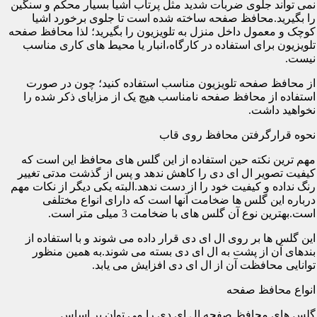
نمی تواند جلوی ضربات شدید مثل پرتاب اشیا بسیار محکم و سنگین
را بگیرید.محافظ صفحه ساخته شده است تا جلوی برخورد اشیا
کوچک و معمول داخل منزل به تلویزیون را بگیرید؛ لذا محافظ صفحه
تلویزیون برای استفاده در کارگاه،انبار یا محیط های کاری مناسب
نیست.
از محافظ صفحه تلویزیون مناسب استفاده کنید؛ چون در صورت
استفاده از محافظ صفحه نامناسب هیچ یک از مزایای ذکر شده را
نخواهید داشت.
نحوه قرارگرفتن محافظ روی قاب
مهم ترین نکته حین استفاده از این گلس های محافظ این است که
کیفیت تصویر ال ای دی را کاهش ندهد و پس از گذشت مدتی تغییر
رنگ نداده و کیفیت خود را از دست ندهد.البته یکی دیگر از نکات مهم
درباره این گلس ها ضخامت آنها است که دارای انواع مختلفی
است.بهترین نوع آن گلس های با ضخامت 3 میلی متر است.
این گلس ها بر روی ال ای دی قرار داده می شوند و با استفاده از
بندهای آن از پشت به ال ای دی بسته می شوند.به همین منظور
توانایی محافظت آن از ال ای دی افزایش می یابد.
انواع محافظ صفحه
گلس های محافظ صفحه ال ای دی را می توان بر اساس