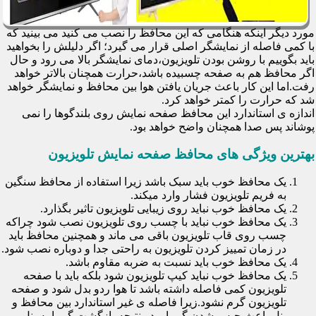
مورد دیگر اینکه هنگامی که این محافظ را نصب می کنید می بینید که
با کمی فاصله از نمایشگر اصلی قرار می گیرد؛ اگر دلیلش را بخواهید
باید بگوییم با روشن بودن تلویزیون،دمای نمایشگر بالا می رود و حال
اگر محافظ هم به صفحه چسبیده باشد،حرارت همچنان بالاتر خواهد
رفت.اما این کار باعث جریان یافتن هوا بین محافظ و نمایشگر خواهد
شد که حرارت را کمتر خواهد کرد.
اندازه ی استاندارد این محافظ صفحه نمایش روی بلندگوها را نمی
پوشاند پس صدا همچنان واضح خواهد بود.
بهترین ویژگی های محافظ صفحه نمایش تلویزیون
یک محافظ خوب باید سبک باشد زیرا استفاده از محافظ سنگین
به فریم تلویزیون فشار وارد میکند.
یک محافظ خوب نباید روی زیبایی تلویزیون تاثیر بگذارد.
یک محافظ خوب نباید با چسب روی تلویزیون نصب شود چراکه
چسب روی قاب تلویزیون باقی می ماند و همچنین محافظ باید
در زمان تمییز کردن تلویزیون به راحتی جدا و دوباره نصب شود.
یک محافظ خوب باید نسبت به ضربه مقاوم باشد.
یک محافظ خوب نباید کیپ تلویزیون شود بلکه باید با صفحه
تلویزیون کمی فاصله داشته باشد تا هوا ردو بدل شود و صفحه
تلویزیون گرم نشود.زیرا فاصله ی غیر استاندارد بین محافظ و
پنل باعث حبس شدن گرما و در نتیجه بازگشت گرما به پنل