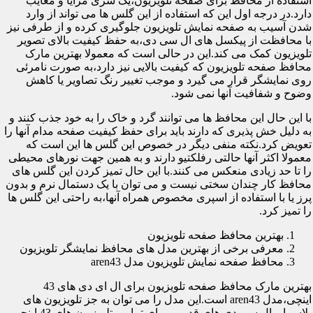
استفاده از محافظ برای صفحه تلویزیون،یک سری مزایا و معایب
دارد.در درجه اول این که استفاده از این گلس ها می تواند از وارد
شدن آسیب به صفحه نمایش تلویزیون جلوگیری کرده و از طرفی نیز
با محافظت از پیکسل های ال سی دی،به حفظ کیفیت بالای تصویر
تلویزیون کمک می کند.این در حالی است که معمولا بهترین مارک
محافظ صفحه تلویزیون که کیفیت بالایی نیز دارد،به صورت نامرئی
روی نمایشگر قرار می گیرد و موجب تغییر رنگ تصاویر یا کاهش
وضوح و شفافیت آنها نمی شود.
با این حال این محافظ ها می توانند گرد و خاک را به خود جذب کنند و
به دلیل خش پذیری که دارند باید برای حفظ کیفیت صفحه مدام آنها را
تعویض کرد.نکته منفی دیگر در خصوص این گلس ها این است که
معمولا اکثر آنها حالتی رفلکتیو دارند و به همین جهت نورهای محیطی
را تا حد زیادی منعکس می کنند.با این حال تمیز کردن این گلس های
محافظ کار چندان سختی نیست و می توان با یک دستمال نرم و بدون
پرز یا با استفاده از اسپری مخصوص همراه آنها،به راحتی این گلس ها
را تمیز کرد.
بهترین محافظ صفحه تلویزیون
معرفی برخی از بهترین مدل های محافظ نمایشگر تلویزیون
محافظ صفحه نمایش تلویزیون مدل aren43
بهترین مارک محافظ صفحه تلویزیون برای ال ای دی های 43
اینچی،مدل aren43 است.این مدل را می توان به جز تلویزیون های
پلاسما و ال سی دی های قدیمی برای تمامی تلویزیون های 43 اینچی