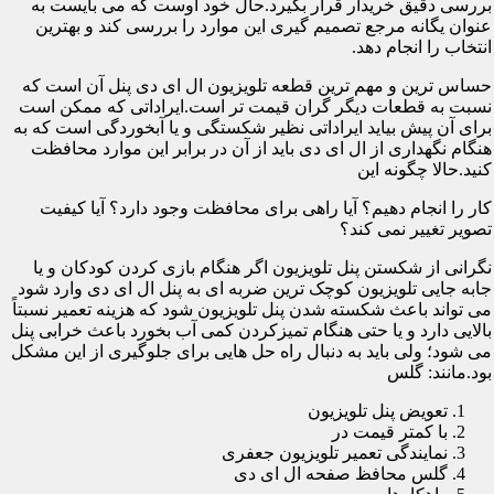
بررسی دقیق خریدار قرار بگیرد.حال خود اوست که می بایست به
عنوان یگانه مرجع تصمیم گیری این موارد را بررسی کند و بهترین
انتخاب را انجام دهد.
حساس ترین و مهم ترین قطعه تلویزیون ال ای دی پنل آن است که
نسبت به قطعات دیگر گران قیمت تر است.ایراداتی که ممکن است
برای آن پیش بیاید ایراداتی نظیر شکستگی و یا آبخوردگی است که به
هنگام نگهداری از ال ای دی باید از آن در برابر این موارد محافظت
کنید.حالا چگونه این
کار را انجام دهیم؟ آیا راهی برای محافظت وجود دارد؟ آیا کیفیت
تصویر تغییر نمی کند؟
نگرانی از شکستن پنل تلویزیون اگر هنگام بازی کردن کودکان و یا
جابه جایی تلویزیون کوچک ترین ضربه ای به پنل ال ای دی وارد شود
می تواند باعث شکسته شدن پنل تلویزیون شود که هزینه تعمیر نسبتاً
بالایی دارد و یا حتی هنگام تمیزکردن کمی آب بخورد باعث خرابی پنل
می شود؛ ولی باید به دنبال راه حل هایی برای جلوگیری از این مشکل
بود.مانند: گلس
تعویض پنل تلویزیون
با کمتر قیمت در
نمایندگی تعمیر تلویزیون جعفری
گلس محافظ صفحه ال ای دی