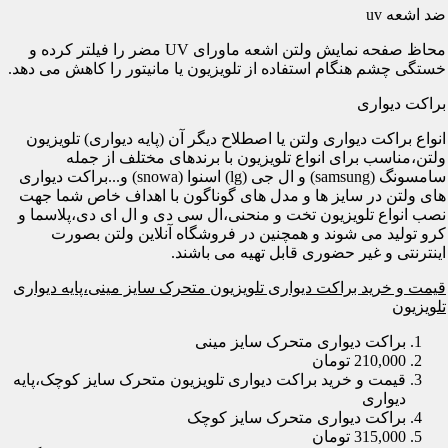
ضد اشعه uv
محاظ صفحه نمایش ولتن اشعه ماورای UV مضر را فیلتر کرده و
خستگی چشم هنگام استفاده از تلویزیون یا مانیتور را کاهش می دهد.
براکت دیواری
انواع براکت دیواری ولتن یا اصطلاح دیگر آن (پایه دیواری) تلویزیون
ولتن،مناسب برای انواع تلویزیون با برندهای مختلف از جمله
سامسونگ (samsung) و ال جی (lg) اسنوا (snowa) و...براکت دیواری
های ولتن در سایز ها و مدل های گوناگون با اهداف خاص شما جهت
نصب انواع تلویزیون تخت و منحنی،ال سی دی و ال ای دی،پلاسما و
کرو تولید می شوند و همچنین در فروشگاه آنلاین ولتن بصورت
اینترنتی و غیر حضوری قابل تهیه می باشند.
قیمت و خرید براکت دیواری تلویزیون متحرک سایز مینی،پایه دیواری
تلویزیون
براکت دیواری متحرک سایز مینی
210,000 تومان
قیمت و خرید براکت دیواری تلویزیون متحرک سایز کوچک،پایه
دیواری
براکت دیواری متحرک سایز کوچک
315,000 تومان