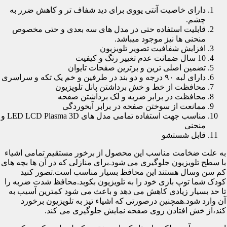
دارای خاصیت آنتی یووی برای دید شفاف تر و کاهش ضرر به
چشم.
قابلیت استفاده حتی در مدل های سه بعدی و حتی مخصوص
منحنی ها نیز موجود میباشد.
افزایش شفافیت تصویر تلویزیون
10 سال ضمانت عدم تغییر رنگ و کیفیت
تضمین اصلی ترین و برترین صفحات تایوان
دارای لبه ۹۰ درجه و دو بند در طرفین و خم یک تکه و سراسری
محافظت از خط و خش برداشتن پانل تلویزیون
محافظت در برابر ضربه و لک برداشتن صفحه
ممانعت از سوختن صفحه در برابر آبخوردگی
مناسب جهت استفاده تمامی مدل های LED LCD Plasma 3D و
منحنی
قابل شستشو
به علت ضخامت مناسب این محصول از برخور مستقیم تمامی اشیاء
با سطح تلویزیون جلوگیری می شود.برای منازلی که در آن ها بچه های
کم سن وسال هستند این محافظ بسیار مناسب است.تصور کنید
کودک شما توپ بازی خود را به تلویزیون بکوبد.محافظ شدت ضربه را
تا حد بسیار زیادی کاهش می دهد و باعث می شود کمترین آسیب به
آن وارد شود.همچنین درصورتی که اشیاء تیز به تلویزیون برخورد
کند،از خش افتادن روی صفحه نمایش جلوگیری می کند.