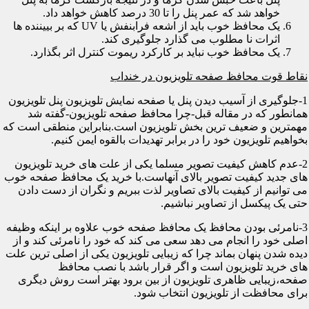
خواهد شد که عمر پنل را تا 30 درصد کاهش خواهد داد.
یک محافظ خوب باید از اشعه فرابنفش یا UV که بر بییننده ها
اثرات نا مطلوب می گذارد جلوگیری کند.
یک محافظ خوب نباید بر کارکرد ریموت کنترل اثر بگذارد.
نقاط قوت محافظ صفحه تلویزیون در خنداب
1-جلوگیری از آسیب دیدن پنل یا صفحه نمایش تلویزیون پنل تلویزیون
همانطور که در مقاله قبل-چرا محافظ صفحه تلویزیون-گفته شد
مهمترین و ضعیف ترین بخش تلویزیون است.بنابراین منطقی است که
بخواهیم تلویزیون خود را در برابر تهدیدات بالقوه ایمن کنیم.
2-عدم کاهش کیفیت تصویر مسلما یکی از علت های خرید تلویزیون
های جدید کیفیت تصویر بالای آنهاست.با خرید یک محافظ صفحه خوب
می توانیم از کیفیت بالای تصاویر لذت ببریم و نگران از دست دادن
حتی یک پیکسل از تصاویر نباشیم.
3-نامرئی بودن محافظ یک محافظ صفحه خوب علاوه بر اینکه وظیفه
اصلی خود را انجام می دهد سعی می کند که خود را نامرئی کند و از
دیده شدن پنهان بماند چرا که زیبایی تلویزیون یکی از اصلی ترین علت
های خرید تلویزیون است و اگر قرار باشد با نصب محافظ
صفحه،زیبایی ظاهری تلویزیون از بین برود بهتر است روش دیگری
برای محافظت از تلویزیون انتخاب شود.