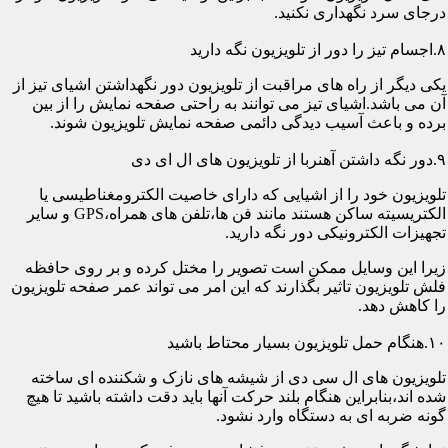
درجای سرد نگهداری نکنید.
۸.اجسام تیز را دور از تلویزیون نگه دارید
یکی دیگر از راه های مراقبت از تلویزیون دور نگهداشتن اشیای تیز از
آن می باشد.اشیای تیز می توانند به راحتی صفحه نمایش را از بین
برده و باعث آسیب دیدگی دائمی صفحه نمایش تلویزیون شوند.
۹.دور نگه داشتن آهنربا از تلویزیون های ال ای دی
تلویزیون خود را از اشیایی که دارای خاصیت الکترومغناطیسی یا
الکتریسیته ساکن هستند مانند فن ها،تلفن های همراه،GPS و سایر
تجهیزات الکترونیکی دور نگه دارید.
زیرا این وسایل ممکن است تصویر را مختل کرده و بر روی حافظه
فلش تلویزیون تاثیر بگذارند که این امر می تواند عمر صفحه تلویزیون
را کاهش دهد.
۱۰.هنگام حمل تلویزیون بسیار محتاط باشید
تلویزیون های ال سی دی از شیشه های نازک و شکننده ای ساخته
شده اند،بنابراین هنگام بلند حرکت آنها باید دقت داشته باشید تا هیچ
گونه ضربه ای به دستگاه وارد نشود.