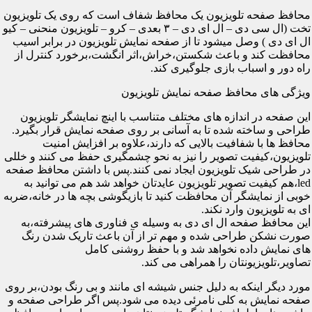
محافظ صفحه تلویزیون یک محافظ شفاف است که روی یک تلویزیون
تخت (ال سی دی – ال ای دی – ۳ بعدی – کرو – تلویزیون منحنی – کیو
ال ای دی ) وصل میشود تا از صفحه نمایش تلویزیون در برابر اسیب
محافظت کند و باعث شکستن،خراش،اثر انگشت،برخورد کنترل از
راه دور و اسباب بازی جلوگیری کند.
ویژگی های محافظ صفحه نمایش تلویزیون
این صفحه در اندازه های مختلف متناسب با اینچ نمایشگر تلویزیون
طراحی و ساخته شده تا به آسانی بر روی صفحه نمایش قرار بگیرد.
محافظ ها با شفافیت بالایی که دارند،علاوه بر افزایش امنیت
تلویزیون،کیفیت تصویر را نیز به نحو چشمگیری حفظ می کنند و خللی
در طراحی شیک تلویزیون ایجاد نمی کنند.پس با داشتن محافظ صفحه
led،هم کیفیت تصویر تلویزیون عایدتان خواهد شد هم می توانید به
خوبی از نمایشگر آن محافظت کنید تا بازیگوشی بچه ها در خانه،ضربه
ای به تلویزیون وارد نکند.
این محافظ صفحه ال ای دی به وسیله ی فناوری های پیشرفته،به
صورت نشکن طراحی شده و مهم تر از آن باعث تاریک شدن رنگ
های نمایش داده نخواهد شد و با حفظ روشنی کامل
تصاویر،تلویزیونتان را همراهی می کند.
مورد دیگر اینکه به دلیل جنس شیشه ای مانند و بی رنگ بودن،بر روی
صفحه نمایش به کلی نامرئی دیده می شود.پس اگر طراحی صفحه و