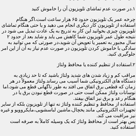
۱.در صورت عدم تماشای تلویزیون آن را خاموش کنید
چرخه عمر یک تلویزیون حدود ۶۵ هزار ساعت است.اگر هنگام
استفاده از تلویزیون کار دیگری انجام می دهید و یا حتی هنگام تماشای
تلویزیون چیزی بخوانید این کار به تدریج به یک عادت تبدیل می شود در
نتیجه طول عمر تلویزیون شما کاهش می یابد و شاید بعد از حدود ۲
سال مجبور به تعمیر یا تعویض آن شوید،در صورتی که می توانید به
سادگی با خاموش کردن تلویزیون در صورت عدم نیاز به آن از این امر
جلوگیری کنید.
۲.استفاده از تنظیم کننده یا محافظ ولتاژ
مراقب کم و زیاد شدن های شدید ولتاژ باشید که تا حد زیادی به
دستگاه های الکترونیکی شما آسیب می رساند.ولتاژ معمولاً در هر
زمان که قطعی برق اتفاق می افتد به طور ناگهانی قطع می شود،اما
نوسانات ولتاژ ممکن است حتی در صورت قطع نبودن برق یا در
هنگام رعد و برق نیز اتفاق بیفتد.
استفاده از محافظ و تنظیم کننده ولتاژ نه تنها از تلویزیون بلکه از سایر
تجهیزات الکترونیکی مانند یخچال،ماشین لباسشویی،مایکروویو و غیره
نیز مراقبت می کند.
پس بهتر است از محافظ ولتاژ که یک وسیله کاملاً به صرفه است
استفاده کنید.