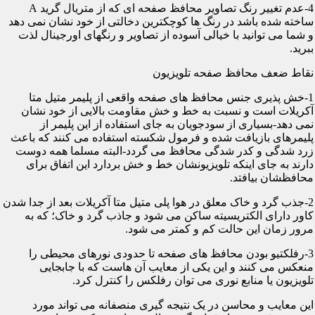
4-عدم تغییر رنگ تصاویر محافظ صفحه ای که از متریال گرید A
ساخته شده باشد در رنگ ها کوچکترین دخالتی از خود نشان نمی دهد
و شما می توانید با خیالی آسوده از تصاویر و رنگهای اورجینال لذت
ببرید.
نقاط ضعف محافظ صفحه تلویزیون
1-خش پذیری جنس محافظ های صفحه واقعی از پلیمر متیل متا
آکریلات است و نسبت به خط و خش مقاومت بالایی از خود نشان
نمی دهد-بسیاری از سودجویان به جای استفاده از این پلیمر از
پلیمرهای بازیافت شده و فرمول شکسته استفاده می کنند که باعث
زرد شدگی و کدر شدگی محافظ می گردد-البته مسلما همه دوست
دارند به جای اینکه تلویزیونشان خط و خش بردارد این اتفاق برای
محافظشان بیافتد.
2-جذب گرد و خاک معلق در هوا پلی متیل متا آکریلات بعد از جدا شدن
کاور دارای الکتریسیته ساکن می شود و جاذب گرد و خاک؛ که به
مرور زمان این حالت کم و کمتر می شود.
3-رفلکتیو بودن محافظ های صفحه تا حدودی نورهای محیطی را
منعکس می کنند و این یکی از معایب آن هاست که با جابجایی
تلویزیون یا منابع نوری می توان رفلکس را کنترل کرد.
این معایب و محاسن در یک نتیجه گیری منصفانه می تواند مورد