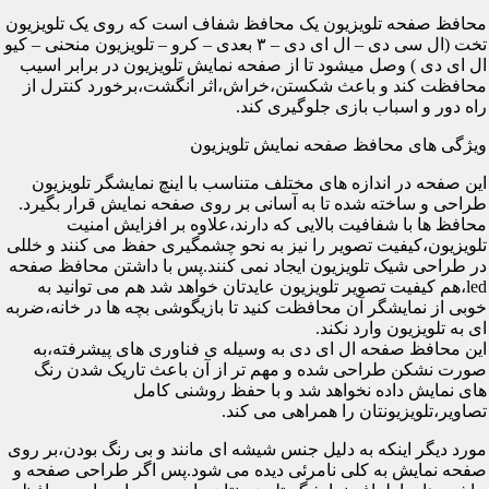
محافظ صفحه تلویزیون یک محافظ شفاف است که روی یک تلویزیون
تخت (ال سی دی – ال ای دی – ۳ بعدی – کرو – تلویزیون منحنی – کیو
ال ای دی ) وصل میشود تا از صفحه نمایش تلویزیون در برابر اسیب
محافظت کند و باعث شکستن،خراش،اثر انگشت،برخورد کنترل از
راه دور و اسباب بازی جلوگیری کند.
ویژگی های محافظ صفحه نمایش تلویزیون
این صفحه در اندازه های مختلف متناسب با اینچ نمایشگر تلویزیون
طراحی و ساخته شده تا به آسانی بر روی صفحه نمایش قرار بگیرد.
محافظ ها با شفافیت بالایی که دارند،علاوه بر افزایش امنیت
تلویزیون،کیفیت تصویر را نیز به نحو چشمگیری حفظ می کنند و خللی
در طراحی شیک تلویزیون ایجاد نمی کنند.پس با داشتن محافظ صفحه
led،هم کیفیت تصویر تلویزیون عایدتان خواهد شد هم می توانید به
خوبی از نمایشگر آن محافظت کنید تا بازیگوشی بچه ها در خانه،ضربه
ای به تلویزیون وارد نکند.
این محافظ صفحه ال ای دی به وسیله ی فناوری های پیشرفته،به
صورت نشکن طراحی شده و مهم تر از آن باعث تاریک شدن رنگ
های نمایش داده نخواهد شد و با حفظ روشنی کامل
تصاویر،تلویزیونتان را همراهی می کند.
مورد دیگر اینکه به دلیل جنس شیشه ای مانند و بی رنگ بودن،بر روی
صفحه نمایش به کلی نامرئی دیده می شود.پس اگر طراحی صفحه و