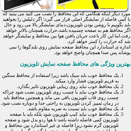
مورد دیگر اینکه هنگامی که این محافظ را نصب می کنید می بینید که
با کمی فاصله از نمایشگر اصلی قرار می گیرد؛ اگر دلیلش را بخواهید
باید بگوییم با روشن بودن تلویزیون،دمای نمایشگر بالا می رود و حال
اگر محافظ هم به صفحه چسبیده باشد،حرارت همچنان بالاتر خواهد
رفت.اما این کار باعث جریان یافتن هوا بین محافظ و نمایشگر خواهد
شد که حرارت را کمتر خواهد کرد.
اندازه ی استاندارد این محافظ صفحه نمایش روی بلندگوها را نمی
پوشاند پس صدا همچنان واضح خواهد بود.
بهترین ویژگی های محافظ صفحه نمایش تلویزیون
یک محافظ خوب باید سبک باشد زیرا استفاده از محافظ سنگین
به فریم تلویزیون فشار وارد میکند.
یک محافظ خوب نباید روی زیبایی تلویزیون تاثیر بگذارد.
یک محافظ خوب نباید با چسب روی تلویزیون نصب شود چراکه
چسب روی قاب تلویزیون باقی می ماند و همچنین محافظ باید
در زمان تمییز کردن تلویزیون به راحتی جدا و دوباره نصب شود.
یک محافظ خوب باید نسبت به ضربه مقاوم باشد.
یک محافظ خوب نباید کیپ تلویزیون شود بلکه باید با صفحه
تلویزیون کمی فاصله داشته باشد تا هوا ردو بدل شود و صفحه
تلویزیون گرم نشود.زیرا فاصله ی غیر استاندارد بین محافظ و
پنل باعث حبس شدن گرما و در نتیجه بازگشت گرما به پنل