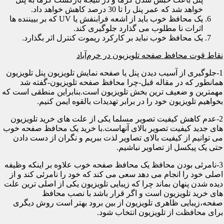
خواهد شد که عمر پنل را تا 30 درصد کاهش خواهد داد.
یک محافظ خوب باید از اشعه فرابنفش یا UV که بر بییننده ها
اثرات نا مطلوب می گذارد جلوگیری کند.
یک محافظ خوب نباید بر کارکرد ریموت کنترل اثر بگذارد.
نقاط قوت محافظ صفحه تلویزیون در خرم‌آباد
1-جلوگیری از آسیب دیدن پنل یا صفحه نمایش تلویزیون پنل تلویزیون
همانطور که در مقاله قبل-چرا محافظ صفحه تلویزیون-گفته شد
مهمترین و ضعیف ترین بخش تلویزیون است.بنابراین منطقی است که
بخواهیم تلویزیون خود را در برابر تهدیدات بالقوه ایمن کنیم.
2-عدم کاهش کیفیت تصویر مسلما یکی از علت های خرید تلویزیون
های جدید کیفیت تصویر بالای آنهاست.با خرید یک محافظ صفحه خوب
می توانیم از کیفیت بالای تصاویر لذت ببریم و نگران از دست دادن
حتی یک پیکسل از تصاویر نباشیم.
3-نامرئی بودن محافظ یک محافظ صفحه خوب علاوه بر اینکه وظیفه
اصلی خود را انجام می دهد سعی می کند که خود را نامرئی کند و از
دیده شدن پنهان بماند چرا که زیبایی تلویزیون یکی از اصلی ترین علت
های خرید تلویزیون است و اگر قرار باشد با نصب محافظ
صفحه،زیبایی ظاهری تلویزیون از بین برود بهتر است روش دیگری
برای محافظت از تلویزیون انتخاب شود.