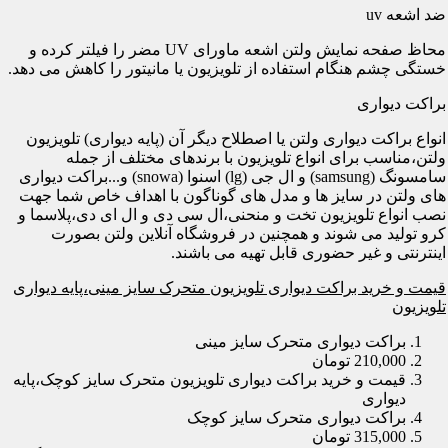
ضد اشعه uv
محاظ صفحه نمایش ولتن اشعه ماورای UV مضر را فیلتر کرده و
خستگی چشم هنگام استفاده از تلویزیون یا مانیتور را کاهش می دهد.
براکت دیواری
انواع براکت دیواری ولتن یا اصطلاح دیگر آن (پایه دیواری) تلویزیون
ولتن،مناسب برای انواع تلویزیون با برندهای مختلف از جمله
سامسونگ (samsung) و ال جی (lg) اسنوا (snowa) و...براکت دیواری
های ولتن در سایز ها و مدل های گوناگون با اهداف خاص شما جهت
نصب انواع تلویزیون تخت و منحنی،ال سی دی و ال ای دی،پلاسما و
کرو تولید می شوند و همچنین در فروشگاه آنلاین ولتن بصورت
اینترنتی و غیر حضوری قابل تهیه می باشند.
قیمت و خرید براکت دیواری تلویزیون متحرک سایز مینی،پایه دیواری
تلویزیون
براکت دیواری متحرک سایز مینی
210,000 تومان
قیمت و خرید براکت دیواری تلویزیون متحرک سایز کوچک،پایه
دیواری
براکت دیواری متحرک سایز کوچک
315,000 تومان