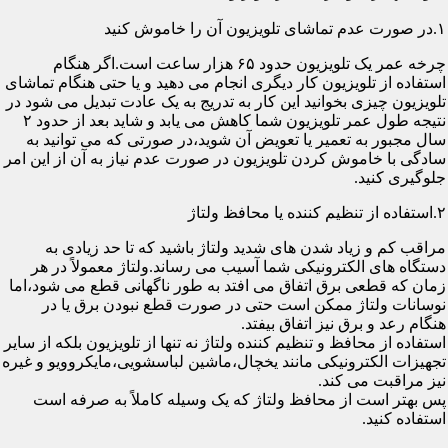
۱.در صورت عدم تماشای تلویزیون آن را خاموش کنید
چرخه عمر یک تلویزیون حدود ۶۵ هزار ساعت است.اگر هنگام
استفاده از تلویزیون کار دیگری انجام می دهید و یا حتی هنگام تماشای
تلویزیون چیزی بخوانید این کار به تدریج به یک عادت تبدیل می شود در
نتیجه طول عمر تلویزیون شما کاهش می یابد و شاید بعد از حدود ۲
سال مجبور به تعمیر یا تعویض آن شوید،در صورتی که می توانید به
سادگی با خاموش کردن تلویزیون در صورت عدم نیاز به آن از این امر
جلوگیری کنید.
۲.استفاده از تنظیم کننده یا محافظ ولتاژ
مراقب کم و زیاد شدن های شدید ولتاژ باشید که تا حد زیادی به
دستگاه های الکترونیکی شما آسیب می رساند.ولتاژ معمولاً در هر
زمان که قطعی برق اتفاق می افتد به طور ناگهانی قطع می شود،اما
نوسانات ولتاژ ممکن است حتی در صورت قطع نبودن برق یا در
هنگام رعد و برق نیز اتفاق بیفتد.
استفاده از محافظ و تنظیم کننده ولتاژ نه تنها از تلویزیون بلکه از سایر
تجهیزات الکترونیکی مانند یخچال،ماشین لباسشویی،مایکروویو و غیره
نیز مراقبت می کند.
پس بهتر است از محافظ ولتاژ که یک وسیله کاملاً به صرفه است
استفاده کنید.