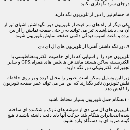
درجای سرد نگهداری نکنید.
۸.اجسام تیز را دور از تلویزیون نگه دارید
یکی دیگر از راه های مراقبت از تلویزیون دور نگهداشتن اشیای تیز از
آن می باشد.اشیای تیز می توانند به راحتی صفحه نمایش را از بین
برده و باعث آسیب دیدگی دائمی صفحه نمایش تلویزیون شوند.
۹.دور نگه داشتن آهنربا از تلویزیون های ال ای دی
تلویزیون خود را از اشیایی که دارای خاصیت الکترومغناطیسی یا
الکتریسیته ساکن هستند مانند فن ها،تلفن های همراه،GPS و سایر
تجهیزات الکترونیکی دور نگه دارید.
زیرا این وسایل ممکن است تصویر را مختل کرده و بر روی حافظه
فلش تلویزیون تاثیر بگذارند که این امر می تواند عمر صفحه تلویزیون
را کاهش دهد.
۱۰.هنگام حمل تلویزیون بسیار محتاط باشید
تلویزیون های ال سی دی از شیشه های نازک و شکننده ای ساخته
شده اند،بنابراین هنگام بلند حرکت آنها باید دقت داشته باشید تا هیچ
گونه ضربه ای به دستگاه وارد نشود.