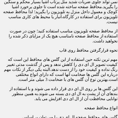
نمی تواند جلوی ضربات شدید مثل پرتاب اشیا بسیار محکم و سنگین
را بگیرید.محافظ صفحه ساخته شده است تا جلوی برخورد اشیا
کوچک و معمول داخل منزل به تلویزیون را بگیرید؛ لذا محافظ صفحه
تلویزیون برای استفاده در کارگاه،انبار یا محیط های کاری مناسب
نیست.
از محافظ صفحه تلویزیون مناسب استفاده کنید؛ چون در صورت
استفاده از محافظ صفحه نامناسب هیچ یک از مزایای ذکر شده را
نخواهید داشت.
نحوه قرارگرفتن محافظ روی قاب
مهم ترین نکته حین استفاده از این گلس های محافظ این است که
کیفیت تصویر ال ای دی را کاهش ندهد و پس از گذشت مدتی تغییر
رنگ نداده و کیفیت خود را از دست ندهد.البته یکی دیگر از نکات مهم
درباره این گلس ها ضخامت آنها است که دارای انواع مختلفی
است.بهترین نوع آن گلس های با ضخامت 3 میلی متر است.
این گلس ها بر روی ال ای دی قرار داده می شوند و با استفاده از
بندهای آن از پشت به ال ای دی بسته می شوند.به همین منظور
توانایی محافظت آن از ال ای دی افزایش می یابد.
انواع محافظ صفحه
گلس های محافظ صفحه ال ای دی را می توان بر اساس