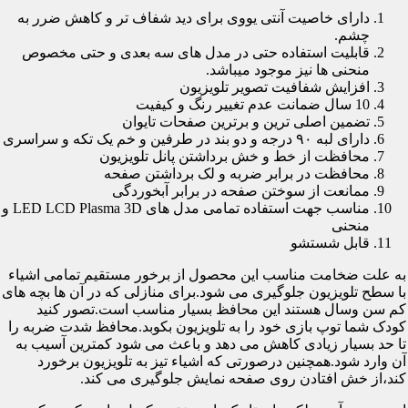
دارای خاصیت آنتی یووی برای دید شفاف تر و کاهش ضرر به
چشم.
قابلیت استفاده حتی در مدل های سه بعدی و حتی مخصوص
منحنی ها نیز موجود میباشد.
افزایش شفافیت تصویر تلویزیون
10 سال ضمانت عدم تغییر رنگ و کیفیت
تضمین اصلی ترین و برترین صفحات تایوان
دارای لبه ۹۰ درجه و دو بند در طرفین و خم یک تکه و سراسری
محافظت از خط و خش برداشتن پانل تلویزیون
محافظت در برابر ضربه و لک برداشتن صفحه
ممانعت از سوختن صفحه در برابر آبخوردگی
مناسب جهت استفاده تمامی مدل های LED LCD Plasma 3D و
منحنی
قابل شستشو
به علت ضخامت مناسب این محصول از برخور مستقیم تمامی اشیاء
با سطح تلویزیون جلوگیری می شود.برای منازلی که در آن ها بچه های
کم سن وسال هستند این محافظ بسیار مناسب است.تصور کنید
کودک شما توپ بازی خود را به تلویزیون بکوبد.محافظ شدت ضربه را
تا حد بسیار زیادی کاهش می دهد و باعث می شود کمترین آسیب به
آن وارد شود.همچنین درصورتی که اشیاء تیز به تلویزیون برخورد
کند،از خش افتادن روی صفحه نمایش جلوگیری می کند.