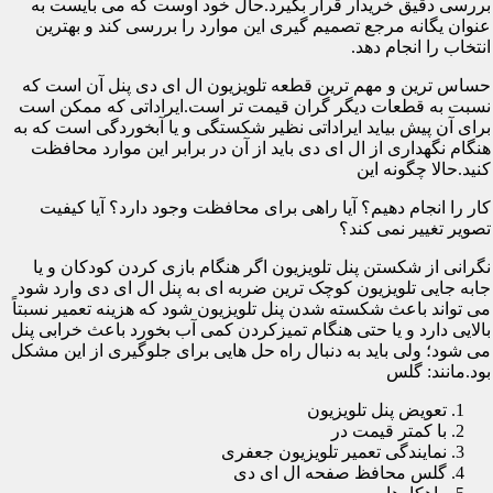
بررسی دقیق خریدار قرار بگیرد.حال خود اوست که می بایست به
عنوان یگانه مرجع تصمیم گیری این موارد را بررسی کند و بهترین
انتخاب را انجام دهد.
حساس ترین و مهم ترین قطعه تلویزیون ال ای دی پنل آن است که
نسبت به قطعات دیگر گران قیمت تر است.ایراداتی که ممکن است
برای آن پیش بیاید ایراداتی نظیر شکستگی و یا آبخوردگی است که به
هنگام نگهداری از ال ای دی باید از آن در برابر این موارد محافظت
کنید.حالا چگونه این
کار را انجام دهیم؟ آیا راهی برای محافظت وجود دارد؟ آیا کیفیت
تصویر تغییر نمی کند؟
نگرانی از شکستن پنل تلویزیون اگر هنگام بازی کردن کودکان و یا
جابه جایی تلویزیون کوچک ترین ضربه ای به پنل ال ای دی وارد شود
می تواند باعث شکسته شدن پنل تلویزیون شود که هزینه تعمیر نسبتاً
بالایی دارد و یا حتی هنگام تمیزکردن کمی آب بخورد باعث خرابی پنل
می شود؛ ولی باید به دنبال راه حل هایی برای جلوگیری از این مشکل
بود.مانند: گلس
تعویض پنل تلویزیون
با کمتر قیمت در
نمایندگی تعمیر تلویزیون جعفری
گلس محافظ صفحه ال ای دی