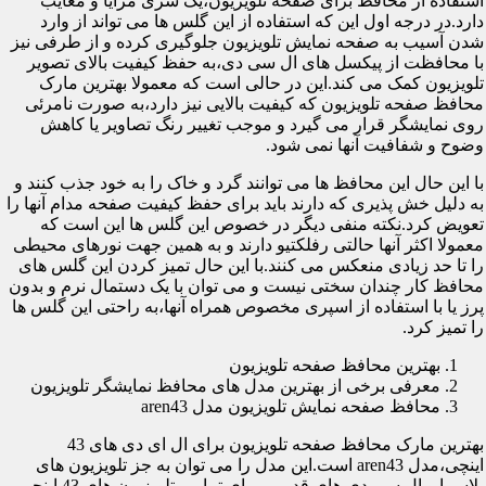
استفاده از محافظ برای صفحه تلویزیون،یک سری مزایا و معایب
دارد.در درجه اول این که استفاده از این گلس ها می تواند از وارد
شدن آسیب به صفحه نمایش تلویزیون جلوگیری کرده و از طرفی نیز
با محافظت از پیکسل های ال سی دی،به حفظ کیفیت بالای تصویر
تلویزیون کمک می کند.این در حالی است که معمولا بهترین مارک
محافظ صفحه تلویزیون که کیفیت بالایی نیز دارد،به صورت نامرئی
روی نمایشگر قرار می گیرد و موجب تغییر رنگ تصاویر یا کاهش
وضوح و شفافیت آنها نمی شود.
با این حال این محافظ ها می توانند گرد و خاک را به خود جذب کنند و
به دلیل خش پذیری که دارند باید برای حفظ کیفیت صفحه مدام آنها را
تعویض کرد.نکته منفی دیگر در خصوص این گلس ها این است که
معمولا اکثر آنها حالتی رفلکتیو دارند و به همین جهت نورهای محیطی
را تا حد زیادی منعکس می کنند.با این حال تمیز کردن این گلس های
محافظ کار چندان سختی نیست و می توان با یک دستمال نرم و بدون
پرز یا با استفاده از اسپری مخصوص همراه آنها،به راحتی این گلس ها
را تمیز کرد.
بهترین محافظ صفحه تلویزیون
معرفی برخی از بهترین مدل های محافظ نمایشگر تلویزیون
محافظ صفحه نمایش تلویزیون مدل aren43
بهترین مارک محافظ صفحه تلویزیون برای ال ای دی های 43
اینچی،مدل aren43 است.این مدل را می توان به جز تلویزیون های
پلاسما و ال سی دی های قدیمی برای تمامی تلویزیون های 43 اینچی