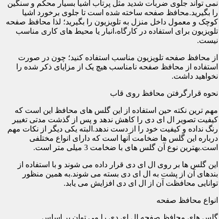
نمی تواند جلوی ضربات شدید مثل پرتاب اشیا بسیار محکم و سنگین
را بگیرید.محافظ صفحه ساخته شده است تا جلوی برخورد اشیا
کوچک و معمول داخل منزل به تلویزیون را بگیرید؛ لذا محافظ صفحه
تلویزیون برای استفاده در کارگاه،انبار یا محیط های کاری مناسب
نیست.
از محافظ صفحه تلویزیون مناسب استفاده کنید؛ چون در صورت
استفاده از محافظ صفحه نامناسب هیچ یک از مزایای ذکر شده را
نخواهید داشت.
نحوه قرارگرفتن محافظ روی قاب
مهم ترین نکته حین استفاده از این گلس های محافظ این است که
کیفیت تصویر ال ای دی را کاهش ندهد و پس از گذشت مدتی تغییر
رنگ نداده و کیفیت خود را از دست ندهد.البته یکی دیگر از نکات مهم
درباره این گلس ها ضخامت آنها است که دارای انواع مختلفی
است.بهترین نوع آن گلس های با ضخامت 3 میلی متر است.
این گلس ها بر روی ال ای دی قرار داده می شوند و با استفاده از
بندهای آن از پشت به ال ای دی بسته می شوند.به همین منظور
توانایی محافظت آن از ال ای دی افزایش می یابد.
انواع محافظ صفحه
گلس های محافظ صفحه ال ای دی را می توان بر اساس