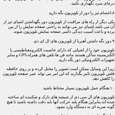
درجای سرد نگهداری نکنید.
۸.اجسام تیز را دور از تلویزیون نگه دارید
یکی دیگر از راه های مراقبت از تلویزیون دور نگهداشتن اشیای تیز از
آن می باشد.اشیای تیز می توانند به راحتی صفحه نمایش را از بین
برده و باعث آسیب دیدگی دائمی صفحه نمایش تلویزیون شوند.
۹.دور نگه داشتن آهنربا از تلویزیون های ال ای دی
تلویزیون خود را از اشیایی که دارای خاصیت الکترومغناطیسی یا
الکتریسیته ساکن هستند مانند فن ها،تلفن های همراه،GPS و سایر
تجهیزات الکترونیکی دور نگه دارید.
زیرا این وسایل ممکن است تصویر را مختل کرده و بر روی حافظه
فلش تلویزیون تاثیر بگذارند که این امر می تواند عمر صفحه تلویزیون
را کاهش دهد.
۱۰.هنگام حمل تلویزیون بسیار محتاط باشید
تلویزیون های ال سی دی از شیشه های نازک و شکننده ای ساخته
شده اند،بنابراین هنگام بلند حرکت آنها باید دقت داشته باشید تا هیچ
گونه ضربه ای به دستگاه وارد نشود.