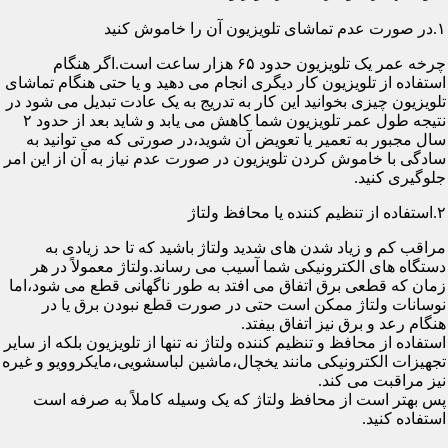
۱.در صورت عدم تماشای تلویزیون آن را خاموش کنید
چرخه عمر یک تلویزیون حدود ۶۵ هزار ساعت است.اگر هنگام
استفاده از تلویزیون کار دیگری انجام می دهید و یا حتی هنگام تماشای
تلویزیون چیزی بخوانید این کار به تدریج به یک عادت تبدیل می شود در
نتیجه طول عمر تلویزیون شما کاهش می یابد و شاید بعد از حدود ۲
سال مجبور به تعمیر یا تعویض آن شوید،در صورتی که می توانید به
سادگی با خاموش کردن تلویزیون در صورت عدم نیاز به آن از این امر
جلوگیری کنید.
۲.استفاده از تنظیم کننده یا محافظ ولتاژ
مراقب کم و زیاد شدن های شدید ولتاژ باشید که تا حد زیادی به
دستگاه های الکترونیکی شما آسیب می رساند.ولتاژ معمولاً در هر
زمان که قطعی برق اتفاق می افتد به طور ناگهانی قطع می شود،اما
نوسانات ولتاژ ممکن است حتی در صورت قطع نبودن برق یا در
هنگام رعد و برق نیز اتفاق بیفتد.
استفاده از محافظ و تنظیم کننده ولتاژ نه تنها از تلویزیون بلکه از سایر
تجهیزات الکترونیکی مانند یخچال،ماشین لباسشویی،مایکروویو و غیره
نیز مراقبت می کند.
پس بهتر است از محافظ ولتاژ که یک وسیله کاملاً به صرفه است
استفاده کنید.