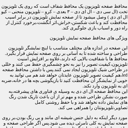
محافظ صفحه تلویزیون یک محافظ شفاف است که روی یک تلویزیون
تخت (ال سی دی – ال ای دی – ۳ بعدی – کرو – تلویزیون منحنی – کیو
ال ای دی ) وصل میشود تا از صفحه نمایش تلویزیون در برابر اسیب
محافظت کند و باعث شکستن،خراش،اثر انگشت،برخورد کنترل از
راه دور و اسباب بازی جلوگیری کند.
ویژگی های محافظ صفحه نمایش تلویزیون
این صفحه در اندازه های مختلف متناسب با اینچ نمایشگر تلویزیون
طراحی و ساخته شده تا به آسانی بر روی صفحه نمایش قرار بگیرد.
محافظ ها با شفافیت بالایی که دارند،علاوه بر افزایش امنیت
تلویزیون،کیفیت تصویر را نیز به نحو چشمگیری حفظ می کنند و خللی
در طراحی شیک تلویزیون ایجاد نمی کنند.پس با داشتن محافظ صفحه
led،هم کیفیت تصویر تلویزیون عایدتان خواهد شد هم می توانید به
خوبی از نمایشگر آن محافظت کنید تا بازیگوشی بچه ها در خانه،ضربه
ای به تلویزیون وارد نکند.
این محافظ صفحه ال ای دی به وسیله ی فناوری های پیشرفته،به
صورت نشکن طراحی شده و مهم تر از آن باعث تاریک شدن رنگ
های نمایش داده نخواهد شد و با حفظ روشنی کامل
تصاویر،تلویزیونتان را همراهی می کند.
مورد دیگر اینکه به دلیل جنس شیشه ای مانند و بی رنگ بودن،بر روی
صفحه نمایش به کلی نامرئی دیده می شود.پس اگر طراحی صفحه و