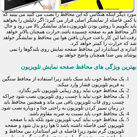
مورد دیگر اینکه هنگامی که این محافظ را نصب می کنید می بینید که
با کمی فاصله از نمایشگر اصلی قرار می گیرد؛ اگر دلیلش را بخواهید
باید بگوییم با روشن بودن تلویزیون،دمای نمایشگر بالا می رود و حال
اگر محافظ هم به صفحه چسبیده باشد،حرارت همچنان بالاتر خواهد
رفت.اما این کار باعث جریان یافتن هوا بین محافظ و نمایشگر خواهد
شد که حرارت را کمتر خواهد کرد.
اندازه ی استاندارد این محافظ صفحه نمایش روی بلندگوها را نمی
پوشاند پس صدا همچنان واضح خواهد بود.
بهترین ویژگی های محافظ صفحه نمایش تلویزیون
یک محافظ خوب باید سبک باشد زیرا استفاده از محافظ سنگین
به فریم تلویزیون فشار وارد میکند.
یک محافظ خوب نباید روی زیبایی تلویزیون تاثیر بگذارد.
یک محافظ خوب نباید با چسب روی تلویزیون نصب شود چراکه
چسب روی قاب تلویزیون باقی می ماند و همچنین محافظ باید
در زمان تمییز کردن تلویزیون به راحتی جدا و دوباره نصب شود.
یک محافظ خوب باید نسبت به ضربه مقاوم باشد.
یک محافظ خوب نباید کیپ تلویزیون شود بلکه باید با صفحه
تلویزیون کمی فاصله داشته باشد تا هوا ردو بدل شود و صفحه
تلویزیون گرم نشود.زیرا فاصله ی غیر استاندارد بین محافظ و
پنل باعث حبس شدن گرما و در نتیجه بازگشت گرما به پنل