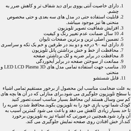
دارای خاصیت آنتی یووی برای دید شفاف تر و کاهش ضرر به
چشم.
قابلیت استفاده حتی در مدل های سه بعدی و حتی مخصوص
منحنی ها نیز موجود میباشد.
افزایش شفافیت تصویر تلویزیون
10 سال ضمانت عدم تغییر رنگ و کیفیت
تضمین اصلی ترین و برترین صفحات تایوان
دارای لبه ۹۰ درجه و دو بند در طرفین و خم یک تکه و سراسری
محافظت از خط و خش برداشتن پانل تلویزیون
محافظت در برابر ضربه و لک برداشتن صفحه
ممانعت از سوختن صفحه در برابر آبخوردگی
مناسب جهت استفاده تمامی مدل های LED LCD Plasma 3D و
منحنی
قابل شستشو
به علت ضخامت مناسب این محصول از برخور مستقیم تمامی اشیاء
با سطح تلویزیون جلوگیری می شود.برای منازلی که در آن ها بچه های
کم سن وسال هستند این محافظ بسیار مناسب است.تصور کنید
کودک شما توپ بازی خود را به تلویزیون بکوبد.محافظ شدت ضربه را
تا حد بسیار زیادی کاهش می دهد و باعث می شود کمترین آسیب به
آن وارد شود.همچنین درصورتی که اشیاء تیز به تلویزیون برخورد
کند،از خش افتادن روی صفحه نمایش جلوگیری می کند.