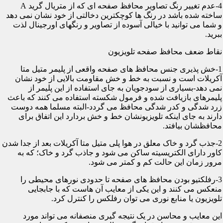
4-عدم تغییر رنگ تصاویر محافظ صفحه ای که از متریال گرید A
ساخته شده باشد در رنگ ها کوچکترین دخالتی از خود نشان نمی دهد
و شما می توانید با خیالی آسوده از تصاویر و رنگهای اورجینال لذت
ببرید.
نقاط ضعف محافظ صفحه تلویزیون
1-خش پذیری جنس محافظ های صفحه واقعی از پلیمر متیل متا
آکریلات است و نسبت به خط و خش مقاومت بالایی از خود نشان
نمی دهد-بسیاری از سودجویان به جای استفاده از این پلیمر از
پلیمرهای بازیافت شده و فرمول شکسته استفاده می کنند که باعث
زرد شدگی و کدر شدگی محافظ می گردد-البته مسلما همه دوست
دارند به جای اینکه تلویزیونشان خط و خش بردارد این اتفاق برای
محافظشان بیافتد.
2-جذب گرد و خاک معلق در هوا پلی متیل متا آکریلات بعد از جدا شدن
کاور دارای الکتریسیته ساکن می شود و جاذب گرد و خاک؛ که به
مرور زمان این حالت کم و کمتر می شود.
3-رفلکتیو بودن محافظ های صفحه تا حدودی نورهای محیطی را
منعکس می کنند و این یکی از معایب آن هاست که با جابجایی
تلویزیون یا منابع نوری می توان رفلکس را کنترل کرد.
این معایب و محاسن در یک نتیجه گیری منصفانه می تواند مورد