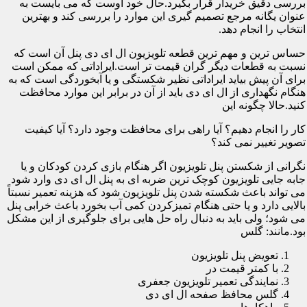
بررسی دقیق خریدار قرار بگیرد.حال خود اوست که می بایست به
عنوان یگانه مرجع تصمیم گیری این موارد را بررسی کند و بهترین
انتخاب را انجام دهد.
حساس ترین و مهم ترین قطعه تلویزیون ال ای دی پنل آن است که
نسبت به قطعات دیگر گران قیمت تر است.ایراداتی که ممکن است
برای آن پیش بیاید ایراداتی نظیر شکستگی و یا آبخوردگی است که به
هنگام نگهداری از ال ای دی باید از آن در برابر این موارد محافظت
کنید.حالا چگونه این
کار را انجام دهیم؟ آیا راهی برای محافظت وجود دارد؟ آیا کیفیت
تصویر تغییر نمی کند؟
نگرانی از شکستن پنل تلویزیون اگر هنگام بازی کردن کودکان و یا
جابه جایی تلویزیون کوچک ترین ضربه ای به پنل ال ای دی وارد شود
می تواند باعث شکسته شدن پنل تلویزیون شود که هزینه تعمیر نسبتاً
بالایی دارد و یا حتی هنگام تمیزکردن کمی آب بخورد باعث خرابی پنل
می شود؛ ولی باید به دنبال راه حل هایی برای جلوگیری از این مشکل
بود.مانند: گلس
تعویض پنل تلویزیون
با کمتر قیمت در
نمایندگی تعمیر تلویزیون جعفری
گلس محافظ صفحه ال ای دی