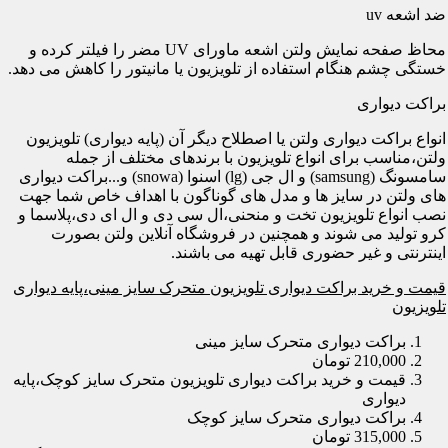
ضد اشعه uv
محاظ صفحه نمایش ولتن اشعه ماورای UV مضر را فیلتر کرده و
خستگی چشم هنگام استفاده از تلویزیون یا مانیتور را کاهش می دهد.
براکت دیواری
انواع براکت دیواری ولتن یا اصطلاح دیگر آن (پایه دیواری) تلویزیون
ولتن،مناسب برای انواع تلویزیون با برندهای مختلف از جمله
سامسونگ (samsung) و ال جی (lg) اسنوا (snowa) و...براکت دیواری
های ولتن در سایز ها و مدل های گوناگون با اهداف خاص شما جهت
نصب انواع تلویزیون تخت و منحنی،ال سی دی و ال ای دی،پلاسما و
کرو تولید می شوند و همچنین در فروشگاه آنلاین ولتن بصورت
اینترنتی و غیر حضوری قابل تهیه می باشند.
قیمت و خرید براکت دیواری تلویزیون متحرک سایز مینی،پایه دیواری
تلویزیون
براکت دیواری متحرک سایز مینی
210,000 تومان
قیمت و خرید براکت دیواری تلویزیون متحرک سایز کوچک،پایه
دیواری
براکت دیواری متحرک سایز کوچک
315,000 تومان