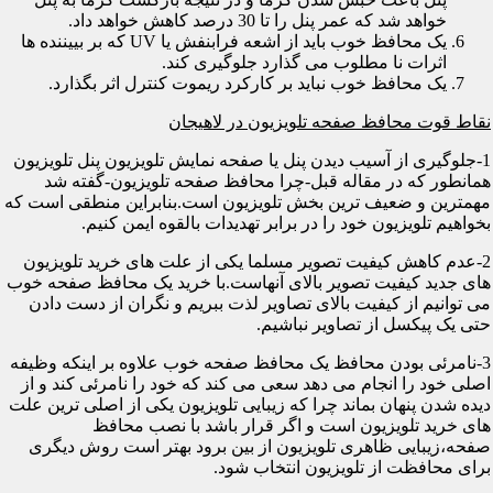
خواهد شد که عمر پنل را تا 30 درصد کاهش خواهد داد.
یک محافظ خوب باید از اشعه فرابنفش یا UV که بر بییننده ها
اثرات نا مطلوب می گذارد جلوگیری کند.
یک محافظ خوب نباید بر کارکرد ریموت کنترل اثر بگذارد.
نقاط قوت محافظ صفحه تلویزیون در لاهیجان
1-جلوگیری از آسیب دیدن پنل یا صفحه نمایش تلویزیون پنل تلویزیون
همانطور که در مقاله قبل-چرا محافظ صفحه تلویزیون-گفته شد
مهمترین و ضعیف ترین بخش تلویزیون است.بنابراین منطقی است که
بخواهیم تلویزیون خود را در برابر تهدیدات بالقوه ایمن کنیم.
2-عدم کاهش کیفیت تصویر مسلما یکی از علت های خرید تلویزیون
های جدید کیفیت تصویر بالای آنهاست.با خرید یک محافظ صفحه خوب
می توانیم از کیفیت بالای تصاویر لذت ببریم و نگران از دست دادن
حتی یک پیکسل از تصاویر نباشیم.
3-نامرئی بودن محافظ یک محافظ صفحه خوب علاوه بر اینکه وظیفه
اصلی خود را انجام می دهد سعی می کند که خود را نامرئی کند و از
دیده شدن پنهان بماند چرا که زیبایی تلویزیون یکی از اصلی ترین علت
های خرید تلویزیون است و اگر قرار باشد با نصب محافظ
صفحه،زیبایی ظاهری تلویزیون از بین برود بهتر است روش دیگری
برای محافظت از تلویزیون انتخاب شود.