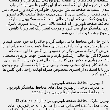
استفاده از محافظ برای صفحه تلویزیون،یک سری مزایا و معایب
دارد.در درجه اول این که استفاده از این گلس ها می تواند از وارد
شدن آسیب به صفحه نمایش تلویزیون جلوگیری کرده و از طرفی نیز
با محافظت از پیکسل های ال سی دی،به حفظ کیفیت بالای تصویر
تلویزیون کمک می کند.این در حالی است که معمولا بهترین مارک
محافظ صفحه تلویزیون که کیفیت بالایی نیز دارد،به صورت نامرئی
روی نمایشگر قرار می گیرد و موجب تغییر رنگ تصاویر یا کاهش
وضوح و شفافیت آنها نمی شود.
با این حال این محافظ ها می توانند گرد و خاک را به خود جذب کنند و
به دلیل خش پذیری که دارند باید برای حفظ کیفیت صفحه مدام آنها را
تعویض کرد.نکته منفی دیگر در خصوص این گلس ها این است که
معمولا اکثر آنها حالتی رفلکتیو دارند و به همین جهت نورهای محیطی
را تا حد زیادی منعکس می کنند.با این حال تمیز کردن این گلس های
محافظ کار چندان سختی نیست و می توان با یک دستمال نرم و بدون
پرز یا با استفاده از اسپری مخصوص همراه آنها،به راحتی این گلس ها
را تمیز کرد.
بهترین محافظ صفحه تلویزیون
معرفی برخی از بهترین مدل های محافظ نمایشگر تلویزیون
محافظ صفحه نمایش تلویزیون مدل aren43
بهترین مارک محافظ صفحه تلویزیون برای ال ای دی های 43
اینچی،مدل aren43 است.این مدل را می توان به جز تلویزیون های
پلاسما و ال سی دی های قدیمی برای تمامی تلویزیون های 43 اینچی