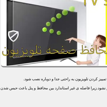
یز کردن تلویزیون به راحتی جدا و دوباره نصب شود.
م نشود.زیرا فاصله ی غیر استاندارد بین محافظ و پنل باعث حبس شدن