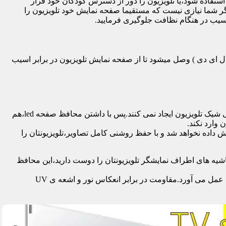
تفاده شود،یا تلویزیون را دور از دسترس کودکان خود قرار
گر شما نیازی نیست که مستقیما صفحه نمایش خود تلویزیون را
آسیب در هنگام نظافت جلوگیری فرمایید.
سی دی – ال ای دی – ۳ بعدی – کرو – تلویزیون منحنی – کیو ال ای دی ) وصل میشود تا از صفحه نمایش تلویزیون در برابر اسیب
محافظ ها با شفافیت بالایی که دارند،علاوه بر افزایش امنیت تلویزیون،کیفیت تصویر را نیز به نحو چشمگیری حفظ می کنند و خللی در طراحی شیک تلویزیون ایجاد نمی کنند.پس با داشتن محافظ صفحه led،هم
 وارد نکند.
اده نخواهد شد و با حفظ روشنی کامل تصاویر،تلویزیونتان را
یه های اطراف نمایشگر تلویزیونتان را دوست دارید،این محافظ
جدا از محافظت از نمایشگر توسط این محصول،همچنین به عنوان فیلتر در برابر 96٪ تا 99٪ اشعه ماوراء بنفش از چشم و پوست محافظت به عمل می آورد.مقاومت در برابر انعکاس نور و اشعه ی UV