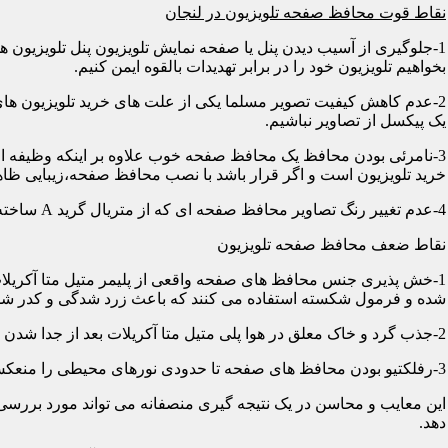
نقاط قوت محافظ صفحه تلویزیون در لنجان
1-جلوگیری از آسیب دیدن پنل یا صفحه نمایش تلویزیون پنل تلویزیو
بخواهیم تلویزیون خود را در برابر تهدیدات بالقوه ایمن کنیم.
2-عدم کاهش کیفیت تصویر مسلما یکی از علت های خرید تلویزیون های
یک پیکسل از تصاویر نباشیم.
3-نامرئی بودن محافظ یک محافظ صفحه خوب علاوه بر اینکه وظیفه اصلی
خرید تلویزیون است و اگر قرار باشد با نصب محافظ صفحه،زیبایی ظاه
4-عدم تغییر رنگ تصاویر محافظ صفحه ای که از متریال گرید A ساخته شده باشد در رنگ ها کوچکترین دخالتی از خود نشان نمی دهد و شما می توانید با خیالی آسوده از تصاویر و رنگهای اورجینال لذت ببرید.
نقاط ضعف محافظ صفحه تلویزیون
1-خش پذیری جنس محافظ های صفحه واقعی از پلیمر متیل متا آکریلات
شده و فرمول شکسته استفاده می کنند که باعث زرد شدگی و کدر شدگی
2-جذب گرد و خاک معلق در هوا پلی متیل متا آکریلات بعد از جدا شدن کاور دارای الکتریسیته ساکن می شود و جاذب گرد و خاک؛ که به مرور زمان این حالت کم و کمتر می شود.
3-رفلکتیو بودن محافظ های صفحه تا حدودی نورهای محیطی را منعکس می کنند و این یکی از معایب آن هاست که با جابجایی تلویزیون یا منابع نوری می توان رفلکس را کنترل کرد.
این معایب و محاسن در یک نتیجه گیری منصفانه می تواند مورد بررسی 
دهد.