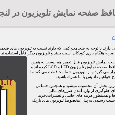
فظ صفحه نمایش تلویزیون در لنج
ن
یی دارند با توجه به ضخامت کمی که دارند نسبت به تلویزیون های قد
زی کودکان آسیب ببیند و تلویزیون دیگر قابل استفاده نباشد. 09194294548 آقای ج
فحه نمایش تلویزیون قابل تعمیر هم نیست.به همین
دلیل برخی شرکت ها و کارگاه ها اقدام به طراحی و تولید صفحات محافظ صفحه نمایش تلویزیون LED و LCD کرده اند و
ر می گیرد و از تلویزیون شما محافظت می کند.ما
خواهیم داد پس با ما همراه باشید.
مت ترین بخش آن محسوب میشود و همچنین حساس
رای جلوگیری از وارد آمدن ضررهای مالی
 و همینطور هزینه های جانبی و تعمیرات،خرید
آسیب رسیدن به پنل (مخصوصا تلویزیون های باریک