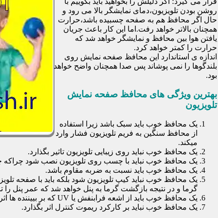
قرار می گیرد؛ اگر دلیلش را بخواهید باید بگوییم با
روشن بودن تلویزیون،دمای نمایشگر بالا می رود و
حال اگر محافظ هم به صفحه چسبیده باشد،حرارت
همچنان بالاتر خواهد رفت.اما این کار باعث جریان
یافتن هوا بین محافظ و نمایشگر خواهد شد که
حرارت را کمتر خواهد کرد.
اندازه ی استاندارد این محافظ صفحه نمایش روی
بلندگوها را نمی پوشاند پس صدا همچنان واضح خواهد
بود.
بهترین ویژگی های محافظ صفحه نمایش
تلویزیون
یک محافظ خوب باید سبک باشد زیرا استفاده
از محافظ سنگین به فریم تلویزیون فشار وارد
میکند.
یک محافظ خوب نباید روی زیبایی تلویزیون تاثیر بگذارد.
یک محافظ خوب نباید با چسب روی تلویزیون نصب شود چراکه چسب
یک محافظ خوب باید نسبت به ضربه مقاوم باشد.
یک محافظ خوب نباید کیپ تلویزیون شود بلکه باید با صفحه تلوی
گرما و در نتیجه بازگشت گرما به پنل خواهد شد که عمر پنل را تا 30 درصد کاهش خواهد داد
یک محافظ خوب باید از اشعه فرابنفش یا UV که بر بییننده ها اثرات نا مطلوب می گذارد جلوگیری کند.
یک محافظ خوب نباید بر کارکرد ریموت کنترل اثر بگذارد.