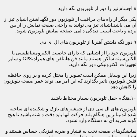
۸.اجسام تیز را دور از تلویزیون نگه دارید
یکی دیگر از راه های مراقبت از تلویزیون دور نگهداشتن اشیای تیز از
آن می باشد.اشیای تیز می توانند به راحتی صفحه نمایش را از بین
برده و باعث آسیب دیدگی دائمی صفحه نمایش تلویزیون شوند.
۹.دور نگه داشتن آهنربا از تلویزیون های ال ای دی
تلویزیون خود را از اشیایی که دارای خاصیت الکترومغناطیسی یا
الکتریسیته ساکن هستند مانند فن ها،تلفن های همراه،GPS و سایر
تجهیزات الکترونیکی دور نگه دارید.
زیرا این وسایل ممکن است تصویر را مختل کرده و بر روی حافظه
فلش تلویزیون تاثیر بگذارند که این امر می تواند عمر صفحه تلویزیون
را کاهش دهد.
۱۰.هنگام حمل تلویزیون بسیار محتاط باشید
تلویزیون های ال سی دی از شیشه های نازک و شکننده ای ساخته
شده اند،بنابراین هنگام بلند حرکت آنها باید دقت داشته باشید تا هیچ
گونه ضربه ای به دستگاه وارد نشود.
نمایشگرهای صفحه تخت به فشار و ضربه فیزیکی حساس هستند و
فشار می تواند به صفحه داخلی آسیب برساند.