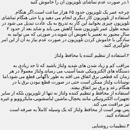
۱.در صورت عدم تماشای تلویزیون آن را خاموش کنید
چرخه عمر یک تلویزیون حدود ۶۵ هزار ساعت است.اگر هنگام
استفاده از تلویزیون کار دیگری انجام می دهید و یا حتی هنگام تماشای
تلویزیون چیزی بخوانید این کار به تدریج به یک عادت تبدیل می شود در
نتیجه طول عمر تلویزیون شما کاهش می یابد و شاید بعد از حدود ۲
سال مجبور به تعمیر یا تعویض آن شوید،در صورتی که می توانید به
سادگی با خاموش کردن تلویزیون در صورت عدم نیاز به آن از این امر
جلوگیری کنید.
۲.استفاده از تنظیم کننده یا محافظ ولتاژ
مراقب کم و زیاد شدن های شدید ولتاژ باشید که تا حد زیادی به
دستگاه های الکترونیکی شما آسیب می رساند.ولتاژ معمولاً در هر
زمان که قطعی برق اتفاق می افتد به طور ناگهانی قطع می شود،اما
نوسانات ولتاژ ممکن است حتی در صورت قطع نبودن برق یا در
هنگام رعد و برق نیز اتفاق بیفتد.
استفاده از محافظ و تنظیم کننده ولتاژ نه تنها از تلویزیون بلکه از سایر
تجهیزات الکترونیکی مانند یخچال،ماشین لباسشویی،مایکروویو و غیره
نیز مراقبت می کند.
پس بهتر است از محافظ ولتاژ که یک وسیله کاملاً به صرفه است
استفاده کنید.
۳.تنظیمات روشنایی