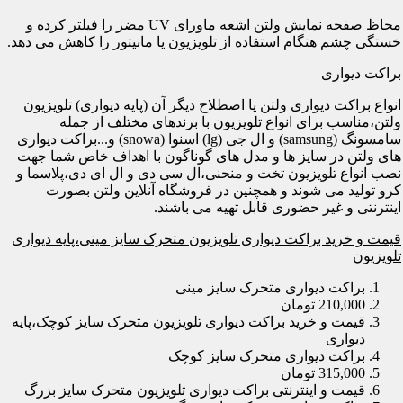
محاظ صفحه نمایش ولتن اشعه ماورای UV مضر را فیلتر کرده و
خستگی چشم هنگام استفاده از تلویزیون یا مانیتور را کاهش می دهد.
براکت دیواری
انواع براکت دیواری ولتن یا اصطلاح دیگر آن (پایه دیواری) تلویزیون
ولتن،مناسب برای انواع تلویزیون با برندهای مختلف از جمله
سامسونگ (samsung) و ال جی (lg) اسنوا (snowa) و...براکت دیواری
های ولتن در سایز ها و مدل های گوناگون با اهداف خاص شما جهت
نصب انواع تلویزیون تخت و منحنی،ال سی دی و ال ای دی،پلاسما و
کرو تولید می شوند و همچنین در فروشگاه آنلاین ولتن بصورت
اینترنتی و غیر حضوری قابل تهیه می باشند.
قیمت و خرید براکت دیواری تلویزیون متحرک سایز مینی،پایه دیواری
تلویزیون
براکت دیواری متحرک سایز مینی
210,000 تومان
قیمت و خرید براکت دیواری تلویزیون متحرک سایز کوچک،پایه
دیواری
براکت دیواری متحرک سایز کوچک
315,000 تومان
قیمت و اینترنتی براکت دیواری تلویزیون متحرک سایز بزرگ