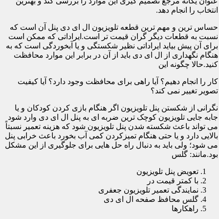
عنوان یگانه مرجع تصمیم گیری این موارد را بررسی کند و بهترین
انتخاب را انجام دهد.
حساس ترین و مهم ترین قطعه تلویزیون ال ای دی پنل آن است که
نسبت به قطعات دیگر گران قیمت تر است.ایراداتی که ممکن است
برای آن پیش بیاید ایراداتی نظیر شکستگی و یا آبخوردگی است که به
هنگام نگهداری از ال ای دی باید از آن در برابر این موارد محافظت
کنید.حالا چگونه این
کار را انجام دهیم؟ آیا راهی برای محافظت وجود دارد؟ آیا کیفیت
تصویر تغییر نمی کند؟
نگرانی از شکستن پنل تلویزیون اگر هنگام بازی کردن کودکان و یا
جابه جایی تلویزیون کوچک ترین ضربه ای به پنل ال ای دی وارد شود
می تواند باعث شکسته شدن پنل تلویزیون شود که هزینه تعمیر نسبتاً
بالایی دارد و یا حتی هنگام تمیزکردن کمی آب بخورد باعث خرابی پنل
می شود؛ ولی باید به دنبال راه حل هایی برای جلوگیری از این مشکل
بود.مانند: گلس
تعویض پنل تلویزیون
با کمتر قیمت در
نمایندگی تعمیر تلویزیون جعفری
گلس محافظ صفحه ال ای دی
راهکارها