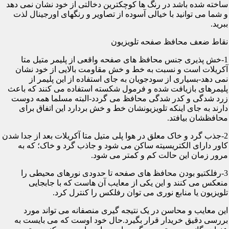
ساخته شده باشد در رنگ ها کوچکترین دخالتی از خود نشان نمی دهد
و شما می توانید با خیالی آسوده از تصاویر و رنگهای اورجینال لذت
ببرید.
نقاط ضعف محافظ صفحه تلویزیون
1-خش پذیری جنس محافظ های صفحه واقعی از پلیمر متیل متا
آکریلات است و نسبت به خط و خش مقاومت بالایی از خود نشان
نمی دهد-بسیاری از سودجویان به جای استفاده از این پلیمر از
پلیمرهای بازیافت شده و فرمول شکسته استفاده می کنند که باعث
زرد شدگی و کدر شدگی محافظ می گردد-البته مسلما همه دوست
دارند به جای اینکه تلویزیونشان خط و خش بردارد این اتفاق برای
محافظشان بیافتد.
2-جذب گرد و خاک معلق در هوا پلی متیل متا آکریلات بعد از جدا شدن
کاور دارای الکتریسیته ساکن می شود و جاذب گرد و خاک؛ که به
مرور زمان این حالت کم و کمتر می شود.
3-رفلکتیو بودن محافظ های صفحه تا حدودی نورهای محیطی را
منعکس می کنند و این یکی از معایب آن هاست که با جابجایی
تلویزیون یا منابع نوری می توان رفلکس را کنترل کرد.
این معایب و محاسن در یک نتیجه گیری منصفانه می تواند مورد
بررسی دقیق خریدار قرار بگیرد.حال خود اوست که می بایست به