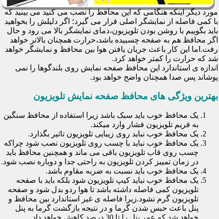
مورد دیگر اینکه هنگامی که این محافظ را نصب می کنید می بینید که
با کمی فاصله از نمایشگر اصلی قرار می گیرد؛ اگر دلیلش را بخواهید
باید بگوییم با روشن بودن تلویزیون،دمای نمایشگر بالا می رود و حال
اگر محافظ هم به صفحه چسبیده باشد،حرارت همچنان بالاتر خواهد
رفت.اما این کار باعث جریان یافتن هوا بین محافظ و نمایشگر خواهد
شد که حرارت را کمتر خواهد کرد.
اندازه ی استاندارد این محافظ صفحه نمایش روی بلندگوها را نمی
پوشاند پس صدا همچنان واضح خواهد بود.
بهترین ویژگی های محافظ صفحه نمایش تلویزیون
یک محافظ خوب باید سبک باشد زیرا استفاده از محافظ سنگین
به فریم تلویزیون فشار وارد میکند.
یک محافظ خوب نباید روی زیبایی تلویزیون تاثیر بگذارد.
یک محافظ خوب نباید با چسب روی تلویزیون نصب شود چراکه
چسب روی قاب تلویزیون باقی می ماند و همچنین محافظ باید
در زمان تمییز کردن تلویزیون به راحتی جدا و دوباره نصب شود.
یک محافظ خوب باید نسبت به ضربه مقاوم باشد.
یک محافظ خوب نباید کیپ تلویزیون شود بلکه باید با صفحه
تلویزیون کمی فاصله داشته باشد تا هوا ردو بدل شود و صفحه
تلویزیون گرم نشود.زیرا فاصله ی غیر استاندارد بین محافظ و
پنل باعث حبس شدن گرما و در نتیجه بازگشت گرما به پنل
خواهد شد که عمر پنل را تا 30 درصد کاهش خواهد داد.