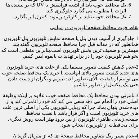
یک محافظ خوب باید از اشعه فرابنفش یا UV که بر بییننده ها
اثرات نا مطلوب می گذارد جلوگیری کند.
یک محافظ خوب نباید بر کارکرد ریموت کنترل اثر بگذارد.
نقاط قوت محافظ صفحه تلویزیون در میامی
1-جلوگیری از آسیب دیدن پنل یا صفحه نمایش تلویزیون پنل تلویزیون
همانطور که در مقاله قبل-چرا محافظ صفحه تلویزیون-گفته شد
مهمترین و ضعیف ترین بخش تلویزیون است.بنابراین منطقی است که
بخواهیم تلویزیون خود را در برابر تهدیدات بالقوه ایمن کنیم.
2-عدم کاهش کیفیت تصویر مسلما یکی از علت های خرید تلویزیون
های جدید کیفیت تصویر بالای آنهاست.با خرید یک محافظ صفحه خوب
می توانیم از کیفیت بالای تصاویر لذت ببریم و نگران از دست دادن
حتی یک پیکسل از تصاویر نباشیم.
3-نامرئی بودن محافظ یک محافظ صفحه خوب علاوه بر اینکه وظیفه
اصلی خود را انجام می دهد سعی می کند که خود را نامرئی کند و از
دیده شدن پنهان بماند چرا که زیبایی تلویزیون یکی از اصلی ترین علت
های خرید تلویزیون است و اگر قرار باشد با نصب محافظ
صفحه،زیبایی ظاهری تلویزیون از بین برود بهتر است روش دیگری
برای محافظت از تلویزیون انتخاب شود.
4-عدم تغییر رنگ تصاویر محافظ صفحه ای که از متریال گرید A