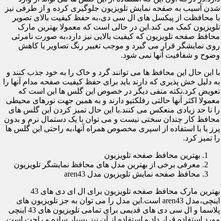
شدن آسیب به صفحه نمایش تلویزیون جلوگیری کرده و از طرفی نیز
با محافظت از پیکسل های ال سی دی،به حفظ کیفیت بالای تصویر
تلویزیون کمک می کند.این در حالی است که معمولا بهترین مارک
محافظ صفحه تلویزیون که کیفیت بالایی نیز دارد،به صورت نامرئی
روی نمایشگر قرار می گیرد و موجب تغییر رنگ تصاویر یا کاهش
وضوح و شفافیت آنها نمی شود.
با این حال این محافظ ها می توانند گرد و خاک را به خود جذب کنند و
به دلیل خش پذیری که دارند باید برای حفظ کیفیت صفحه مدام آنها را
تعویض کرد.نکته منفی دیگر در خصوص این گلس ها این است که
معمولا اکثر آنها حالتی رفلکتیو دارند و به همین جهت نورهای محیطی
را تا حد زیادی منعکس می کنند.با این حال تمیز کردن این گلس های
محافظ کار چندان سختی نیست و می توان با یک دستمال نرم و بدون
پرز یا با استفاده از اسپری مخصوص همراه آنها،به راحتی این گلس ها
را تمیز کرد.
بهترین محافظ صفحه تلویزیون
معرفی برخی از بهترین مدل های محافظ نمایشگر تلویزیون
محافظ صفحه نمایش تلویزیون مدل aren43
بهترین مارک محافظ صفحه تلویزیون برای ال ای دی های 43
اینچی،مدل aren43 است.این مدل را می توان به جز تلویزیون های
پلاسما و ال سی دی های قدیمی برای تمامی تلویزیون های 43 اینچی
مورد استفاده قرار داد و استفاده از آن نیز بسیار ساده و راحت است.