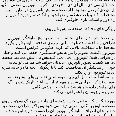
تخت (ال سی دی – ال ای دی – ۳ بعدی – کرو – تلویزیون منحنی – کیو
ال ای دی ) وصل میشود تا از صفحه نمایش تلویزیون در برابر اسیب
محافظت کند و باعث شکستن،خراش،اثر انگشت،برخورد کنترل از
راه دور و اسباب بازی جلوگیری کند.
ویژگی های محافظ صفحه نمایش تلویزیون
این صفحه در اندازه های مختلف متناسب با اینچ نمایشگر تلویزیون
طراحی و ساخته شده تا به آسانی بر روی صفحه نمایش قرار بگیرد.
محافظ ها با شفافیت بالایی که دارند،علاوه بر افزایش امنیت
تلویزیون،کیفیت تصویر را نیز به نحو چشمگیری حفظ می کنند و خللی
در طراحی شیک تلویزیون ایجاد نمی کنند.پس با داشتن محافظ صفحه
led،هم کیفیت تصویر تلویزیون عایدتان خواهد شد هم می توانید به
خوبی از نمایشگر آن محافظت کنید تا بازیگوشی بچه ها در خانه،ضربه
ای به تلویزیون وارد نکند.
این محافظ صفحه ال ای دی به وسیله ی فناوری های پیشرفته،به
صورت نشکن طراحی شده و مهم تر از آن باعث تاریک شدن رنگ
های نمایش داده نخواهد شد و با حفظ روشنی کامل
تصاویر،تلویزیونتان را همراهی می کند.
مورد دیگر اینکه به دلیل جنس شیشه ای مانند و بی رنگ بودن،بر روی
صفحه نمایش به کلی نامرئی دیده می شود.پس اگر طراحی صفحه و
حاشیه های اطراف نمایشگر تلویزیونتان را دوست دارید،این محافظ
نمایشگر در طراحی اش تغییری ایجاد نخواهد کرد.