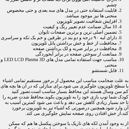
چشم.
قابلیت استفاده حتی در مدل های سه بعدی و حتی مخصوص
منحنی ها نیز موجود میباشد.
افزایش شفافیت تصویر تلویزیون
10 سال ضمانت عدم تغییر رنگ و کیفیت
تضمین اصلی ترین و برترین صفحات تایوان
دارای لبه ۹۰ درجه و دو بند در طرفین و خم یک تکه و سراسری
محافظت از خط و خش برداشتن پانل تلویزیون
محافظت در برابر ضربه و لک برداشتن صفحه
ممانعت از سوختن صفحه در برابر آبخوردگی
مناسب جهت استفاده تمامی مدل های LED LCD Plasma 3D و
منحنی
قابل شستشو
به علت ضخامت مناسب این محصول از برخور مستقیم تمامی اشیاء
با سطح تلویزیون جلوگیری می شود.برای منازلی که در آن ها بچه های
کم سن وسال هستند این محافظ بسیار مناسب است.تصور کنید
کودک شما توپ بازی خود را به تلویزیون بکوبد.محافظ شدت ضربه را
تا حد بسیار زیادی کاهش می دهد و باعث می شود کمترین آسیب به
آن وارد شود.همچنین درصورتی که اشیاء تیز به تلویزیون برخورد
کند،از خش افتادن روی صفحه نمایش جلوگیری می کند.
از به وجود آمدن لکه های تاریک یا سوختن پیکسل ها هم که ممکن
است به دلیل وارد شدن ضربه به تلویزیون ایجاد شوند هم پیشگیری