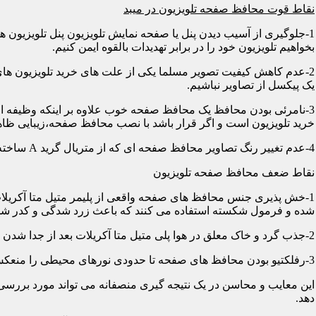
نقاط قوت محافظ صفحه تلویزیون در میبد
1-جلوگیری از آسیب دیدن پنل یا صفحه نمایش تلویزیون پنل تلویزیو
بخواهیم تلویزیون خود را در برابر تهدیدات بالقوه ایمن کنیم.
2-عدم کاهش کیفیت تصویر مسلما یکی از علت های خرید تلویزیون های
یک پیکسل از تصاویر نباشیم.
3-نامرئی بودن محافظ یک محافظ صفحه خوب علاوه بر اینکه وظیفه اصلی
خرید تلویزیون است و اگر قرار باشد با نصب محافظ صفحه،زیبایی ظاه
4-عدم تغییر رنگ تصاویر محافظ صفحه ای که از متریال گرید A ساخته شده باشد در رنگ ها کوچکترین دخالتی از خود نشان نمی دهد و شما می توانید با خیالی آسوده از تصاویر و رنگهای اورجینال لذت ببرید.
نقاط ضعف محافظ صفحه تلویزیون
1-خش پذیری جنس محافظ های صفحه واقعی از پلیمر متیل متا آکریلات
شده و فرمول شکسته استفاده می کنند که باعث زرد شدگی و کدر شدگی
2-جذب گرد و خاک معلق در هوا پلی متیل متا آکریلات بعد از جدا شدن کاور دارای الکتریسیته ساکن می شود و جاذب گرد و خاک؛ که به مرور زمان این حالت کم و کمتر می شود.
3-رفلکتیو بودن محافظ های صفحه تا حدودی نورهای محیطی را منعکس می کنند و این یکی از معایب آن هاست که با جابجایی تلویزیون یا منابع نوری می توان رفلکس را کنترل کرد.
این معایب و محاسن در یک نتیجه گیری منصفانه می تواند مورد بررسی 
دهد.