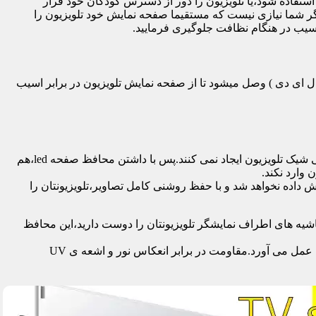
تفاده شود،یا تلویزیون را دور از دسترس کودکان خود قرار
گر شما نیازی نیست که مستقیما صفحه نمایش خود تلویزیون را
آسیب در هنگام نظافت جلوگیری فرمایید.
سی دی – ال ای دی – ۳ بعدی – کرو – تلویزیون منحنی – کیو ال ای دی ) وصل میشود تا از صفحه نمایش تلویزیون در برابر اسیب
محافظ ها با شفافیت بالایی که دارند،علاوه بر افزایش امنیت تلویزیون،کیفیت تصویر را نیز به نحو چشمگیری حفظ می کنند و خللی در طراحی شیک تلویزیون ایجاد نمی کنند.پس با داشتن محافظ صفحه led،هم
 وارد نکند.
اده نخواهد شد و با حفظ روشنی کامل تصاویر،تلویزیونتان را
یه های اطراف نمایشگر تلویزیونتان را دوست دارید،این محافظ
جدا از محافظت از نمایشگر توسط این محصول،همچنین به عنوان فیلتر در برابر 96٪ تا 99٪ اشعه ماوراء بنفش از چشم و پوست محافظت به عمل می آورد.مقاومت در برابر انعکاس نور و اشعه ی UV