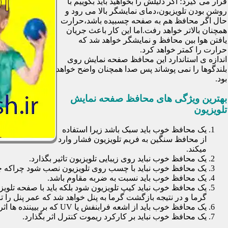
قرار می گیرد؛ اگر دلیلش را بخواهید باید بگوییم با
روشن بودن تلویزیون،دمای نمایشگر بالا می رود و
حال اگر محافظ هم به صفحه چسبیده باشد،حرارت
همچنان بالاتر خواهد رفت.اما این کار باعث جریان
یافتن هوا بین محافظ و نمایشگر خواهد شد که
حرارت را کمتر خواهد کرد.
اندازه ی استاندارد این محافظ صفحه نمایش روی
بلندگوها را نمی پوشاند پس صدا همچنان واضح خواهد
بود.
بهترین ویژگی های محافظ صفحه نمایش
تلویزیون
یک محافظ خوب باید سبک باشد زیرا استفاده
از محافظ سنگین به فریم تلویزیون فشار وارد
میکند.
یک محافظ خوب نباید روی زیبایی تلویزیون تاثیر بگذارد.
یک محافظ خوب نباید با چسب روی تلویزیون نصب شود چراکه چسب
یک محافظ خوب باید نسبت به ضربه مقاوم باشد.
یک محافظ خوب نباید کیپ تلویزیون شود بلکه باید با صفحه تلوی
گرما و در نتیجه بازگشت گرما به پنل خواهد شد که عمر پنل را تا 30 درصد کاهش خواهد داد
یک محافظ خوب باید از اشعه فرابنفش یا UV که بر بییننده ها اثرات نا مطلوب می گذارد جلوگیری کند.
یک محافظ خوب نباید بر کارکرد ریموت کنترل اثر بگذارد.