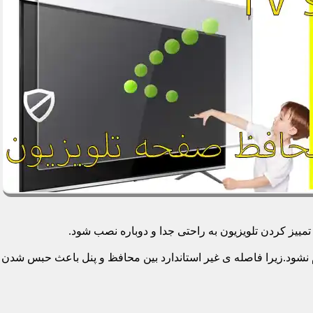
یز کردن تلویزیون به راحتی جدا و دوباره نصب شود.
م نشود.زیرا فاصله ی غیر استاندارد بین محافظ و پنل باعث حبس شدن