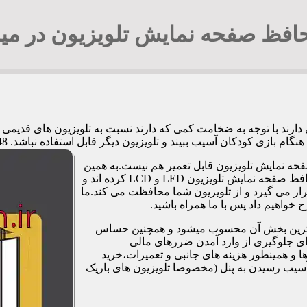
افظ صفحه نمایش تلویزیون در میب
ی دارند با توجه به ضخامت کمی که دارند نسبت به تلویزیون های قدی
کان آسیب ببیند و تلویزیون دیگر قابل استفاده نباشد. 09194294548 آقای جوادی
فحه نمایش تلویزیون قابل تعمیر هم نیست.به همین
دلیل برخی شرکت ها و کارگاه ها اقدام به طراحی و تولید صفحات محافظ صفحه نمایش تلویزیون LED و LCD کرده اند و
ر می گیرد و از تلویزیون شما محافظت می کند.ما
خواهیم داد پس با ما همراه باشید.
مت ترین بخش آن محسوب میشود و همچنین حساس
رای جلوگیری از وارد آمدن ضررهای مالی
 و همینطور هزینه های جانبی و تعمیرات،خرید
آسیب رسیدن به پنل (مخصوصا تلویزیون های باریک